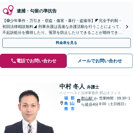
逮捕・勾留の準抗告
【🔴少年事件・万引き・窃盗・傷害・暴行・盗撮等】◤完全予約制・
初回法律相談無料◢ 刑事弁護は迅速な弁護活動を行うことによって、
不起訴処分を獲得したり、冤罪を防止したりできることが期待できま
す。可能な限り当日のご相談にも対応いたします。
料金表を見る
電話でお問い合わせ
メールでお問い合わせ
中村 冬人
弁護士
ベリーベスト法律事務所 郡山オフィス
福
郡
郡山駅
か
営業時間：09:30~1
島
山
|
8:00（土日祝日）
ら徒歩4分
県
市