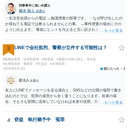
刑事事件に強い弁護士
藤本 顯人
弁護士
・生活安全課からの電話 →痴漢捜査の部署です。 ・なぜ呼び出したの
か尋ねても電話では教えられませんとの事。 →事件捜査の場合にその
ように伝えます。 事前にヒントを与えると言い訳されるからです。 ・
満員電車の中でかなり女性と密着してしまった可能性があるとの心当
たり →やはり痴漢として疑われているのでは。 そもそも痴漢をやって
ないのであれば、何も疑われる筋合いは無いわけですし狼狽える必要
3
LINEで会社批判、警察が立件する可能性は？
はないですね。
#業務妨害罪・信用毀損罪
#加害者
#逮捕や勾留の阻止・準抗告
#名誉毀損罪・侮辱罪
#不起訴
#名誉毀損
2026年8月3日
役にたった
2
匿名A
弁護士
友人にLINEでメッセージを送る場合と、SNSなどの公開の場所で書き
込むのとでは、犯罪の成否から全く違うことになります。前者の場
合、そもそも世間に流布していなければ名誉や信用、業務にかかる犯
罪は成立しないことになります。
4
窃盗 執行猶予中 冤罪