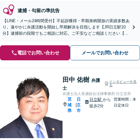
逮捕・勾留の準抗告
【LINE・メール24時間受付】不起訴獲得・早期身柄開放の実績多数あ
り。速やかに弁護活動を開始し早期解決を目指します【JR日立駅10
分】逮捕前の段階でもご相談に対応。ご不安などご相談ください【土
日祝対応可】解決まで事務所一丸で徹底サポート
電話でお問い合わせ
メールでお問い合わせ
田中 佑樹
弁護
インタビューを見
る
士
弁護士法人長瀬総合法律事務所 日立支所
茨
日
日立駅
から
営業時間：本
城
立
|
日定休日
徒歩2分
県
市