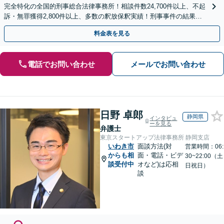
完全特化の全国的刑事総合法律事務所！相談件数24,700件以上、不起
訴・無罪獲得2,800件以上、多数の釈放保釈実績！刑事事件の結果は
弁護士の腕次第で変わります【初回相談無料】
料金表を見る
電話でお問い合わせ
メールでお問い合わせ
日野 卓郎
静岡県
インタビュ
ーを見る
弁護士
東京スタートアップ法律事務所 静岡支店
いわき市
面談方法(対
営業時間：06:
からも相
面・電話・ビデ
30~22:00（土
談受付中
オなど)は応相
日祝日）
談