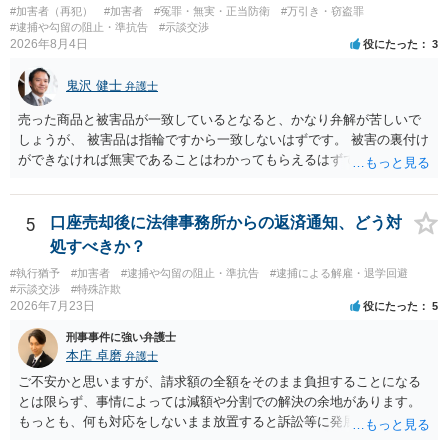
#加害者（再犯）
#加害者
#冤罪・無実・正当防衛
#万引き・窃盗罪
#逮捕や勾留の阻止・準抗告
#示談交渉
2026年8月4日
役にたった
3
鬼沢 健士
弁護士
売った商品と被害品が一致しているとなると、かなり弁解が苦しいで
しょうが、 被害品は指輪ですから一致しないはずです。 被害の裏付け
ができなければ無実であることはわかってもらえるはずです。
5
口座売却後に法律事務所からの返済通知、どう対
処すべきか？
#執行猶予
#加害者
#逮捕や勾留の阻止・準抗告
#逮捕による解雇・退学回避
#示談交渉
#特殊詐欺
2026年7月23日
役にたった
5
刑事事件に強い弁護士
本庄 卓磨
弁護士
ご不安かと思いますが、請求額の全額をそのまま負担することになる
とは限らず、事情によっては減額や分割での解決の余地があります。
もっとも、何も対応をしないまま放置すると訴訟等に発展してしまう
可能性がありますので、お早めに弁護士にご相談されることをおすす