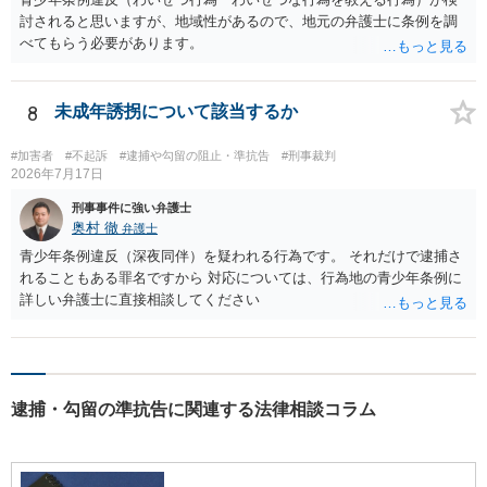
討されると思いますが、地域性があるので、地元の弁護士に条例を調
べてもらう必要があります。
8
未成年誘拐について該当するか
#加害者
#不起訴
#逮捕や勾留の阻止・準抗告
#刑事裁判
2026年7月17日
刑事事件に強い弁護士
奥村 徹
弁護士
青少年条例違反（深夜同伴）を疑われる行為です。 それだけで逮捕さ
れることもある罪名ですから 対応については、行為地の青少年条例に
詳しい弁護士に直接相談してください
逮捕・勾留の準抗告に関連する法律相談コラム