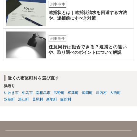
刑事事件
逮捕状とは｜逮捕状請求を回避する方法
や、逮捕前にすべき対策
刑事事件
任意同行は拒否できる？逮捕との違い
や、取り調べのポイントについて解説
近くの市区町村を選び直す
浜通り
いわき市
相馬市
南相馬市
広野町
楢葉町
富岡町
川内村
大熊町
双葉町
浪江町
葛尾村
新地町
飯舘村