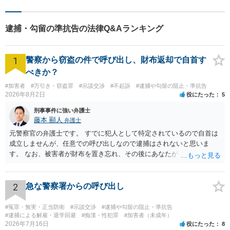
逮捕・勾留の準抗告の法律Q&Aランキング
1
警察から窃盗の件で呼び出し、財布返却で自首す
べきか？
#加害者
#万引き・窃盗罪
#示談交渉
#不起訴
#逮捕や勾留の阻止・準抗告
2026年8月2日
役にたった
5
刑事事件に強い弁護士
藤本 顯人
弁護士
元警察官の弁護士です。 すでに犯人として特定されているので自首は
成立しませんが、任意での呼び出しなので逮捕はされないと思いま
す。 なお、被害者が財布を置き忘れ、その後にあなたがトイレに入
り、再び被害者がトイレに戻ったら財布が無かったような事情がある
と言い逃れはかなり厳しいものと思います。
2
急な警察署からの呼び出し
#冤罪・無実・正当防衛
#示談交渉
#逮捕や勾留の阻止・準抗告
#逮捕による解雇・退学回避
#痴漢・性犯罪
#加害者（未成年）
2026年7月16日
役にたった
8