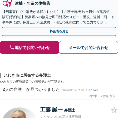
逮捕・勾留の準抗告
【刑事事件でご家族が逮捕されたら】【弁護士待機中/当日中の電話相
談可(予約制)】警察署への接見は即日対応のスピード重視、逮捕・刑
事事件に強い弁護士が示談成功・不起訴(減刑)に向けて全力でサポー
トします。【加害者側の相談専門】
料金表を見る
電話でお問い合わせ
メールでお問い合わせ
いわき市に所在する弁護士
いわき市の事務所等での面談予約が可能です。
2
人の弁護士が見つかりました
(検索結果について詳しくは
こちら
)
2件中 1-2件を表示
工藤 誠一
弁護士
くどうつつじの花法律事務所