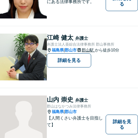
にある法律事務所です。
る
江崎 健太
弁護士
弁護士法人葵綜合法律事務所 郡山事務所
福島県
郡山市
郡山駅
から徒歩10分
|
詳細を見る
山内 崇史
弁護士
郡山はなかつみ法律事務所
福島県
郡山市
|
【人間くさい弁護士を目指し
詳細を見
て】
る