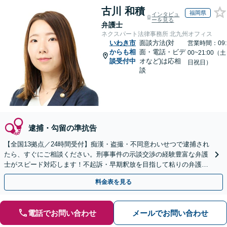
古川 和積
福岡県
インタビュ
ーを見る
弁護士
ネクスパート法律事務所 北九州オフィス
いわき市
面談方法(対
営業時間：09:
からも相
面・電話・ビデ
00~21:00（土
談受付中
オなど)は応相
日祝日）
談
逮捕・勾留の準抗告
【全国13拠点／24時間受付】痴漢・盗撮・不同意わいせつで逮捕され
たら、すぐにご相談ください。刑事事件の示談交渉の経験豊富な弁護
士がスピード対応します！不起訴・早期釈放を目指して粘りの弁護活
動を行います。
料金表を見る
電話でお問い合わせ
メールでお問い合わせ