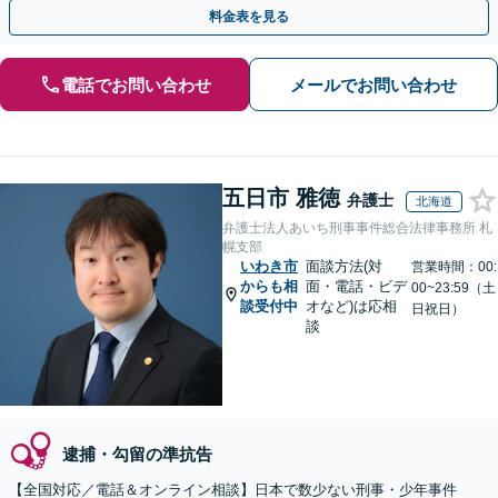
トします。【加害者側の相談専門】
料金表を見る
電話でお問い合わせ
メールでお問い合わせ
五日市 雅徳
弁護士
北海道
弁護士法人あいち刑事事件総合法律事務所 札
幌支部
いわき市
面談方法(対
営業時間：00:
からも相
面・電話・ビデ
00~23:59（土
談受付中
オなど)は応相
日祝日）
談
逮捕・勾留の準抗告
【全国対応／電話＆オンライン相談】日本で数少ない刑事・少年事件