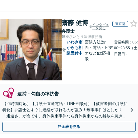
齋藤 健博
東京都
インタビュ
ーを見る
弁護士
銀座さいとう法律事務所
いわき市
面談方法(対
営業時間：06:
からも相
面・電話・ビデ
00~23:55（土
談受付中
オなど)は応相
日祝日）
談
逮捕・勾留の準抗告
【24時間対応】【弁護士直通電話・LINE相談可】【被害者側の弁護に
特化】弁護士とすぐに連絡が取れるのが強み！刑事事件はとにかく
「迅速さ」が命です。身体拘束事件なら身体拘束からの解放を急ぎま
す。示談交渉はお任せください。
料金表を見る