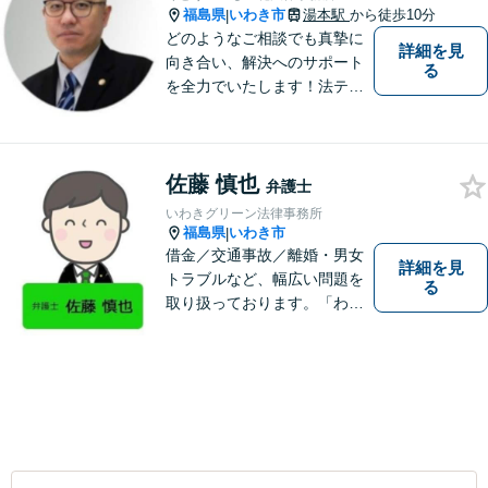
福島県
いわき市
湯本駅
から徒歩10分
|
どのようなご相談でも真摯に
詳細を見
向き合い、解決へのサポート
る
を全力でいたします！法テラ
スのご利用や分割払いにも対
応しており、経済状況に応じ
て無理なく法的サポートを受
佐藤 慎也
けていただけます。【湯本駅
弁護士
から車で約７分】
いわきグリーン法律事務所
福島県
いわき市
|
借金／交通事故／離婚・男女
詳細を見
トラブルなど、幅広い問題を
る
取り扱っております。「わか
りやすい説明」と「親しみや
すい対応」をモットーに、依
頼者様の問題を解決してまい
ります。【無料駐車場あり】