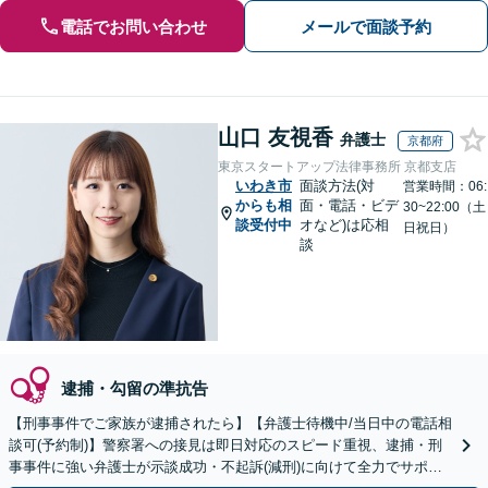
電話でお問い合わせ
メールで面談予約
山口 友視香
弁護士
京都府
東京スタートアップ法律事務所 京都支店
いわき市
面談方法(対
営業時間：06:
からも相
面・電話・ビデ
30~22:00（土
談受付中
オなど)は応相
日祝日）
談
逮捕・勾留の準抗告
【刑事事件でご家族が逮捕されたら】【弁護士待機中/当日中の電話相
談可(予約制)】警察署への接見は即日対応のスピード重視、逮捕・刑
事事件に強い弁護士が示談成功・不起訴(減刑)に向けて全力でサポー