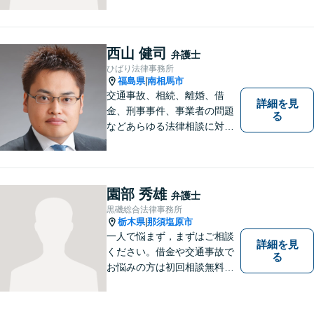
西山 健司
弁護士
ひばり法律事務所
福島県
南相馬市
|
交通事故、相続、離婚、借
詳細を見
金、刑事事件、事業者の問題
る
などあらゆる法律相談に対応
します。 法の専門知識を活か
し、あなたの権利を最大限に
守ることが第一です。 お困り
ごとがありましたら、まずは
園部 秀雄
弁護士
ご相談ください。
黒磯総合法律事務所
栃木県
那須塩原市
|
一人で悩まず，まずはご相談
詳細を見
ください。借金や交通事故で
る
お悩みの方は初回相談無料で
す。