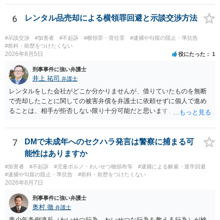
めします。
6
レンタル品売却による横領罪回避と示談交渉方法
#示談交渉
#加害者
#不起訴
#横領罪・背任罪
#逮捕や勾留の阻止・準抗告
#前科・前歴をつけたくない
2026年8月5日
役にたった
1
刑事事件に強い弁護士
井上 祐司
弁護士
レンタルをした会社がどこか分かりませんが、借りていたものを無断
で売却したことに関しての被害弁償を弁護士に依頼せずに個人で進め
ることは、相手が拒否しない限り十分可能だと思います。 見積を出し
てもらって、それが妥当か（正規品の市場価格と大きく齟齬がない
か）、弁護士に法律相談において助言をもらえば足りるでしょう。
7
DMで未成年へのセクハラ発言は警察に捕まる可
能性はありますか
#加害者
#不起訴
#児童ポルノ・わいせつ物頒布等
#逮捕による解雇・退学回避
#逮捕や勾留の阻止・準抗告
#前科・前歴をつけたくない
2026年8月7日
刑事事件に強い弁護士
奥村 徹
弁護士
青少年条例違反（わいせつ行為 わいせつな行為を教える行為）が検