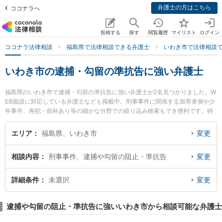
弁護士の方はこちら
ココナラへ
投稿する
探す
閲覧履歴
マイリスト
ログイン
ココナラ法律相談
福島県で法律相談できる弁護士
いわき市で法律相談
いわき市の逮捕・勾留の準抗告に強い弁護士
福島県のいわき市で逮捕・勾留の準抗告に強い弁護士が2名見つかりました。W
EB面談に対応している弁護士なども掲載中。刑事事件に関係する加害者側や少
年事件、再犯・前科あり等の細かな分野での絞り込み検索もでき便利です。特
にくどうつつじの花法律事務所の工藤 誠一弁護士やいわきグリーン法律事務所
の佐藤 慎也弁護士のプロフィール情報や弁護士費用、強みなどが注目されてい
エリア
福島県、いわき市
変更
ます。『いわき市で土日や夜間に発生した逮捕・勾留の準抗告のトラブルを今
すぐに弁護士に相談したい』『逮捕・勾留の準抗告のトラブル解決の実績豊富
相談内容
刑事事件、逮捕や勾留の阻止・準抗告
変更
な近くの弁護士を検索したい』『初回相談無料で逮捕・勾留の準抗告を法律相
談できるいわき市内の弁護士に相談予約したい』などでお困りの相談者さんに
おすすめです。
詳細条件
未選択
変更
逮捕や勾留の阻止・準抗告に強いいわき市から相談可能な弁護士