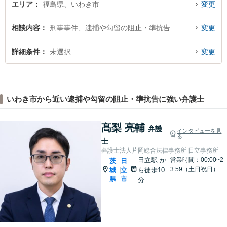
エリア
福島県、いわき市
変更
相談内容
刑事事件、逮捕や勾留の阻止・準抗告
変更
詳細条件
未選択
変更
いわき市から近い逮捕や勾留の阻止・準抗告に強い弁護士
髙梨 亮輔
弁護
インタビューを見
る
士
弁護士法人片岡総合法律事務所 日立事務所
日立駅
か
営業時間：00:00~2
茨
日
3:59（土日祝日）
城
立
ら徒歩10
|
県
市
分