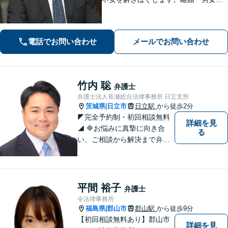
題／相続・遺言／借金・債務整理など
幅広く取り扱っています。ひとりで抱
え込まずお気軽にご相談ください。
電話でお問い合わせ
メールでお問い合わせ
【分割払い可能】
竹内 聡
弁護士
弁護士法人長瀬総合法律事務所 日立支所
茨城県
日立市
日立駅
から徒歩2分
|
◤完全予約制・初回相談無料
詳細を見
◢ 🔷お悩みに真摯に向き合
る
い、ご相談から解決まで弁護
士がサポートいたします。誠
実さと経験で支えます。🔷不
安な日々を終わらせるために
安心の第一歩を踏み出しまし
平間 裕子
弁護士
ょう。お気軽にお問い合わせ
令法律事務所
ください。
福島県
郡山市
郡山駅
から徒歩9分
|
【初回相談無料あり】郡山市
詳細を見