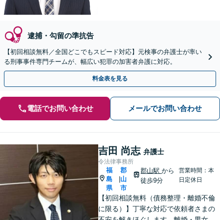
逮捕・勾留の準抗告
【初回相談無料／全国どこでもスピード対応】元検事の弁護士が率い
る刑事事件専門チームが、幅広い犯罪の加害者弁護に対応。
料金表を見る
電話でお問い合わせ
メールでお問い合わせ
吉田 尚志
弁護士
令法律事務所
福
郡
郡山駅
から
営業時間：本
島
山
|
日定休日
徒歩9分
県
市
【初回相談無料（債務整理・離婚不倫
に限る）】丁寧な対応で依頼者さまの
不安を解きほぐします。離婚・男女問