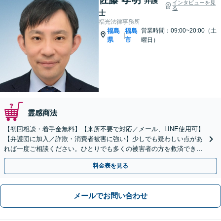
弁護
インタビューを見
る
士
福光法律事務所
福島
福島
営業時間：09:00~20:00（土
|
県
市
曜日）
霊感商法
【初回相談・着手金無料】【来所不要で対応／メール、LINE使用可】
【弁護団に加入／詐欺・消費者被害に強い】少しでも疑わしい点があ
れば一度ご相談ください。ひとりでも多くの被害者の方を救済できる
よう全力でサポートします【休日・夜間相談可】
料金表を見る
メールでお問い合わせ