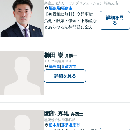
弁護士法人リーガルプロフェッション 福島支店
福島県
福島市
|
【初回相談無料】交通事故・
詳細を見
労働・離婚・借金・不動産な
る
どあらゆる法律問題に全力を
尽くします。ご相談者様に寄
り添い、最善の解決策へと導
くことを最も重視ししていま
す。お困りの方はまずはご相
櫛田 崇
弁護士
談ください。
とりで法律事務所
福島県
喜多方市
|
詳細を見る
園部 秀雄
弁護士
黒磯総合法律事務所
栃木県
那須塩原市
|