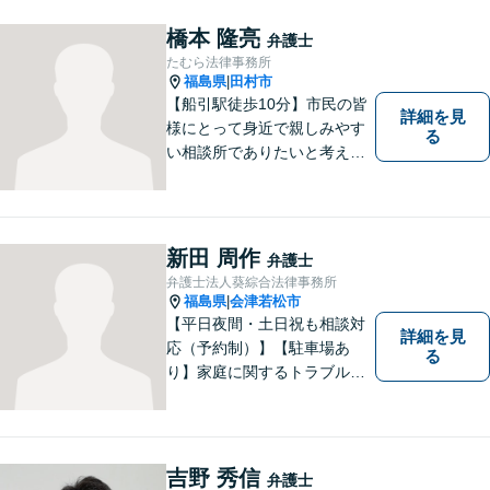
橋本 隆亮
弁護士
たむら法律事務所
福島県
田村市
|
【船引駅徒歩10分】市民の皆
詳細を見
様にとって身近で親しみやす
る
い相談所でありたいと考えて
います。個人・法人のお客様
を問わず、お一人で悩まず
に、まずはお気軽にご相談く
ださい。 https://tamura-law.bi
新田 周作
弁護士
z/ （公式ホームページ）
弁護士法人葵綜合法律事務所
福島県
会津若松市
|
【平日夜間・土日祝も相談対
詳細を見
応（予約制）】【駐車場あ
る
り】家庭に関するトラブルか
ら企業のトラブルまで、まず
は一度ご相談ください。
吉野 秀信
弁護士