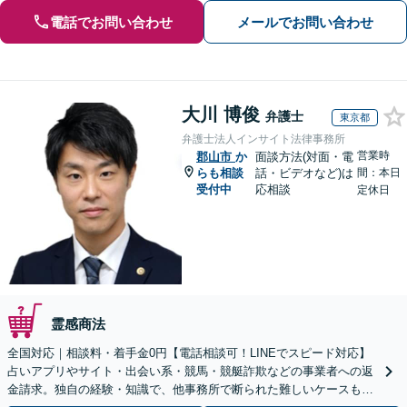
電話でお問い合わせ
メールでお問い合わせ
大川 博俊
弁護士
東京都
弁護士法人インサイト法律事務所
営業時
郡山市
か
面談方法(対面・電
らも相談
話・ビデオなど)は
間：本日
受付中
応相談
定休日
霊感商法
全国対応｜相談料・着手金0円【電話相談可！LINEでスピード対応】
占いアプリやサイト・出会い系・競馬・競艇詐欺などの事業者への返
金請求。独自の経験・知識で、他事務所で断られた難しいケースも解