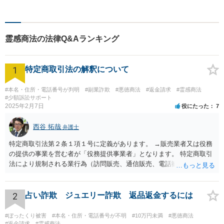
談下さい。【法テラス利用
可】不安や問題について法的
リスクを説明し、見通しを立
霊感商法の法律Q&Aランキング
て、より良い解決に導くお手
伝いをいたします。
1
特定商取引法の解釈について
#本名・住所・電話番号が判明
#副業詐欺
#悪徳商法
#返金請求
#霊感商法
#少額訴訟サポート
2025年2月7日
役にたった
7
西谷 拓哉
弁護士
特定商取引法第２条１項１号に定義があります。 →販売業者又は役務
の提供の事業を営む者が「役務提供事業者」となります。 特定商取引
法により規制される業行為（訪問販売、通信販売、電話勧誘販売な
ど）を行うものは、広く同法の事業者に該当し、同法に定めるルール
を守る必要があります。
2
占い詐欺 ジュエリー詐欺 返品返金するには
#ぼったくり被害
#本名・住所・電話番号が不明
#10万円未満
#悪徳商法
#返金請求
#霊感商法