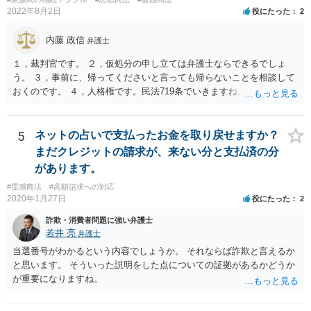
2022年8月2日
役にたった
2
内藤 政信
弁護士
１，裁判官です。 ２，仮処分の申し立ては弁護士ならできるでしょ
う。 ３，事前に、帰ってくださいと言っても帰らないことを相談して
おくのです。 ４，人格権です。民法719条でいきますね。 これでおわ
ります。
5
ネットの占いで支払ったお金を取り戻せますか？
まだクレジットの請求が、来ない分と支払済の分
があります。
#霊感商法
#高額請求への対応
2020年1月27日
役にたった
2
詐欺・消費者問題に強い弁護士
若井 亮
弁護士
当選番号がわかるという内容でしょうか。 それならば詐欺と言えるか
と思います。 そういった説明をした点についての証拠があるかどうか
が重要になりますね。