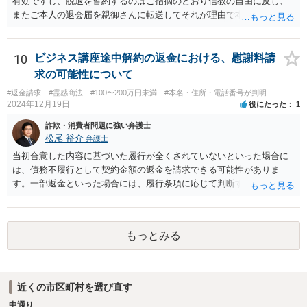
有効ですし、脱退を誓約するのはご指摘のとおり信教の自由に反し、
またご本人の退会届を親御さんに転送してそれが理由で本部が退会に
応じないのであれば、プライバシー権侵害でもあると思います。 その
ような理由で、誠実に対応いただけなければ損害賠償請求も検討する
旨申し入れたうえで、弁護士名義等で、退会証明等を依頼する内容証
10
ビジネス講座途中解約の返金における、慰謝料請
明郵便を本部宛に送付することが考えられるかと思います。
求の可能性について
#返金請求
#霊感商法
#100〜200万円未満
#本名・住所・電話番号が判明
2024年12月19日
役にたった
1
詐欺・消費者問題に強い弁護士
松尾 裕介
弁護士
当初合意した内容に基づいた履行が全くされていないといった場合に
は、債務不履行として契約金額の返金を請求できる可能性がありま
す。一部返金といった場合には、履行条項に応じて判断することも考
えられますが、主には交渉次第といったところかと存じます。また、
単に契約違反ということになると、慰謝料請求などは法的には認めら
れない可能性が高いと考えられます。 結局のところ相手方が遅々と
もっとみる
して容易に返金に応じない、微々たる金額しか返金に応じないといっ
た場合には、返金交渉について、直接資料を持ち寄り弁護士にご相談
するといったことが考えられます。
近くの市区町村を選び直す
中通り