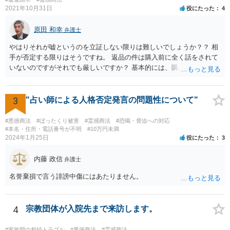
2021年10月31日
役にたった
4
原田 和幸
弁護士
やはりそれが嘘というのを立証しない限りは難しいでしょうか？？ 相
手が否定する限りはそうですね。 返品の件は購入前に全く話をされて
いないのですがそれでも厳しいですか？ 基本的には、購入したのであ
れば、返品できないのが原則だと思います。
3
"占い師による人格否定発言の問題性について"
#悪徳商法
#ぼったくり被害
#霊感商法
#恐喝・脅迫への対応
#本名・住所・電話番号が不明
#10万円未満
2024年1月25日
役にたった
3
内藤 政信
弁護士
名誉棄損で言う誹謗中傷にはあたりません。
4
宗教団体が入院先まで来訪します。
#家族間の相続トラブル
#悪徳商法
#霊感商法