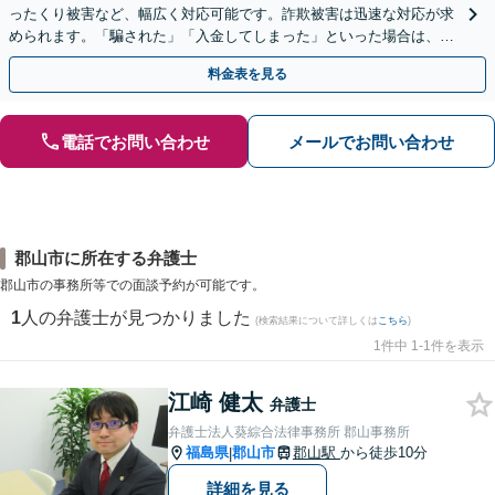
ったくり被害など、幅広く対応可能です。詐欺被害は迅速な対応が求
められます。「騙された」「入金してしまった」といった場合は、お
早めにご相談ください。【電話・メール・WEB相談可】
料金表を見る
電話でお問い合わせ
メールでお問い合わせ
郡山市に所在する弁護士
郡山市の事務所等での面談予約が可能です。
1
人の弁護士が見つかりました
(検索結果について詳しくは
こちら
)
1件中 1-1件を表示
江崎 健太
弁護士
弁護士法人葵綜合法律事務所 郡山事務所
福島県
郡山市
郡山駅
から徒歩10分
|
詳細を見る