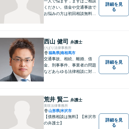
一人で悩まず，まずはご相談
詳細を見
ください。借金や交通事故で
る
お悩みの方は初回相談無料で
す。
西山 健司
弁護士
ひばり法律事務所
福島県
南相馬市
|
交通事故、相続、離婚、借
詳細を見
金、刑事事件、事業者の問題
る
などあらゆる法律相談に対応
します。 法の専門知識を活か
し、あなたの権利を最大限に
守ることが第一です。 お困り
ごとがありましたら、まずは
荒井 賢二
弁護士
ご相談ください。
美咲法律事務所
山形県
米沢市
|
【債務相談は無料】【米沢市
詳細を見
の弁護士】
る