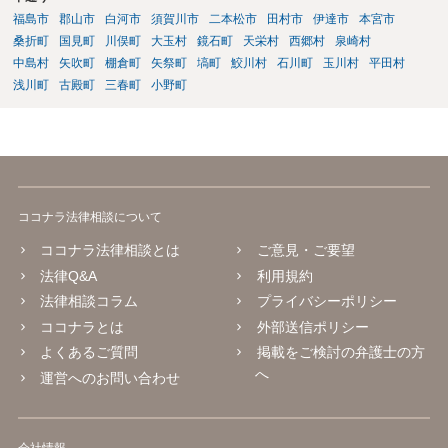
福島市
郡山市
白河市
須賀川市
二本松市
田村市
伊達市
本宮市
桑折町
国見町
川俣町
大玉村
鏡石町
天栄村
西郷村
泉崎村
中島村
矢吹町
棚倉町
矢祭町
塙町
鮫川村
石川町
玉川村
平田村
浅川町
古殿町
三春町
小野町
ココナラ法律相談について
ココナラ法律相談とは
ご意見・ご要望
法律Q&A
利用規約
法律相談コラム
プライバシーポリシー
ココナラとは
外部送信ポリシー
よくあるご質問
掲載をご検討の弁護士の方
へ
運営へのお問い合わせ
会社情報