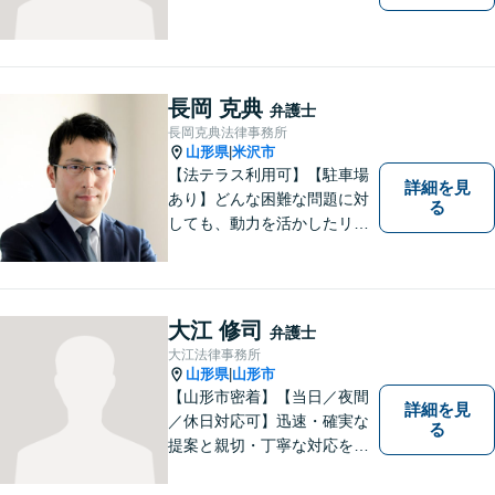
長岡 克典
弁護士
長岡克典法律事務所
山形県
米沢市
|
【法テラス利用可】【駐車場
詳細を見
あり】どんな困難な問題に対
る
しても、動力を活かしたリー
ガルサービスをご提供させて
いただきます。ご依頼いただ
いた案件は1日でも早く解決す
るよう努力することで早期解
大江 修司
弁護士
決を目指します。 お気軽にご
大江法律事務所
相談ください。
山形県
山形市
|
【山形市密着】【当日／夜間
詳細を見
／休日対応可】迅速・確実な
る
提案と親切・丁寧な対応をい
たします。必ず皆様のお力に
なりますので、お気軽にご相