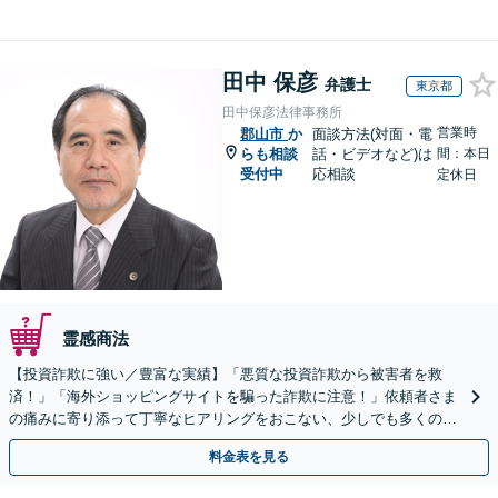
田中 保彦
弁護士
東京都
田中保彦法律事務所
営業時
郡山市
か
面談方法(対面・電
らも相談
話・ビデオなど)は
間：本日
受付中
応相談
定休日
霊感商法
【投資詐欺に強い／豊富な実績】「悪質な投資詐欺から被害者を救
済！」「海外ショッピングサイトを騙った詐欺に注意！」依頼者さま
の痛みに寄り添って丁寧なヒアリングをおこない、少しでも多くの返
金が得られるよう尽力します！
料金表を見る