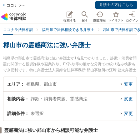
弁護士の方はこちら
ココナラへ
投稿する
探す
閲覧履歴
マイリスト
ログイン
ココナラ法律相談
福島県で法律相談できる弁護士
郡山市で法律相談で
郡山市の霊感商法に強い弁護士
福島県の郡山市で霊感商法に強い弁護士が1名見つかりました。詐欺・消費者問
題に関係する投資詐欺や副業詐欺、FX詐欺等の細かな分野での絞り込み検索も
でき便利です。特に弁護士法人葵綜合法律事務所 郡山事務所の江崎 健太弁護士
のプロフィール情報や弁護士費用、強みなどが注目されています。『郡山市で
土日や夜間に発生した霊感商法のトラブルを今すぐに弁護士に相談したい』
エリア
福島県、郡山市
変更
『霊感商法のトラブル解決の実績豊富な近くの弁護士を検索したい』『初回相
談無料で霊感商法を法律相談できる郡山市内の弁護士に相談予約したい』など
相談内容
詐欺・消費者問題、霊感商法
変更
でお困りの相談者さんにおすすめです。
詳細条件
未選択
変更
霊感商法に強い郡山市から相談可能な弁護士