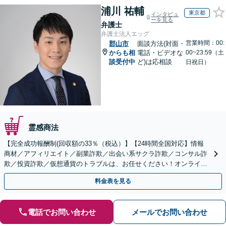
浦川 祐輔
東京都
インタビュ
ーを見る
弁護士
弁護士法人エッグ
営業時間：00:
郡山市
面談方法(対面・
からも相
電話・ビデオな
00~23:59（土
談受付中
ど)は応相談
日祝日）
霊感商法
【完全成功報酬制(回収額の33％（税込）】【24時間全国対応】情報
商材／アフィリエイト／副業詐欺／出会い系サクラ詐欺／コンサル詐
欺／投資詐欺／仮想通貨のトラブルは、お任せください！オンライン
のみで解決も可能！
料金表を見る
電話でお問い合わせ
メールでお問い合わせ