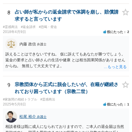
す。 費用は後回しでいいでしょう。 勝てる事案かどうかの見極めが先
ですから。
8
占い師が私からの返金請求で体調を崩し、賠償請
求すると言っています
#霊感商法
#返金請求
#恐喝・脅迫
2018年4月9日
役にたった
2
内藤 政信
弁護士
訴えることはできないですね。 仮に訴えてもあなたが勝つでしょう。
返金の要求と占い師さんの生活や健康 とは相当因果関係がありません
からね。 無視して大丈夫ですよ。
9
宗教団体から正式に脱会したいが、在籍が継続さ
れており困っています（宗教二世）
#家族間の相続トラブル
#霊感商法
2025年5月8日
役にたった
1
松尾 裕介
弁護士
相談者様は既に成人になられておりますので、ご本人の退会届は当然