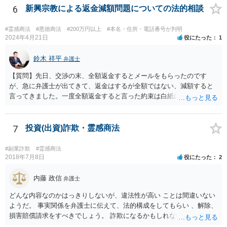
6
新興宗教による返金減額問題についての法的相談
#霊感商法
#悪徳商法
#200万円以上
#本名・住所・電話番号が判明
2024年4月21日
役にたった
1
鈴木 祥平
弁護士
【質問】先日、交渉の末、全額返金するとメールをもらったのです
が、急に弁護士が出てきて、返金はするが全額ではない、減額すると
言ってきました。一度全額返金すると言った約束は白紙に戻ってしま
うのでしょうか？減額の返金を受けざるを得ないのでしょうか？ 【回
答】弁護士が出てくることによって、当初言っていたことが覆るとい
うことは、よくあることであると思います。最終的な合意が締結され
7
投資(出資)詐欺・霊感商法
ていない以上は、交渉の途中で以前提示していた案を撤回をすること
は自由にすることができます。 法的に返金を求める請求が可能である
#副業詐欺
#霊感商法
のかについては、お金を出した経緯などをもう少し詳細に弁護士にヒ
2018年7月8日
役にたった
2
アリングをしてもらって交渉の戦略も立てることが必要になってくる
と思います。
内藤 政信
弁護士
どんな内容なのかはっきりしないが、違法性が高い ことは間違いない
ようだ。 事実関係を弁護士に伝えて、法的構成をしてもらい 、解除、
損害賠償請求をすべきでしょう。 詐欺になるかもしれないですしね。
お話だけでは要領を得ません。 弁護士に持ち込んだほうがいい事案で