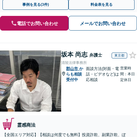
決に導いた実績あり。まずはお気軽にご相談ください
事例を見る(3件)
料金表を見る
電話でお問い合わせ
メールでお問い合わせ
坂本 尚志
弁護士
東京都
清陵法律事務所
営業時
郡山市
か
面談方法(対面・電
らも相談
話・ビデオなど)は
間：本日
受付中
応相談
定休日
霊感商法
【全国エリア対応】【相談は何度でも無料】投資詐欺、副業詐欺、ぼ