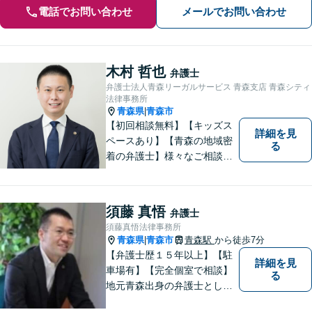
電話でお問い合わせ
メールでお問い合わせ
木村 哲也
弁護士
弁護士法人青森リーガルサービス 青森支店 青森シティ
法律事務所
青森県
青森市
|
【初回相談無料】【キッズス
詳細を見
ペースあり】【青森の地域密
る
着の弁護士】様々なご相談・
ご依頼案件に迅速・丁寧に対
応いたします。
須藤 真悟
弁護士
須藤真悟法律事務所
青森県
青森市
青森駅
から徒歩7分
|
【弁護士歴１５年以上】【駐
詳細を見
車場有】【完全個室で相談】
る
地元青森出身の弁護士とし
て、相談にお越しくださった