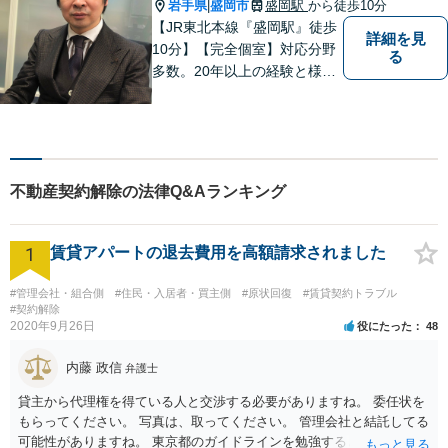
岩手県
盛岡市
盛岡駅
から徒歩10分
|
【JR東北本線『盛岡駅』徒歩
詳細を見
10分】【完全個室】対応分野
る
多数。20年以上の経験と様々
な分野での膨大な実績を活か
し「貴方に会えて良かった」
と感じていただける最善の解
決を目指します。 お気軽にご
お相談ください。
不動産契約解除の法律Q&Aランキング
1
賃貸アパートの退去費用を高額請求されました
#管理会社・組合側
#住民・入居者・買主側
#原状回復
#賃貸契約トラブル
#契約解除
2020年9月26日
役にたった
48
内藤 政信
弁護士
貸主から代理権を得ている人と交渉する必要がありますね。 委任状を
もらってください。 写真は、取ってください。 管理会社と結託してる
可能性がありますね。 東京都のガイドラインを勉強するといいでしょ