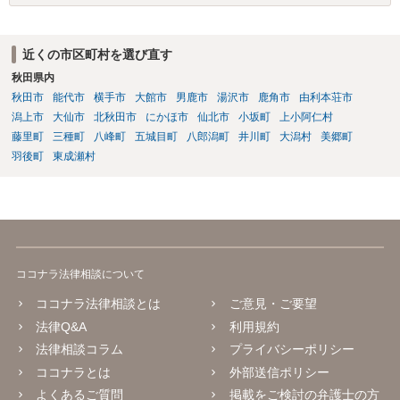
き居住する前提での和解は難しい可能性があります。 ２・弁護士が事
件の見通しをたてるにも、賃料滞納状況で見立てが変わりますし、そ
もそも賃料滞納状況によってはご希望に沿える活動を保障できず、 依
近くの市区町村を選び直す
頼を受けられないかもしれないです。依頼を受けるにしても厳しめの
秋田県内
リスクを踏まえた上でのものとなる可能性があります。 定型的な事件
依頼となるかもわからず、着手金額もなんともいえないと思います。
秋田市
能代市
横手市
大館市
男鹿市
湯沢市
鹿角市
由利本荘市
複数事務所にあたり、着手金額を確認されるとよいと思います。 ３・
潟上市
大仙市
北秋田市
にかほ市
仙北市
小坂町
上小阿仁村
弁護士が依頼を受ければ代わりに裁判所とのやりとりを行うことが可
藤里町
三種町
八峰町
五城目町
八郎潟町
井川町
大潟村
美郷町
能です。双方に弁護士がついていればウェブ会議で裁判を実施する場
羽後町
東成瀬村
合もあるでしょう。 ただし、ご本人さんも同行してもらう必要が和解
協議の場合だとあると思います。
ココナラ法律相談について
ココナラ法律相談とは
ご意見・ご要望
法律Q&A
利用規約
法律相談コラム
プライバシーポリシー
ココナラとは
外部送信ポリシー
よくあるご質問
掲載をご検討の弁護士の方