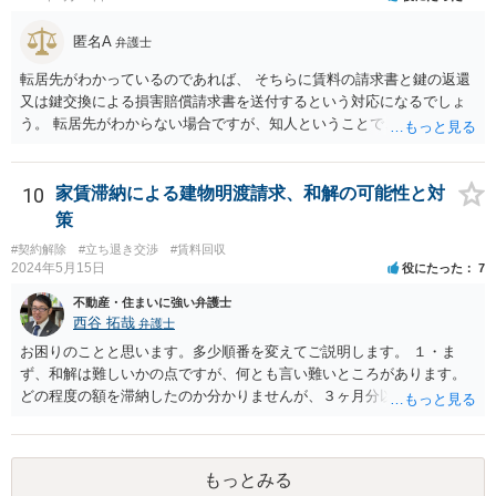
匿名A
弁護士
転居先がわかっているのであれば、 そちらに賃料の請求書と鍵の返還
又は鍵交換による損害賠償請求書を送付するという対応になるでしょ
う。 転居先がわからない場合ですが、知人ということで、連絡がつく
のであれば、そちらに連絡をしてという形ですが、知人間ということ
で、適切な対応が望めない場合は、債権回収を弁護士に依頼すること
をご検討ください。
10
家賃滞納による建物明渡請求、和解の可能性と対
策
#契約解除
#立ち退き交渉
#賃料回収
2024年5月15日
役にたった
7
不動産・住まいに強い弁護士
西谷 拓哉
弁護士
お困りのことと思います。多少順番を変えてご説明します。 １・ま
ず、和解は難しいかの点ですが、何とも言い難いところがあります。
どの程度の額を滞納したのか分かりませんが、３ヶ月分以上滞納した
り、これまで繰り返し賃料滞納があったりすると、 信頼関係が破壊さ
れたと評価され、来月払えるからと言って、大家があなたとの賃貸借
契約が解約できることに変わりなくなってしまうからです。 そのよう
もっとみる
な場合、相手が、「もう出て行って欲しい」と考えていれば、引き続