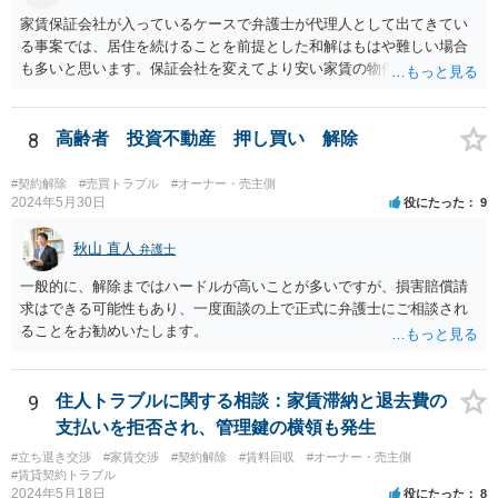
家賃保証会社が入っているケースで弁護士が代理人として出てきてい
る事案では、居住を続けることを前提とした和解はもはや難しい場合
も多いと思います。保証会社を変えてより安い家賃の物件に転居する
など、方針を考えた方がよいかもしれません。
8
高齢者 投資不動産 押し買い 解除
#契約解除
#売買トラブル
#オーナー・売主側
2024年5月30日
役にたった
9
秋山 直人
弁護士
一般的に、解除まではハードルが高いことが多いですが、損害賠償請
求はできる可能性もあり、一度面談の上で正式に弁護士にご相談され
ることをお勧めいたします。
9
住人トラブルに関する相談：家賃滞納と退去費の
支払いを拒否され、管理鍵の横領も発生
#立ち退き交渉
#家賃交渉
#契約解除
#賃料回収
#オーナー・売主側
#賃貸契約トラブル
2024年5月18日
役にたった
8