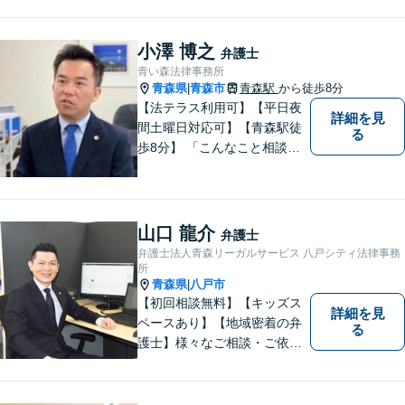
方々が、平穏な日常を取り戻
すことができるように、迅速
に、そして真剣に取り組みま
小澤 博之
弁護士
す。皆様が安心して相談でき
青い森法律事務所
るような雰囲気づくりを行な
青森県
青森市
青森駅
から徒歩8分
|
っています。
【法テラス利用可】【平日夜
詳細を見
間土曜日対応可】【青森駅徒
る
歩8分】 「こんなこと相談し
ていいのだろうか」とお思い
の方、大丈夫です。どのよう
なお悩みでもご相談くださ
い。 皆様が抱えている問題に
山口 龍介
弁護士
真摯に向き合い、ともに解決
弁護士法人青森リーガルサービス 八戸シティ法律事務
いたします。
所
青森県
八戸市
|
【初回相談無料】【キッズス
詳細を見
ペースあり】【地域密着の弁
る
護士】様々なご相談・ご依頼
案件に迅速・丁寧に対応いた
します。お困りの方はぜひご
相談ください。