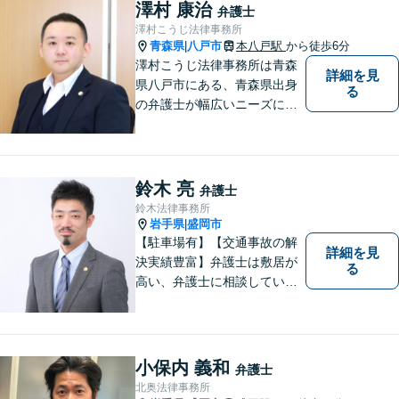
澤村 康治
弁護士
澤村こうじ法律事務所
青森県
八戸市
本八戸駅
から徒歩6分
|
澤村こうじ法律事務所は青森
詳細を見
県八戸市にある、青森県出身
る
の弁護士が幅広いニーズにお
応えするアットホームな法律
事務所です。
鈴木 亮
弁護士
鈴木法律事務所
岩手県
盛岡市
|
【駐車場有】【交通事故の解
詳細を見
決実績豊富】弁護士は敷居が
る
高い、弁護士に相談していい
ことなのかわからないという
思いをお持ちの方にも、気軽
に相談していただける弁護士
を目指しています。どんなこ
小保内 義和
弁護士
とでもお気軽にご相談くださ
北奥法律事務所
い。