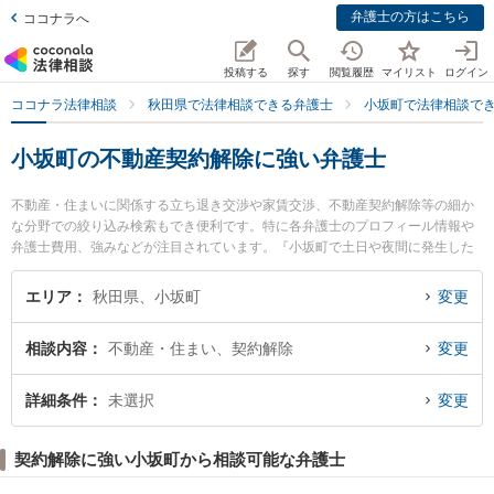
弁護士の方はこちら
ココナラへ
投稿する
探す
閲覧履歴
マイリスト
ログイン
ココナラ法律相談
秋田県で法律相談できる弁護士
小坂町で法律相談で
小坂町の不動産契約解除に強い弁護士
不動産・住まいに関係する立ち退き交渉や家賃交渉、不動産契約解除等の細か
な分野での絞り込み検索もでき便利です。特に各弁護士のプロフィール情報や
弁護士費用、強みなどが注目されています。『小坂町で土日や夜間に発生した
不動産契約解除のトラブルを今すぐに弁護士に相談したい』『不動産契約解除
のトラブル解決の実績豊富な近くの弁護士を検索したい』『初回相談無料で不
エリア
秋田県、小坂町
変更
動産契約解除を法律相談できる小坂町内の弁護士に相談予約したい』などでお
困りの相談者さんにおすすめです。
相談内容
不動産・住まい、契約解除
変更
詳細条件
未選択
変更
契約解除に強い小坂町から相談可能な弁護士