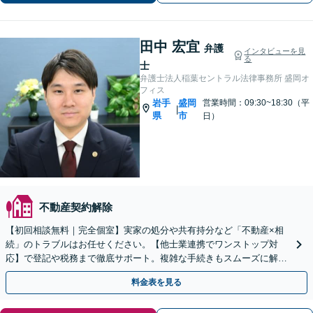
田中 宏宜
弁護
インタビューを見
る
士
弁護士法人稲葉セントラル法律事務所 盛岡オ
フィス
岩手
盛岡
営業時間：09:30~18:30（平
|
県
市
日）
不動産契約解除
【初回相談無料｜完全個室】実家の処分や共有持分など「不動産×相
続」のトラブルはお任せください。【他士業連携でワンストップ対
応】で登記や税務まで徹底サポート。複雑な手続きもスムーズに解決
へ導きます。【WEB面談可】【出張相談も対応】
料金表を見る