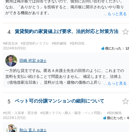
費用は掲示板では回答できないので、個別にお問い合わせください。
なお、「ありがとう」を投稿すると、掲示板に開示されないやり取り
ができる機能があります。
4
賃貸契約の家賃値上げ要求、法的対応と対策方法
#家賃交渉
#賃貸契約トラブル
#契約解除
#賃料回収
2024年9月9日
役にたった
12
田嶋 祥宏
弁護士
一方的な貸主ですね。匿名Ａ弁護士先生の回答のように、これまでの
賃料を支払い続けることで問題ありません。 補足しますと、法律上
（借地借家法32条）、賃料が土地・建物の価格の上昇などの経済事情
の変動や、近隣の同種建物の賃料と比較して「不相当となったとき」
は、「契約条件にかかわらず」、当事者は賃料の増減を請求できる、
とされています。 「不相当」かどうかは、貸主から、近隣相場の上昇
5
ペット可の分譲マンションの細則について
を示す同種賃貸物件の根拠資料などを提示してもらわないと判断でき
ませんよね。ご相談者様のケースでは、こうした資料が示されていな
#住民・入居者・買主側
#近隣トラブル（隣人・騒音・ペット問題）
#契約解除
いと思われることと、１０％が相当がどうかが分からないので、「不
2023年1月5日
役にたった
6
相当」という判断ができないから賃料増額には応じないという主張が
できます。 なお、賃貸借契約書には「家賃の変更は貸主・借主間の合
秋山 直人
弁護士