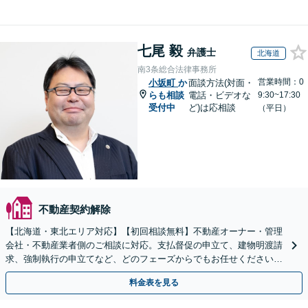
七尾 毅
弁護士
北海道
南3条総合法律事務所
営業時間：0
小坂町
か
面談方法(対面・
らも相談
電話・ビデオな
9:30~17:30
受付中
ど)は応相談
（平日）
不動産契約解除
【北海道・東北エリア対応】【初回相談無料】不動産オーナー・管理
会社・不動産業者側のご相談に対応。支払督促の申立て、建物明渡請
求、強制執行の申立てなど、どのフェーズからでもお任せください。
他士業ともワンストップで対応可能【休日・夜間面談OK】
料金表を見る