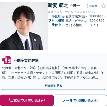
新妻 範之
弁護士
宮城県
弁護士法人リーガルプロフェッション
営業時間：0
小坂町
か
面談方法(対面・
らも相談
電話・ビデオな
9:00~17:30
受付中
ど)は応相談
（平日）
不動産契約解除
北海道・東北エリア対応【初回相談無料】【9名弁護士在籍する事務
所】「オーナーさま側・テナントさま側双方に対応」家賃の未払い対
応、立退・建物の明け渡し、欠陥住宅など、不動産トラブルはお任せ
ください「早期相談で損失を最小限に」
料金表を見る
電話でお問い合わせ
メールでお問い合わせ