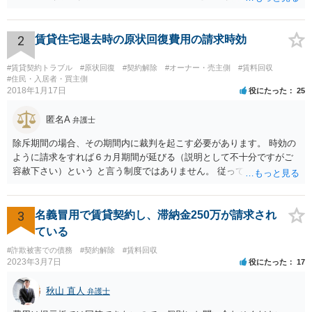
う。 払わずに、調停を申し立てるといいでしょう。
2
賃貸住宅退去時の原状回復費用の請求時効
#賃貸契約トラブル
#原状回復
#契約解除
#オーナー・売主側
#賃料回収
#住民・入居者・買主側
2018年1月17日
役にたった
25
匿名A
弁護士
除斥期間の場合、その期間内に裁判を起こす必要があります。 時効の
ように請求をすれば６カ月期間が延びる（説明として不十分ですがご
容赦下さい）という と言う制度ではありません。 従って、理論上は１
年経過していますので、既に支払義務はありません。
3
名義冒用で賃貸契約し、滞納金250万が請求され
ている
#詐欺被害での債務
#契約解除
#賃料回収
2023年3月7日
役にたった
17
秋山 直人
弁護士