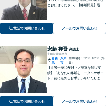
どお任せください。【離婚問題】慰謝
料請求を「したい側」「された側」に
対応します。交渉力と駆け引きで問題
解決へ【初回相談無料／当日・夜間も
相談可】
電話でお問い合わせ
メールでお問い合わせ
安藤 祥吾
弁護士
安藤法律事務所
青森
八戸
営業時間：09:00~18:00（平
|
県
市
日）
【弁護士歴10年以上／豊富な解決実
績】「あなたの離婚をトータルサポー
ト／前に進めるお手伝いをいたしま
す」財産分与／親権／養育費／面会交
流／婚姻費用「相続人調査から協議・
調停の対応まで、すべてお任せくださ
い」【秘密厳守】【休日・夜間相談あ
電話でお問い合わせ
メールでお問い合わせ
り】