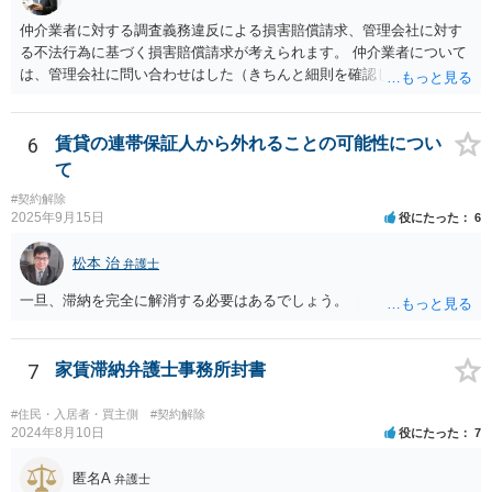
意の上で行う」という特約があるとのことですが、最高裁判例（S56.
仲介業者に対する調査義務違反による損害賠償請求、管理会社に対す
4.20）では、このような特約があっても協議を経ない増額請求も有効
る不法行為に基づく損害賠償請求が考えられます。 仲介業者について
とされているため（本当に賃料が不相当であれば特約に拘束されるの
は、管理会社に問い合わせはした（きちんと細則を確認しなかった管
は不合理だからという考え方です。「契約条件にかかわらず」とはそ
理会社が悪い）という反論が予想されます。 ご相談者様と管理会社と
ういう意味です。）、契約違反だから増額には応じないという理論で
の間には直接の契約関係がないので、管理会社からは、ご相談者様に
はなく、上記のとおり、「不相当」かどうかが判断できないから、と
対して義務を負っていないという反論が予想されます。 そのため、両
6
賃貸の連帯保証人から外れることの可能性につい
いう理論になると思います。 そして、法律上、増額協議が整わない場
方に請求してくのが良いのではと思います。 損害の範囲はなかなか難
合、増額を正当とする判決が確定するまでは相当な賃料（※現在の賃
て
しいところですが、リフォーム工事をキャンセルしてキャンセル料が
料）を支払えば足りる、とされています。 もし、貸主が「現在の賃料
#契約解除
発生しているということですので、当該キャンセル料を請求すること
なら受け取らない」などと言った場合は、最寄りの法務局に現在の賃
2025年9月15日
役にたった
6
が考えられます。また、きちんと説明を受けていればそもそも売買契
料を供託してください。賃料を支払わないと契約が解除される可能性
約をしなかったとして、仲介手数料や登記費用も損害であるとして賠
がありますので、注意が必要です。
松本 治
弁護士
償請求することが考えられます。
一旦、滞納を完全に解消する必要はあるでしょう。
7
家賃滞納弁護士事務所封書
#住民・入居者・買主側
#契約解除
2024年8月10日
役にたった
7
匿名A
弁護士