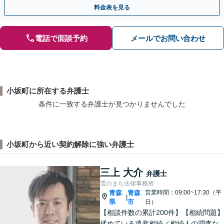
い弁護士が対応します。ＷＥＢ面談可。
料金表を見る
電話で面談予約
メールでお問い合わせ
小坂町に所在する弁護士
条件に一致する弁護士が見つかりませんでした
小坂町から近い契約解除に強い弁護士
三上 大介
弁護士
雪のまち法律事務所
青森
青森
営業時間：09:00~17:30（平
|
県
市
日）
【相談件数の累計200件】【相続問題】
揉めている遺産相続／相続人の調査な