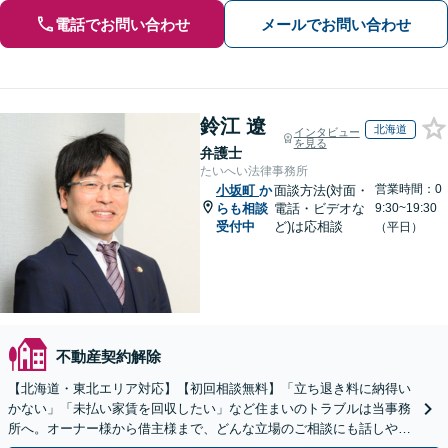
電話でお問い合わせ
メールでお問い合わせ
鈴江 遼
北海道
インタビュー
を見る
弁護士
たいへい法律事務所
営業時間：0
小坂町
か
面談方法(対面・
らも相談
電話・ビデオな
9:30~19:30
受付中
ど)は応相談
（平日）
不動産契約解除
【北海道・東北エリア対応】【初回相談無料】「立ち退き料に納得い
かない」「未払い家賃を回収したい」など住まいのトラブルは当事務
所へ。オーナー様から借主様まで、どんな立場のご相談にも話しやす