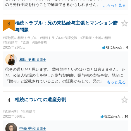
の再発行手続を行うことで解決できるかもしれません。
3
相続トラブル：兄の未払給与主張とマンション贈
与問題
#家族間の相続トラブル
#相続トラブルの代理交渉
#不動産・土地の相続
#生前贈与
#協議
#遺産分割
2025年2月5日
役にたった
6
和田 史郎
弁護士
①その通りだと思います。 ②可能性といのはゼロとは言えません。 た
だ、公証人役場の印を押した贈与契約書、贈与税の支払事実、登記に
「贈与」と記載されていること、の証拠からして、兄の主張は通らな
いようには思います。 ③④その通りだと思います。 話し合いで折り合
わなければ、遺産分割調停を申し立てて進めるのがベターのような気
がしますね。
4
相続についての遺産分割
#遺産分割
#生前贈与
2022年6月8日
役にたった
10
中條 秀和
弁護士