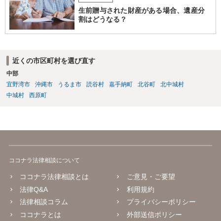
生前贈与された財産がある場合、遺産分
割はどうなる？
近くの市区町村を選び直す
中部
宜野湾市
沖縄市
うるま市
読谷村
嘉手納町
北谷町
北中城村
中城村
西原町
ココナラ法律相談について
ココナラ法律相談とは
ご意見・ご要望
法律Q&A
利用規約
法律相談コラム
プライバシーポリシー
ココナラとは
外部送信ポリシー