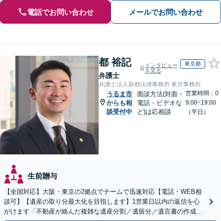
電話でお問い合わせ
メールでお問い合わせ
都 裕記
東京都
インタビュー
を見る
弁護士
弁護士法人新都法律事務所 東京事務所
営業時間：0
うるま市
面談方法(対面・
からも相
電話・ビデオな
9:00~19:00
談受付中
ど)は応相談
（平日）
生前贈与
【全国対応】大阪・東京の2拠点でチームで迅速対応【電話・WEB相
談可】【遺産の取り分最大化を目指します】1営業日以内の返信を心
がけます「不動産が絡んだ複雑な遺産分割／遺留分／遺言書の作成・