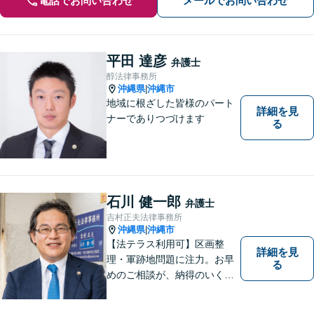
電話でお問い合わせ
メールでお問い合わせ
平田 達彦
弁護士
醇法律事務所
沖縄県
沖縄市
|
地域に根ざした皆様のパート
詳細を見
ナーでありつづけます
る
石川 健一郎
弁護士
吉村正夫法律事務所
沖縄県
沖縄市
|
【法テラス利用可】区画整
詳細を見
理・軍跡地問題に注力。お早
る
めのご相談が、納得のいく解
決への第一歩です！離婚／相
続問題など、話がこじれてし