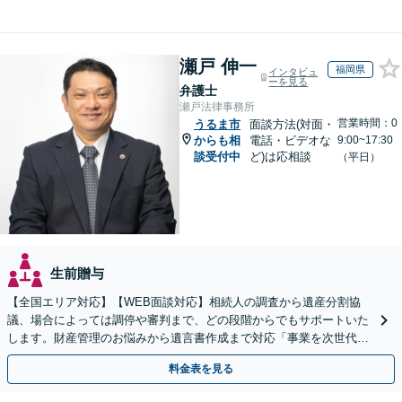
瀬戸 伸一
福岡県
インタビュ
ーを見る
弁護士
瀬戸法律事務所
営業時間：0
うるま市
面談方法(対面・
からも相
電話・ビデオな
9:00~17:30
談受付中
ど)は応相談
（平日）
生前贈与
【全国エリア対応】【WEB面談対応】相続人の調査から遺産分割協
議、場合によっては調停や審判まで、どの段階からでもサポートいた
します。財産管理のお悩みから遺言書作成まで対応「事業を次世代に
引き継ぐ安心の事業承継をサポート」【完全個室相談】
料金表を見る