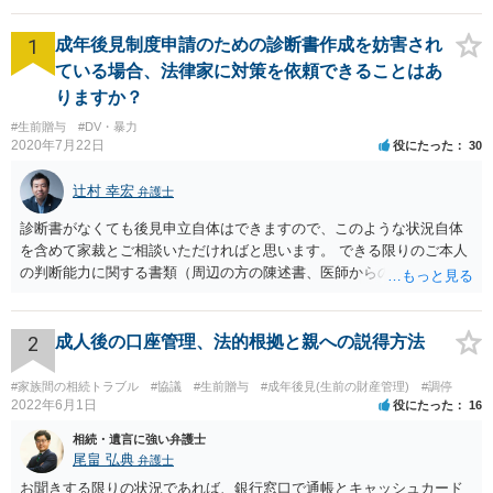
1
成年後見制度申請のための診断書作成を妨害され
ている場合、法律家に対策を依頼できることはあ
りますか？
#生前贈与
#DV・暴力
2020年7月22日
役にたった
30
辻村 幸宏
弁護士
診断書がなくても後見申立自体はできますので、このような状況自体
を含めて家裁とご相談いただければと思います。 できる限りのご本人
の判断能力に関する書類（周辺の方の陳述書、医師からの聴取書等）
を整え、家裁の鑑定を経る前提で鑑定費用の予納金を用意し、申立て
をしていただければそこから先は進むのではないかと存じます。 ま
た、Aさんの意向を酌みすぎるあまりに後見申立ができない状況にして
2
成人後の口座管理、法的根拠と親への説得方法
いる施設の問題もありますので、当該地域の地域包括支援センターに
ご相談されるのもひとつの方法です。
#家族間の相続トラブル
#協議
#生前贈与
#成年後見(生前の財産管理)
#調停
2022年6月1日
役にたった
16
相続・遺言に強い弁護士
尾畠 弘典
弁護士
お聞きする限りの状況であれば、銀行窓口で通帳とキャッシュカード