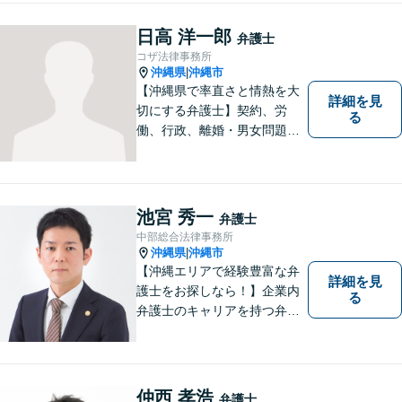
まう前にご連絡を。あなたの
代理人として全力でサポート
日高 洋一郎
弁護士
します【分割払い可】【休日
コザ法律事務所
夜間対応】【駐車場あり】
沖縄県
沖縄市
|
【沖縄県で率直さと情熱を大
詳細を見
切にする弁護士】契約、労
る
働、行政、離婚・男女問題、
相続問題など、広範囲の業務
を取り扱っております。沖縄
の皆様のお役に立てればと思
っております。お困りごとが
池宮 秀一
弁護士
あれば、一度ご相談くださ
中部総合法律事務所
い。
沖縄県
沖縄市
|
【沖縄エリアで経験豊富な弁
詳細を見
護士をお探しなら！】企業内
る
弁護士のキャリアを持つ弁護
士。離婚／労働／企業法務／
債務整理／交通事故など、多
種多様なご相談に対応してお
ります。スピード感を持っ
仲西 孝浩
弁護士