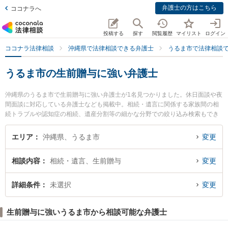
弁護士の方はこちら
ココナラへ
投稿する
探す
閲覧履歴
マイリスト
ログイン
ココナラ法律相談
沖縄県で法律相談できる弁護士
うるま市で法律相談
うるま市の生前贈与に強い弁護士
沖縄県のうるま市で生前贈与に強い弁護士が1名見つかりました。休日面談や夜
間面談に対応している弁護士なども掲載中。相続・遺言に関係する家族間の相
続トラブルや認知症の相続、遺産分割等の細かな分野での絞り込み検索もでき
便利です。特にうるま・あおいそら法律事務所の松山 清一郎弁護士のプロフィ
ール情報や弁護士費用、強みなどが注目されています。『うるま市で土日や夜
エリア
沖縄県、うるま市
変更
間に発生した生前贈与のトラブルを今すぐに弁護士に相談したい』『生前贈与
のトラブル解決の実績豊富な近くの弁護士を検索したい』『初回相談無料で生
相談内容
相続・遺言、生前贈与
変更
前贈与を法律相談できるうるま市内の弁護士に相談予約したい』などでお困り
の相談者さんにおすすめです。
詳細条件
未選択
変更
生前贈与に強いうるま市から相談可能な弁護士