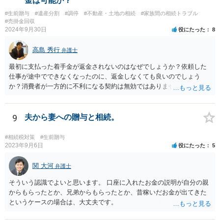
金は可能か？
#生前贈与
#遺産分割
#調停
#不動産・土地の相続
#家族間の相続トラブル
#売掛金回収
2024年9月30日
役にたった
8
高島 秀行
弁護士
最初に支払った着手金が返金されないのはなぜでしょうか？依頼した
仕事が途中でできなくなったのに、返金しなくても良いのでしょう
か？消費者が一方的に不利になる契約は無効ではありませんか？
着手金は、前の弁護士が倒れるまでにやった仕事に応じて清算する義
務があると思います。 倒れた弁護士が所属する弁護士会に相談さ
れた方がよいと思います。 倒れた弁護士は脳梗塞で倒れたようで
9
夫から妻への贈与と相続。
すが、 判断能力があり、復代理を倒れた弁護士の判断で復代理を
選任したのか 即ち、復代理人の選任は有効なのかという問題もあ
#相続税対策
#生前贈与
ると思います。
2023年9月6日
役にたった
5
関 大河
弁護士
そういう認識でよいと思います。 口座に入れたお金の説明が自分の親
からもらったとか、兄弟からもらったとか、昔稼いだお金が出てきた
というケースの場合は、大丈夫です。