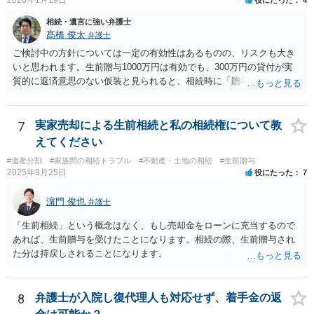
相続・遺言に強い弁護士
髙橋 俊太
弁護士
ご検討中の方針については一定の有効性はあるものの、リスクも大き
いと思われます。生前贈与1000万円は有効でも、300万円の貸付が実
質的に返済意思のない仮装と見られると、相続時に「贈与」と評価さ
れ、子から遺留分侵害額請求を受ける可能性があります。 その他の方
法として考えられるものとしては、 ①信託（家族信託・目的信託） 財
産を信託口に移し、受託者（信頼できる友人や専門職）に管理させ、
7
実家売却による生前相続と私の相続権について教
・生存中はあなたの生活費・介護費に優先充当 ・残余を友人や慈善団
えてください
体へ と使途を厳格に指定。相続ではなく信託帰属になるため、子の関
#遺産分割
#家族間の相続トラブル
#不動産・土地の相続
#生前贈与
与を大きく排除できます。 ②遺言＋生命保険の組合せ 生活資金は手元
2025年9月25日
役にたった
7
に残し、余剰資金で受取人を友人・団体にした保険を活用。保険金は
相続財産とは別枠で、遺留分対策にも有効と思われます。 ③負担付死
濵門 俊也
弁護士
因贈与 「介護・見守り等を条件に、死亡時に財産を渡す」契約。条件
不履行なら無効にでき、老後の安心を担保できます。 ④ 寄附予約＋解
「生前相続」という概念はなく、もし売却金をローンに充当するので
除条件 慈善団体への寄附を予約しつつ、資金不足時は解除できる条項
あれば、生前贈与を受けたことになります。相続の際、生前贈与され
を設定。 などがあり得るかと思われます。
た分は持戻しされることになります。
8
弁護士が入院し復代理人も対応せず、着手金の返