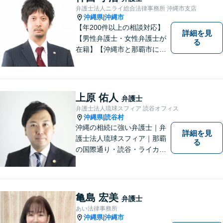
て、かつ丁寧な対応を心がけ
弁護士法人ニライ総合法律事務所 沖縄市支店
ていますので、ぜひ気兼ねな
沖縄県
沖縄市
|
くご相談ください。
【年200件以上の相談対応】
詳細を見
【男性弁護士・女性弁護士が
る
在籍】【沖縄市と那覇市に事
務所あり】離婚問題、相続問
題、労働雇用、刑事事件、企
業法務など幅広く対応しま
す。「沖縄ならではの習慣」
上原 佑人
弁護士
を熟知した弁護士が多数在
弁護士法人琉球スフィア 読谷オフィス
籍。
沖縄県
読谷村
|
沖縄の相続に強い弁護士｜弁
詳細を見
護士法人琉球スフィア｜那覇
る
の国際通り・読谷・ライカム
の3店舗ある沖縄最大級の法律
事務所｜『毎月60件以上』の
相続無料相談を実施｜お気軽
にご連絡ください！
亀島 宏美
弁護士
あい法律事務所
沖縄県
沖縄市
|