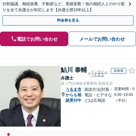
分割協議、相続放棄、不動産など、実績多数！他の相続人とのやり取
りを全て弁護士が対応します【弁護士歴10年以上】
料金表を見る
電話でお問い合わせ
メールでお問い合わせ
鮎川 泰輔
長崎県
インタビュ
ーを見る
弁護士
虎ノ門法律経済事務所 長崎支店
営業時間：0
うるま市
面談方法(対面・
からも相
電話・ビデオな
9:30~18:00
談受付中
ど)は応相談
（平日）