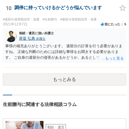
10
調停に持っていけるかどうか悩んでいます
#遺留分侵害額請求・放棄
#生前贈与
#遺留分侵害額請求・放棄
2021年12月7日
役にたった
5
相続・遺言に強い弁護士
尾畠 弘典
弁護士
事情の補充ありがとうございます。 遺留分の計算を行う必要がありま
すね。 正確な判断のためには詳細な事情をお聞きする必要がありま
す。 ご自身の遺留分の侵害があるかどうか、あるとしてどの程度の金
額となるかを正確に把握されたいのであれば、一度お近くの弁護士に
相談されるのが良いと思います。
もっとみる
生前贈与に関連する法律相談コラム
相続・遺言