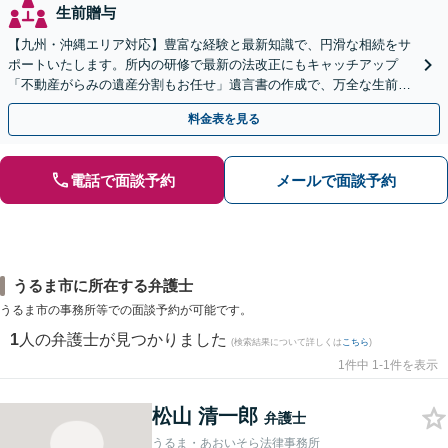
生前贈与
【九州・沖縄エリア対応】豊富な経験と最新知識で、円滑な相続をサ
ポートいたします。所内の研修で最新の法改正にもキャッチアップ
「不動産がらみの遺産分割もお任せ」遺言書の作成で、万全な生前対
策をおこないましょう【夜間・休日面談可】
料金表を見る
電話で面談予約
メールで面談予約
うるま市に所在する弁護士
うるま市の事務所等での面談予約が可能です。
1
人の弁護士が見つかりました
(検索結果について詳しくは
こちら
)
1件中 1-1件を表示
松山 清一郎
弁護士
うるま・あおいそら法律事務所