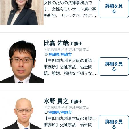
女性のための法律事務所で
詳細を見
す。女性らしいサロン風の事
る
務所で、リラックスしてご相
談いただけます。
比嘉 佑哉
弁護士
岡野法律事務所 沖縄中部支店
沖縄県
沖縄市
|
【中四国九州最大級の弁護士
詳細を見
事務所】交通事故、借金問
る
題、離婚、相続など様々な問
題について、「何度でも無
料」の相談を行っています！
まずはお気軽にご相談くださ
い！
水野 貴之
弁護士
岡野法律事務所 沖縄中部支店
沖縄県
沖縄市
|
【中四国九州最大級の弁護士
詳細を見
事務所】交通事故、借金問
る