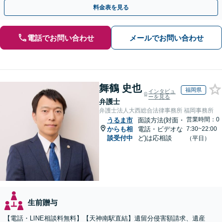
執行／事業承継など、お任せください」【休日相談あり】
料金表を見る
電話でお問い合わせ
メールでお問い合わせ
舞鶴 史也
福岡県
インタビュ
ーを見る
弁護士
弁護士法人大西総合法律事務所 福岡事務所
営業時間：0
うるま市
面談方法(対面・
からも相
電話・ビデオな
7:30~22:00
談受付中
ど)は応相談
（平日）
生前贈与
【電話・LINE相談料無料】【天神南駅直結】遺留分侵害額請求、遺産