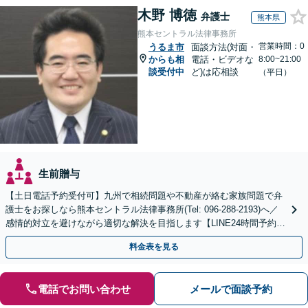
木野 博徳
弁護士
熊本県
熊本セントラル法律事務所
営業時間：0
うるま市
面談方法(対面・
からも相
電話・ビデオな
8:00~21:00
談受付中
ど)は応相談
（平日）
生前贈与
【土日電話予約受付可】九州で相続問題や不動産が絡む家族問題で弁
護士をお探しなら熊本セントラル法律事務所(Tel: 096-288-2193)へ／
感情的対立を避けながら適切な解決を目指します【LINE24時間予約受
付可】【休日・夜間相談可】
料金表を見る
電話でお問い合わせ
メールで面談予約