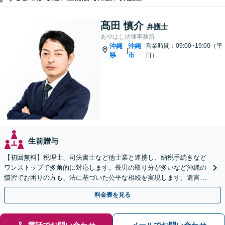
髙田 慎介
弁護士
あやはし法律事務所
沖縄
沖縄
営業時間：09:00~19:00（平
|
県
市
日）
生前贈与
【初回無料】税理士、司法書士など他士業と連携し、納税手続きなど
ワンストップで多角的に対応します。長男の取り分が多いなど沖縄の
慣習でお困りの方も、法に基づいた公平な相続を実現します。遺言書
作成もご相談ください【駐車場完備】【離島へ出張も対応】
料金表を見る