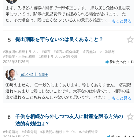
まず、先ほどの当職の回答で一部修正します。 持ち戻し免除の意思表
示については、黙示の意思表示でも認められる場合があります。 た
だ、その場合は、既に亡くなっている方の意思を推定することになり
ますので、なかなか立証のハードルは高いと思われます。それゆえ、
持ち戻し免除の意思表示は書面で明確にしておいていただくべきとい
う結論は変わりません。 誤解を与えるような回答でした。失礼しまし
5
提出期限を守らないのは良くあること？
た。 文言については、「〇〇に対する生前贈与による特別受益の持ち
戻しをすべて免除する」というのがオーソドックスなものですが、ご
#家族間の相続トラブル
#遺言
#遺言の真偽鑑定・遺言無効
#生前贈与
心配ならば、弁護士のところに行って、特別受益となりそうな贈与に
#不動産・土地の相続
#相続トラブルの代理交渉
2025年3月26日
役にたった
11
ついて説明した上で、適切な文言についてご相談してみてはいかがで
しょうか。
鬼沢 健士
弁護士
①与えません。 ②一般的によくあります。珍しくありません。 ③期限
遅れをあまりに気にしないことです。大事なのは中身です。 相手の提
出が遅れることもあるんじゃないかと思います。 それでもあなた有利
にはなりません。
6
子供を相続から外しつつ友人に財産を譲る方法の
法的有効性は？
#生前贈与
#遺産分割
#家族間の相続トラブル
#相続税対策
2026年1月19日
役にたった
4