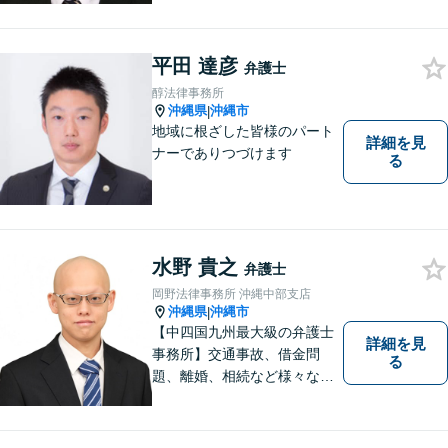
料」の相談を行っています！
まずはお気軽にご相談くださ
い！
平田 達彦
弁護士
醇法律事務所
沖縄県
沖縄市
|
地域に根ざした皆様のパート
詳細を見
ナーでありつづけます
る
水野 貴之
弁護士
岡野法律事務所 沖縄中部支店
沖縄県
沖縄市
|
【中四国九州最大級の弁護士
詳細を見
事務所】交通事故、借金問
る
題、離婚、相続など様々な問
題について、「何度でも無
料」の相談を行っています！
まずはお気軽にご相談くださ