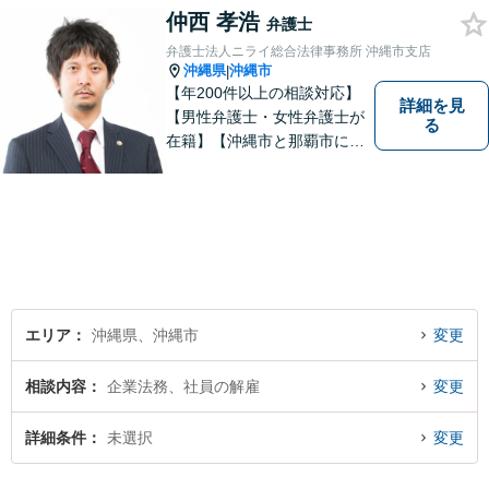
い！
仲西 孝浩
弁護士
弁護士法人ニライ総合法律事務所 沖縄市支店
沖縄県
沖縄市
|
【年200件以上の相談対応】
詳細を見
【男性弁護士・女性弁護士が
る
在籍】【沖縄市と那覇市に事
務所あり】離婚問題、相続問
題、労働雇用、刑事事件、企
業法務など幅広く対応しま
す。「沖縄ならではの習慣」
を熟知した弁護士が多数在
籍。
エリア
沖縄県、沖縄市
変更
相談内容
企業法務、社員の解雇
変更
詳細条件
未選択
変更