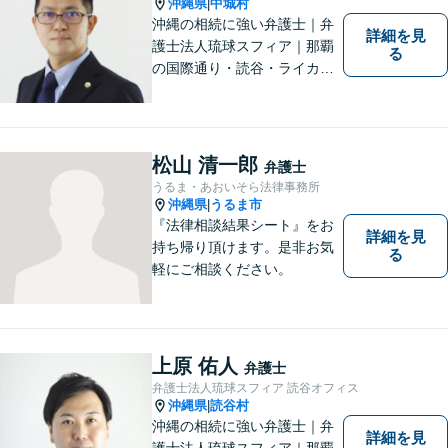
沖縄県
中城村
|
沖縄の相続に強い弁護士｜弁
詳細を見
護士法人琉球スフィア｜那覇
る
の国際通り・読谷・ライカム
の3店舗ある沖縄最大級の法律
事務所｜法律家として、法的
知識の習得を心がけるだけで
はなく、一社会人として相談
松山 清一郎
弁護士
者の心に寄り添っていける弁
うるま・あおいそら法律事務所
護士でありたいと思っていま
沖縄県
うるま市
|
す。
『法律相談結果シート』をお
詳細を見
持ち帰り頂けます。是非お気
る
軽にご相談ください。
上原 佑人
弁護士
弁護士法人琉球スフィア 読谷オフィス
沖縄県
読谷村
|
沖縄の相続に強い弁護士｜弁
詳細を見
護士法人琉球スフィア｜那覇