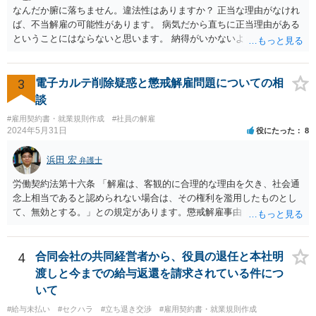
なんだか腑に落ちません。違法性はありますか？ 正当な理由がなけれ
返還が難しい場合、損害賠償を請求する事はできますでしょうか？ 法
ば、不当解雇の可能性があります。 病気だから直ちに正当理由がある
的には可能ですが、立証の問題があります。 協議でも問題にできそう
ということにはならないと思います。 納得がいかないようであれば、
ですが、調停なども検討できるでしょう。 また、返還請求も損害賠償
お近くの弁護士に相談されて、しかるべき請求をされてもよいと思い
請求もせず、「詐欺」として、警察に被害届を出す事は可能でしょう
ます。
か？ 内容的には検討できますが、立証は、民事よりさらにワンランク
3
電子カルテ削除疑惑と懲戒解雇問題についての相
上がります。 警察に相談されてもよい事案だとは思います。
談
#雇用契約書・就業規則作成
#社員の解雇
2024年5月31日
役にたった
8
浜田 宏
弁護士
労働契約法第十六条 「解雇は、客観的に合理的な理由を欠き、社会通
念上相当であると認められない場合は、その権利を濫用したものとし
て、無効とする。」との規定があります。懲戒解雇事由（通常就業規
則に規定）に該当する行為が認められるかは、記載されている事情だ
けでは判断できませんが、解雇無効を争う余地はあるように思いま
す。 使用者の態度から見て交渉での解決は難しく、労働審判や訴訟
4
合同会社の共同経営者から、役員の退任と本社明
手続で争う必要があると思います。 なるべく早く、弁護士にご相談
渡しと今までの給与返還を請求されている件につ
されることをおすすめします。
いて
#給与未払い
#セクハラ
#立ち退き交渉
#雇用契約書・就業規則作成