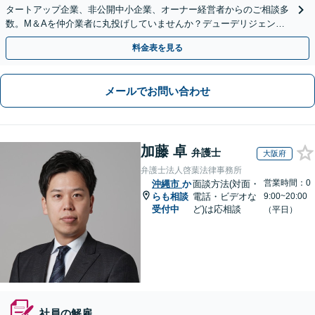
タートアップ企業、非公開中小企業、オーナー経営者からのご相談多
数。M＆Aを仲介業者に丸投げしていませんか？デューデリジェンス
や契約書作成・交渉はお任せください【初回無料】
料金表を見る
メールでお問い合わせ
加藤 卓
弁護士
大阪府
弁護士法人啓葉法律事務所
営業時間：0
沖縄市
か
面談方法(対面・
らも相談
電話・ビデオな
9:00~20:00
受付中
ど)は応相談
（平日）
社員の解雇