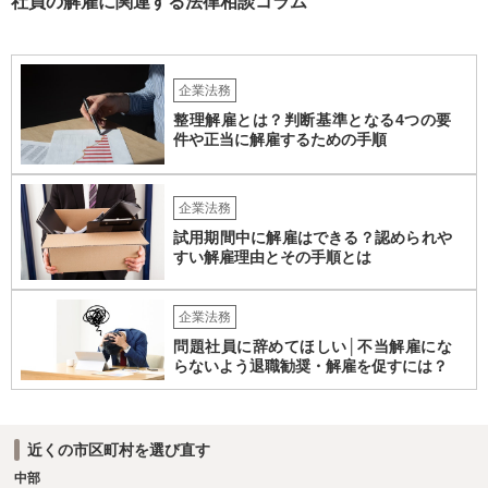
社員の解雇に関連する法律相談コラム
ょうか。また、定款や他の規程などに退職慰労金の定めなどがござい
ませんでしょうか。役員の残りの任期はどのくらいの期間でしょう
か。これらも確認しておかれた方がよろしいかと思います。 辞任や任
期満了という他の退任方法であれば、解任のような損害賠償の定めは
企業法務
ないため、これらの代替方法を取ることができないかも検討点です。
整理解雇とは？判断基準となる4つの要
件や正当に解雇するための手順
企業法務
試用期間中に解雇はできる？認められや
すい解雇理由とその手順とは
企業法務
問題社員に辞めてほしい│不当解雇にな
らないよう退職勧奨・解雇を促すには？
近くの市区町村を選び直す
中部