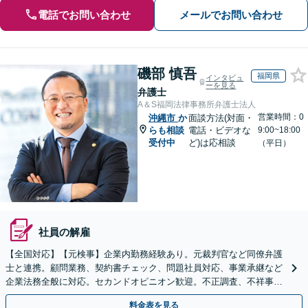
電話でお問い合わせ
メールでお問い合わせ
磯部 慎吾
福岡県
インタビュ
ーを見る
弁護士
A＆S福岡法律事務所弁護士法人
営業時間：0
沖縄市
か
面談方法(対面・
らも相談
電話・ビデオな
9:00~18:00
受付中
ど)は応相談
（平日）
社員の解雇
【全国対応】【元検事】企業内勤務経験あり。元裁判官など同僚弁護
士と連携。顧問業務、契約書チェック、問題社員対応、事業承継など
企業法務全般に対応。セカンドオピニオン歓迎。不正調査、不祥事や
ハラスメントの対応・予防にも実績。事業を守り成長支援。
料金表を見る