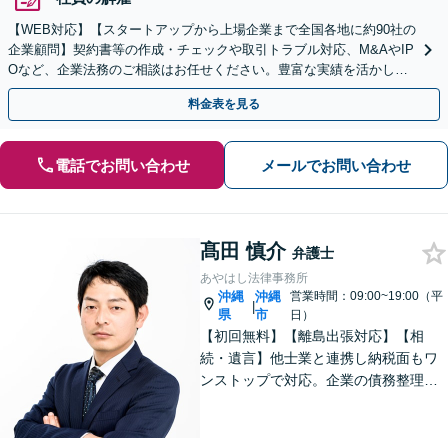
【WEB対応】【スタートアップから上場企業まで全国各地に約90社の
企業顧問】契約書等の作成・チェックや取引トラブル対応、M&AやIP
Oなど、企業法務のご相談はお任せください。豊富な実績を活かし的
確に対応を進めてまいります。
料金表を見る
電話でお問い合わせ
メールでお問い合わせ
髙田 慎介
弁護士
あやはし法律事務所
沖縄
沖縄
営業時間：09:00~19:00（平
|
県
市
日）
【初回無料】【離島出張対応】【相
続・遺言】他士業と連携し納税面もワ
ンストップで対応。企業の債務整理も
お任せください【刑事事件】迅速対応
で無罪獲得や勾留請求却下の実績多数
【借金・債務整理】10年以上の経験あ