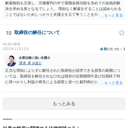
解雇無効を主張し、労働審判の中で退職金相当額を含めての金銭的解
決を求める形となるでしょう。 理由なく解雇をすることは認められる
ことではないためしっかりと弁護士を立て争うことを検討されて良い
かと思われます。
10
取締役の解任について
#社員の解雇
2022年11月11日
役にたった
1
企業法務に強い弁護士
清水 卓
弁護士
正当な理由によらずに解任された取締役が請求できる損害の範囲につ
いては、取締役を解任されなければ残存の任期期間中及び任期終了時
に得べかりし利益の喪失による損害と述べた裁判例があります。 役員
報酬、役員賞与、退職慰労金等は、この損害に含まれると言われてい
ます。また、手当等異なる名称が使用されていても実質はこれらと同
じような性質の金員と判断されれば、損害に含まれる可能性がありま
もっとみる
す。 慰謝料や弁護士については、これらの損害に含まれないと述べる
裁判例もありますが、含まれるとする見解もあり、争いがあるところ
です（なお、含まれないとしても、民法の不法行為などの別の法律構
成で賠償請求される可能性もあります）。 報酬が無いというのは、会
社として正式な手続きを経て無報酬と取り決めているということでし