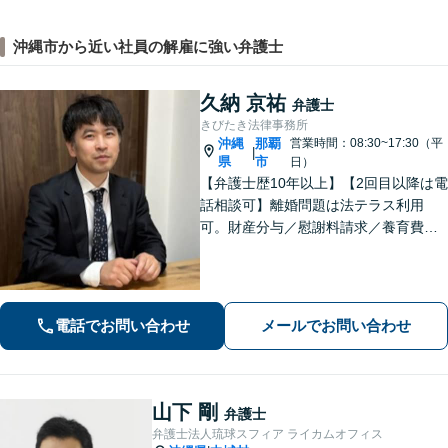
沖縄市から近い社員の解雇に強い弁護士
久納 京祐
弁護士
きびたき法律事務所
沖縄
那覇
営業時間：08:30~17:30（平
|
県
市
日）
【弁護士歴10年以上】【2回目以降は電
話相談可】離婚問題は法テラス利用
可。財産分与／慰謝料請求／養育費な
どを中心に対応。相続トラブルは、遺
産分割協議／遺留分、トートーメーの
問題などもご相談可能！交通事故対応
多数【バス停「天久」2分】
電話でお問い合わせ
メールでお問い合わせ
山下 剛
弁護士
弁護士法人琉球スフィア ライカムオフィス