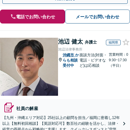
電話でお問い合わせ
メールでお問い合わせ
池辺 健太
弁護士
福岡県
池辺法律事務所
営業時間：0
沖縄市
か
面談方法(対面・
らも相談
電話・ビデオな
9:30~17:30
受付中
ど)は応相談
（平日）
社員の解雇
【九州・沖縄エリア対応】25社以上の顧問を担当／福岡に密着し12年
以上【無料初回相談】【英語対応可】数百社の経験を活かし、法律・
経営の両視点から戦略的に支援します。クイックレスポンスと”空気を