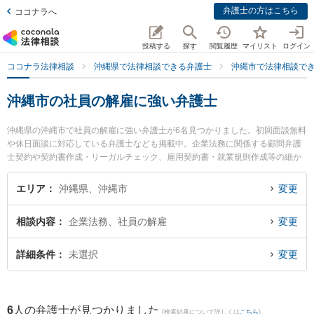
弁護士の方はこちら
ココナラへ
投稿する
探す
閲覧履歴
マイリスト
ログイン
ココナラ法律相談
沖縄県で法律相談できる弁護士
沖縄市で法律相談で
沖縄市の社員の解雇に強い弁護士
沖縄県の沖縄市で社員の解雇に強い弁護士が6名見つかりました。初回面談無料
や休日面談に対応している弁護士なども掲載中。企業法務に関係する顧問弁護
士契約や契約書作成・リーガルチェック、雇用契約書・就業規則作成等の細か
な分野での絞り込み検索もでき便利です。特にあやはし法律事務所の髙田 慎介
弁護士や中部総合法律事務所の池宮 秀一弁護士、岡野法律事務所 沖縄中部支店
エリア
沖縄県、沖縄市
変更
の比嘉 佑哉弁護士のプロフィール情報や弁護士費用、強みなどが注目されてい
ます。『沖縄市で土日や夜間に発生した社員の解雇のトラブルを今すぐに弁護
相談内容
企業法務、社員の解雇
変更
士に相談したい』『社員の解雇のトラブル解決の実績豊富な近くの弁護士を検
索したい』『初回相談無料で社員の解雇を法律相談できる沖縄市内の弁護士に
相談予約したい』などでお困りの相談者さんにおすすめです。
詳細条件
未選択
変更
6
人の弁護士が見つかりました
(検索結果について詳しくは
こちら
)