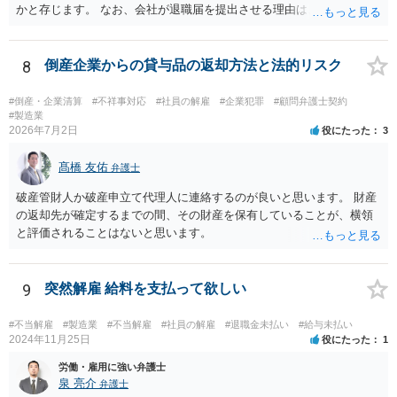
かと存じます。 なお、会社が退職届を提出させる理由は、後日解雇無
効を主張された場合に備えて、退職届を提出させて「解雇」ではなか
ったと体裁を整えるためであることが多いです。 ただ、実際に懲戒解
雇事由が認められそうなのであれば、穏便な形である自主退職をした
8
倒産企業からの貸与品の返却方法と法的リスク
方がよい場合もありますので、事案によることになります。
#倒産・企業清算
#不祥事対応
#社員の解雇
#企業犯罪
#顧問弁護士契約
#製造業
2026年7月2日
役にたった
3
髙橋 友佑
弁護士
破産管財人か破産申立て代理人に連絡するのが良いと思います。 財産
の返却先が確定するまでの間、その財産を保有していることが、横領
と評価されることはないと思います。
9
突然解雇 給料を支払って欲しい
#不当解雇
#製造業
#不当解雇
#社員の解雇
#退職金未払い
#給与未払い
2024年11月25日
役にたった
1
労働・雇用に強い弁護士
泉 亮介
弁護士