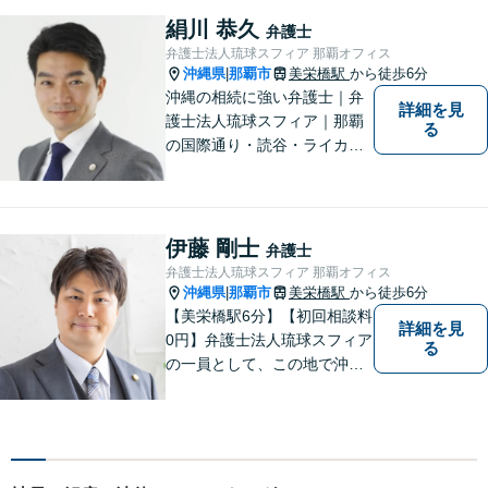
す。お気軽にご連絡くださ
絹川 恭久
弁護士
い！
弁護士法人琉球スフィア 那覇オフィス
沖縄県
那覇市
美栄橋駅
から徒歩6分
|
沖縄の相続に強い弁護士｜弁
詳細を見
護士法人琉球スフィア｜那覇
る
の国際通り・読谷・ライカム
の3店舗ある沖縄最大級の法律
事務所｜国際相続案件の実績
多数｜国内外問わず相続案件
を手掛けていきたいと思って
伊藤 剛士
弁護士
おります。どうぞよろしくお
弁護士法人琉球スフィア 那覇オフィス
願いします。
沖縄県
那覇市
美栄橋駅
から徒歩6分
|
【美栄橋駅6分】【初回相談料
詳細を見
0円】弁護士法人琉球スフィア
る
の一員として、この地で沖縄
の皆さまのお役に立てるよ
う、全力を尽くしてまいりま
す。 「ご相談＝ご依頼」では
ございませんので、安心して
経験豊富な弁護士にご相談く