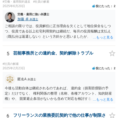
#労働・雇用契約違反
#社員の解雇
2025年6月20日
役にたった
2
労働・雇用に強い弁護士
加藤 卓
弁護士
ご相談の限りでは、役員解任に正当理由を欠くとして地位保全をしつ
つ、役員である以上社宅利用契約は継続だ、毎月の役員報酬は支払え
（既払分は返還しない）という方針かと思いましたが、 既に訴訟を提
起されているとのことですので、質問掲示板ではなく、直接弁護士に
連絡を入れて具体的な相談をした方がよいと思いますよ。手元キャッ
シュのあるなしによって保全処分も必要になりそうです。 訴状の内
5
芸能事務所との違約金、契約解除トラブル
容、合同会社の定款とあなたの役員任期、社宅利用契約の内容（社宅
は合同会社所有か？賃貸？、使用料支払はゼロ？それとも一旦報酬と
#社員の解雇
して３０万円支給されてそこから払っている？）くらいがあれば、御
2025年2月23日
役にたった
2
見積してもらえると思います。
匿名A
弁護士
今後も活動自体は継続されるのであれば、 違約金（損害賠償額の予
定）だけでなく、 権利関係の整理（名称、各種アカウント、知的財産
権）や、 競業避止条項がないかも含めて対応を検討する必要がありま
す。 未成年相手であっても、法定代理人（保護者）の同意を得ている
以上、 基本的には損害賠償額の予定は有効です。 相手方に債務の不履
行があるということであれば、 その部分を主張できるかを検討するこ
6
フリーランスの業務委託契約で他の仕事が制限さ