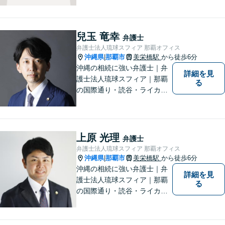
に全力で取り組んでおりま
す。企業法務、土地問題、離
婚、借金、相続、交通事故
兒玉 竜幸
弁護士
等、生活上のトラブルがござ
弁護士法人琉球スフィア 那覇オフィス
いましたら、お気軽にご相談
沖縄県
那覇市
美栄橋駅
から徒歩6分
|
下さい。
沖縄の相続に強い弁護士｜弁
詳細を見
護士法人琉球スフィア｜那覇
る
の国際通り・読谷・ライカム
の3店舗ある沖縄最大級の法律
事務所｜不安に悩まされる
日々から解放されるよう迅速
に対応し、あなたの立場に立
上原 光理
弁護士
ったベストな紛争解決を導く
弁護士法人琉球スフィア 那覇オフィス
ことを常に大切にしていま
沖縄県
那覇市
美栄橋駅
から徒歩6分
|
す。
沖縄の相続に強い弁護士｜弁
詳細を見
護士法人琉球スフィア｜那覇
る
の国際通り・読谷・ライカム
の3店舗ある沖縄最大級の法律
事務所｜私自身、月に10件程
度の新規相談を受けておりま