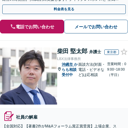
読む”法務に注力。コンプライアンス講師の実績多数
料金表を見る
電話でお問い合わせ
メールでお問い合わせ
柴田 堅太郎
弁護士
東京都
LBX法律事務所
営業時間：0
沖縄市
か
面談方法(対面・
らも相談
電話・ビデオな
9:00~18:00
受付中
ど)は応相談
（平日）
社員の解雇
【全国対応】【著書2作がM&Aフォーラム賞正賞受賞】上場企業、ス