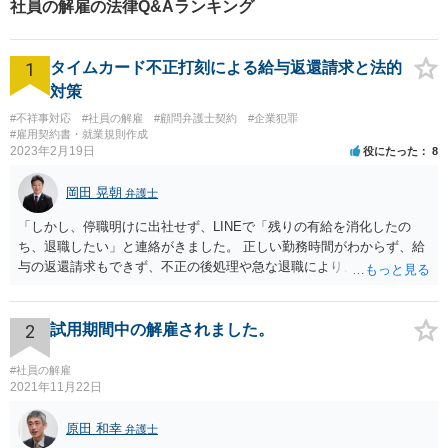
社員の解雇の法律Q&Aランキング
ださい。
1
タイムカード不正打刻による給与返還請求と法的
対策
#不祥事対応
#社員の解雇
#顧問弁護士契約
#企業犯罪
#雇用契約書・就業規則作成
2023年2月19日
役にたった
8
岡田 晃朝
弁護士
「しかし、停職明けに出社せず、LINEで「残りの有給を消化したの
ち、退職したい」と連絡がきました。 正しい勤務時間がわからず、給
与の返還請求もできず、不正の後処理や急な退職により、社や他のス
タッフに多大な迷惑をかけ、その上、有給まで使われるというような
状況です。」 大変悪質ですね。打刻場所のデータと、これまでのタイ
ムカードの虚偽を確認し、突き付けて責任を問題にすることになるで
2
試用期間中の解雇されました。
しょう。 詐欺もありうるでしょうね。 「正しい時間がわからないとい
うタイムカード不正打刻による返還請求はどのようにおこなえばよい
#社員の解雇
でしょうか？」 想定できる虚偽を前提に、相手と協議して詰めればよ
2021年11月22日
いかと思います。 確実な記録があれば、それによるのがよいですが、
すべては不可能でしょうので。 相手の言動には早急には返事をせずに
原田 和幸
弁護士
弁護士と相談しながら、対応策を検討する方がよいでしょう。 また、