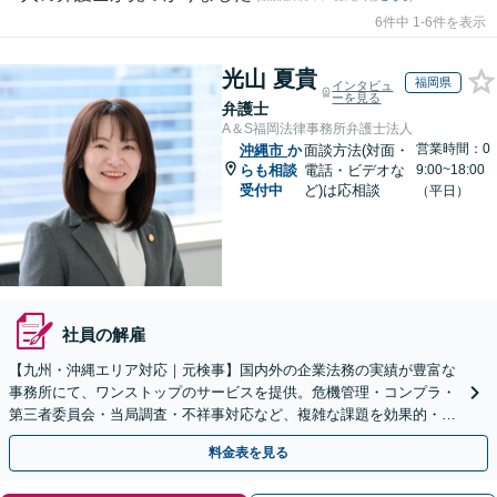
6件中 1-6件を表示
光山 夏貴
福岡県
インタビュ
ーを見る
弁護士
A＆S福岡法律事務所弁護士法人
営業時間：0
沖縄市
か
面談方法(対面・
らも相談
電話・ビデオな
9:00~18:00
受付中
ど)は応相談
（平日）
社員の解雇
【九州・沖縄エリア対応｜元検事】国内外の企業法務の実績が豊富な
事務所にて、ワンストップのサービスを提供。危機管理・コンプラ・
第三者委員会・当局調査・不祥事対応など、複雑な課題を効果的・効
率的に解決へ。セカンドオピニオン可【休日・夜間相談可】
料金表を見る