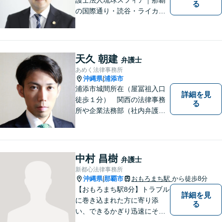
る
の国際通り・読谷・ライカム
の3店舗ある沖縄最大級の法律
事務所｜『毎月60件以上』の
相続無料相談を実施｜お気軽
にご連絡ください！
天久 朝建
弁護士
あめく法律事務所
沖縄県
浦添市
|
浦添市城間所在（屋冨祖入口
詳細を見
徒歩１分） 関西の法律事務
る
所や企業法務部（社内弁護士
として）で経験を積んだ弁護
士が対応いたします
中村 昌樹
弁護士
新都心法律事務所
沖縄県
那覇市
おもろまち駅
から徒歩8分
|
【おもろまち駅8分】トラブル
詳細を見
に巻き込まれた方に寄り添
る
い、できるかぎり迅速にそし
て最善の解決を図るべく、常