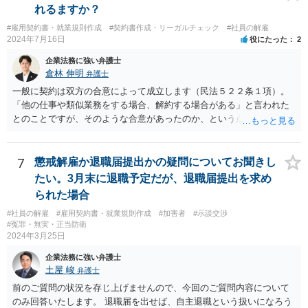
ととなります。
れるますか？
#雇用契約書・就業規則作成
#契約書作成・リーガルチェック
#社員の解雇
2024年7月16日
役にたった
2
企業法務に強い弁護士
倉林 伸明
弁護士
一般に契約は双方の合意によって成立します（民法５２２条１項）。
「他の仕事や類似業務をする場合、解約する場合がある」と言われた
とのことですが、そのような合意があったのか、という点を最初に確
認することになります。相談者の質問からは、そのような合意はなか
ったのではないでしょうか。 また、フリーランスの方との取引で、
「紙の書面で契約締結を行っているのは全体の4割弱にとどまってい
7
懲戒解雇か退職届提出かの疑問についてお聞きし
る」との報告もあります（「フリーランス白書２０２０」）。「トラ
たい。3月末に退職予定だが、退職届提出を求め
ブルが発生している取引の45.5%が口頭による契約締結であり、口約
られた場合
束の横行がトラブルを生じやすくしている」とも。（同） 詳しくお話
#社員の解雇
#雇用契約書・就業規則作成
#加害者
#示談交渉
を伺う必要がありますが、”言われた”ということで、もしかしたら書面
#冤罪・無実・正当防衛
で契約を締結していないのかもしれません。契約書がないためにトラ
2024年3月25日
ブルが生じることは上記のとおり珍しくありません。 もし契約書がな
いようでしたら、ご自身の権利を守り義務の範囲を明確にするため、
企業法務に強い弁護士
契約書を作成することをお勧めします。 契約書の支援について、弁護
土屋 峻
弁護士
士にご相談されるのもお勧めです。
前のご質問の状況を存じ上げませんので、今回のご質問内容について
のみ回答いたします。 退職届を出せば、自主退職という扱いになろう