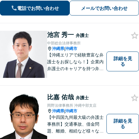
り。家族にバレない整理を実現
電話でお問い合わせ
メールでお問い合わせ
池宮 秀一
弁護士
中部総合法律事務所
沖縄県
沖縄市
|
【沖縄エリアで経験豊富な弁
詳細を見
護士をお探しなら！】企業内
る
弁護士のキャリアを持つ弁護
士。離婚／労働／企業法務／
債務整理／交通事故など、多
種多様なご相談に対応してお
ります。スピード感を持っ
比嘉 佑哉
弁護士
て、かつ丁寧な対応を心がけ
岡野法律事務所 沖縄中部支店
ていますので、ぜひ気兼ねな
沖縄県
沖縄市
|
くご相談ください。
【中四国九州最大級の弁護士
詳細を見
事務所】交通事故、借金問
る
題、離婚、相続など様々な問
題について、「何度でも無