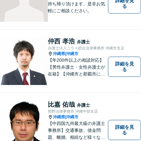
詳細を見
持ち帰り頂けます。是非お気
る
軽にご相談ください。
仲西 孝浩
弁護士
弁護士法人ニライ総合法律事務所 沖縄市支店
沖縄県
沖縄市
|
【年200件以上の相談対応】
詳細を見
【男性弁護士・女性弁護士が
る
在籍】【沖縄市と那覇市に事
務所あり】離婚問題、相続問
題、労働雇用、刑事事件、企
業法務など幅広く対応しま
す。「沖縄ならではの習慣」
比嘉 佑哉
弁護士
を熟知した弁護士が多数在
岡野法律事務所 沖縄中部支店
籍。
沖縄県
沖縄市
|
【中四国九州最大級の弁護士
詳細を見
事務所】交通事故、借金問
る
題、離婚、相続など様々な問