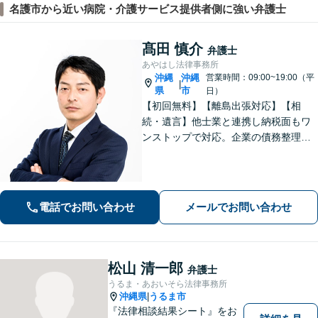
名護市から近い病院・介護サービス提供者側に強い弁護士
髙田 慎介
弁護士
あやはし法律事務所
沖縄
沖縄
営業時間：09:00~19:00（平
|
県
市
日）
【初回無料】【離島出張対応】【相
続・遺言】他士業と連携し納税面もワ
ンストップで対応。企業の債務整理も
お任せください【刑事事件】迅速対応
で無罪獲得や勾留請求却下の実績多数
【借金・債務整理】10年以上の経験あ
り。家族にバレない整理を実現
電話でお問い合わせ
メールでお問い合わせ
松山 清一郎
弁護士
うるま・あおいそら法律事務所
沖縄県
うるま市
|
『法律相談結果シート』をお