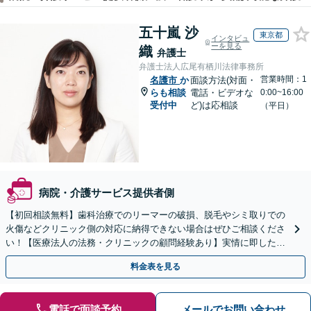
五十嵐 沙
東京都
インタビュ
ーを見る
織
弁護士
弁護士法人広尾有栖川法律事務所
営業時間：1
名護市
か
面談方法(対面・
らも相談
電話・ビデオな
0:00~16:00
受付中
ど)は応相談
（平日）
病院・介護サービス提供者側
【初回相談無料】歯科治療でのリーマーの破損、脱毛やシミ取りでの
火傷などクリニック側の対応に納得できない場合はぜひご相談くださ
い！【医療法人の法務・クリニックの顧問経験あり】実情に即したア
ドバイスで、納得のできるトラブルの解決を目指します。
料金表を見る
電話で面談予約
メールでお問い合わせ