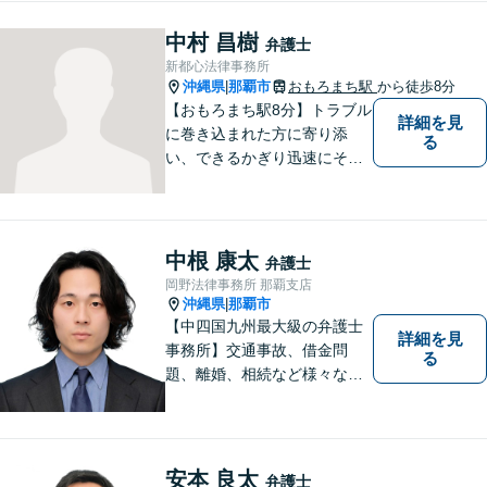
中村 昌樹
弁護士
新都心法律事務所
沖縄県
那覇市
おもろまち駅
から徒歩8分
|
【おもろまち駅8分】トラブル
詳細を見
に巻き込まれた方に寄り添
る
い、できるかぎり迅速にそし
て最善の解決を図るべく、常
に全力で取り組んでおりま
す。企業法務、土地問題、離
婚、借金、相続、交通事故
中根 康太
弁護士
等、生活上のトラブルがござ
岡野法律事務所 那覇支店
いましたら、お気軽にご相談
沖縄県
那覇市
|
下さい。
【中四国九州最大級の弁護士
詳細を見
事務所】交通事故、借金問
る
題、離婚、相続など様々な問
題について、「何度でも無
料」の相談を行っています！
まずはお気軽にご相談くださ
い！
安本 良太
弁護士