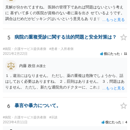
見解が分かれてますね。 医師の管理下であれば問題はないという考え
に 基ずいて多くの医院が資格のない者に薬を出さ せているようです。
調合はだめだがピッキングはいいという意見もあ りますね。 また患者
の負担軽減のために、薬剤師なく院内 処方を積極的に進めてる医者も
いますね。 院外とではかなり金額が低くなるようです。 したがって、
違法とは断じきれないですね。 あなたが罪になることは、まったくあ
5
病院の重複受診に関する法的問題と安全対策は？
りません。 やめるなら、２週間ルールにのっとってやめたほう がいい
でしょう。
#病院・介護サービス提供者側
#患者・入所者側
2021年2月22日
役にたった
11
内藤 政信
弁護士
１，違法にはなりません。 ただし、薬の重複は危険でしょうから、話
はしておく必要はありますね。 ２，罰則はありません。 ３，問題はあ
りません。 ただし、新たな通院先のドクターに、これまでの経緯を話
しておくこと になります。
6
暴言や暴力について。
#病院・介護サービス提供者側
#示談
2023年4月11日
役にたった
4