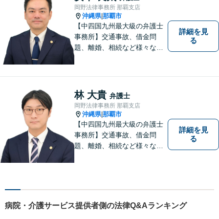
岡野法律事務所 那覇支店
沖縄県
那覇市
|
【中四国九州最大級の弁護士
詳細を見
事務所】交通事故、借金問
る
題、離婚、相続など様々な問
題について、「何度でも無
料」の相談を行っています！
まずはお気軽にご相談くださ
い！
林 大貴
弁護士
岡野法律事務所 那覇支店
沖縄県
那覇市
|
【中四国九州最大級の弁護士
詳細を見
事務所】交通事故、借金問
る
題、離婚、相続など様々な問
題について、「何度でも無
料」の相談を行っています！
まずはお気軽にご相談くださ
い！
病院・介護サービス提供者側の法律Q&Aランキング