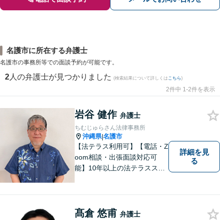
名護市に所在する弁護士
名護市の事務所等での面談予約が可能です。
2
人の弁護士が見つかりました
(検索結果について詳しくは
こちら
)
2件中 1-2件を表示
岩谷 健作
弁護士
ちむじゅらさん法律事務所
沖縄県
名護市
|
【法テラス利用可】【電話・Z
詳細を見
oom相談・出張面談対応可
る
能】10年以上の法テラススタ
ッフ弁護士の経験を活かし、
地域に密着した法的サービス
をご提供します！どんなご相
談にも親身に寄り添い、あな
髙倉 悠甫
弁護士