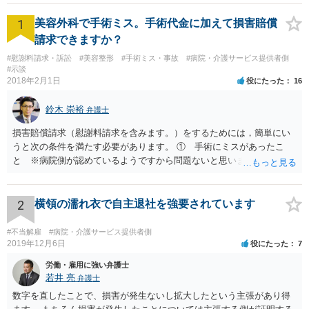
1
美容外科で手術ミス。手術代金に加えて損害賠償
請求できますか？
#慰謝料請求・訴訟
#美容整形
#手術ミス・事故
#病院・介護サービス提供者側
#示談
2018年2月1日
役にたった
16
鈴木 崇裕
弁護士
損害賠償請求（慰謝料請求を含みます。）をするためには，簡単にい
うと次の条件を満たす必要があります。 ① 手術にミスがあったこ
と ※病院側が認めているようですから問題ないと思います。 ② 手
術のミスの「せいで」仕事を休まなければならなくなったこと ③ 手
術のミスの「せいで」マスクが外せなくなったこと ④ 仕事を休まな
ければならなくなった「せいで」休業損害が発生したこと ⑤ マスク
2
横領の濡れ衣で自主退社を強要されています
を外せなくなった「せいで」経済的に評価できる精神的な損害が発生
したこと 「せいで」と強調した点が，内藤先生のご指摘なさる「相当
#不当解雇
#病院・介護サービス提供者側
因果関係」です。 手術のミスと関係のないことまでは責任追及ができ
2019年12月6日
役にたった
7
ないということです。 手術のミスの結果，手術前と比べて見た目が著
労働・雇用に強い弁護士
しく悪くなってしまったとか， 手術のミスの結果，入院期間が延びて
若井 亮
弁護士
しまったとかいう事情があれば， 追加請求が可能な余地があります。
数字を直したことで、損害が発生ないし拡大したという主張があり得
ただし，手術代の返金に応じた際に「これ以上金銭の請求はしませ