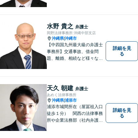
題について、「何度でも無
料」の相談を行っています！
まずはお気軽にご相談くださ
い！
水野 貴之
弁護士
岡野法律事務所 沖縄中部支店
沖縄県
沖縄市
|
【中四国九州最大級の弁護士
詳細を見
事務所】交通事故、借金問
る
題、離婚、相続など様々な問
題について、「何度でも無
料」の相談を行っています！
まずはお気軽にご相談くださ
い！
天久 朝建
弁護士
あめく法律事務所
沖縄県
浦添市
|
浦添市城間所在（屋冨祖入口
詳細を見
徒歩１分） 関西の法律事務
る
所や企業法務部（社内弁護士
として）で経験を積んだ弁護
士が対応いたします