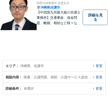
たの未来を全力でサポートい
岡野法律事務所 名護支店
たします【沖縄北部エリア・
沖縄県
名護市
|
名護市】
【中四国九州最大級の弁護士
詳細を見
事務所】交通事故、借金問
る
題、離婚、相続など様々な問
題について、「何度でも無
料」の相談を行っています！
まずはお気軽にご相談くださ
い！
エリア
沖縄県、名護市
変更
相談内容
医療・介護問題、病院・介護サービス提供者側
変更
詳細条件
未選択
変更