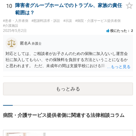
10
障害者グループホームでのトラブル、家族の責任
範囲は？
#患者・入所者側
#慰謝料請求・訴訟
#示談
#病院・介護サービス提供者側
#介護施設
2025年5月2日
役にたった
2
匿名A
弁護士
対応としては、ご相談者がお子さんのための保険に加入ないし運営会
社に加入してもらい、その保険料を負担する方法ということになるか
と思われます。 ただ、未成年の間は支援学校における障がい児向けの
損害賠償保険があるのですが、成人になってからはそれがあるかどう
かは少し調べてみてはいかがでしょうか。 グループホームは基本的に
要支援者自身が自立して生活する（その責任も負担する）ことを前提
もっとみる
とした支援システムなので、今回のように障がい者による損害や費用
が発生するたびに運営会社が負担するということはシステム的にも経
営的にも不可能に近いと思います。 なかなか重度になってくると受入
れてくれるグループホームも少ないのでおっしゃるように揉めない方
がよく、むしろ職員を増やして対応するとのことで悪くない対応のグ
病院・介護サービス提供者側に関連する法律相談コラム
ループホームの方だとも思います。 なので、方法としては冒頭のよう
に保険しかないかなと思いますが、成人の障がい者向けの損害保険が
あるかどうかですね。 あと、家での生活では出なかった他害行動（暴