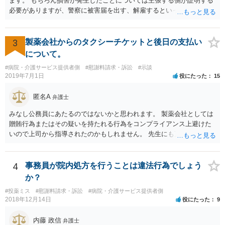
ます。 もちろん損害が発生したことについては主張する側が証明する
ん」という趣旨の合意をしてしまっていると， 上記の請求は，基本的
必要がありますが、警察に被害届を出す、解雇するといった揺さぶり
には困難となります。
をかけてくる場合があります。 上記のような揺さぶりをかけられるこ
とで、損害の証明なくとも解決金という形で支払に応じてしまうケー
スがあるのでご注意ください。
3
製薬会社からのタクシーチケットと後日の支払い
について。
#病院・介護サービス提供者側
#慰謝料請求・訴訟
#示談
2019年7月1日
役にたった
15
匿名A
弁護士
みなし公務員にあたるのではないかと思われます。 製薬会社としては
贈賄行為またはその疑いを持たれる行為をコンプライアンス上避けた
いので上司から指導されたのかもしれません。 先生にも万一迷惑をか
けることになってはいけないと。
4
事務員が院内処方を行うことは違法行為でしょう
か？
#投薬ミス
#慰謝料請求・訴訟
#病院・介護サービス提供者側
2018年12月14日
役にたった
9
内藤 政信
弁護士