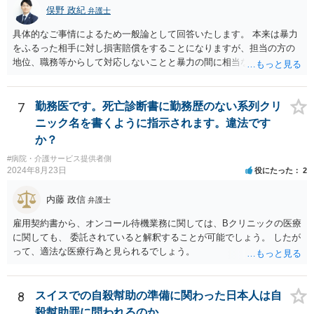
俣野 政紀
弁護士
具体的なご事情によるため一般論として回答いたします。 本来は暴力
をふるった相手に対し損害賠償をすることになりますが、担当の方の
地位、職務等からして対応しないことと暴力の間に相当な関連性（因
果関係）があれば担当の方に対し損害賠償を請求できます。
7
勤務医です。死亡診断書に勤務歴のない系列クリ
ニック名を書くように指示されます。違法です
か？
#病院・介護サービス提供者側
2024年8月23日
役にたった
2
内藤 政信
弁護士
雇用契約書から、オンコール待機業務に関しては、Bクリニックの医療
に関しても、 委託されていると解釈することが可能でしょう。 したが
って、適法な医療行為と見られるでしょう。
8
スイスでの自殺幇助の準備に関わった日本人は自
殺幇助罪に問われるのか