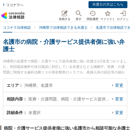
弁護士の方はこちら
ココナラへ
投稿する
探す
閲覧履歴
マイリスト
ログイン
ココナラ法律相談
沖縄県で法律相談できる弁護士
名護市で法律相談で
名護市の病院・介護サービス提供者側に強い弁
護士
沖縄県の名護市で病院・介護サービス提供者側に強い弁護士が2名見つかりまし
た。初回面談無料や休日面談に対応している弁護士なども掲載中。医療・介護
問題に関係する歯科治療ミスや美容整形のトラブル、産婦人科の訴訟等の細か
な分野での絞り込み検索もでき便利です。特にちむじゅらさん法律事務所の岩
谷 健作弁護士や岡野法律事務所 名護支店の髙倉 悠甫弁護士のプロフィール情
エリア
沖縄県、名護市
変更
報や弁護士費用、強みなどが注目されています。『名護市で土日や夜間に発生
した病院・介護サービス提供者側のトラブルを今すぐに弁護士に相談したい』
相談内容
医療・介護問題、病院・介護サービス提供者側
変更
『病院・介護サービス提供者側のトラブル解決の実績豊富な近くの弁護士を検
索したい』『初回相談無料で病院・介護サービス提供者側を法律相談できる名
護市内の弁護士に相談予約したい』などでお困りの相談者さんにおすすめで
詳細条件
未選択
変更
す。
病院・介護サービス提供者側に強い名護市から相談可能な弁護士