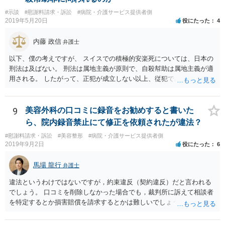
#示談
#慰謝料請求・訴訟
#病院・介護サービス提供者側
2019年5月20日
役にたった
4
内藤 政信
弁護士
以下、僕の考えですが、 スイスでの積極的安楽死については、日本の
刑法は及ばない。 刑法は属地主義が原則で、自殺幇助は属地主義が適
用される。 したがって、正犯が成立しない以上、従犯である幇助は成
立しな い。 スイスの法律はしりませんが、 おそらく幇助者が問われ
ることはないでしょう。 ほかに日本で成立するような犯罪はないでし
ょう。 遺灰についてはわかりません。おそらく薬物の検査はあるかも
9
美容外科の口コミに録音をお勧めすると書いた
し れませんが、禁製品にはあたらないでしょう。
ら、院内録音禁止にて修正を依頼されたが違法？
#慰謝料請求・訴訟
#美容整形
#病院・介護サービス提供者側
2019年9月2日
役にたった
6
馬場 龍行
弁護士
違法というわけではないですが，約束違反（契約違反）だと言われる
でしょう。 口コミを削除しなかった場合でも，裁判所に訴えて相談者
を特定するとか損害賠償を請求するとかは難しいでしょう。