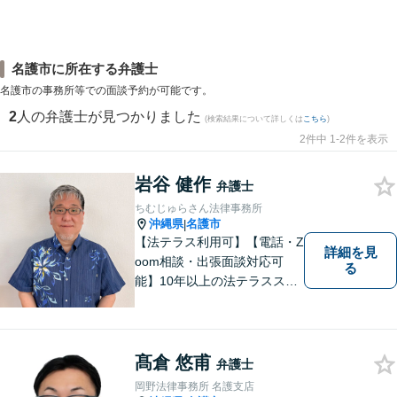
名護市に所在する弁護士
名護市の事務所等での面談予約が可能です。
2
人の弁護士が見つかりました
(検索結果について詳しくは
こちら
)
2件中 1-2件を表示
岩谷 健作
弁護士
ちむじゅらさん法律事務所
沖縄県
名護市
|
【法テラス利用可】【電話・Z
詳細を見
oom相談・出張面談対応可
る
能】10年以上の法テラススタ
ッフ弁護士の経験を活かし、
地域に密着した法的サービス
をご提供します！どんなご相
談にも親身に寄り添い、あな
髙倉 悠甫
弁護士
たの未来を全力でサポートい
岡野法律事務所 名護支店