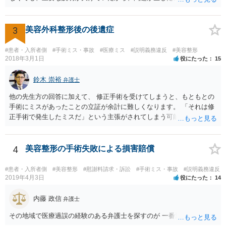
形にある程度通じてる弁護士を探せるかどうか。
3
美容外科整形後の後遺症
#患者・入所者側
#手術ミス・事故
#医療ミス
#説明義務違反
#美容整形
2018年3月1日
役にたった
15
鈴木 崇裕
弁護士
他の先生方の回答に加えて、 修正手術を受けてしまうと、もともとの
手術にミスがあったことの立証が余計に難しくなります。 「それは修
正手術で発生したミスだ」という主張がされてしまう可能性があるか
らです。 心身の苦痛はあるでしょうけれども、損害賠償請求などをご
検討なさっているのであれば、修正手術を受けるまえに弁護士に相談
して対応を決めることを強くお勧めいたします。
4
美容整形の手術失敗による損害賠償
#患者・入所者側
#美容整形
#慰謝料請求・訴訟
#手術ミス・事故
#説明義務違反
2019年4月3日
役にたった
14
内藤 政信
弁護士
その地域で医療過誤の経験のある弁護士を探すのが 一番近道だね。