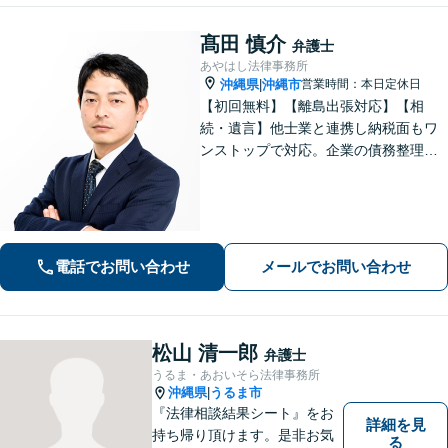
髙田 慎介
弁護士
あやはし法律事務所
沖縄県
沖縄市
営業時間：本日定休日
|
【初回無料】【離島出張対応】【相
続・遺言】他士業と連携し納税面もワ
ンストップで対応。企業の債務整理も
お任せください【刑事事件】迅速対応
で無罪獲得や勾留請求却下の実績多数
【借金・債務整理】10年以上の経験あ
り。家族にバレない整理を実現
電話でお問い合わせ
メールでお問い合わせ
松山 清一郎
弁護士
うるま・あおいそら法律事務所
沖縄県
うるま市
|
『法律相談結果シート』をお
詳細を見
持ち帰り頂けます。是非お気
る