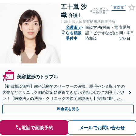
五十嵐 沙
東京都
インタビュ
ーを見る
織
弁護士
弁護士法人広尾有栖川法律事務所
営業時
名護市
か
面談方法(対面・電
らも相談
話・ビデオなど)は
間：本日
受付中
応相談
定休日
美容整形のトラブル
【初回相談無料】歯科治療でのリーマーの破損、脱毛やシミ取りでの
火傷などクリニック側の対応に納得できない場合はぜひご相談くださ
い！【医療法人の法務・クリニックの顧問経験あり】実情に即したア
ドバイスで、納得のできるトラブルの解決を目指します。
料金表を見る
電話で面談予約
メールでお問い合わせ