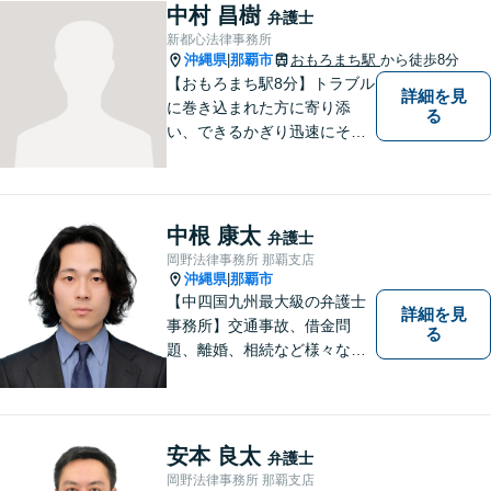
中村 昌樹
弁護士
新都心法律事務所
沖縄県
那覇市
おもろまち駅
から徒歩8分
|
【おもろまち駅8分】トラブル
詳細を見
に巻き込まれた方に寄り添
る
い、できるかぎり迅速にそし
て最善の解決を図るべく、常
に全力で取り組んでおりま
す。企業法務、土地問題、離
婚、借金、相続、交通事故
中根 康太
弁護士
等、生活上のトラブルがござ
岡野法律事務所 那覇支店
いましたら、お気軽にご相談
沖縄県
那覇市
|
下さい。
【中四国九州最大級の弁護士
詳細を見
事務所】交通事故、借金問
る
題、離婚、相続など様々な問
題について、「何度でも無
料」の相談を行っています！
まずはお気軽にご相談くださ
い！
安本 良太
弁護士
岡野法律事務所 那覇支店