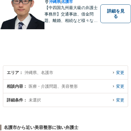
たします【沖縄北部エリア・
沖縄県
名護市
|
名護市】
【中四国九州最大級の弁護士
詳細を見
事務所】交通事故、借金問
る
題、離婚、相続など様々な問
題について、「何度でも無
料」の相談を行っています！
まずはお気軽にご相談くださ
い！
エリア
沖縄県、名護市
変更
相談内容
医療・介護問題、美容整形
変更
詳細条件
未選択
変更
名護市から近い美容整形に強い弁護士