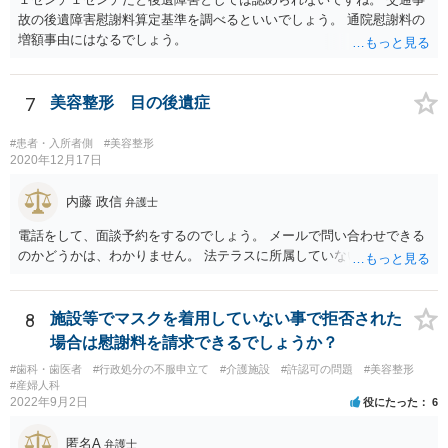
故の後遺障害慰謝料算定基準を調べるといいでしょう。 通院慰謝料の
増額事由にはなるでしょう。
7
美容整形 目の後遺症
#患者・入所者側
#美容整形
2020年12月17日
内藤 政信
弁護士
電話をして、面談予約をするのでしょう。 メールで問い合わせできる
のかどうかは、わかりません。 法テラスに所属していないので。
8
施設等でマスクを着用していない事で拒否された
場合は慰謝料を請求できるでしょうか？
#歯科・歯医者
#行政処分の不服申立て
#介護施設
#許認可の問題
#美容整形
#産婦人科
2022年9月2日
役にたった
6
匿名A
弁護士