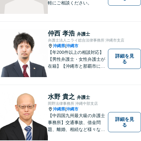
軽にご相談ください。
仲西 孝浩
弁護士
弁護士法人ニライ総合法律事務所 沖縄市支店
沖縄県
沖縄市
|
【年200件以上の相談対応】
詳細を見
【男性弁護士・女性弁護士が
る
在籍】【沖縄市と那覇市に事
務所あり】離婚問題、相続問
題、労働雇用、刑事事件、企
業法務など幅広く対応しま
す。「沖縄ならではの習慣」
水野 貴之
弁護士
を熟知した弁護士が多数在
岡野法律事務所 沖縄中部支店
籍。
沖縄県
沖縄市
|
【中四国九州最大級の弁護士
詳細を見
事務所】交通事故、借金問
る
題、離婚、相続など様々な問
題について、「何度でも無