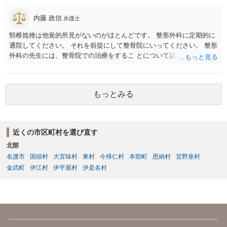
内藤 政信
弁護士
頸椎捻挫は他覚的所見がないのがほとんどです。 整形外科に定期的に
通院してください。 それを前提にして整骨院にいってください。 整形
外科の先生には、整骨院での治療をするこ とについて話し、OKをも
らってください。
もっとみる
近くの市区町村を選び直す
北部
名護市
国頭村
大宜味村
東村
今帰仁村
本部町
恩納村
宜野座村
金武町
伊江村
伊平屋村
伊是名村