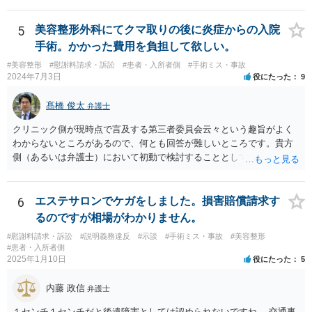
5
美容整形外科にてクマ取りの後に炎症からの入院
手術。かかった費用を負担して欲しい。
#美容整形
#慰謝料請求・訴訟
#患者・入所者側
#手術ミス・事故
2024年7月3日
役にたった
9
髙橋 俊太
弁護士
クリニック側が現時点で言及する第三者委員会云々という趣旨がよく
わからないところがあるので、何とも回答が難しいところです。貴方
側（あるいは弁護士）において初動で検討することとしては、クリニ
ックから診療記録の入手をすること、緊急入院先の診断内容の確認や
医師意見聴取などが考えられるかと思います。それらを踏まえてクリ
ニック側の過失を肯定できそうであれば、クリニックに対して具体的
6
エステサロンでケガをしました。損害賠償請求す
に損害賠償請求をしていくことになります。
るのですが相場がわかりません。
#慰謝料請求・訴訟
#説明義務違反
#示談
#手術ミス・事故
#美容整形
#患者・入所者側
2025年1月10日
役にたった
5
内藤 政信
弁護士
１センチ１センチだと後遺障害としては認められないですね。 交通事