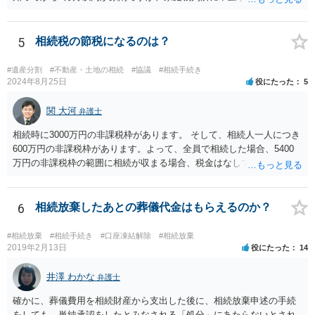
期間を伸長することができます。 その間に、財産の状況を調査して、
放棄するかどうか決めることができます。 銀行やサラ金が数年も放置
することはありませんので、数年後に借金が発見される可能性はほぼ
5
相続税の節税になるのは？
ありません。 なお、私が扱った相続放棄を検討していた案件で、期間
伸長して調査したところ、サラ金に対する過払金など相当な財産が見
#遺産分割
#不動産・土地の相続
#協議
#相続手続き
つかったため相続したという事例がありました。
2024年8月25日
役にたった
5
関 大河
弁護士
相続時に3000万円の非課税枠があります。 そして、相続人一人につき
600万円の非課税枠があります。よって、全員で相続した場合、5400
万円の非課税枠の範囲に相続が収まる場合、税金はなしです。 一人が
相続放棄すると、600万円の枠が一つ減ります。よって、4800万円の
範囲となります。 一般的には、全員で相続する方が税金はお得です。
また、全員で相続しても、話し合いの結果、親がすべて相続と決める
6
相続放棄したあとの葬儀代金はもらえるのか？
こともできます。この場合でも相続の非課税枠は、全員で相続した540
0万円分使えます。 父が亡くなり、母が全部相続すると、母から三人
#相続放棄
#相続手続き
#口座凍結解除
#相続放棄
で相続する際は、4800万円が非課税枠となります。 そうすると、母が
2019年2月13日
役にたった
14
亡くなってから相続すると、両親のどちらかが亡くなってから相続す
るより非課税の枠が減少します。 計画的に相続をするのがおすすめと
井澤 わかな
弁護士
いうことになります。これ以外にも気をつける点はあるかもしれませ
確かに、葬儀費用を相続財産から支出した後に、相続放棄申述の手続
んので、一度相談して想定するのがおすすめと思います。
をしても、単純承認をしたとみなされる「処分」にあたらないとされ