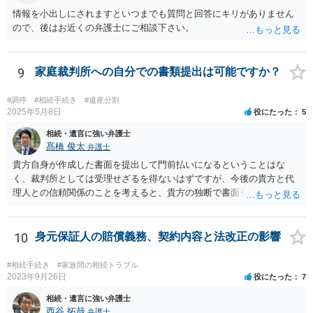
情報を小出しにされますといつまでも質問と回答にキリがありません
ので、後はお近くの弁護士にご相談下さい。
9
家庭裁判所への自分での書類提出は可能ですか？
#調停
#相続手続き
#遺産分割
2025年5月8日
役にたった
5
相続・遺言に強い弁護士
髙橋 俊太
弁護士
貴方自身が作成した書面を提出して門前払いになるということはな
く、裁判所としては受理せざるを得ないはずですが、今後の貴方と代
理人との信頼関係のことを考えると、貴方の独断で書面を提出したり
裁判所に電話したりするのはお勧めしにくいところです。 現在の弁護
士が主張書面の提出を渋っているようですが、弁護士として提出の実
益がないと考えている可能性もあると思いますので、そのあたりも含
10
身元保証人の賠償義務、契約内容と法改正の影響
めて、弁護士見解を確認等するためによく打ち合わせた方がよいと思
います。単に面倒臭いということで書面提出をしないということであ
#相続手続き
#家族間の相続トラブル
れば、当該弁護士との委任関係を修了した上で、貴方のほうで書面提
2023年9月26日
役にたった
7
出することを検討なさった方がよいでしょう。
相続・遺言に強い弁護士
西谷 拓哉
弁護士