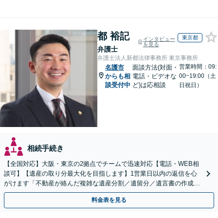
都 裕記
東京都
インタビュー
を見る
弁護士
弁護士法人新都法律事務所 東京事務所
営業時間：09:
名護市
面談方法(対面・
からも相
電話・ビデオな
00~19:00（土
談受付中
ど)は応相談
日祝日）
相続手続き
【全国対応】大阪・東京の2拠点でチームで迅速対応【電話・WEB相
談可】【遺産の取り分最大化を目指します】1営業日以内の返信を心
がけます「不動産が絡んだ複雑な遺産分割／遺留分／遺言書の作成・
執行／事業承継など、お任せください」【休日相談あり】
料金表を見る