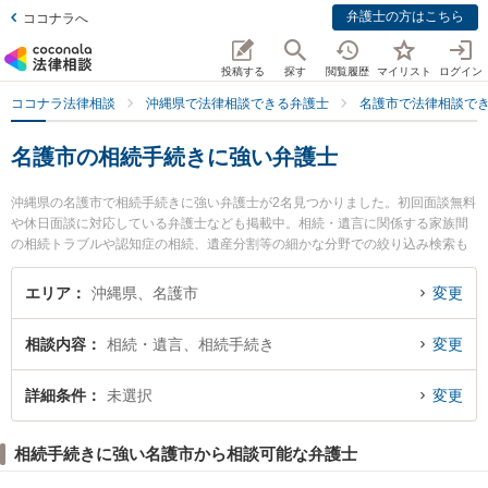
弁護士の方はこちら
ココナラへ
投稿する
探す
閲覧履歴
マイリスト
ログイン
ココナラ法律相談
沖縄県で法律相談できる弁護士
名護市で法律相談で
名護市の相続手続きに強い弁護士
沖縄県の名護市で相続手続きに強い弁護士が2名見つかりました。初回面談無料
や休日面談に対応している弁護士なども掲載中。相続・遺言に関係する家族間
の相続トラブルや認知症の相続、遺産分割等の細かな分野での絞り込み検索も
でき便利です。特にちむじゅらさん法律事務所の岩谷 健作弁護士や岡野法律事
務所 名護支店の髙倉 悠甫弁護士のプロフィール情報や弁護士費用、強みなどが
エリア
沖縄県、名護市
変更
注目されています。『名護市で土日や夜間に発生した相続手続きのトラブルを
今すぐに弁護士に相談したい』『相続手続きのトラブル解決の実績豊富な近く
相談内容
相続・遺言、相続手続き
変更
の弁護士を検索したい』『初回相談無料で相続手続きを法律相談できる名護市
内の弁護士に相談予約したい』などでお困りの相談者さんにおすすめです。
詳細条件
未選択
変更
相続手続きに強い名護市から相談可能な弁護士