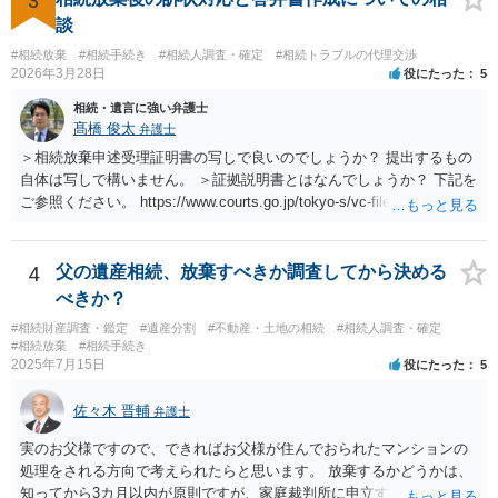
3
談
#相続放棄
#相続手続き
#相続人調査・確定
#相続トラブルの代理交渉
2026年3月28日
役にたった
5
相続・遺言に強い弁護士
髙橋 俊太
弁護士
＞相続放棄申述受理証明書の写しで良いのでしょうか？ 提出するもの
自体は写しで構いません。 ＞証拠説明書とはなんでしょうか？ 下記を
ご参照ください。 https://www.courts.go.jp/tokyo-s/vc-files/tokyo-s/file/
14-1kisairei.pdf
4
父の遺産相続、放棄すべきか調査してから決める
べきか？
#相続財産調査・鑑定
#遺産分割
#不動産・土地の相続
#相続人調査・確定
#相続放棄
#相続手続き
2025年7月15日
役にたった
5
佐々木 晋輔
弁護士
実のお父様ですので、できればお父様が住んでおられたマンションの
処理をされる方向で考えられたらと思います。 放棄するかどうかは、
知ってから3カ月以内が原則ですが、家庭裁判所に申立すれば3カ月の