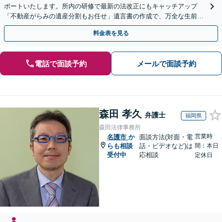
ポートいたします。所内の研修で最新の法改正にもキャッチアップ
「不動産がらみの遺産分割もお任せ」遺言書の作成で、万全な生前対
策をおこないましょう【夜間・休日面談可】
料金表を見る
電話で面談予約
メールで面談予約
森田 孝久
弁護士
福岡県
森田法律事務所
営業時
名護市
か
面談方法(対面・電
らも相談
話・ビデオなど)は
間：本日
受付中
応相談
定休日