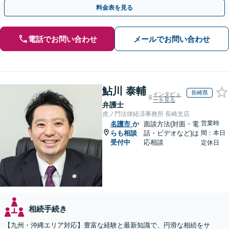
言書／使い込み／寄与分／遺留分／相続放棄【完全個室】
料金表を見る
電話でお問い合わせ
メールでお問い合わせ
鮎川 泰輔
長崎県
インタビュ
ーを見る
弁護士
虎ノ門法律経済事務所 長崎支店
営業時
名護市
か
面談方法(対面・電
らも相談
話・ビデオなど)は
間：本日
受付中
応相談
定休日
相続手続き
【九州・沖縄エリア対応】豊富な経験と最新知識で、円滑な相続をサ