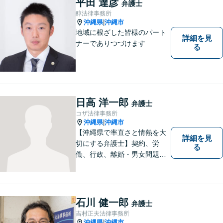
平田 達彦
弁護士
醇法律事務所
沖縄県
沖縄市
|
地域に根ざした皆様のパート
詳細を見
ナーでありつづけます
る
日高 洋一郎
弁護士
コザ法律事務所
沖縄県
沖縄市
|
【沖縄県で率直さと情熱を大
詳細を見
切にする弁護士】契約、労
る
働、行政、離婚・男女問題、
相続問題など、広範囲の業務
を取り扱っております。沖縄
の皆様のお役に立てればと思
っております。お困りごとが
石川 健一郎
弁護士
あれば、一度ご相談くださ
吉村正夫法律事務所
い。
沖縄県
沖縄市
|