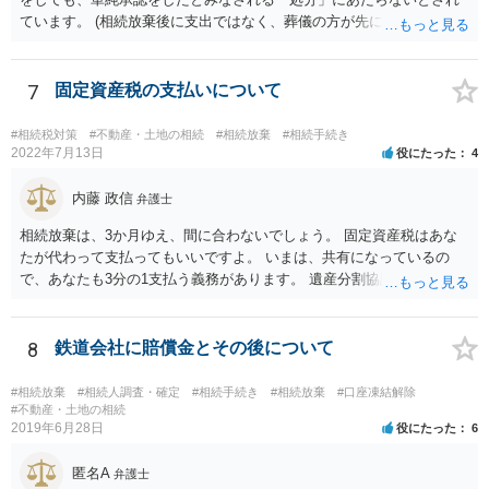
ています。 (相続放棄後に支出ではなく、葬儀の方が先に来るのが通常
だと思いますので、葬儀→葬儀費用を相続財産から支出→相続放棄申
述の手続ということだと思いますが) ただ、葬儀費用ならいくらでもよ
いということではなく、身分相応の、社会的儀式として当然認められ
7
固定資産税の支払いについて
る程度の金額に留まると考えた方がよいです。 もし、相続人の皆さん
に葬儀費用を支出する経済力がなく、質素な葬儀を行った費用であれ
#相続税対策
#不動産・土地の相続
#相続放棄
#相続手続き
ば相続財産から支出しても単純承認と認められない可能性が高いの
2022年7月13日
役にたった
4
で、相続放棄申述が受理される可能性も高いと思います。
内藤 政信
弁護士
相続放棄は、3か月ゆえ、間に合わないでしょう。 固定資産税はあな
たが代わって支払ってもいいですよ。 いまは、共有になっているの
で、あなたも3分の1支払う義務があります。 遺産分割協議をして、不
動産取得者を決めて、相続登記する必要があります。 登記名義人に支
払い義務があります。
8
鉄道会社に賠償金とその後について
#相続放棄
#相続人調査・確定
#相続手続き
#相続放棄
#口座凍結解除
#不動産・土地の相続
2019年6月28日
役にたった
6
匿名A
弁護士