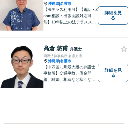
沖縄県
名護市
|
【法テラス利用可】【電話・Z
詳細を見
oom相談・出張面談対応可
る
能】10年以上の法テラススタ
ッフ弁護士の経験を活かし、
地域に密着した法的サービス
をご提供します！どんなご相
談にも親身に寄り添い、あな
髙倉 悠甫
弁護士
たの未来を全力でサポートい
岡野法律事務所 名護支店
たします【沖縄北部エリア・
沖縄県
名護市
|
名護市】
【中四国九州最大級の弁護士
詳細を見
事務所】交通事故、借金問
る
題、離婚、相続など様々な問
題について、「何度でも無
料」の相談を行っています！
まずはお気軽にご相談くださ
い！