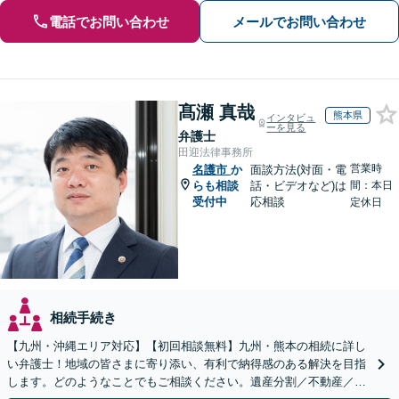
電話でお問い合わせ
メールでお問い合わせ
髙瀬 真哉
熊本県
インタビュ
ーを見る
弁護士
田迎法律事務所
営業時
名護市
か
面談方法(対面・電
らも相談
話・ビデオなど)は
間：本日
受付中
応相談
定休日
相続手続き
【九州・沖縄エリア対応】【初回相談無料】九州・熊本の相続に詳し
い弁護士！地域の皆さまに寄り添い、有利で納得感のある解決を目指
します。どのようなことでもご相談ください。遺産分割／不動産／遺