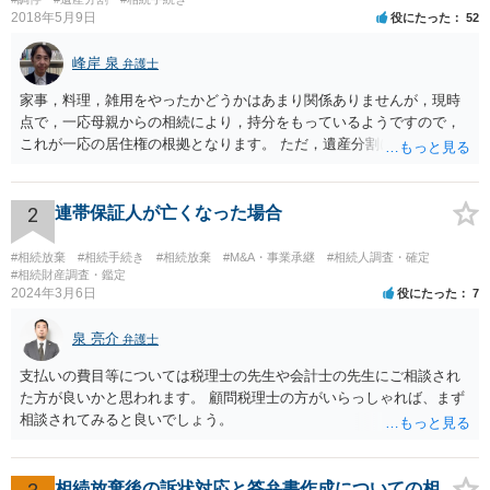
2018年5月9日
役にたった
52
峰岸 泉
弁護士
家事，料理，雑用をやったかどうかはあまり関係ありませんが，現時
点で，一応母親からの相続により，持分をもっているようですので，
これが一応の居住権の根拠となります。 ただ，遺産分割により，母の
持分を父親が取得した場合，住み続けるのは難しいかも知れません。
2
連帯保証人が亡くなった場合
#相続放棄
#相続手続き
#相続放棄
#M&A・事業承継
#相続人調査・確定
#相続財産調査・鑑定
2024年3月6日
役にたった
7
泉 亮介
弁護士
支払いの費目等については税理士の先生や会計士の先生にご相談され
た方が良いかと思われます。 顧問税理士の方がいらっしゃれば、まず
相談されてみると良いでしょう。
相続放棄後の訴状対応と答弁書作成についての相