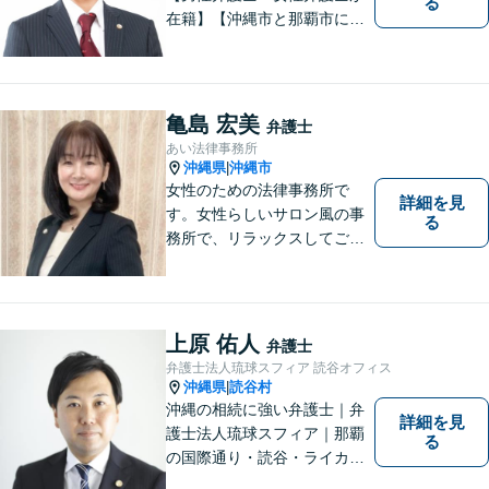
る
在籍】【沖縄市と那覇市に事
務所あり】離婚問題、相続問
題、労働雇用、刑事事件、企
業法務など幅広く対応しま
す。「沖縄ならではの習慣」
亀島 宏美
弁護士
を熟知した弁護士が多数在
あい法律事務所
籍。
沖縄県
沖縄市
|
女性のための法律事務所で
詳細を見
す。女性らしいサロン風の事
る
務所で、リラックスしてご相
談いただけます。
上原 佑人
弁護士
弁護士法人琉球スフィア 読谷オフィス
沖縄県
読谷村
|
沖縄の相続に強い弁護士｜弁
詳細を見
護士法人琉球スフィア｜那覇
る
の国際通り・読谷・ライカム
の3店舗ある沖縄最大級の法律