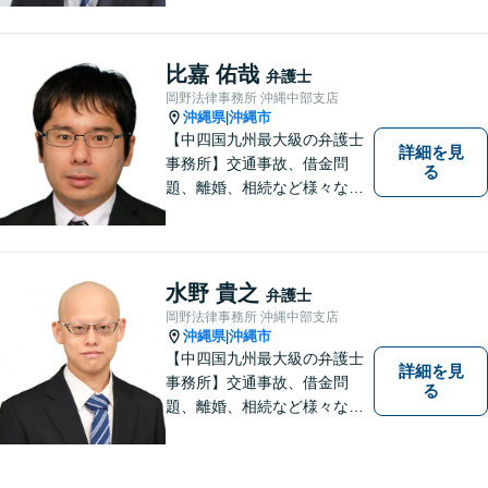
事務所｜『毎月60件以上』の
相続無料相談を実施｜お気軽
にご連絡ください！
比嘉 佑哉
弁護士
岡野法律事務所 沖縄中部支店
沖縄県
沖縄市
|
【中四国九州最大級の弁護士
詳細を見
事務所】交通事故、借金問
る
題、離婚、相続など様々な問
題について、「何度でも無
料」の相談を行っています！
まずはお気軽にご相談くださ
い！
水野 貴之
弁護士
岡野法律事務所 沖縄中部支店
沖縄県
沖縄市
|
【中四国九州最大級の弁護士
詳細を見
事務所】交通事故、借金問
る
題、離婚、相続など様々な問
題について、「何度でも無
料」の相談を行っています！
まずはお気軽にご相談くださ