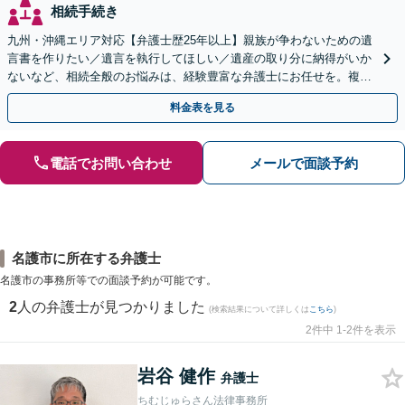
相続手続き
九州・沖縄エリア対応【弁護士歴25年以上】親族が争わないための遺
言書を作りたい／遺言を執行してほしい／遺産の取り分に納得がいか
ないなど、相続全般のお悩みは、経験豊富な弁護士にお任せを。複雑
な問題も粘り強く対応し、解決に導きます。
料金表を見る
電話でお問い合わせ
メールで面談予約
名護市に所在する弁護士
名護市の事務所等での面談予約が可能です。
2
人の弁護士が見つかりました
(検索結果について詳しくは
こちら
)
2件中 1-2件を表示
岩谷 健作
弁護士
ちむじゅらさん法律事務所