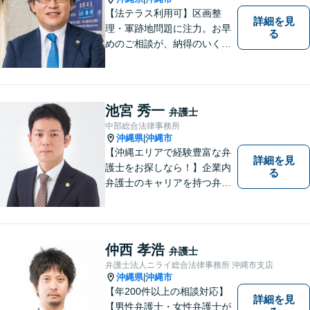
【法テラス利用可】区画整
詳細を見
理・軍跡地問題に注力。お早
る
めのご相談が、納得のいく解
決への第一歩です！離婚／相
続問題など、話がこじれてし
まう前にご連絡を。あなたの
代理人として全力でサポート
池宮 秀一
弁護士
します【分割払い可】【休日
中部総合法律事務所
夜間対応】【駐車場あり】
沖縄県
沖縄市
|
【沖縄エリアで経験豊富な弁
詳細を見
護士をお探しなら！】企業内
る
弁護士のキャリアを持つ弁護
士。離婚／労働／企業法務／
債務整理／交通事故など、多
種多様なご相談に対応してお
ります。スピード感を持っ
仲西 孝浩
弁護士
て、かつ丁寧な対応を心がけ
弁護士法人ニライ総合法律事務所 沖縄市支店
ていますので、ぜひ気兼ねな
沖縄県
沖縄市
|
くご相談ください。
【年200件以上の相談対応】
詳細を見
【男性弁護士・女性弁護士が