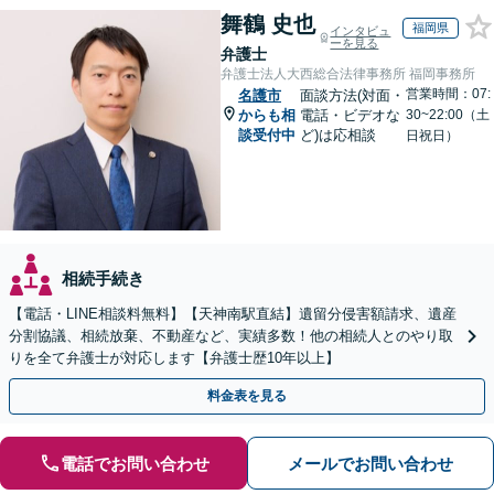
舞鶴 史也
福岡県
インタビュ
ーを見る
弁護士
弁護士法人大西総合法律事務所 福岡事務所
営業時間：07:
名護市
面談方法(対面・
からも相
電話・ビデオな
30~22:00（土
談受付中
ど)は応相談
日祝日）
相続手続き
【電話・LINE相談料無料】【天神南駅直結】遺留分侵害額請求、遺産
分割協議、相続放棄、不動産など、実績多数！他の相続人とのやり取
りを全て弁護士が対応します【弁護士歴10年以上】
料金表を見る
電話でお問い合わせ
メールでお問い合わせ