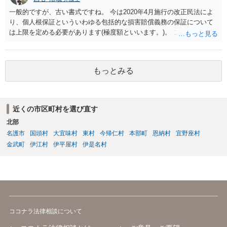
一般的ですが、古い書式ですね。 今は2020年4月施行の改正民法によ
り、個人根保証といういわゆる包括的な損害賠償義務の保証について
は上限を定める必要があります(極度額といいます。)。 この書式にサ
インしても、実際は連帯保証部分は民法465条の2②により無効とな
り、会社側は請求できない可能性が高そうです。
もっとみる
近くの市区町村を選び直す
北部
名護市
国頭村
大宜味村
東村
今帰仁村
本部町
恩納村
宜野座村
金武町
伊江村
伊平屋村
伊是名村
ココナラ法律相談について