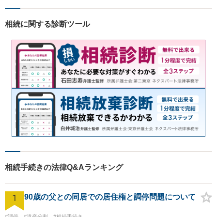
い！
相続に関する診断ツール
相続手続きの法律Q&Aランキング
1
90歳の父との同居での居住権と調停問題について
#調停
#遺産分割
#相続手続き