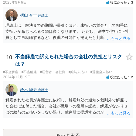
2025年9月6日
役にたった
3
不足」や「会社に重大な損害を与えた」などの客観的の事情及び証拠
が必要となります。今回のケースのように、一度の会議資料の誤り程
横山 令一
弁護士
度では、適法な解雇理由として認められることはまずありません。 ま
た、経歴詐称を理由とする解雇が有効になるのは、その詐称が「企業
理論上は、解決までの期間が長引くほど、未払いの賃金として相手に
の採用決定に重大な影響を与えるもの」と考えられています。今回の
支払いが命じられる金額は多くなります。 ただし、途中で他社に正社
ケースでは、過去２年の経歴が「業務委託」か「社員」かという点
員として再就職するなど、復職の可能性が消えたと判断されると、そ
は、過去２年間の業務内容自体を左右するものでなく、重大な詐称と
こまでで未払いの賃金の計算が打ち切られてしまうことがあります。
は判断されにくいでしょう。 そのため、いずれの理由も、適法な解雇
また、生計を立てるためにアルバイトなどで代わりの収入を得ること
理由とすることは出来ないと考えます。 もっとも、上場を控えたベン
までは否定されませんが、その場合、一定割合を上限に代わりに得た
10
不当解雇で訴えられた場合の会社の負担とリスク
チャー企業とのことですし、社内のご事情については、顧問弁護士が
収入が未払いの賃金の金額から差し引かれることがあります。 そのた
は？
詳しく知るところと推察いたしますので、詳細は顧問弁護士の先生に
め、必ずしも期間に比例するとは限らないことにご注意ください。 現
相談されるのがよろしいかと思います。
#不当解雇
#不当解雇
#経営者・会社側
#給与未払い
#退職金未払い
在の労働基準法の上では、賃金の請求権の消滅時効は３年間で、給料
2024年12月19日
役にたった
2
日ごとに時効の起算が始まります。そのため、遅くとも、最初の未払
い賃金の給料日から３年以内に訴訟を提起する必要があります。
鈴木 隆史
弁護士
解雇された社員が弁護士に依頼し、解雇無効の通知を裁判外で解雇し
た会社に送付した場合、会社が職場への復帰を認め、解雇がなかりせ
ばの給与の支払いをしない限り、裁判所に提訴するのが一般的な流れ
になると思います。 そのため、これに対応する弁護士費用等は必要に
なると思います。 また、一定期間分の給与を支払い、解雇ではなく円
満退社として和解する形での解決もありあるかもしれませんが、その
もっとみる