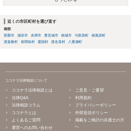
場合も和解金は必要になるかと思います。
近くの市区町村を選び直す
南部
那覇市
浦添市
糸満市
豊見城市
南城市
与那原町
南風原町
渡嘉敷村
座間味村
粟国村
渡名喜村
八重瀬町
ココナラ法律相談について
ココナラ法律相談とは
ご意見・ご要望
法律Q&A
利用規約
法律相談コラム
プライバシーポリシー
ココナラとは
外部送信ポリシー
よくあるご質問
掲載をご検討の弁護士の方
へ
運営へのお問い合わせ