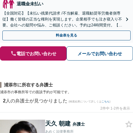
退職金未払い
【全国対応】【未払い残業代請求 /不当解雇、退職勧奨等労働者側専
従】働く皆様の正当な権利を実現します。企業相手でも泣き寝入り不
要。会社への疑問や悩み、ご相談ください。予約は24時間受付。【初
回面談無料】【夜間・休日対応可】
料金表を見る
電話でお問い合わせ
メールでお問い合わせ
浦添市に所在する弁護士
浦添市の事務所等での面談予約が可能です。
2
人の弁護士が見つかりました
(検索結果について詳しくは
こちら
)
2件中 1-2件を表示
天久 朝建
弁護士
あめく法律事務所