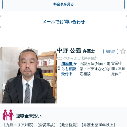
い。損害賠償請求したい」など労働問題はお任せを。
料金表を見る
メールでお問い合わせ
中野 公義
弁護士
福岡県
なかのきみよし法律事務所
営業時
浦添市
か
面談方法(対面・電
らも相談
話・ビデオなど)は
間：本日
受付中
応相談
定休日
退職金未払い
【九州エリア対応】【労災事故】【元公務員】【弁護士歴10年以上】