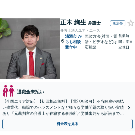
正木 絢生
弁護士
東京都
弁護士法人ユア・エース
営業時
浦添市
か
面談方法(対面・電
らも相談
話・ビデオなど)は
間：本日
受付中
応相談
定休日
退職金未払い
【全国エリア対応】【初回相談無料】【電話相談可】不当解雇や未払
い残業代、職場でのハラスメントなど様々な労働問題の取り扱い実績
あり「元裁判官の弁護士が在籍する事務所／労働審判から訴訟まで、
裁判官経験を活かした最適な戦略を立案」
料金表を見る