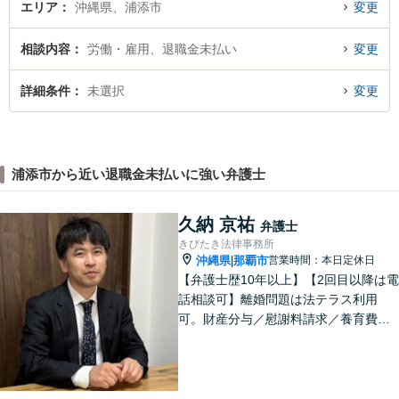
エリア
沖縄県、浦添市
変更
相談内容
労働・雇用、退職金未払い
変更
詳細条件
未選択
変更
浦添市から近い退職金未払いに強い弁護士
久納 京祐
弁護士
きびたき法律事務所
沖縄県
那覇市
営業時間：本日定休日
|
【弁護士歴10年以上】【2回目以降は電
話相談可】離婚問題は法テラス利用
可。財産分与／慰謝料請求／養育費な
どを中心に対応。相続トラブルは、遺
産分割協議／遺留分、トートーメーの
問題などもご相談可能！交通事故対応
多数【バス停「天久」2分】