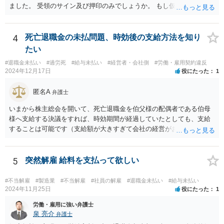
ました。 受領のサイン及び押印のみでしょうか。 もし仮に自らの意思
で退職するような文言が書かれた書面にサイン又は押印等した場合に
は相当苦しいスタートになり、最悪解雇を争えなくなります。 もしそ
うでなければ争う余地はあるでしょう。ただ解雇予告手当を受け取っ
4
死亡退職金の未払問題、時効後の支給方法を知り
てしまっている事実もあり、その点不利であることは確かです。 その
たい
一方で、一般論ですが、解雇は会社にとってハードルが高く、また懲
#退職金未払い
#過労死
#給与未払い
#経営者・会社側
#労働・雇用契約違反
戒処分としての解雇はさらにハードルが高まります。 例えば、今回の
2024年12月17日
役にたった
1
懲戒解雇の言渡しの前に人事部あるいは幹部との面談等ありましたで
しょうか。それとも何もなしにいきなりの解雇通告でしたか。後者の
匿名A
弁護士
場合、争える余地が増えるといえるでしょう。 ただ、復職は色々な意
味で難しいと思われますので、復職を主張しつつ、最終的に解決金と
いまから株主総会を開いて、死亡退職金を伯父様の配偶者である伯母
して退職金以上の金額を受け取ることで退職するというのが現実的に
様へ支給する決議をすれば、時効期間が経過していたとしても、支給
目指すべき方向性になるかと思います。
することは可能です（支給額が大きすぎて会社の経営がおかしくなっ
てしまうと問題ですが）。 なお、経費としては認められないと思いま
すし（支払う必要のないお金を支払うわけですから）、受け取った伯
母様には一時所得として課税される可能性もありますから、事前に税
5
突然解雇 給料を支払って欲しい
理士さんへ相談したほうがよいでしょう。
#不当解雇
#製造業
#不当解雇
#社員の解雇
#退職金未払い
#給与未払い
2024年11月25日
役にたった
1
労働・雇用に強い弁護士
泉 亮介
弁護士