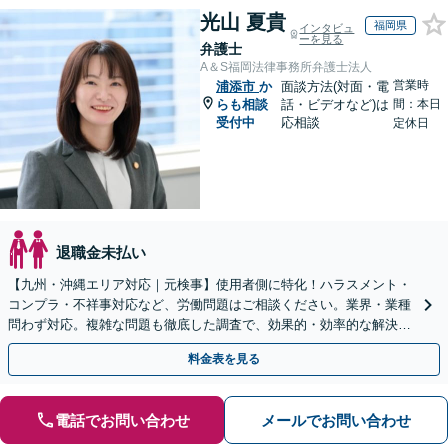
光山 夏貴
福岡県
インタビュ
ーを見る
弁護士
A＆S福岡法律事務所弁護士法人
営業時
浦添市
か
面談方法(対面・電
らも相談
話・ビデオなど)は
間：本日
受付中
応相談
定休日
退職金未払い
【九州・沖縄エリア対応｜元検事】使用者側に特化！ハラスメント・
コンプラ・不祥事対応など、労働問題はご相談ください。業界・業種
問わず対応。複雑な問題も徹底した調査で、効果的・効率的な解決を
目指します。セカンドオピニオン可【休日・夜間相談可】
料金表を見る
電話でお問い合わせ
メールでお問い合わせ