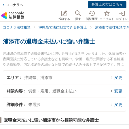
弁護士の方はこちら
ココナラへ
投稿する
探す
閲覧履歴
マイリスト
ログイン
ココナラ法律相談
沖縄県で法律相談できる弁護士
浦添市で法律相談で
浦添市の退職金未払いに強い弁護士
沖縄県の浦添市で退職金未払いに強い弁護士が2名見つかりました。休日面談や
夜間面談に対応している弁護士なども掲載中。労働・雇用に関係する不当解雇
や退職勧奨、内定取消等の細かな分野での絞り込み検索もでき便利です。特に
あめく法律事務所の天久 朝建弁護士やみやぎ法律事務所の宮城 健吾弁護士のプ
ロフィール情報や弁護士費用、強みなどが注目されています。『浦添市で土日
エリア
沖縄県、浦添市
変更
や夜間に発生した退職金未払いのトラブルを今すぐに弁護士に相談したい』
『退職金未払いのトラブル解決の実績豊富な近くの弁護士を検索したい』『初
相談内容
労働・雇用、退職金未払い
変更
回相談無料で退職金未払いを法律相談できる浦添市内の弁護士に相談予約した
い』などでお困りの相談者さんにおすすめです。
詳細条件
未選択
変更
退職金未払いに強い浦添市から相談可能な弁護士