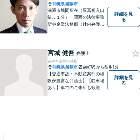
沖縄県
浦添市
|
浦添市城間所在（屋冨祖入口
詳細を見
徒歩１分） 関西の法律事務
る
所や企業法務部（社内弁護士
として）で経験を積んだ弁護
士が対応いたします
宮城 健吾
弁護士
みやぎ法律事務所
沖縄県
浦添市
麹町駅
から徒歩1分
|
【交通事故・不動産案件の経
詳細を見
験が豊富な弁護士】【駐車場
る
あり】車でのご来所も歓迎し
ております！依頼者様のご希
望に寄り添って、将来のため
にどうしたらいいのかを考え
た提案をしていきたいと思っ
ています。【完全個室で相談
可】