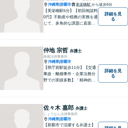
沖縄県
那覇市
美栄橋駅
から徒歩6分
|
【美栄橋駅6分】【初回相談料
詳細を見
0円】不動産や税務の実務を通
る
じて、多角的な課題に直面す
る依頼者を支えるには、法律
面からの支援が不可欠である
と痛感し、弁護士を志しまし
た。 複雑な問題を一つの窓口
仲地 宗哲
弁護士
で解決できる存在を目指し、
南風法律事務所
日々研鑽を重ねています。
沖縄県
那覇市
|
【県庁前駅徒歩11分】【交通
詳細を見
事故・離婚事件・企業法務分
る
野での実績多数】「精神的な
負担の軽減」や「解決プロセ
ス」を重視し、弁護を進めて
まいります。見積もりは無料
ですので、お気軽にご相談く
佐々木 嘉郎
弁護士
ださい。個々に応じた解決策
じょうなん法律事務所
をご提案します。
沖縄県
那覇市
|
【那覇市で活躍する弁護士】