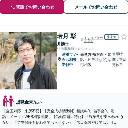
電話でお問い合わせ
メールでお問い合わせ
若月 彰
東京都
インタビュー
を見る
弁護士
法律事務所クレシェンド
営業時
浦添市
か
面談方法(対面・電
らも相談
話・ビデオなど)は
間：本日
受付中
応相談
定休日
退職金未払い
【全国対応・来所不要】【完全成功報酬制】相談料0、着手金0。電
話・メール・WEB相談可能。【労働問題に特化】「残業代が支払われ
ない」「労災保険を使わせてもらえない」「労災保険だけでは足りな