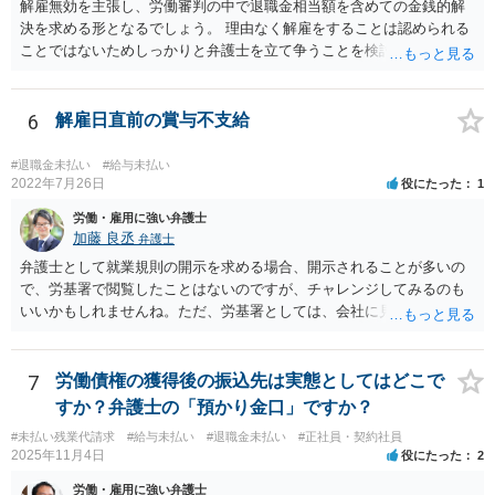
解雇無効を主張し、労働審判の中で退職金相当額を含めての金銭的解
決を求める形となるでしょう。 理由なく解雇をすることは認められる
ことではないためしっかりと弁護士を立て争うことを検討されて良い
かと思われます。
6
解雇日直前の賞与不支給
#退職金未払い
#給与未払い
2022年7月26日
役にたった
1
労働・雇用に強い弁護士
加藤 良丞
弁護士
弁護士として就業規則の開示を求める場合、開示されることが多いの
で、労基署で閲覧したことはないのですが、チャレンジしてみるのも
いいかもしれませんね。ただ、労基署としては、会社に見せてもらっ
てくださいと言うと思いますので、就業規則の開示拒否がなされてい
ることを端的に理解してもらう必要があると思います。よって、就業
規則の開示に関するやりとりはメール等の形に残る方法で行うのが良
7
労働債権の獲得後の振込先は実態としてはどこで
いと思います。
すか？弁護士の「預かり金口」ですか？
#未払い残業代請求
#給与未払い
#退職金未払い
#正社員・契約社員
2025年11月4日
役にたった
2
労働・雇用に強い弁護士