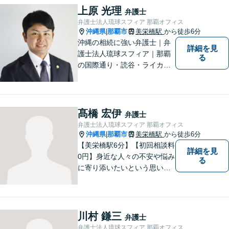
に対応し、あなたの立場に立
上原 光理
弁護士
ったベストな紛争解決を導く
弁護士法人琉球スフィア 那覇オフィス
ことを常に大切にしていま
沖縄県
那覇市
美栄橋駅
から徒歩6分
|
す。
沖縄の相続に強い弁護士｜弁
詳細を見
護士法人琉球スフィア｜那覇
る
の国際通り・読谷・ライカム
の3店舗ある沖縄最大級の法律
事務所｜私自身、月に10件程
度の新規相談を受けておりま
す。お気軽にご連絡くださ
髙橋 宏伊
弁護士
い！
弁護士法人琉球スフィア 那覇オフィス
沖縄県
那覇市
美栄橋駅
から徒歩6分
|
【美栄橋駅6分】【初回相談料
詳細を見
0円】身近な人々の不安や悩み
る
に寄り添いたいという思いか
ら、弁護士を志しました。 人
生を左右する法律問題に真摯
に向き合い、最善の解決を目
指すことが私の信念です。
川村 鎌三
弁護士
【休日面談可】
弁護士法人琉球スフィア 那覇オフィス