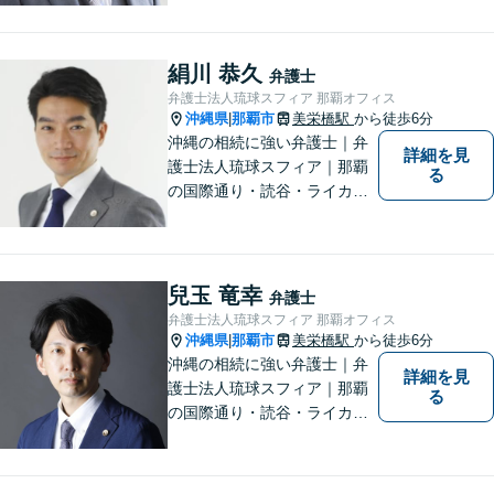
う、全力を尽くしてまいりま
す。 「ご相談＝ご依頼」では
ございませんので、安心して
絹川 恭久
弁護士
経験豊富な弁護士にご相談く
弁護士法人琉球スフィア 那覇オフィス
ださい。
沖縄県
那覇市
美栄橋駅
から徒歩6分
|
沖縄の相続に強い弁護士｜弁
詳細を見
護士法人琉球スフィア｜那覇
る
の国際通り・読谷・ライカム
の3店舗ある沖縄最大級の法律
事務所｜国際相続案件の実績
多数｜国内外問わず相続案件
を手掛けていきたいと思って
兒玉 竜幸
弁護士
おります。どうぞよろしくお
弁護士法人琉球スフィア 那覇オフィス
願いします。
沖縄県
那覇市
美栄橋駅
から徒歩6分
|
沖縄の相続に強い弁護士｜弁
詳細を見
護士法人琉球スフィア｜那覇
る
の国際通り・読谷・ライカム
の3店舗ある沖縄最大級の法律
事務所｜不安に悩まされる
日々から解放されるよう迅速