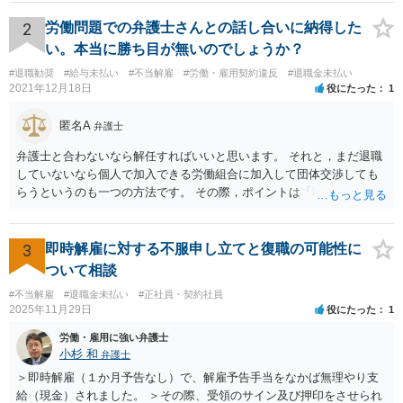
産管財人等に倒産の事実等を証明してもらう必要あり。 •事実上の倒産
（中小企業について、事業活動が停止し、再開する見込みがなく、賃
2
労働問題での弁護士さんとの話し合いに納得した
金支払能力がない場合） → 労働基準監督署長の認定が必要。 (2) 労働
い。本当に勝ち目が無いのでしょうか？
者が、倒産について裁判所への申立て等（法律上の倒産の場合）又は
#退職勧奨
#給与未払い
#不当解雇
#労働・雇用契約違反
#退職金未払い
労働基準監督署への認定申請（事実上の倒産の場合）が行われた日の
2021年12月18日
役にたった
1
６か月前の日から２年の間に退職した者であること 事実上の倒産の場
合、そもそも、労働基準監督署長の認定を要するため、申請•認定に相
匿名A
弁護士
応の時間を要します。また、事業活動の停止•再開見込み等につき会社
側の抵抗が予想され、認定に至らない事態も想定されます。 また、労
弁護士と合わないなら解任すればいいと思います。 それと，まだ退職
働基準監督署へ申告なされているとのことですが、労働基準監督署が
していないなら個人で加入できる労働組合に加入して団体交渉しても
行うのは、原則として、会社への指導や是正勧告のため、未払い賃金
らうというのも一つの方法です。 その際，ポイントは「職場復帰の労
の支払いを会社に強制する措置までは行うことができないという実情
働条件」について交渉するということです。退職を前提にしてはいけ
があります。 そのため、退職の意思を既に会社に表明しているのであ
ません。 「北海道 個人加盟 労働組合」と検索すると相談窓口が出
れば、未払賃金の支払を求める労働審判や労働訴訟などの方法に切り
てきますので一度相談してみてはどうでしょうか。
3
即時解雇に対する不服申し立てと復職の可能性に
替えることを検討された方が適切なように思います（とろうとされて
ついて相談
いる主題と会社の実態とがマッチしていないように思われます）。 一
度、雇用契約書や就業規則などを持参の上、弁護士に直接相談されて
#不当解雇
#退職金未払い
#正社員・契約社員
2025年11月29日
役にたった
1
みてはいかがでしょうか。
労働・雇用に強い弁護士
小杉 和
弁護士
＞即時解雇（１か月予告なし）で、解雇予告手当をなかば無理やり支
給（現金）されました。 ＞その際、受領のサイン及び押印をさせられ