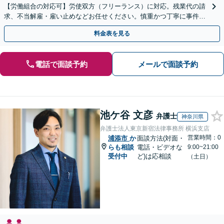
【労働組合の対応可】労使双方（フリーランス）に対応。残業代の請
求、不当解雇・雇い止めなどお任せください。慎重かつ丁寧に事件解
決へと進めます。
料金表を見る
電話で面談予約
メールで面談予約
池ケ谷 文彦
弁護士
神奈川県
弁護士法人東京新宿法律事務所 横浜支店
営業時間：0
浦添市
か
面談方法(対面・
らも相談
電話・ビデオな
9:00~21:00
受付中
ど)は応相談
（土日）