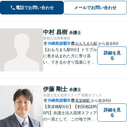
電話でお問い合わせ
メールでお問い合わせ
中村 昌樹
弁護士
新都心法律事務所
沖縄県
那覇市
おもろまち駅
から徒歩8分
|
【おもろまち駅8分】トラブル
詳細を見
に巻き込まれた方に寄り添
る
い、できるかぎり迅速にそし
て最善の解決を図るべく、常
に全力で取り組んでおりま
す。企業法務、土地問題、離
婚、借金、相続、交通事故
伊藤 剛士
弁護士
等、生活上のトラブルがござ
弁護士法人琉球スフィア 那覇オフィス
いましたら、お気軽にご相談
沖縄県
那覇市
美栄橋駅
から徒歩6分
|
下さい。
【美栄橋駅6分】【初回相談料
詳細を見
0円】弁護士法人琉球スフィア
る
の一員として、この地で沖縄
の皆さまのお役に立てるよ