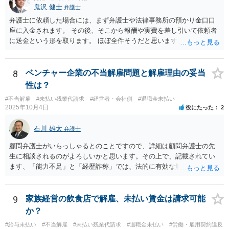
鬼沢 健士
弁護士
弁護士に依頼した場合には、まず弁護士や法律事務所の預かり金口口
座に入金されます。 その後、そこから報酬や実費を差し引いて依頼者
に送金という形を取ります。 ほぼ全件そうだと思います。
8
ベンチャー企業の不当解雇問題と解雇理由の妥当
性は？
#不当解雇
#未払い残業代請求
#経営者・会社側
#退職金未払い
2025年10月4日
役にたった
2
石川 雄太
弁護士
顧問弁護士がいらっしゃるとのことですので、詳細は顧問弁護士の先
生に相談されるのがよろしいかと思います。その上で、記載されてい
ます、「能力不足」と「経歴詐称」では、法的に有効な解雇理由とす
るのは難しいと思います。 能力不足を理由とする解雇のハードルは高
いのです。 また、高度人材の中途社員であっても、解雇しやすいわけ
ではないです。 労働契約法１６条では、「解雇は、客観的に合理的な
9
家族経営の飲食店で解雇、未払い賃金は請求可能
理由を欠き、社会通念上相当であると認められない場合は、その権利
か？
を濫用したものとして、無効とする。」と定めています。 そのため、
#給与未払い
#不当解雇
#未払い残業代請求
#退職金未払い
#労働・雇用契約違反
解雇が認められるためには、「改善の見込みがないほどの著しい能力