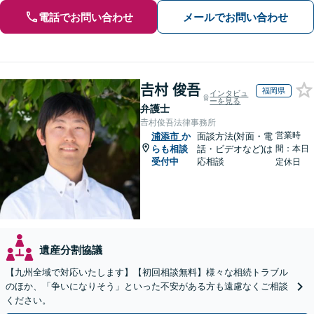
電話でお問い合わせ
メールでお問い合わせ
𠮷村 俊吾
福岡県
インタビュ
ーを見る
弁護士
𠮷村俊吾法律事務所
営業時
浦添市
か
面談方法(対面・電
らも相談
話・ビデオなど)は
間：本日
受付中
応相談
定休日
遺産分割協議
【九州全域で対応いたします】【初回相談無料】様々な相続トラブル
のほか、「争いになりそう」といった不安がある方も遠慮なくご相談
ください。