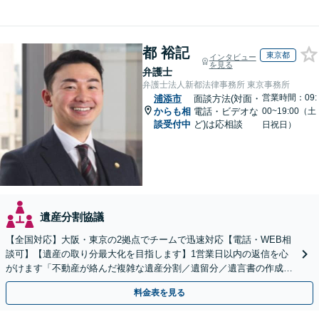
都 裕記
東京都
インタビュー
を見る
弁護士
弁護士法人新都法律事務所 東京事務所
営業時間：09:
浦添市
面談方法(対面・
からも相
電話・ビデオな
00~19:00（土
談受付中
ど)は応相談
日祝日）
遺産分割協議
【全国対応】大阪・東京の2拠点でチームで迅速対応【電話・WEB相
談可】【遺産の取り分最大化を目指します】1営業日以内の返信を心
がけます「不動産が絡んだ複雑な遺産分割／遺留分／遺言書の作成・
執行／事業承継など、お任せください」【休日相談あり】
料金表を見る