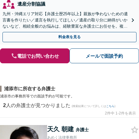
遺産分割協議
九州・沖縄エリア対応【弁護士歴25年以上】親族が争わないための遺
言書を作りたい／遺言を執行してほしい／遺産の取り分に納得がいか
ないなど、相続全般のお悩みは、経験豊富な弁護士にお任せを。複雑
な問題も粘り強く対応し、解決に導きます。
料金表を見る
電話でお問い合わせ
メールで面談予約
浦添市に所在する弁護士
浦添市の事務所等での面談予約が可能です。
2
人の弁護士が見つかりました
(検索結果について詳しくは
こちら
)
2件中 1-2件を表示
天久 朝建
弁護士
あめく法律事務所