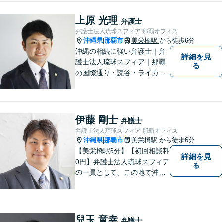
す。企業法務、土地問題、離
婚、借金、相続、交通事故
上原 光理
弁護士
等、生活上のトラブルがござ
弁護士法人琉球スフィア 那覇オフィス
いましたら、お気軽にご相談
沖縄県
那覇市
美栄橋駅
から徒歩6分
|
下さい。
沖縄の相続に強い弁護士｜弁
詳細を見
護士法人琉球スフィア｜那覇
る
の国際通り・読谷・ライカム
の3店舗ある沖縄最大級の法律
事務所｜私自身、月に10件程
度の新規相談を受けておりま
す。お気軽にご連絡くださ
伊藤 剛士
弁護士
い！
弁護士法人琉球スフィア 那覇オフィス
沖縄県
那覇市
美栄橋駅
から徒歩6分
|
【美栄橋駅6分】【初回相談料
詳細を見
0円】弁護士法人琉球スフィア
る
の一員として、この地で沖縄
の皆さまのお役に立てるよ
う、全力を尽くしてまいりま
す。 「ご相談＝ご依頼」では
ございませんので、安心して
兒玉 竜幸
弁護士