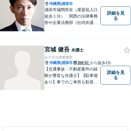
沖縄県
浦添市
|
浦添市城間所在（屋冨祖入口
詳細を見
徒歩１分） 関西の法律事務
る
所や企業法務部（社内弁護士
として）で経験を積んだ弁護
士が対応いたします
宮城 健吾
弁護士
みやぎ法律事務所
沖縄県
浦添市
麹町駅
から徒歩1分
|
【交通事故・不動産案件の経
詳細を見
験が豊富な弁護士】【駐車場
る
あり】車でのご来所も歓迎し
ております！依頼者様のご希
望に寄り添って、将来のため
にどうしたらいいのかを考え
た提案をしていきたいと思っ
ています。【完全個室で相談
可】