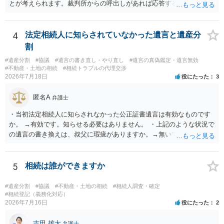
とが考えられます。裁判所からの呼出しがあれば応答する可能性がま
だあるのではないでしょうか。 後段の質問については、相続放棄は可
能と思われます。時間が思った以上にないので必要書類をてきぱきと
揃える必要があります。その点是非御注意ください。
4
法定相続人に知らされていなかった遺言と遺産分
割
#遺産分割
#協議
#遺言の書き直し・やり直し
#遺言の真偽鑑定・遺言無効
#不動産・土地の相続
#相続トラブルの代理交渉
2026年7月18日
役にたった
3
匿名A
弁護士
・当初法定相続人に知らされなかった公正証書遺言は有効なものです
か。 →有効です。知らせる必要はありません。 ・上記のような状況で
の遺言の書き換えは、叔父に瑕疵がありますか。→無いです。 ・分割
する場合の比率は、現状で、客観的に見てどの程度が妥当と考えられ
ますか。 →本人が自由に決められますので、どこが妥当とは言えない
です。客観的な基準もありません。 ・できれば穏やかに、分割を拒否
5
相続は誰ができますか
することはできますか。 →分割を拒否するということは、遺産はいら
ないということでしょうか。遺言で、受取を指定されててもいらない
#遺産分割
#協議
#不動産・土地の相続
#相続人調査・確定
と拒否することはできます。理由を説明する必要はありません。
#相続登記（義務化対応）
2026年7月16日
役にたった
2
吉田 雄大
弁護士