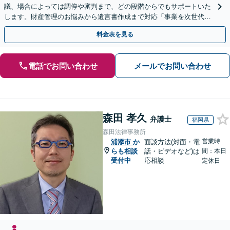
議、場合によっては調停や審判まで、どの段階からでもサポートいた
します。財産管理のお悩みから遺言書作成まで対応「事業を次世代に
引き継ぐ安心の事業承継をサポート」【完全個室相談】
料金表を見る
電話でお問い合わせ
メールでお問い合わせ
森田 孝久
弁護士
福岡県
森田法律事務所
営業時
浦添市
か
面談方法(対面・電
らも相談
話・ビデオなど)は
間：本日
受付中
応相談
定休日