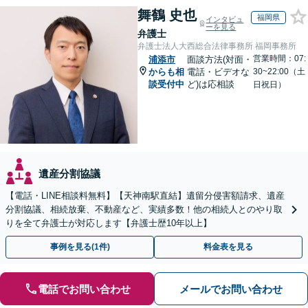
舞鶴 史也
福岡県
インタビュ
ーを見る
弁護士
弁護士法人大西総合法律事務所 福岡事務所
営業時間：07:
浦添市
面談方法(対面・
からも相
電話・ビデオな
30~22:00（土
談受付中
ど)は応相談
日祝日）
遺産分割協議
【電話・LINE相談料無料】【天神南駅直結】遺留分侵害額請求、遺産
分割協議、相続放棄、不動産など、実績多数！他の相続人とのやり取
りを全て弁護士が対応します【弁護士歴10年以上】
事例を見る(1件)
料金表を見る
電話でお問い合わせ
メールでお問い合わせ