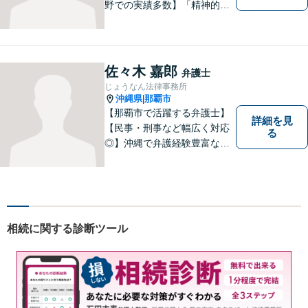
野での実績多数】「精神的な
負担の軽減」や「解決プロセ
ス」を重視し、弁護を進めて
まいります。見積もりは無料
ですので、お気軽にご相談く
佐々木 嘉郎
弁護士
ださい。個々に応じた解決策
じょうなん法律事務所
をご提案します。
沖縄県
那覇市
|
【那覇市で活躍する弁護士】
詳細を見
【民事・刑事など幅広く対応
る
◎】沖縄で弁護経験豊富な弁
護士！スピーディな対応を心
掛け、皆様の抱える問題がで
きるだけ早く解決できるよう
尽力します！皆様のご希望を
丁寧にお聞きします。【牧志
相続に関する診断ツール
駅・安里駅から徒歩圏】