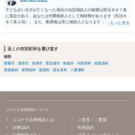
子どもがいる方が亡くなった場合の法定相続人の範囲は民法８８７条
に規定があり、あなたは代襲相続人として相続権があります（民法８
８７条２項）。 また、配偶者は常に相続人となります（民法８９０
条）。 「祖父の子供３人」の方の配偶者がご健在であれば、その方に
も相続権があります。つまり、孫５人に加えて「おじ又はおば」にも
相続権がある可能性があります。
近くの市区町村を選び直す
南部
那覇市
浦添市
糸満市
豊見城市
南城市
与那原町
南風原町
渡嘉敷村
座間味村
粟国村
渡名喜村
八重瀬町
ココナラ法律相談について
ココナラ法律相談とは
ご意見・ご要望
法律Q&A
利用規約