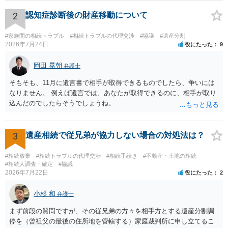
された書類のコピーを取得して、弁護士に面談で詳しい事情を話して
相談 されたら良いと思います。
2
認知症診断後の財産移動について
#家族間の相続トラブル
#相続トラブルの代理交渉
#協議
#遺産分割
2026年7月24日
役にたった
9
岡田 晃朝
弁護士
そもそも、11月に遺言書で相手が取得できるものでしたら、争いには
なりません。 例えば遺言では、あなたが取得できるのに、相手が取り
込んだのでしたらそうでしょうね。
3
遺産相続で従兄弟が協力しない場合の対処法は？
#相続放棄
#相続トラブルの代理交渉
#相続手続き
#不動産・土地の相続
#相続人調査・確定
#協議
2026年7月22日
役にたった
2
小杉 和
弁護士
まず前段の質問ですが、その従兄弟の方々を相手方とする遺産分割調
停を（曾祖父の最後の住所地を管轄する）家庭裁判所に申し立てるこ