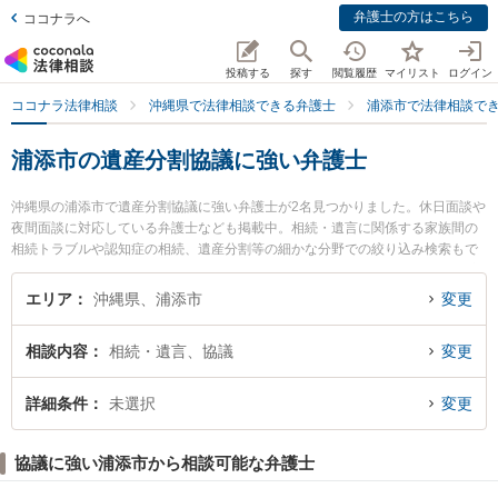
弁護士の方はこちら
ココナラへ
投稿する
探す
閲覧履歴
マイリスト
ログイン
ココナラ法律相談
沖縄県で法律相談できる弁護士
浦添市で法律相談で
浦添市の遺産分割協議に強い弁護士
沖縄県の浦添市で遺産分割協議に強い弁護士が2名見つかりました。休日面談や
夜間面談に対応している弁護士なども掲載中。相続・遺言に関係する家族間の
相続トラブルや認知症の相続、遺産分割等の細かな分野での絞り込み検索もで
き便利です。特にあめく法律事務所の天久 朝建弁護士やみやぎ法律事務所の宮
城 健吾弁護士のプロフィール情報や弁護士費用、強みなどが注目されていま
エリア
沖縄県、浦添市
変更
す。『浦添市で土日や夜間に発生した遺産分割協議のトラブルを今すぐに弁護
士に相談したい』『遺産分割協議のトラブル解決の実績豊富な近くの弁護士を
相談内容
相続・遺言、協議
変更
検索したい』『初回相談無料で遺産分割協議を法律相談できる浦添市内の弁護
士に相談予約したい』などでお困りの相談者さんにおすすめです。
詳細条件
未選択
変更
協議に強い浦添市から相談可能な弁護士