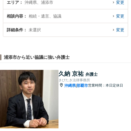
エリア
沖縄県、浦添市
変更
相談内容
相続・遺言、協議
変更
詳細条件
未選択
変更
浦添市から近い協議に強い弁護士
久納 京祐
弁護士
きびたき法律事務所
沖縄県
那覇市
営業時間：本日定休日
|