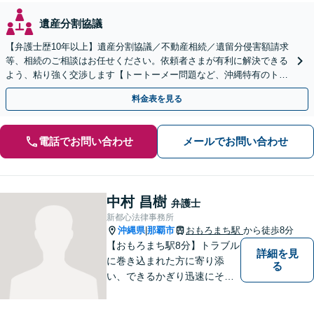
遺産分割協議
【弁護士歴10年以上】遺産分割協議／不動産相続／遺留分侵害額請求
等、相続のご相談はお任せください。依頼者さまが有利に解決できる
よう、粘り強く交渉します【トートーメー問題など、沖縄特有のトラ
ブルにも対応】【バス停「天久」2分】
料金表を見る
電話でお問い合わせ
メールでお問い合わせ
中村 昌樹
弁護士
新都心法律事務所
沖縄県
那覇市
おもろまち駅
から徒歩8分
|
【おもろまち駅8分】トラブル
詳細を見
に巻き込まれた方に寄り添
る
い、できるかぎり迅速にそし
て最善の解決を図るべく、常
に全力で取り組んでおりま