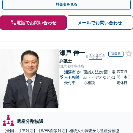
料金表を見る
電話でお問い合わせ
メールでお問い合わせ
瀬戸 伸一
福岡県
インタビュ
ーを見る
弁護士
瀬戸法律事務所
営業時
浦添市
か
面談方法(対面・電
らも相談
話・ビデオなど)は
間：本日
受付中
応相談
定休日
遺産分割協議
【全国エリア対応】【WEB面談対応】相続人の調査から遺産分割協