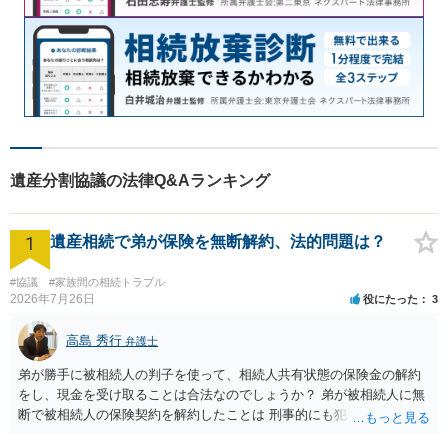
遺産分割協議の法律Q&Aランキング
1
遺産相続で弟が保険を無断解約、法的問題は？
#協議
#家族間の相続トラブル
2026年7月26日
役にたった
3
高島 秀行
弁護士
弟が勝手に被相続人の判子を使って、相続人共有状態の保険金の解約
をし、現金を受け取ることは合法なのでしょうか？ 弟が被相続人に無
断で被相続人の保険契約を解約したことは 刑事的にも犯罪となる可能
性があり、民事的には無効だと思います。 保険会社で解約の際に提出