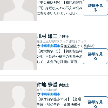
【美栄橋駅6分】【初回相談料
詳細を見
0円】身近な人々の不安や悩み
る
に寄り添いたいという思いか
ら、弁護士を志しました。 人
生を左右する法律問題に真摯
に向き合い、最善の解決を目
指すことが私の信念です。
川村 鎌三
弁護士
【休日面談可】
弁護士法人琉球スフィア 那覇オフィス
沖縄県
那覇市
美栄橋駅
から徒歩6分
|
【美栄橋駅6分】【初回相談料
詳細を見
0円】不動産や税務の実務を通
る
じて、多角的な課題に直面す
る依頼者を支えるには、法律
面からの支援が不可欠である
と痛感し、弁護士を志しまし
た。 複雑な問題を一つの窓口
仲地 宗哲
弁護士
で解決できる存在を目指し、
南風法律事務所
日々研鑽を重ねています。
沖縄県
那覇市
|
【県庁前駅徒歩11分】【交通
詳細を見
事故・離婚事件・企業法務分
る