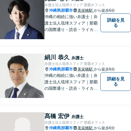
経験豊富な弁護士にご相談く
弁護士法人琉球スフィア 那覇オフィス
ださい。
沖縄県
那覇市
美栄橋駅
から徒歩6分
|
沖縄の相続に強い弁護士｜弁
詳細を見
護士法人琉球スフィア｜那覇
る
の国際通り・読谷・ライカム
の3店舗ある沖縄最大級の法律
事務所｜不安に悩まされる
日々から解放されるよう迅速
に対応し、あなたの立場に立
絹川 恭久
弁護士
ったベストな紛争解決を導く
弁護士法人琉球スフィア 那覇オフィス
ことを常に大切にしていま
沖縄県
那覇市
美栄橋駅
から徒歩6分
|
す。
沖縄の相続に強い弁護士｜弁
詳細を見
護士法人琉球スフィア｜那覇
る
の国際通り・読谷・ライカム
の3店舗ある沖縄最大級の法律
事務所｜国際相続案件の実績
多数｜国内外問わず相続案件
を手掛けていきたいと思って
髙橋 宏伊
弁護士
おります。どうぞよろしくお
弁護士法人琉球スフィア 那覇オフィス
願いします。
沖縄県
那覇市
美栄橋駅
から徒歩6分
|