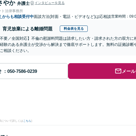
さやか
弁護士
インタビューを見る
ート法律事務所
市
からも相談受付中
面談方法(対面・電話・ビデオなど)は応相談
営業時間：09:0
育児放棄による離婚問題
料金表を見る
不要／全国対応】不倫の慰謝料問題は請求したい方・請求された方の双方に
経験のある弁護士が交渉から解決まで徹底サポートします。無料の証拠診断
ご相談ください。
せ
メール
果について詳しくは
こちら
)