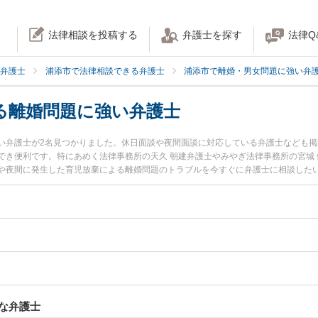
法律相談を投稿する
弁護士を探す
法律Q
弁護士
浦添市で法律相談できる弁護士
浦添市で離婚・男女問題に強い弁
る離婚問題に強い弁護士
い弁護士が2名見つかりました。休日面談や夜間面談に対応している弁護士なども
でき便利です。特にあめく法律事務所の天久 朝建弁護士やみやぎ法律事務所の宮城
や夜間に発生した育児放棄による離婚問題のトラブルを今すぐに弁護士に相談した
相談無料で育児放棄による離婚問題を法律相談できる浦添市内の弁護士に相談予約
な弁護士