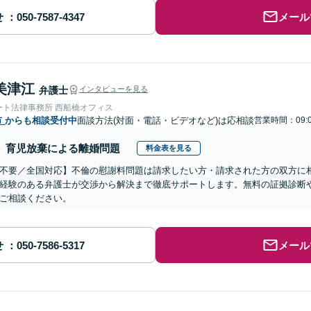
せ
メール
美津江
弁護士
インタビューを見る
ート法律事務所 西船橋オフィス
市
からも相談受付中
面談方法(対面・電話・ビデオなど)は応相談
営業時間：09:0
育児放棄による離婚問題
料金表を見る
不要／全国対応】不倫の慰謝料問題は請求したい方・請求された方の双方に
経験のある弁護士が交渉から解決まで徹底サポートします。無料の証拠診断
ご相談ください。
せ
メール