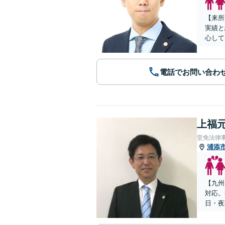
【来所
実績と
心して
電話でお問い合わ
上福元
堂免法律
浦添
【九州
対応。
日・夜