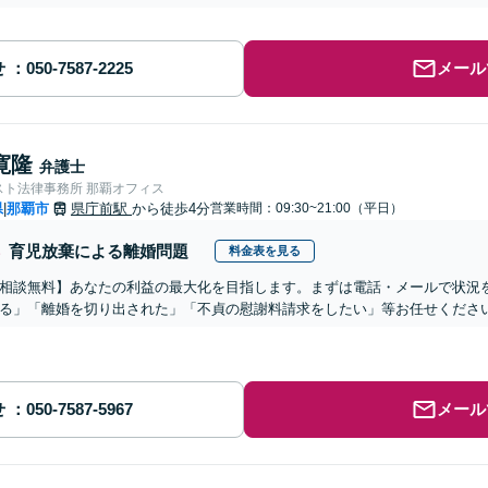
せ
メール
寛隆
弁護士
スト法律事務所 那覇オフィス
県
那覇市
県庁前駅
から徒歩4分
営業時間：09:30~21:00（平日）
|
育児放棄による離婚問題
料金表を見る
相談無料】あなたの利益の最大化を目指します。まずは電話・メールで状況
る」「離婚を切り出された」「不貞の慰謝料請求をしたい」等お任せくださ
せ
メール