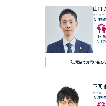
山口 
東京スタ
浦添
【不倫
た側の
電話でお問い合わ
下間 
ネクスパ
浦添