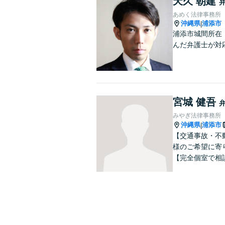
天久 朝建
あめく法律事務所
沖縄県
浦添市
|
浦添市城間所在
んだ弁護士が対
宮城 健吾
みやぎ法律事務所
沖縄県
浦添市
|
【交通事故・不
様のご希望に寄
【完全個室で相