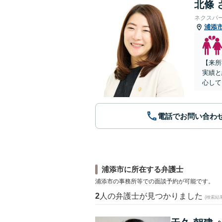
北條 
ネクスパ
浦添
【来所
実績と
心して
電話でお問い合わ
浦添市に所在する弁護士
浦添市の事務所等での面談予約が可能です。
2
人の弁護士が見つかりました
(検索結