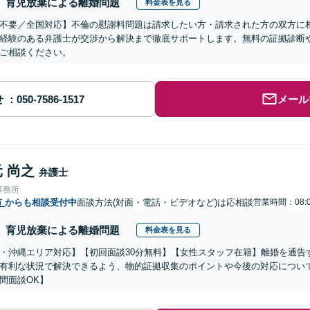
育児放棄による離婚問題
料金表を見る
不要／全国対応】不倫の慰謝料問題は請求したい方・請求された方の双方に
経験のある弁護士が交渉から解決まで徹底サポートします。無料の証拠診断
ご相談ください。
せ
メール
 尚之
弁護士
事務所
市
からも相談受付中
面談方法(対面・電話・ビデオなど)は応相談
営業時間：08:0
育児放棄による離婚問題
料金表を見る
・沖縄エリア対応】【初回面談30分無料】【女性スタッフ在籍】離婚を通告
有利な状況で解決できるよう、物的証拠収集のポイントや今後の対応につい
間面談OK】