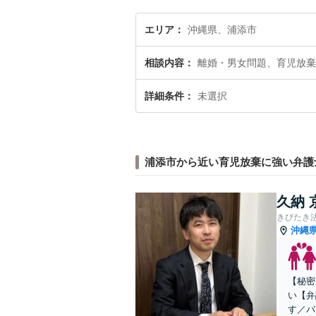
エリア
沖縄県、浦添市
相談内容
離婚・男女問題、育児放棄
詳細条件
未選択
浦添市から近い育児放棄に強い弁護
久納 
きびたき
沖縄
【秘密
い【弁
す／バ