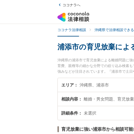
ココナラへ
ココナラ法律相談
沖縄県で法律相談できる
浦添市の育児放棄によ
沖縄県の浦添市で育児放棄による離婚問題に強
育費、親権等の細かな分野での絞り込み検索も
強みなどが注目されています。『浦添市で土日
実績豊富な近くの弁護士を検索したい』『初回
す。
エリア
沖縄県、浦添市
相談内容
離婚・男女問題、育児放棄
詳細条件
未選択
育児放棄に強い浦添市から相談可能