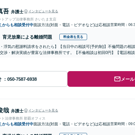
真吾
弁護士
インタビューを見る
ートアップ法律事務所 さいたま支店
市
からも相談受付中
面談方法(対面・電話・ビデオなど)は応相談
営業時間：06:3
育児放棄による離婚問題
料金表を見る
・浮気の慰謝料請求をされたら】【当日中の相談可(予約制)】不倫問題の相談
交渉・解決実績が豊富な法律事務所です。【不倫相談は初回0円】【電話相談
せ
メール
俊哉
弁護士
インタビューを見る
ート法律事務所 那覇オフィス
市
からも相談受付中
面談方法(対面・電話・ビデオなど)は応相談
営業時間：09:0