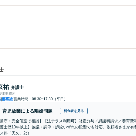
士
京祐
弁護士
法律事務所
県
那覇市
営業時間：08:30~17:30（平日）
|
育児放棄による離婚問題
料金表を見る
厳守・完全個室で相談】【法テラス利用可】財産分与／慰謝料請求／養育費
護士歴10年以上】協議・調停・訴訟いずれの段階でも対応。依頼者さまが有
ス停「天久」2分