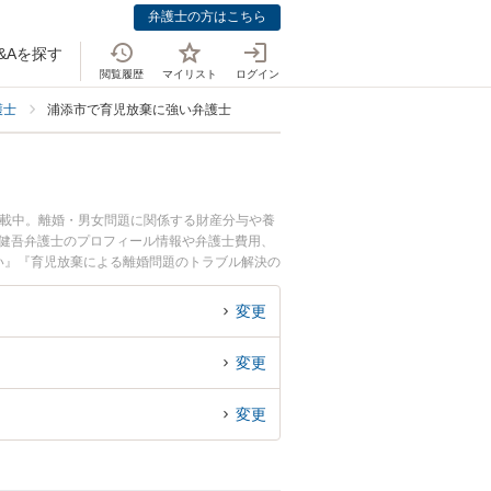
弁護士の方はこちら
&Aを探す
閲覧履歴
マイリスト
ログイン
護士
浦添市で育児放棄に強い弁護士
掲載中。離婚・男女問題に関係する財産分与や養
 健吾弁護士のプロフィール情報や弁護士費用、
い』『育児放棄による離婚問題のトラブル解決の
したい』などでお困りの相談者さんにおすすめで
変更
変更
変更