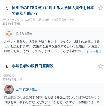
5
留学中のPTSD発症に対する大学側の責任を日本
で追及可能か？
#学校トラブル・いじめ問題
#国際相続
#教育委員会・学校
2024年8月9日
匿名A
弁護士
お伺いする限り、大学側を訴えるのは、少なくとも日本の法律上は難
しいと思われます。 先生のご遺体を直視するという経験は、大変重い
経験であり、そのことで苦しまれていることは非常にお辛い状況だと
推察します。 ただ、日本の法律上、何か相手に責任を追及するのであ
れば、相手方の行為に対して、故意や過失がなければ、法的責任を追
及することは難しいところです。 本件の場合、大学側が仕組んで、あ
6
非居住者の銀行口座開設
なたにわざと死体を見せるために画策したというような事情があれば
ともかく、何も知らず、単に授業に来なかった教員の様子を見てきて
#国際相続
くれと指示する行為に、何か大学側の落ち度があったとまでの認定は
2024年3月14日
難しいように思われます。 そうなると、大学側で、第一発見者になっ
てしまったあなたに対して、『法的に』ケア等を強制することができ
正木 友啓
弁護士
ない可能性が高く、その場合、大学側やそこのスタッフ等から対応を
口座開設の可否に関する問い合わせは弁護士ではなく日本の諸銀行に
拒否されたということへの責任追及も、難しいことになると思われま
直接お問い合わせになった方がいいかと思いますが、基本的には日本
す。 （義務もないことを拒否したことに責任追及することは、相手方