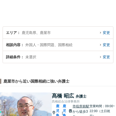
エリア
鹿児島県、鹿屋市
変更
相談内容
外国人・国際問題、国際相続
変更
詳細条件
未選択
変更
鹿屋市から近い国際相続に強い弁護士
髙橋 昭広
弁護士
髙橋総合法律事務所
鹿
鹿
市役所前駅
営業時間：09:00~
児
児
22:00（土日祝
から徒歩3
|
島
島
日）