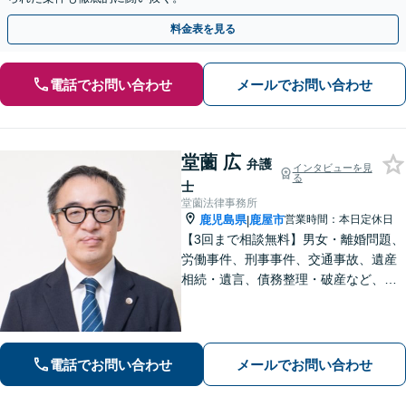
料金表を見る
電話でお問い合わせ
メールでお問い合わせ
堂薗 広
弁護
インタビューを見
る
士
堂薗法律事務所
鹿児島県
鹿屋市
営業時間：本日定休日
|
【3回まで相談無料】男女・離婚問題、
労働事件、刑事事件、交通事故、遺産
相続・遺言、債務整理・破産など、幅
広く対応しています。【休日・夜間も
対応】どこに相談したらいいか分から
ない場合、まずは堂園法律事務所まで
ご相談ください。
電話でお問い合わせ
メールでお問い合わせ