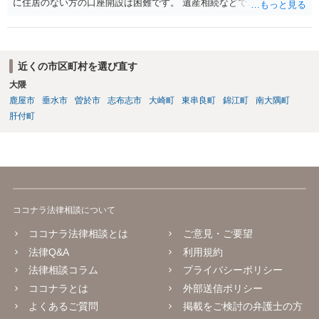
に住居のない方の口座開設は困難です。 遺産相続などでお金を受け取
に事実上行動を義務付けるのと同じことになってしまいます） 詳細な
る必要がある場合は、海外送金サービスを用いて海外の口座に振込ん
事実関係等についての聞き取りを経ていないので何とも言えないとこ
でもらうのが通常です。
ろはありますが、 後は、一連の経緯の中で、現地法で裁判管轄が認め
られ、損害賠償等出来る余地がないかを現地の弁護士事務所に相談さ
れるのも方法かと思います。
近くの市区町村を選び直す
大隈
鹿屋市
垂水市
曽於市
志布志市
大崎町
東串良町
錦江町
南大隅町
肝付町
ココナラ法律相談について
ココナラ法律相談とは
ご意見・ご要望
法律Q&A
利用規約
法律相談コラム
プライバシーポリシー
ココナラとは
外部送信ポリシー
よくあるご質問
掲載をご検討の弁護士の方