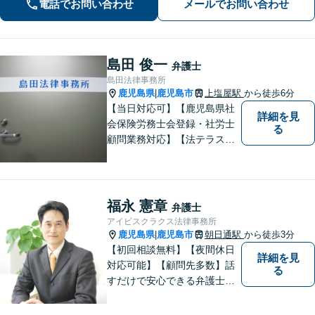
電話でお問い合わせ
メールでお問い合わせ
歩を力強くサポートします。
島田 俊一
弁護士
島田法律事務所
鹿児島県
鹿児島市
上塩屋駅
から徒歩6分
|
【当日対応可】【鹿児島県社
詳細を見
会保険労務士会登録・社労士
る
顧問業務対応】【法テラス対
応】【初回３０分無料】【上
塩屋電停から徒歩6分】【駐車
場有り】
福永 憲章
弁護士
アイビスクラクス法律事務所
鹿児島県
鹿児島市
朝日通駅
から徒歩3分
|
【初回相談無料】【夜間休日
詳細を見
対応可能】【顧問先多数】話
る
すだけで安心できる弁護士を
目指しています。じっくり話
を聞き、そしてスパッと問題