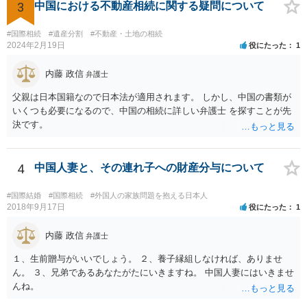
3
中国における不動産相続に関する疑問について
#国際相続
#遺産分割
#不動産・土地の相続
2024年2月19日
役にたった
1
内藤 政信
弁護士
父親は日本国籍なので日本法が適用されます。 しかし、中国の書類が
いくつも必要になるので、中国の相続に詳しい弁護士 を探すことが先
決です。
4
中国人妻と、その連れ子への財産分与について
#国際結婚
#国際相続
#外国人の家族問題を抱える日本人
2018年9月17日
役にたった
1
内藤 政信
弁護士
１、生前贈与がいいでしょう。 ２、養子縁組しなければ、ありませ
ん。 ３、兄弟であるあなたがたにいきますね。 中国人妻にはいきませ
んね。