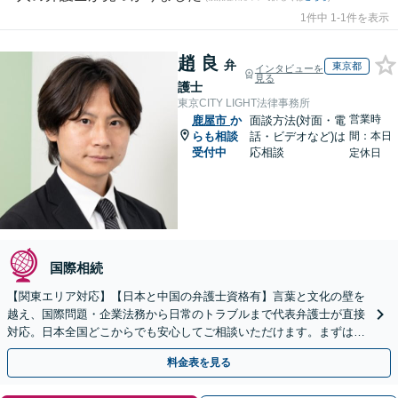
1件中 1-1件を表示
趙 良
弁
東京都
インタビューを
見る
護士
東京CITY LIGHT法律事務所
営業時
鹿屋市
か
面談方法(対面・電
らも相談
話・ビデオなど)は
間：本日
受付中
応相談
定休日
国際相続
【関東エリア対応】【日本と中国の弁護士資格有】言葉と文化の壁を
越え、国際問題・企業法務から日常のトラブルまで代表弁護士が直接
対応。日本全国どこからでも安心してご相談いただけます。まずは一
歩を踏み出してみませんか。【初回相談無料】
料金表を見る