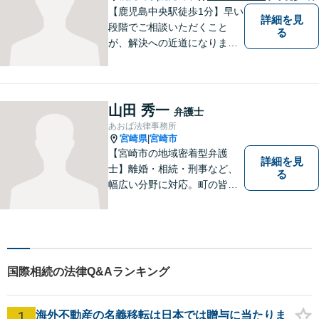
【鹿児島中央駅徒歩1分】早い
詳細を見
段階でご相談いただくこと
る
が、解決への近道になりま
す。これからどう動くのがよ
いのか、一人で悩まず一緒に
整理していきましょう。どん
なご相談でも、どうぞお気軽
山田 秀一
弁護士
にお声がけください。【初回
あおば法律事務所
相談無料】【電話・WEB面談
宮崎県
宮崎市
|
可】
【宮崎市の地域密着型弁護
詳細を見
士】離婚・相続・刑事など、
る
幅広い分野に対応。町の皆様
を平穏な暮らしへと導きま
す。問題はお一人で抱え込む
ことなく、お気軽にご相談く
ださい。きっと道が開けま
す。
国際相続の法律Q&Aランキング
1
海外不動産の名義移転は日本では贈与に当たりま