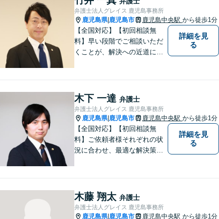
弁護士
弁護士法人グレイス 鹿児島事務所
鹿児島県
鹿児島市
鹿児島中央駅
から徒歩1分
|
【全国対応】【初回相談無
詳細を見
料】早い段階でご相談いただ
る
くことが、解決への近道にな
ります。これからどう動くの
がよいのか、一人で悩まず一
緒に整理していきましょう。
どんなご相談でも、どうぞお
木下 一達
弁護士
気軽にお声がけください。
弁護士法人グレイス 鹿児島事務所
【電話・WEB相談も対応可
鹿児島県
鹿児島市
鹿児島中央駅
から徒歩1分
|
能】
【全国対応】【初回相談無
詳細を見
料】ご依頼者様それぞれの状
る
況に合わせ、最適な解決策を
ご提案します。緊急のご相談
にも迅速に対応いたします。
一つひとつの問題に丁寧に向
き合い、解決までしっかりサ
木藤 翔太
弁護士
ポートします。【電話・WEB
弁護士法人グレイス 鹿児島事務所
相談も対応可能】
鹿児島県
鹿児島市
鹿児島中央駅
から徒歩1分
|