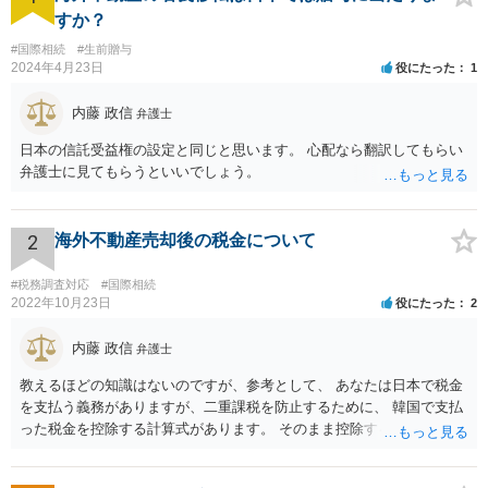
すか？
#国際相続
#生前贈与
2024年4月23日
役にたった
1
内藤 政信
弁護士
日本の信託受益権の設定と同じと思います。 心配なら翻訳してもらい
弁護士に見てもらうといいでしょう。
2
海外不動産売却後の税金について
#税務調査対応
#国際相続
2022年10月23日
役にたった
2
内藤 政信
弁護士
教えるほどの知識はないのですが、参考として、 あなたは日本で税金
を支払う義務がありますが、二重課税を防止するために、 韓国で支払
った税金を控除する計算式があります。 そのまま控除するわけではな
いので、複雑ですが、匿名電話での税務相談、 や直接区の無料税務相
談にいかれて、確定申告時の知識を習得されるといい でしょう。