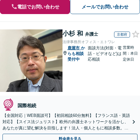
電話でお問い合わせ
メールでお問い合わせ
小杉 和
弁護士
京都府
法律事務所オフィス・エトワレ
営業時
鹿屋市
か
面談方法(対面・電
らも相談
話・ビデオなど)は
間：本日
受付中
応相談
定休日
国際相続
【全国対応｜WEB面談可】【初回相談60分無料】【フランス語・英語
対応】【スイス法ジュリスト】欧州の弁護士ネットワークを活かし、
あなたが真に望む解決を目指します！法人・個人ともに相談多数。細
やかな連絡と粘り強い交渉を徹底【休日・夜間相談可】
料金表を見る