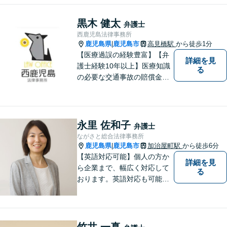
を解決するプロフェッショナ
ルでありたいと思っていま
黒木 健太
弁護士
す。
西鹿児島法律事務所
鹿児島県
鹿児島市
高見橋駅
から徒歩1分
|
【医療過誤の経験豊富】【弁
詳細を見
護士経験10年以上】医療知識
る
の必要な交通事故の賠償金請
求、後遺障害等級申請はお任
せ。手術後の後遺症に疑問の
ある人もお気軽にご相談くだ
さい。依頼者様との信頼関係
永里 佐和子
弁護士
を大切に解決へ向けて尽力い
ながさと総合法律事務所
たします。【休日・夜間対応
鹿児島県
鹿児島市
加治屋町駅
から徒歩6分
|
可】
【英語対応可能】個人の方か
詳細を見
ら企業まで、幅広く対応して
る
おります。英語対応も可能で
す。お気軽にご相談くださ
い。 Please feel free to conta
ct me for your legal troubles.
竹井 一真