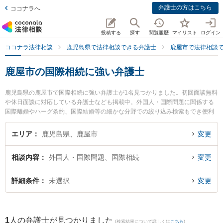
弁護士の方はこちら
ココナラへ
投稿する
探す
閲覧履歴
マイリスト
ログイン
ココナラ法律相談
鹿児島県で法律相談できる弁護士
鹿屋市で法律相談
鹿屋市の国際相続に強い弁護士
鹿児島県の鹿屋市で国際相続に強い弁護士が1名見つかりました。初回面談無料
や休日面談に対応している弁護士なども掲載中。外国人・国際問題に関係する
国際離婚やハーグ条約、国際結婚等の細かな分野での絞り込み検索もでき便利
です。特に堂薗法律事務所の堂薗 広弁護士のプロフィール情報や弁護士費用、
強みなどが注目されています。『鹿屋市で土日や夜間に発生した国際相続のト
エリア
鹿児島県、鹿屋市
変更
ラブルを今すぐに弁護士に相談したい』『国際相続のトラブル解決の実績豊富
な近くの弁護士を検索したい』『初回相談無料で国際相続を法律相談できる鹿
相談内容
外国人・国際問題、国際相続
変更
屋市内の弁護士に相談予約したい』などでお困りの相談者さんにおすすめで
す。
詳細条件
未選択
変更
1
人の弁護士が見つかりました
(検索結果について詳しくは
こちら
)