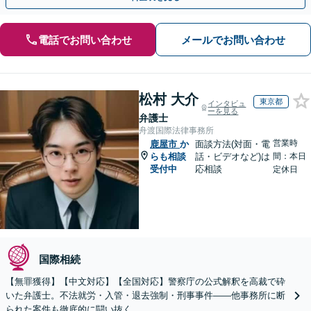
電話でお問い合わせ
メールでお問い合わせ
松村 大介
東京都
インタビュ
ーを見る
弁護士
舟渡国際法律事務所
営業時
鹿屋市
か
面談方法(対面・電
らも相談
話・ビデオなど)は
間：本日
受付中
応相談
定休日
国際相続
【無罪獲得】【中文対応】【全国対応】警察庁の公式解釈を高裁で砕
いた弁護士。不法就労・入管・退去強制・刑事事件——他事務所に断
られた案件も徹底的に闘い抜く。