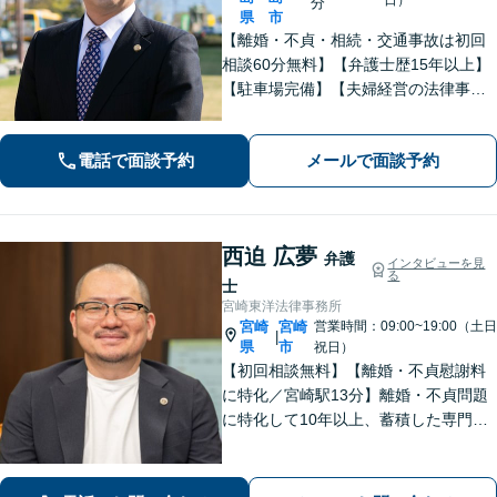
分
県
市
【離婚・不貞・相続・交通事故は初回
相談60分無料】【弁護士歴15年以上】
【駐車場完備】【夫婦経営の法律事務
所】長年の経験からトラブルを早期に
解決します【離婚問題】最善の解決方
電話で面談予約
メールで面談予約
法をご提案します【交通事故】適切な
賠償金・後遺障害認定を獲得します
西迫 広夢
弁護
インタビューを見
る
士
宮崎東洋法律事務所
宮崎
宮崎
営業時間：09:00~19:00（土日
|
県
市
祝日）
【初回相談無料】【離婚・不貞慰謝料
に特化／宮崎駅13分】離婚・不貞問題
に特化して10年以上、蓄積した専門知
識と男性視点から相手の心理を的確に
読み解きます。安易に妥協しない緻密
な交渉で、あなたの新たな人生への一