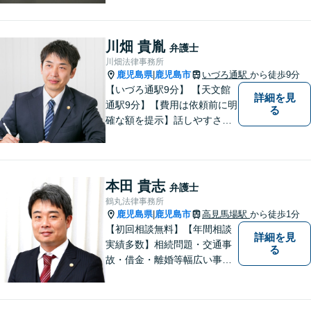
塩屋電停から徒歩6分】【駐車
場有り】
川畑 貴胤
弁護士
川畑法律事務所
鹿児島県
鹿児島市
いづろ通駅
から徒歩9分
|
【いづろ通駅9分】 【天文館
詳細を見
通駅9分】【費用は依頼前に明
る
確な額を提示】話しやすさを
重視した対応に自信あり。依
頼者さまに納得いくまで心の
うちを話してもらったうえ
で、お悩みの解決に向けて丁
本田 貴志
弁護士
寧にアドバイスしていきま
鶴丸法律事務所
す。
鹿児島県
鹿児島市
高見馬場駅
から徒歩1分
|
【初回相談無料】【年間相談
詳細を見
実績多数】相続問題・交通事
る
故・借金・離婚等幅広い事件
に対応しています。親しみや
すい弁護士が、依頼者様のた
めに、最良の結果を追求しま