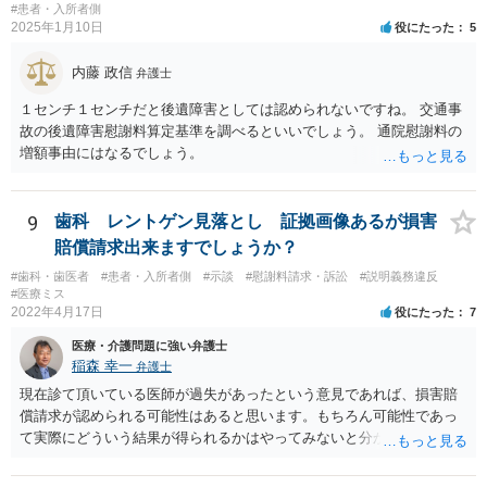
#患者・入所者側
2025年1月10日
役にたった
5
内藤 政信
弁護士
１センチ１センチだと後遺障害としては認められないですね。 交通事
故の後遺障害慰謝料算定基準を調べるといいでしょう。 通院慰謝料の
増額事由にはなるでしょう。
9
歯科 レントゲン見落とし 証拠画像あるが損害
賠償請求出来ますでしょうか？
#歯科・歯医者
#患者・入所者側
#示談
#慰謝料請求・訴訟
#説明義務違反
#医療ミス
2022年4月17日
役にたった
7
医療・介護問題に強い弁護士
稲森 幸一
弁護士
現在診て頂いている医師が過失があったという意見であれば、損害賠
償請求が認められる可能性はあると思います。もちろん可能性であっ
て実際にどういう結果が得られるかはやってみないと分かりません
が。 損害としては、その過失によって生じた症状の治療にかかった治
療費や精神的苦痛を受けた分の慰謝料や仕事に影響があれば休業損害