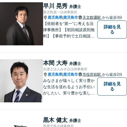
す。困ったらすぐにご相談く
早川 晃秀
弁護士
ださい。
鹿児島第一法律事務所
鹿児島県
鹿児島市
天文館通駅
から徒歩3分
|
【依頼者を“第一”に考える法
詳細を見
律事務所】【初回相談原則無
る
料】【事前予約で土日相談
可】【オンライン面談・電子
契約対応】刑事弁護・民事損
害賠償請求を注力分野とし
て、確かな経験にもとづき、
本間 大寿
弁護士
幅広い分野の法的トラブルへ
弁護士法人みずほ法律事務所
の対応が可能です。
鹿児島県
鹿児島市
市役所前駅
から徒歩2分
|
みなさまが瑞々しく実り豊か
詳細を見
な生活を送れるようお手伝い
る
がしたい。実り豊かな美しい
国を作る一助になりたい。
「実る程首を垂れる稲穂か
な」という初心を大切に，み
なさまと一緒に成長させてい
黒木 健太
弁護士
ただきたい。それが私たち，
西鹿児島法律事務所