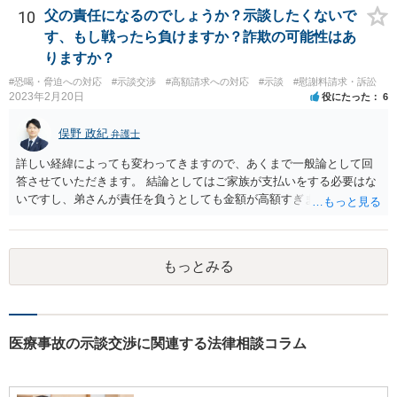
などが考えられます。 頑張ってください。
10
父の責任になるのでしょうか？示談したくないで
す、もし戦ったら負けますか？詐欺の可能性はあ
りますか？
#恐喝・脅迫への対応
#示談交渉
#高額請求への対応
#示談
#慰謝料請求・訴訟
2023年2月20日
役にたった
6
俣野 政紀
弁護士
詳しい経緯によっても変わってきますので、あくまで一般論として回
答させていただきます。 結論としてはご家族が支払いをする必要はな
いですし、弟さんが責任を負うとしても金額が高額すぎます。 仮に弟
さんが施設を中傷する発言をし、他の入所者が退所していたことが事
実だとしても責任を負うのは弟さんです。弟さんの詳しいご状況は分
かりませんが、現在お仕事をされて一人暮らしもできているというこ
もっとみる
とですから、自立施設にいたからといって責任無能力者ということに
はなりません。また、お父様が施設に入所させたことと今回の争いと
の間の相当因果関係（関連性）が不明です。 金額としても法外であ
り、弁護士がそのような見解を述べたかは疑問です。「時間もあまり
ない」として考える時間や弁護士に相談する時間を与えないことも怪
医療事故の示談交渉に関連する法律相談コラム
しいです。そもそも弟さんにそのような発言があったかも不明なた
め、弟さんの言動について証拠を開示してもらってください。もし相
手の言っている事実がなければ詐欺ですので警察にもご相談くださ