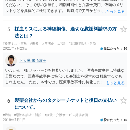
ください。 そこで額の妥当性、増額可能性と弁護士費用、依頼のメリ
ットなどを具体的に検討できます。 現時点で妥当かどうかを即断する
ことを避けた方がいいです。
5
採血ミスによる神経損傷、適切な慰謝料請求の方
法とは？
#検査ミス・事故
#患者・入所者側
#示談
#慰謝料請求・訴訟
2021年7月23日
役にたった
10
下大澤 優
弁護士
いよかん 様 メッセージを拝見いたしました。 医療事故事件は特殊な
分野なので、医療事故事件に特化した弁護士を探すのは難航するかも
しれません。 ただ、本件では、医療事故事件に特化した弁護士でなく
とも対応は可能かと思われます。 医療事故事件で最も難しいのは医師
の過失（医療ミス）の立証なのですが、本件では過失自体には争いが
ないため、損害額の立証が主なポイントになります。 損害額に立証に
6
製薬会社からのタクシーチケットと後日の支払い
関しては、交通事故事件と同様の発想で考えればよいので、対応でき
について。
る弁護士は多いと思います。 今後の交渉については、ご自身で対応さ
#示談
#慰謝料請求・訴訟
#病院・介護サービス提供者側
れることも可能ではありますが、相手方保険会社は容易に増額に応じ
2019年7月1日
役にたった
15
ない（多少の増額はあり得るとしても、裁判基準での和解は難しい）
と思われます。 弁護士が介入することにより提示額が大きく変わるこ