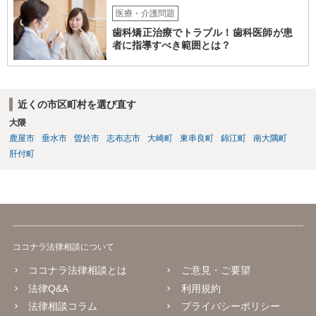
い。施設の方には、「こちらも弁護士に相談します」と告げ、支払い
医療・介護問題
はせず、弁護士にご相談されることをお勧めします。 ご参考になれば
歯科矯正治療でトラブル！歯科医師が患
幸いです。
者に指導すべき範囲とは？
近くの市区町村を選び直す
大隈
鹿屋市
垂水市
曽於市
志布志市
大崎町
東串良町
錦江町
南大隅町
肝付町
ココナラ法律相談について
ココナラ法律相談とは
ご意見・ご要望
法律Q&A
利用規約
法律相談コラム
プライバシーポリシー