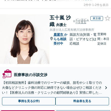
2件中 1-2件を表示
五十嵐 沙
東京都
インタビュ
ーを見る
織
弁護士
弁護士法人広尾有栖川法律事務所
営業時
鹿屋市
か
面談方法(対面・電
らも相談
話・ビデオなど)は
間：本日
受付中
応相談
定休日
医療事故の示談交渉
【初回相談無料】歯科治療でのリーマーの破損、脱毛やシミ取りでの
火傷などクリニック側の対応に納得できない場合はぜひご相談くださ
い！【医療法人の法務・クリニックの顧問経験あり】実情に即したア
ドバイスで、納得のできるトラブルの解決を目指します。
事例を見る(2件)
料金表を見る