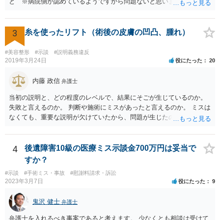
と ※病院側が認めているようですから問題ないと思います。 ② 手
術のミスの「せいで」仕事を休まなければならなくなったこと ③ 手
術のミスの「せいで」マスクが外せなくなったこと ④ 仕事を休まな
ければならなくなった「せいで」休業損害が発生したこと ⑤ マスク
3
糸を使ったリフト（術後の皮膚の凹凸、腫れ）
を外せなくなった「せいで」経済的に評価できる精神的な損害が発生
したこと 「せいで」と強調した点が，内藤先生のご指摘なさる「相当
#美容整形
#示談
#説明義務違反
因果関係」です。 手術のミスと関係のないことまでは責任追及ができ
2019年3月24日
役にたった
20
ないということです。 手術のミスの結果，手術前と比べて見た目が著
しく悪くなってしまったとか， 手術のミスの結果，入院期間が延びて
内藤 政信
弁護士
しまったとかいう事情があれば， 追加請求が可能な余地があります。
当初の説明と、どの程度のレベルで、結果にそごが生じているのか。
ただし，手術代の返金に応じた際に「これ以上金銭の請求はしませ
失敗と言えるのか。 判断や施術にミスがあったと言えるのか。 ミスは
ん」という趣旨の合意をしてしまっていると， 上記の請求は，基本的
なくても、重要な説明が欠けていたから、問題が生じたのか。 美容整
には困難となります。
形にある程度通じてる弁護士を探せるかどうか。
4
後遺障害10級の医療ミス示談金700万円は妥当で
すか？
#示談
#手術ミス・事故
#慰謝料請求・訴訟
2023年3月7日
役にたった
9
鬼沢 健士
弁護士
弁護士を入れるべき事案であると考えます。 少なくとも相談は受けて