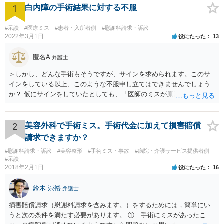
1
白内障の手術結果に対する不服
#示談
#医療ミス
#患者・入所者側
#慰謝料請求・訴訟
2022年3月1日
役にたった
13
匿名A
弁護士
＞しかし、どんな手術もそうですが、サインを求められます。このサ
インをしている以上、このような不服申し立てはできませんでしょう
か？ 仮にサインをしていたとしても、「医師のミスが原因で老眼がひ
どくなったといえるような場合」や「白内障の手術の合併症として老
眼が悪化することがあるにもかかわらず、全く説明されなかったよう
な場合」には、請求することは可能です。
2
美容外科で手術ミス。手術代金に加えて損害賠償
請求できますか？
#慰謝料請求・訴訟
#美容整形
#手術ミス・事故
#病院・介護サービス提供者側
#示談
2018年2月1日
役にたった
16
鈴木 崇裕
弁護士
損害賠償請求（慰謝料請求を含みます。）をするためには，簡単にい
うと次の条件を満たす必要があります。 ① 手術にミスがあったこ