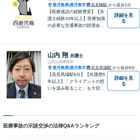
みずほ法律事務所の思いで
鹿児島県
鹿児島市
高見橋駅
から徒歩1分
|
す。
【医療過誤の経験豊富】【弁
詳細を見
護士経験10年以上】医療知識
る
の必要な交通事故の賠償金請
求、後遺障害等級申請はお任
せ。手術後の後遺症に疑問の
ある人もお気軽にご相談くだ
さい。依頼者様との信頼関係
山内 翔
弁護士
を大切に解決へ向けて尽力い
山内法律事務所
たします。【休日・夜間対応
鹿児島県
鹿児島市
高見馬場駅
から徒歩6分
|
可】
【高見馬場駅6分】【弁護歴8
詳細を見
年以上】「クライアントの想
る
いを汲み取ること」を大切に
し弁護を行います。ご相談の
際には、皆様の胸の内を詳し
くお聞かせください。納得の
いく解決になるよう、精一杯
尽力いたします。【対応分野
医療事故の示談交渉の法律Q&Aランキング
多数！】