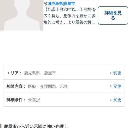
鹿児島県
鹿屋市
|
【弁護士歴20年以上】視野を
詳細を見
広く持ち、想像力を豊かに多
る
角的に考え、より最善の解決
策を提供。依頼者様と真摯に
向き合い、一人の人間とし
て、弁護士として、全力でサ
ポートいたします。
エリア
鹿児島県、鹿屋市
変更
相談内容
医療・介護問題、示談
変更
詳細条件
未選択
変更
鹿屋市から近い示談に強い弁護士