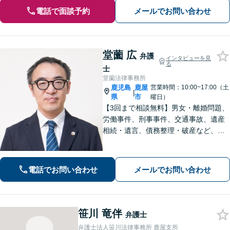
電話で面談予約
メールでお問い合わせ
堂薗 広
弁護
インタビューを見
る
士
堂薗法律事務所
鹿児島
鹿屋
営業時間：10:00~17:00（土
|
県
市
曜日）
【3回まで相談無料】男女・離婚問題、
労働事件、刑事事件、交通事故、遺産
相続・遺言、債務整理・破産など、幅
広く対応しています。【休日・夜間も
対応】どこに相談したらいいか分から
ない場合、まずは堂園法律事務所まで
電話でお問い合わせ
メールでお問い合わせ
ご相談ください。
笹川 竜伴
弁護士
弁護士法人笹川法律事務所 鹿屋支所