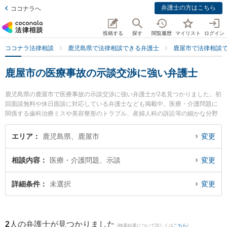
弁護士の方はこちら
ココナラへ
投稿する
探す
閲覧履歴
マイリスト
ログイン
ココナラ法律相談
鹿児島県で法律相談できる弁護士
鹿屋市で法律相談
鹿屋市の医療事故の示談交渉に強い弁護士
鹿児島県の鹿屋市で医療事故の示談交渉に強い弁護士が2名見つかりました。初
回面談無料や休日面談に対応している弁護士なども掲載中。医療・介護問題に
関係する歯科治療ミスや美容整形のトラブル、産婦人科の訴訟等の細かな分野
での絞り込み検索もでき便利です。特に堂薗法律事務所の堂薗 広弁護士や弁護
士法人笹川法律事務所 鹿屋支所の笹川 竜伴弁護士のプロフィール情報や弁護士
エリア
鹿児島県、鹿屋市
変更
費用、強みなどが注目されています。『鹿屋市で土日や夜間に発生した医療事
故の示談交渉のトラブルを今すぐに弁護士に相談したい』『医療事故の示談交
相談内容
医療・介護問題、示談
変更
渉のトラブル解決の実績豊富な近くの弁護士を検索したい』『初回相談無料で
医療事故の示談交渉を法律相談できる鹿屋市内の弁護士に相談予約したい』な
どでお困りの相談者さんにおすすめです。
詳細条件
未選択
変更
2
人の弁護士が見つかりました
(検索結果について詳しくは
こちら
)