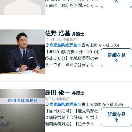
る
る前に、お話をお聞かせくだ
さい。刑事・男女問題・借金
など幅広く対応◎お一人おひ
とりにとって最適な解決方法
をご提案いたします。
佐野 浩基
弁護士
谷山中央法律事務所
鹿児島県
鹿児島市
谷山駅
から徒歩3分
|
【JR谷山駅徒歩４分・谷山電
詳細を見
停徒歩６分】地域密着型の弁
る
護士です。迅速さは何よりの
誠実さと考えています。ぜ
ひ、お気軽にご相談くださ
い。
島田 俊一
弁護士
島田法律事務所
鹿児島県
鹿児島市
上塩屋駅
から徒歩6分
|
【当日対応可】【鹿児島県社
詳細を見
会保険労務士会登録・社労士
る
顧問業務対応】【法テラス対
応】【初回３０分無料】【上