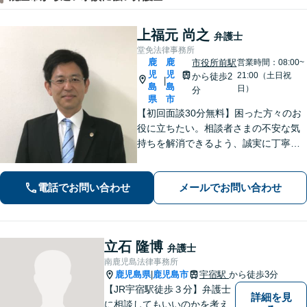
上福元 尚之
弁護士
堂免法律事務所
鹿
鹿
市役所前駅
営業時間：08:00~
児
児
21:00（土日祝
から徒歩2
|
島
島
日）
分
県
市
【初回面談30分無料】困った方々のお
役に立ちたい。相談者さまの不安な気
持ちを解消できるよう、誠実に丁寧に
お話を伺いわかりやすい説明を心がけ
ております【市役所前2分】【休日・夜
電話でお問い合わせ
メールでお問い合わせ
間面談OKも可能】
立石 隆博
弁護士
南鹿児島法律事務所
鹿児島県
鹿児島市
宇宿駅
から徒歩3分
|
【JR宇宿駅徒歩３分】弁護士
詳細を見
に相談してもいいのかを考え