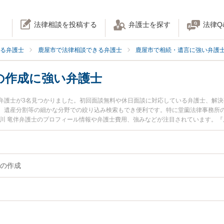
法律相談を投稿する
弁護士を探す
法律Q
る弁護士
鹿屋市で法律相談できる弁護士
鹿屋市で相続・遺言に強い弁護
の作成に強い弁護士
弁護士が3名見つかりました。初回面談無料や休日面談に対応している弁護士、解
、遺産分割等の細かな分野での絞り込み検索もでき便利です。特に堂薗法律事務所の
笹川 竜伴弁護士のプロフィール情報や弁護士費用、強みなどが注目されています。
』『公正証書遺言の作成のトラブル解決の実績豊富な近くの弁護士を検索したい』
どでお困りの相談者さんにおすすめです。
の作成