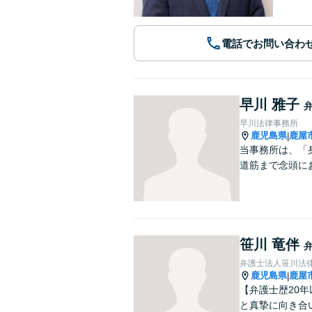
電話でお問い合わ
早川 雅子
早川法律事務所
鹿児島県
鹿屋
|
当事務所は、「
道筋まで念頭に
笹川 竜伴
弁護士法人笹川法律
鹿児島県
鹿屋
|
【弁護士歴20
と真摯に向き合