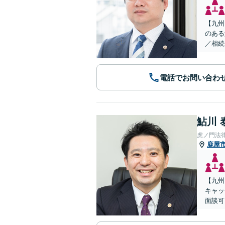
【九州
のある
／相続
電話でお問い合わ
鮎川 
虎ノ門法
鹿屋
【九州
キャッ
面談可