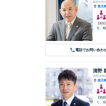
東部令和
鹿児
【対応
す。相
電話でお問い合わ
清野 
清野法律
鹿児
【初回
く、当