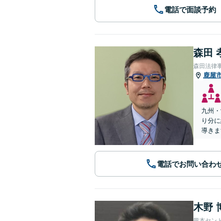
電話で面談予約
森田 
森田法律
鹿屋
九州・
り分に
導きま
電話でお問い合わ
木野 
熊本セン