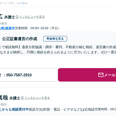
果について詳しくは
こちら
)
広
弁護士
インタビューを見る
事務所
島県
鹿屋市
営業時間：09:00~18:00（平日）
|
公正証書遺言の作成
料金表を見る
まで相談無料】遺産分割協議・調停・審判、不動産が絡む相続、遺言書の作
なさまが納得し、円満に相続を終えられるように尽力いたします。ぜひ一度
せ
メール
真哉
弁護士
インタビューを見る
事務所
市
からも相談受付中
面談方法(対面・電話・ビデオなど)は応相談
営業時間：09:0