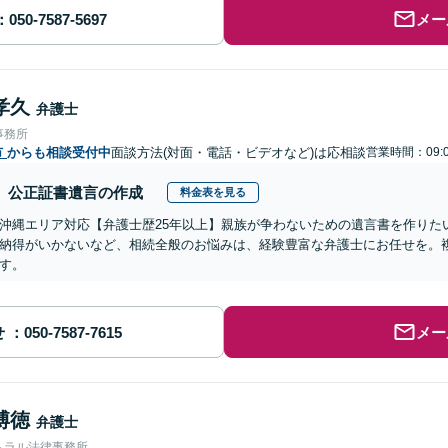
メー
孝久
弁護士
事務所
市
からも相談受付中
面談方法(対面・電話・ビデオなど)は応相談
営業時間：09:0
公正証書遺言の作成
料金表を見る
沖縄エリア対応【弁護士歴25年以上】親族が争わないための遺言書を作りた
納得がいかないなど、相続全般のお悩みは、経験豊富な弁護士にお任せを。
す。
せ
メー
博徳
弁護士
トラル法律事務所