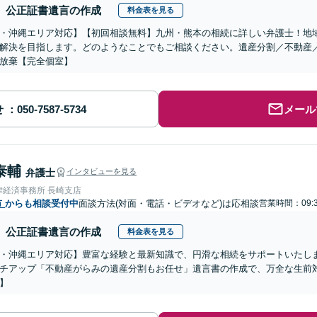
公正証書遺言の作成
料金表を見る
・沖縄エリア対応】【初回相談無料】九州・熊本の相続に詳しい弁護士！地
解決を目指します。どのようなことでもご相談ください。遺産分割／不動産
放棄【完全個室】
せ
メール
泰輔
弁護士
インタビューを見る
律経済事務所 長崎支店
市
からも相談受付中
面談方法(対面・電話・ビデオなど)は応相談
営業時間：09:3
公正証書遺言の作成
料金表を見る
・沖縄エリア対応】豊富な経験と最新知識で、円滑な相続をサポートいたし
チアップ「不動産がらみの遺産分割もお任せ」遺言書の作成で、万全な生前
】