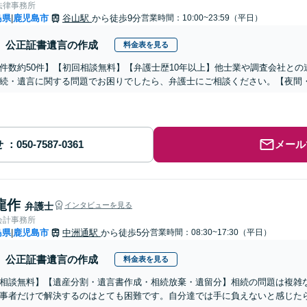
法律事務所
島県
鹿児島市
谷山駅
から徒歩9分
営業時間：10:00~23:59（平日）
|
公正証書遺言の作成
料金表を見る
件数約50件】【初回相談無料】【弁護士歴10年以上】他士業や調査会社と
続・遺言に関する問題でお困りでしたら、弁護士にご相談ください。【夜間
せ
メール
龍作
弁護士
インタビューを見る
会計事務所
島県
鹿児島市
中洲通駅
から徒歩5分
営業時間：08:30~17:30（平日）
|
公正証書遺言の作成
料金表を見る
相談無料】【遺産分割・遺言書作成・相続放棄・遺留分】相続の問題は複雑
事者だけで解決するのはとても困難です。自分達では手に負えないと感じた