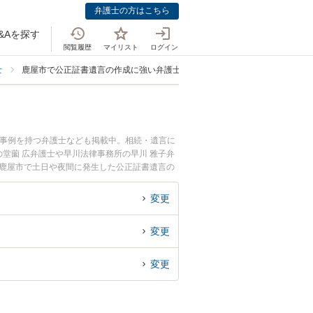
弁護士の方はこちら
&Aを探す
閲覧履歴
マイリスト
ログイン
士
鹿屋市で公正証書遺言の作成に強い弁護士
決事例を持つ弁護士なども掲載中。相続・遺言に
堂薗 広弁護士や早川法律事務所の早川 雅子弁
『鹿屋市で土日や夜間に発生した公正証書遺言の
『初回相談無料で公正証書遺言の作成を法律相談
変更
変更
変更