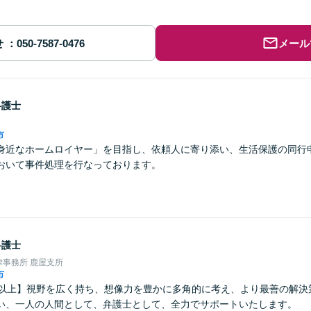
せ
メール
弁護士
市
身近なホームロイヤー」を目指し、依頼人に寄り添い、生活保護の同行
おいて事件処理を行なっております。
弁護士
事務所 鹿屋支所
市
年以上】視野を広く持ち、想像力を豊かに多角的に考え、より最善の解決
い、一人の人間として、弁護士として、全力でサポートいたします。