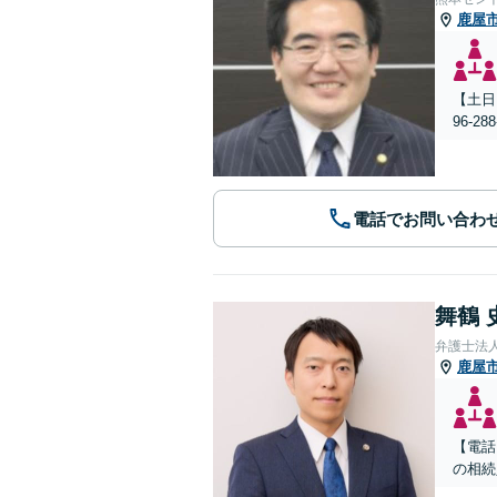
鹿屋
【土日
96-
電話でお問い合わ
舞鶴 
弁護士法
鹿屋
【電話
の相続