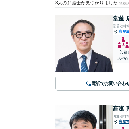
3
人の弁護士が見つかりました
(検索結
堂薗 
堂薗法律
鹿児
【3回
人のみ
電話でお問い合わ
髙瀬 
田迎法律
鹿屋