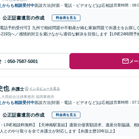
市
からも相談受付中
面談方法(対面・電話・ビデオなど)は応相談
営業時間：08:0
公正証書遺言の作成
料金表を見る
電話予約受付可】九州で相続問題や不動産が絡む家族問題で弁護士をお探しなら熊
288-2193)へ／感情的対立を避けながら適切な解決を目指します【LINE24
せ
メー
史也
弁護士
インタビューを見る
人大西総合法律事務所 福岡事務所
市
からも相談受付中
面談方法(対面・電話・ビデオなど)は応相談
営業時間：07:3
公正証書遺言の作成
料金表を見る
・LINE相談料無料】【天神南駅直結】遺留分侵害額請求、遺産分割協議、
人とのやり取りを全て弁護士が対応します【弁護士歴10年以上】