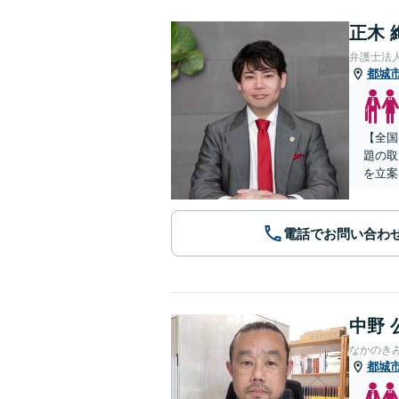
正木 
弁護士法
都城
【全国
題の取
を立案
電話でお問い合わ
中野 
なかのき
都城