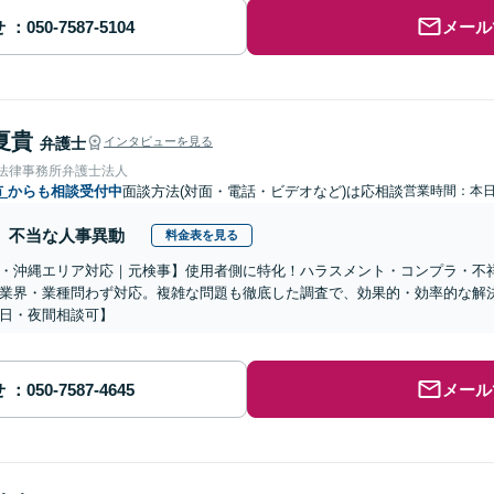
せ
メール
夏貴
弁護士
インタビューを見る
岡法律事務所弁護士法人
市
からも相談受付中
面談方法(対面・電話・ビデオなど)は応相談
営業時間：本
不当な人事異動
料金表を見る
・沖縄エリア対応｜元検事】使用者側に特化！ハラスメント・コンプラ・不
業界・業種問わず対応。複雑な問題も徹底した調査で、効果的・効率的な解
日・夜間相談可】
せ
メール