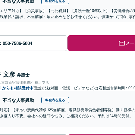
不当な人事異動
料金表を見る
エリア対応】【労災事故】【元公務員】【弁護士歴10年以上】【労働組合の
残業代の請求、不当解雇・雇い止めなどお任せください。慎重かつ丁寧に事
メー
 文彦
弁護士
人東京新宿法律事務所 横浜支店
市
からも相談受付中
面談方法(対面・電話・ビデオなど)は応相談
営業時間：09:0
不当な人事異動
料金表を見る
対応】【未払い残業代請求 /不当解雇、退職勧奨等労働者側専従】働く皆様
き寝入り不要。会社への疑問や悩み、ご相談ください。予約は24時間受付。