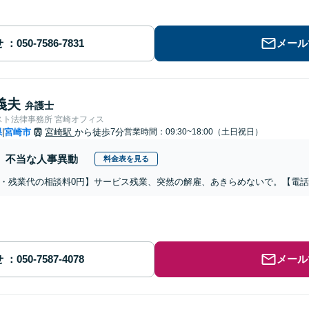
せ
メール
義夫
弁護士
スト法律事務所 宮崎オフィス
県
宮崎市
宮崎駅
から徒歩7分
営業時間：09:30~18:00（土日祝日）
|
不当な人事異動
料金表を見る
・残業代の相談料0円】サービス残業、突然の解雇、あきらめないで。【電
せ
メール