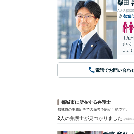
柴田 
A＆S福
都城
【九州
すい】
します
電話でお問い合わ
都城市に所在する弁護士
都城市の事務所等での面談予約が可能です。
2
人の弁護士が見つかりました
(検索結