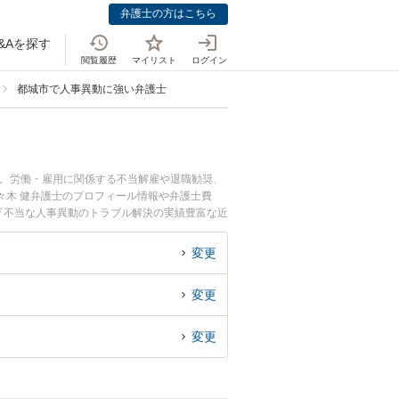
弁護士の方はこちら
&Aを探す
閲覧履歴
マイリスト
ログイン
都城市で人事異動に強い弁護士
中。労働・雇用に関係する不当解雇や退職勧奨、
々木 健弁護士のプロフィール情報や弁護士費
『不当な人事異動のトラブル解決の実績豊富な近
の相談者さんにおすすめです。
変更
変更
変更