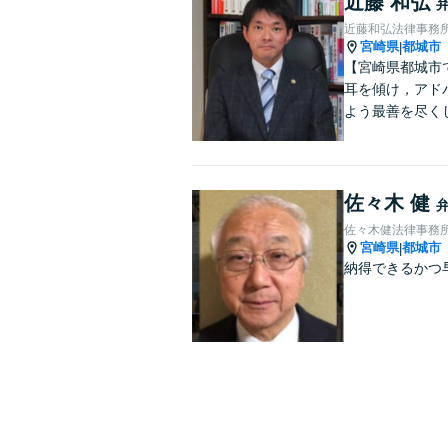
近藤 和弘
近藤和弘法律事務
宮崎県
都城市
|
【宮崎県都城市
耳を傾け，アド
よう最善を尽く
佐々木 健
佐々木健法律事務
宮崎県
都城市
|
納得できるかつ