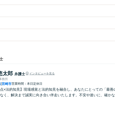
士
悠太郎
弁護士
インタビューを見る
律事務所
県
宮崎市
営業時間：本日定休日
|
点×法的知見】現場感覚と法的知見を融合し、あなたにとっての「最善
なく、解決まで誠実に向き合い伴走いたします。不安や迷いに、確かな