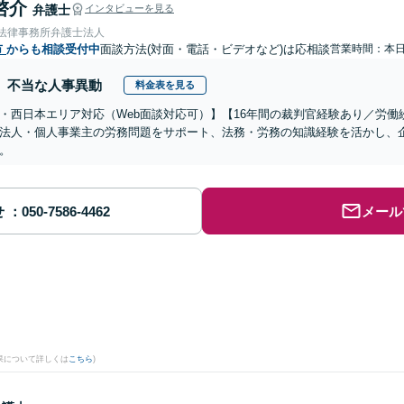
啓介
弁護士
インタビューを見る
岡法律事務所弁護士法人
市
からも相談受付中
面談方法(対面・電話・ビデオなど)は応相談
営業時間：本
不当な人事異動
料金表を見る
・西日本エリア対応（Web面談対応可）】【16年間の裁判官経験あり／労
法人・個人事業主の労務問題をサポート、法務・労務の知識経験を活かし、
。
せ
メール
果について詳しくは
こちら
)