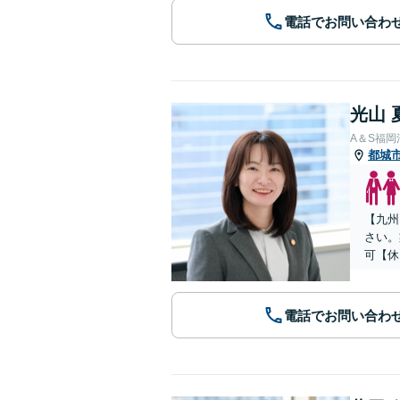
電話でお問い合わ
光山 
A＆S福
都城
【九州
さい。
可【休
電話でお問い合わ