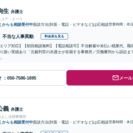
絢生
弁護士
人ユア・エース
市
からも相談受付中
面談方法(対面・電話・ビデオなど)は応相談
営業時間：本
不当な人事異動
料金表を見る
エリア対応】【初回相談無料】【電話相談可】不当解雇や未払い残業代、職
り扱い実績あり「元裁判官の弁護士が在籍する事務所／労働審判から訴訟ま
」
せ
メール
公義
弁護士
みよし法律事務所
市
からも相談受付中
面談方法(対面・電話・ビデオなど)は応相談
営業時間：本