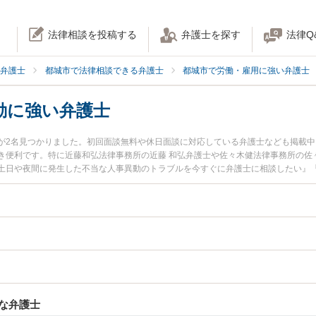
法律相談を投稿する
弁護士を探す
法律Q
弁護士
都城市で法律相談できる弁護士
都城市で労働・雇用に強い弁護士
動に強い弁護士
が2名見つかりました。初回面談無料や休日面談に対応している弁護士なども掲載
き便利です。特に近藤和弘法律事務所の近藤 和弘弁護士や佐々木健法律事務所の佐
土日や夜間に発生した不当な人事異動のトラブルを今すぐに弁護士に相談したい』
当な人事異動を法律相談できる都城市内の弁護士に相談予約したい』などでお困り
な弁護士