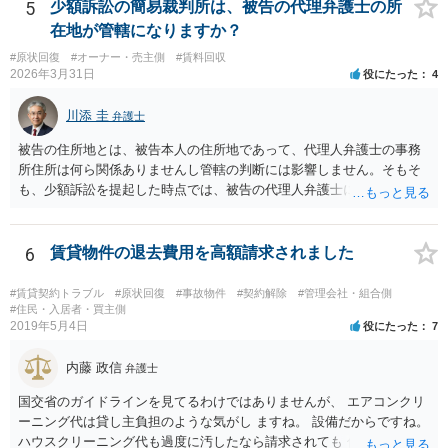
5
少額訴訟の簡易裁判所は、被告の代理弁護士の所
在地が管轄になりますか？
#原状回復
#オーナー・売主側
#賃料回収
2026年3月31日
役にたった
4
川添 圭
弁護士
被告の住所地とは、被告本人の住所地であって、代理人弁護士の事務
所住所は何ら関係ありませんし管轄の判断には影響しません。そもそ
も、少額訴訟を提起した時点では、被告の代理人弁護士には民事訴訟
法の訴訟代理人としての地位はまだないからです。
6
賃貸物件の退去費用を高額請求されました
#賃貸契約トラブル
#原状回復
#事故物件
#契約解除
#管理会社・組合側
#住民・入居者・買主側
2019年5月4日
役にたった
7
内藤 政信
弁護士
国交省のガイドラインを見てるわけではありませんが、 エアコンクリ
ーニング代は貸し主負担のような気がし ますね。 設備だからですね。
ハウスクリーニング代も過度に汚したなら請求されても 仕方ないでし