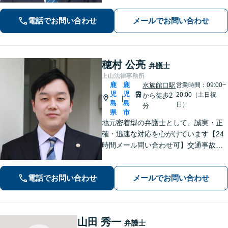
ない場合、まずは堂園法律事務所まで
ご相談ください。
電話でお問い合わせ
メールでお問い合わせ
穂村 公亮
弁護士
上山法律事務所
鹿
鹿
水族館口駅
営業時間：09:00~
児
児
20:00（土日祝
から徒歩2
|
島
島
日）
分
県
市
地元密着型の弁護士として、誠実・正
確・迅速な対応を心がけています【24
時間メール問い合わせ可】交通事故／
離婚／労働／不動産等のトラブルにも
幅広く対応。新しい人生のスタートを
電話でお問い合わせ
メールでお問い合わせ
切るお手伝いをします【市電水族館口
駅2分】【完全個室】
山田 秀一
弁護士