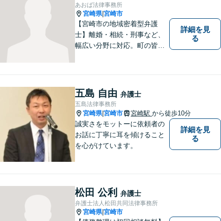
あおば法律事務所
宮崎県
宮崎市
|
【宮崎市の地域密着型弁護
詳細を見
士】離婚・相続・刑事など、
る
幅広い分野に対応。町の皆様
を平穏な暮らしへと導きま
す。問題はお一人で抱え込む
ことなく、お気軽にご相談く
ださい。きっと道が開けま
五島 自由
弁護士
す。
五島法律事務所
宮崎県
宮崎市
宮崎駅
から徒歩10分
|
誠実さをモットーに依頼者の
詳細を見
お話に丁寧に耳を傾けること
る
を心がけています。
松田 公利
弁護士
弁護士法人松田共同法律事務所
宮崎県
宮崎市
|