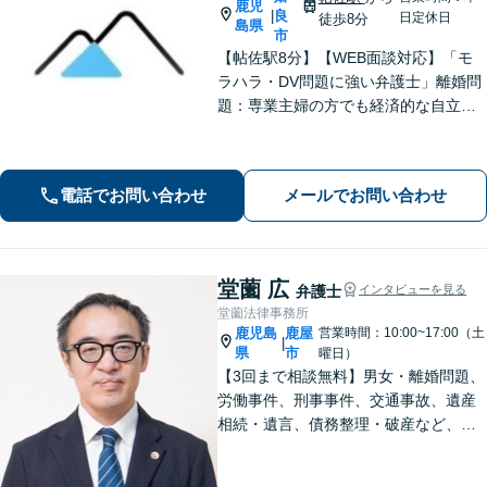
鹿児
良
|
日定休日
徒歩8分
島県
市
【帖佐駅8分】【WEB面談対応】「モ
ラハラ・DV問題に強い弁護士」離婚問
題：専業主婦の方でも経済的な自立に
向けた道筋を示し、新しい人生のスタ
ートをバックアップ「借金問題：毎月
の返済に追われる自転車操業状態の方
電話でお問い合わせ
メールでお問い合わせ
もご相談ください」【休日・夜間相談
可】
堂薗 広
弁護士
インタビューを見る
堂薗法律事務所
鹿児島
鹿屋
営業時間：10:00~17:00（土
|
県
市
曜日）
【3回まで相談無料】男女・離婚問題、
労働事件、刑事事件、交通事故、遺産
相続・遺言、債務整理・破産など、幅
広く対応しています。【休日・夜間も
対応】どこに相談したらいいか分から