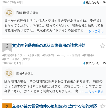
2020年9月26日
役にたった
48
内藤 政信
弁護士
貸主から代理権を得ている人と交渉する必要がありますね。 委任状を
もらってください。 写真は、取ってください。 管理会社と結託してる
可能性がありますね。 東京都のガイドラインを勉強するといいでしょ
う。 払わずに、調停を申し立てるといいでしょう。
2
賃貸住宅退去時の原状回復費用の請求時効
#賃貸契約トラブル
#原状回復
#契約解除
#オーナー・売主側
#賃料回収
#住民・入居者・買主側
2018年1月17日
役にたった
25
匿名A
弁護士
除斥期間の場合、その期間内に裁判を起こす必要があります。 時効の
ように請求をすれば６カ月期間が延びる（説明として不十分ですがご
容赦下さい）という と言う制度ではありません。 従って、理論上は１
年経過していますので、既に支払義務はありません。
3
立会い後の賃貸物件の追加請求に対する法的対応