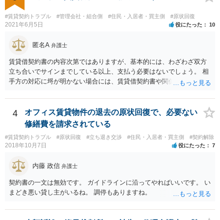
#賃貸契約トラブル
#管理会社・組合側
#住民・入居者・買主側
#原状回復
2021年6月5日
役にたった
10
匿名A
弁護士
賃貸借契約書の内容次第ではありますが、基本的には、わざわざ双方
立ち合いでサインまでしている以上、支払う必要はないでしょう。 相
手方の対応に埒が明かない場合には、賃貸借契約書や関係資料を個別
に弁護士に見せ、対応方針をご検討いただくことをお勧めいたしま
す。
4
オフィス賃貸物件の退去の原状回復で、必要ない
修繕費を請求されている
#賃貸契約トラブル
#原状回復
#立ち退き交渉
#住民・入居者・買主側
#契約解除
2018年10月7日
役にたった
7
内藤 政信
弁護士
契約書の一文は無効です。 ガイドラインに沿ってやればいいです。 い
まどき悪い貸し主がいるね。 調停もありますね。