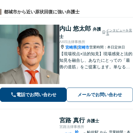
都城市から近い原状回復に強い弁護士
内山 悠太郎
弁護
インタビューを見
る
士
AXIS法律事務所
宮崎県
宮崎市
営業時間：本日定休日
|
【現場視点×法的知見】現場感覚と法的
知見を融合し、あなたにとっての「最
善の道筋」をご提案します。単なるリ
スク指摘ではなく、解決まで誠実に向
き合い伴走いたします。不安や迷い
に、確かな指針を。お気軽にご相談く
ださい。
電話でお問い合わせ
メールでお問い合わせ
宮路 真行
弁護士
宮路法律事務所
姶
帖佐駅
から
営業時間：本