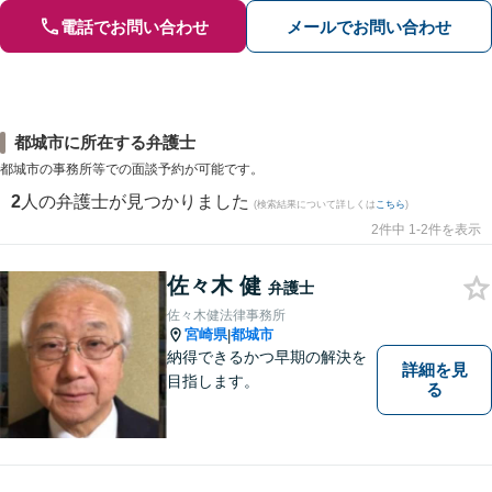
電話でお問い合わせ
メールでお問い合わせ
都城市に所在する弁護士
都城市の事務所等での面談予約が可能です。
2
人の弁護士が見つかりました
(検索結果について詳しくは
こちら
)
2件中 1-2件を表示
佐々木 健
弁護士
佐々木健法律事務所
宮崎県
都城市
|
納得できるかつ早期の解決を
詳細を見
目指します。
る