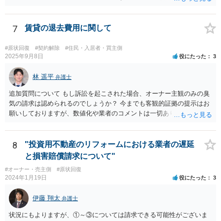
ょうが、生活上の通常の汚れならば、貸し主 負担だと思いますね。 次
の借主のための清掃だと思いますね。 ほっといて争ってみたらいいで
しょう。
7
賃貸の退去費用に関して
#原状回復
#契約解除
#住民・入居者・買主側
2025年9月8日
役にたった
3
林 遥平
弁護士
追加質問について もし訴訟を起こされた場合、オーナー主観のみの臭
気の請求は認められるのでしょうか？ 今までも客観的証拠の提示はお
願いしておりますが、数値化や業者のコメントは一切ありません。こ
ちらは訴訟を起こされて不利になりますでしょうか？ →オーナーの主
観のみの臭気の請求は認められず、オーナーの請求が認められるため
には、客観的な証拠が必要です。訴訟を提起されたとしても、オーナ
8
"投資用不動産のリフォームにおける業者の遅延
ーの請求が認容される可能性は小さいと思います。
と損害賠償請求について"
#オーナー・売主側
#原状回復
2024年1月19日
役にたった
3
伊藤 翔太
弁護士
状況にもよりますが、①～③については請求できる可能性がございま