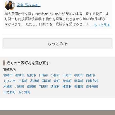
高島 秀行
弁護士
退去費用が何を指すのかわかりませんが 契約の本旨に反する使用によ
り発生した損害賠償請求は 物件を返還したときから1年の除斥期間に
かかります。 ただし、口頭でも一度請求を受けると 上記回答の時効の
問題となります。
もっとみる
近くの市区町村を選び直す
宮崎県内
宮崎市
都城市
延岡市
日南市
小林市
日向市
串間市
西都市
えびの市
三股町
高原町
国富町
綾町
高鍋町
新富町
西米良村
木城町
川南町
都農町
門川町
諸塚村
椎葉村
美郷町
高千穂町
日之影町
五ヶ瀬町