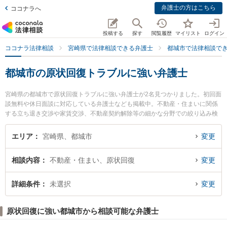
弁護士の方はこちら
ココナラへ
投稿する
探す
閲覧履歴
マイリスト
ログイン
ココナラ法律相談
宮崎県で法律相談できる弁護士
都城市で法律相談で
都城市の原状回復トラブルに強い弁護士
宮崎県の都城市で原状回復トラブルに強い弁護士が2名見つかりました。初回面
談無料や休日面談に対応している弁護士なども掲載中。不動産・住まいに関係
する立ち退き交渉や家賃交渉、不動産契約解除等の細かな分野での絞り込み検
索もでき便利です。特に佐々木健法律事務所の佐々木 健弁護士や近藤和弘法律
事務所の近藤 和弘弁護士のプロフィール情報や弁護士費用、強みなどが注目さ
エリア
宮崎県、都城市
変更
れています。『都城市で土日や夜間に発生した原状回復トラブルのトラブルを
今すぐに弁護士に相談したい』『原状回復トラブルのトラブル解決の実績豊富
相談内容
不動産・住まい、原状回復
変更
な近くの弁護士を検索したい』『初回相談無料で原状回復トラブルを法律相談
できる都城市内の弁護士に相談予約したい』などでお困りの相談者さんにおす
すめです。
詳細条件
未選択
変更
原状回復に強い都城市から相談可能な弁護士