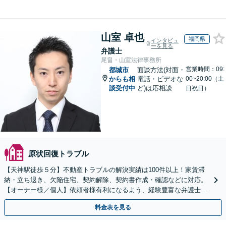
山室 卓也
福岡県
インタビュ
ーを見る
弁護士
尾畠・山室法律事務所
営業時間：09:
都城市
面談方法(対面・
からも相
電話・ビデオな
00~20:00（土
談受付中
ど)は応相談
日祝日）
原状回復トラブル
【天神駅徒歩５分】不動産トラブルの解決実績は100件以上！家賃滞
納・立ち退き、欠陥住宅、契約解除、契約書作成・確認などに対応。
【オーナー様／個人】依頼者様有利になるよう、経験豊富な弁護士が
交渉いたします。まずは電話相談からお越しください
料金表を見る