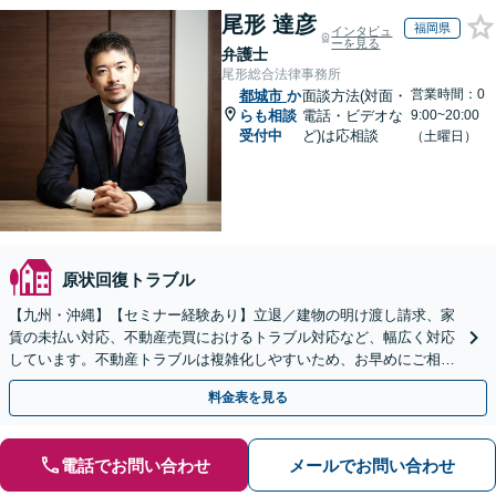
尾形 達彦
福岡県
インタビュ
ーを見る
弁護士
尾形総合法律事務所
営業時間：0
都城市
か
面談方法(対面・
らも相談
電話・ビデオな
9:00~20:00
受付中
ど)は応相談
（土曜日）
原状回復トラブル
【九州・沖縄】【セミナー経験あり】立退／建物の明け渡し請求、家
賃の未払い対応、不動産売買におけるトラブル対応など、幅広く対応
しています。不動産トラブルは複雑化しやすいため、お早めにご相談
ください。【休日・夜間面談可】
料金表を見る
電話でお問い合わせ
メールでお問い合わせ