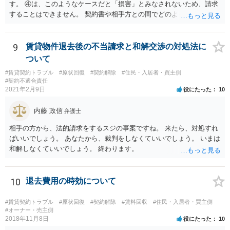
す。 ④は、このようなケースだと「損害」とみなされないため、請求
することはできません。 契約書や相手方との間でどのようなやりとり
があったかなど、具体的な事情（と証拠）によって、請求の難易も変
わってくるかと思いますので、一度お近くの法律事務所に相談された
ほうがよろしいかと思います。
9
賃貸物件退去後の不当請求と和解交渉の対処法に
ついて
#賃貸契約トラブル
#原状回復
#契約解除
#住民・入居者・買主側
#契約不適合責任
2021年2月9日
役にたった
10
内藤 政信
弁護士
相手の方から、法的請求をするスジの事案ですね。 来たら、対処すれ
ばいいでしょう。 あなたから、裁判をしなくていいでしょう。 いまは
和解しなくていいでしょう。 終わります。
10
退去費用の時効について
#賃貸契約トラブル
#原状回復
#契約解除
#賃料回収
#住民・入居者・買主側
#オーナー・売主側
2018年11月8日
役にたった
10