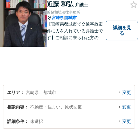
近藤 和弘
弁護士
近藤和弘法律事務所
宮崎県
都城市
|
【宮崎県都城市で交通事故案
詳細を見
件に力を入れている弁護士で
る
す】ご相談に来られた方の話
に先入観を持たずに耳を傾
け，アドバイス致します。お
引き受けした案件について
は，依頼者が希望されるベス
トな解決に至るよう最善を尽
くします。お気軽にご相談く
ださい。
エリア
宮崎県、都城市
変更
相談内容
不動産・住まい、原状回復
変更
詳細条件
未選択
変更