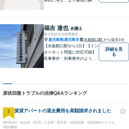
策を提供。依頼者様と真摯に
向き合い、一人の人間とし
て、弁護士として、全力でサ
ポートいたします。
福吉 達也
弁護士
鹿児島総合法律事務所
鹿児島県
鹿児島市
水族館口駅
から徒歩1分
|
【水族館口駅から1分】【イン
詳細を見
ターネット問題に対応可能】
る
民事事件・刑事事件のような
問題のみならず、インターネ
ット問題にも対応しておりま
す。電話・メールでのお問い
合わせも受け付けておりま
す。お気軽にご相談くださ
原状回復トラブルの法律Q&Aランキング
い。
1
賃貸アパートの退去費用を高額請求されました
#管理会社・組合側
#住民・入居者・買主側
#原状回復
#賃貸契約トラブル
#契約解除