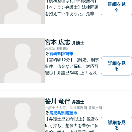
【債務整理は初回相談無料】
詳細を見
【ベテラン弁護士】法律問題
る
を抱えているあなた。是非一
度ご相談ください。
宮本 広志
弁護士
宮本法律事務所
宮崎県
宮崎市
|
【宮崎駅12分】【離婚、刑事
詳細を見
事件、借金など幅広く対応可
る
能◎】弁護歴5年以上！地域に
密着し、一人一人に向き合い
事件を解決してまいります。
お困りごとがあれば、お気軽
にご相談ください。迅速・適
笹川 竜伴
弁護士
切な解決を目指し尽力しま
弁護士法人笹川法律事務所 鹿屋支所
す。
鹿児島県
鹿屋市
|
【弁護士歴20年以上】視野を
詳細を見
広く持ち、想像力を豊かに多
る
角的に考え、より最善の解決