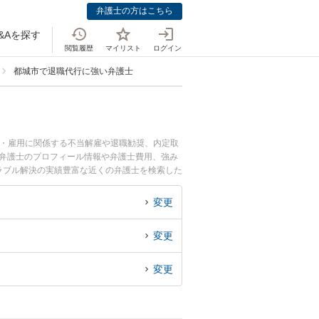
弁護士の方はこちら
&Aを探す
閲覧履歴
マイリスト
ログイン
都城市で退職代行に強い弁護士
働・雇用に関係する不当解雇や退職勧奨、内定取
弘弁護士のプロフィール情報や弁護士費用、強み
ラブル解決の実績豊富な近くの弁護士を検索した
。
変更
変更
変更