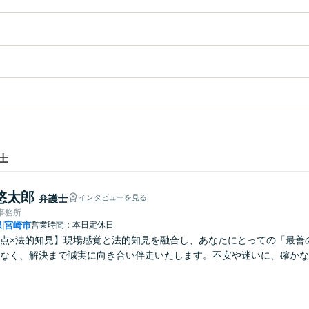
士
悠太郎
弁護士
インタビューを見る
律事務所
県
宮崎市
営業時間：本日定休日
|
点×法的知見】現場感覚と法的知見を融合し、あなたにとっての「最善
なく、解決まで誠実に向き合い伴走いたします。不安や迷いに、確かな