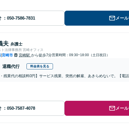
せ
メール
義夫
弁護士
スト法律事務所 宮崎オフィス
県
宮崎市
宮崎駅
から徒歩7分
営業時間：09:30~18:00（土日祝日）
|
退職代行
料金表を見る
・残業代の相談料0円】サービス残業、突然の解雇、あきらめないで。【電
せ
メール