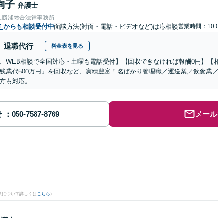
絢子
弁護士
人勝浦総合法律事務所
市
からも相談受付中
面談方法(対面・電話・ビデオなど)は応相談
営業時間：10:0
退職代行
料金表を見る
、WEB相談で全国対応・土曜も電話受付】【回収できなければ報酬0円】【相
残業代500万円」を回収など、実績豊富！名ばかり管理職／運送業／飲食業
方も対応。
せ
メール
果について詳しくは
こちら
)