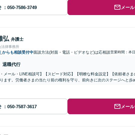
せ
メール
雅弘
弁護士
合法律事務所
市
からも相談受付中
面談方法(対面・電話・ビデオなど)は応相談
営業時間：本
退職代行
・メール・LINE相談可】【スピード対応】【明瞭な料金設定】【依頼者さ
ります。労働者さまの当たり前の権利を守り、前向きに次のステージへと歩
せ
メール