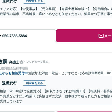
退職代行
料金表を見る
エリア対応】【労災事故】【元公務員】【弁護士歴10年以上】【労働組合の
残業代の請求、不当解雇・雇い止めなどお任せください。慎重かつ丁寧に事
メー
敦嗣
弁護士
インタビューを見る
人勝浦総合法律事務所
市
からも相談受付中
面談方法(対面・電話・ビデオなど)は応相談
営業時間：10:0
退職代行
料金表を見る
相談、WEB相談で全国対応】【回収できなければ報酬0円】【相談料・着手
外資系など未払い残業代は妥協せずに交渉！他事務所で断られた方もご相談
受付しています