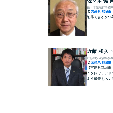
佐々木 健
佐々木健法律事務
宮崎県
都城市
|
納得できるかつ
近藤 和弘
近藤和弘法律事務
宮崎県
都城市
|
【宮崎県都城市
耳を傾け，アド
よう最善を尽く