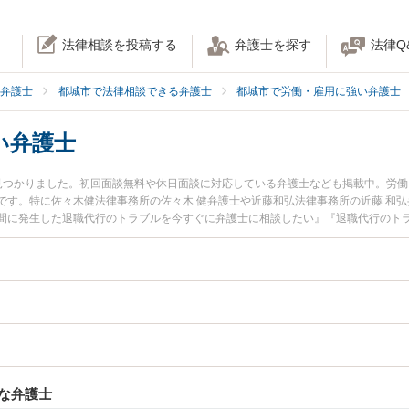
法律相談を投稿する
弁護士を探す
法律Q
弁護士
都城市で法律相談できる弁護士
都城市で労働・雇用に強い弁護士
い弁護士
見つかりました。初回面談無料や休日面談に対応している弁護士なども掲載中。労
です。特に佐々木健法律事務所の佐々木 健弁護士や近藤和弘法律事務所の近藤 和
間に発生した退職代行のトラブルを今すぐに弁護士に相談したい』『退職代行のト
る都城市内の弁護士に相談予約したい』などでお困りの相談者さんにおすすめです
な弁護士