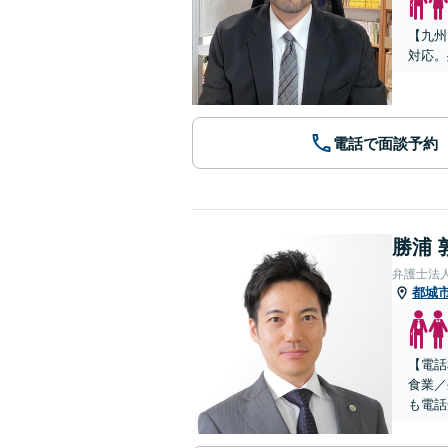
【九州
対応。
電話で面談予約
勝浦 
弁護士法
都城
【電話
食業／
も電話