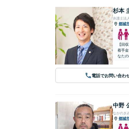
杉本 
弁護士法
都城
【回収
着手金
なたの
電話でお問い合わ
中野 
なかのき
都城