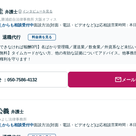
圭
弁護士
インタビューを見る
人勝浦総合法律事務所 大阪オフィス
市
からも相談受付中
面談方法(対面・電話・ビデオなど)は応相談
営業時間：本
退職代行
料金表を見る
できなければ報酬0円】名ばかり管理職／運送業／飲食業／外資系など未払
無料】タイムカードがない方、他の有効な証拠についてアドバイス。他事務
権利を守ります！
せ
メール
公義
弁護士
みよし法律事務所
市
からも相談受付中
面談方法(対面・電話・ビデオなど)は応相談
営業時間：本