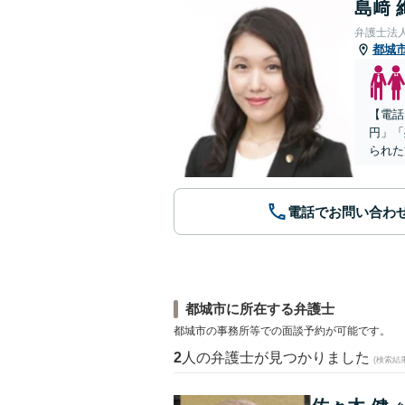
島﨑 
弁護士法
都城
【電話
円」「
られた
電話でお問い合わ
都城市に所在する弁護士
都城市の事務所等での面談予約が可能です。
2
人の弁護士が見つかりました
(検索結