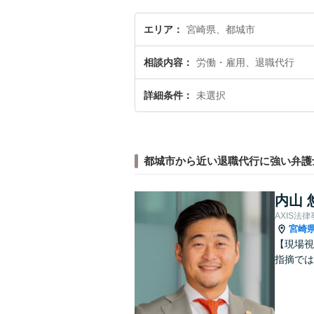
エリア
宮崎県、都城市
相談内容
労働・雇用、退職代行
詳細条件
未選択
都城市から近い退職代行に強い弁護
内山 
AXIS法
宮崎
【現場視
指摘では