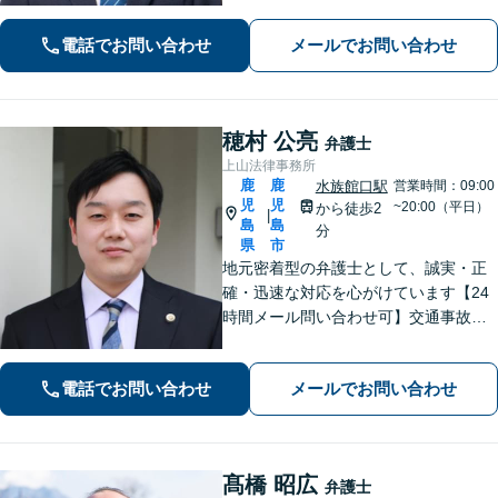
ない場合、まずは堂園法律事務所まで
ご相談ください。
電話でお問い合わせ
メールでお問い合わせ
穂村 公亮
弁護士
上山法律事務所
鹿
鹿
水族館口駅
営業時間：09:00
児
児
~20:00（平日）
から徒歩2
|
島
島
分
県
市
地元密着型の弁護士として、誠実・正
確・迅速な対応を心がけています【24
時間メール問い合わせ可】交通事故／
離婚／労働／不動産等のトラブルにも
幅広く対応。新しい人生のスタートを
電話でお問い合わせ
メールでお問い合わせ
切るお手伝いをします【市電水族館口
駅2分】【完全個室】
髙橋 昭広
弁護士