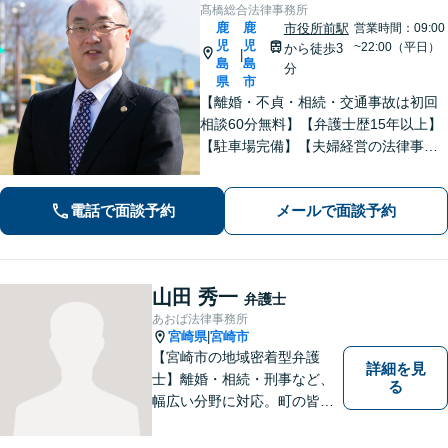
髙橋総合法律事務所
鹿
鹿
市役所前駅
営業時間：09:00
児
児
~22:00（平日）
から徒歩3
|
島
島
分
県
市
【離婚・不貞・相続・交通事故は初回
相談60分無料】【弁護士歴15年以上】
【駐車場完備】【夫婦経営の法律事務
所】長年の経験からトラブルを早期に
解決します【離婚問題】最善の解決方
電話で面談予約
メールで面談予約
法をご提案します【交通事故】適切な
賠償金・後遺障害認定を獲得します
山田 秀一
弁護士
あおば法律事務所
宮崎県
宮崎市
|
【宮崎市の地域密着型弁護
詳細を見
士】離婚・相続・刑事など、
る
幅広い分野に対応。町の皆様
を平穏な暮らしへと導きま
す。問題はお一人で抱え込む