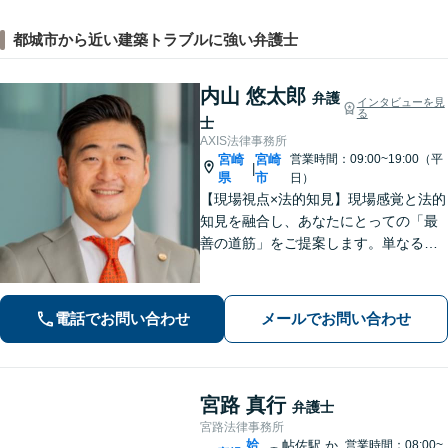
都城市から近い建築トラブルに強い弁護士
内山 悠太郎
弁護
インタビューを見
る
士
AXIS法律事務所
宮崎
宮崎
営業時間：09:00~19:00（平
|
県
市
日）
【現場視点×法的知見】現場感覚と法的
知見を融合し、あなたにとっての「最
善の道筋」をご提案します。単なるリ
スク指摘ではなく、解決まで誠実に向
き合い伴走いたします。不安や迷い
に、確かな指針を。お気軽にご相談く
電話でお問い合わせ
メールでお問い合わせ
ださい。
宮路 真行
弁護士
宮路法律事務所
姶
帖佐駅
か
営業時間：08:00~