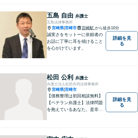
ことなく、お気軽にご相談く
ださい。きっと道が開けま
五島 自由
弁護士
す。
五島法律事務所
宮崎県
宮崎市
宮崎駅
から徒歩10分
|
誠実さをモットーに依頼者の
詳細を見
お話に丁寧に耳を傾けること
る
を心がけています。
松田 公利
弁護士
弁護士法人松田共同法律事務所
宮崎県
宮崎市
|
【債務整理は初回相談無料】
詳細を見
【ベテラン弁護士】法律問題
る
を抱えているあなた。是非一
度ご相談ください。