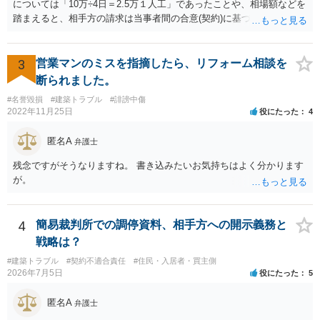
については「10万÷4日＝2.5万１人工」であったことや、相場額などを
踏まえると、相手方の請求は当事者間の合意(契約)に基づかない不当な
請求と言い得るので、追加工事代金については10万円（2.5万×4人）し
か支払う意向がない旨を伝えて、減額の交渉をすべきでしょう。 相手
方の立場としても、裁判を起こす時間や労力、経済的コストその他裁
3
営業マンのミスを指摘したら、リフォーム相談を
判が終わるまでキャッシュが入ってこないことなどがネックになり得
断られました。
るでしょうから、減額に応じてくる可能性は大いにあるかと思いま
#名誉毀損
#建築トラブル
#誹謗中傷
す。
2022年11月25日
役にたった
4
匿名A
弁護士
残念ですがそうなりますね。 書き込みたいお気持ちはよく分かります
が。
4
簡易裁判所での調停資料、相手方への開示義務と
戦略は？
#建築トラブル
#契約不適合責任
#住民・入居者・買主側
2026年7月5日
役にたった
5
匿名A
弁護士