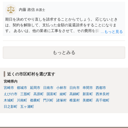
まいますが）この同意を得ている旨虚偽の申請を行い、建築許可を得
たのかもしれません。 近隣住民の同意は必須の要件ではないため、直
内藤 政信
弁護士
ちに建築確認自体が取り消されるわけではございませんが、虚偽の申
期日を決めてやり直しを請求することからでしょう。 応じないとき
請を行ったことについて申請者の責任を追及する余地はあろうかと存
は、契約を解除して、支払った金額の返還請求をすることになりま
じます。 お話をお聞きする限り、相手方のやり口は非常に強引かつ高
す。 あるいは、他の業者に工事をさせて、その費用を損害として請求
圧的で、相談者様が恐怖を感じるのは無理もないことかと思います。
することになるで しょう。
相手方の態度を見ていると、無理矢理塀を破壊して建築工事を強行す
るおそれすらあるように思われますので、相手方に、塀の取り壊しに
は応じない旨や、「隣地の許可済と話して（嘘をついて）建築許可を
もっとみる
取った」ということについて説明を求める旨を記載した通知書を送り
付けるとともに、行政にも相談するのがよろしいかと存じます。 ま
た、相談者様が弁護士に依頼することで、相手方との交渉は全て弁護
士に任せることができ、相手方と話さなければならないという精神的
近くの市区町村を選び直す
なご負担をなくすこともできます。 相手方に恐怖を感じ、ご自身で話
宮崎県内
し合いを行うことができそうにないようでしたら、一度弁護士に依頼
宮崎市
都城市
延岡市
日南市
小林市
日向市
串間市
西都市
することをご検討いただくのがよろしいかもしれません。 ご参考にな
えびの市
三股町
高原町
国富町
綾町
高鍋町
新富町
西米良村
れば幸いです。
木城町
川南町
都農町
門川町
諸塚村
椎葉村
美郷町
高千穂町
日之影町
五ヶ瀬町