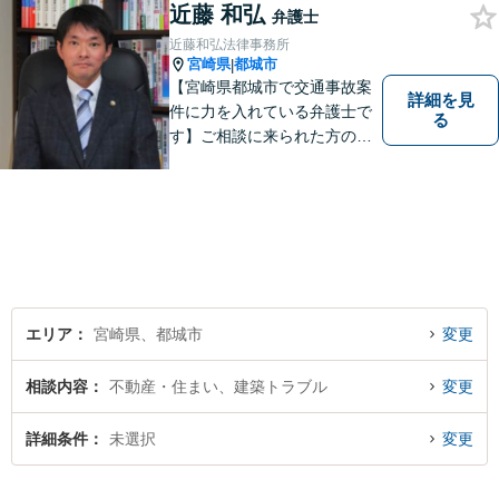
近藤 和弘
弁護士
近藤和弘法律事務所
宮崎県
都城市
|
【宮崎県都城市で交通事故案
詳細を見
件に力を入れている弁護士で
る
す】ご相談に来られた方の話
に先入観を持たずに耳を傾
け，アドバイス致します。お
引き受けした案件について
は，依頼者が希望されるベス
トな解決に至るよう最善を尽
くします。お気軽にご相談く
ださい。
エリア
宮崎県、都城市
変更
相談内容
不動産・住まい、建築トラブル
変更
詳細条件
未選択
変更