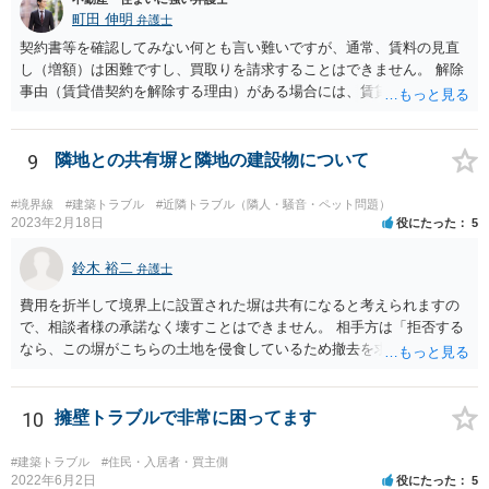
町田 伸明
弁護士
契約書等を確認してみない何とも言い難いですが、通常、賃料の見直
し（増額）は困難ですし、買取りを請求することはできません。 解除
事由（賃貸借契約を解除する理由）がある場合には、賃貸借契約を解
除して、土地建物の明け渡しを求めることも可能です。 明け渡しを求
めることができる状況であれば、事実上、賃料の見直し（増額）や買
取りの交渉をすることもあり得るでしょう。 反対に、明け渡しを求め
9
隣地との共有塀と隣地の建設物について
ることが難しいのであれば、賃料の見直し（増額）や買取りの交渉も
困難とならざるを得ないでしょう。 いずれにしても、（強制的な）明
#境界線
#建築トラブル
#近隣トラブル（隣人・騒音・ペット問題）
け渡しなどの請求もお考えなのであれば、現況や契約書等の確認が不
2023年2月18日
役にたった
5
可欠ですから、資料等一式を持参して弁護士にご相談された方がよい
かと思います。
鈴木 裕二
弁護士
費用を折半して境界上に設置された塀は共有になると考えられますの
で、相談者様の承諾なく壊すことはできません。 相手方は「拒否する
なら、この塀がこちらの土地を侵食しているため撤去を求める手続き
に移る」と述べているようですが、隣地の所有者と同意のうえ設置し
ているわけですから、相談者様の同意なく塀の撤去を求めることは法
的には難しいように思われます。 また、「隣地（相談者様）の許可」
10
擁壁トラブルで非常に困ってます
というのが何の許可を示しているのか判然としませんが、一般に、高
層建築物の建築確認を得る際は、近隣住民と協議してその建築に関し
#建築トラブル
#住民・入居者・買主側
同意を得るよう行政指導が行われておりますので、（推測になってし
2022年6月2日
役にたった
5