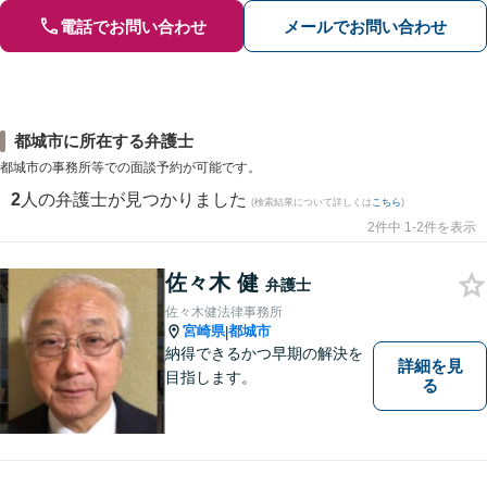
電話でお問い合わせ
メールでお問い合わせ
都城市に所在する弁護士
都城市の事務所等での面談予約が可能です。
2
人の弁護士が見つかりました
(検索結果について詳しくは
こちら
)
2件中 1-2件を表示
佐々木 健
弁護士
佐々木健法律事務所
宮崎県
都城市
|
納得できるかつ早期の解決を
詳細を見
目指します。
る