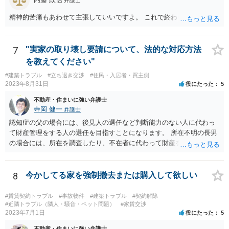
ます。
精神的苦痛もあわせて主張していいですよ。 これで終わります。
7
"実家の取り壊し要請について、法的な対応方法
を教えてください"
#建築トラブル
#立ち退き交渉
#住民・入居者・買主側
2023年8月31日
役にたった
5
不動産・住まいに強い弁護士
寺岡 健一
弁護士
認知症の父の場合には、後見人の選任など判断能力のない人に代わっ
て財産管理をする人の選任を目指すことになります。 所在不明の長男
の場合には、所在を調査したり、不在者に代わって財産を管理する人
の選任を目指すことになります。
8
今かしてる家を強制撤去または購入して欲しい
#賃貸契約トラブル
#事故物件
#建築トラブル
#契約解除
#近隣トラブル（隣人・騒音・ペット問題）
#家賃交渉
2023年7月1日
役にたった
5
不動産・住まいに強い弁護士