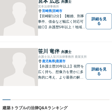
宮本 広志
弁護士
宮本法律事務所
宮崎県
宮崎市
|
【宮崎駅12分】【離婚、刑事
詳細を見
事件、借金など幅広く対応可
る
能◎】弁護歴5年以上！地域に
密着し、一人一人に向き合い
事件を解決してまいります。
お困りごとがあれば、お気軽
にご相談ください。迅速・適
笹川 竜伴
弁護士
切な解決を目指し尽力しま
弁護士法人笹川法律事務所 鹿屋支所
す。
鹿児島県
鹿屋市
|
【弁護士歴20年以上】視野を
詳細を見
広く持ち、想像力を豊かに多
る
角的に考え、より最善の解決
策を提供。依頼者様と真摯に
向き合い、一人の人間とし
て、弁護士として、全力でサ
ポートいたします。
建築トラブルの法律Q&Aランキング