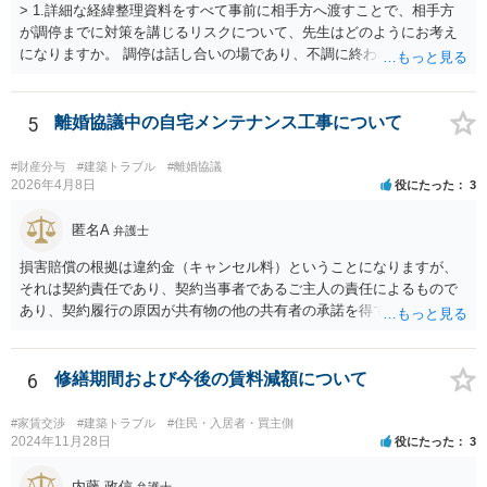
> 1.詳細な経緯整理資料をすべて事前に相手方へ渡すことで、相手方
が調停までに対策を講じるリスクについて、先生はどのようにお考え
になりますか。 調停は話し合いの場であり、不調に終われば訴訟で解
決せざるを得ません。 訴訟では「裁判所にだけ資料を見せる」などと
いう姑息な手段は使えませんし、公平かつ納得のできる解決というの
は、当事者と裁判所が同じ主張と証拠関係を踏まえた上で初めて実現
5
離婚協議中の自宅メンテナンス工事について
できるものだと考えます。 > 2.また、開示する範囲や内容の見せ方に
ついて、何か工夫できる点があればご教示いただけますでしょうか。
#財産分与
#建築トラブル
#離婚協議
弁護士によって考え方が異なるかもしれませんが、資料の一部を相手
2026年4月8日
役にたった
3
に見せないという行動は、その資料（や隠している部分）には提出者
にとって不利な事実が隠されているという推認を働かせることに繋が
匿名A
弁護士
るリスクがあります（もちろん、争点と全く無関係な部分をマスキン
損害賠償の根拠は違約金（キャンセル料）ということになりますが、
グ等することはありますが、それは手続戦略とは別の問題です）。 裁
それは契約責任であり、契約当事者であるご主人の責任によるもので
判所は公平な第三者であり、調停委員会に与える心証も考慮する必要
あり、契約履行の原因が共有物の他の共有者の承諾を得ていなかった
があります。手続を有利に進めたいのであれば、証拠の出し方より
というのは、まさしくご主人の責任ですので、全額ご主人が負担され
も、どのような反論でも対応できるように自身の主張をきちんと押さ
るべきものであり、奥さんが負担すべき債務ではありません。つまり
え、説得力のある説明と資料を用意することだと思います。 ただ、今
奥さんにメンテナンス工事契約を承諾しなければならない義務はあり
6
修繕期間および今後の賃料減額について
回提出を予定している資料がどのようなものであるのか、争点とどの
ません。 それでも請求をされましたら、個別の法律相談をされること
ような関係があるのか、なぜ調停を選択したのか等の個別事情によっ
をお薦めします。
て具体的なに採るべき手段は変わってくるため、上記はあくまで個別
#家賃交渉
#建築トラブル
#住民・入居者・買主側
2024年11月28日
役にたった
3
事情を踏まえない一般論としてご理解いただき、本件でどのように対
応すべきであるかについては弁護士へ直接相談された方がよいと思い
内藤 政信
弁護士