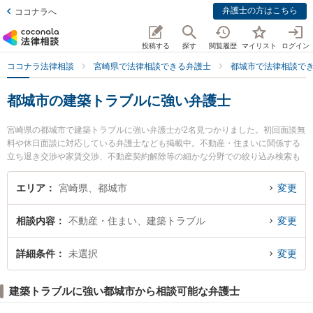
弁護士の方はこちら
ココナラへ
投稿する
探す
閲覧履歴
マイリスト
ログイン
ココナラ法律相談
宮崎県で法律相談できる弁護士
都城市で法律相談で
都城市の建築トラブルに強い弁護士
宮崎県の都城市で建築トラブルに強い弁護士が2名見つかりました。初回面談無
料や休日面談に対応している弁護士なども掲載中。不動産・住まいに関係する
立ち退き交渉や家賃交渉、不動産契約解除等の細かな分野での絞り込み検索も
でき便利です。特に佐々木健法律事務所の佐々木 健弁護士や近藤和弘法律事務
所の近藤 和弘弁護士のプロフィール情報や弁護士費用、強みなどが注目されて
エリア
宮崎県、都城市
変更
います。『都城市で土日や夜間に発生した建築トラブルのトラブルを今すぐに
弁護士に相談したい』『建築トラブルのトラブル解決の実績豊富な近くの弁護
相談内容
不動産・住まい、建築トラブル
変更
士を検索したい』『初回相談無料で建築トラブルを法律相談できる都城市内の
弁護士に相談予約したい』などでお困りの相談者さんにおすすめです。
詳細条件
未選択
変更
建築トラブルに強い都城市から相談可能な弁護士