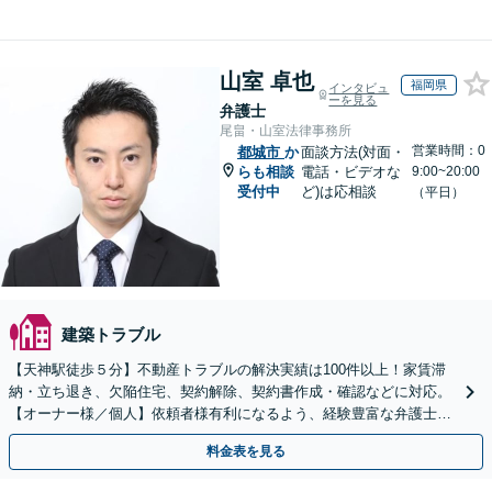
山室 卓也
福岡県
インタビュ
ーを見る
弁護士
尾畠・山室法律事務所
営業時間：0
都城市
か
面談方法(対面・
らも相談
電話・ビデオな
9:00~20:00
受付中
ど)は応相談
（平日）
建築トラブル
【天神駅徒歩５分】不動産トラブルの解決実績は100件以上！家賃滞
納・立ち退き、欠陥住宅、契約解除、契約書作成・確認などに対応。
【オーナー様／個人】依頼者様有利になるよう、経験豊富な弁護士が
交渉いたします。まずは電話相談からお越しください
料金表を見る