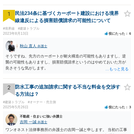
1
民法234条に基づくカーポート建設における境界
線違反による損害賠償請求の可能性について
#境界線
#建築トラブル
2023年8月13日
役にたった
6
秋山 直人
弁護士
そうですね、先方のカーポートが耐火構造の可能性もありますし、逆
襲の可能性もありますし、損害賠償請求というのはやめておいた方が
良さそうな気がします。
2
防水工事の追加請求に関する不当な料金を交渉す
る方法は？
#建築トラブル
#オーナー・売主側
2025年5月26日
役にたった
3
不動産・住まいに強い弁護士
吉岡 一誠
弁護士
ワンオネスト法律事務所の弁護士の吉岡一誠と申します。 当初の工事