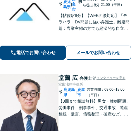
鹿児
良
|
21:00（平日）
ら徒歩8分
島県
市
【帖佐駅8分】【WEB面談対応】「モ
ラハラ・DV問題に強い弁護士」離婚問
題：専業主婦の方でも経済的な自立に
向けた道筋を示し、新しい人生のスタ
ートをバックアップ「借金問題：毎月
の返済に追われる自転車操業状態の方
電話でお問い合わせ
メールでお問い合わせ
もご相談ください」【休日・夜間相談
可】
堂薗 広
弁護士
インタビューを見る
堂薗法律事務所
鹿児島
鹿屋
営業時間：09:00~18:00
|
県
市
（平日）
【3回まで相談無料】男女・離婚問題、
労働事件、刑事事件、交通事故、遺産
相続・遺言、債務整理・破産など、幅
広く対応しています。【休日・夜間も
対応】どこに相談したらいいか分から