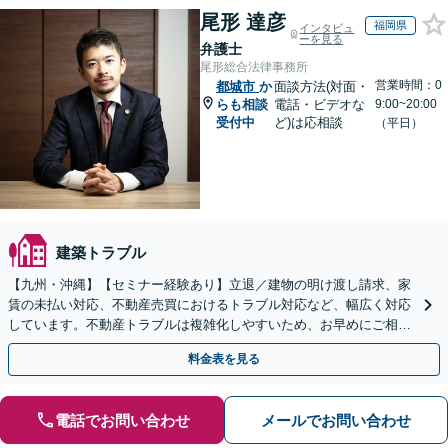
尾形 達彦
福岡県
インタビュ
ーを見る
弁護士
尾形総合法律事務所
営業時間：0
都城市
か
面談方法(対面・
らも相談
電話・ビデオな
9:00~20:00
受付中
ど)は応相談
（平日）
建築トラブル
【九州・沖縄】【セミナー経験あり】立退／建物の明け渡し請求、家
賃の未払い対応、不動産売買におけるトラブル対応など、幅広く対応
しています。不動産トラブルは複雑化しやすいため、お早めにご相談
ください。【休日・夜間面談可】
料金表を見る
電話でお問い合わせ
メールでお問い合わせ