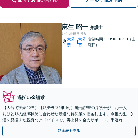
電話でお問い合わせ
メールで面談予約
麻生 昭一
弁護士
麻生法律事務所
大分
大分
営業時間：09:00~16:00（土
|
県
市
曜日）
過払い金請求
【大分で実績40年】【法テラス利用可】地元密着の弁護士が、お一人
おひとりの経済状況に合わせた最適な解決策を提案します。今後の生
活を見据えた親身なアドバイスで、再出発を全力サポート。手遅れに
なる前に、まずはご相談ください。【休日面談可】
料金表を見る