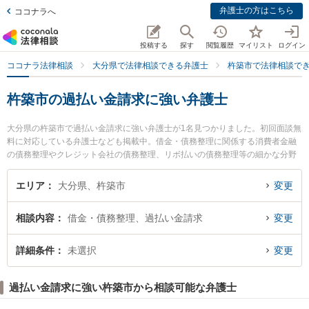
弁護士の方はこちら
ココナラへ
投稿する
探す
閲覧履歴
マイリスト
ログイン
ココナラ法律相談
大分県で法律相談できる弁護士
杵築市で法律相談で
杵築市の過払い金請求に強い弁護士
大分県の杵築市で過払い金請求に強い弁護士が1名見つかりました。初回面談無
料に対応している弁護士なども掲載中。借金・債務整理に関係する消費者金融
の債務整理やクレジット会社の債務整理、リボ払いの債務整理等の細かな分野
での絞り込み検索もでき便利です。特に弁護士法人古庄総合法律事務所の森若
利幸弁護士のプロフィール情報や弁護士費用、強みなどが注目されています。
エリア
大分県、杵築市
変更
『杵築市で土日や夜間に発生した過払い金請求のトラブルを今すぐに弁護士に
相談したい』『過払い金請求のトラブル解決の実績豊富な近くの弁護士を検索
相談内容
借金・債務整理、過払い金請求
変更
したい』『初回相談無料で過払い金請求を法律相談できる杵築市内の弁護士に
相談予約したい』などでお困りの相談者さんにおすすめです。
詳細条件
未選択
変更
過払い金請求に強い杵築市から相談可能な弁護士