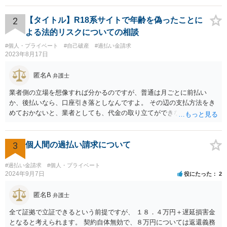
側が動く必要があります。
2
【タイトル】R18系サイトで年齢を偽ったことに
よる法的リスクについての相談
#個人・プライベート
#自己破産
#過払い金請求
2023年8月17日
匿名A
弁護士
業者側の立場を想像すれば分かるのですが、普通は月ごとに前払い
か、後払いなら、口座引き落としなんですよ。 その辺の支払方法をき
めておかないと、業者としても、代金の取り立てができないじゃない
ですか。 なので、クレカや引き落としの設定もせずに登録できてしま
っている時点で、不審なんですよ。 支払い方法として、appleカードな
どを指定されるのは、それだけで不審だとはいえませんが、 総合的に
3
個人間の過払い請求について
みると、不審さは残りますね。 業者側に連絡をして、それでリスクが
消えるということもできません。身分証を渡したら、リスク増えます
#過払い金請求
#個人・プライベート
よ。 無視してしまった方が、かえってリスクを抑えることができると
2024年9月7日
役にたった
2
考えられます。
匿名B
弁護士
全て証拠で立証できるという前提ですが、 １８．４万円＋遅延損害金
となると考えられます。 契約自体無効で、８万円については返還義務