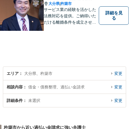
大分県
杵築市
|
サービス業の経験を活かした
詳細を見
法務対応を提供。ご納得いた
る
だける離婚条件を成立させる
ためにサポートします。依頼
者のお話をよく聞き、共感
し、今後の方針を決めていき
ます。【大分県に3拠点ある地
域密着型の事務所】【初回相
談無料】
エリア
大分県、杵築市
変更
相談内容
借金・債務整理、過払い金請求
変更
詳細条件
未選択
変更
杵築市から近い過払い金請求に強い弁護士