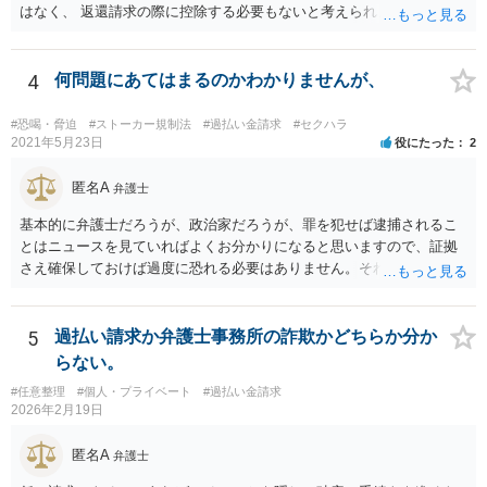
はなく、 返還請求の際に控除する必要もないと考えられます。
4
何問題にあてはまるのかわかりませんが、
#恐喝・脅迫
#ストーカー規制法
#過払い金請求
#セクハラ
2021年5月23日
役にたった
2
匿名A
弁護士
基本的に弁護士だろうが、政治家だろうが、罪を犯せば逮捕されるこ
とはニュースを見ていればよくお分かりになると思いますので、証拠
さえ確保しておけば過度に恐れる必要はありません。それでもなおご
心配であれば、ご自身でも弁護士に相談してもよいかもしれません。
5
過払い請求か弁護士事務所の詐欺かどちらか分か
らない。
#任意整理
#個人・プライベート
#過払い金請求
2026年2月19日
匿名A
弁護士