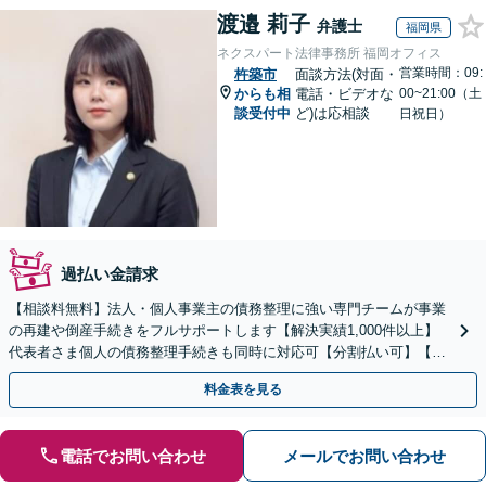
渡邉 莉子
弁護士
福岡県
ネクスパート法律事務所 福岡オフィス
営業時間：09:
杵築市
面談方法(対面・
からも相
電話・ビデオな
00~21:00（土
談受付中
ど)は応相談
日祝日）
過払い金請求
【相談料無料】法人・個人事業主の債務整理に強い専門チームが事業
の再建や倒産手続きをフルサポートします【解決実績1,000件以上】
代表者さま個人の債務整理手続きも同時に対応可【分割払い可】【後
払い応相談】【夜間・休日相談可】
料金表を見る
電話でお問い合わせ
メールでお問い合わせ