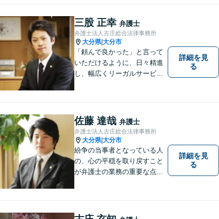
させていただきます。法律問
題でお困りの方はぜひご相談
三股 正幸
弁護士
ください。
弁護士法人古庄総合法律事務所
大分県
大分市
|
「頼んで良かった」と言って
詳細を見
いただけるように、日々精進
る
し、幅広くリーガルサービス
をご提供していきます。
佐藤 達哉
弁護士
弁護士法人古庄総合法律事務所
大分県
大分市
|
紛争の当事者となっている人
詳細を見
の、心の平穏を取り戻すこと
る
が弁護士の業務の重要な点と
考えています。
古庄 玄知