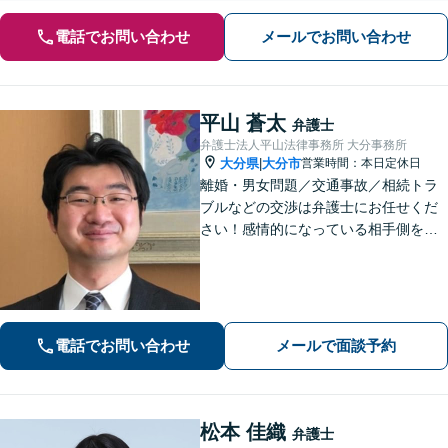
電話でお問い合わせ
メールでお問い合わせ
平山 蒼太
弁護士
弁護士法人平山法律事務所 大分事務所
大分県
大分市
営業時間：本日定休日
|
離婚・男女問題／交通事故／相続トラ
ブルなどの交渉は弁護士にお任せくだ
さい！感情的になっている相手側を冷
静にさせ、落ち着いた解決へと導きま
す。【ビデオ面談可】どのような些細
なお悩みでもご相談ください。丁寧に
ヒアリングします。
電話でお問い合わせ
メールで面談予約
松本 佳織
弁護士