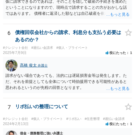
仮に請求できるのであれば、そのことを隠して破産の手続きを進めた
ということになりますので、現時点で請求することの方がおかしな話
ではあります。 債権者に返済した額などは自己破産を依頼した弁護士
が把握していたかと思いますので、合わないなどということはなかっ
たはずです。
6
債権回収会社からの請求、利息分も支払う必要は
あるのか？
#クレジット会社
#過払い金請求
#個人・プライベート
2025年7月9日
役にたった
1
髙橋 俊太
弁護士
請求がない場合であっても、法的には遅延損害金等は発生します。た
だ、それを前提としても全体について時効援用できる可能性があると
思われるというのが先程の回答となります。
7
リボ払いの整理について
#クレジット会社
#個人・プライベート
#リボ払い
#任意整理
#過払い金請求
2024年2月13日
役にたった
1
借金・債務整理に強い弁護士