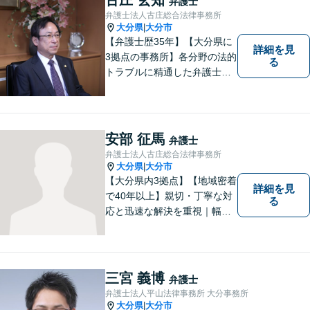
弁護士
弁護士法人古庄総合法律事務所
大分県
大分市
|
【弁護士歴35年】【大分県に
詳細を見
3拠点の事務所】各分野の法的
る
トラブルに精通した弁護士で
す。依頼者の心情にとことん
寄り添い、迅速な対応を目指
します。お気軽に相談しやす
いアットホームな雰囲気の事
安部 征馬
弁護士
務所です。
弁護士法人古庄総合法律事務所
大分県
大分市
|
【大分県内3拠点】【地域密着
詳細を見
で40年以上】親切・丁寧な対
る
応と迅速な解決を重視｜幅広
い法律問題に対応し、ご相談
者さまの不安に寄り添いなが
ら最善の解決を目指します
【別府・杵築にも拠点】
三宮 義博
弁護士
弁護士法人平山法律事務所 大分事務所
大分県
大分市
|