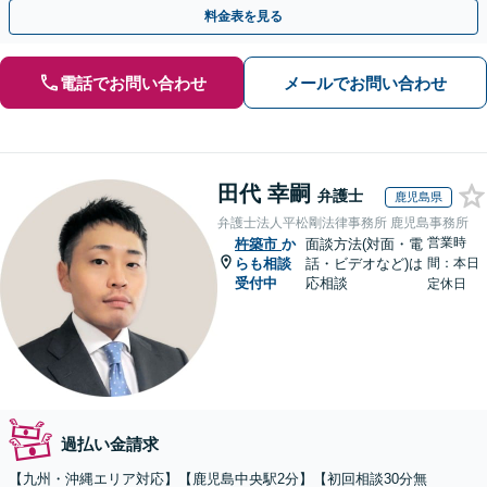
料金表を見る
電話でお問い合わせ
メールでお問い合わせ
田代 幸嗣
弁護士
鹿児島県
弁護士法人平松剛法律事務所 鹿児島事務所
営業時
杵築市
か
面談方法(対面・電
らも相談
話・ビデオなど)は
間：本日
受付中
応相談
定休日
過払い金請求
【九州・沖縄エリア対応】【鹿児島中央駅2分】【初回相談30分無