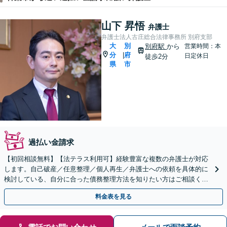
山下 昇悟
弁護士
弁護士法人古庄総合法律事務所 別府支部
大
別
別府駅
から
営業時間：本
分
府
|
日定休日
徒歩2分
県
市
過払い金請求
【初回相談無料】【法テラス利用可】経験豊富な複数の弁護士が対応
します。自己破産／任意整理／個人再生／弁護士への依頼を具体的に
検討している、自分に合った債務整理方法を知りたい方はご相談くだ
さい。法人の借金問題も対応します。
料金表を見る