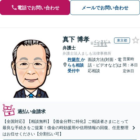
電話でお問い合わせ
メールでお問い合わせ
真下 博孝
東京都
インタビュ
ーを見る
弁護士
弁護士法人ましも法律事務所
営業時
杵築市
か
面談方法(対面・電
らも相談
話・ビデオなど)は
間：本日
受付中
応相談
定休日
過払い金請求
【全国対応】【相談無料】【借金分野に特化】ご相談者さまにとって
最良な手続きをご提案！借金の時効援用や信用情報の回復、任意整理
はお任せください【分割払い可】