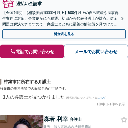
過払い金請求
【全国対応】【相談実績10000件以上】500件以上の自己破産や民事再
生案件に対応、企業倒産にも精通。初回から代表弁護士が対応。借金
問題は解決できますので、弁護士とともに最善の解決策を見つけまし
ょう【初回相談無料】【法テラス利用可】
料金表を見る
電話でお問い合わせ
メールでお問い合わせ
杵築市に所在する弁護士
杵築市の事務所等での面談予約が可能です。
1
人の弁護士が見つかりました
(検索結果について詳しくは
こちら
)
1件中 1-1件を表示
森若 利幸
弁護士
弁護士法人古庄総合法律事務所