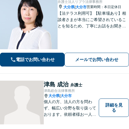
弁護士法人リブラ法律事務所
大分県
大分市
営業時間：本日定休日
|
【法テラス利用可】【駐車場あり】相
談者さまが本当にご希望されているこ
とを知るため、丁寧にお話をお聞きす
ることを大切にしております。真に望
ましい解決は何かを意識しながら、法
的なアドバイスをさせていただきま
す。お気軽にご相談ください【完全個
室】
電話でお問い合わせ
メールでお問い合わせ
津島 成治
弁護士
津島総合法律事務所
大分県
大分市
|
個人の方、法人の方を問わ
詳細を見
ず、幅広い分野を取り扱って
る
おります。依頼者様お一人お
一人に真摯に向き合い、皆様
の人生が明るくなるお手伝を