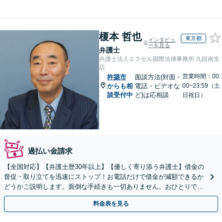
榎本 哲也
東京都
インタビュ
ーを見る
弁護士
弁護士法人エクセル国際法律事務所 九段南支
店
営業時間：00:
杵築市
面談方法(対面・
からも相
電話・ビデオな
00~23:59（土
談受付中
ど)は応相談
日祝日）
過払い金請求
【全国対応】【弁護士歴30年以上】【優しく寄り添う弁護士】借金の
督促・取り立てを迅速にストップ！お電話だけで借金が減額できるか
どうかご説明します。面倒な手続きも一切ありません。おひとりで悩
まず、お気軽にご相談ください。【電話相談可】
料金表を見る