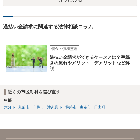
も減額や分割に乗ってくるとは思えません。 そうなると、基本的には
には問われないのでしょうか。 組合が組合名義の書面について架空の
自己破産という方向になってくるかと思います。
書面を作出して裁判所に提出したとしても、犯罪には該当しません。
過払い金請求に関連する法律相談コラム
借金・債務整理
過払い金請求ができるケースとは？手続
きの流れやメリット・デメリットなど解
説
近くの市区町村を選び直す
中部
大分市
別府市
臼杵市
津久見市
杵築市
由布市
日出町