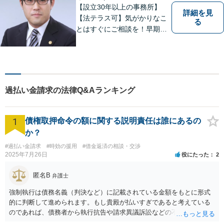
【設立30年以上の事務所】
詳細を見
【法テラス可】気がかりなこ
る
とはすぐにご相談を！早期対
応で解決の選択肢が広がりま
す。労働問題・相続事件・離
婚事件・交通事件・債務整理
など幅広い問題に柔軟に対応
いたします。【駐車場あり】
過払い金請求の法律Q&Aランキング
1
債権取押命令の額に関する説明責任は誰にあるの
か？
#過払い金請求
#時効の援用
#借金返済の相談・交渉
2025年7月26日
役にたった
2
匿名B
弁護士
強制執行は債務名義（判決など）に記載されている金額をもとに形式
的に判断して進められます。もし貴殿が払いすぎであると考えている
のであれば、債務者から執行抗告や請求異議訴訟などの不服申立手段
を採るという制度の建て付けになっています。その意味では、債務者