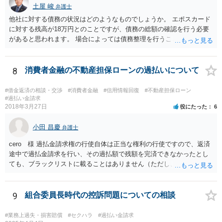
土屋 峻
弁護士
他社に対する債務の状況はどのようなものでしょうか。 エポスカード
に対する残高が18万円とのことですが、債務の総額の確認を行う必要
があると思われます。 場合によっては債務整理を行うことも検討する
べきと考えます。
8
消費者金融の不動産担保ローンの過払いについて
#借金返済の相談・交渉
#消費者金融
#信用情報回復
#不動産担保ローン
#過払い金請求
2018年3月27日
役にたった
6
小田 昌慶
弁護士
cero 様 過払金請求権の行使自体は正当な権利の行使ですので、返済
途中で過払金請求を行い、その過払額で残額を完済できなかったとし
ても、ブラックリストに載ることはありません（ただし、過払額で完
済できなかった残額について、その後に適切な返済ができなかった場
合は別問題です。）。 また、不動産担保ローンだからといって、過払
金請求ができないというものでもありません。 一般的に、不動産担保
9
組合委員長時代の控訴問題についての相談
ローンは法定利率内であることが多いため、過払金がない（若しくは
少額である）ということが多いだけであり、利息制限法の限度を超え
#業務上過失・損害賠償
#セクハラ
#過払い金請求