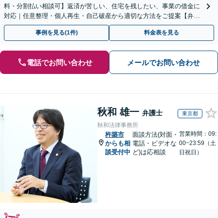
料・分割払い相談可】返済が苦しい、住宅を残したい、事業の借金に
対応｜任意整理・個人再生・自己破産から適切な方法をご提案【弁護
士歴10年以上】
事例を見る(1件)
料金表を見る
電話でお問い合わせ
メールでお問い合わせ
秋和 雄一
弁護士
東京都
秋和法律事務所
営業時間：09:
杵築市
面談方法(対面・
からも相
電話・ビデオな
00~23:59（土
談受付中
ど)は応相談
日祝日）