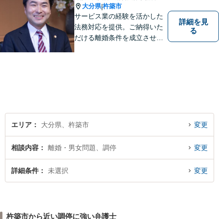
大分県
杵築市
|
サービス業の経験を活かした
詳細を見
法務対応を提供。ご納得いた
る
だける離婚条件を成立させる
ためにサポートします。依頼
者のお話をよく聞き、共感
し、今後の方針を決めていき
ます。【大分県に3拠点ある地
域密着型の事務所】【初回相
談無料】
エリア
大分県、杵築市
変更
相談内容
離婚・男女問題、調停
変更
詳細条件
未選択
変更
杵築市から近い調停に強い弁護士