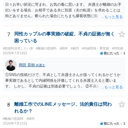
日々お辛い状況に苛まれ、お気の毒に思います。 弁護士が離婚のお手
伝いをする場合、お相手である夫に別居（夫の転居）を求めることは
殆どありません。断られた場合にたちまち膠着状態に陥ってしまうの
と、同居中の依頼者ご本人をますます窮地に陥らせてしまう可能性が
高いためです。 実務的には、ご相談者さまが転居する形で離婚協議等
を進める選択を採らざるを得ないことが圧倒的多数です。
7
同性カップルの事実婚の破綻、不貞の証拠が無く
困っている
#慰謝料請求したい側
#離婚の慰謝料
#調停
#裁判
#内縁関係・事実婚
#同性婚
2026年7月19日
役にたった
1
岡田 晃朝
弁護士
①SNSの投稿だけで、不貞として弁護士さんが扱ってくれるかどうか
事実婚であるとして内縁関係を評価してくれる弁護士入ると覆いま
す。 しかし、不貞の証拠は別途必要でしょう。 ②不貞が認められない
のであれば、こちらが別れを承諾してはいるが、一方的な事実婚の解
消にあたるかどうか そこは協議の余地はあるかもしれませんが、離婚
の場合も相互に帰責性が無ければ（立証できなければ）、慰謝料など
8
離婚工作でのLINEメッセージ、法的責任は問わ
は無いので、意味があるかでしょうね。
れるか？
#離婚の慰謝料
#調停
2026年7月12日
役にたった
1