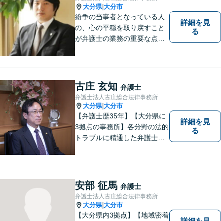
大分県
大分市
|
紛争の当事者となっている人
詳細を見
の、心の平穏を取り戻すこと
る
が弁護士の業務の重要な点と
考えています。
古庄 玄知
弁護士
弁護士法人古庄総合法律事務所
大分県
大分市
|
【弁護士歴35年】【大分県に
詳細を見
3拠点の事務所】各分野の法的
る
トラブルに精通した弁護士で
す。依頼者の心情にとことん
寄り添い、迅速な対応を目指
します。お気軽に相談しやす
いアットホームな雰囲気の事
安部 征馬
弁護士
務所です。
弁護士法人古庄総合法律事務所
大分県
大分市
|
【大分県内3拠点】【地域密着
詳細を見