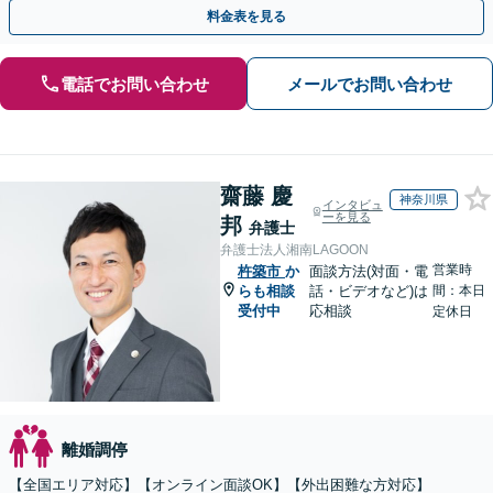
回相談０円(電話)】【全国対応】
料金表を見る
電話でお問い合わせ
メールでお問い合わせ
齋藤 慶
神奈川県
インタビュ
ーを見る
邦
弁護士
弁護士法人湘南LAGOON
営業時
杵築市
か
面談方法(対面・電
らも相談
話・ビデオなど)は
間：本日
受付中
応相談
定休日
離婚調停
【全国エリア対応】【オンライン面談OK】【外出困難な方対応】