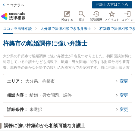
弁護士の方はこちら
ココナラへ
投稿する
探す
閲覧履歴
マイリスト
ログイン
ココナラ法律相談
大分県で法律相談できる弁護士
杵築市で法律相談で
杵築市の離婚調停に強い弁護士
大分県の杵築市で離婚調停に強い弁護士が1名見つかりました。初回面談無料に
対応している弁護士なども掲載中。離婚・男女問題に関係する財産分与や養育
費、親権等の細かな分野での絞り込み検索もでき便利です。特に弁護士法人古
庄総合法律事務所の森若 利幸弁護士のプロフィール情報や弁護士費用、強みな
どが注目されています。『杵築市で土日や夜間に発生した離婚調停のトラブル
エリア
大分県、杵築市
変更
を今すぐに弁護士に相談したい』『離婚調停のトラブル解決の実績豊富な近く
の弁護士を検索したい』『初回相談無料で離婚調停を法律相談できる杵築市内
相談内容
離婚・男女問題、調停
変更
の弁護士に相談予約したい』などでお困りの相談者さんにおすすめです。
詳細条件
未選択
変更
調停に強い杵築市から相談可能な弁護士