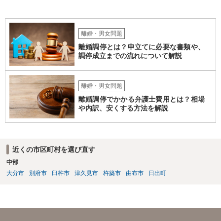
だ、取れなかった場合に取り立て訴訟等を起こしてもらえば、他の弁
護士に頼む必要は無いでしょう。 以上、ご参考まで。
離婚・男女問題
離婚調停とは？申立てに必要な書類や、
調停成立までの流れについて解説
離婚・男女問題
離婚調停でかかる弁護士費用とは？相場
や内訳、安くする方法を解説
近くの市区町村を選び直す
中部
大分市
別府市
臼杵市
津久見市
杵築市
由布市
日出町