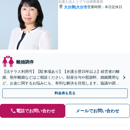
弁護士法人リブラ法律事務所
大分県
大分市
営業時間：本日定休日
|
離婚調停
【法テラス利用可】【駐車場あり】【弁護士歴15年以上】経営者の離
婚、熟年離婚などはご相談ください。財産分与や慰謝料、婚姻費用な
ど、お金に関するお悩みにも、有利な解決を目指します。協議や調
停、訴訟で代理人として適切に交渉いたします【完全個室】
料金表を見る
電話でお問い合わせ
メールでお問い合わせ