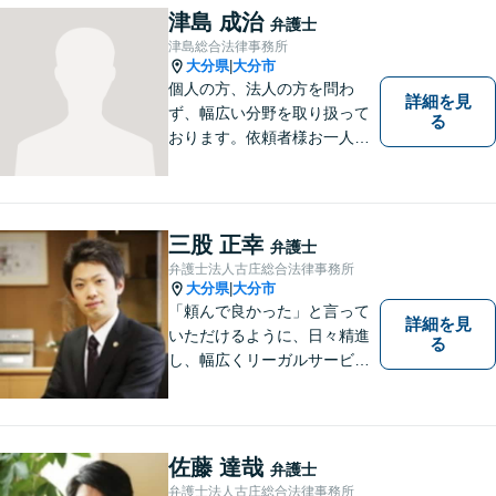
津島 成治
弁護士
津島総合法律事務所
大分県
大分市
|
個人の方、法人の方を問わ
詳細を見
ず、幅広い分野を取り扱って
る
おります。依頼者様お一人お
一人に真摯に向き合い、皆様
の人生が明るくなるお手伝を
させていただきます。法律問
題でお困りの方はぜひご相談
三股 正幸
弁護士
ください。
弁護士法人古庄総合法律事務所
大分県
大分市
|
「頼んで良かった」と言って
詳細を見
いただけるように、日々精進
る
し、幅広くリーガルサービス
をご提供していきます。
佐藤 達哉
弁護士
弁護士法人古庄総合法律事務所