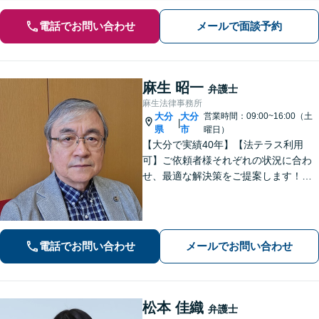
電話でお問い合わせ
メールで面談予約
麻生 昭一
弁護士
麻生法律事務所
大分
大分
営業時間：09:00~16:00（土
|
県
市
曜日）
【大分で実績40年】【法テラス利用
可】ご依頼者様それぞれの状況に合わ
せ、最適な解決策をご提案します！緊
急のご相談にも迅速に対応いたしま
す。一つひとつの問題に丁寧に向き合
い、解決までしっかりサポートしま
す。どうぞお気軽にお話しください。
電話でお問い合わせ
メールでお問い合わせ
【休日面談可】
松本 佳織
弁護士