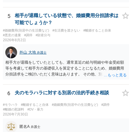
任を強くおすすめします。
5
相手が退職している状態で、婚姻費用分担請求は
可能でしょうか？
#婚姻費用(別居中の生活費など)
#生活費を渡さない
#離婚すること自体
#悪意の遺棄
#調停
#財産分与
2026年8月2日
外山 大地
弁護士
相手方が退職をしていたとしても、通常直近の給与明細や年金受給額
等を考慮して相手方の基礎収入を算定することになるため、婚姻費用
分担請求をご検討いただく意味はあります。 その他、別居の経緯、質
問者様の年収、監護されているお子様がいるかといった事情をふまえ
て、ご検討いただくのが良いかと思います。
6
夫のモラハラに対する別居の法的手続き相談
#モラハラ
#離婚すること自体
#婚姻費用(別居中の生活費など)
#調停
#離婚の慰謝料
#DV・暴力
2026年7月30日
匿名A
弁護士