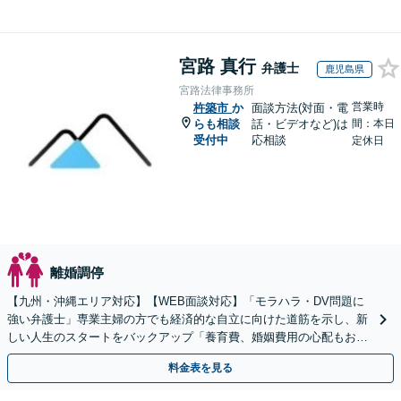
宮路 真行
弁護士
鹿児島県
宮路法律事務所
営業時
杵築市
か
面談方法(対面・電
らも相談
話・ビデオなど)は
間：本日
受付中
応相談
定休日
離婚調停
【九州・沖縄エリア対応】【WEB面談対応】「モラハラ・DV問題に
強い弁護士」専業主婦の方でも経済的な自立に向けた道筋を示し、新
しい人生のスタートをバックアップ「養育費、婚姻費用の心配もお任
せ」経営者特有の離婚問題に対応【休日・夜間相談可】
料金表を見る