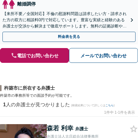
離婚調停
【来所不要／全国対応】不倫の慰謝料問題は請求したい方・請求され
た方の双方に相談料0円で対応しています。豊富な実績と経験のある
弁護士が交渉から解決まで徹底サポートします。無料の証拠診断や着
手金の返還保証もありますので安心してご相談ください。
料金表を見る
電話でお問い合わせ
メールでお問い合わせ
杵築市に所在する弁護士
杵築市の事務所等での面談予約が可能です。
1
人の弁護士が見つかりました
(検索結果について詳しくは
こちら
)
1件中 1-1件を表示
森若 利幸
弁護士
弁護士法人古庄総合法律事務所