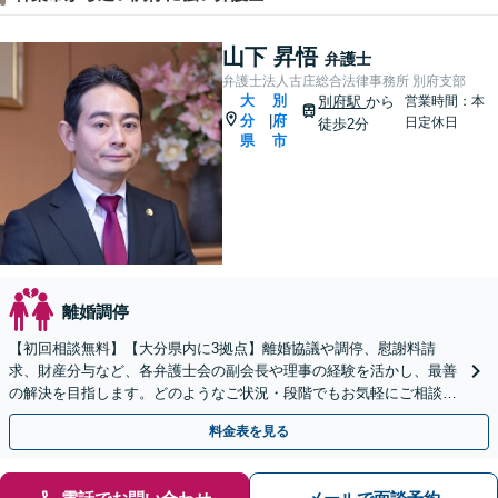
山下 昇悟
弁護士
弁護士法人古庄総合法律事務所 別府支部
大
別
別府駅
から
営業時間：本
分
府
|
日定休日
徒歩2分
県
市
離婚調停
【初回相談無料】【大分県内に3拠点】離婚協議や調停、慰謝料請
求、財産分与など、各弁護士会の副会長や理事の経験を活かし、最善
の解決を目指します。どのようなご状況・段階でもお気軽にご相談く
ださい【完全個室で対応】
料金表を見る