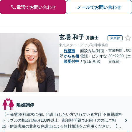
電話でお問い合わせ
メールでお問い合わせ
玄場 和子
弁護士
東京都
東京スタートアップ法律事務所
営業時間：06:
杵築市
面談方法(対面・
からも相
電話・ビデオな
30~22:00（土
談受付中
ど)は応相談
日祝日）
離婚調停
【不倫/慰謝料請求に強い弁護士(したい方/されている方)】不倫慰謝料
トラブルの相談は毎月100件以上、慰謝料問題でお困りの方はご相
談・解決実績の豊富な弁護士による無料相談をご利用ください。【初