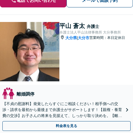
電話でお問い合わせ
メールで面談予約
平山 蒼太
弁護士
弁護士法人平山法律事務所 大分事務所
大分県
大分市
営業時間：本日定休日
|
離婚調停
【不貞の慰謝料】発覚したらすぐにご相談ください！相手側への交
渉・請求を最初から最後まで弁護士がサポートします！【親権・養育
費の交渉】お子さんの将来を見据えて、しっかり取り決めを。【離婚
調停の対応】面倒な書類作成などもお任せください。
料金表を見る