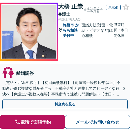
大橋 正崇
東京都
インタビュ
ーを見る
弁護士
弁護士法人AO
営業時
杵築市
か
面談方法(対面・電
らも相談
話・ビデオなど)は
間：本日
受付中
応相談
定休日
離婚調停
【電話・LINE相談可】【初回面談無料】【司法書士経験10年以上】不
動産が絡む複雑な財産分与も、不動産会社と連携してスピーディな解
決へ【弁護士が複数人在籍】事務所内で連携し問題解決へ【休日・夜
間面談可】【子連れ相談可】【虎ノ門駅1分】
料金表を見る
電話で面談予約
メールでお問い合わせ