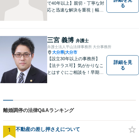
で40年以上】親切・丁寧な対
る
応と迅速な解決を重視｜幅広
い法律問題に対応し、ご相談
者さまの不安に寄り添いなが
ら最善の解決を目指します
【別府・杵築にも拠点】
三宮 義博
弁護士
弁護士法人平山法律事務所 大分事務所
大分県
大分市
|
【設立30年以上の事務所】
詳細を見
【法テラス可】気がかりなこ
る
とはすぐにご相談を！早期対
応で解決の選択肢が広がりま
す。労働問題・相続事件・離
婚事件・交通事件・債務整理
など幅広い問題に柔軟に対応
いたします。【駐車場あり】
離婚調停の法律Q&Aランキング
1
不動産の差し押さえについて