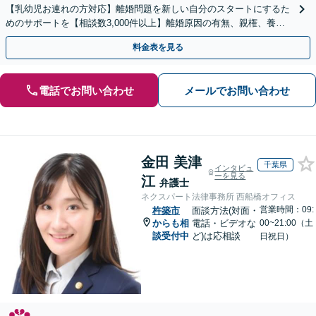
【乳幼児お連れの方対応】離婚問題を新しい自分のスタートにするた
めのサポートを【相談数3,000件以上】離婚原因の有無、親権、養育
費、財産分与、慰謝料請求【夜間・休日相談可】
料金表を見る
電話でお問い合わせ
メールでお問い合わせ
金田 美津
千葉県
インタビュ
ーを見る
江
弁護士
ネクスパート法律事務所 西船橋オフィス
営業時間：09:
杵築市
面談方法(対面・
からも相
電話・ビデオな
00~21:00（土
談受付中
ど)は応相談
日祝日）