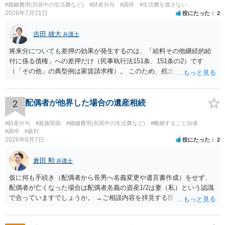
#婚姻費用(別居中の生活費など)
#財産分与
#調停
#生活費を渡さない
2026年7月21日
役にたった
2
吉田 雄大
弁護士
将来分についても差押の効果が発生するのは、「給料その他継続的給
付に係る債権」への差押だけ（民事執行法151条、151条の2）です
（「その他」の典型例は家賃請求権）。 このため、残念ながらお答え
は否です。つまり、不動産を差し押さえた場合には、申立時までの分
のみが配当の対象です。
2
配偶者が他界した場合の遺産相続
#財産分与
#親族関係
#婚姻費用(別居中の生活費など)
#離婚すること自体
#調停
#裁判
2026年8月7日
役にたった
2
倉田 勲
弁護士
仮に何も手続き（配偶者から長男へ名義変更や遺言書作成）をせず、
配偶者が亡くなった場合は配偶者名義の資産1/2は妻（私）という認識
で合っていますでしょうか。 →ご相談内容を拝見する限りでは、その
認識で合ってはいます。 なお、逆に１/２しか権利がないため、自宅を
完全に所有する場合は、他の相続人に対して自宅の評価額の１/２の代