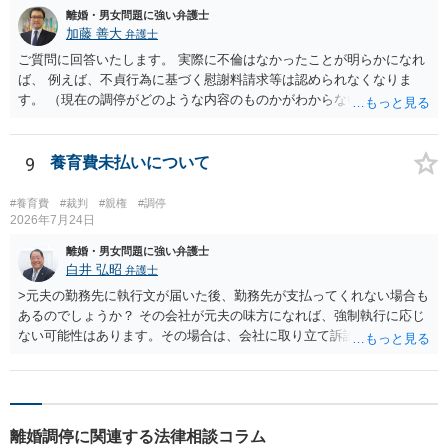
離婚・男女問題に強い弁護士
加藤 善大
弁護士
ご質問に回答いたします。 実際に不倫はなかったことが明らかになれ
ば、 例えば、不貞行為に基づく慰謝料請求等は認められなくなりま
す。 （現在の調停がどのような内容のものかがわからないため、即断
はできませんが。 また、調停は、あくまでも裁判所での話し合いで
すので、 最終的に請求が認められるか否かが問題になるのは、裁判に
なってからではあります。） 問題は、不倫はなかったことと明らかに
9
養育費未払いについて
できるかどうかです。 不倫をしたことを偽装した目的は、相手に離婚
に応じてもらうことにあったようですが、通常、相手に不倫が明らか
#養育費
#裁判
#親権
#調停
になることは、離婚することに障害になる事由です。 （仮に夫婦が別
2026年7月24日
居していても、有責配偶者からの離婚請求は当分認められません。）
離婚・男女問題に強い弁護士
そうすると、離婚するために不倫を偽装することは、通常はしないこ
白井 弘昭
弁護士
とですから、 それを、偽装だったと認めてもらうためには、 客観的な
>元夫の勤務先に執行文が届いた後、勤務先が支払ってくれない場合も
証拠を含めて、しっかりと説明する必要があると思われます。 ご質問
あるのでしょうか？ その会社が元夫の味方になれば、強制執行に応じ
に対する回答は以上ですが、可能であれば、ご依頼になるかは別にし
ない可能性はあります。その場合は、会社に取り立て訴訟を行うこと
て、お近くの弁護士に直接相談されて、今後の対応についてアドバイ
で、会社から取り立てることができます。 その他、預金を探して差し
スを求めることをおすすめいたします。 ご参考にしていただけますと
押さえ、元夫名義の車の差し押さえ競売などを検討します。 ＞何もで
幸いです。
きなかった場合は、公正証書の原本は戻ってくるのでしょうか？ 取れ
ても取れなくても、執行裁判所に原本の還付請求を行えば還付されま
離婚調停に関連する法律相談コラム
す。 ＞他の弁護士さんに再度依頼できるのでしょうか？ できます。た