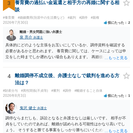
償金の支払いが必要になります。
3
養育費の過払い金返還と相手方の再婚に関する相
談
#養育費
#婚姻費用(別居中の生活費など)
#裁判
#調停
#親権
2026年7月30日
役にたった
2
離婚・男女問題に強い弁護士
泉 亮介
弁護士
具体的にどのような主張をお互いにしているか、調停資料を確認する
必要があるかと思われます。 養育費に関しては、ケースによっては申
立をした時までしか遡れない場合もありえます。 再婚後の相手方の行
動がどのようなものであったのかも重要であるため、相手が再婚後の
養育費に関するやりとり等があればそちらについても確認する必要が
あるでしょう。 公開相談の場での回答よりも個別に弁護士にご相談さ
4
離婚調停不成立後、弁護士なしで裁判を進める方
れることをお勧めいたします。
法は？
#財産分与
#異性関係(不貞等)
#審判
#調停
#離婚すること自体
2026年8月3日
役にたった
1
鬼沢 健士
弁護士
調停ならまだしも、訴訟となると弁護士なしは厳しいです。 相手が不
貞をしていたのであれば、離婚が認められる可能性はかなり高いでし
ょう。 そうすると勝てる事案をしっかり勝ちにいくためにも弁護士委