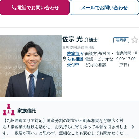
電話でお問い合わせ
メールでお問い合わせ
佐宗 光
弁護士
福岡県
赤坂協同法律事務所
営業時間：0
杵築市
か
面談方法(対面・
らも相談
電話・ビデオな
9:00~17:00
受付中
ど)は応相談
（平日）
家族信託
【九州沖縄エリア対応】遺産分割の対立や不動産相続など幅広く対
応！接客業の経験を活かし、お気持ちに寄り添って本音を引き出しま
す。「敷居が高い」と思わず、些細なことも安心してお聞かせくださ