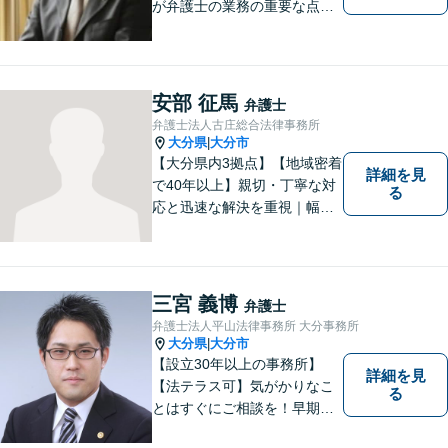
が弁護士の業務の重要な点と
考えています。
安部 征馬
弁護士
弁護士法人古庄総合法律事務所
大分県
大分市
|
【大分県内3拠点】【地域密着
詳細を見
で40年以上】親切・丁寧な対
る
応と迅速な解決を重視｜幅広
い法律問題に対応し、ご相談
者さまの不安に寄り添いなが
ら最善の解決を目指します
【別府・杵築にも拠点】
三宮 義博
弁護士
弁護士法人平山法律事務所 大分事務所
大分県
大分市
|
【設立30年以上の事務所】
詳細を見
【法テラス可】気がかりなこ
る
とはすぐにご相談を！早期対
応で解決の選択肢が広がりま