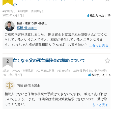
か
#家族信託
#契約書・借用書なし
2020年7月17日
役にたった
18
相続・遺言に強い弁護士
髙橋 優
弁護士
ご相談内容拝見致しました。 開店資金を支出された親御さんが亡くな
られているということですと、相続が発生しているところとなりま
す。 むぅちゃん様が単独相続人であれば、お書き頂いたような方法で
ご主人に書面を書いてもらうことで対応は可能かと思います。 他にも
相続人おられるということであれば、他の相続人との協議が必要とな
るところです。 また、当該点とは別にご主人から貸付ではなく贈与で
2
亡くなる父の死亡保険金の相続について
あると主張される可能性がございます。 その場合には、貸付であるこ
とを伺わせる事情をどれだけ積み重ねることが出来るか、というとこ
#遺言
#M&A・事業承継
#口座凍結解除
#家族信託
#成年後見(生前の財産管理)
ろとなります。 返済の事実や、返済を約束するメール等です。 金額の
2019年9月2日
役にたった
4
大きさや状況を考えると、一つ一つの問題を解決し、万が一に備えて
おく方が宜しいかと思います。 緊急という訳ではないかと思います
内藤 政信
弁護士
が、事前準備が早い方が有効な手段が増える傾向にありますので、早
相続人でないと保険や相続の手続はできないですね。 教えてあげれば
目に弁護士を入れられることを御検討頂くと良いかと思います。
いいでしょう。 また、保険金は遺留分減殺請求できないので、受け取
ってください。