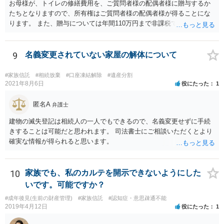
お母様が、トイレの修繕費用を、ご質問者様の配偶者様に贈与するか
たちとなりますので、所有権はご質問者様の配偶者様が得ることにな
ります。 また、贈与については年間110万円まで非課税であり、トイ
レの修繕費であればこの枠内に収まると思います。
9
名義変更されていない家屋の解体について
#家族信託
#相続放棄
#口座凍結解除
#遺産分割
2021年8月6日
役にたった
1
匿名A
弁護士
建物の滅失登記は相続人の一人でもできるので、名義変更せずに手続
きすることは可能だと思われます。 司法書士にご相談いただくとより
確実な情報が得られると思います。
10
家族でも、私のカルテを開示できないようにした
いです。可能ですか？
#成年後見(生前の財産管理)
#家族信託
#認知症・意思疎通不能
2019年4月12日
役にたった
1