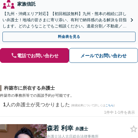
家族信託
【九州・沖縄エリア対応】【初回相談無料】九州・熊本の相続に詳し
い弁護士！地域の皆さまに寄り添い、有利で納得感のある解決を目指
します。どのようなことでもご相談ください。遺産分割／不動産／遺
言書／使い込み／寄与分／遺留分／相続放棄【完全個室】
料金表を見る
電話でお問い合わせ
メールでお問い合わせ
杵築市に所在する弁護士
杵築市の事務所等での面談予約が可能です。
1
人の弁護士が見つかりました
(検索結果について詳しくは
こちら
)
1件中 1-1件を表示
森若 利幸
弁護士
弁護士法人古庄総合法律事務所