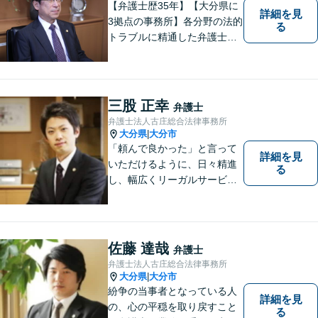
【弁護士歴35年】【大分県に
詳細を見
3拠点の事務所】各分野の法的
る
トラブルに精通した弁護士で
す。依頼者の心情にとことん
寄り添い、迅速な対応を目指
します。お気軽に相談しやす
いアットホームな雰囲気の事
三股 正幸
弁護士
務所です。
弁護士法人古庄総合法律事務所
大分県
大分市
|
「頼んで良かった」と言って
詳細を見
いただけるように、日々精進
る
し、幅広くリーガルサービス
をご提供していきます。
佐藤 達哉
弁護士
弁護士法人古庄総合法律事務所
大分県
大分市
|
紛争の当事者となっている人
詳細を見
の、心の平穏を取り戻すこと
る