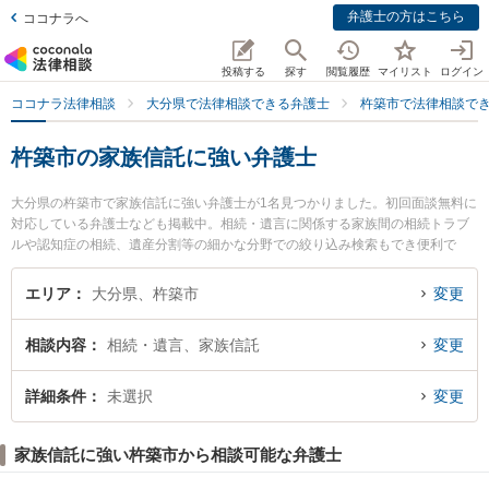
弁護士の方はこちら
ココナラへ
投稿する
探す
閲覧履歴
マイリスト
ログイン
ココナラ法律相談
大分県で法律相談できる弁護士
杵築市で法律相談で
杵築市の家族信託に強い弁護士
大分県の杵築市で家族信託に強い弁護士が1名見つかりました。初回面談無料に
対応している弁護士なども掲載中。相続・遺言に関係する家族間の相続トラブ
ルや認知症の相続、遺産分割等の細かな分野での絞り込み検索もでき便利で
す。特に弁護士法人古庄総合法律事務所の森若 利幸弁護士のプロフィール情報
や弁護士費用、強みなどが注目されています。『杵築市で土日や夜間に発生し
エリア
大分県、杵築市
変更
た家族信託のトラブルを今すぐに弁護士に相談したい』『家族信託のトラブル
解決の実績豊富な近くの弁護士を検索したい』『初回相談無料で家族信託を法
相談内容
相続・遺言、家族信託
変更
律相談できる杵築市内の弁護士に相談予約したい』などでお困りの相談者さん
におすすめです。
詳細条件
未選択
変更
家族信託に強い杵築市から相談可能な弁護士