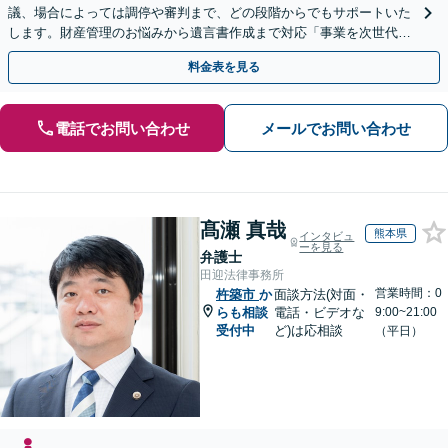
議、場合によっては調停や審判まで、どの段階からでもサポートいた
します。財産管理のお悩みから遺言書作成まで対応「事業を次世代に
引き継ぐ安心の事業承継をサポート」【完全個室相談】
料金表を見る
電話でお問い合わせ
メールでお問い合わせ
髙瀬 真哉
熊本県
インタビュ
ーを見る
弁護士
田迎法律事務所
営業時間：0
杵築市
か
面談方法(対面・
らも相談
電話・ビデオな
9:00~21:00
受付中
ど)は応相談
（平日）