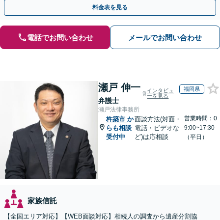
い【初回相談無料】【夜間・休日相談可】
料金表を見る
電話でお問い合わせ
メールでお問い合わせ
瀬戸 伸一
福岡県
インタビュ
ーを見る
弁護士
瀬戸法律事務所
営業時間：0
杵築市
か
面談方法(対面・
らも相談
電話・ビデオな
9:00~17:30
受付中
ど)は応相談
（平日）
家族信託
【全国エリア対応】【WEB面談対応】相続人の調査から遺産分割協