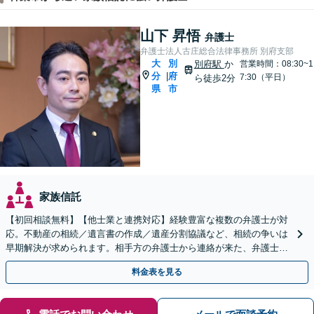
山下 昇悟
弁護士
弁護士法人古庄総合法律事務所 別府支部
大
別
別府駅
か
営業時間：08:30~1
分
府
|
7:30（平日）
ら徒歩2分
県
市
家族信託
【初回相談無料】【他士業と連携対応】経験豊富な複数の弁護士が対
応。不動産の相続／遺言書の作成／遺産分割協議など、相続の争いは
早期解決が求められます。相手方の弁護士から連絡が来た、弁護士へ
の依頼を具体的に検討している方はご相談ください。
料金表を見る