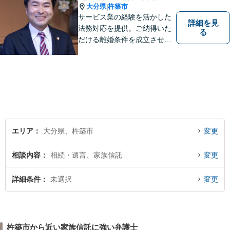
大分県
杵築市
|
サービス業の経験を活かした
詳細を見
法務対応を提供。ご納得いた
る
だける離婚条件を成立させる
ためにサポートします。依頼
者のお話をよく聞き、共感
し、今後の方針を決めていき
ます。【大分県に3拠点ある地
域密着型の事務所】【初回相
談無料】
エリア
大分県、杵築市
変更
相談内容
相続・遺言、家族信託
変更
詳細条件
未選択
変更
杵築市から近い家族信託に強い弁護士