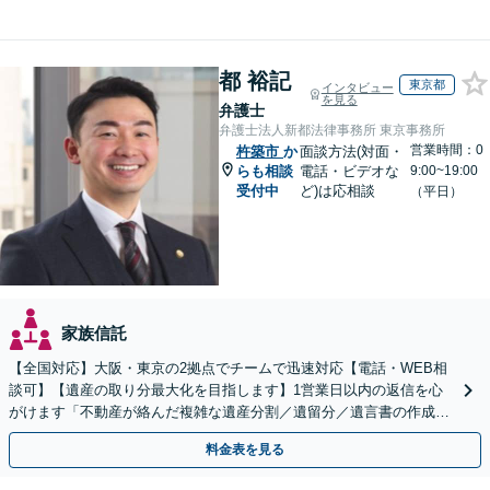
都 裕記
東京都
インタビュー
を見る
弁護士
弁護士法人新都法律事務所 東京事務所
営業時間：0
杵築市
か
面談方法(対面・
らも相談
電話・ビデオな
9:00~19:00
受付中
ど)は応相談
（平日）
家族信託
【全国対応】大阪・東京の2拠点でチームで迅速対応【電話・WEB相
談可】【遺産の取り分最大化を目指します】1営業日以内の返信を心
がけます「不動産が絡んだ複雑な遺産分割／遺留分／遺言書の作成・
執行／事業承継など、お任せください」【休日相談あり】
料金表を見る