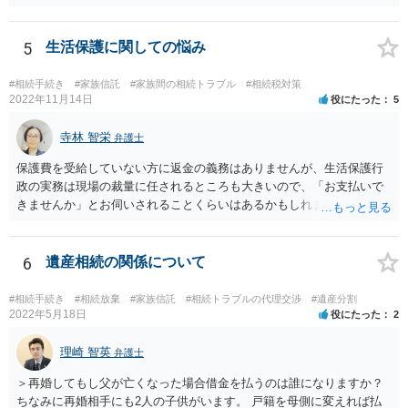
ほうが、今後もいろいろやりやすくなると思います。
5
生活保護に関しての悩み
#相続手続き
#家族信託
#家族間の相続トラブル
#相続税対策
2022年11月14日
役にたった
5
寺林 智栄
弁護士
保護費を受給していない方に返金の義務はありませんが、生活保護行
政の実務は現場の裁量に任されるところも大きいので、「お支払いで
きませんか」とお伺いされることくらいはあるかもしれません。 通報
するかどうかは、あなたとお父さんの妹さんとの関係などを総合的に
考えてご判断いただくのが良いと思います。
6
遺産相続の関係について
#相続手続き
#相続放棄
#家族信託
#相続トラブルの代理交渉
#遺産分割
2022年5月18日
役にたった
2
理崎 智英
弁護士
＞再婚してもし父が亡くなった場合借金を払うのは誰になりますか？
ちなみに再婚相手にも2人の子供がいます。 戸籍を母側に変えれば払