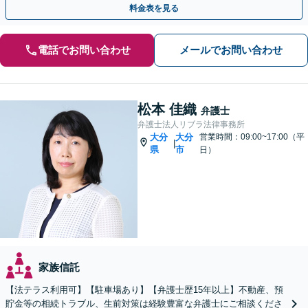
料金表を見る
電話でお問い合わせ
メールでお問い合わせ
松本 佳織
弁護士
弁護士法人リブラ法律事務所
大分
大分
営業時間：09:00~17:00（平
|
県
市
日）
家族信託
【法テラス利用可】【駐車場あり】【弁護士歴15年以上】不動産、預
貯金等の相続トラブル、生前対策は経験豊富な弁護士にご相談くださ