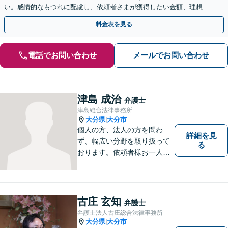
い。感情的なもつれに配慮し、依頼者さまが獲得したい金額、理想の
条件で解決ができるよう、丁寧に対応します【完全個室】
料金表を見る
電話でお問い合わせ
メールでお問い合わせ
津島 成治
弁護士
津島総合法律事務所
大分県
大分市
|
個人の方、法人の方を問わ
詳細を見
ず、幅広い分野を取り扱って
る
おります。依頼者様お一人お
一人に真摯に向き合い、皆様
の人生が明るくなるお手伝を
させていただきます。法律問
題でお困りの方はぜひご相談
古庄 玄知
弁護士
ください。
弁護士法人古庄総合法律事務所
大分県
大分市
|