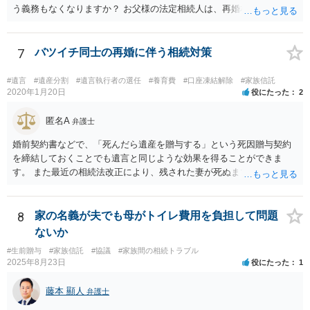
う義務もなくなりますか？ お父様の法定相続人は、再婚相手とご相談
者様なので、お父様の借金はご相談者様も相続することになります。
戸籍がどこにあるのかは関係ありません。 ただし、お父様が亡くなっ
たことを知ってから３か月以内に家庭裁判所にて「相続放棄」の手続
7
バツイチ同士の再婚に伴う相続対策
をすれば、ご相談者様はお父様の借金は相続しません。
#遺言
#遺産分割
#遺言執行者の選任
#養育費
#口座凍結解除
#家族信託
2020年1月20日
役にたった
2
匿名A
弁護士
婚前契約書などで、「死んだら遺産を贈与する」という死因贈与契約
を締結しておくことでも遺言と同じような効果を得ることができま
す。 また最近の相続法改正により、残された妻が死ぬまで家に住み続
けられる権利として「配偶者居住権」という制度が設けられましたの
で、その制度を活用する方法も考えられます。 もし契約書の作成まで
視野に入れておられる場合は、お近くの弁護士、できれば相続に強い
8
家の名義が夫でも母がトイレ費用を負担して問題
弁護士にご相談なさるとよいでしょう。
ないか
#生前贈与
#家族信託
#協議
#家族間の相続トラブル
2025年8月23日
役にたった
1
藤本 顯人
弁護士