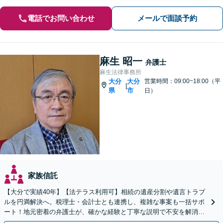
電話でお問い合わせ
メールで面談予約
麻生 昭一
弁護士
麻生法律事務所
大分
大分
営業時間：09:00~18:00（平
|
県
市
日）
家族信託
【大分で実績40年】【法テラス利用可】相続の遺産分割や遺言トラブ
ルを円満解決へ。税理士・会計士とも連携し、複雑な事案も一括サポ
ート！地元密着の弁護士が、確かな経験と丁寧な説明で不安を解消し
ます。まずはお気軽にご相談ください。【休日面談可】