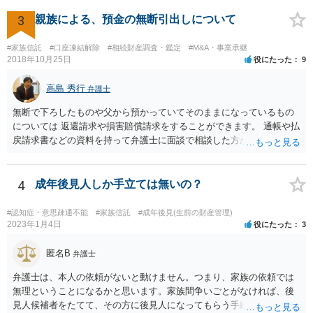
3
親族による、預金の無断引出しについて
#家族信託
#口座凍結解除
#相続財産調査・鑑定
#M&A・事業承継
2018年10月25日
役にたった
9
高島 秀行
弁護士
無断で下ろしたものや父から預かっていてそのままになっているもの
については 返還請求や損害賠償請求をすることができます。 通帳や払
戻請求書などの資料を持って弁護士に面談で相談した方がよいと思い
ます。
4
成年後見人しか手立ては無いの？
#認知症・意思疎通不能
#家族信託
#成年後見(生前の財産管理)
2023年1月4日
役にたった
3
匿名B
弁護士
弁護士は、本人の依頼がないと動けません。つまり、家族の依頼では
無理ということになるかと思います。家族間争いごとがなければ、後
見人候補者をたてて、その方に後見人になってもらう手続をすすめた