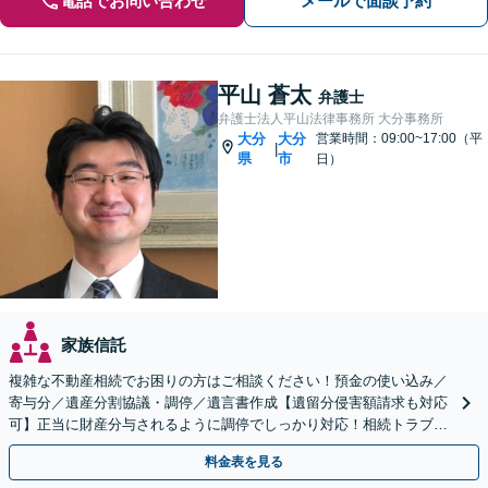
電話でお問い合わせ
メールで面談予約
平山 蒼太
弁護士
弁護士法人平山法律事務所 大分事務所
大分
大分
営業時間：09:00~17:00（平
|
県
市
日）
家族信託
複雑な不動産相続でお困りの方はご相談ください！預金の使い込み／
寄与分／遺産分割協議・調停／遺言書作成【遺留分侵害額請求も対応
可】正当に財産分与されるように調停でしっかり対応！相続トラブル
の精神的負担も軽減します。
料金表を見る