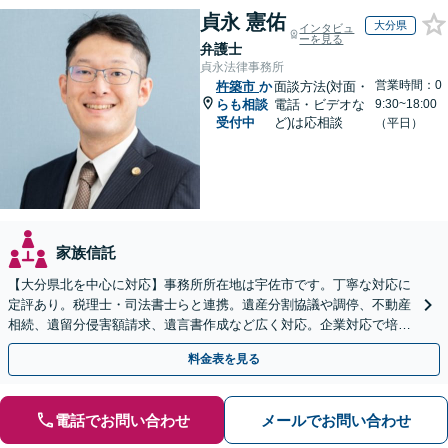
貞永 憲佑
大分県
インタビュ
ーを見る
弁護士
貞永法律事務所
営業時間：0
杵築市
か
面談方法(対面・
らも相談
電話・ビデオな
9:30~18:00
受付中
ど)は応相談
（平日）
家族信託
【大分県北を中心に対応】事務所所在地は宇佐市です。丁寧な対応に
定評あり。税理士・司法書士らと連携。遺産分割協議や調停、不動産
相続、遺留分侵害額請求、遺言書作成など広く対応。企業対応で培っ
た根回し・交渉力で円滑な解決を全力でサポートいたします
料金表を見る
電話でお問い合わせ
メールでお問い合わせ