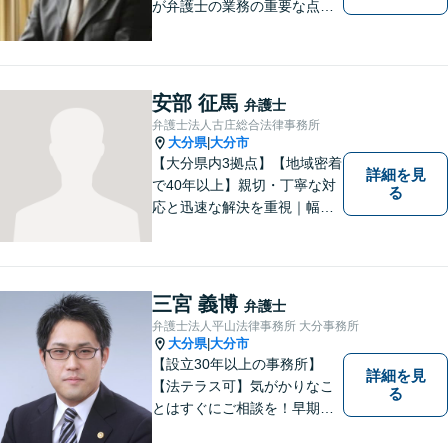
が弁護士の業務の重要な点と
考えています。
安部 征馬
弁護士
弁護士法人古庄総合法律事務所
大分県
大分市
|
【大分県内3拠点】【地域密着
詳細を見
で40年以上】親切・丁寧な対
る
応と迅速な解決を重視｜幅広
い法律問題に対応し、ご相談
者さまの不安に寄り添いなが
ら最善の解決を目指します
【別府・杵築にも拠点】
三宮 義博
弁護士
弁護士法人平山法律事務所 大分事務所
大分県
大分市
|
【設立30年以上の事務所】
詳細を見
【法テラス可】気がかりなこ
る
とはすぐにご相談を！早期対
応で解決の選択肢が広がりま