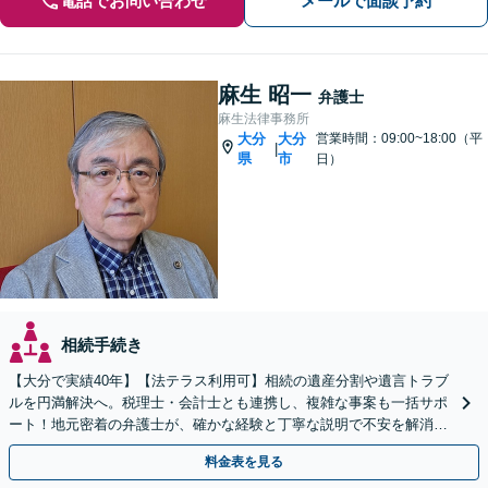
電話でお問い合わせ
メールで面談予約
麻生 昭一
弁護士
麻生法律事務所
大分
大分
営業時間：09:00~18:00（平
|
県
市
日）
相続手続き
【大分で実績40年】【法テラス利用可】相続の遺産分割や遺言トラブ
ルを円満解決へ。税理士・会計士とも連携し、複雑な事案も一括サポ
ート！地元密着の弁護士が、確かな経験と丁寧な説明で不安を解消し
ます。まずはお気軽にご相談ください。【休日面談可】
料金表を見る