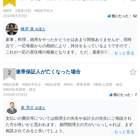
#調停
#遺産分割
#相続手続き
2018年5月9日
役にたった
52
峰岸 泉
弁護士
家事，料理，雑用をやったかどうかはあまり関係ありませんが，現時
点で，一応母親からの相続により，持分をもっているようですので，
これが一応の居住権の根拠となります。 ただ，遺産分割により，母の
持分を父親が取得した場合，住み続けるのは難しいかも知れません。
2
連帯保証人が亡くなった場合
#相続放棄
#相続手続き
#相続放棄
#M&A・事業承継
#相続人調査・確定
#相続財産調査・鑑定
2024年3月6日
役にたった
7
泉 亮介
弁護士
支払いの費目等については税理士の先生や会計士の先生にご相談され
た方が良いかと思われます。 顧問税理士の方がいらっしゃれば、まず
相談されてみると良いでしょう。