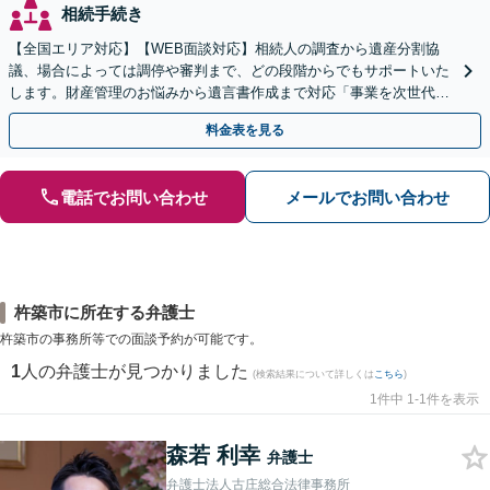
相続手続き
【全国エリア対応】【WEB面談対応】相続人の調査から遺産分割協
議、場合によっては調停や審判まで、どの段階からでもサポートいた
します。財産管理のお悩みから遺言書作成まで対応「事業を次世代に
引き継ぐ安心の事業承継をサポート」【完全個室相談】
料金表を見る
電話でお問い合わせ
メールでお問い合わせ
杵築市に所在する弁護士
杵築市の事務所等での面談予約が可能です。
1
人の弁護士が見つかりました
(検索結果について詳しくは
こちら
)
1件中 1-1件を表示
森若 利幸
弁護士
弁護士法人古庄総合法律事務所