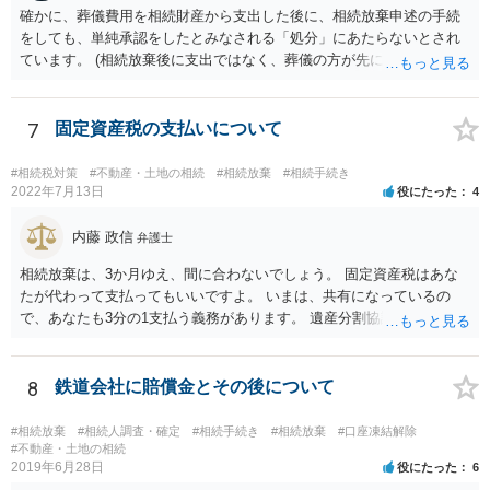
確かに、葬儀費用を相続財産から支出した後に、相続放棄申述の手続
んので、一度相談して想定するのがおすすめと思います。
をしても、単純承認をしたとみなされる「処分」にあたらないとされ
ています。 (相続放棄後に支出ではなく、葬儀の方が先に来るのが通常
だと思いますので、葬儀→葬儀費用を相続財産から支出→相続放棄申
述の手続ということだと思いますが) ただ、葬儀費用ならいくらでもよ
いということではなく、身分相応の、社会的儀式として当然認められ
7
固定資産税の支払いについて
る程度の金額に留まると考えた方がよいです。 もし、相続人の皆さん
に葬儀費用を支出する経済力がなく、質素な葬儀を行った費用であれ
#相続税対策
#不動産・土地の相続
#相続放棄
#相続手続き
ば相続財産から支出しても単純承認と認められない可能性が高いの
2022年7月13日
役にたった
4
で、相続放棄申述が受理される可能性も高いと思います。
内藤 政信
弁護士
相続放棄は、3か月ゆえ、間に合わないでしょう。 固定資産税はあな
たが代わって支払ってもいいですよ。 いまは、共有になっているの
で、あなたも3分の1支払う義務があります。 遺産分割協議をして、不
動産取得者を決めて、相続登記する必要があります。 登記名義人に支
払い義務があります。
8
鉄道会社に賠償金とその後について
#相続放棄
#相続人調査・確定
#相続手続き
#相続放棄
#口座凍結解除
#不動産・土地の相続
2019年6月28日
役にたった
6