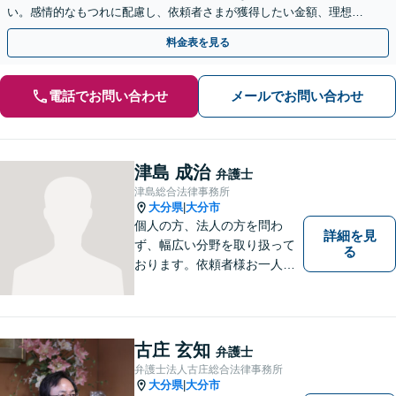
い。感情的なもつれに配慮し、依頼者さまが獲得したい金額、理想の
条件で解決ができるよう、丁寧に対応します【完全個室】
料金表を見る
電話でお問い合わせ
メールでお問い合わせ
津島 成治
弁護士
津島総合法律事務所
大分県
大分市
|
個人の方、法人の方を問わ
詳細を見
ず、幅広い分野を取り扱って
る
おります。依頼者様お一人お
一人に真摯に向き合い、皆様
の人生が明るくなるお手伝を
させていただきます。法律問
題でお困りの方はぜひご相談
古庄 玄知
弁護士
ください。
弁護士法人古庄総合法律事務所
大分県
大分市
|