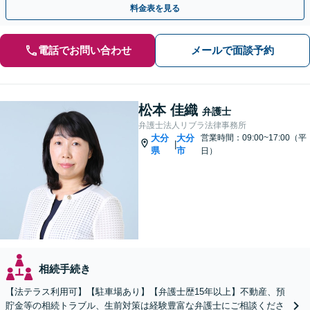
料金表を見る
電話でお問い合わせ
メールで面談予約
松本 佳織
弁護士
弁護士法人リブラ法律事務所
大分
大分
営業時間：09:00~17:00（平
|
県
市
日）
相続手続き
【法テラス利用可】【駐車場あり】【弁護士歴15年以上】不動産、預
貯金等の相続トラブル、生前対策は経験豊富な弁護士にご相談くださ