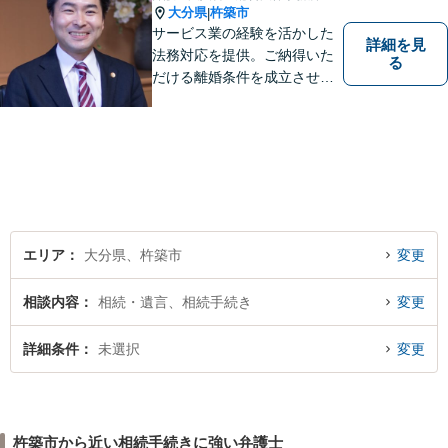
大分県
杵築市
|
サービス業の経験を活かした
詳細を見
法務対応を提供。ご納得いた
る
だける離婚条件を成立させる
ためにサポートします。依頼
者のお話をよく聞き、共感
し、今後の方針を決めていき
ます。【大分県に3拠点ある地
域密着型の事務所】【初回相
談無料】
エリア
大分県、杵築市
変更
相談内容
相続・遺言、相続手続き
変更
詳細条件
未選択
変更
杵築市から近い相続手続きに強い弁護士