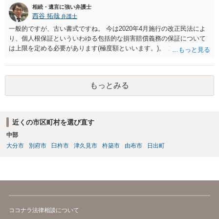
出することを検討なさった方がよいでしょう。
相続・遺言に強い弁護士
西谷 拓哉
弁護士
一般的ですが、古い書式ですね。 今は2020年4月施行の改正民法によ
り、個人根保証といういわゆる包括的な損害賠償義務の保証について
は上限を定める必要があります(極度額といいます。)。 この書式にサ
インしても、実際は連帯保証部分は民法465条の2②により無効とな
り、会社側は請求できない可能性が高そうです。
もっとみる
近くの市区町村を選び直す
中部
大分市
別府市
臼杵市
津久見市
杵築市
由布市
日出町
ココナラ法律相談について