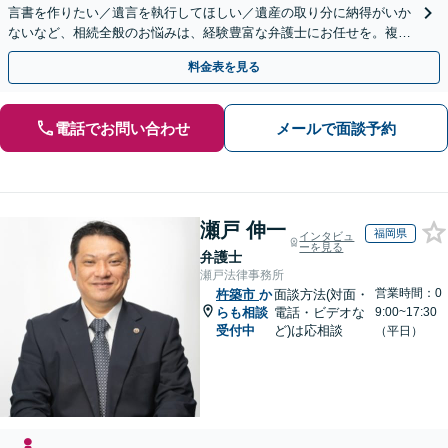
言書を作りたい／遺言を執行してほしい／遺産の取り分に納得がいか
ないなど、相続全般のお悩みは、経験豊富な弁護士にお任せを。複雑
な問題も粘り強く対応し、解決に導きます。
料金表を見る
電話でお問い合わせ
メールで面談予約
瀬戸 伸一
福岡県
インタビュ
ーを見る
弁護士
瀬戸法律事務所
営業時間：0
杵築市
か
面談方法(対面・
らも相談
電話・ビデオな
9:00~17:30
受付中
ど)は応相談
（平日）