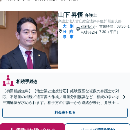
山下 昇悟
弁護士
弁護士法人古庄総合法律事務所 別府支部
大
別
別府駅
か
営業時間：08:30~1
分
府
|
7:30（平日）
ら徒歩2分
県
市
相続手続き
【初回相談無料】【他士業と連携対応】経験豊富な複数の弁護士が対
応。不動産の相続／遺言書の作成／遺産分割協議など、相続の争いは
早期解決が求められます。相手方の弁護士から連絡が来た、弁護士へ
の依頼を具体的に検討している方はご相談ください。
料金表を見る