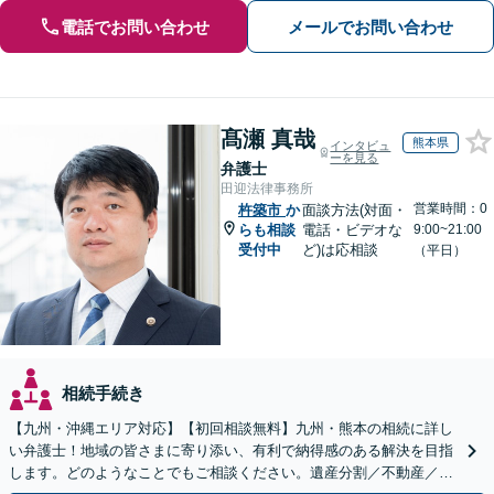
電話でお問い合わせ
メールでお問い合わせ
髙瀬 真哉
熊本県
インタビュ
ーを見る
弁護士
田迎法律事務所
営業時間：0
杵築市
か
面談方法(対面・
らも相談
電話・ビデオな
9:00~21:00
受付中
ど)は応相談
（平日）
相続手続き
【九州・沖縄エリア対応】【初回相談無料】九州・熊本の相続に詳し
い弁護士！地域の皆さまに寄り添い、有利で納得感のある解決を目指
します。どのようなことでもご相談ください。遺産分割／不動産／遺