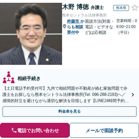
木野 博徳
弁護士
熊本県
熊本セントラル法律事務所
営業時間：0
杵築市
か
面談方法(対面・
らも相談
電話・ビデオな
8:00~21:00
受付中
ど)は応相談
（平日）
相続手続き
【土日電話予約受付可】九州で相続問題や不動産が絡む家族問題で弁
護士をお探しなら熊本セントラル法律事務所(Tel: 096-288-2193)へ／
感情的対立を避けながら適切な解決を目指します【LINE24時間予約受
付可】【休日・夜間相談可】
料金表を見る
電話でお問い合わせ
メールで面談予約