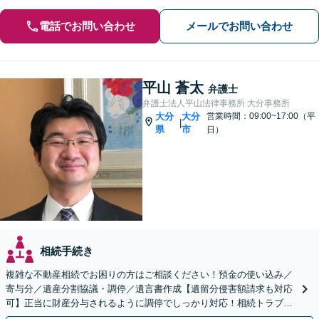
電話でお問い合わせ
メールでお問い合わせ
平山 蒼太
弁護士
弁護士法人平山法律事務所 大分事務所
大分
大分
営業時間：09:00~17:00（平
|
県
市
日）
相続手続き
複雑な不動産相続でお困りの方はご相談ください！預金の使い込み／
寄与分／遺産分割協議・調停／遺言書作成【遺留分侵害額請求も対応
可】正当に財産分与されるように調停でしっかり対応！相続トラブル
の精神的負担も軽減します。