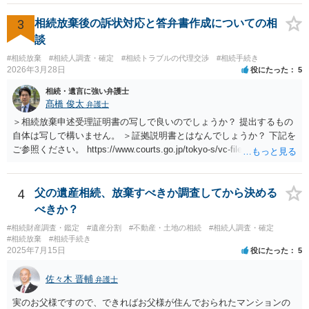
3
相続放棄後の訴状対応と答弁書作成についての相
談
#相続放棄
#相続人調査・確定
#相続トラブルの代理交渉
#相続手続き
2026年3月28日
役にたった
5
相続・遺言に強い弁護士
髙橋 俊太
弁護士
＞相続放棄申述受理証明書の写しで良いのでしょうか？ 提出するもの
自体は写しで構いません。 ＞証拠説明書とはなんでしょうか？ 下記を
ご参照ください。 https://www.courts.go.jp/tokyo-s/vc-files/tokyo-s/file/
14-1kisairei.pdf
4
父の遺産相続、放棄すべきか調査してから決める
べきか？
#相続財産調査・鑑定
#遺産分割
#不動産・土地の相続
#相続人調査・確定
#相続放棄
#相続手続き
2025年7月15日
役にたった
5
佐々木 晋輔
弁護士
実のお父様ですので、できればお父様が住んでおられたマンションの