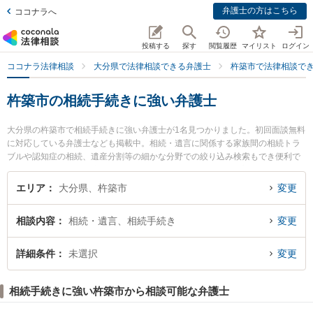
弁護士の方はこちら
ココナラへ
投稿する
探す
閲覧履歴
マイリスト
ログイン
ココナラ法律相談
大分県で法律相談できる弁護士
杵築市で法律相談で
杵築市の相続手続きに強い弁護士
大分県の杵築市で相続手続きに強い弁護士が1名見つかりました。初回面談無料
に対応している弁護士なども掲載中。相続・遺言に関係する家族間の相続トラ
ブルや認知症の相続、遺産分割等の細かな分野での絞り込み検索もでき便利で
す。特に弁護士法人古庄総合法律事務所の森若 利幸弁護士のプロフィール情報
や弁護士費用、強みなどが注目されています。『杵築市で土日や夜間に発生し
エリア
大分県、杵築市
変更
た相続手続きのトラブルを今すぐに弁護士に相談したい』『相続手続きのトラ
ブル解決の実績豊富な近くの弁護士を検索したい』『初回相談無料で相続手続
相談内容
相続・遺言、相続手続き
変更
きを法律相談できる杵築市内の弁護士に相談予約したい』などでお困りの相談
者さんにおすすめです。
詳細条件
未選択
変更
相続手続きに強い杵築市から相談可能な弁護士