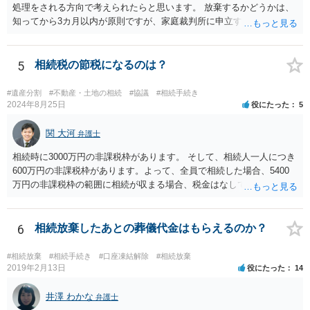
処理をされる方向で考えられたらと思います。 放棄するかどうかは、
知ってから3カ月以内が原則ですが、家庭裁判所に申立すれば3カ月の
期間を伸長することができます。 その間に、財産の状況を調査して、
放棄するかどうか決めることができます。 銀行やサラ金が数年も放置
することはありませんので、数年後に借金が発見される可能性はほぼ
5
相続税の節税になるのは？
ありません。 なお、私が扱った相続放棄を検討していた案件で、期間
伸長して調査したところ、サラ金に対する過払金など相当な財産が見
#遺産分割
#不動産・土地の相続
#協議
#相続手続き
つかったため相続したという事例がありました。
2024年8月25日
役にたった
5
関 大河
弁護士
相続時に3000万円の非課税枠があります。 そして、相続人一人につき
600万円の非課税枠があります。よって、全員で相続した場合、5400
万円の非課税枠の範囲に相続が収まる場合、税金はなしです。 一人が
相続放棄すると、600万円の枠が一つ減ります。よって、4800万円の
範囲となります。 一般的には、全員で相続する方が税金はお得です。
また、全員で相続しても、話し合いの結果、親がすべて相続と決める
6
相続放棄したあとの葬儀代金はもらえるのか？
こともできます。この場合でも相続の非課税枠は、全員で相続した540
0万円分使えます。 父が亡くなり、母が全部相続すると、母から三人
#相続放棄
#相続手続き
#口座凍結解除
#相続放棄
で相続する際は、4800万円が非課税枠となります。 そうすると、母が
2019年2月13日
役にたった
14
亡くなってから相続すると、両親のどちらかが亡くなってから相続す
るより非課税の枠が減少します。 計画的に相続をするのがおすすめと
井澤 わかな
弁護士
いうことになります。これ以外にも気をつける点はあるかもしれませ