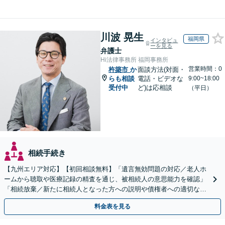
川波 晃生
福岡県
インタビュ
ーを見る
弁護士
Hi法律事務所 福岡事務所
営業時間：0
杵築市
か
面談方法(対面・
らも相談
電話・ビデオな
9:00~18:00
受付中
ど)は応相談
（平日）
相続手続き
【九州エリア対応】【初回相談無料】「遺言無効問題の対応／老人ホ
ームから聴取や医療記録の精査を通じ、被相続人の意思能力を確認」
「相続放棄／新たに相続人となった方への説明や債権者への適切な対
応まで、きめ細やかにサポート」【休日・夜間相談可】
料金表を見る