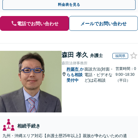
言書／使い込み／寄与分／遺留分／相続放棄【完全個室】
料金表を見る
電話でお問い合わせ
メールでお問い合わせ
森田 孝久
弁護士
福岡県
森田法律事務所
営業時間：0
杵築市
か
面談方法(対面・
らも相談
電話・ビデオな
9:00~18:30
受付中
ど)は応相談
（平日）
相続手続き
九州・沖縄エリア対応【弁護士歴25年以上】親族が争わないための遺