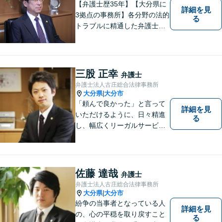
【弁護士歴35年】【大分県に
詳細を見
3拠点の事務所】各分野の法的
る
トラブルに精通した弁護士で
す。依頼者の心情にとことん
寄り添い、迅速な対応を目指
します。お気軽に相談しやす
いアットホームな雰囲気の事
三股 正幸
弁護士
務所です。
弁護士法人古庄総合法律事務所
大分県
大分市
|
「頼んで良かった」と言って
詳細を見
いただけるように、日々精進
る
し、幅広くリーガルサービス
をご提供していきます。
佐藤 達哉
弁護士
弁護士法人古庄総合法律事務所
大分県
大分市
|
紛争の当事者となっている人
詳細を見
の、心の平穏を取り戻すこと
る