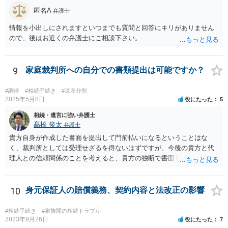
匿名A
弁護士
情報を小出しにされますといつまでも質問と回答にキリがありません
ので、後はお近くの弁護士にご相談下さい。
9
家庭裁判所への自分での書類提出は可能ですか？
#調停
#相続手続き
#遺産分割
2025年5月8日
役にたった
5
相続・遺言に強い弁護士
髙橋 俊太
弁護士
貴方自身が作成した書面を提出して門前払いになるということはな
く、裁判所としては受理せざるを得ないはずですが、今後の貴方と代
理人との信頼関係のことを考えると、貴方の独断で書面を提出したり
裁判所に電話したりするのはお勧めしにくいところです。 現在の弁護
士が主張書面の提出を渋っているようですが、弁護士として提出の実
益がないと考えている可能性もあると思いますので、そのあたりも含
10
身元保証人の賠償義務、契約内容と法改正の影響
めて、弁護士見解を確認等するためによく打ち合わせた方がよいと思
います。単に面倒臭いということで書面提出をしないということであ
#相続手続き
#家族間の相続トラブル
れば、当該弁護士との委任関係を修了した上で、貴方のほうで書面提
2023年9月26日
役にたった
7