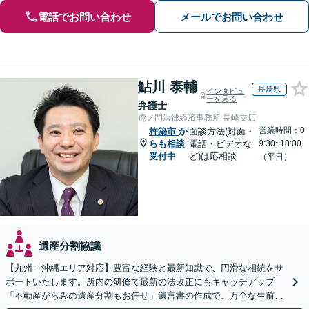
電話でお問い合わせ
メールでお問い合わせ
鮎川 泰輔
長崎県
インタビュ
ーを見る
弁護士
虎ノ門法律経済事務所 長崎支店
営業時間：0
杵築市
か
面談方法(対面・
らも相談
電話・ビデオな
9:30~18:00
受付中
ど)は応相談
（平日）
遺産分割協議
【九州・沖縄エリア対応】豊富な経験と最新知識で、円滑な相続をサ
ポートいたします。所内の研修で最新の法改正にもキャッチアップ
「不動産がらみの遺産分割もお任せ」遺言書の作成で、万全な生前対