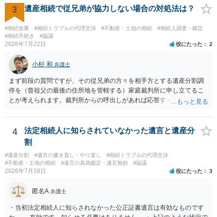
相談 されたら良いと思います。
3
遺産相続で従兄弟が協力しない場合の対処法は？
#相続放棄
#相続トラブルの代理交渉
#不動産・土地の相続
#相続人調査・確定
#相続手続き
#協議
2026年7月22日
役にたった
2
小杉 和
弁護士
まず前段の質問ですが、その従兄弟の方々を相手方とする遺産分割調
停を（曾祖父の最後の住所地を管轄する）家庭裁判所に申し立てるこ
とが考えられます。裁判所からの呼出しがあれば応答する可能性がま
だあるのではないでしょうか。 後段の質問については、相続放棄は可
能と思われます。時間が思った以上にないので必要書類をてきぱきと
揃える必要があります。その点是非御注意ください。
4
法定相続人に知らされていなかった遺言と遺産分
割
#遺産分割
#遺言の書き直し・やり直し
#相続トラブルの代理交渉
#不動産・土地の相続
#遺言の真偽鑑定・遺言無効
#協議
2026年7月18日
役にたった
3
匿名A
弁護士
・当初法定相続人に知らされなかった公正証書遺言は有効なものです