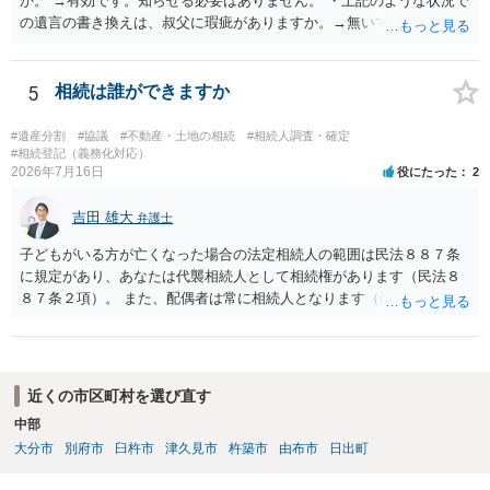
か。 →有効です。知らせる必要はありません。 ・上記のような状況で
の遺言の書き換えは、叔父に瑕疵がありますか。→無いです。 ・分割
する場合の比率は、現状で、客観的に見てどの程度が妥当と考えられ
ますか。 →本人が自由に決められますので、どこが妥当とは言えない
です。客観的な基準もありません。 ・できれば穏やかに、分割を拒否
5
相続は誰ができますか
することはできますか。 →分割を拒否するということは、遺産はいら
ないということでしょうか。遺言で、受取を指定されててもいらない
#遺産分割
#協議
#不動産・土地の相続
#相続人調査・確定
と拒否することはできます。理由を説明する必要はありません。
#相続登記（義務化対応）
2026年7月16日
役にたった
2
吉田 雄大
弁護士
子どもがいる方が亡くなった場合の法定相続人の範囲は民法８８７条
に規定があり、あなたは代襲相続人として相続権があります（民法８
８７条２項）。 また、配偶者は常に相続人となります（民法８９０
条）。 「祖父の子供３人」の方の配偶者がご健在であれば、その方に
も相続権があります。つまり、孫５人に加えて「おじ又はおば」にも
相続権がある可能性があります。
近くの市区町村を選び直す
中部
大分市
別府市
臼杵市
津久見市
杵築市
由布市
日出町