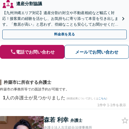
遺産分割協議
【九州沖縄エリア対応】遺産分割の対立や不動産相続など幅広く対
応！接客業の経験を活かし、お気持ちに寄り添って本音を引き出しま
す。「敷居が高い」と思わず、些細なことも安心してお聞かせくださ
い【初回相談無料】【夜間・休日相談可】
料金表を見る
電話でお問い合わせ
メールでお問い合わせ
杵築市に所在する弁護士
杵築市の事務所等での面談予約が可能です。
1
人の弁護士が見つかりました
(検索結果について詳しくは
こちら
)
1件中 1-1件を表示
森若 利幸
弁護士
弁護士法人古庄総合法律事務所