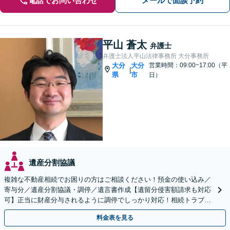
電話でお問い合わせ
メールで面談予約
平山 蒼太
弁護士
弁護士法人平山法律事務所 大分事務所
大分
大分
営業時間：09:00~17:00（平
|
県
市
日）
遺産分割協議
複雑な不動産相続でお困りの方はご相談ください！預金の使い込み／
寄与分／遺産分割協議・調停／遺言書作成【遺留分侵害額請求も対応
可】正当に財産分与されるように調停でしっかり対応！相続トラブル
の精神的負担も軽減します。
料金表を見る