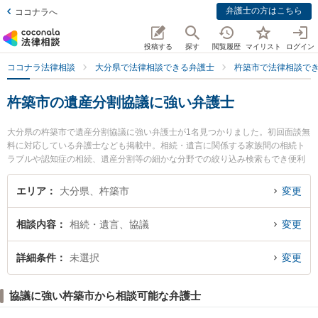
弁護士の方はこちら
ココナラへ
投稿する
探す
閲覧履歴
マイリスト
ログイン
ココナラ法律相談
大分県で法律相談できる弁護士
杵築市で法律相談で
杵築市の遺産分割協議に強い弁護士
大分県の杵築市で遺産分割協議に強い弁護士が1名見つかりました。初回面談無
料に対応している弁護士なども掲載中。相続・遺言に関係する家族間の相続ト
ラブルや認知症の相続、遺産分割等の細かな分野での絞り込み検索もでき便利
です。特に弁護士法人古庄総合法律事務所の森若 利幸弁護士のプロフィール情
報や弁護士費用、強みなどが注目されています。『杵築市で土日や夜間に発生
エリア
大分県、杵築市
変更
した遺産分割協議のトラブルを今すぐに弁護士に相談したい』『遺産分割協議
のトラブル解決の実績豊富な近くの弁護士を検索したい』『初回相談無料で遺
相談内容
相続・遺言、協議
変更
産分割協議を法律相談できる杵築市内の弁護士に相談予約したい』などでお困
りの相談者さんにおすすめです。
詳細条件
未選択
変更
協議に強い杵築市から相談可能な弁護士