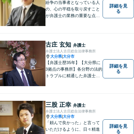
紛争の当事者となっている人
詳細を見
の、心の平穏を取り戻すこと
る
が弁護士の業務の重要な点と
考えています。
古庄 玄知
弁護士
弁護士法人古庄総合法律事務所
大分県
大分市
|
【弁護士歴35年】【大分県に
詳細を見
3拠点の事務所】各分野の法的
る
トラブルに精通した弁護士で
す。依頼者の心情にとことん
寄り添い、迅速な対応を目指
します。お気軽に相談しやす
いアットホームな雰囲気の事
三股 正幸
弁護士
務所です。
弁護士法人古庄総合法律事務所
大分県
大分市
|
「頼んで良かった」と言って
詳細を見
いただけるように、日々精進
る