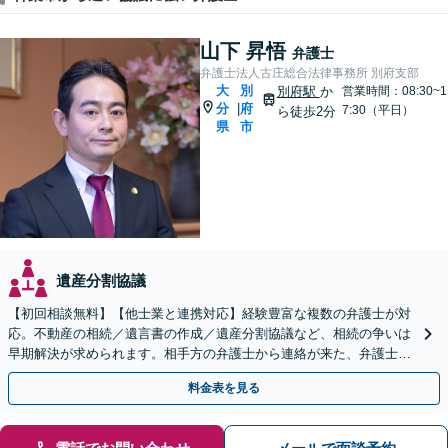
山下 昇悟
弁護士
弁護士法人古庄総合法律事務所 別府支部
大
別
別府駅
か
営業時間：08:30~1
分
府
|
7:30（平日）
ら徒歩2分
県
市
遺産分割協議
【初回相談無料】【他士業と連携対応】経験豊富な複数の弁護士が対
応。不動産の相続／遺言書の作成／遺産分割協議など、相続の争いは
早期解決が求められます。相手方の弁護士から連絡が来た、弁護士へ
の依頼を具体的に検討している方はご相談ください。
料金表を見る