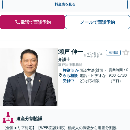
策をおこないましょう【夜間・休日面談可】
料金表を見る
電話で面談予約
メールで面談予約
瀬戸 伸一
福岡県
インタビュ
ーを見る
弁護士
瀬戸法律事務所
営業時間：0
杵築市
か
面談方法(対面・
らも相談
電話・ビデオな
9:00~17:30
受付中
ど)は応相談
（平日）
遺産分割協議
【全国エリア対応】【WEB面談対応】相続人の調査から遺産分割協