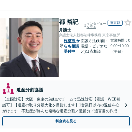
都 裕記
東京都
インタビュー
を見る
弁護士
弁護士法人新都法律事務所 東京事務所
営業時間：0
杵築市
か
面談方法(対面・
らも相談
電話・ビデオな
9:00~19:00
受付中
ど)は応相談
（平日）
遺産分割協議
【全国対応】大阪・東京の2拠点でチームで迅速対応【電話・WEB相
談可】【遺産の取り分最大化を目指します】1営業日以内の返信を心
がけます「不動産が絡んだ複雑な遺産分割／遺留分／遺言書の作成・
執行／事業承継など、お任せください」【休日相談あり】
料金表を見る