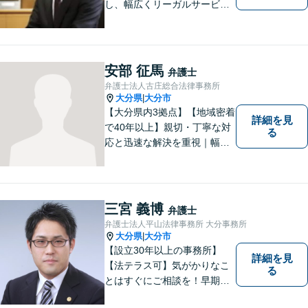
し、幅広くリーガルサービス
をご提供していきます。
安部 征馬
弁護士
弁護士法人古庄総合法律事務所
大分県
大分市
|
【大分県内3拠点】【地域密着
詳細を見
で40年以上】親切・丁寧な対
る
応と迅速な解決を重視｜幅広
い法律問題に対応し、ご相談
者さまの不安に寄り添いなが
ら最善の解決を目指します
【別府・杵築にも拠点】
三宮 義博
弁護士
弁護士法人平山法律事務所 大分事務所
大分県
大分市
|
【設立30年以上の事務所】
詳細を見
【法テラス可】気がかりなこ
る
とはすぐにご相談を！早期対
応で解決の選択肢が広がりま