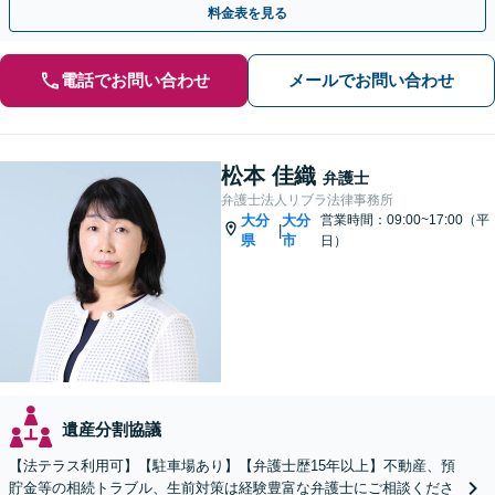
料金表を見る
電話でお問い合わせ
メールでお問い合わせ
松本 佳織
弁護士
弁護士法人リブラ法律事務所
大分
大分
営業時間：09:00~17:00（平
|
県
市
日）
遺産分割協議
【法テラス利用可】【駐車場あり】【弁護士歴15年以上】不動産、預
貯金等の相続トラブル、生前対策は経験豊富な弁護士にご相談くださ