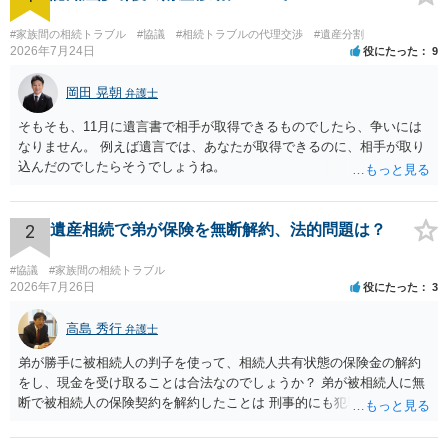
#家族間の相続トラブル
#協議
#相続トラブルの代理交渉
#遺産分割
2026年7月24日
役にたった
9
岡田 晃朝
弁護士
そもそも、11月に遺言書で相手が取得できるものでしたら、争いには
なりません。 例えば遺言では、あなたが取得できるのに、相手が取り
込んだのでしたらそうでしょうね。
2
遺産相続で弟が保険を無断解約、法的問題は？
#協議
#家族間の相続トラブル
2026年7月26日
役にたった
3
高島 秀行
弁護士
弟が勝手に被相続人の判子を使って、相続人共有状態の保険金の解約
をし、現金を受け取ることは合法なのでしょうか？ 弟が被相続人に無
断で被相続人の保険契約を解約したことは 刑事的にも犯罪となる可能
性があり、民事的には無効だと思います。 保険会社で解約の際に提出
された書類のコピーを取得して、弁護士に面談で詳しい事情を話して