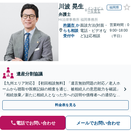
川波 晃生
福岡県
インタビュ
ーを見る
弁護士
Hi法律事務所 福岡事務所
営業時間：0
杵築市
か
面談方法(対面・
らも相談
電話・ビデオな
9:00~18:00
受付中
ど)は応相談
（平日）
遺産分割協議
【九州エリア対応】【初回相談無料】「遺言無効問題の対応／老人ホ
ームから聴取や医療記録の精査を通じ、被相続人の意思能力を確認」
「相続放棄／新たに相続人となった方への説明や債権者への適切な対
応まで、きめ細やかにサポート」【休日・夜間相談可】
料金表を見る
電話でお問い合わせ
メールでお問い合わせ