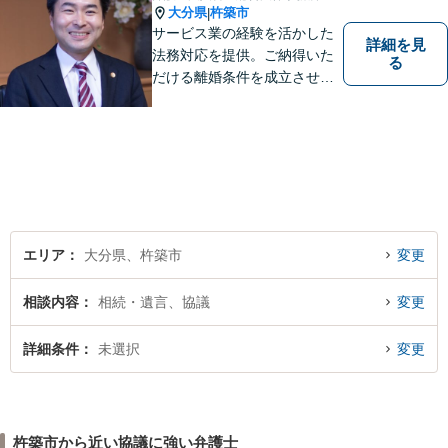
大分県
杵築市
|
サービス業の経験を活かした
詳細を見
法務対応を提供。ご納得いた
る
だける離婚条件を成立させる
ためにサポートします。依頼
者のお話をよく聞き、共感
し、今後の方針を決めていき
ます。【大分県に3拠点ある地
域密着型の事務所】【初回相
談無料】
エリア
大分県、杵築市
変更
相談内容
相続・遺言、協議
変更
詳細条件
未選択
変更
杵築市から近い協議に強い弁護士