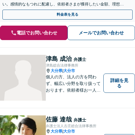
い。感情的なもつれに配慮し、依頼者さまが獲得したい金額、理想の
条件で解決ができるよう、丁寧に対応します【完全個室】
料金表を見る
電話でお問い合わせ
メールでお問い合わせ
津島 成治
弁護士
津島総合法律事務所
大分県
大分市
|
個人の方、法人の方を問わ
詳細を見
ず、幅広い分野を取り扱って
る
おります。依頼者様お一人お
一人に真摯に向き合い、皆様
の人生が明るくなるお手伝を
させていただきます。法律問
題でお困りの方はぜひご相談
佐藤 達哉
弁護士
ください。
弁護士法人古庄総合法律事務所
大分県
大分市
|