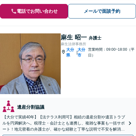
電話でお問い合わせ
メールで面談予約
麻生 昭一
弁護士
麻生法律事務所
大分
大分
営業時間：09:00~18:00（平
|
県
市
日）
遺産分割協議
【大分で実績40年】【法テラス利用可】相続の遺産分割や遺言トラブ
ルを円満解決へ。税理士・会計士とも連携し、複雑な事案も一括サポ
ート！地元密着の弁護士が、確かな経験と丁寧な説明で不安を解消し
ます。まずはお気軽にご相談ください。【休日面談可】