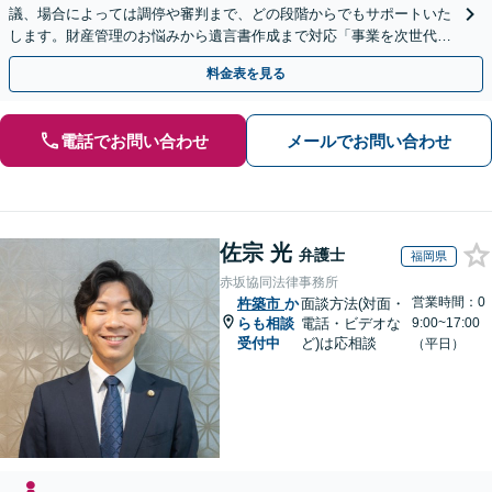
議、場合によっては調停や審判まで、どの段階からでもサポートいた
します。財産管理のお悩みから遺言書作成まで対応「事業を次世代に
引き継ぐ安心の事業承継をサポート」【完全個室相談】
料金表を見る
電話でお問い合わせ
メールでお問い合わせ
佐宗 光
弁護士
福岡県
赤坂協同法律事務所
営業時間：0
杵築市
か
面談方法(対面・
らも相談
電話・ビデオな
9:00~17:00
受付中
ど)は応相談
（平日）