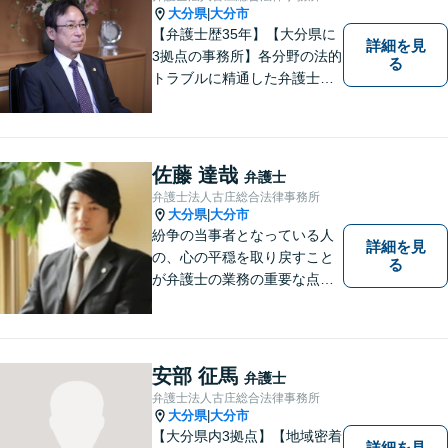
大分県
大分市
|
【弁護士歴35年】【大分県に
詳細を見
3拠点の事務所】各分野の法的
る
トラブルに精通した弁護士で
す。依頼者の心情にとことん
寄り添い、迅速な対応を目指
します。お気軽に相談しやす
いアットホームな雰囲気の事
佐藤 達哉
弁護士
務所です。
弁護士法人古庄総合法律事務所
大分県
大分市
|
紛争の当事者となっている人
詳細を見
の、心の平穏を取り戻すこと
る
が弁護士の業務の重要な点と
考えています。
安部 征馬
弁護士
弁護士法人古庄総合法律事務所
大分県
大分市
|
【大分県内3拠点】【地域密着
詳細を見