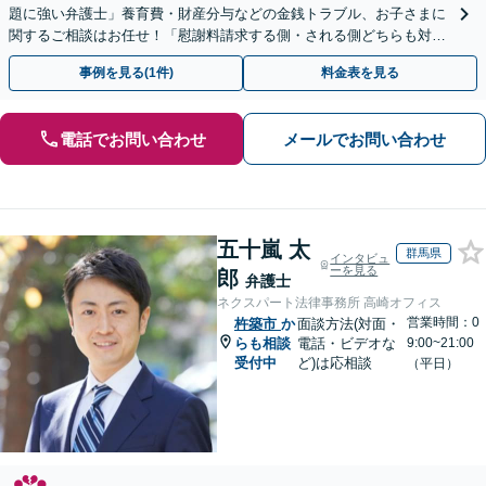
題に強い弁護士」養育費・財産分与などの金銭トラブル、お子さまに
関するご相談はお任せ！「慰謝料請求する側・される側どちらも対応
可」【子連れ相談可】【休日・夜間相談可】【駐車場あり】
事例を見る(1件)
料金表を見る
電話でお問い合わせ
メールでお問い合わせ
五十嵐 太
群馬県
インタビュ
ーを見る
郎
弁護士
ネクスパート法律事務所 高崎オフィス
営業時間：0
杵築市
か
面談方法(対面・
らも相談
電話・ビデオな
9:00~21:00
受付中
ど)は応相談
（平日）