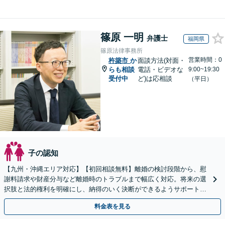
篠原 一明
弁護士
福岡県
篠原法律事務所
営業時間：0
杵築市
か
面談方法(対面・
らも相談
電話・ビデオな
9:00~19:30
受付中
ど)は応相談
（平日）
子の認知
【九州・沖縄エリア対応】【初回相談無料】離婚の検討段階から、慰
謝料請求や財産分与など離婚時のトラブルまで幅広く対応。将来の選
択肢と法的権利を明確にし、納得のいく決断ができるようサポートい
たします【当日・休日・夜間相談OK】
料金表を見る