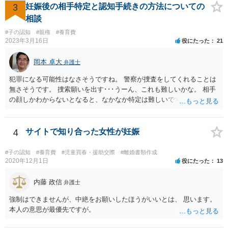
3
妊娠後の相手特定と認知手続きの方法についての
相談
#子の認知
#親権
#養育費
2023年3月16日
役にたった
21
岡本 卓大
弁護士
犯罪になる可能性はなさそうですね。 警察が捜査をしてくれることは
無さそうです。 捜索願いを出す･･･うーん、これも難しいかな。 相手
の顔しかわからないとなると、なかなか特定は難しいですね。 お役に
立てず、すみません。
4
サイトで知り合った女性が妊娠
#子の認知
#養育費
#児童買春・援助交際
#離婚書類作成
2020年12月1日
役にたった
13
内藤 政信
弁護士
強制はできませんが、中絶をお願いしたほうがいいとは、 思います。
本人の意思が最優先ですが。