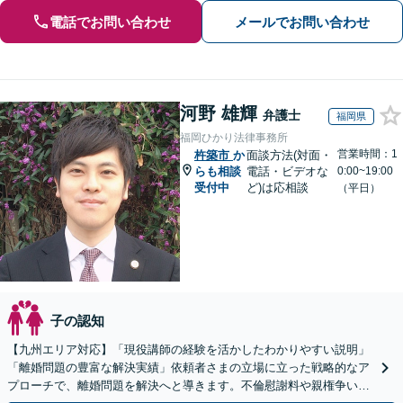
電話でお問い合わせ
メールでお問い合わせ
河野 雄輝
弁護士
福岡県
福岡ひかり法律事務所
営業時間：1
杵築市
か
面談方法(対面・
らも相談
電話・ビデオな
0:00~19:00
受付中
ど)は応相談
（平日）
子の認知
【九州エリア対応】「現役講師の経験を活かしたわかりやすい説明」
「離婚問題の豊富な解決実績」依頼者さまの立場に立った戦略的なア
プローチで、離婚問題を解決へと導きます。不倫慰謝料や親権争い、