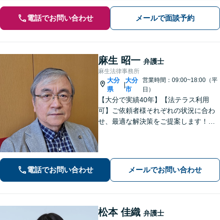
電話でお問い合わせ
メールで面談予約
麻生 昭一
弁護士
麻生法律事務所
大分
大分
営業時間：09:00~18:00（平
|
県
市
日）
【大分で実績40年】【法テラス利用
可】ご依頼者様それぞれの状況に合わ
せ、最適な解決策をご提案します！緊
急のご相談にも迅速に対応いたしま
す。一つひとつの問題に丁寧に向き合
い、解決までしっかりサポートしま
す。どうぞお気軽にお話しください。
電話でお問い合わせ
メールでお問い合わせ
【休日面談可】
松本 佳織
弁護士