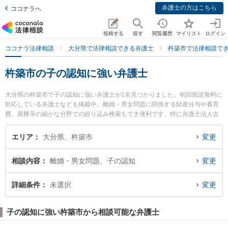
弁護士の方はこちら
ココナラへ
投稿する
探す
閲覧履歴
マイリスト
ログイン
ココナラ法律相談
大分県で法律相談できる弁護士
杵築市で法律相談で
杵築市の子の認知に強い弁護士
大分県の杵築市で子の認知に強い弁護士が1名見つかりました。初回面談無料に
対応している弁護士なども掲載中。離婚・男女問題に関係する財産分与や養育
費、親権等の細かな分野での絞り込み検索もでき便利です。特に弁護士法人古
庄総合法律事務所の森若 利幸弁護士のプロフィール情報や弁護士費用、強みな
どが注目されています。『杵築市で土日や夜間に発生した子の認知のトラブル
エリア
大分県、杵築市
変更
を今すぐに弁護士に相談したい』『子の認知のトラブル解決の実績豊富な近く
の弁護士を検索したい』『初回相談無料で子の認知を法律相談できる杵築市内
相談内容
離婚・男女問題、子の認知
変更
の弁護士に相談予約したい』などでお困りの相談者さんにおすすめです。
詳細条件
未選択
変更
子の認知に強い杵築市から相談可能な弁護士