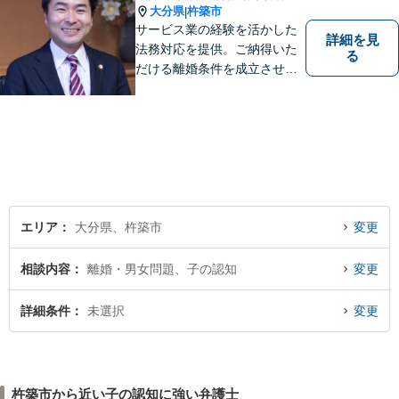
大分県
杵築市
|
サービス業の経験を活かした
詳細を見
法務対応を提供。ご納得いた
る
だける離婚条件を成立させる
ためにサポートします。依頼
者のお話をよく聞き、共感
し、今後の方針を決めていき
ます。【大分県に3拠点ある地
域密着型の事務所】【初回相
談無料】
エリア
大分県、杵築市
変更
相談内容
離婚・男女問題、子の認知
変更
詳細条件
未選択
変更
杵築市から近い子の認知に強い弁護士