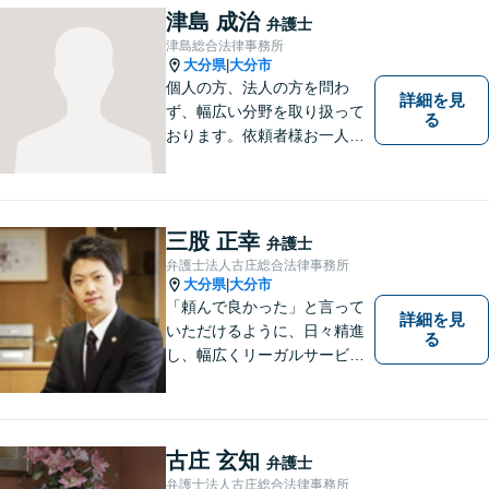
津島 成治
弁護士
津島総合法律事務所
大分県
大分市
|
個人の方、法人の方を問わ
詳細を見
ず、幅広い分野を取り扱って
る
おります。依頼者様お一人お
一人に真摯に向き合い、皆様
の人生が明るくなるお手伝を
させていただきます。法律問
題でお困りの方はぜひご相談
三股 正幸
弁護士
ください。
弁護士法人古庄総合法律事務所
大分県
大分市
|
「頼んで良かった」と言って
詳細を見
いただけるように、日々精進
る
し、幅広くリーガルサービス
をご提供していきます。
古庄 玄知
弁護士
弁護士法人古庄総合法律事務所