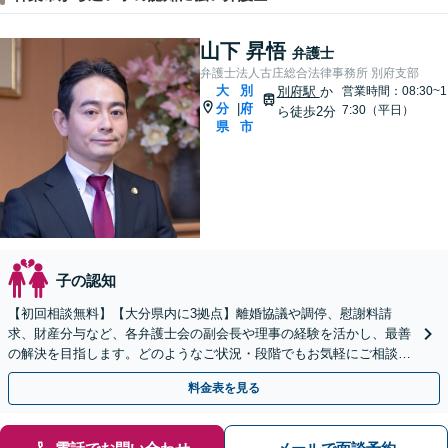
山下 昇悟
弁護士
弁護士法人古庄総合法律事務所 別府支部
大
別
別府駅
か
営業時間：08:30~1
分
府
|
7:30（平日）
ら徒歩2分
県
市
子の認知
【初回相談無料】【大分県内に3拠点】離婚協議や調停、慰謝料請
求、財産分与など、各弁護士会の副会長や理事の経験を活かし、最善
の解決を目指します。どのようなご状況・段階でもお気軽にご相談く
ださい【完全個室で対応】
料金表を見る