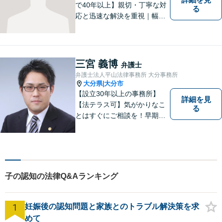
で40年以上】親切・丁寧な対
る
応と迅速な解決を重視｜幅広
い法律問題に対応し、ご相談
者さまの不安に寄り添いなが
ら最善の解決を目指します
【別府・杵築にも拠点】
三宮 義博
弁護士
弁護士法人平山法律事務所 大分事務所
大分県
大分市
|
【設立30年以上の事務所】
詳細を見
【法テラス可】気がかりなこ
る
とはすぐにご相談を！早期対
応で解決の選択肢が広がりま
す。労働問題・相続事件・離
婚事件・交通事件・債務整理
など幅広い問題に柔軟に対応
いたします。【駐車場あり】
子の認知の法律Q&Aランキング
1
妊娠後の認知問題と家族とのトラブル解決策を求
めて