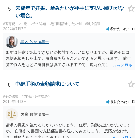
5
未成年で妊娠。産みたいが相手に支払い能力がな
い場合。
#養育費
#中絶
#子の認知
#慰謝料請求したい側
#離婚協議
2024年7月7日
役にたった
11
黒木 佐紀
弁護士
まずは任意で認知できないか検討することになりますが、最終的には
強制認知をした上で、養育費を取ることができると思われます。 前年
度の収入をもとに養育費は算出されますので、現時点では少額しか取
れないとしても、相手が大学を卒業して就職したら、そこで再度、養
育費の増額調停を起こすこともできます。 仮に中絶する場合でも、相
手方が妊娠について話し合いをしっかりしてくれない場合には、慰謝
6
中絶手術の金額請求について
料請求などもできる可能性があります。 いずれにせよ、親御さんとの
関わりが不可欠となると思われますので、一度話し合った上で、法律
#子の認知
#内容証明作成送付
事務所へ早めのご相談をされたほうがよろしいかと思います。
2019年9月8日
役にたった
11
内藤 政信
弁護士
請求の意思を強めるしかないでしょう。 住所、勤務先はつかんでます
か。 自宅あて書面で支払催告書を送ってみましょう。 反応がなけれ
ば、勤務先あてに出してみましょう。