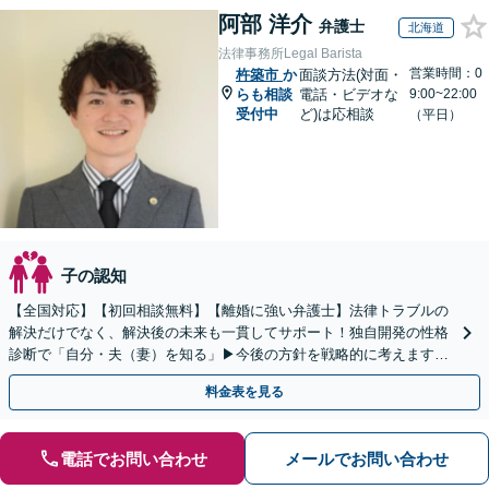
阿部 洋介
弁護士
北海道
法律事務所Legal Barista
営業時間：0
杵築市
か
面談方法(対面・
らも相談
電話・ビデオな
9:00~22:00
受付中
ど)は応相談
（平日）
子の認知
【全国対応】【初回相談無料】【離婚に強い弁護士】法律トラブルの
解決だけでなく、解決後の未来も一貫してサポート！独自開発の性格
診断で「自分・夫（妻）を知る」▶︎今後の方針を戦略的に考えます！
【休日夜間／オンライン相談OK】
料金表を見る
電話でお問い合わせ
メールでお問い合わせ