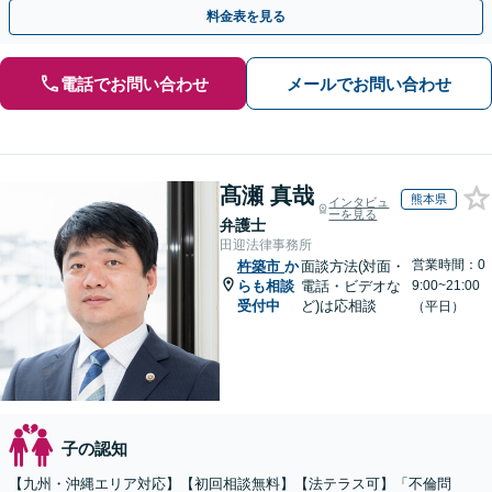
高額所得者の財産分与など、何でもご相談ください。
料金表を見る
電話でお問い合わせ
メールでお問い合わせ
髙瀬 真哉
熊本県
インタビュ
ーを見る
弁護士
田迎法律事務所
営業時間：0
杵築市
か
面談方法(対面・
らも相談
電話・ビデオな
9:00~21:00
受付中
ど)は応相談
（平日）
子の認知
【九州・沖縄エリア対応】【初回相談無料】【法テラス可】「不倫問