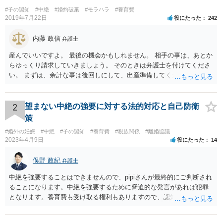
#子の認知
#中絶
#婚約破棄
#モラハラ
#養育費
2019年7月22日
役にたった
242
内藤 政信
弁護士
産んでいいですよ。 最後の機会かもしれません。 相手の事は、あとか
らゆっくり請求していきましょう。 そのときは弁護士を付けてくださ
い。 まずは、余計な事は後回しにして、出産準備してください。
2
望まない中絶の強要に対する法的対応と自己防衛
策
#婚外の妊娠
#中絶
#子の認知
#養育費
#親族関係
#離婚協議
2023年4月9日
役にたった
14
俣野 政紀
弁護士
中絶を強要することはできませんので、pipiさんが最終的にご判断され
ることになります。中絶を強要するために脅迫的な発言があれば犯罪
となります。養育費も受け取る権利もありますので、認知等につきお
相手がきちんと対応しないのであれば弁護士にご相談されることをお
勧めします。