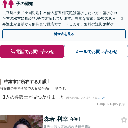
子の認知
【来所不要／全国対応】不倫の慰謝料問題は請求したい方・請求され
た方の双方に相談料0円で対応しています。豊富な実績と経験のある
弁護士が交渉から解決まで徹底サポートします。無料の証拠診断や着
手金の返還保証もありますので安心してご相談ください。
料金表を見る
電話でお問い合わせ
メールでお問い合わせ
杵築市に所在する弁護士
杵築市の事務所等での面談予約が可能です。
1
人の弁護士が見つかりました
(検索結果について詳しくは
こちら
)
1件中 1-1件を表示
森若 利幸
弁護士
弁護士法人古庄総合法律事務所