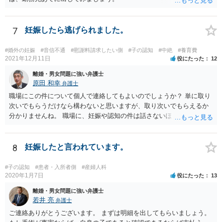
7
妊娠したら逃げられました。
#婚外の妊娠
#音信不通
#慰謝料請求したい側
#子の認知
#中絶
#養育費
2021年12月11日
役にたった
12
離婚・男女問題に強い弁護士
原田 和幸
弁護士
職場にこの件について個人で連絡してもよいのでしょうか？ 単に取り
次いでもらうだけなら構わないと思いますが、取り次いでもらえるか
分かりませんね。 職場に、妊娠や認知の件は話さないほうがよいと思
います。 それとも弁護士を通すべきなのでしょうか？ 相談者で対応が
難しいと思われれば、弁護士に入ってもらうことも検討されてくださ
い。 一度、お近くの弁護士に相談されてみてもよいと思います。
8
妊娠したと言われています。
#子の認知
#患者・入所者側
#産婦人科
2020年1月7日
役にたった
13
離婚・男女問題に強い弁護士
若井 亮
弁護士
ご連絡ありがとうございます。 まずは明細を出してもらいましょう。