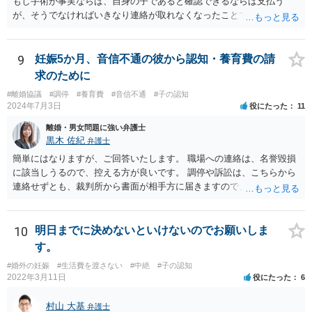
もし手術が事実ならば、自身の子であると確認できるならば支払う
が、そうでなければいきなり連絡が取れなくなったことで不信感もあ
るし、自身の子であるか疑問に残る点もあるので、支払えないと回答
してはいかがでしょうか。 代理人となる場合ですが、事務所ごとにま
ちまちです。 弊所の場合、交渉をお受けするとなると20万円くらいが
9
妊娠5か月、音信不通の彼から認知・養育費の請
多いかと思います。
求のために
#離婚協議
#調停
#養育費
#音信不通
#子の認知
2024年7月3日
役にたった
11
離婚・男女問題に強い弁護士
黒木 佐紀
弁護士
簡単にはなりますが、ご回答いたします。 職場への連絡は、名誉毀損
に該当しうるので、控える方が良いです。 調停や訴訟は、こちらから
連絡せずとも、裁判所から書面が相手方に届きますので、連絡不要で
す。 ご要望は認知や養育費の請求でしょうか？ 任意に応じてもらえな
いのであれば、調停や訴訟をするしかないかと思います。
10
明日までに決めないといけないのでお願いしま
す。
#婚外の妊娠
#生活費を渡さない
#中絶
#子の認知
2022年3月11日
役にたった
6
村山 大基
弁護士