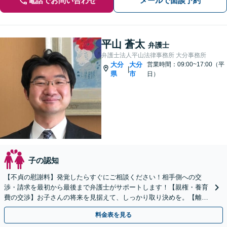
電話でお問い合わせ
メールで面談予約
平山 蒼太
弁護士
弁護士法人平山法律事務所 大分事務所
大分
大分
営業時間：09:00~17:00（平
|
県
市
日）
子の認知
【不貞の慰謝料】発覚したらすぐにご相談ください！相手側への交
渉・請求を最初から最後まで弁護士がサポートします！【親権・養育
費の交渉】お子さんの将来を見据えて、しっかり取り決めを。【離婚
調停の対応】面倒な書類作成などもお任せください。
料金表を見る