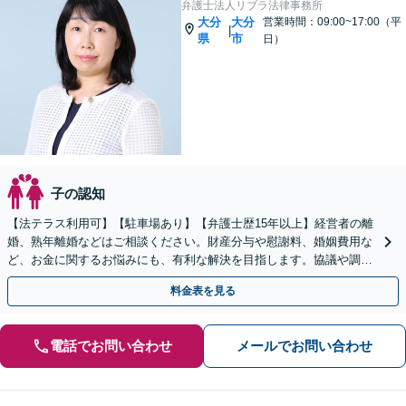
弁護士法人リブラ法律事務所
大分
大分
営業時間：09:00~17:00（平
|
県
市
日）
子の認知
【法テラス利用可】【駐車場あり】【弁護士歴15年以上】経営者の離
婚、熟年離婚などはご相談ください。財産分与や慰謝料、婚姻費用な
ど、お金に関するお悩みにも、有利な解決を目指します。協議や調
停、訴訟で代理人として適切に交渉いたします【完全個室】
料金表を見る
電話でお問い合わせ
メールでお問い合わせ