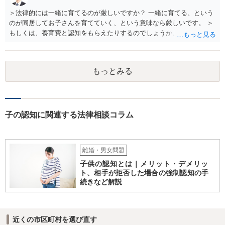
＞法律的には一緒に育てるのが厳しいですか？ 一緒に育てる、という
のが同居してお子さんを育てていく、という意味なら厳しいです。 ＞
もしくは、養育費と認知をもらえたりするのでしょうか、 相手が認知
を拒む場合、調停や裁判などの手続きで認知を求める必要がありま
す。 また、認知されたことを前提に、父親として子を養う義務があり
ますので、 養育費を請求できます。 ただ、極端な話相手に収入がなか
もっとみる
ったり、行方不明だったりすると、実際上の回収が難しい可能性はあ
ります。
子の認知に関連する法律相談コラム
離婚・男女問題
子供の認知とは｜メリット・デメリッ
ト、相手が拒否した場合の強制認知の手
続きなど解説
近くの市区町村を選び直す