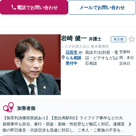
電話でお問い合わせ
メールでお問い合わせ
岩崎 健一
弁護士
東京都
ミカタ弁護士法人 東京事務所
営業時
日田市
か
面談方法(対面・電
らも相談
話・ビデオなど)は
間：本日
受付中
応相談
定休日
加害者側
【無罪判決獲得実績あり】【恵比寿駅8分】ライブドア事件などの大
規模事件も担当。暴行・窃盗・薬物・性犯罪など幅広く対応。逮捕直
後の即日接見・示談交渉も迅速に対応し、ご本人・ご家族の不安を最