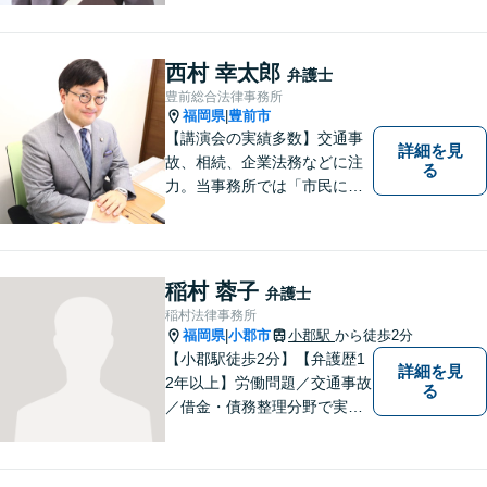
西村 幸太郎
弁護士
豊前総合法律事務所
福岡県
豊前市
|
【講演会の実績多数】交通事
詳細を見
故、相続、企業法務などに注
る
力。当事務所では「市民に力
を」をモットーに弁護活動を
行なっております。ご依頼者
さまが前向きに人生を歩んで
いけるよう、全力でサポート
稲村 蓉子
弁護士
します。お気軽にご相談くだ
稲村法律事務所
さい【休日面談可】【完全個
福岡県
小郡市
小郡駅
から徒歩2分
|
室】
【小郡駅徒歩2分】【弁護歴1
詳細を見
2年以上】労働問題／交通事故
る
／借金・債務整理分野で実績
多数！「その場しのぎではな
い、未来の生活を見越した解
決」がモットーです。皆様が