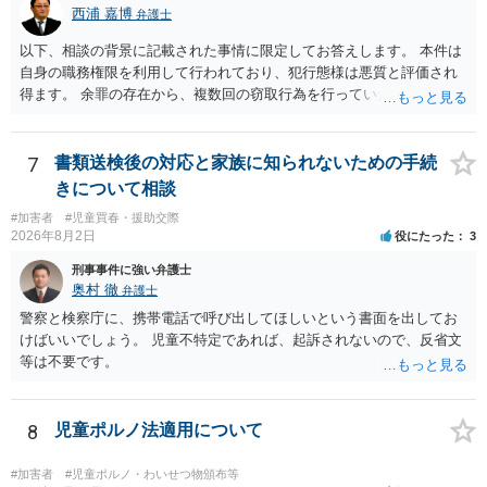
西浦 嘉博
弁護士
以下、相談の背景に記載された事情に限定してお答えします。 本件は
自身の職務権限を利用して行われており、犯行態様は悪質と評価され
得ます。 余罪の存在から、複数回の窃取行為を行っていたことも悪質
性に加味されます。 また、被害額も窃盗事案としては多額の部類に入
ると思われます。 他方、余罪を含めた全額を弁済していることは、被
害者の経済的損害の回復として有利に斟酌されます。 また、前科前歴
7
書類送検後の対応と家族に知られないための手続
を有しないことも、規範意識が鈍磨しきっているとまでは言えず、有
きについて相談
利な点です。 その他、家族の監督等の情状証拠を適切に提出すること
#加害者
#児童買春・援助交際
で、私見ですが、執行猶予判決を視野に入れることが可能な事案と思
2026年8月2日
役にたった
3
われます。 上記、一つの意見として参考ください。
刑事事件に強い弁護士
奥村 徹
弁護士
警察と検察庁に、携帯電話で呼び出してほしいという書面を出してお
けばいいでしょう。 児童不特定であれば、起訴されないので、反省文
等は不要です。
8
児童ポルノ法適用について
#加害者
#児童ポルノ・わいせつ物頒布等