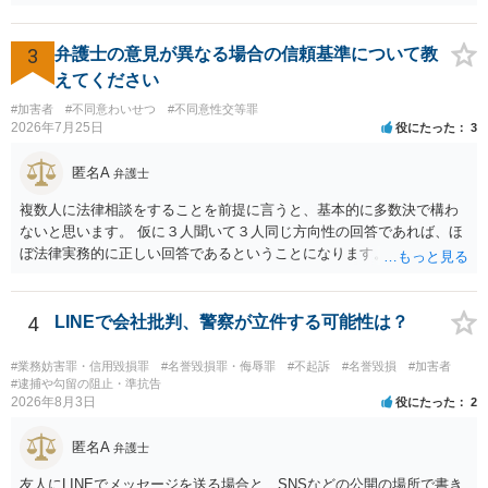
り、再び被害者がトイレに戻ったら財布が無かったような事情がある
と言い逃れはかなり厳しいものと思います。
3
弁護士の意見が異なる場合の信頼基準について教
えてください
#加害者
#不同意わいせつ
#不同意性交等罪
2026年7月25日
役にたった
3
匿名A
弁護士
複数人に法律相談をすることを前提に言うと、基本的に多数決で構わ
ないと思います。 仮に３人聞いて３人同じ方向性の回答であれば、ほ
ぼ法律実務的に正しい回答であるということになります。 ３人聞いて
２対１になった場合には、あと２人聞くのがよいと思われます。 ３対
２になった場合は、どちらも法律実務的にありえるということであ
り、３人の弁護士の中で、一番相性の良いいざというときに弁護を頼
4
LINEで会社批判、警察が立件する可能性は？
みたい弁護士を決め、その弁護士の発言を信じるということになりま
す。 その３人の中で「逮捕されない」と断言した弁護士には基本的に
#業務妨害罪・信用毀損罪
#名誉毀損罪・侮辱罪
#不起訴
#名誉毀損
#加害者
委任しないほうがよいと思われます。 そもそも意見が分かれるような
#逮捕や勾留の阻止・準抗告
2026年8月3日
役にたった
2
事案で、断言すること自体が不適切であるからです。 ただ、相談者が
弁護士に断言回答を求める気持ちがあるのは普通なので、その相談者
匿名A
の気持ちを理解した上で、「逮捕されてもすぐに（自ら）接見して、
弁護士
身柄解放手続きをします」とまで述べてくれるのであれば、その弁護
友人にLINEでメッセージを送る場合と、SNSなどの公開の場所で書き