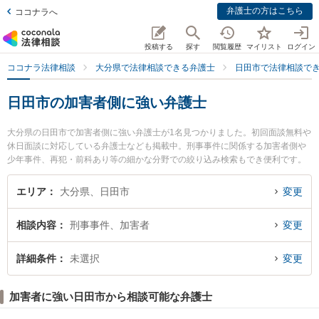
弁護士の方はこちら
ココナラへ
投稿する
探す
閲覧履歴
マイリスト
ログイン
ココナラ法律相談
大分県で法律相談できる弁護士
日田市で法律相談で
日田市の加害者側に強い弁護士
大分県の日田市で加害者側に強い弁護士が1名見つかりました。初回面談無料や
休日面談に対応している弁護士なども掲載中。刑事事件に関係する加害者側や
少年事件、再犯・前科あり等の細かな分野での絞り込み検索もでき便利です。
特に弁護士法人おおいた市民総合法律事務所 日田事務所の柿木 大弁護士のプロ
フィール情報や弁護士費用、強みなどが注目されています。『日田市で土日や
エリア
大分県、日田市
変更
夜間に発生した加害者側のトラブルを今すぐに弁護士に相談したい』『加害者
側のトラブル解決の実績豊富な近くの弁護士を検索したい』『初回相談無料で
相談内容
刑事事件、加害者
変更
加害者側を法律相談できる日田市内の弁護士に相談予約したい』などでお困り
の相談者さんにおすすめです。
詳細条件
未選択
変更
加害者に強い日田市から相談可能な弁護士