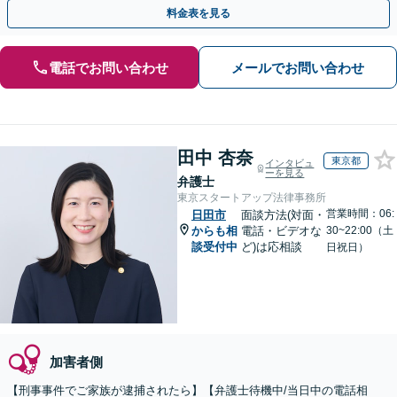
小限に抑えます。【初回相談可能】【WEB面談可能】
料金表を見る
電話でお問い合わせ
メールでお問い合わせ
田中 杏奈
東京都
インタビュ
ーを見る
弁護士
東京スタートアップ法律事務所
営業時間：06:
日田市
面談方法(対面・
からも相
電話・ビデオな
30~22:00（土
談受付中
ど)は応相談
日祝日）
加害者側
【刑事事件でご家族が逮捕されたら】【弁護士待機中/当日中の電話相