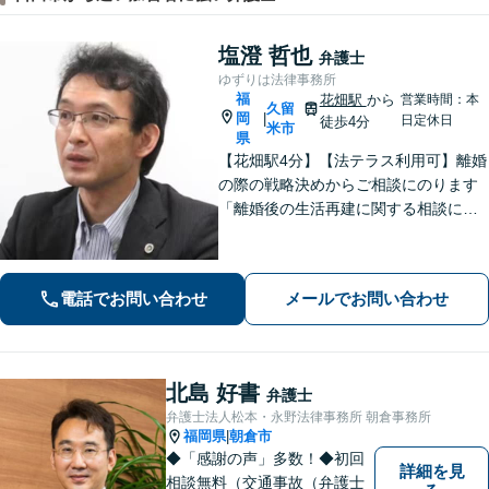
塩澄 哲也
弁護士
ゆずりは法律事務所
福
花畑駅
から
営業時間：本
久留
岡
|
日定休日
徒歩4分
米市
県
【花畑駅4分】【法テラス利用可】離婚
の際の戦略決めからご相談にのります
「離婚後の生活再建に関する相談に対
応」「不動産オーナー・管理会社さま
からのご相談に対応／滞納家賃の回収
や立ち退き・明け渡しなどの賃貸トラ
電話でお問い合わせ
メールでお問い合わせ
ブル」【顧問契約可】
北島 好書
弁護士
弁護士法人松本・永野法律事務所 朝倉事務所
福岡県
朝倉市
|
◆「感謝の声」多数！◆初回
詳細を見
相談無料（交通事故（弁護士