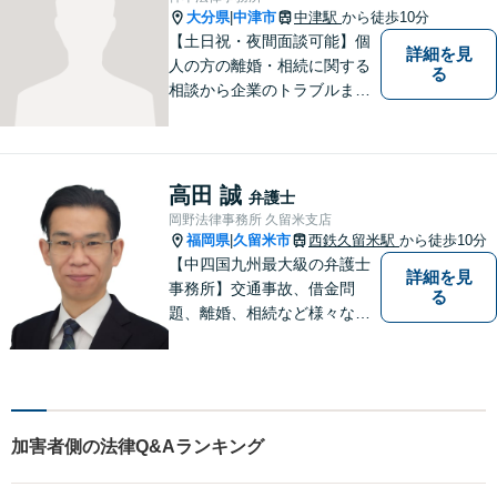
大分県
中津市
中津駅
から徒歩10分
|
【土日祝・夜間面談可能】個
詳細を見
人の方の離婚・相続に関する
る
相談から企業のトラブルまで
幅広くご相談頂いておりま
す。まずはお気軽にお問合せ
ください。
高田 誠
弁護士
岡野法律事務所 久留米支店
福岡県
久留米市
西鉄久留米駅
から徒歩10分
|
【中四国九州最大級の弁護士
詳細を見
事務所】交通事故、借金問
る
題、離婚、相続など様々な問
題について、「何度でも無
料」の相談を行っています！
まずはお気軽にご相談くださ
い！
加害者側の法律Q&Aランキング