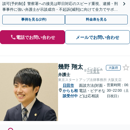
談可(予約制)】警察署への接見は即日対応のスピード重視、逮捕・刑
事事件に強い弁護士が示談成功・不起訴(減刑)に向けて全力でサポー
トします。【加害者側の相談専門】
事例を見る(2件)
料金表を見る
電話でお問い合わせ
メールでお問い合わせ
幾野 翔太
大阪府
インタビュ
ーを見る
弁護士
東京スタートアップ法律事務所 大阪支店
営業時間：06:
日田市
面談方法(対面・
からも相
電話・ビデオな
30~22:00（土
談受付中
ど)は応相談
日祝日）