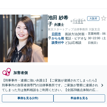
池田 紗希
大阪府
インタビュ
ーを見る
子
弁護士
東京スタートアップ法律事務所 大阪支店
営業時間：06:
日田市
面談方法(対面・
からも相
電話・ビデオな
30~22:00（土
談受付中
ど)は応相談
日祝日）
加害者側
【刑事事件・逮捕に強い弁護士】【ご家族が逮捕されてしまったら】
刑事事件の加害者側専門の法律事務所です。ご家族が警察に逮捕され
てしまった方は無料相談をご利用ください。【全国29拠点体制の広域
対応】【弁護士待機中/当日中の電話相談可(予約制)】
事例を見る(2件)
料金表を見る