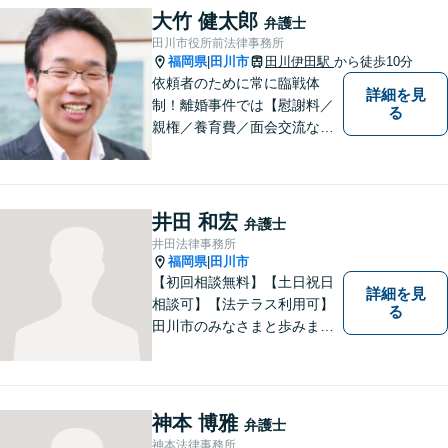
笑顔と元気を取り戻し、新た
大竹 健太郎
弁護士
な第一歩を踏み出せるよう、
田川市役所前法律事務所
最大限尽力します。
福岡県
田川市
田川伊田駅
から徒歩10分
|
依頼者のために常に臨戦体
詳細を見
制！離婚事件では【慰謝料／
る
親権／養育費／面会交流な
ど】豊富な経験活かし最善の
解決を、刑事事件にも対応！
【面会・接見、身体拘束解放
活動、示談活動】を基本に迅
井田 和宏
弁護士
速対応。相続事案【遺言、遺
井田法律事務所
産分割、遺留分】では難事案
福岡県
田川市
|
の解決実績も。
【初回相談無料】【土日祝日
詳細を見
相談可】【法テラス利用可】
る
田川市のみなさまと歩みま
す。借金で困っている方など
どんな問題でも迅速かつ丁寧
な対応、良質な法的サービス
の提供をモットーとする事務
神本 博雅
弁護士
所です。
神本法律事務所