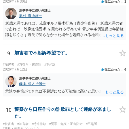
2026年7月30日
役にたった
1
刑事事件に強い弁護士
奥村 徹
弁護士
18歳未満であれば、児童ポルノ要求行為（青少年条例） 16歳未満の者
であれば、映像送信要求 を疑われる行為です 青少年条例違反は年齢確
認を尽くさず過失で知らなかった場合も処罰される地域があるので、
注意して下さい
9
加害者で不起訴希望です。
#加害者
#万引き・窃盗罪
#不起訴
2026年7月12日
役にたった
6
刑事事件に強い弁護士
藤本 顯人
弁護士
示談や弁償ができれば不起訴になる可能性は高いと思います。
10
警察から口座作りの詐欺罪として連絡が来まし
た。
#被害者
#加害者
#特殊詐欺
#冤罪・無実・正当防衛
#不起訴
#前科・前歴をつけたくない