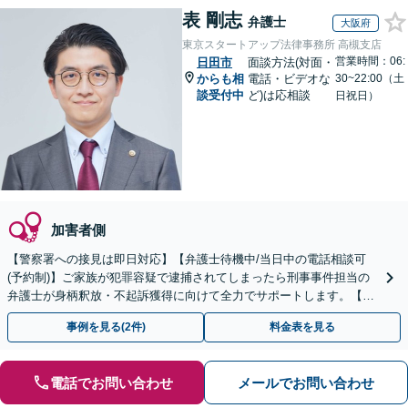
表 剛志
弁護士
大阪府
東京スタートアップ法律事務所 高槻支店
営業時間：06:
日田市
面談方法(対面・
からも相
電話・ビデオな
30~22:00（土
談受付中
ど)は応相談
日祝日）
加害者側
【警察署への接見は即日対応】【弁護士待機中/当日中の電話相談可
(予約制)】ご家族が犯罪容疑で逮捕されてしまったら刑事事件担当の
弁護士が身柄釈放・不起訴獲得に向けて全力でサポートします。【毎
月100名以上の相談実績】【全国対応】
事例を見る(2件)
料金表を見る
電話でお問い合わせ
メールでお問い合わせ