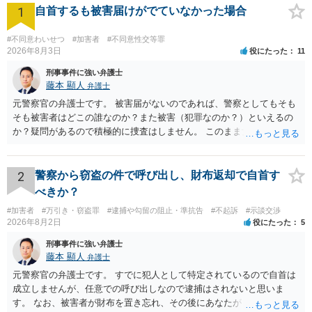
1
自首するも被害届けがでていなかった場合
#不同意わいせつ
#加害者
#不同意性交等罪
2026年8月3日
役にたった
11
刑事事件に強い弁護士
藤本 顯人
弁護士
元警察官の弁護士です。 被害届がないのであれば、警察としてもそも
そも被害者はどこの誰なのか？また被害（犯罪なのか？）といえるの
か？疑問があるので積極的に捜査はしません。 このまま女性から警察
への届出がなければ何事もなく終わると思います。
2
警察から窃盗の件で呼び出し、財布返却で自首す
べきか？
#加害者
#万引き・窃盗罪
#逮捕や勾留の阻止・準抗告
#不起訴
#示談交渉
2026年8月2日
役にたった
5
刑事事件に強い弁護士
藤本 顯人
弁護士
元警察官の弁護士です。 すでに犯人として特定されているので自首は
成立しませんが、任意での呼び出しなので逮捕はされないと思いま
す。 なお、被害者が財布を置き忘れ、その後にあなたがトイレに入