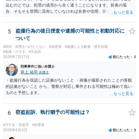
士に予め費用の見積もりをしておいても良いかと思われます。
込むのとでは、犯罪の成否から全く違うことになります。前者の場
合、そもそも世間に流布していなければ名誉や信用、業務にかかる犯
罪は成立しないことになります。
5
盗撮行為の後日捜査や逮捕の可能性と初動対応に
ついて
#前科・前歴をつけたくない
#加害者
#逮捕による解雇・退学回避
#盗撮・のぞき
#不起訴
2026年7月27日
役にたった
2
刑事事件に強い弁護士
井上 祐司
弁護士
・盗撮行為を現認した証拠がないこと ・画像が撮影されたことの客観
的証拠がないこと から、警察が対応し事件される可能性は極めて低い
ものと予想します。
6
窃盗起訴、執行猶予の可能性は？
#万引き・窃盗罪
#加害者
2026年8月3日
役にたった
3