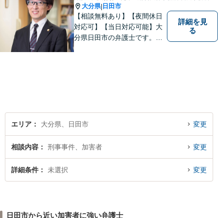
大分県
日田市
|
【相談無料あり】【夜間休日
詳細を見
対応可】【当日対応可能】大
る
分県日田市の弁護士です。離
婚・不動産・建築問題に注力
しています。是非一度ご相談
ください。
エリア
大分県、日田市
変更
相談内容
刑事事件、加害者
変更
詳細条件
未選択
変更
日田市から近い加害者に強い弁護士