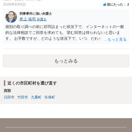
2026年8月6日
役にたった
2
刑事事件に強い弁護士
井上 祐司
弁護士
個別の取り調べの前に切羽詰まった状況下で、インターネットの一般
的な法律相談でご回答を求めても、望む回答は得られないと思いま
す。 お手数ですが、どのような状況下で、いつ、だれからどのような
経緯で口座の提供を頼まれ開設したか、それによる詐欺等の収益がど
の程度だと聞いているのかということについて、お近くで詳細な法律
相談を受けられたうえで対処方法を探された方がよいと思われます。
もっとみる
一般論でいえば、任意取り調べの場合、ＩＣレコーダーを持参して取
り調べ内容を録音することは必須だと考えます。
近くの市区町村を選び直す
西部
日田市
竹田市
九重町
玖珠町