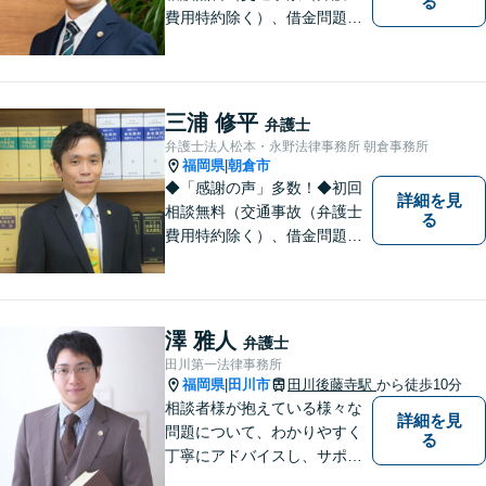
る
費用特約除く）、借金問題、
相続・遺言、離婚・男女問題
に限る）◆弁護士歴12年以上
◆11260件の相談実績（令和1
～7年合計）
三浦 修平
弁護士
弁護士法人松本・永野法律事務所 朝倉事務所
福岡県
朝倉市
|
◆「感謝の声」多数！◆初回
詳細を見
相談無料（交通事故（弁護士
る
費用特約除く）、借金問題、
相続・遺言、離婚・男女問題
に限る）◆11260件の相談実
績（令和1～7年合計）
澤 雅人
弁護士
田川第一法律事務所
福岡県
田川市
田川後藤寺駅
から徒歩10分
|
相談者様が抱えている様々な
詳細を見
問題について、わかりやすく
る
丁寧にアドバイスし、サポー
トします。