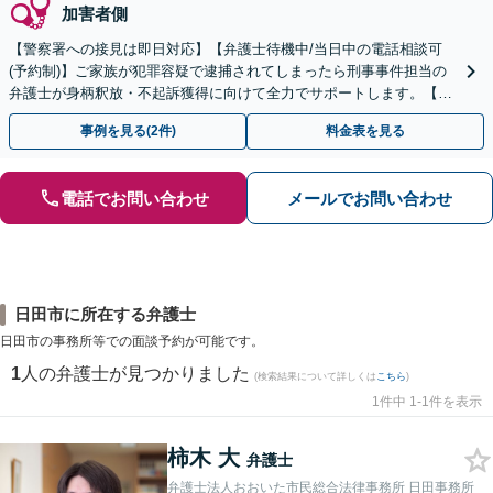
加害者側
【警察署への接見は即日対応】【弁護士待機中/当日中の電話相談可
(予約制)】ご家族が犯罪容疑で逮捕されてしまったら刑事事件担当の
弁護士が身柄釈放・不起訴獲得に向けて全力でサポートします。【毎
月100名以上の相談実績】【全国対応】
事例を見る(2件)
料金表を見る
電話でお問い合わせ
メールでお問い合わせ
日田市に所在する弁護士
日田市の事務所等での面談予約が可能です。
1
人の弁護士が見つかりました
(検索結果について詳しくは
こちら
)
1件中 1-1件を表示
柿木 大
弁護士
弁護士法人おおいた市民総合法律事務所 日田事務所