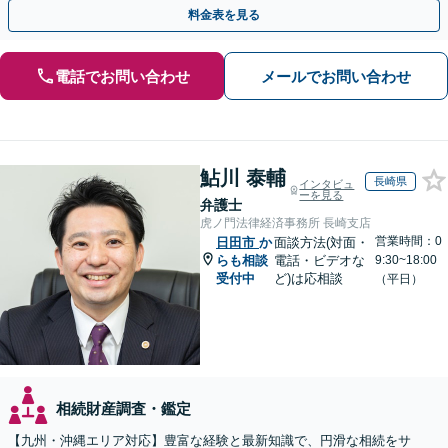
応まで、きめ細やかにサポート」【休日・夜間相談可】
料金表を見る
電話でお問い合わせ
メールでお問い合わせ
鮎川 泰輔
長崎県
インタビュ
ーを見る
弁護士
虎ノ門法律経済事務所 長崎支店
営業時間：0
日田市
か
面談方法(対面・
らも相談
電話・ビデオな
9:30~18:00
受付中
ど)は応相談
（平日）
相続財産調査・鑑定
【九州・沖縄エリア対応】豊富な経験と最新知識で、円滑な相続をサ