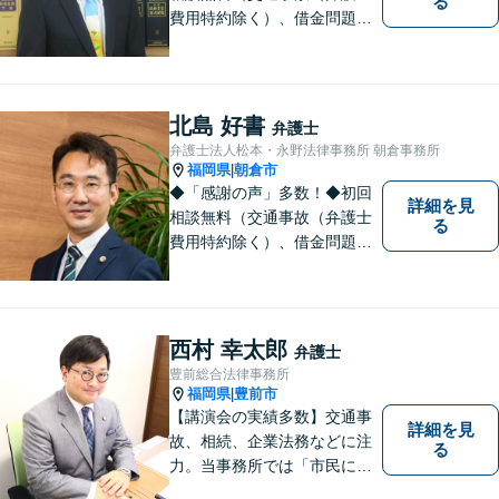
る
費用特約除く）、借金問題、
相続・遺言、離婚・男女問題
に限る）◆11260件の相談実
績（令和1～7年合計）
北島 好書
弁護士
弁護士法人松本・永野法律事務所 朝倉事務所
福岡県
朝倉市
|
◆「感謝の声」多数！◆初回
詳細を見
相談無料（交通事故（弁護士
る
費用特約除く）、借金問題、
相続・遺言、離婚・男女問題
に限る）◆弁護士歴12年以上
◆11260件の相談実績（令和1
～7年合計）
西村 幸太郎
弁護士
豊前総合法律事務所
福岡県
豊前市
|
【講演会の実績多数】交通事
詳細を見
故、相続、企業法務などに注
る
力。当事務所では「市民に力
を」をモットーに弁護活動を