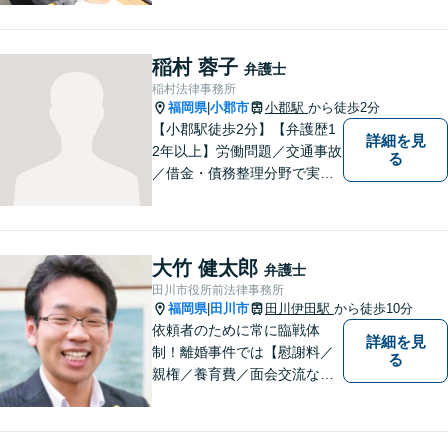
行なっております。ご依頼者
さまが前向きに人生を歩んで
いけるよう、全力でサポート
稲村 蓉子
弁護士
します。お気軽にご相談くだ
稲村法律事務所
さい【休日面談可】【完全個
福岡県
小郡市
小郡駅
から徒歩2分
|
室】
【小郡駅徒歩2分】【弁護歴1
詳細を見
2年以上】労働問題／交通事故
る
／借金・債務整理分野で実績
多数！「その場しのぎではな
い、未来の生活を見越した解
決」がモットーです。皆様が
笑顔と元気を取り戻し、新た
大竹 健太郎
弁護士
な第一歩を踏み出せるよう、
田川市役所前法律事務所
最大限尽力します。
福岡県
田川市
田川伊田駅
から徒歩10分
|
依頼者のために常に臨戦体
詳細を見
制！離婚事件では【慰謝料／
る
親権／養育費／面会交流な
ど】豊富な経験活かし最善の
解決を、刑事事件にも対応！
【面会・接見、身体拘束解放