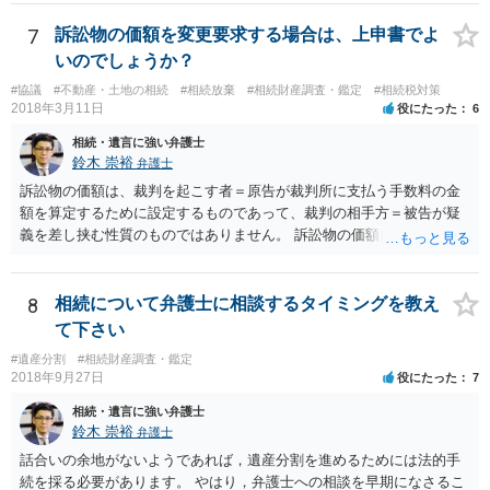
放棄するかどうか決めることができます。 銀行やサラ金が数年も放置
することはありませんので、数年後に借金が発見される可能性はほぼ
7
訴訟物の価額を変更要求する場合は、上申書でよ
ありません。 なお、私が扱った相続放棄を検討していた案件で、期間
いのでしょうか？
伸長して調査したところ、サラ金に対する過払金など相当な財産が見
#協議
#不動産・土地の相続
#相続放棄
#相続財産調査・鑑定
#相続税対策
つかったため相続したという事例がありました。
2018年3月11日
役にたった
6
相続・遺言に強い弁護士
鈴木 崇裕
弁護士
訴訟物の価額は、裁判を起こす者＝原告が裁判所に支払う手数料の金
額を算定するために設定するものであって、裁判の相手方＝被告が疑
義を差し挟む性質のものではありません。 訴訟物の価額自体が裁判の
目的（審理の対象）となることもありませんので、上申書や証拠を出
したとしても、変更されることはありません。
8
相続について弁護士に相談するタイミングを教え
て下さい
#遺産分割
#相続財産調査・鑑定
2018年9月27日
役にたった
7
相続・遺言に強い弁護士
鈴木 崇裕
弁護士
話合いの余地がないようであれば，遺産分割を進めるためには法的手
続を採る必要があります。 やはり，弁護士への相談を早期になさるこ