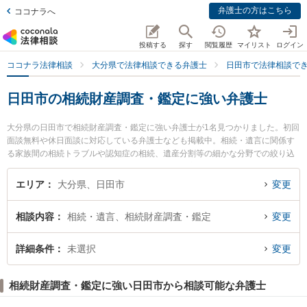
弁護士の方はこちら
ココナラへ
投稿する
探す
閲覧履歴
マイリスト
ログイン
ココナラ法律相談
大分県で法律相談できる弁護士
日田市で法律相談で
日田市の相続財産調査・鑑定に強い弁護士
大分県の日田市で相続財産調査・鑑定に強い弁護士が1名見つかりました。初回
面談無料や休日面談に対応している弁護士なども掲載中。相続・遺言に関係す
る家族間の相続トラブルや認知症の相続、遺産分割等の細かな分野での絞り込
み検索もでき便利です。特に弁護士法人おおいた市民総合法律事務所 日田事務
所の柿木 大弁護士のプロフィール情報や弁護士費用、強みなどが注目されてい
エリア
大分県、日田市
変更
ます。『日田市で土日や夜間に発生した相続財産調査・鑑定のトラブルを今す
ぐに弁護士に相談したい』『相続財産調査・鑑定のトラブル解決の実績豊富な
相談内容
相続・遺言、相続財産調査・鑑定
変更
近くの弁護士を検索したい』『初回相談無料で相続財産調査・鑑定を法律相談
できる日田市内の弁護士に相談予約したい』などでお困りの相談者さんにおす
すめです。
詳細条件
未選択
変更
相続財産調査・鑑定に強い日田市から相談可能な弁護士