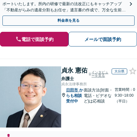
ポートいたします。所内の研修で最新の法改正にもキャッチアップ
「不動産がらみの遺産分割もお任せ」遺言書の作成で、万全な生前対
策をおこないましょう【夜間・休日面談可】
料金表を見る
電話で面談予約
メールで面談予約
貞永 憲佑
大分県
インタビュ
ーを見る
弁護士
貞永法律事務所
営業時間：0
日田市
か
面談方法(対面・
らも相談
電話・ビデオな
9:30~18:00
受付中
ど)は応相談
（平日）