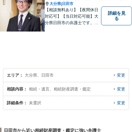
大分県
日田市
|
【相談無料あり】【夜間休日
詳細を見
対応可】【当日対応可能】大
る
分県日田市の弁護士です。離
婚・不動産・建築問題に注力
しています。是非一度ご相談
ください。
エリア
大分県、日田市
変更
相談内容
相続・遺言、相続財産調査・鑑定
変更
詳細条件
未選択
変更
日田市から近い相続財産調査・鑑定に強い弁護士