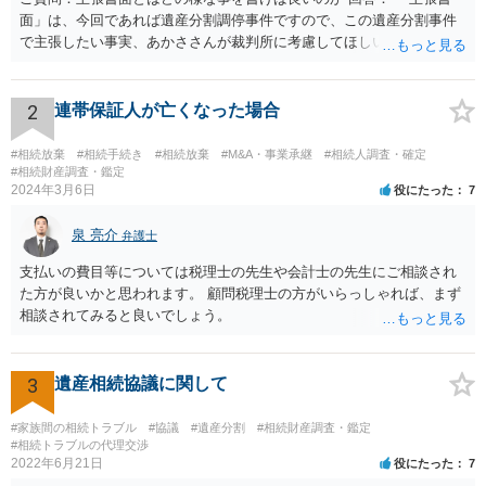
面」は、今回であれば遺産分割調停事件ですので、この遺産分割事件
で主張したい事実、あかささんが裁判所に考慮してほしいと思う、亡
くなった方・あかささん・お姉さん間の事情などを記入することにな
ります。 もし、主張したい事実や考慮してほしい事情に関連して
資料を持っているようであれば、主張書面とは別で提出できます。も
2
連帯保証人が亡くなった場合
し、お姉さんに見られたくないような資料がある場合、「非開示の希
望に関する申出書」と共に提出することも考えられます。 ご質問：書
#相続放棄
#相続手続き
#相続放棄
#M&A・事業承継
#相続人調査・確定
いた方が良い事と書かない方が良い事 回答： お姉さんが申立書の「申
#相続財産調査・鑑定
2024年3月6日
役にたった
7
立ての趣旨」のところに書いている遺産の分け方に対して意見があれ
ば、まずそれを書くとよいです。 次に「申立ての理由」のところに、
泉 亮介
なぜ調停を申し立てたのか(例えば、あかささんと話合いが出来ない／
弁護士
決裂した、など)や亡くなった方・あかささん・お姉さん間の事情やい
支払いの費目等については税理士の先生や会計士の先生にご相談され
きさつなどが書かれていると思うので、あかささんから見てそれは違
た方が良いかと思われます。 顧問税理士の方がいらっしゃれば、まず
うと感じるところは、どのように違うのか、など書くとよいです。 そ
相談されてみると良いでしょう。
の他、お姉さんの申立書には書かれていないけど、どのように遺産を
分けるかを決めるについてあかささんが重要だと考える事情があれば
(例えば、○○のときにお姉さんは亡くなった方からお金を援助してもら
3
遺産相続協議に関して
った等)、それも書くとよいです。 書かない方が良いと思うことは、遺
産分割に関係ない(と思われる)いきさつを沢山盛り込むことだと考えま
#家族間の相続トラブル
#協議
#遺産分割
#相続財産調査・鑑定
す(あくまで遺産分割に関係することに留める方が、裁判所や調停委員
#相続トラブルの代理交渉
の方に事情を理解してもらいやすいと思います)。
2022年6月21日
役にたった
7