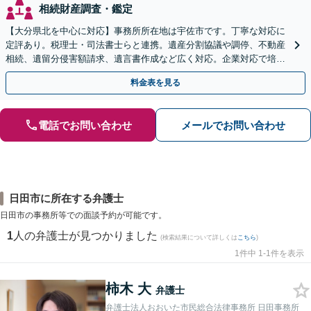
相続財産調査・鑑定
【大分県北を中心に対応】事務所所在地は宇佐市です。丁寧な対応に
定評あり。税理士・司法書士らと連携。遺産分割協議や調停、不動産
相続、遺留分侵害額請求、遺言書作成など広く対応。企業対応で培っ
た根回し・交渉力で円滑な解決を全力でサポートいたします
料金表を見る
電話でお問い合わせ
メールでお問い合わせ
日田市に所在する弁護士
日田市の事務所等での面談予約が可能です。
1
人の弁護士が見つかりました
(検索結果について詳しくは
こちら
)
1件中 1-1件を表示
柿木 大
弁護士
弁護士法人おおいた市民総合法律事務所 日田事務所