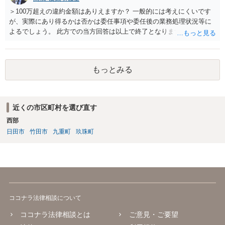
＞100万超えの違約金額はありえますか？ 一般的には考えにくいです
が、実際にあり得るかは否かは委任事項や委任後の業務処理状況等に
よるでしょう。 此方での当方回答は以上で終了となりますが、参考に
なりましたら幸いです。
もっとみる
近くの市区町村を選び直す
西部
日田市
竹田市
九重町
玖珠町
ココナラ法律相談について
ココナラ法律相談とは
ご意見・ご要望