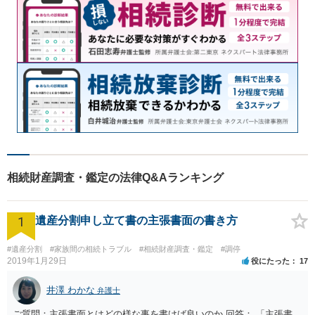
相続財産調査・鑑定の法律Q&Aランキング
1
遺産分割申し立て書の主張書面の書き方
#遺産分割
#家族間の相続トラブル
#相続財産調査・鑑定
#調停
2019年1月29日
役にたった
17
井澤 わかな
弁護士
ご質問：主張書面とはどの様な事を書けば良いのか 回答： 「主張書