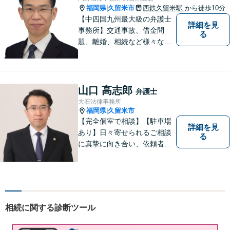
福岡県
久留米市
西鉄久留米駅
から徒歩10分
|
【中四国九州最大級の弁護士
詳細を見
事務所】交通事故、借金問
る
題、離婚、相続など様々な問
題について、「何度でも無
料」の相談を行っています！
まずはお気軽にご相談くださ
い！
山口 高志郎
弁護士
大石法律事務所
福岡県
久留米市
|
【完全個室で相談】【駐車場
詳細を見
あり】日々寄せられるご相談
る
に真摯に向き合い、依頼者の
皆様の力となることを心がけ
ています。 事業の成長を目指
す法人・個人の方々には、経
営課題の解決に向けた最適な
法的サポートを提供し、安定
相続に関する診断ツール
した経営基盤の構築をお手伝
いいたします。