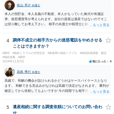
佐山 亮介
弁護士
本人の預貯金、本人名義の不動産、本人がもっていた株式や有価証
券、仮想通貨等が考えられます。会社の資産は遺産ではないのでそこ
は切り離してお考え下さい。 相手の弁護士や税理士に頼んでも守秘義
務を理由に断られる可能性が高いです。 資料は調停を起こしてから任
意に開示を求め、応じなければ「調査嘱託」という手続きを使って銀
行等に照会をかけることになるでしょう。 不動産は、相続登記が済ん
4
調停不成立の相手方からの迷惑電話をやめさせる
でいなければ市役所ないし区役所に、お子様と義父様のつながりがわ
ことはできますか？
かる戸籍一式を揃えてもちこみ、「名寄せ」という手続きをすると、
#調停
#相続トラブルの代理交渉
#家族間の相続トラブル
#相続財産調査・鑑定
分かると思います。遺産分割協議書の偽造等により既に相続登記され
#相続放棄
#調停
てしまっている場合は、住所などに当たりをつけて登記名義を調べて
2018年11月2日
役にたった
9
探すことになるでしょう。 代理人弁護士を立てられるのはおすすめで
すが、現代では、各々が自由に価格設定をしていますので、特に相場
高島 秀行
弁護士
はお示しできません。ただし、かつて日本弁護士連合会が設けていた
報酬基準を踏まえて価格設定している弁護士は一定数いると思います
高裁で、和解の機会が設けられるかどうかはケースバイケースとなり
ので、それが一応の目安となるでしょう。
ます。 和解できる見込みがなければ高裁で決定がなされます。 審判が
確定してから依頼してもよいですが 今の段階でも相手方の連絡が迷惑
であれば 弁護士に依頼してもよいと思います。
5
遺産相続に関する調査依頼についてのお問い合わ
せ