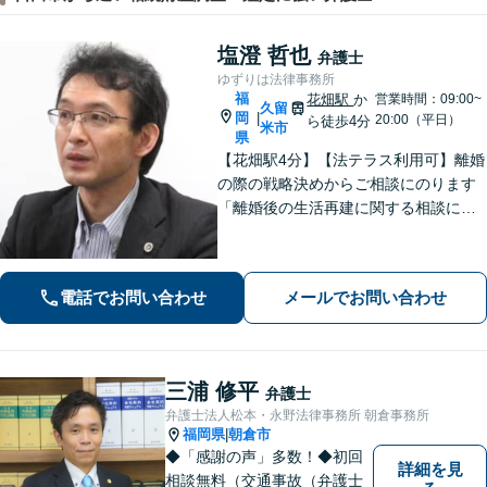
塩澄 哲也
弁護士
ゆずりは法律事務所
福
花畑駅
か
営業時間：09:00~
久留
岡
|
20:00（平日）
ら徒歩4分
米市
県
【花畑駅4分】【法テラス利用可】離婚
の際の戦略決めからご相談にのります
「離婚後の生活再建に関する相談に対
応」「不動産オーナー・管理会社さま
からのご相談に対応／滞納家賃の回収
や立ち退き・明け渡しなどの賃貸トラ
電話でお問い合わせ
メールでお問い合わせ
ブル」【顧問契約可】
三浦 修平
弁護士
弁護士法人松本・永野法律事務所 朝倉事務所
福岡県
朝倉市
|
◆「感謝の声」多数！◆初回
詳細を見
相談無料（交通事故（弁護士