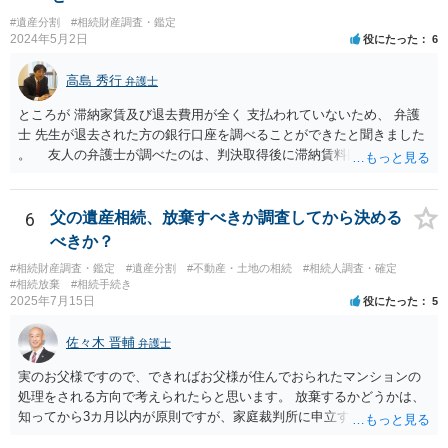
#遺産分割
#相続財産調査・鑑定
2024年5月2日
役にたった
6
高島 秀行
弁護士
ところが 滞納家賃及び退去費用が全く 支払われていないため、 弁護
士 先生が退去された方の銀行口座を調べることができたと聞きました
。 友人の弁護士が調べたのは、判決取得後に滞納賃料回収のため
に、預金の有無及び残高の開示を求めたもので 判決を取るために、
預金の入出金履歴を調べたわけではありません。 残念ながら、事案
や目的も異なりますし、開示の内容も異なります。
6
父の遺産相続、放棄すべきか調査してから決める
べきか？
#相続財産調査・鑑定
#遺産分割
#不動産・土地の相続
#相続人調査・確定
#相続放棄
#相続手続き
2025年7月15日
役にたった
5
佐々木 晋輔
弁護士
実のお父様ですので、できればお父様が住んでおられたマンションの
処理をされる方向で考えられたらと思います。 放棄するかどうかは、
知ってから3カ月以内が原則ですが、家庭裁判所に申立すれば3カ月の
期間を伸長することができます。 その間に、財産の状況を調査して、