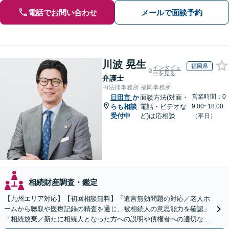
電話でお問い合わせ
メールで面談予約
川波 晃生
福岡県
インタビュ
ーを見る
弁護士
Hi法律事務所 福岡事務所
営業時間：0
日田市
か
面談方法(対面・
らも相談
電話・ビデオな
9:00~18:00
受付中
ど)は応相談
（平日）
相続財産調査・鑑定
【九州エリア対応】【初回相談無料】「遺言無効問題の対応／老人ホ
ームから聴取や医療記録の精査を通じ、被相続人の意思能力を確認」
「相続放棄／新たに相続人となった方への説明や債権者への適切な対