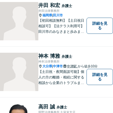
活動、示談活動】を基本に迅
井田 和宏
弁護士
速対応。相続事案【遺言、遺
井田法律事務所
産分割、遺留分】では難事案
福岡県
田川市
|
の解決実績も。
【初回相談無料】【土日祝日
詳細を見
相談可】【法テラス利用可】
る
田川市のみなさまと歩みま
す。借金で困っている方など
どんな問題でも迅速かつ丁寧
な対応、良質な法的サービス
の提供をモットーとする事務
神本 博雅
弁護士
所です。
神本法律事務所
大分県
中津市
中津駅
から徒歩10分
|
【土日祝・夜間面談可能】個
詳細を見
人の方の離婚・相続に関する
る
相談から企業のトラブルまで
幅広くご相談頂いておりま
す。まずはお気軽にお問合せ
ください。
高田 誠
弁護士
岡野法律事務所 久留米支店