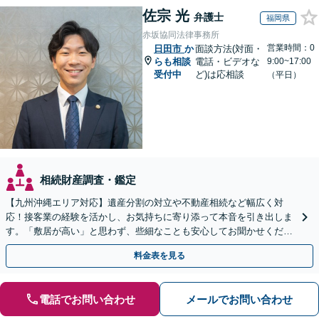
佐宗 光
弁護士
福岡県
赤坂協同法律事務所
営業時間：0
日田市
か
面談方法(対面・
らも相談
電話・ビデオな
9:00~17:00
受付中
ど)は応相談
（平日）
相続財産調査・鑑定
【九州沖縄エリア対応】遺産分割の対立や不動産相続など幅広く対
応！接客業の経験を活かし、お気持ちに寄り添って本音を引き出しま
す。「敷居が高い」と思わず、些細なことも安心してお聞かせくださ
い【初回相談無料】【夜間・休日相談可】
料金表を見る
電話でお問い合わせ
メールでお問い合わせ