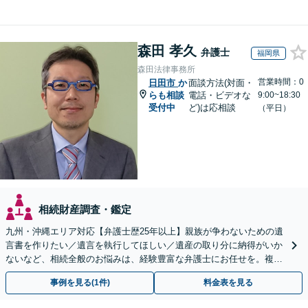
森田 孝久
弁護士
福岡県
森田法律事務所
営業時間：0
日田市
か
面談方法(対面・
らも相談
電話・ビデオな
9:00~18:30
受付中
ど)は応相談
（平日）
相続財産調査・鑑定
九州・沖縄エリア対応【弁護士歴25年以上】親族が争わないための遺
言書を作りたい／遺言を執行してほしい／遺産の取り分に納得がいか
ないなど、相続全般のお悩みは、経験豊富な弁護士にお任せを。複雑
な問題も粘り強く対応し、解決に導きます。
事例を見る(1件)
料金表を見る