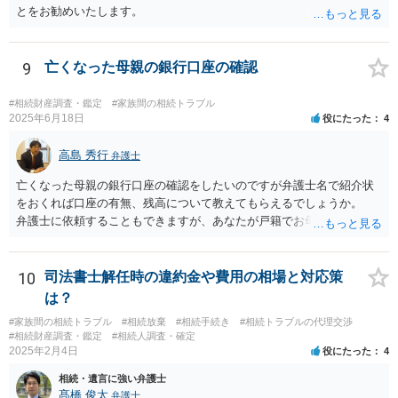
とをお勧めいたします。
9
亡くなった母親の銀行口座の確認
#相続財産調査・鑑定
#家族間の相続トラブル
2025年6月18日
役にたった
4
高島 秀行
弁護士
亡くなった母親の銀行口座の確認をしたいのですが弁護士名で紹介状
をおくれば口座の有無、残高について教えてもらえるでしょうか。
弁護士に依頼することもできますが、あなたが戸籍でお母さんの相続
人であり、相続人本人であることなどを証明すれば、口座の有無や残
高は教えてくれると思います。 自分ではよくわからないということ
であれば、弁護士に相談し依頼されたら良いと思います。
10
司法書士解任時の違約金や費用の相場と対応策
は？
#家族間の相続トラブル
#相続放棄
#相続手続き
#相続トラブルの代理交渉
#相続財産調査・鑑定
#相続人調査・確定
2025年2月4日
役にたった
4
相続・遺言に強い弁護士
髙橋 俊太
弁護士