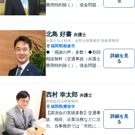
る
費用特約除く）、借金問題、
相続・遺言、離婚・男女問題
に限る）◆11260件の相談実
績（令和1～7年合計）
北島 好書
弁護士
弁護士法人松本・永野法律事務所 朝倉事務所
福岡県
朝倉市
|
◆「感謝の声」多数！◆初回
詳細を見
相談無料（交通事故（弁護士
る
費用特約除く）、借金問題、
相続・遺言、離婚・男女問題
に限る）◆弁護士歴12年以上
◆11260件の相談実績（令和1
～7年合計）
西村 幸太郎
弁護士
豊前総合法律事務所
福岡県
豊前市
|
【講演会の実績多数】交通事
詳細を見
故、相続、企業法務などに注
る
力。当事務所では「市民に力
を」をモットーに弁護活動を