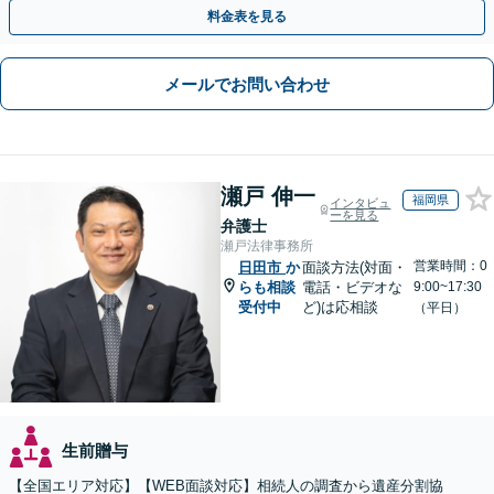
し、円満な解決を全力でサポートいたします。
料金表を見る
メールでお問い合わせ
瀬戸 伸一
福岡県
インタビュ
ーを見る
弁護士
瀬戸法律事務所
営業時間：0
日田市
か
面談方法(対面・
らも相談
電話・ビデオな
9:00~17:30
受付中
ど)は応相談
（平日）
生前贈与
【全国エリア対応】【WEB面談対応】相続人の調査から遺産分割協