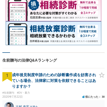
生前贈与の法律Q&Aランキング
1
成年後見制度申請のための診断書作成を妨害され
ている場合、法律家に対策を依頼できることはあ
りますか？
#生前贈与
#DV・暴力
2020年7月22日
役にたった
30
辻村 幸宏
弁護士