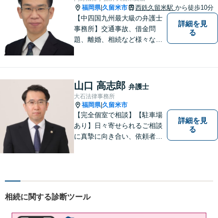
福岡県
久留米市
西鉄久留米駅
から徒歩10分
|
【中四国九州最大級の弁護士
詳細を見
事務所】交通事故、借金問
る
題、離婚、相続など様々な問
題について、「何度でも無
料」の相談を行っています！
まずはお気軽にご相談くださ
い！
山口 高志郎
弁護士
大石法律事務所
福岡県
久留米市
|
【完全個室で相談】【駐車場
詳細を見
あり】日々寄せられるご相談
る
に真摯に向き合い、依頼者の
皆様の力となることを心がけ
ています。 事業の成長を目指
す法人・個人の方々には、経
営課題の解決に向けた最適な
法的サポートを提供し、安定
相続に関する診断ツール
した経営基盤の構築をお手伝
いいたします。