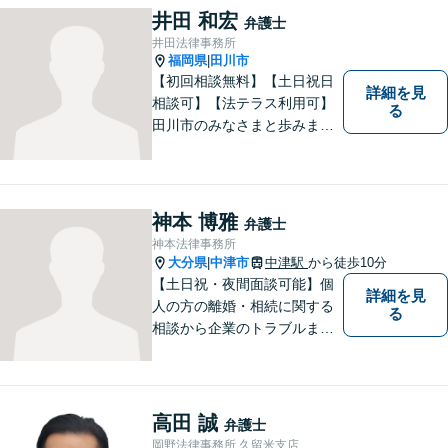
活動、示談活動】を基本に迅
井田 和宏
弁護士
速対応。相続事案【遺言、遺
井田法律事務所
産分割、遺留分】では難事案
福岡県
田川市
|
の解決実績も。
【初回相談無料】【土日祝日
詳細を見
相談可】【法テラス利用可】
る
田川市のみなさまと歩みま
す。借金で困っている方など
どんな問題でも迅速かつ丁寧
な対応、良質な法的サービス
の提供をモットーとする事務
神本 博雅
弁護士
所です。
神本法律事務所
大分県
中津市
中津駅
から徒歩10分
|
【土日祝・夜間面談可能】個
詳細を見
人の方の離婚・相続に関する
る
相談から企業のトラブルまで
幅広くご相談頂いておりま
す。まずはお気軽にお問合せ
ください。
高田 誠
弁護士
岡野法律事務所 久留米支店