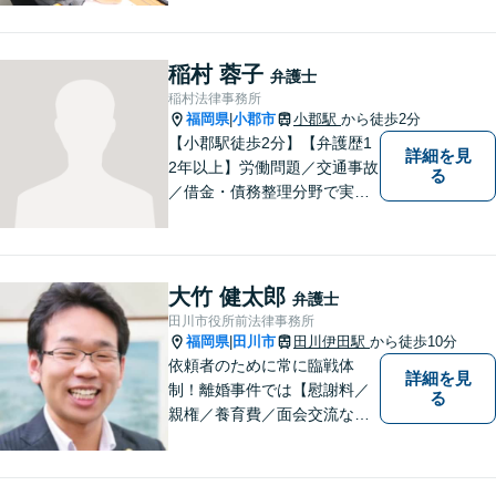
行なっております。ご依頼者
さまが前向きに人生を歩んで
いけるよう、全力でサポート
稲村 蓉子
弁護士
します。お気軽にご相談くだ
稲村法律事務所
さい【休日面談可】【完全個
福岡県
小郡市
小郡駅
から徒歩2分
|
室】
【小郡駅徒歩2分】【弁護歴1
詳細を見
2年以上】労働問題／交通事故
る
／借金・債務整理分野で実績
多数！「その場しのぎではな
い、未来の生活を見越した解
決」がモットーです。皆様が
笑顔と元気を取り戻し、新た
大竹 健太郎
弁護士
な第一歩を踏み出せるよう、
田川市役所前法律事務所
最大限尽力します。
福岡県
田川市
田川伊田駅
から徒歩10分
|
依頼者のために常に臨戦体
詳細を見
制！離婚事件では【慰謝料／
る
親権／養育費／面会交流な
ど】豊富な経験活かし最善の
解決を、刑事事件にも対応！
【面会・接見、身体拘束解放