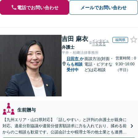
電話でお問い合わせ
メールでお問い合わせ
吉田 麻衣
福岡県
インタビュ
ーを見る
弁護士
平井・柏﨑法律事務所
営業時間：0
日田市
か
面談方法(対面・
らも相談
電話・ビデオな
9:30~16:00
受付中
ど)は応相談
（平日）
生前贈与
【九州エリア・山口県対応】「話しやすい」と評判の弁護士が親身に
対応。遺産分割協議や遺留分侵害額請求に力を入れており、揉める前
からのご相談も歓迎です。公認会計士や税理士等の他士業とも連携