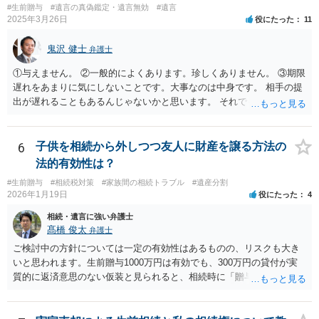
心配ならば、弁護士のところに行って、特別受益となりそうな贈与に
#生前贈与
#遺言の真偽鑑定・遺言無効
#遺言
2025年3月26日
役にたった
11
ついて説明した上で、適切な文言についてご相談してみてはいかがで
しょうか。
鬼沢 健士
弁護士
①与えません。 ②一般的によくあります。珍しくありません。 ③期限
遅れをあまりに気にしないことです。大事なのは中身です。 相手の提
出が遅れることもあるんじゃないかと思います。 それでもあなた有利
にはなりません。
6
子供を相続から外しつつ友人に財産を譲る方法の
法的有効性は？
#生前贈与
#相続税対策
#家族間の相続トラブル
#遺産分割
2026年1月19日
役にたった
4
相続・遺言に強い弁護士
髙橋 俊太
弁護士
ご検討中の方針については一定の有効性はあるものの、リスクも大き
いと思われます。生前贈与1000万円は有効でも、300万円の貸付が実
質的に返済意思のない仮装と見られると、相続時に「贈与」と評価さ
れ、子から遺留分侵害額請求を受ける可能性があります。 その他の方
法として考えられるものとしては、 ①信託（家族信託・目的信託） 財