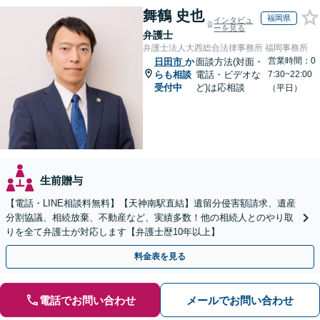
舞鶴 史也
福岡県
インタビュ
ーを見る
弁護士
弁護士法人大西総合法律事務所 福岡事務所
営業時間：0
日田市
か
面談方法(対面・
らも相談
電話・ビデオな
7:30~22:00
受付中
ど)は応相談
（平日）
生前贈与
【電話・LINE相談料無料】【天神南駅直結】遺留分侵害額請求、遺産
分割協議、相続放棄、不動産など、実績多数！他の相続人とのやり取
りを全て弁護士が対応します【弁護士歴10年以上】
料金表を見る
電話でお問い合わせ
メールでお問い合わせ