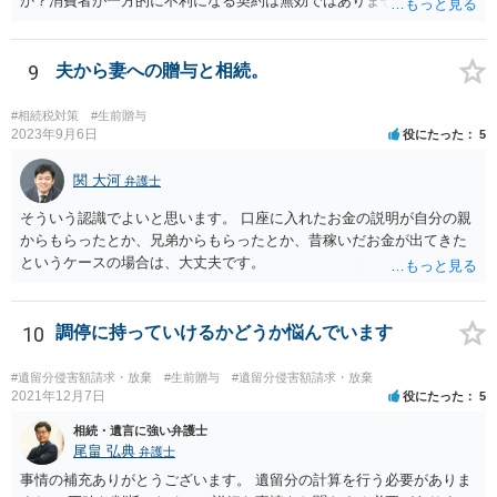
か？消費者が一方的に不利になる契約は無効ではありませんか？
着手金は、前の弁護士が倒れるまでにやった仕事に応じて清算する義
務があると思います。 倒れた弁護士が所属する弁護士会に相談さ
れた方がよいと思います。 倒れた弁護士は脳梗塞で倒れたようで
9
夫から妻への贈与と相続。
すが、 判断能力があり、復代理を倒れた弁護士の判断で復代理を
選任したのか 即ち、復代理人の選任は有効なのかという問題もあ
#相続税対策
#生前贈与
ると思います。
2023年9月6日
役にたった
5
関 大河
弁護士
そういう認識でよいと思います。 口座に入れたお金の説明が自分の親
からもらったとか、兄弟からもらったとか、昔稼いだお金が出てきた
というケースの場合は、大丈夫です。
10
調停に持っていけるかどうか悩んでいます
#遺留分侵害額請求・放棄
#生前贈与
#遺留分侵害額請求・放棄
2021年12月7日
役にたった
5
相続・遺言に強い弁護士
尾畠 弘典
弁護士
事情の補充ありがとうございます。 遺留分の計算を行う必要がありま