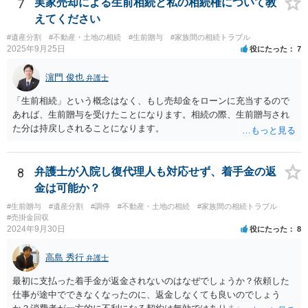
産を信託口に移し、受託者（信頼できる友人や専門職）に管理させ、
7
実家売却による生前相続と私の相続権について教
・生存中はあなたの生活費・介護費に優先充当 ・残余を友人や慈善団
えてください
体へ と使途を厳格に指定。相続ではなく信託帰属になるため、子の関
#遺産分割
#不動産・土地の相続
#生前贈与
#家族間の相続トラブル
与を大きく排除できます。 ②遺言＋生命保険の組合せ 生活資金は手元
2025年9月25日
役にたった
7
に残し、余剰資金で受取人を友人・団体にした保険を活用。保険金は
相続財産とは別枠で、遺留分対策にも有効と思われます。 ③負担付死
濵門 俊也
弁護士
因贈与 「介護・見守り等を条件に、死亡時に財産を渡す」契約。条件
不履行なら無効にでき、老後の安心を担保できます。 ④ 寄附予約＋解
「生前相続」という概念はなく、もし売却金をローンに充当するので
除条件 慈善団体への寄附を予約しつつ、資金不足時は解除できる条項
あれば、生前贈与を受けたことになります。相続の際、生前贈与され
を設定。 などがあり得るかと思われます。
た分は持戻しされることになります。
8
弁護士が入院し復代理人も対応せず、着手金の返
金は可能か？
#生前贈与
#遺産分割
#調停
#不動産・土地の相続
#家族間の相続トラブル
#売掛金回収
2024年9月30日
役にたった
8
高島 秀行
弁護士
最初に支払った着手金が返金されないのはなぜでしょうか？依頼した
仕事が途中でできなくなったのに、返金しなくても良いのでしょう