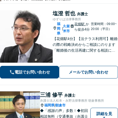
塩澄 哲也
弁護士
ゆずりは法律事務所
福
花畑駅
か
営業時間：09:00~
久留
岡
|
20:00（平日）
ら徒歩4分
米市
県
【花畑駅4分】【法テラス利用可】離婚
の際の戦略決めからご相談にのります
「離婚後の生活再建に関する相談に対
応」「不動産オーナー・管理会社さま
からのご相談に対応／滞納家賃の回収
や立ち退き・明け渡しなどの賃貸トラ
電話でお問い合わせ
メールでお問い合わせ
ブル」【顧問契約可】
三浦 修平
弁護士
弁護士法人松本・永野法律事務所 朝倉事務所
福岡県
朝倉市
|
◆「感謝の声」多数！◆初回
詳細を見
相談無料（交通事故（弁護士