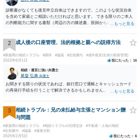
診断書がなくても後見申立自体はできますので、このような状況自体
を含めて家裁とご相談いただければと思います。 できる限りのご本人
の判断能力に関する書類（周辺の方の陳述書、医師からの聴取書等）
を整え、家裁の鑑定を経る前提で鑑定費用の予納金を用意し、申立て
をしていただければそこから先は進むのではないかと存じます。 ま
た、Aさんの意向を酌みすぎるあまりに後見申立ができない状況にして
2
成人後の口座管理、法的根拠と親への説得方法
いる施設の問題もありますので、当該地域の地域包括支援センターに
ご相談されるのもひとつの方法です。
#家族間の相続トラブル
#調停
#協議
#生前贈与
#成年後見(生前の財産管理)
2022年6月1日
役にたった
16
相続・遺言に強い弁護士
尾畠 弘典
弁護士
お聞きする限りの状況であれば、銀行窓口で通帳とキャッシュカード
の再発行手続を行うことで解決できるかもしれません。
3
相続トラブル：兄の未払給与主張とマンション贈
与問題
#家族間の相続トラブル
#相続トラブルの代理交渉
#不動産・土地の相続
#生前贈与
#協議
#遺産分割
2025年2月5日
役にたった
6