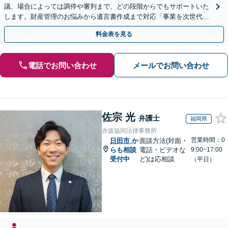
議、場合によっては調停や審判まで、どの段階からでもサポートいた
します。財産管理のお悩みから遺言書作成まで対応「事業を次世代に
引き継ぐ安心の事業承継をサポート」【完全個室相談】
料金表を見る
電話でお問い合わせ
メールでお問い合わせ
佐宗 光
弁護士
福岡県
赤坂協同法律事務所
営業時間：0
日田市
か
面談方法(対面・
らも相談
電話・ビデオな
9:00~17:00
受付中
ど)は応相談
（平日）