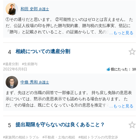
和田 史郎
弁護士
①その通りだと思います。 ②可能性といのはゼロとは言えません。 た
だ、公証人役場の印を押した贈与契約書、贈与税の支払事実、登記に
「贈与」と記載されていること、の証拠からして、兄の主張は通らな
いようには思います。 ③④その通りだと思います。 話し合いで折り合
わなければ、遺産分割調停を申し立てて進めるのがベターのような気
がしますね。
4
相続についての遺産分割
#遺産分割
#生前贈与
2022年6月8日
役にたった
10
中條 秀和
弁護士
まず、先ほどの当職の回答で一部修正します。 持ち戻し免除の意思表
示については、黙示の意思表示でも認められる場合があります。 た
だ、その場合は、既に亡くなっている方の意思を推定することになり
ますので、なかなか立証のハードルは高いと思われます。それゆえ、
持ち戻し免除の意思表示は書面で明確にしておいていただくべきとい
う結論は変わりません。 誤解を与えるような回答でした。失礼しまし
5
提出期限を守らないのは良くあること？
た。 文言については、「〇〇に対する生前贈与による特別受益の持ち
戻しをすべて免除する」というのがオーソドックスなものですが、ご
#家族間の相続トラブル
#不動産・土地の相続
#相続トラブルの代理交渉