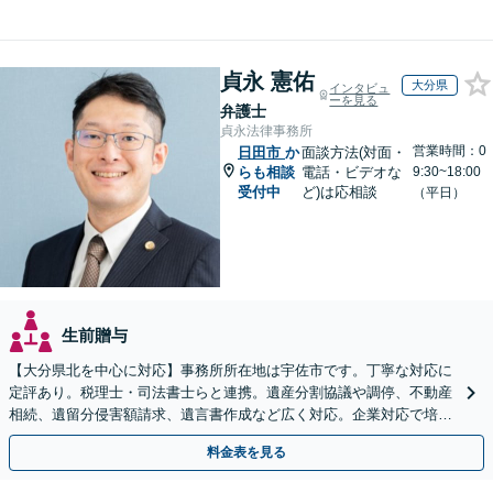
貞永 憲佑
大分県
インタビュ
ーを見る
弁護士
貞永法律事務所
営業時間：0
日田市
か
面談方法(対面・
らも相談
電話・ビデオな
9:30~18:00
受付中
ど)は応相談
（平日）
生前贈与
【大分県北を中心に対応】事務所所在地は宇佐市です。丁寧な対応に
定評あり。税理士・司法書士らと連携。遺産分割協議や調停、不動産
相続、遺留分侵害額請求、遺言書作成など広く対応。企業対応で培っ
た根回し・交渉力で円滑な解決を全力でサポートいたします
料金表を見る