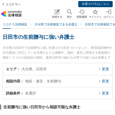
弁護士の方はこちら
ココナラへ
投稿する
探す
閲覧履歴
マイリスト
ログイン
ココナラ法律相談
大分県で法律相談できる弁護士
日田市で法律相談で
日田市の生前贈与に強い弁護士
大分県の日田市で生前贈与に強い弁護士が1名見つかりました。初回面談無料や
休日面談に対応している弁護士なども掲載中。相続・遺言に関係する家族間の
相続トラブルや認知症の相続、遺産分割等の細かな分野での絞り込み検索もで
き便利です。特に弁護士法人おおいた市民総合法律事務所 日田事務所の柿木 大
弁護士のプロフィール情報や弁護士費用、強みなどが注目されています。『日
エリア
大分県、日田市
変更
田市で土日や夜間に発生した生前贈与のトラブルを今すぐに弁護士に相談した
い』『生前贈与のトラブル解決の実績豊富な近くの弁護士を検索したい』『初
相談内容
相続・遺言、生前贈与
変更
回相談無料で生前贈与を法律相談できる日田市内の弁護士に相談予約したい』
などでお困りの相談者さんにおすすめです。
詳細条件
未選択
変更
生前贈与に強い日田市から相談可能な弁護士