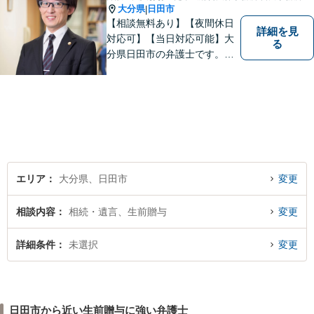
大分県
日田市
|
【相談無料あり】【夜間休日
詳細を見
対応可】【当日対応可能】大
る
分県日田市の弁護士です。離
婚・不動産・建築問題に注力
しています。是非一度ご相談
ください。
エリア
大分県、日田市
変更
相談内容
相続・遺言、生前贈与
変更
詳細条件
未選択
変更
日田市から近い生前贈与に強い弁護士