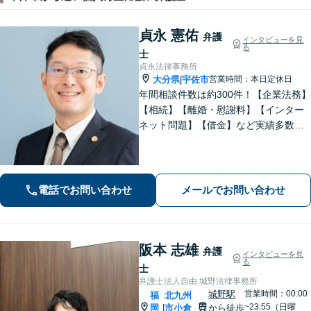
貞永 憲佑
弁護
インタビューを見
る
士
貞永法律事務所
大分県
宇佐市
営業時間：本日定休日
|
年間相談件数は約300件！【企業法務】
【相続】【離婚・慰謝料】【インター
ネット問題】【借金】など実績多数。
皆さまの緊張を解せるよう、話しやす
い雰囲気作り・わかりやすい説明を心
がけております。【感謝の声も多数】
電話でお問い合わせ
メールでお問い合わせ
阪本 志雄
弁護
インタビューを見
る
士
弁護士法人自由 城野法律事務所
城野駅
営業時間：00:00
福
北九州
~23:55（日曜
岡
市小倉
から徒歩
|