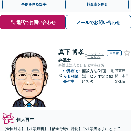
士歴10年以上】
事例を見る(1件)
料金表を見る
電話でお問い合わせ
メールでお問い合わせ
真下 博孝
東京都
インタビュ
ーを見る
弁護士
弁護士法人ましも法律事務所
営業時
中津市
か
面談方法(対面・電
らも相談
話・ビデオなど)は
間：本日
受付中
応相談
定休日
個人再生
【全国対応】【相談無料】【借金分野に特化】ご相談者さまにとって