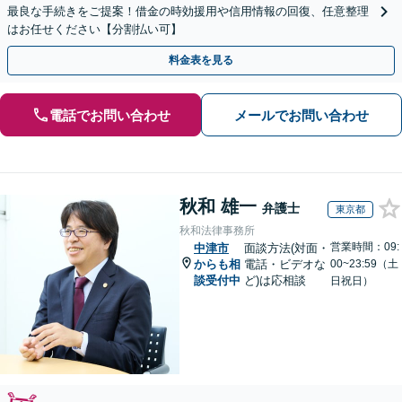
最良な手続きをご提案！借金の時効援用や信用情報の回復、任意整理
はお任せください【分割払い可】
料金表を見る
電話でお問い合わせ
メールでお問い合わせ
秋和 雄一
弁護士
東京都
秋和法律事務所
営業時間：09:
中津市
面談方法(対面・
からも相
電話・ビデオな
00~23:59（土
談受付中
ど)は応相談
日祝日）