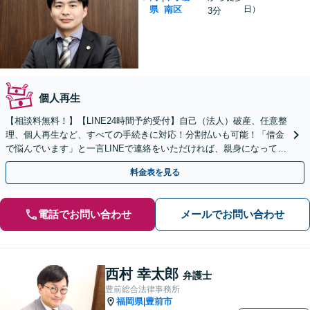
県
南区
日）
3分
個人再生
【相談料無料！】【LINE24時間予約受付】自己（法人）破産、任意整
理、個人再生など、すべての手続きに対応！分割払いも可能！「借金
で悩んでいます」と一言LINEで連絡をいただければ、親身になって対
応します。すぐにご相談ください。
料金表を見る
電話でお問い合わせ
メールでお問い合わせ
西村 幸太郎
弁護士
豊前総合法律事務所
福岡県
豊前市
|