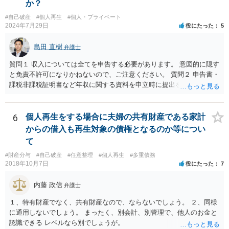
か？
#自己破産
#個人再生
#個人・プライベート
2024年7月29日
役にたった
5
島田 直樹
弁護士
質問１ 収入については全てを申告する必要があります。 意図的に隠す
と免責不許可になりかねないので、ご注意ください。 質問２ 申告書・
課税非課税証明書など年収に関する資料を申立時に提出を要求される
のが一般的です。 一定の資産については自由財産拡張（破産財団への
組入不要）が認められると考えられるところ、収入・資産について虚
偽の申告をすると免責不許可となりかねませんので、ご注意くださ
6
個人再生をする場合に夫婦の共有財産である家計
い。
からの借入も再生対象の債権となるのか等につい
て
#財産分与
#自己破産
#任意整理
#個人再生
#多重債務
2018年10月7日
役にたった
7
内藤 政信
弁護士
１、特有財産でなく、共有財産なので、ならないでしょう。 ２、同様
に通用しないでしょう。 まったく、別会計、別管理で、他人のお金と
認識できる レベルなら別でしょうが。