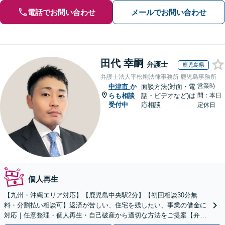
電話でお問い合わせ
メールでお問い合わせ
田代 幸嗣
弁護士
鹿児島県
弁護士法人平松剛法律事務所 鹿児島事務所
営業時
中津市
か
面談方法(対面・電
らも相談
話・ビデオなど)は
間：本日
受付中
応相談
定休日
個人再生
【九州・沖縄エリア対応】【鹿児島中央駅2分】【初回相談30分無
料・分割払い相談可】返済が苦しい、住宅を残したい、事業の借金に
対応｜任意整理・個人再生・自己破産から適切な方法をご提案【弁護