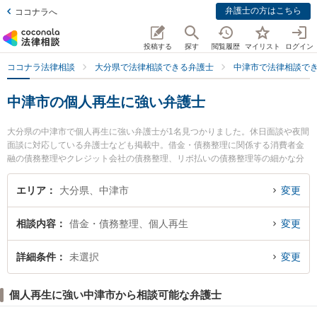
弁護士の方はこちら
ココナラへ
投稿する
探す
閲覧履歴
マイリスト
ログイン
ココナラ法律相談
大分県で法律相談できる弁護士
中津市で法律相談で
中津市の個人再生に強い弁護士
大分県の中津市で個人再生に強い弁護士が1名見つかりました。休日面談や夜間
面談に対応している弁護士なども掲載中。借金・債務整理に関係する消費者金
融の債務整理やクレジット会社の債務整理、リボ払いの債務整理等の細かな分
野での絞り込み検索もでき便利です。特に神本法律事務所の神本 博雅弁護士の
プロフィール情報や弁護士費用、強みなどが注目されています。『中津市で土
エリア
大分県、中津市
変更
日や夜間に発生した個人再生のトラブルを今すぐに弁護士に相談したい』『個
人再生のトラブル解決の実績豊富な近くの弁護士を検索したい』『初回相談無
相談内容
借金・債務整理、個人再生
変更
料で個人再生を法律相談できる中津市内の弁護士に相談予約したい』などでお
困りの相談者さんにおすすめです。
詳細条件
未選択
変更
個人再生に強い中津市から相談可能な弁護士