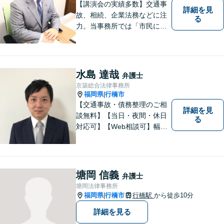
【講演会の実績多数】交通事
詳細を見
故、相続、企業法務などに注
る
力。当事務所では「市民に力
を」をモットーに弁護活動を
行なっております。ご依頼者
さまが前向きに人生を歩んで
いけるよう、全力でサポート
水島 達哉
弁護士
します。お気軽にご相談くだ
京築総合法律事務所
さい【休日面談可】【完全個
福岡県
行橋市
|
室】
【交通事故・債務整理のご相
詳細を見
談無料】【当日・夜間・休日
る
対応可】【Web相談可】幅広
い事件を取り扱ってまいりま
した。お気軽にご相談くださ
い。
塘岡 信義
弁護士
塘岡法律事務所
福岡県
行橋市
行橋駅
から徒歩10分
|
詳細を見る