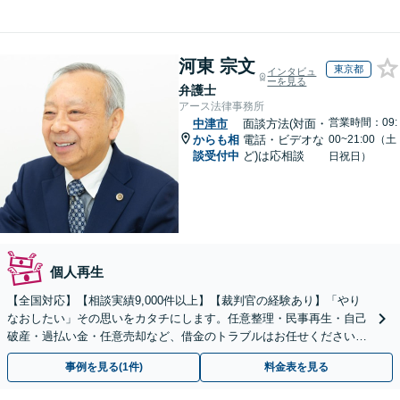
河東 宗文
東京都
インタビュ
ーを見る
弁護士
アース法律事務所
営業時間：09:
中津市
面談方法(対面・
からも相
電話・ビデオな
00~21:00（土
談受付中
ど)は応相談
日祝日）
個人再生
【全国対応】【相談実績9,000件以上】【裁判官の経験あり】「やり
なおしたい」その思いをカタチにします。任意整理・民事再生・自己
破産・過払い金・任意売却など、借金のトラブルはお任せください。
【初回相談無料】【全国対応可能】
事例を見る(1件)
料金表を見る