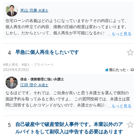
通らなくなるため，保証人を立てて契約する必要がある場合がありま
す。 ・ご家族名義の財産を処分する必要はありません。 ・個人再生・
米山 功兼
弁護士
破産ともに，返済が困難な状況に陥っている以上，事業継続は難しい
住宅ローンの名義はどのようになっていますか？その内容によって、
場合が多いです。もっとも，手続き終了後，新たに事業を行うことは
個人再生の申立ての内容、債務の圧縮の程度は変わってまいります。
できます。 ・個人再生・破産ともに，裁判所で手続きを進める際に官
しかし、だからといって、個人再生が不可能になるわけではありませ
報に掲載されます。そのため，第三者に知られる可能性はゼロではあ
ん。もっとも、配偶者には、個人再生のことを伝えておく必要はあり
りませんが，官報をチェックしている人はほとんどいないと思われる
ます。 一度ご相談いただければと思います。
ため，知られる可能性は低いと思います。なお，戸籍などに載るので
4
早急に個人再生をしたいです
はないかと心配される方がおられますが，そのようなことはありませ
ん。 ＜個人再生のデメリット＞ ・借金が減額されるとはいえ，３年～
５年間は返済を継続する必要がある。 ・所有している財産の価値が大
#個人再生
#個人・プライベート
2024年6月28日
役にたった
12
きい場合，借金が減らない場合がある。 ＜自己破産のデメリット＞ ・
借金の理由が問われ，場合によっては破産が認められない。 ・所有し
借金・債務整理に強い弁護士
ている財産（２０万円以上の価値があるもの）は，原則として保持で
江頭 啓介
弁護士
きない。 【③の回答】 ３０万円～６０万円程度かと思います。 弁護
なるほどです。それでは、ご自身が良いと思う弁護士を選んで個別の
士費用は分割で支払うことができる場合も多いので，弁護士と相談し
面談予約を取ってみると良いですよ。 この質問投稿では、弁護士は質
て支払いのスケジュールを決めます。 なお，ご依頼後は借金を返済す
問に回答するしかコマンドがないので、弁護士から相談者様に直接連
る必要はなくなるため，借金の返済に充てていた分を弁護士費用に充
絡することはできません。
てることが可能です。 【④の回答】 手続上の注意点が多いため，ご自
身で進めることは相当難しく，リスクも伴います。 滞納が続くと訴訟
5
自己破産中で破産管財人事件です。本業以外のア
を起こされることもあり得るため，お早めに弁護士にご依頼されるこ
ルバイトをして副収入は申告する必要はあります
とをお勧めします。