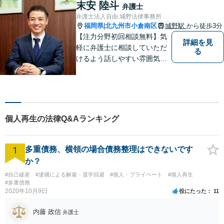
相談ください。
末安 陸斗
弁護士
弁護士法人自由 城野法律事務所
福岡県
北九州市小倉南区
城野駅
から徒歩3分
|
【注力分野初回相談無料】気
詳細を見
軽に弁護士に相談していただ
る
けるよう話しやすい雰囲気を
作り、相談者さまのお悩みに
寄り添うことを大切にしてお
ります。お困りごとがあれ
ば、些細なことでもお気軽に
お問い合わせください。
個人再生の法律Q&Aランキング
1
多重債務、横領の場合債務整理はできないです
か？
#自己破産
#逮捕による解雇・退学回避
#個人・プライベート
#個人再生
#多重債務
2020年10月9日
役にたった
11
内藤 政信
弁護士