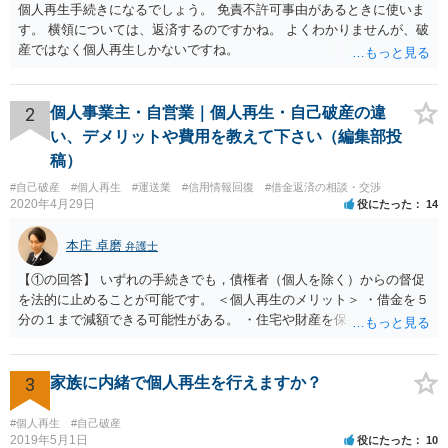
個人再生手続きになるでしょう。 免責不許可事由があるときに使いま
す。 横領については、返済するのですかね。 よくわかりませんが、破
産ではなく個人再生しかないですね。
2
個人事業主・自営業｜個人再生・自己破産の違
い、デメリットや費用を教えて下さい（編集部投
稿）
#自己破産
#個人再生
#運送業
#信用情報回復
#借金返済の相談・交渉
2020年4月29日
役にたった
14
本庄 卓磨
弁護士
【①の回答】 いずれの手続きでも，債権者（個人を除く）からの督促
を法的に止めることが可能です。 ＜個人再生のメリット＞ ・借金を５
分の１まで減額できる可能性がある。 ・住宅や財産を保持できる（た
だし，条件あり）。 ・借金の理由は問われない。 ・自己破産よりも心
理的抵抗が小さい（個人差あり）。 ＜自己破産のメリット＞ ・税金等
の滞納分を除き，借金を返済する必要がなくなる。 【②の回答】 ・個
3
家族に内緒で個人再生を行えますか？
人再生・破産ともに，信用情報に事故情報（いわゆるブラックリス
ト）として登録されますので，５年～１０年ほどは新たに借金をする
#個人再生
#自己破産
ことはできません。また，住宅や店舗を借りる際，保証会社の審査も
2019年5月1日
役にたった
10