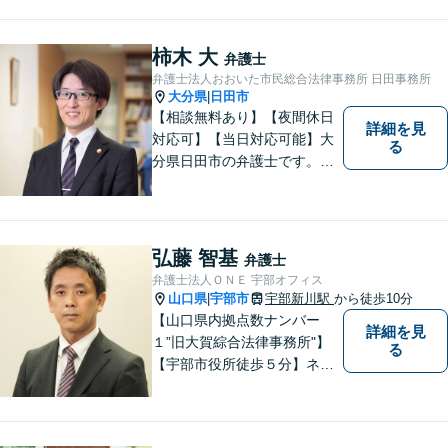
どんな問題でも迅速かつ丁寧
な対応、良質な法的サービス
の提供をモットーとする事務
柿木 大
弁護士
所です。
弁護士法人おおいた市民総合法律事務所 日田事務所
大分県
日田市
|
【相談無料あり】【夜間休日
詳細を見
対応可】【当日対応可能】大
る
分県日田市の弁護士です。離
婚・不動産・建築問題に注力
しています。是非一度ご相談
ください。
弘藤 智基
弁護士
弁護士法人ＯＮＥ 宇部オフィス
山口県
宇部市
宇部新川駅
から徒歩10分
|
【山口県内拠点数ナンバー
詳細を見
１”旧大賀綜合法律事務所"】
る
【宇部市役所徒歩５分】ネッ
トワークを活かし、寄り添い
ながらサポートをいたしま
す。お困りの方はお気軽にご