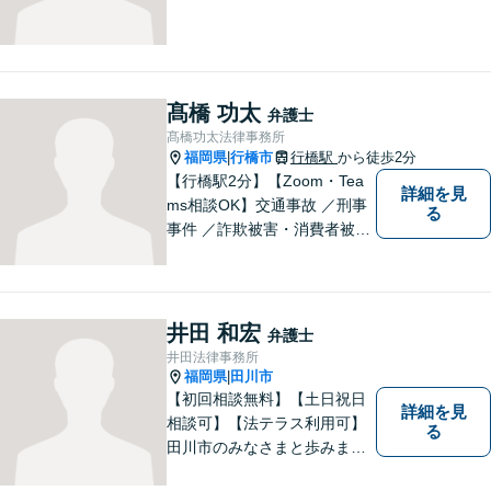
髙橋 功太
弁護士
髙橋功太法律事務所
福岡県
行橋市
行橋駅
から徒歩2分
|
【行橋駅2分】【Zoom・Tea
詳細を見
ms相談OK】交通事故 ／刑事
る
事件 ／詐欺被害・消費者被害
ならお任せください！常に依
頼者様との意思疎通を図りな
がら、迅速に解決まで導きま
す。英語対応OK！【専用駐車
井田 和宏
弁護士
場あり】
井田法律事務所
福岡県
田川市
|
【初回相談無料】【土日祝日
詳細を見
相談可】【法テラス利用可】
る
田川市のみなさまと歩みま
す。借金で困っている方など