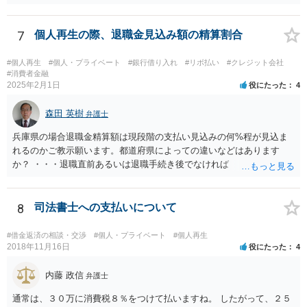
7
個人再生の際、退職金見込み額の精算割合
#個人再生
#個人・プライベート
#銀行借り入れ
#リボ払い
#クレジット会社
#消費者金融
2025年2月1日
役にたった
4
森田 英樹
弁護士
兵庫県の場合退職金精算額は現段階の支払い見込みの何%程が見込ま
れるのかご教示願います。都道府県によっての違いなどはあります
か？ ・・・退職直前あるいは退職手続き後でなければ １２・５％が
清算価値として計上するのが原則で 概ね どの裁判所でも同様の基
準でしょう。 また着手して頂いてから最短どのくらいで認可されるの
でしょうか？ ・・・受任通知を送付して 債権者からの債権調査票が
8
司法書士への支払いについて
回答されるまで ２か月程度 その間に準備が進めば 直ちに申し立
てが可能で しっかりした申立てを行えば ほぼ補正がなく ２～３
#借金返済の相談・交渉
#個人・プライベート
#個人再生
週間で開始決定がでて それから ２か月程度で認可となる流れで
2018年11月16日
役にたった
4
す。
内藤 政信
弁護士
通常は、３０万に消費税８％をつけて払いますね。 したがって、２５