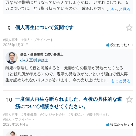
万なら消費税はどうなっているんでしょうかね。 いずれにしても、５
万については、どう取り扱っているのか、 確認した方がいいでしょ
う。 実費なら実費として領収書に記載するでしょうからね。 不明な事
は遠慮なく聞く事ですよ。
9
個人再生について質問です
#個人再生
#個人・プライベート
2025年1月31日
役にたった
1
借金・債務整理に強い弁護士
小杉 直樹
弁護士
離婚or別居して親と同居すると、元妻からの援助が見込めなくなる
（と裁判所が考える）ので、返済の見込みがないという理由で個人再
生が認められないリスクがあります。今の売り上げだと厳しいのでは
ないでしょうか。 リースバックだと家賃負担が増えると思いますが、
親がそれを払っていけるなら構わないと思います。 実際には、いろい
ろの事情を総合的に検討して方針を決めないといけないので、直接弁
10
一度個人再生を断られました。今後の具体的な道
護士と面談したうえで、債務整理を依頼してください。
筋について相談させてください。
#個人再生
#多重債務
#クレジット会社
#リボ払い
#銀行借り入れ
#個人・プライベート
2025年10月4日
役にたった
4