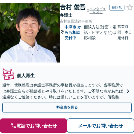
𠮷村 俊吾
福岡県
インタビュ
ーを見る
弁護士
𠮷村俊吾法律事務所
営業時
中津市
か
面談方法(対面・電
らも相談
話・ビデオなど)は
間：本日
受付中
応相談
定休日
個人再生
通常、債務整理は弁護士事務所の事務員が担当しますが、当事務所で
は弁護士自らが相談者とやり取りをいたします。ご不明な点があれば
遠慮なくご連絡ください。時には厳しいことを言いますが、債務整理
には相談者様のご協力が必要不可欠です。
料金表を見る
電話でお問い合わせ
メールでお問い合わせ