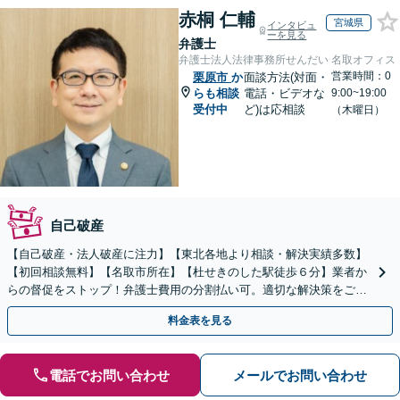
赤桐 仁輔
宮城県
インタビュ
ーを見る
弁護士
弁護士法人法律事務所せんだい 名取オフィス
営業時間：0
栗原市
か
面談方法(対面・
らも相談
電話・ビデオな
9:00~19:00
受付中
ど)は応相談
（木曜日）
自己破産
【自己破産・法人破産に注力】【東北各地より相談・解決実績多数】
【初回相談無料】【名取市所在】【杜せきのした駅徒歩６分】業者か
らの督促をストップ！弁護士費用の分割払い可。適切な解決策をご提
案します【土曜相談可】【駐車場完備】【完全個室】
料金表を見る
電話でお問い合わせ
メールでお問い合わせ