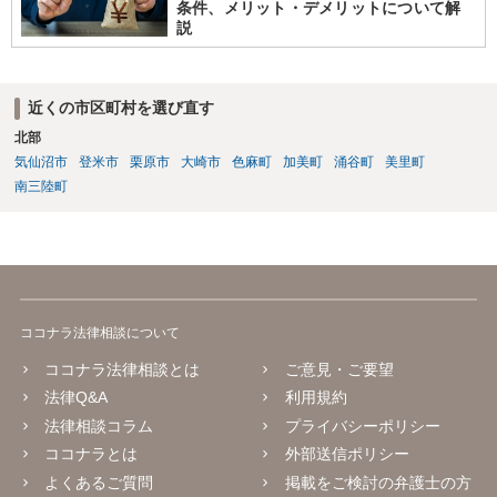
条件、メリット・デメリットについて解
説
近くの市区町村を選び直す
北部
気仙沼市
登米市
栗原市
大崎市
色麻町
加美町
涌谷町
美里町
南三陸町
ココナラ法律相談について
ココナラ法律相談とは
ご意見・ご要望
法律Q&A
利用規約
法律相談コラム
プライバシーポリシー
ココナラとは
外部送信ポリシー
よくあるご質問
掲載をご検討の弁護士の方