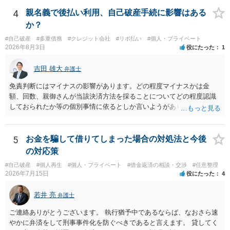
4
親名義で後払い利用、自己破産手続に影響はある
か？
#自己破産
#多重債務
#クレジット会社
#リボ払い
#個人・プライベート
2026年8月3日
役にたった
1
吉田 雄大
弁護士
免責判断にはマイナスの影響があります。どの程度マイナスかは金
額、回数、親御さんが当該決済方法を採ることについてどの程度認識
しておられたか等の個別事情に依るとしか言いようがありません。 と
もあれ、依頼しておられる弁護士さんに直ちに具体的状況をお伝えに
なって相談し、善後策を考えることをお勧めします。
5
お金を騙して借りてしまった場合の対処法と今後
の対応策
#自己破産
#個人再生
#個人・プライベート
#借金返済の相談・交渉
#任意整理
2026年7月15日
役にたった
4
若井 亮
弁護士
ご連絡ありがとうございます。 執行猶予中であるならば、なおさら速
やかに弁済をして刑事事件化を防ぐべきであると言えます。 貸してく