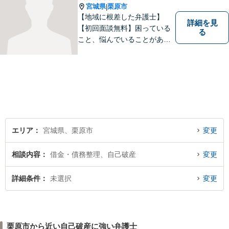
宮城県
栗原市
|
【地域に根差した弁護士】
詳細を見
【初回面談無料】困っている
る
こと、悩んでいることがあっ
たら、「こんなことで相談し
ていいのか」と悩まず、 ひと
まず弁護士に相談してみてく
ださい。離婚問題／借金問題
／交通事故／刑事事件など、
幅広く対応。【夜間／休日対
応可能】
エリア
宮城県、栗原市
変更
相談内容
借金・債務整理、自己破産
変更
詳細条件
未選択
変更
栗原市から近い自己破産に強い弁護士