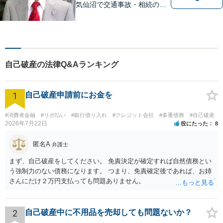
気仙沼で交通事故・相続のこ
となら椿法律事務所におまか
せください！不動産（売買・
賃貸・欠陥住宅）・相続・離
婚・刑事事件のご相談にも対
応します。【南気仙沼駅3分】
自己破産の法律Q&Aランキング
1
自己破産申請前にお金を
#消費者金融
#リボ払い
#銀行借り入れ
#クレジット会社
#多重債務
#自己破産
2026年7月22日
役にたった
8
匿名A
弁護士
まず、自己破産をしてください。 免責決定が確定すれば自然債務とい
う強制力のない債務になります。 つまり、免責確定後であれば、お姉
さんにだけ２万円支払っても問題ありません。
2
自己破産中に不用品を売却しても問題ないか？