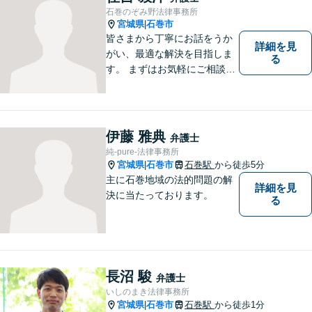
石巻のぞみ野法律事務所
宮城県
石巻市
|
皆さまから丁寧にお話をうか
詳細を見
がい、最適な解決を目指しま
る
す。 まずはお気軽にご相談く
ださい。
伊藤 雅典
弁護士
純-pure-法律事務所
宮城県
石巻市
石巻駅
から徒歩5分
|
主に石巻地域の法的問題の解
詳細を見
決に当たっております。
る
長沼 駿
弁護士
いしのまき法律事務所
宮城県
石巻市
石巻駅
から徒歩1分
|