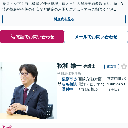
をストップ！自己破産／任意整理／個人再生の解決実績多数あり。返
済の悩みや今後の不安など借金のお困りごとは何でもご相談くださ
い。依頼者さまにとって最善の解決をご提案【土曜も営業】
料金表を見る
電話でお問い合わせ
メールでお問い合わせ
秋和 雄一
弁護士
東京都
秋和法律事務所
営業時間：0
栗原市
か
面談方法(対面・
らも相談
電話・ビデオな
9:00~23:59
受付中
ど)は応相談
（平日）