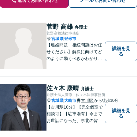
電話でお問い合わせ
メールでお問い合わせ
菅野 高雄
弁護士
菅野高雄法律事務所
宮城県
登米市
|
【離婚問題・相続問題はお任
詳細を見
せください】解決に向けてど
る
のように動くべきかわかりや
すくご説明いたします。【法
テラス利用可】【事前予約で
夜間・休日対応可】お早めの
ご相談が、納得のいく解決へ
佐々木 康晴
弁護士
の第一歩です。
弁護士法人菅原・佐々木法律事務所
宮城県
大崎市
古川駅
から徒歩10分
|
【古川駅10分】【完全個室で
詳細を見
相談可】【駐車場有】今まで
る
お世話になった、県北の皆さ
んに弁護士として恩返しがで
きたらと考えています。 何か