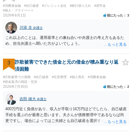
#消費者金融
#自己破産
#クレジット会社
#銀行借り入れ
#奨学金
#個人・プライベート
2026年8月1日
役にたった
3
川添 圭
弁護士
これ以上のことは、運用基準との兼ね合いや弁護士の考え方もあるた
め、担当弁護士へ聞いた方がよいでしょう。
3
詐欺被害でできた借金と元の借金が積み重なり返
済困難
#詐欺被害での債務
#自己破産
#任意整理
#個人再生
#消費者金融
#借金返済の相談・交渉
2026年7月30日
役にたった
2
吉田 雄大
弁護士
400万円近く負債があり、収入が手取り16万円ほどでしたら、自己破産
手続を選ぶのが最善と思います。夫さんが債務整理中であるならば尚
更ですし、場合によってはご夫婦とも自己破産を選択する方法もある
と思います。