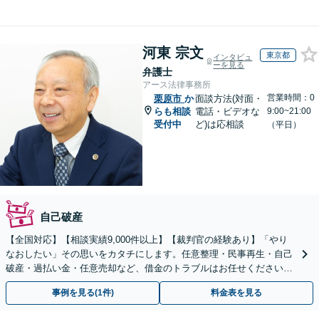
河東 宗文
東京都
インタビュ
ーを見る
弁護士
アース法律事務所
営業時間：0
栗原市
か
面談方法(対面・
らも相談
電話・ビデオな
9:00~21:00
受付中
ど)は応相談
（平日）
自己破産
【全国対応】【相談実績9,000件以上】【裁判官の経験あり】「やり
なおしたい」その思いをカタチにします。任意整理・民事再生・自己
破産・過払い金・任意売却など、借金のトラブルはお任せください。
【初回相談無料】【全国対応可能】
事例を見る(1件)
料金表を見る