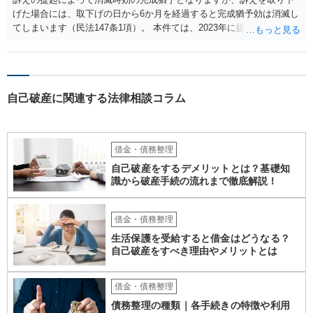
責債権として争う見込みがあるのかを確認されるとよいと思います。
げた場合には、取下げの日から6か月を経過すると完成猶予効は消滅し
てしまいます（民法147条1項）。 本件ては、2023年に提訴された債権
者については時効の更新はなされておらず、2026年5月に提訴された債
権者については取下げ日から6か月以内に再提訴しなければやはり時効
は更新しないことになります。ただし、消滅時効の起算点は、不払い
日ではなく期限の利益喪失日（通常は所定の分割の支払期日から1～2
自己破産に関連する法律相談コラム
か月程度経過しても支払いがなければ一括返済可能という契約になっ
ている）ですので、時効期間の経過が2027年1月であるとは限りません
（3月や4月といった可能性がある）。
借金・債務整理
自己破産をするデメリットとは？基礎知
識から破産手続の流れまで徹底解説！
借金・債務整理
生活保護を受給すると借金はどうなる？
自己破産をすべき理由やメリットとは
借金・債務整理
債務整理の種類｜各手続きの特徴や利用