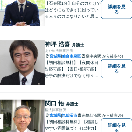
【石巻駅1分】自分の力だけで
詳細を見
はどうにもできずに困ってい
る
る人々の力になりたいと思い
弁護士を志しました。依頼者
様に寄り添い、抱えているト
ラブルについて納得のいく解
決ができるよう、サポートい
神坪 浩喜
弁護士
たします。ぜひ一度ご相談く
あやめ法律事務所
ださい。
宮城県
仙台市泉区
泉中央駅
から徒歩4分
|
【初回相談無料】【夜間休日
詳細を見
対応可能】【当日相談可能】
る
紛争の解決だけでなく様々な
トラブルで傷ついた方の心の
痛みがわかる温かさと誠実さ
を持ち合わせた弁護士です。
是非一度ご相談ください。
関口 悟
弁護士
椿法律事務所
宮城県
気仙沼市
南気仙沼駅
から徒歩3分
|
【初回相談料無料】【相談し
詳細を見
やすい雰囲気づくりに注力】
る