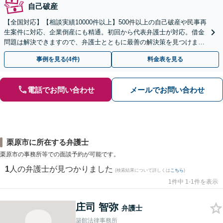
自己破産
【全国対応】【相談実績10000件以上】500件以上の自己破産や民事再
生案件に対応、企業倒産にも精通。初回から代表弁護士が対応。借金
問題は解決できますので、弁護士とともに最善の解決策を見つけまし
ょう【初回相談無料】【法テラス利用可】
事例を見る(4件)
料金表を見る
電話でお問い合わせ
メールでお問い合わせ
栗原市に所在する弁護士
栗原市の事務所等での面談予約が可能です。
1
人の弁護士が見つかりました
(検索結果について詳しくは
こちら
)
1件中 1-1件を表示
庄司 智弥
弁護士
築館法律事務所