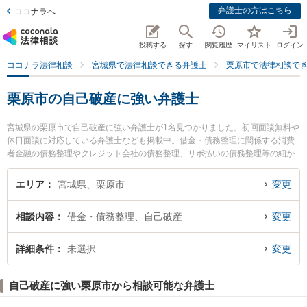
弁護士の方はこちら
ココナラへ
投稿する
探す
閲覧履歴
マイリスト
ログイン
ココナラ法律相談
宮城県で法律相談できる弁護士
栗原市で法律相談で
栗原市の自己破産に強い弁護士
宮城県の栗原市で自己破産に強い弁護士が1名見つかりました。初回面談無料や
休日面談に対応している弁護士なども掲載中。借金・債務整理に関係する消費
者金融の債務整理やクレジット会社の債務整理、リボ払いの債務整理等の細か
な分野での絞り込み検索もでき便利です。特に築館法律事務所の庄司 智弥弁護
士のプロフィール情報や弁護士費用、強みなどが注目されています。『栗原市
エリア
宮城県、栗原市
変更
で土日や夜間に発生した自己破産のトラブルを今すぐに弁護士に相談したい』
『自己破産のトラブル解決の実績豊富な近くの弁護士を検索したい』『初回相
相談内容
借金・債務整理、自己破産
変更
談無料で自己破産を法律相談できる栗原市内の弁護士に相談予約したい』など
でお困りの相談者さんにおすすめです。
詳細条件
未選択
変更
自己破産に強い栗原市から相談可能な弁護士