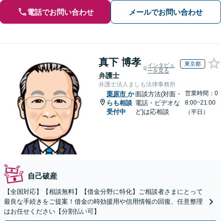
電話でお問い合わせ
メールでお問い合わせ
真下 博孝
東京都
インタビュ
ーを見る
弁護士
弁護士法人ましも法律事務所
営業時間：0
栗原市
か
面談方法(対面・
らも相談
電話・ビデオな
8:00~21:00
受付中
ど)は応相談
（平日）
自己破産
【全国対応】【相談無料】【借金分野に特化】ご相談者さまにとって
最良な手続きをご提案！借金の時効援用や信用情報の回復、任意整理
はお任せください【分割払い可】