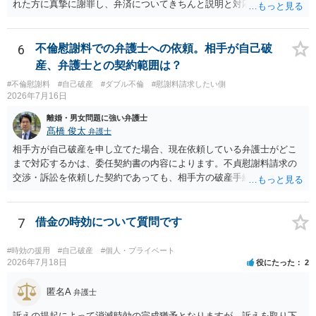
れた方に真摯に謝罪し、弁済についてきちんと説明と対応を行ってい
くことに尽きるかと思います。
6
不倫慰謝料での弁護士への依頼。相手が自己破
産、弁護士との契約範囲は？
#不倫慰謝料
#自己破産
#ダブル不倫
#慰謝料請求したい側
2026年7月16日
離婚・男女問題に強い弁護士
髙橋 俊太
弁護士
相手方が自己破産を申し立てた場合、現在依頼している弁護士がどこ
まで対応するかは、委任契約書の内容によります。不貞慰謝料請求の
交渉・訴訟を依頼した契約であっても、相手方の破産手続への対応、
免責に関する意見申述、非免責債権の主張、破産裁判所への書面提出
等まで当然に含まれているとは限りません。そのため、追加費用が発
生するかどうかは、まず委任契約書と弁護士の説明を確認した方がよ
7
借金の時効について質問です
いでしょう。 成功報酬についても、契約内容次第です。通常は、実際
に回収できた金額を基準に報酬が発生する契約が多いと思われます
#時効の援用
#自己破産
#個人・プライベート
が、「請求額を認めさせた場合」や「和解成立時」など、回収前に報
2026年7月18日
役にたった
2
酬が発生する定めになっている可能性もあります。 依頼している弁護
士に、破産手続への意見申述まで契約内で対応してもらえるのか、追
匿名A
弁護士
加費用はかかるか、免責された場合に成功報酬が発生するのか、非免
訴えの提起によって消滅時効の完成猶予となりますが、訴えを取り下