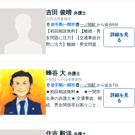
お困りのことがありました
ら、お気軽にお声がけくださ
吉田 俊晴
弁護士
い。
吉田法律事務所
岩手県
一関市
一ノ関駅
から徒歩6分
|
【初回相談無料】【離婚・男
詳細を見
女問題に注力】【交通事故分
る
野に注力】離婚・男女問題、
交通事故、遺産相続を中心と
して、一般民事、刑事事件に
ついて幅広く取り扱いしてお
ります。何かお困りごとがご
蜂谷 大
弁護士
ざいましたら、お気軽にご相
一関はちや法律事務所
談ください。
岩手県
一関市
一ノ関駅
から徒歩7分
|
★初回相談無料★ ★一関市
詳細を見
出身の弁護士★ 交通事故、相
る
続、男女関係等お困りごとが
ございましたらご連絡くださ
い。
住吉 毅洋
弁護士