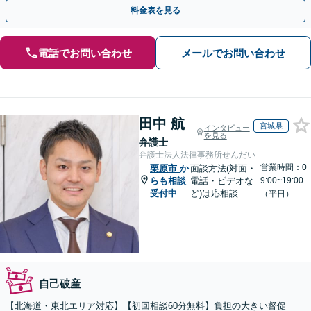
料金表を見る
電話でお問い合わせ
メールでお問い合わせ
田中 航
宮城県
インタビュー
を見る
弁護士
弁護士法人法律事務所せんだい
営業時間：0
栗原市
か
面談方法(対面・
らも相談
電話・ビデオな
9:00~19:00
受付中
ど)は応相談
（平日）
自己破産
【北海道・東北エリア対応】【初回相談60分無料】負担の大きい督促