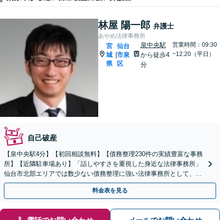
林屋 陽一郎
弁護士
あやめ法律事務所
泉中央駅
営業時間：09:30
宮
仙台
~12:20（平日）
城
市泉
から徒歩4
|
県
区
分
自己破産
【泉中央駅4分】【初回相談無料】【債務整理230件の実績豊富な事務
所】【近隣駐車場あり】「話しやすさを重視した身近な法律事務所」
仙台市北部エリアでは数少ない債務整理に強い法律事務所として、地
域の皆さまの経済的再出発を全力で応援いたします。
料金表を見る