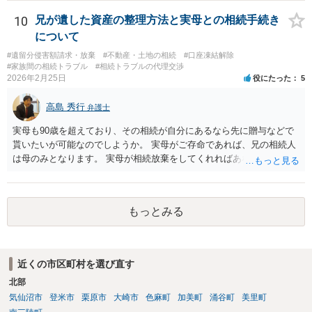
10
兄が遺した資産の整理方法と実母との相続手続き
について
#遺留分侵害額請求・放棄
#不動産・土地の相続
#口座凍結解除
#家族間の相続トラブル
#相続トラブルの代理交渉
2026年2月25日
役にたった
5
高島 秀行
弁護士
実母も90歳を超えており、その相続が自分にあるなら先に贈与などで
貰いたいが可能なのでしようか。 実母がご存命であれば、兄の相続人
は母のみとなります。 実母が相続放棄をしてくれればあなた方兄弟及
び実母の子が相続人となります。 実母に連絡を取って話してみるほか
ないと思います。
もっとみる
近くの市区町村を選び直す
北部
気仙沼市
登米市
栗原市
大崎市
色麻町
加美町
涌谷町
美里町