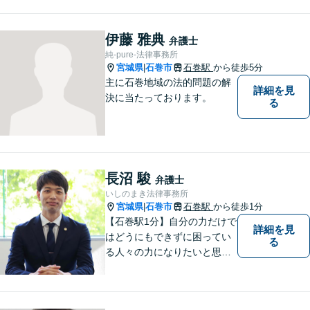
伊藤 雅典
弁護士
純-pure-法律事務所
宮城県
石巻市
石巻駅
から徒歩5分
|
主に石巻地域の法的問題の解
詳細を見
決に当たっております。
る
長沼 駿
弁護士
いしのまき法律事務所
宮城県
石巻市
石巻駅
から徒歩1分
|
【石巻駅1分】自分の力だけで
詳細を見
はどうにもできずに困ってい
る
る人々の力になりたいと思い
弁護士を志しました。依頼者
様に寄り添い、抱えているト
ラブルについて納得のいく解