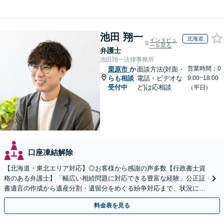
池田 翔一
北海道
インタビュ
ーを見る
弁護士
池田翔一法律事務所
営業時間：0
栗原市
か
面談方法(対面・
らも相談
電話・ビデオな
9:00~18:00
受付中
ど)は応相談
（平日）
口座凍結解除
【北海道・東北エリア対応】◎お客様から感謝の声多数【行政書士資
格のある弁護士】「幅広い相続問題に対応できる豊富な経験」公正証
書遺言の作成から遺産分割・遺留分をめぐる紛争対応まで、状況に応
じた最適な方法をご提案します【夜間相談可】
料金表を見る