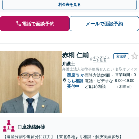
解決が可能です。ぜひご相談ください。
料金表を見る
電話で面談予約
メールで面談予約
赤桐 仁輔
宮城県
インタビュ
ーを見る
弁護士
弁護士法人法律事務所せんだい 名取オフィス
営業時間：0
栗原市
か
面談方法(対面・
らも相談
電話・ビデオな
9:00~19:00
受付中
ど)は応相談
（木曜日）
口座凍結解除
【遺産分割や遺留分に注力】【東北各地より相談・解決実績多数】