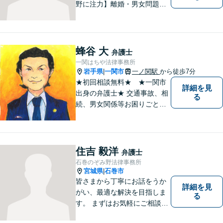
野に注力】離婚・男女問題、
交通事故、遺産相続を中心と
して、一般民事、刑事事件に
ついて幅広く取り扱いしてお
ります。何かお困りごとがご
蜂谷 大
弁護士
ざいましたら、お気軽にご相
一関はちや法律事務所
談ください。
岩手県
一関市
一ノ関駅
から徒歩7分
|
★初回相談無料★ ★一関市
詳細を見
出身の弁護士★ 交通事故、相
る
続、男女関係等お困りごとが
ございましたらご連絡くださ
い。
住吉 毅洋
弁護士
石巻のぞみ野法律事務所
宮城県
石巻市
|
皆さまから丁寧にお話をうか
詳細を見
がい、最適な解決を目指しま
る
す。 まずはお気軽にご相談く
ださい。