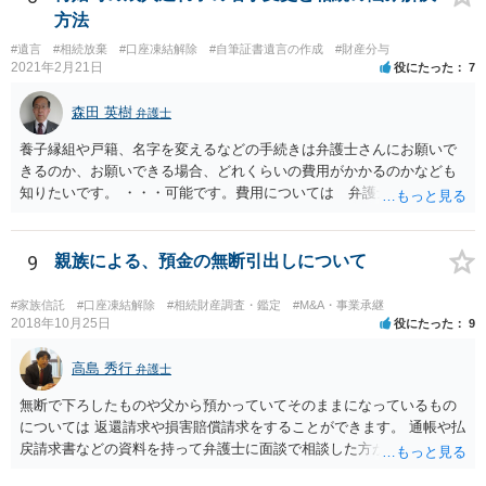
方法
#遺言
#相続放棄
#口座凍結解除
#自筆証書遺言の作成
#財産分与
2021年2月21日
役にたった
7
森田 英樹
弁護士
養子縁組や戸籍、名字を変えるなどの手続きは弁護士さんにお願いで
きるのか、お願いできる場合、どれくらいの費用がかかるのかなども
知りたいです。 ・・・可能です。費用については 弁護士と直接面談
の上 内容を確認し 協議の上個別に契約によって決まることになっ
ています。 やはり、成人した子のことまでごちゃごちゃ考えず、自分
の事だけ考えるべきなのでしょうか ・・・お子さんの事をまで含め良
9
親族による、預金の無断引出しについて
い解決案があればお悩みになるのは当然と言えば当然のことです。 彼
と親子関係を結びたいと思っているが、名字は変えたくない・・・養
#家族信託
#口座凍結解除
#相続財産調査・鑑定
#M&A・事業承継
子縁組の必要があり 氏も変更することになります。 しかし 彼は成人
2018年10月25日
役にたった
9
しているとは言え、自分の子と私の連れ子、全て平等にしたいと希
望。もちろん私もそうできればと思います。 ・・・婚姻前の契約 あ
高島 秀行
弁護士
るいは 遺言書などで その意思を実現する方法はあります。 弁護
無断で下ろしたものや父から預かっていてそのままになっているもの
士に相談してみてください。
については 返還請求や損害賠償請求をすることができます。 通帳や払
戻請求書などの資料を持って弁護士に面談で相談した方がよいと思い
ます。