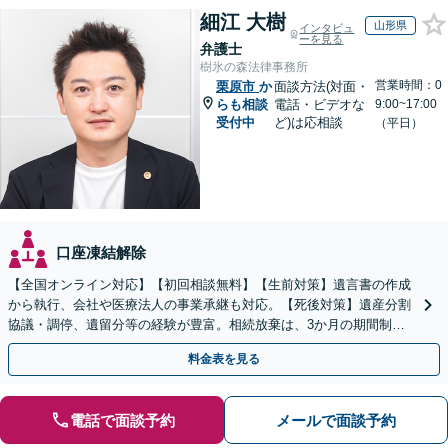
細江 大樹
山形県
インタビュ
ーを見る
弁護士
樹氷の森法律事務所
営業時間：0
栗原市
か
面談方法(対面・
らも相談
電話・ビデオな
9:00~17:00
受付中
ど)は応相談
（平日）
口座凍結解除
【全国オンライン対応】【初回相談無料】【生前対策】遺言書の作成
から執行、会社や医療法人の事業承継も対応。【死後対策】遺産分割
協議・調停、遺留分等の経験が豊富。相続放棄は、3か月の期間制限
があるため、お早めにご相談ください。【無料駐車場あり】
料金表を見る
電話で面談予約
メールで面談予約