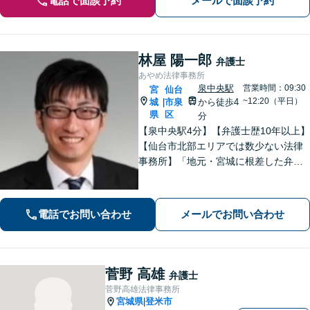
電話で面談予約
メールで面談予約
林屋 陽一郎
弁護士
あやめ法律事務所
泉中央駅
営業時間：09:30
宮
仙台
~12:20（平日）
城
市泉
から徒歩4
|
県
区
分
【泉中央駅4分】【弁護士歴10年以上】
【仙台市北部エリアでは数少ない法律
事務所】「地元・宮城に根差した弁護
活動／仙台市青葉区、泉区、富谷市、
大和町、利府町など」
電話でお問い合わせ
メールでお問い合わせ
菅野 高雄
弁護士
菅野高雄法律事務所
宮城県
登米市
|