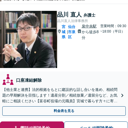
品川 直人
弁護士
品川直人法律事務所
泉中央駅
営業時間：09:30
宮
仙台
~18:00（平日）
城
市泉
から徒歩8
|
県
区
分
口座凍結解除
【他士業と連携】法的根拠をもとに建設的な話し合いを進め、相続問
題の早期解決を目指します！遺産分割／相続放棄／遺留分など、お気
軽にご相談ください【富谷町役場の元職員】宮城で暮らす方々に寄り
添う、敷居の低い事務所です【無料駐車場あり】
料金表を見る