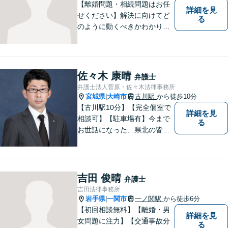
【離婚問題・相続問題はお任
詳細を見
せください】解決に向けてど
る
のように動くべきかわかりや
すくご説明いたします。【法
テラス利用可】【事前予約で
夜間・休日対応可】お早めの
ご相談が、納得のいく解決へ
佐々木 康晴
弁護士
の第一歩です。
弁護士法人菅原・佐々木法律事務所
宮城県
大崎市
古川駅
から徒歩10分
|
【古川駅10分】【完全個室で
詳細を見
相談可】【駐車場有】今まで
る
お世話になった、県北の皆さ
んに弁護士として恩返しがで
きたらと考えています。 何か
お困りのことがありました
ら、お気軽にお声がけくださ
吉田 俊晴
弁護士
い。
吉田法律事務所
岩手県
一関市
一ノ関駅
から徒歩6分
|
【初回相談無料】【離婚・男
詳細を見
女問題に注力】【交通事故分
る