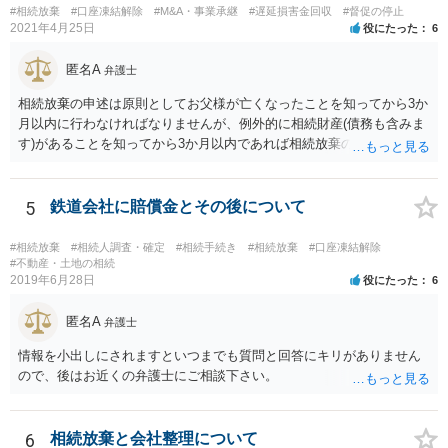
#相続放棄
#口座凍結解除
#M&A・事業承継
#遅延損害金回収
#督促の停止
ば相続財産から支出しても単純承認と認められない可能性が高いの
2021年4月25日
役にたった
6
で、相続放棄申述が受理される可能性も高いと思います。
匿名A
弁護士
相続放棄の申述は原則としてお父様が亡くなったことを知ってから3か
月以内に行わなければなりませんが、例外的に相続財産(債務も含みま
す)があることを知ってから3か月以内であれば相続放棄の申述が認め
られる可能性もありますので、通知が届いたのが3か月以内の話なので
したら、早急に家裁に行って相続放棄の申述をしたい旨告げて必要な
書類を提出されることをおすすめいたします。 なお、お父様の債務が
5
鉄道会社に賠償金とその後について
他にもあるかもしれないというリスクを考えますと、相続放棄の申述
にあたっては、法テラスの無料相談等を利用して弁護士に相談するこ
#相続放棄
#相続人調査・確定
#相続手続き
#相続放棄
#口座凍結解除
とも十分考えられるかと存じます。また、ご記載いただいた事実関係
#不動産・土地の相続
2019年6月28日
役にたった
6
を拝見するかぎり、再婚相手のかたは既に相続放棄をされている可能
性があるかもしれません。
匿名A
弁護士
情報を小出しにされますといつまでも質問と回答にキリがありません
ので、後はお近くの弁護士にご相談下さい。
6
相続放棄と会社整理について