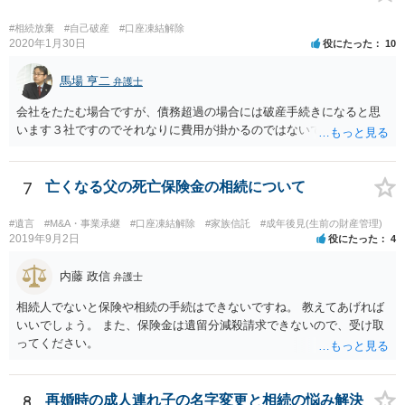
#相続放棄
#自己破産
#口座凍結解除
2020年1月30日
役にたった
10
馬場 亨二
弁護士
会社をたたむ場合ですが、債務超過の場合には破産手続きになると思
います３社ですのでそれなりに費用が掛かるのではないでしょうか。
7
亡くなる父の死亡保険金の相続について
#遺言
#M&A・事業承継
#口座凍結解除
#家族信託
#成年後見(生前の財産管理)
2019年9月2日
役にたった
4
内藤 政信
弁護士
相続人でないと保険や相続の手続はできないですね。 教えてあげれば
いいでしょう。 また、保険金は遺留分減殺請求できないので、受け取
ってください。
8
再婚時の成人連れ子の名字変更と相続の悩み解決