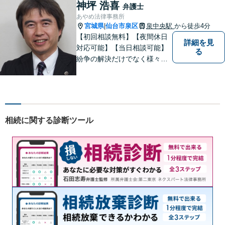
決ができるよう、サポートい
神坪 浩喜
弁護士
たします。ぜひ一度ご相談く
あやめ法律事務所
ださい。
宮城県
仙台市泉区
泉中央駅
から徒歩4分
|
【初回相談無料】【夜間休日
詳細を見
対応可能】【当日相談可能】
る
紛争の解決だけでなく様々な
トラブルで傷ついた方の心の
痛みがわかる温かさと誠実さ
を持ち合わせた弁護士です。
是非一度ご相談ください。
相続に関する診断ツール