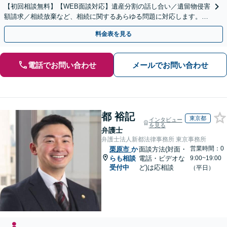
【初回相談無料】【WEB面談対応】遺産分割の話し合い／遺留物侵害
額請求／相続放棄など、相続に関するあらゆる問題に対応します。ご
事情やご意向を丁寧にお聞きし、有利な解決を目指します
料金表を見る
電話でお問い合わせ
メールでお問い合わせ
都 裕記
東京都
インタビュー
を見る
弁護士
弁護士法人新都法律事務所 東京事務所
営業時間：0
栗原市
か
面談方法(対面・
らも相談
電話・ビデオな
9:00~19:00
受付中
ど)は応相談
（平日）