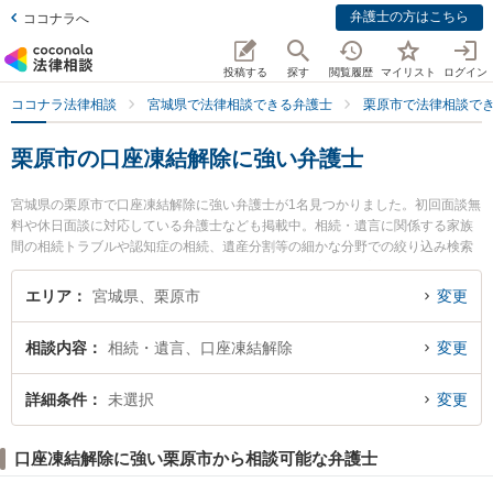
弁護士の方はこちら
ココナラへ
投稿する
探す
閲覧履歴
マイリスト
ログイン
ココナラ法律相談
宮城県で法律相談できる弁護士
栗原市で法律相談で
栗原市の口座凍結解除に強い弁護士
宮城県の栗原市で口座凍結解除に強い弁護士が1名見つかりました。初回面談無
料や休日面談に対応している弁護士なども掲載中。相続・遺言に関係する家族
間の相続トラブルや認知症の相続、遺産分割等の細かな分野での絞り込み検索
もでき便利です。特に築館法律事務所の庄司 智弥弁護士のプロフィール情報や
弁護士費用、強みなどが注目されています。『栗原市で土日や夜間に発生した
エリア
宮城県、栗原市
変更
口座凍結解除のトラブルを今すぐに弁護士に相談したい』『口座凍結解除のト
ラブル解決の実績豊富な近くの弁護士を検索したい』『初回相談無料で口座凍
相談内容
相続・遺言、口座凍結解除
変更
結解除を法律相談できる栗原市内の弁護士に相談予約したい』などでお困りの
相談者さんにおすすめです。
詳細条件
未選択
変更
口座凍結解除に強い栗原市から相談可能な弁護士