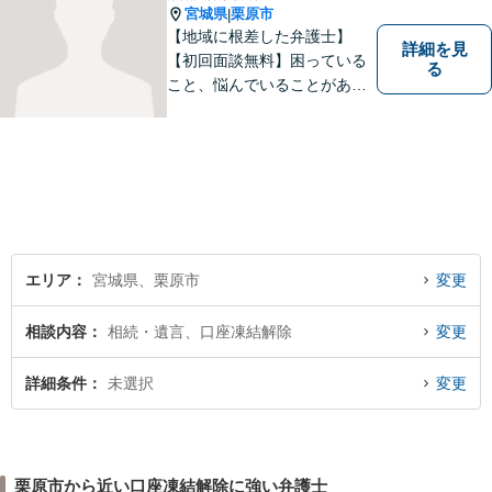
宮城県
栗原市
|
【地域に根差した弁護士】
詳細を見
【初回面談無料】困っている
る
こと、悩んでいることがあっ
たら、「こんなことで相談し
ていいのか」と悩まず、 ひと
まず弁護士に相談してみてく
ださい。離婚問題／借金問題
／交通事故／刑事事件など、
幅広く対応。【夜間／休日対
応可能】
エリア
宮城県、栗原市
変更
相談内容
相続・遺言、口座凍結解除
変更
詳細条件
未選択
変更
栗原市から近い口座凍結解除に強い弁護士