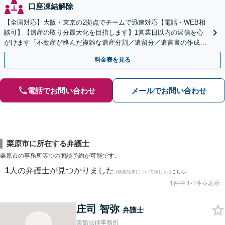
口座凍結解除
【全国対応】大阪・東京の2拠点でチームで迅速対応【電話・WEB相
談可】【遺産の取り分最大化を目指します】1営業日以内の返信を心
がけます「不動産が絡んだ複雑な遺産分割／遺留分／遺言書の作成・
執行／事業承継など、お任せください」【休日相談あり】
料金表を見る
電話でお問い合わせ
メールでお問い合わせ
栗原市に所在する弁護士
栗原市の事務所等での面談予約が可能です。
1
人の弁護士が見つかりました
(検索結果について詳しくは
こちら
)
1件中 1-1件を表示
庄司 智弥
弁護士
築館法律事務所