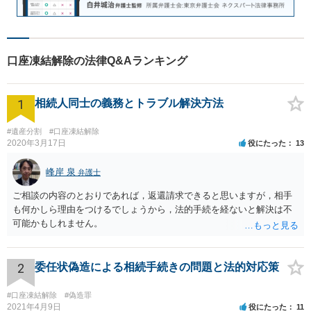
口座凍結解除の法律Q&Aランキング
1
相続人同士の義務とトラブル解決方法
#遺産分割
#口座凍結解除
2020年3月17日
役にたった
13
峰岸 泉
弁護士
ご相談の内容のとおりであれば，返還請求できると思いますが，相手
も何かしら理由をつけるでしょうから，法的手続を経ないと解決は不
可能かもしれません。
2
委任状偽造による相続手続きの問題と法的対応策
#口座凍結解除
#偽造罪
2021年4月9日
役にたった
11