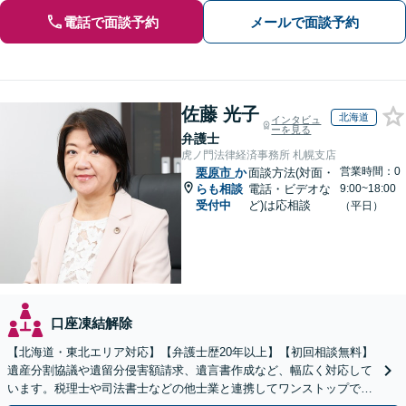
電話で面談予約
メールで面談予約
佐藤 光子
北海道
インタビュ
ーを見る
弁護士
虎ノ門法律経済事務所 札幌支店
営業時間：0
栗原市
か
面談方法(対面・
らも相談
電話・ビデオな
9:00~18:00
受付中
ど)は応相談
（平日）
口座凍結解除
【北海道・東北エリア対応】【弁護士歴20年以上】【初回相談無料】
遺産分割協議や遺留分侵害額請求、遺言書作成など、幅広く対応して
います。税理士や司法書士などの他士業と連携してワンストップでの