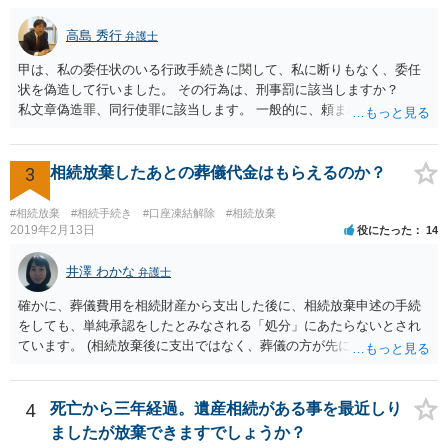
高島 秀行
弁護士
甲は、私の委任状のいる行政手続きに関して、私に断りもなく、委任
状を偽造して行いました。 その行為は、刑事罰に該当しますか？
私文章偽造罪、同行使罪に該当します。 一般的に、頼まれた（委任さ
れた）人は、行政に提出する委任状の署名を偽造できるのでしょう
か？ 委任状を偽造して使用することはまでは依頼の範囲ではない
ので できないと思います。
3
相続放棄したあとの葬儀代金はもらえるのか？
#相続放棄
#相続手続き
#口座凍結解除
#相続放棄
2019年2月13日
役にたった
14
井澤 わかな
弁護士
確かに、葬儀費用を相続財産から支出した後に、相続放棄申述の手続
をしても、単純承認をしたとみなされる「処分」にあたらないとされ
ています。 (相続放棄後に支出ではなく、葬儀の方が先に来るのが通常
だと思いますので、葬儀→葬儀費用を相続財産から支出→相続放棄申
述の手続ということだと思いますが) ただ、葬儀費用ならいくらでもよ
いということではなく、身分相応の、社会的儀式として当然認められ
4
死亡から三年経過。遺産相続がある事を最近しり
る程度の金額に留まると考えた方がよいです。 もし、相続人の皆さん
ましたが放棄できますでしょうか？
に葬儀費用を支出する経済力がなく、質素な葬儀を行った費用であれ