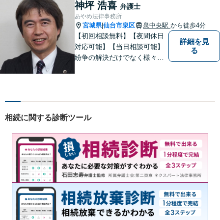
決ができるよう、サポートい
神坪 浩喜
弁護士
たします。ぜひ一度ご相談く
あやめ法律事務所
ださい。
宮城県
仙台市泉区
泉中央駅
から徒歩4分
|
【初回相談無料】【夜間休日
詳細を見
対応可能】【当日相談可能】
る
紛争の解決だけでなく様々な
トラブルで傷ついた方の心の
痛みがわかる温かさと誠実さ
を持ち合わせた弁護士です。
是非一度ご相談ください。
相続に関する診断ツール