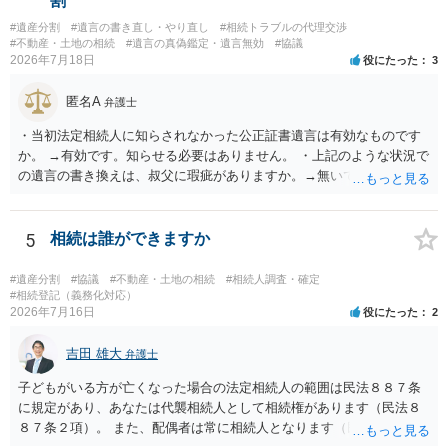
割
#遺産分割
#遺言の書き直し・やり直し
#相続トラブルの代理交渉
#不動産・土地の相続
#遺言の真偽鑑定・遺言無効
#協議
2026年7月18日
役にたった
3
匿名A
弁護士
・当初法定相続人に知らされなかった公正証書遺言は有効なものです
か。 →有効です。知らせる必要はありません。 ・上記のような状況で
の遺言の書き換えは、叔父に瑕疵がありますか。→無いです。 ・分割
する場合の比率は、現状で、客観的に見てどの程度が妥当と考えられ
ますか。 →本人が自由に決められますので、どこが妥当とは言えない
です。客観的な基準もありません。 ・できれば穏やかに、分割を拒否
5
相続は誰ができますか
することはできますか。 →分割を拒否するということは、遺産はいら
ないということでしょうか。遺言で、受取を指定されててもいらない
#遺産分割
#協議
#不動産・土地の相続
#相続人調査・確定
と拒否することはできます。理由を説明する必要はありません。
#相続登記（義務化対応）
2026年7月16日
役にたった
2
吉田 雄大
弁護士
子どもがいる方が亡くなった場合の法定相続人の範囲は民法８８７条
に規定があり、あなたは代襲相続人として相続権があります（民法８
８７条２項）。 また、配偶者は常に相続人となります（民法８９０
条）。 「祖父の子供３人」の方の配偶者がご健在であれば、その方に