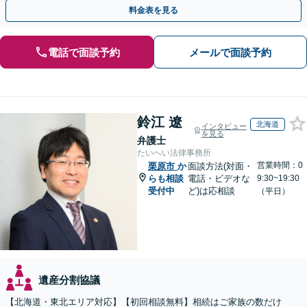
じた最適な方法をご提案します【夜間相談可】
料金表を見る
電話で面談予約
メールで面談予約
鈴江 遼
北海道
インタビュー
を見る
弁護士
たいへい法律事務所
営業時間：0
栗原市
か
面談方法(対面・
らも相談
電話・ビデオな
9:30~19:30
受付中
ど)は応相談
（平日）
遺産分割協議
【北海道・東北エリア対応】【初回相談無料】相続はご家族の数だけ