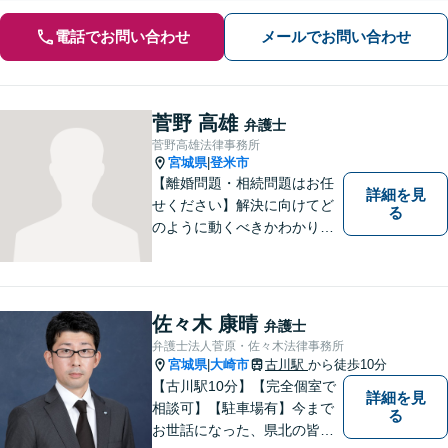
電話でお問い合わせ
メールでお問い合わせ
菅野 高雄
弁護士
菅野高雄法律事務所
宮城県
登米市
|
【離婚問題・相続問題はお任
詳細を見
せください】解決に向けてど
る
のように動くべきかわかりや
すくご説明いたします。【法
テラス利用可】【事前予約で
夜間・休日対応可】お早めの
ご相談が、納得のいく解決へ
佐々木 康晴
弁護士
の第一歩です。
弁護士法人菅原・佐々木法律事務所
宮城県
大崎市
古川駅
から徒歩10分
|
【古川駅10分】【完全個室で
詳細を見
相談可】【駐車場有】今まで
る
お世話になった、県北の皆さ