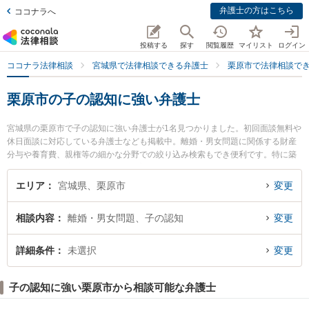
弁護士の方はこちら
ココナラへ
投稿する
探す
閲覧履歴
マイリスト
ログイン
ココナラ法律相談
宮城県で法律相談できる弁護士
栗原市で法律相談で
栗原市の子の認知に強い弁護士
宮城県の栗原市で子の認知に強い弁護士が1名見つかりました。初回面談無料や
休日面談に対応している弁護士なども掲載中。離婚・男女問題に関係する財産
分与や養育費、親権等の細かな分野での絞り込み検索もでき便利です。特に築
館法律事務所の庄司 智弥弁護士のプロフィール情報や弁護士費用、強みなどが
注目されています。『栗原市で土日や夜間に発生した子の認知のトラブルを今
エリア
宮城県、栗原市
変更
すぐに弁護士に相談したい』『子の認知のトラブル解決の実績豊富な近くの弁
護士を検索したい』『初回相談無料で子の認知を法律相談できる栗原市内の弁
相談内容
離婚・男女問題、子の認知
変更
護士に相談予約したい』などでお困りの相談者さんにおすすめです。
詳細条件
未選択
変更
子の認知に強い栗原市から相談可能な弁護士