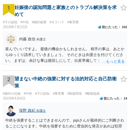
1
妊娠後の認知問題と家族とのトラブル解決策を求
めて
#子の認知
#中絶
#婚約破棄
#モラハラ
#養育費
2019年7月22日
役にたった
242
内藤 政信
弁護士
産んでいいですよ。 最後の機会かもしれません。 相手の事は、あとか
らゆっくり請求していきましょう。 そのときは弁護士を付けてくださ
い。 まずは、余計な事は後回しにして、出産準備してください。
2
望まない中絶の強要に対する法的対応と自己防衛
策
#婚外の妊娠
#中絶
#子の認知
#養育費
#親族関係
#離婚協議
2023年4月9日
役にたった
14
俣野 政紀
弁護士
中絶を強要することはできませんので、pipiさんが最終的にご判断され
ることになります。中絶を強要するために脅迫的な発言があれば犯罪