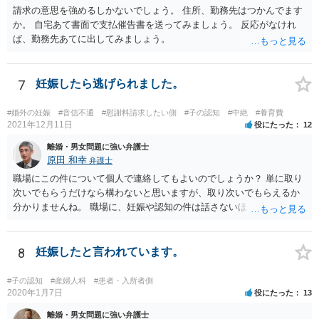
請求の意思を強めるしかないでしょう。 住所、勤務先はつかんでます
か。 自宅あて書面で支払催告書を送ってみましょう。 反応がなけれ
ば、勤務先あてに出してみましょう。
7
妊娠したら逃げられました。
#婚外の妊娠
#音信不通
#慰謝料請求したい側
#子の認知
#中絶
#養育費
2021年12月11日
役にたった
12
離婚・男女問題に強い弁護士
原田 和幸
弁護士
職場にこの件について個人で連絡してもよいのでしょうか？ 単に取り
次いでもらうだけなら構わないと思いますが、取り次いでもらえるか
分かりませんね。 職場に、妊娠や認知の件は話さないほうがよいと思
います。 それとも弁護士を通すべきなのでしょうか？ 相談者で対応が
難しいと思われれば、弁護士に入ってもらうことも検討されてくださ
い。 一度、お近くの弁護士に相談されてみてもよいと思います。
8
妊娠したと言われています。
#子の認知
#産婦人科
#患者・入所者側
2020年1月7日
役にたった
13
離婚・男女問題に強い弁護士