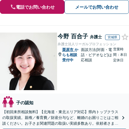
電話でお問い合わせ
メールでお問い合わせ
今野 百合子
弁護士
宮城県
弁護士法人リーガルプロフェッション
営業時
栗原市
か
面談方法(対面・電
らも相談
話・ビデオなど)は
間：本日
受付中
応相談
定休日
子の認知
【初回来所相談無料】【北海道・東北エリア対応】県内トップクラス
の取扱実績。親権／養育費／財産分与など、離婚のお困りごとはご相
談ください。お子さま関連問題の取扱い実績多数あり。依頼者さまの