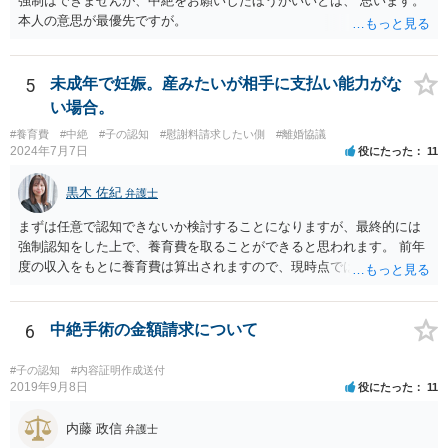
強制はできませんが、中絶をお願いしたほうがいいとは、 思います。
本人の意思が最優先ですが。
5
未成年で妊娠。産みたいが相手に支払い能力がな
い場合。
#養育費
#中絶
#子の認知
#慰謝料請求したい側
#離婚協議
2024年7月7日
役にたった
11
黒木 佐紀
弁護士
まずは任意で認知できないか検討することになりますが、最終的には
強制認知をした上で、養育費を取ることができると思われます。 前年
度の収入をもとに養育費は算出されますので、現時点では少額しか取
れないとしても、相手が大学を卒業して就職したら、そこで再度、養
育費の増額調停を起こすこともできます。 仮に中絶する場合でも、相
手方が妊娠について話し合いをしっかりしてくれない場合には、慰謝
6
中絶手術の金額請求について
料請求などもできる可能性があります。 いずれにせよ、親御さんとの
関わりが不可欠となると思われますので、一度話し合った上で、法律
#子の認知
#内容証明作成送付
事務所へ早めのご相談をされたほうがよろしいかと思います。
2019年9月8日
役にたった
11
内藤 政信
弁護士