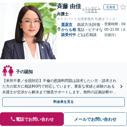
斉藤 由佳
北海道
インタビュ
ーを見る
弁護士
ネクスパート法律事務所 札幌オフィス
営業時間：09:
栗原市
面談方法(対面・
からも相
電話・ビデオな
00~21:00（土
談受付中
ど)は応相談
日祝日）
子の認知
【来所不要／全国対応】不倫の慰謝料問題は請求したい方・請求され
た方の双方に相談料0円で対応しています。豊富な実績と経験のある
弁護士が交渉から解決まで徹底サポートします。無料の証拠診断や着
手金の返還保証もありますので安心してご相談ください。
料金表を見る
電話でお問い合わせ
メールでお問い合わせ