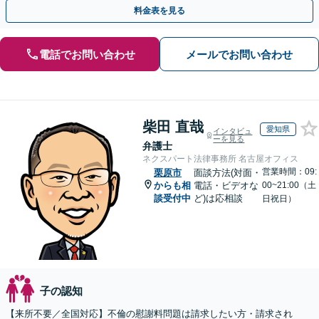
状況やご要望に寄り添い、最善の解決を目指します。
料金表を見る
電話でお問い合わせ
メールでお問い合わせ
柴田 直哉
愛知県
インタビュ
ーを見る
弁護士
ネクスパート法律事務所 名古屋オフィス
営業時間：09:
栗原市
面談方法(対面・
からも相
電話・ビデオな
00~21:00（土
談受付中
ど)は応相談
日祝日）
子の認知
【来所不要／全国対応】不倫の慰謝料問題は請求したい方・請求され