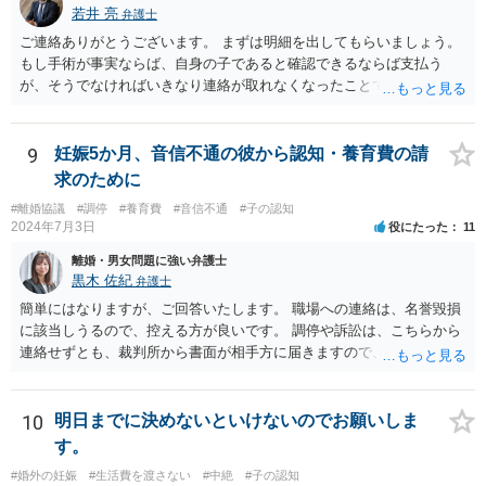
若井 亮
弁護士
ご連絡ありがとうございます。 まずは明細を出してもらいましょう。
もし手術が事実ならば、自身の子であると確認できるならば支払う
が、そうでなければいきなり連絡が取れなくなったことで不信感もあ
るし、自身の子であるか疑問に残る点もあるので、支払えないと回答
してはいかがでしょうか。 代理人となる場合ですが、事務所ごとにま
ちまちです。 弊所の場合、交渉をお受けするとなると20万円くらいが
9
妊娠5か月、音信不通の彼から認知・養育費の請
多いかと思います。
求のために
#離婚協議
#調停
#養育費
#音信不通
#子の認知
2024年7月3日
役にたった
11
離婚・男女問題に強い弁護士
黒木 佐紀
弁護士
簡単にはなりますが、ご回答いたします。 職場への連絡は、名誉毀損
に該当しうるので、控える方が良いです。 調停や訴訟は、こちらから
連絡せずとも、裁判所から書面が相手方に届きますので、連絡不要で
す。 ご要望は認知や養育費の請求でしょうか？ 任意に応じてもらえな
いのであれば、調停や訴訟をするしかないかと思います。
10
明日までに決めないといけないのでお願いしま
す。
#婚外の妊娠
#生活費を渡さない
#中絶
#子の認知