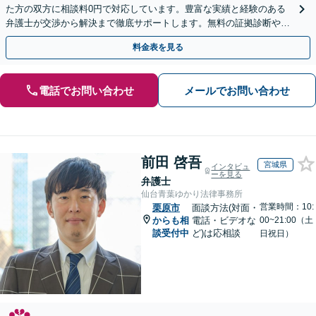
た方の双方に相談料0円で対応しています。豊富な実績と経験のある
弁護士が交渉から解決まで徹底サポートします。無料の証拠診断や着
手金の返還保証もありますので安心してご相談ください。
料金表を見る
電話でお問い合わせ
メールでお問い合わせ
前田 啓吾
宮城県
インタビュ
ーを見る
弁護士
仙台青葉ゆかり法律事務所
営業時間：10:
栗原市
面談方法(対面・
からも相
電話・ビデオな
00~21:00（土
談受付中
ど)は応相談
日祝日）