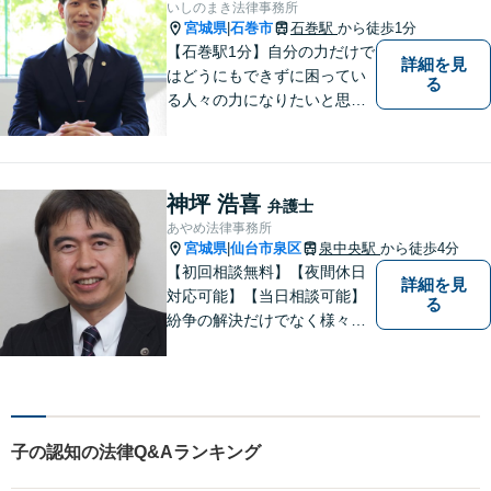
いしのまき法律事務所
宮城県
石巻市
石巻駅
から徒歩1分
|
【石巻駅1分】自分の力だけで
詳細を見
はどうにもできずに困ってい
る
る人々の力になりたいと思い
弁護士を志しました。依頼者
様に寄り添い、抱えているト
ラブルについて納得のいく解
決ができるよう、サポートい
神坪 浩喜
弁護士
たします。ぜひ一度ご相談く
あやめ法律事務所
ださい。
宮城県
仙台市泉区
泉中央駅
から徒歩4分
|
【初回相談無料】【夜間休日
詳細を見
対応可能】【当日相談可能】
る
紛争の解決だけでなく様々な
トラブルで傷ついた方の心の
痛みがわかる温かさと誠実さ
を持ち合わせた弁護士です。
是非一度ご相談ください。
子の認知の法律Q&Aランキング