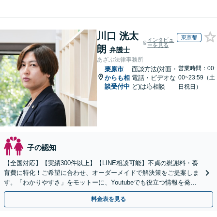
川口 洸太
東京都
インタビュ
ーを見る
朗
弁護士
あざぶ法律事務所
営業時間：00:
栗原市
面談方法(対面・
からも相
電話・ビデオな
00~23:59（土
談受付中
ど)は応相談
日祝日）
子の認知
【全国対応】【実績300件以上】【LINE相談可能】不貞の慰謝料・養
育費に特化！ご希望に合わせ、オーダーメイドで解決策をご提案しま
す。「わかりやすさ」をモットーに、Youtubeでも役立つ情報を発信
中【初回相談無料】【土日対応可】
料金表を見る