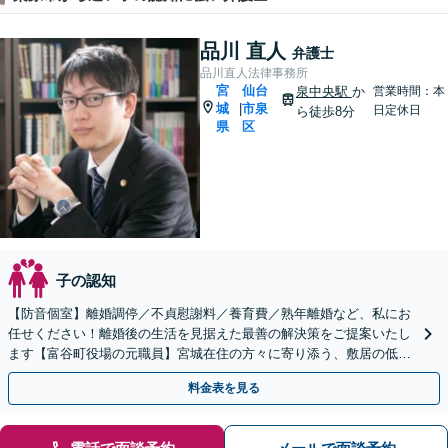
品川 直人
弁護士
品川直人法律事務所
宮
仙台
泉中央駅
か
営業時間：本
城
市泉
|
日定休日
ら徒歩8分
県
区
子の認知
【防音個室】離婚調停／不貞慰謝料／養育費／熟年離婚など、私にお
任せください！離婚後の生活を見据えた最善の解決策をご提案いたし
ます【富谷町役場の元職員】宮城在住の方々に寄り添う、敷居の低い
事務所です【LINE・メール予約可】
料金表を見る