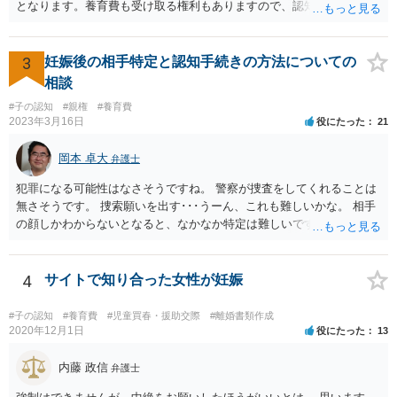
となります。養育費も受け取る権利もありますので、認知等につきお
相手がきちんと対応しないのであれば弁護士にご相談されることをお
勧めします。
3
妊娠後の相手特定と認知手続きの方法についての
相談
#子の認知
#親権
#養育費
2023年3月16日
役にたった
21
岡本 卓大
弁護士
犯罪になる可能性はなさそうですね。 警察が捜査をしてくれることは
無さそうです。 捜索願いを出す･･･うーん、これも難しいかな。 相手
の顔しかわからないとなると、なかなか特定は難しいですね。 お役に
立てず、すみません。
4
サイトで知り合った女性が妊娠
#子の認知
#養育費
#児童買春・援助交際
#離婚書類作成
2020年12月1日
役にたった
13
内藤 政信
弁護士