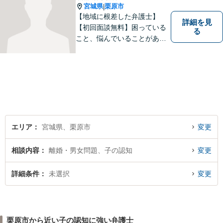
宮城県
栗原市
|
【地域に根差した弁護士】
詳細を見
【初回面談無料】困っている
る
こと、悩んでいることがあっ
たら、「こんなことで相談し
ていいのか」と悩まず、 ひと
まず弁護士に相談してみてく
ださい。離婚問題／借金問題
／交通事故／刑事事件など、
幅広く対応。【夜間／休日対
応可能】
エリア
宮城県、栗原市
変更
相談内容
離婚・男女問題、子の認知
変更
詳細条件
未選択
変更
栗原市から近い子の認知に強い弁護士