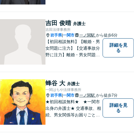
んに弁護士として恩返しがで
きたらと考えています。 何か
お困りのことがありました
ら、お気軽にお声がけくださ
吉田 俊晴
弁護士
い。
吉田法律事務所
岩手県
一関市
一ノ関駅
から徒歩6分
|
【初回相談無料】【離婚・男
詳細を見
女問題に注力】【交通事故分
る
野に注力】離婚・男女問題、
交通事故、遺産相続を中心と
して、一般民事、刑事事件に
ついて幅広く取り扱いしてお
ります。何かお困りごとがご
蜂谷 大
弁護士
ざいましたら、お気軽にご相
一関はちや法律事務所
談ください。
岩手県
一関市
一ノ関駅
から徒歩7分
|
★初回相談無料★ ★一関市
詳細を見
出身の弁護士★ 交通事故、相
る
続、男女関係等お困りごとが
ございましたらご連絡くださ
い。