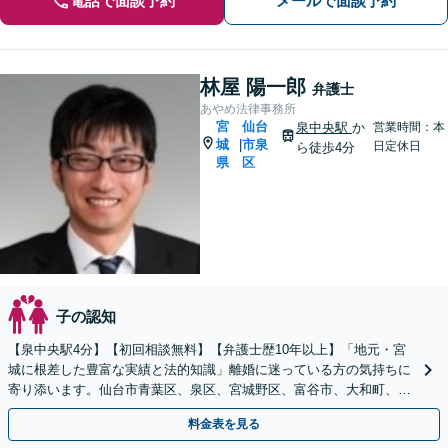
電話で面談予約
メールで面談予約
林屋 陽一郎
弁護士
あやめ法律事務所
宮
仙台
泉中央駅
か
営業時間：本
城
市泉
|
日定休日
ら徒歩4分
県
区
子の認知
【泉中央駅4分】【初回相談無料】【弁護士歴10年以上】「地元・宮
城に根差した豊富な実績と法的知識」離婚に迷っている方の気持ちに
寄り添います。仙台市青葉区、泉区、宮城野区、富谷市、大和町、大
郷町、大衡村、利府町や塩竈市など【近隣駐車場あり】
料金表を見る