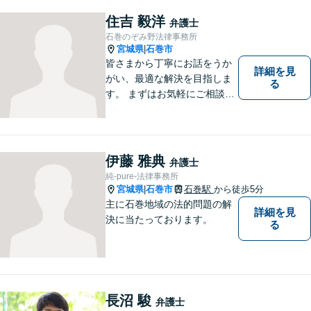
住吉 毅洋
弁護士
石巻のぞみ野法律事務所
宮城県
石巻市
|
皆さまから丁寧にお話をうか
詳細を見
がい、最適な解決を目指しま
る
す。 まずはお気軽にご相談く
ださい。
伊藤 雅典
弁護士
純-pure-法律事務所
宮城県
石巻市
石巻駅
から徒歩5分
|
主に石巻地域の法的問題の解
詳細を見
決に当たっております。
る
長沼 駿
弁護士