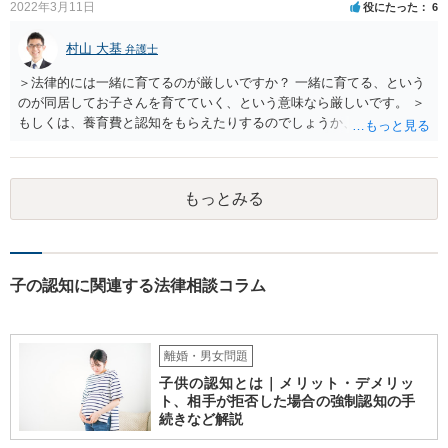
2022年3月11日
役にたった
6
村山 大基
弁護士
＞法律的には一緒に育てるのが厳しいですか？ 一緒に育てる、という
のが同居してお子さんを育てていく、という意味なら厳しいです。 ＞
もしくは、養育費と認知をもらえたりするのでしょうか、 相手が認知
を拒む場合、調停や裁判などの手続きで認知を求める必要がありま
す。 また、認知されたことを前提に、父親として子を養う義務があり
ますので、 養育費を請求できます。 ただ、極端な話相手に収入がなか
もっとみる
ったり、行方不明だったりすると、実際上の回収が難しい可能性はあ
ります。
子の認知に関連する法律相談コラム
離婚・男女問題
子供の認知とは｜メリット・デメリッ
ト、相手が拒否した場合の強制認知の手
続きなど解説