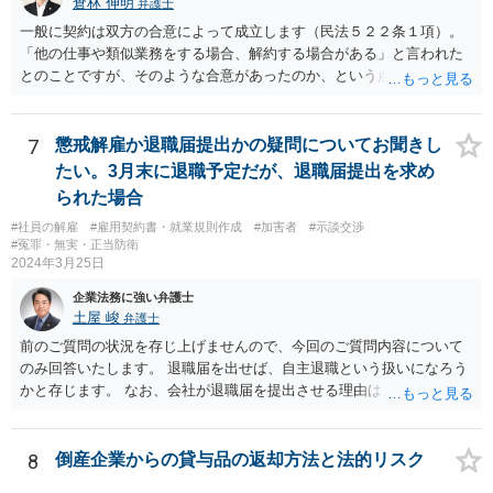
倉林 伸明
弁護士
一般に契約は双方の合意によって成立します（民法５２２条１項）。
「他の仕事や類似業務をする場合、解約する場合がある」と言われた
とのことですが、そのような合意があったのか、という点を最初に確
認することになります。相談者の質問からは、そのような合意はなか
ったのではないでしょうか。 また、フリーランスの方との取引で、
「紙の書面で契約締結を行っているのは全体の4割弱にとどまってい
7
懲戒解雇か退職届提出かの疑問についてお聞きし
る」との報告もあります（「フリーランス白書２０２０」）。「トラ
たい。3月末に退職予定だが、退職届提出を求め
ブルが発生している取引の45.5%が口頭による契約締結であり、口約
られた場合
束の横行がトラブルを生じやすくしている」とも。（同） 詳しくお話
#社員の解雇
#雇用契約書・就業規則作成
#加害者
#示談交渉
を伺う必要がありますが、”言われた”ということで、もしかしたら書面
#冤罪・無実・正当防衛
で契約を締結していないのかもしれません。契約書がないためにトラ
2024年3月25日
ブルが生じることは上記のとおり珍しくありません。 もし契約書がな
いようでしたら、ご自身の権利を守り義務の範囲を明確にするため、
企業法務に強い弁護士
契約書を作成することをお勧めします。 契約書の支援について、弁護
土屋 峻
弁護士
士にご相談されるのもお勧めです。
前のご質問の状況を存じ上げませんので、今回のご質問内容について
のみ回答いたします。 退職届を出せば、自主退職という扱いになろう
かと存じます。 なお、会社が退職届を提出させる理由は、後日解雇無
効を主張された場合に備えて、退職届を提出させて「解雇」ではなか
ったと体裁を整えるためであることが多いです。 ただ、実際に懲戒解
雇事由が認められそうなのであれば、穏便な形である自主退職をした
8
倒産企業からの貸与品の返却方法と法的リスク
方がよい場合もありますので、事案によることになります。