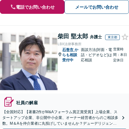
電話でお問い合わせ
メールでお問い合わせ
柴田 堅太郎
弁護士
東京都
LBX法律事務所
営業時
石巻市
か
面談方法(対面・電
らも相談
話・ビデオなど)は
間：本日
受付中
応相談
定休日
社員の解雇
【全国対応】【著書2作がM&Aフォーラム賞正賞受賞】上場企業、ス
タートアップ企業、非公開中小企業、オーナー経営者からのご相談多
数。M＆Aを仲介業者に丸投げしていませんか？デューデリジェンス