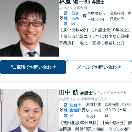
林屋 陽一郎
弁護士
あやめ法律事務所
宮
仙台
泉中央駅
か
営業時間：本
城
市泉
|
日定休日
ら徒歩4分
県
区
【泉中央駅4分】【弁護士歴10年以上】
【仙台市北部エリアでは数少ない法律
事務所】「地元・宮城に根差した弁護
活動／仙台市青葉区、泉区、富谷市、
大和町、利府町など」
電話でお問い合わせ
メールでお問い合わせ
田中 航
弁護士
インタビューを見る
弁護士法人法律事務所せんだい
宮城野通
営業時間：09:00
宮
仙台市
~19:00（土曜
城
宮城野
駅
から徒
|
県
区
日）
歩3分
【初回相談60分無料】【仙台駅6分】借
金問題／離婚問題／相続トラブルの解