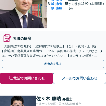
19:00（土日祝日）
城
市青
から徒歩
|
県
葉区
1分
社員の解雇
【初回相談30分無料】【法律顧問200社以上】【当日・夜間・土日祝
日対応可】従業員や企業間のトラブル、契約書の作成・チェックなど
は、ぜひ実績豊富な弁護士にお任せください。【オンライン相談・電
子契約に対応】
料金表を見る
電話でお問い合わせ
メールでお問い合わせ
佐々木 康晴
弁護士
弁護士法人菅原・佐々木法律事務所