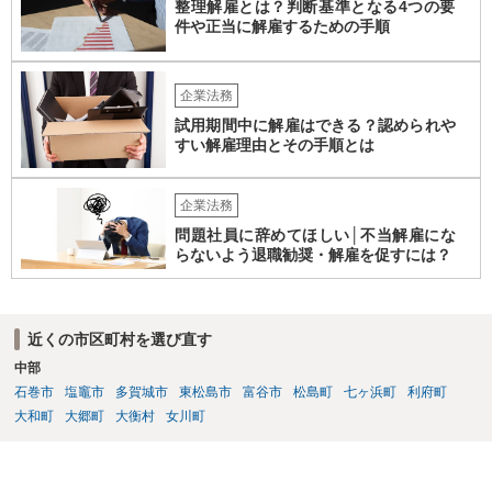
整理解雇とは？判断基準となる4つの要
件や正当に解雇するための手順
企業法務
試用期間中に解雇はできる？認められや
すい解雇理由とその手順とは
企業法務
問題社員に辞めてほしい│不当解雇にな
らないよう退職勧奨・解雇を促すには？
近くの市区町村を選び直す
中部
石巻市
塩竈市
多賀城市
東松島市
富谷市
松島町
七ヶ浜町
利府町
大和町
大郷町
大衡村
女川町