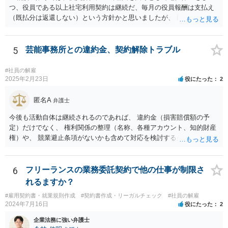
つ、役員である以上社宅利用契約は継続だ、毎月の役員報酬は支払え
（既払分は返還しない）という方針かと思いましたが、 既に訴訟を提
起されているとのことですので、質問掲示板ではなく、直接弁護士に
連絡を入れて具体的な相談をした方がよいと思いますよ。手元キャッ
シュのあるなしによって保全処分も必要になりそうです。 訴状の内
5
芸能事務所との違約金、契約解除トラブル
容、合同会社の定款とあなたの役員任期、社宅利用契約の内容（社宅
は合同会社所有か？賃貸？、使用料支払はゼロ？それとも一旦報酬と
#社員の解雇
して３０万円支給されてそこから払っている？）くらいがあれば、御
2025年2月23日
役にたった
2
見積してもらえると思います。
匿名A
弁護士
今後も活動自体は継続されるのであれば、 違約金（損害賠償額の予
定）だけでなく、 権利関係の整理（名称、各種アカウント、知的財産
権）や、 競業避止条項がないかも含めて対応を検討する必要がありま
す。 未成年相手であっても、法定代理人（保護者）の同意を得ている
以上、 基本的には損害賠償額の予定は有効です。 相手方に債務の不履
行があるということであれば、 その部分を主張できるかを検討するこ
6
フリーランスの業務委託契約で他の仕事が制限さ
ととなります。
れるますか？
#雇用契約書・就業規則作成
#契約書作成・リーガルチェック
#社員の解雇
2024年7月16日
役にたった
2
企業法務に強い弁護士