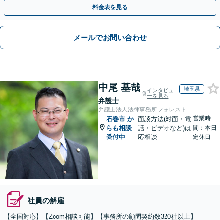
や契約書作成・交渉はお任せください【初回無料】
料金表を見る
メールでお問い合わせ
中尾 基哉
埼玉県
インタビュ
ーを見る
弁護士
弁護士法人法律事務所フォレスト
営業時
石巻市
か
面談方法(対面・電
らも相談
話・ビデオなど)は
間：本日
受付中
応相談
定休日
社員の解雇
【全国対応】【Zoom相談可能】【事務所の顧問契約数320社以上】