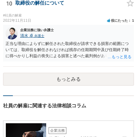
10
取締役の解任について
#社員の解雇
2022年11月11日
役にたった
1
企業法務に強い弁護士
清水 卓
弁護士
正当な理由によらずに解任された取締役が請求できる損害の範囲につ
いては、取締役を解任されなければ残存の任期期間中及び任期終了時
に得べかりし利益の喪失による損害と述べた裁判例があります。 役員
報酬、役員賞与、退職慰労金等は、この損害に含まれると言われてい
ます。また、手当等異なる名称が使用されていても実質はこれらと同
じような性質の金員と判断されれば、損害に含まれる可能性がありま
もっとみる
す。 慰謝料や弁護士については、これらの損害に含まれないと述べる
裁判例もありますが、含まれるとする見解もあり、争いがあるところ
です（なお、含まれないとしても、民法の不法行為などの別の法律構
成で賠償請求される可能性もあります）。 報酬が無いというのは、会
社として正式な手続きを経て無報酬と取り決めているということでし
社員の解雇に関連する法律相談コラム
ょうか。また、定款や他の規程などに退職慰労金の定めなどがござい
ませんでしょうか。役員の残りの任期はどのくらいの期間でしょう
か。これらも確認しておかれた方がよろしいかと思います。 辞任や任
期満了という他の退任方法であれば、解任のような損害賠償の定めは
企業法務
ないため、これらの代替方法を取ることができないかも検討点です。