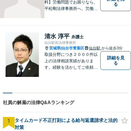
料】労働問題でお困りなら、
る
平松剛法律事務所へ。労働者
を守るため、問題解決に取り
組み続けます。交通事故・ア
スペスト・借金など多岐にわ
たる事件も、受任可能です。
清水 淳平
弁護士
お気軽にご相談ください。
仙台駅前法律事務所
宮城県
仙台市青葉区
仙台駅
から徒歩3分
|
取扱分野につき２０００件以
詳細を見
上の法律相談実績がありま
る
す。経験を活かしてご依頼者
様の利益になるように全力を
尽くしたい と思います。
社員の解雇の法律Q&Aランキング
1
タイムカード不正打刻による給与返還請求と法的
対策