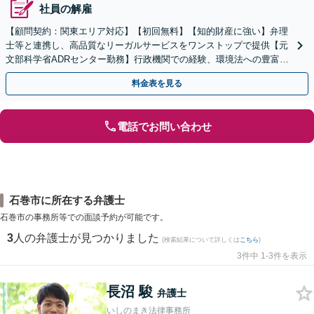
社員の解雇
【顧問契約：関東エリア対応】【初回無料】【知的財産に強い】弁理
士等と連携し、高品質なリーガルサービスをワンストップで提供【元
文部科学省ADRセンター勤務】行政機関での経験、環境法への豊富な
知識を活かし、事業者さまの抱える問題を解決へ導きます
料金表を見る
電話でお問い合わせ
石巻市に所在する弁護士
石巻市の事務所等での面談予約が可能です。
3
人の弁護士が見つかりました
(検索結果について詳しくは
こちら
)
3件中 1-3件を表示
長沼 駿
弁護士
いしのまき法律事務所