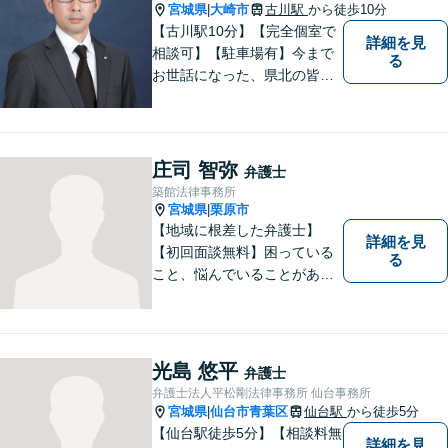
宮城県
大崎市
古川駅
から徒歩10分
|
【古川駅10分】【完全個室で
詳細を見
相談可】【駐車場有】今まで
る
お世話になった、県北の皆さ
んに弁護士として恩返しがで
きたらと考えています。 何か
お困りのことがありました
ら、お気軽にお声がけくださ
庄司 智弥
弁護士
い。
築館法律事務所
宮城県
栗原市
|
【地域に根差した弁護士】
詳細を見
【初回面談無料】困っている
る
こと、悩んでいることがあっ
たら、「こんなことで相談し
ていいのか」と悩まず、 ひと
まず弁護士に相談してみてく
ださい。離婚問題／借金問題
光島 悠平
弁護士
／交通事故／刑事事件など、
弁護士法人平松剛法律事務所 仙台事務所
幅広く対応。【夜間／休日対
宮城県
仙台市青葉区
仙台駅
から徒歩5分
|
応可能】
【仙台駅徒歩5分】【相談料無
詳細を見