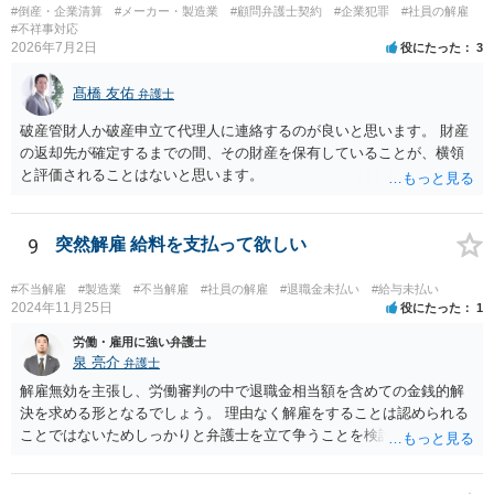
#倒産・企業清算
#メーカー・製造業
#顧問弁護士契約
#企業犯罪
#社員の解雇
#不祥事対応
2026年7月2日
役にたった
3
髙橋 友佑
弁護士
破産管財人か破産申立て代理人に連絡するのが良いと思います。 財産
の返却先が確定するまでの間、その財産を保有していることが、横領
と評価されることはないと思います。
9
突然解雇 給料を支払って欲しい
#不当解雇
#製造業
#不当解雇
#社員の解雇
#退職金未払い
#給与未払い
2024年11月25日
役にたった
1
労働・雇用に強い弁護士
泉 亮介
弁護士
解雇無効を主張し、労働審判の中で退職金相当額を含めての金銭的解
決を求める形となるでしょう。 理由なく解雇をすることは認められる
ことではないためしっかりと弁護士を立て争うことを検討されて良い
かと思われます。