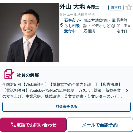
外山 大地
弁護士
東京都
銀座エール法律事務所
営業時
石巻市
か
面談方法(対面・電
らも相談
話・ビデオなど)は
間：本日
受付中
応相談
定休日
社員の解雇
全国対応可【Web面談可】【博報堂での企業内弁護士】【広告法務】
【電話相談可】YoutubeやSNSの広告規制、カスハラ対策、新規事業
の立ち上げ、事業承継、株式譲渡、英文契約書・英文レターのレビュ
ー・ドラフトなどに対応。
料金表を見る
電話でお問い合わせ
メールで面談予約