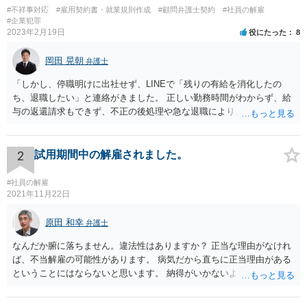
#不祥事対応
#雇用契約書・就業規則作成
#顧問弁護士契約
#社員の解雇
#企業犯罪
2023年2月19日
役にたった
8
岡田 晃朝
弁護士
「しかし、停職明けに出社せず、LINEで「残りの有給を消化したの
ち、退職したい」と連絡がきました。 正しい勤務時間がわからず、給
与の返還請求もできず、不正の後処理や急な退職により、社や他のス
タッフに多大な迷惑をかけ、その上、有給まで使われるというような
状況です。」 大変悪質ですね。打刻場所のデータと、これまでのタイ
ムカードの虚偽を確認し、突き付けて責任を問題にすることになるで
2
試用期間中の解雇されました。
しょう。 詐欺もありうるでしょうね。 「正しい時間がわからないとい
うタイムカード不正打刻による返還請求はどのようにおこなえばよい
#社員の解雇
でしょうか？」 想定できる虚偽を前提に、相手と協議して詰めればよ
2021年11月22日
いかと思います。 確実な記録があれば、それによるのがよいですが、
すべては不可能でしょうので。 相手の言動には早急には返事をせずに
原田 和幸
弁護士
弁護士と相談しながら、対応策を検討する方がよいでしょう。 また、
なんだか腑に落ちません。違法性はありますか？ 正当な理由がなけれ
返還が難しい場合、損害賠償を請求する事はできますでしょうか？ 法
ば、不当解雇の可能性があります。 病気だから直ちに正当理由がある
的には可能ですが、立証の問題があります。 協議でも問題にできそう
ということにはならないと思います。 納得がいかないようであれば、
ですが、調停なども検討できるでしょう。 また、返還請求も損害賠償
お近くの弁護士に相談されて、しかるべき請求をされてもよいと思い
請求もせず、「詐欺」として、警察に被害届を出す事は可能でしょう
ます。
か？ 内容的には検討できますが、立証は、民事よりさらにワンランク