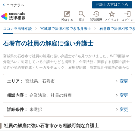
弁護士の方はこちら
ココナラへ
投稿する
探す
閲覧履歴
マイリスト
ログイン
ココナラ法律相談
宮城県で法律相談できる弁護士
石巻市で法律相談で
石巻市の社員の解雇に強い弁護士
宮城県の石巻市で社員の解雇に強い弁護士が3名見つかりました。WEB面談や
分割払いに対応している弁護士なども掲載中。企業法務に関係する顧問弁護士
契約や契約書作成・リーガルチェック、雇用契約書・就業規則作成等の細かな
分野での絞り込み検索もでき便利です。特にいしのまき法律事務所の長沼 駿弁
護士や石巻のぞみ野法律事務所の住吉 毅洋弁護士、純-pure-法律事務所の伊藤
エリア
宮城県、石巻市
変更
雅典弁護士のプロフィール情報や弁護士費用、強みなどが注目されています。
『石巻市で土日や夜間に発生した社員の解雇のトラブルを今すぐに弁護士に相
相談内容
企業法務、社員の解雇
変更
談したい』『社員の解雇のトラブル解決の実績豊富な近くの弁護士を検索した
い』『初回相談無料で社員の解雇を法律相談できる石巻市内の弁護士に相談予
約したい』などでお困りの相談者さんにおすすめです。
詳細条件
未選択
変更
社員の解雇に強い石巻市から相談可能な弁護士