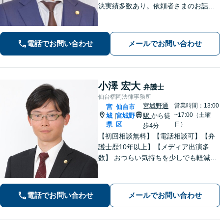
決実績多数あり。依頼者さまのお話や
ご要望を丁寧にお聞きし、弁護士が解
決まで対応・サポートします【土曜日
も営業】交通事故や刑事事件のご相談
電話でお問い合わせ
メールでお問い合わせ
もお任せください【Web面談可】
小澤 宏大
弁護士
仙台榴岡法律事務所
宮城野通
営業時間：13:00
宮
仙台市
~17:00（土曜
城
宮城野
駅
から徒
|
県
区
日）
歩4分
【初回相談無料】【電話相談可】【弁
護士歴10年以上】【メディア出演多
数】 おつらい気持ちを少しでも軽減し
ます。お問い合わせから解決まで、経
験豊富な弁護士が一括対応します。費
用は契約前に分かりやすくご説明しま
電話でお問い合わせ
メールでお問い合わせ
す。一度ご相談ください【夜間・休日
相談可】