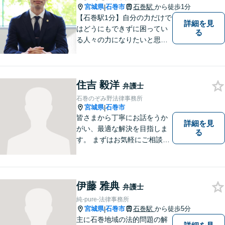
宮城県
石巻市
石巻駅
から徒歩1分
|
【石巻駅1分】自分の力だけで
詳細を見
はどうにもできずに困ってい
る
る人々の力になりたいと思い
弁護士を志しました。依頼者
様に寄り添い、抱えているト
ラブルについて納得のいく解
住吉 毅洋
決ができるよう、サポートい
弁護士
たします。ぜひ一度ご相談く
石巻のぞみ野法律事務所
ださい。
宮城県
石巻市
|
皆さまから丁寧にお話をうか
詳細を見
がい、最適な解決を目指しま
る
す。 まずはお気軽にご相談く
ださい。
伊藤 雅典
弁護士
純-pure-法律事務所
宮城県
石巻市
石巻駅
から徒歩5分
|
主に石巻地域の法的問題の解