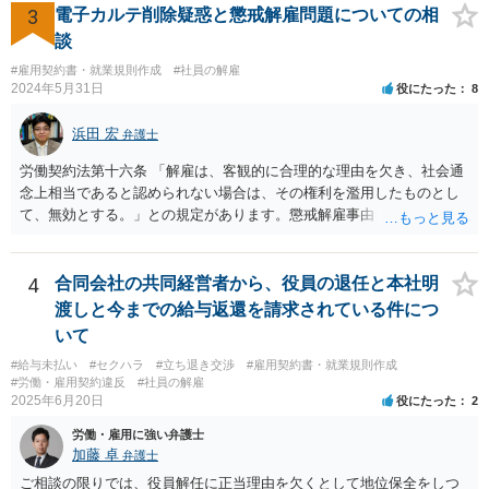
3
電子カルテ削除疑惑と懲戒解雇問題についての相
上がります。 警察に相談されてもよい事案だとは思います。
談
#雇用契約書・就業規則作成
#社員の解雇
2024年5月31日
役にたった
8
浜田 宏
弁護士
労働契約法第十六条 「解雇は、客観的に合理的な理由を欠き、社会通
念上相当であると認められない場合は、その権利を濫用したものとし
て、無効とする。」との規定があります。懲戒解雇事由（通常就業規
則に規定）に該当する行為が認められるかは、記載されている事情だ
けでは判断できませんが、解雇無効を争う余地はあるように思いま
す。 使用者の態度から見て交渉での解決は難しく、労働審判や訴訟
4
合同会社の共同経営者から、役員の退任と本社明
手続で争う必要があると思います。 なるべく早く、弁護士にご相談
渡しと今までの給与返還を請求されている件につ
されることをおすすめします。
いて
#給与未払い
#セクハラ
#立ち退き交渉
#雇用契約書・就業規則作成
#労働・雇用契約違反
#社員の解雇
2025年6月20日
役にたった
2
労働・雇用に強い弁護士
加藤 卓
弁護士
ご相談の限りでは、役員解任に正当理由を欠くとして地位保全をしつ