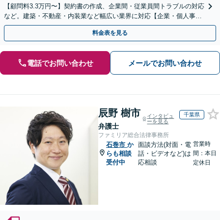
【顧問料3.3万円〜】契約書の作成、企業間・従業員間トラブルの対応
など。建築・不動産・内装業など幅広い業界に対応【企業・個人事業
主の方初回面談無料】
料金表を見る
電話でお問い合わせ
メールでお問い合わせ
辰野 樹市
千葉県
インタビュ
ーを見る
弁護士
ファミリア総合法律事務所
営業時
石巻市
か
面談方法(対面・電
らも相談
話・ビデオなど)は
間：本日
受付中
応相談
定休日