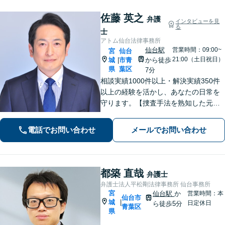
佐藤 英之
弁護
インタビューを見
る
士
アトム仙台法律事務所
仙台駅
営業時間：09:00~
宮
仙台
21:00（土日祝日）
城
市青
から徒歩
|
県
葉区
7分
相談実績1000件以上・解決実績350件
以上の経験を活かし、あなたの日常を
守ります。【捜査手法を熟知した元警
察官弁護士・刑事事件加害者弁護・交
通事故に特化】
電話でお問い合わせ
メールでお問い合わせ
都築 直哉
弁護士
弁護士法人平松剛法律事務所 仙台事務所
宮
仙台駅
か
営業時間：本
仙台市
城
|
日定休日
ら徒歩5分
青葉区
県