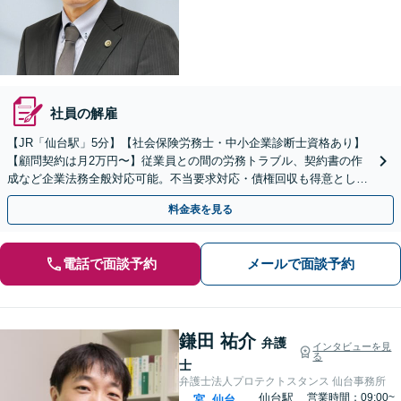
社員の解雇
【JR「仙台駅」5分】【社会保険労務士・中小企業診断士資格あり】
【顧問契約は月2万円〜】従業員との間の労務トラブル、契約書の作
成など企業法務全般対応可能。不当要求対応・債権回収も得意として
います。顧問契約でトラブル回避のお手伝いを致します。
料金表を見る
電話で面談予約
メールで面談予約
鎌田 祐介
弁護
インタビューを見
る
士
弁護士法人プロテクトスタンス 仙台事務所
仙台駅
営業時間：09:00~
宮
仙台