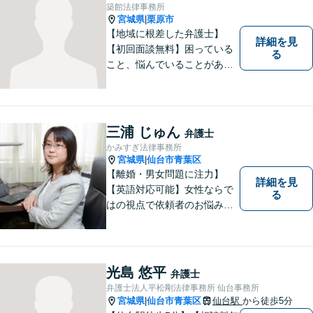
築館法律事務所
宮城県
栗原市
|
【地域に根差した弁護士】
詳細を見
【初回面談無料】困っている
る
こと、悩んでいることがあっ
たら、「こんなことで相談し
ていいのか」と悩まず、 ひと
まず弁護士に相談してみてく
ださい。離婚問題／借金問題
三浦 じゅん
弁護士
／交通事故／刑事事件など、
かみすぎ法律事務所
幅広く対応。【夜間／休日対
宮城県
仙台市青葉区
|
応可能】
【離婚・男女問題に注力】
詳細を見
【英語対応可能】女性ならで
る
はの視点で依頼者のお悩みに
寄り添い、丁寧かつ迅速なサ
ポートをいたします。離婚・
男女問題やセクハラ事件など
のお困り事がございました
光島 悠平
弁護士
ら、お気軽にご相談くださ
弁護士法人平松剛法律事務所 仙台事務所
い。
宮城県
仙台市青葉区
仙台駅
から徒歩5分
|