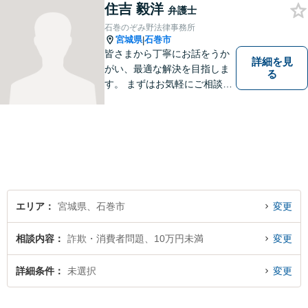
住吉 毅洋
決ができるよう、サポートい
弁護士
たします。ぜひ一度ご相談く
石巻のぞみ野法律事務所
ださい。
宮城県
石巻市
|
皆さまから丁寧にお話をうか
詳細を見
がい、最適な解決を目指しま
る
す。 まずはお気軽にご相談く
ださい。
エリア
宮城県、石巻市
変更
相談内容
詐欺・消費者問題、10万円未満
変更
詳細条件
未選択
変更