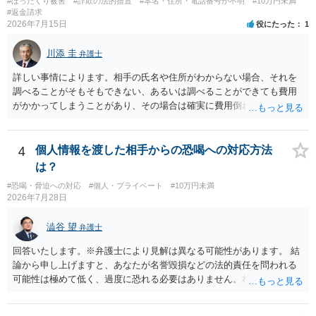
#ぼったくり被害
#詐欺の法的措置
#本名・住所・電話番号が不明
#10万円未満
#返金請求
2026年7月15日
役にたった
1
川添 圭
弁護士
詳しい事情によります。相手の氏名や住所がわからない場合、それを
調べることがそもそもできない、あるいは調べることができても費用
がかかってしまうことがあり、その場合は確実に費用倒れになりそう
です（調査費用は相手に請求できないのが原則だからです）。
4
個人情報を渡した相手からの恐喝への対応方法
は？
#恐喝・脅迫への対応
#個人・プライベート
#10万円未満
2026年7月28日
澁谷 望
弁護士
回答いたします。※弁護士により見解は異なる可能性があります。 結
論から申し上げますと、あなたが名誉毀損などの法的責任を問われる
可能性は極めて低く、過度に恐れる必要はありません。相手の行為こ
そが恐喝や脅迫にあたる悪質な手口です。相手がブロックしてきたの
は警察の介入を恐れて逃げた可能性が高いと考えられます。 今後の具