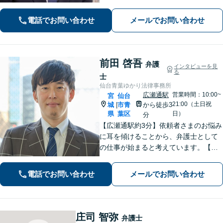
電話でお問い合わせ
メールでお問い合わせ
前田 啓吾
弁護
インタビューを見
る
士
仙台青葉ゆかり法律事務所
広瀬通駅
営業時間：10:00~
宮
仙台
21:00（土日祝
城
市青
から徒歩3
|
県
葉区
日）
分
【広瀬通駅約3分】依頼者さまのお悩み
に耳を傾けることから、弁護士として
の仕事が始まると考えています。【離
婚・男女問題】親権・面会・モラハラ
など男性からのご依頼多数【相続・遺
電話でお問い合わせ
メールでお問い合わせ
言】遺産分割などスムーズに解決【初
回相談60分無料】【オンライン相談可
能】
庄司 智弥
弁護士