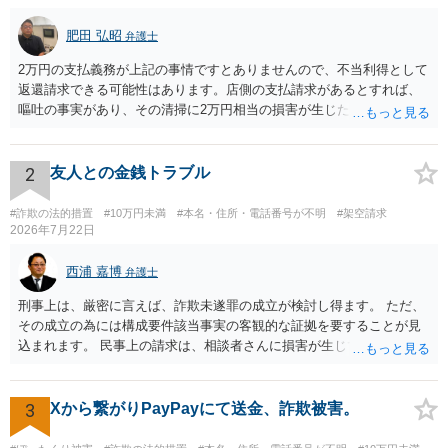
肥田 弘昭
弁護士
2万円の支払義務が上記の事情ですとありませんので、不当利得として
返還請求できる可能性はあります。店側の支払請求があるとすれば、
嘔吐の事実があり、その清掃に2万円相当の損害が生じた場合です。ご
参考にしてください。
2
友人との金銭トラブル
#詐欺の法的措置
#10万円未満
#本名・住所・電話番号が不明
#架空請求
2026年7月22日
西浦 嘉博
弁護士
刑事上は、厳密に言えば、詐欺未遂罪の成立が検討し得ます。 ただ、
その成立の為には構成要件該当事実の客観的な証拠を要することが見
込まれます。 民事上の請求は、相談者さんに損害が生じていない以
上、困難な様に思われます。 より詳細な事項についてお聞きになりた
い場合、最寄りの法律事務所での相談を検討ください。 上記、ご参考
ください。
3
Xから繋がりPayPayにて送金、詐欺被害。