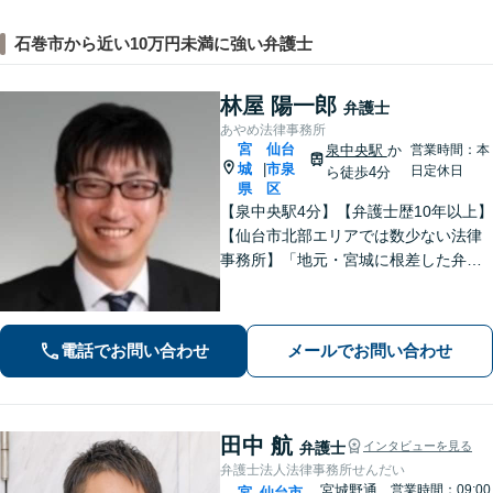
石巻市から近い10万円未満に強い弁護士
林屋 陽一郎
弁護士
あやめ法律事務所
宮
仙台
泉中央駅
か
営業時間：本
城
市泉
|
日定休日
ら徒歩4分
県
区
【泉中央駅4分】【弁護士歴10年以上】
【仙台市北部エリアでは数少ない法律
事務所】「地元・宮城に根差した弁護
活動／仙台市青葉区、泉区、富谷市、
大和町、利府町など」
電話でお問い合わせ
メールでお問い合わせ
田中 航
弁護士
インタビューを見る
弁護士法人法律事務所せんだい
宮城野通
営業時間：09:00
宮
仙台市