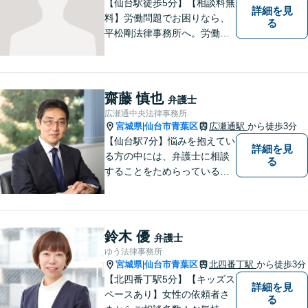
【仙台駅徒歩5分】【相談料無
詳細を見
料】労働問題でお困りなら、
る
平松剛法律事務所へ。労働者
を守るため、問題解決に取り
組み続けます。交通事故・ア
スペスト・借金など多岐にわ
たる事件も、受任可能です。
齋藤 慎也
弁護士
お気軽にご相談ください。
広瀬通中央法律事務所
宮城県
仙台市青葉区
広瀬通駅
から徒歩3分
|
【仙台駅7分】悩みを抱えてい
詳細を見
る方の中には、弁護士に相談
る
することをためらっている方
もいらっしゃるかもしれませ
ん。しかし弁護士に相談する
ことで、スムーズな解決が期
待できます。 どんなことで
鈴木 優
弁護士
も、お気軽に相談ください。
ゆう法律事務所
宮城県
仙台市青葉区
北四番丁駅
から徒歩3分
|
【北四番丁駅5分】【キッズス
詳細を見
ペースあり】女性の依頼者さ
る