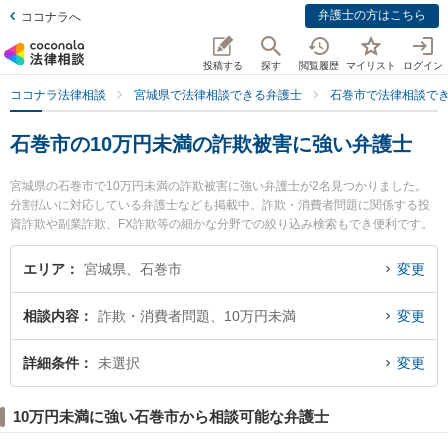
弁護士の方はこちら
ココナラへ
投稿する
探す
閲覧履歴
マイリスト
ログイン
ココナラ法律相談
宮城県で法律相談できる弁護士
石巻市で法律相談で
石巻市の10万円未満の詐欺被害に強い弁護士
宮城県の石巻市で10万円未満の詐欺被害に強い弁護士が2名見つかりました。
分割払いに対応している弁護士なども掲載中。詐欺・消費者問題に関係する投
資詐欺や副業詐欺、FX詐欺等の細かな分野での絞り込み検索もでき便利です。
特にいしのまき法律事務所の長沼 駿弁護士や石巻のぞみ野法律事務所の住吉 毅
洋弁護士のプロフィール情報や弁護士費用、強みなどが注目されています。
エリア
宮城県、石巻市
変更
『石巻市で土日や夜間に発生した10万円未満の詐欺被害のトラブルを今すぐに
弁護士に相談したい』『10万円未満の詐欺被害のトラブル解決の実績豊富な近
相談内容
詐欺・消費者問題、10万円未満
変更
くの弁護士を検索したい』『初回相談無料で10万円未満の詐欺被害を法律相談
できる石巻市内の弁護士に相談予約したい』などでお困りの相談者さんにおす
すめです。
詳細条件
未選択
変更
10万円未満に強い石巻市から相談可能な弁護士