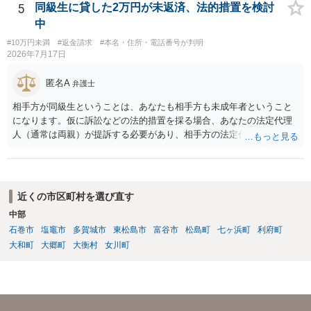
体的な対応は以下の通りです。 ・相手の要求は無視する（1対1のやり
5
同級生に貸した2万円が未返済、法的措置を検討
取りで「詐欺か」と聞いただけで名誉毀損は成立しません） ・マイナ
中
ンバー総合フリーダイヤルへ連絡し、カードの一時停止と再発行手続
#10万円未満
#返金請求
#本名・住所・電話番号が判明
きを行う ・万が一に備え、会社には「個人情報を悪用されたトラブル
2026年7月17日
に巻き込まれた」と事前伝えておく すでに警察へ相談済みとのことで
すので、今後別のアカウントから連絡が来ても一切応じず、警察へ追
匿名A
弁護士
加の報告を行ってください。
相手方が同級生ということは、あなたも相手方も未成年者ということ
になります。仮に訴訟などの法的措置を採る場合、あなたの法定代理
人（通常は両親）が提訴する必要があり、相手方の法定代理人（通常
は両親）へ訴状を送る必要があります。訴訟よりも学校や親を交えて
話し合いで解決した方がよい問題だと思います。
近くの市区町村を選び直す
中部
石巻市
塩竈市
多賀城市
東松島市
富谷市
松島町
七ヶ浜町
利府町
大和町
大郷町
大衡村
女川町