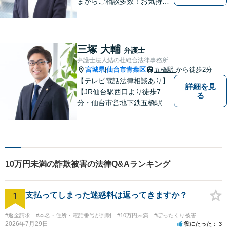
まからご相談多数！お気持ち
に寄り添うことを一番大切に
しています。離婚・男女問題
はお任せください！不貞慰謝
料請求／親権・養育費【労働
三塚 大輔
弁護士
問題】マタハラなど女性特有
弁護士法人結の杜総合法律事務所
のトラブルに迅速に対応【初
宮城県
仙台市青葉区
五橋駅
から徒歩2分
|
回相談無料】
【テレビ電話法律相談あり】
詳細を見
【JR仙台駅西口より徒歩7
る
分・仙台市営地下鉄五橋駅北4
出口より徒歩２分】 【初回相
談無料】【税理士法人併設】
【五橋本店・東京支店】【夜
間・土曜相談あり】【明るく
キレイな完全個室相談室】
10万円未満の詐欺被害の法律Q&Aランキング
1
支払ってしまった迷惑料は返ってきますか？
#返金請求
#本名・住所・電話番号が判明
#10万円未満
#ぼったくり被害
2026年7月29日
役にたった
3