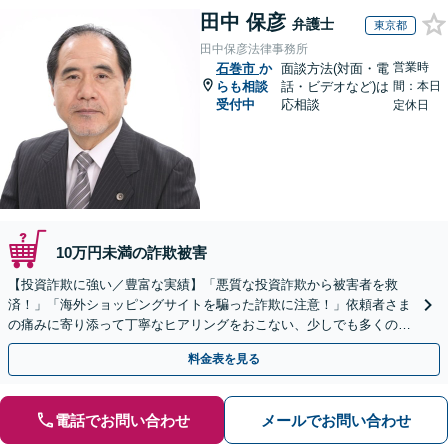
田中 保彦
弁護士
東京都
田中保彦法律事務所
営業時
石巻市
か
面談方法(対面・電
らも相談
話・ビデオなど)は
間：本日
受付中
応相談
定休日
10万円未満の詐欺被害
【投資詐欺に強い／豊富な実績】「悪質な投資詐欺から被害者を救
済！」「海外ショッピングサイトを騙った詐欺に注意！」依頼者さま
の痛みに寄り添って丁寧なヒアリングをおこない、少しでも多くの返
金が得られるよう尽力します！
料金表を見る
電話でお問い合わせ
メールでお問い合わせ