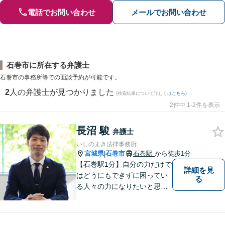
電話でお問い合わせ
メールでお問い合わせ
石巻市に所在する弁護士
石巻市の事務所等での面談予約が可能です。
2
人の弁護士が見つかりました
(検索結果について詳しくは
こちら
)
2件中 1-2件を表示
長沼 駿
弁護士
いしのまき法律事務所
宮城県
石巻市
石巻駅
から徒歩1分
|
【石巻駅1分】自分の力だけで
詳細を見
はどうにもできずに困ってい
る
る人々の力になりたいと思い
弁護士を志しました。依頼者
様に寄り添い、抱えているト
ラブルについて納得のいく解