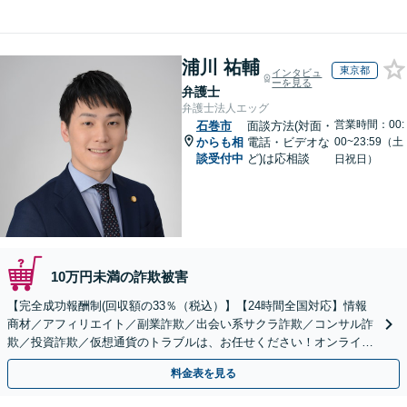
浦川 祐輔
東京都
インタビュ
ーを見る
弁護士
弁護士法人エッグ
営業時間：00:
石巻市
面談方法(対面・
からも相
電話・ビデオな
00~23:59（土
談受付中
ど)は応相談
日祝日）
10万円未満の詐欺被害
【完全成功報酬制(回収額の33％（税込）】【24時間全国対応】情報
商材／アフィリエイト／副業詐欺／出会い系サクラ詐欺／コンサル詐
欺／投資詐欺／仮想通貨のトラブルは、お任せください！オンライン
のみで解決も可能！
料金表を見る