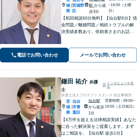
~19:00（土曜
城
宮城野
駅
から徒
|
県
区
日）
歩3分
【初回相談60分無料】【仙台駅6分】借
金問題／離婚問題／相続トラブルの解
決実績多数あり。依頼者さまのお話や
ご要望を丁寧にお聞きし、弁護士が解
決まで対応・サポートします【土曜日
も営業】交通事故や刑事事件のご相談
電話でお問い合わせ
メールでお問い合わせ
もお任せください【Web面談可】
鎌田 祐介
弁護
インタビューを見
る
士
弁護士法人プロテクトスタンス 仙台事務所
仙台駅
営業時間：09:00~
宮
仙台
19:00（土日祝日）
城
市青
から徒歩
|
県
葉区
1分
【4万件を超える法律相談実績】あなた
に合った解決策をご提案します。まず
はご相談を。【仙台駅 徒歩1分】