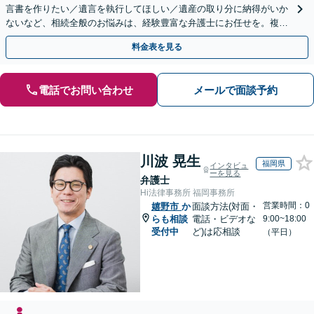
言書を作りたい／遺言を執行してほしい／遺産の取り分に納得がいか
ないなど、相続全般のお悩みは、経験豊富な弁護士にお任せを。複雑
な問題も粘り強く対応し、解決に導きます。
料金表を見る
電話でお問い合わせ
メールで面談予約
川波 晃生
福岡県
インタビュ
ーを見る
弁護士
Hi法律事務所 福岡事務所
営業時間：0
嬉野市
か
面談方法(対面・
らも相談
電話・ビデオな
9:00~18:00
受付中
ど)は応相談
（平日）