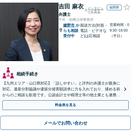
吉田 麻衣
福岡県
インタビュ
ーを見る
弁護士
平井・柏﨑法律事務所
営業時間：0
嬉野市
か
面談方法(対面・
らも相談
電話・ビデオな
9:30~16:00
受付中
ど)は応相談
（平日）
相続手続き
【九州エリア・山口県対応】「話しやすい」と評判の弁護士が親身に
対応。遺産分割協議や遺留分侵害額請求に力を入れており、揉める前
からのご相談も歓迎です。公認会計士や税理士等の他士業とも連携
し、円満な解決を全力でサポートいたします。
料金表を見る
メールでお問い合わせ