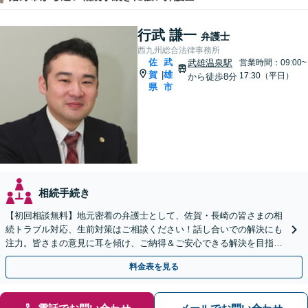
行武 謙一
弁護士
西九州総合法律事務所
佐
武
武雄温泉駅
営業時間：09:00~
賀
雄
|
17:30（平日）
から徒歩8分
県
市
相続手続き
【初回相談無料】地元密着の弁護士として、佐賀・長崎の皆さまの相
続トラブル対応、生前対策はご相談ください！話し合いでの解決にも
注力。皆さまの意見に耳を傾け、ご納得＆ご安心できる解決を目指し
ます【当日相談可】【駐車場あり】【武雄温泉駅8分】
料金表を見る