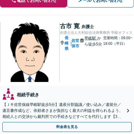
電話でお問い合わせ
メールでお問い合わせ
古市 寛
弁護士
弁護士法人大村綜合法律事務所 早岐オフィス
長
早岐駅
か
営業時間：09:00~
佐世
崎
|
18:00（平日）
ら徒歩5分
保市
県
相続手続き
【ＪＲ佐世保線早岐駅徒歩5分】遺産分割協議／使い込み／遺留分／
遺言書作成など。依頼者さまが負担なく最大の利益を得られるよう、
相続人との交渉から裁判所での手続きなどすべてを代行します【3拠
点に計6人弁護士在籍】
料金表を見る