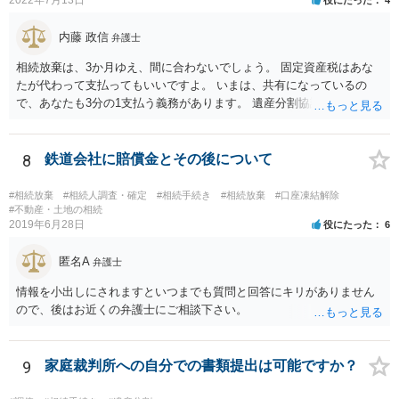
で、相続放棄申述が受理される可能性も高いと思います。
内藤 政信
弁護士
相続放棄は、3か月ゆえ、間に合わないでしょう。 固定資産税はあな
たが代わって支払ってもいいですよ。 いまは、共有になっているの
で、あなたも3分の1支払う義務があります。 遺産分割協議をして、不
動産取得者を決めて、相続登記する必要があります。 登記名義人に支
払い義務があります。
8
鉄道会社に賠償金とその後について
#相続放棄
#相続人調査・確定
#相続手続き
#相続放棄
#口座凍結解除
#不動産・土地の相続
2019年6月28日
役にたった
6
匿名A
弁護士
情報を小出しにされますといつまでも質問と回答にキリがありません
ので、後はお近くの弁護士にご相談下さい。
9
家庭裁判所への自分での書類提出は可能ですか？