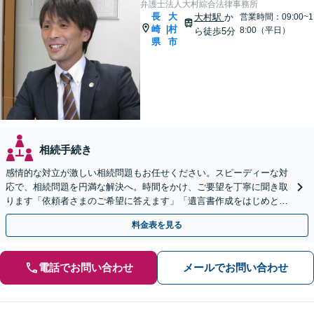
弁護士法人大村綜合法律事務所
長
大
大村駅
か
営業時間：09:00~1
崎
村
|
8:00（平日）
ら徒歩5分
県
市
相続手続き
感情的な対立が激しい相続問題もお任せください。スピーディーな対
応で、相続問題を円満な解決へ。時間をかけ、ご要望を丁寧に聞き取
ります「依頼者さまのご希望に答えます」「遺言書作成をはじめとし
た「終活」もサポート」【バリアフリー】【完全個室対応】
料金表を見る
電話でお問い合わせ
メールでお問い合わせ