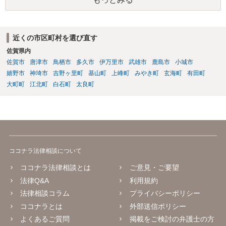
近くの市区町村を選び直す
佐賀県内
佐賀市
唐津市
鳥栖市
多久市
伊万里市
武雄市
鹿島市
小城市
嬉野市
神埼市
吉野ヶ里町
基山町
上峰町
みやき町
玄海町
有田町
大町町
江北町
白石町
太良町
ココナラ法律相談について
ココナラ法律相談とは
ご意見・ご要望
法律Q&A
利用規約
法律相談コラム
プライバシーポリシー
ココナラとは
外部送信ポリシー
よくあるご質問
掲載をご検討の弁護士の方