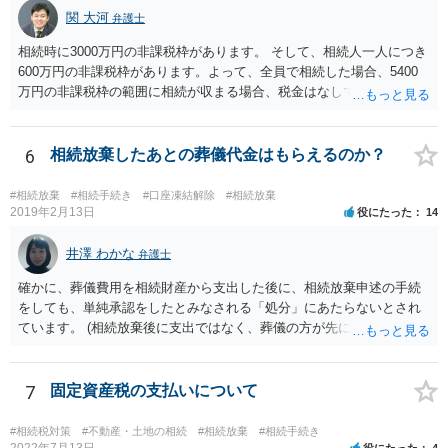
関 大河
弁護士
相続時に3000万円の非課税枠があります。 そして、相続人一人につき
600万円の非課税枠があります。よって、全員で相続した場合、5400
万円の非課税枠の範囲に相続が収まる場合、税金はなしです。 一人が
相続放棄すると、600万円の枠が一つ減ります。よって、4800万円の
範囲となります。 一般的には、全員で相続する方が税金はお得です。
また、全員で相続しても、話し合いの結果、親がすべて相続と決める
6
相続放棄したあとの葬儀代金はもらえるのか？
こともできます。この場合でも相続の非課税枠は、全員で相続した540
0万円分使えます。 父が亡くなり、母が全部相続すると、母から三人
#相続放棄
#相続手続き
#口座凍結解除
#相続放棄
で相続する際は、4800万円が非課税枠となります。 そうすると、母が
2019年2月13日
役にたった
14
亡くなってから相続すると、両親のどちらかが亡くなってから相続す
るより非課税の枠が減少します。 計画的に相続をするのがおすすめと
井澤 わかな
弁護士
いうことになります。これ以外にも気をつける点はあるかもしれませ
確かに、葬儀費用を相続財産から支出した後に、相続放棄申述の手続
んので、一度相談して想定するのがおすすめと思います。
をしても、単純承認をしたとみなされる「処分」にあたらないとされ
ています。 (相続放棄後に支出ではなく、葬儀の方が先に来るのが通常
だと思いますので、葬儀→葬儀費用を相続財産から支出→相続放棄申
述の手続ということだと思いますが) ただ、葬儀費用ならいくらでもよ
いということではなく、身分相応の、社会的儀式として当然認められ
7
固定資産税の支払いについて
る程度の金額に留まると考えた方がよいです。 もし、相続人の皆さん
に葬儀費用を支出する経済力がなく、質素な葬儀を行った費用であれ
#相続税対策
#不動産・土地の相続
#相続放棄
#相続手続き
ば相続財産から支出しても単純承認と認められない可能性が高いの
2022年7月13日
役にたった
4