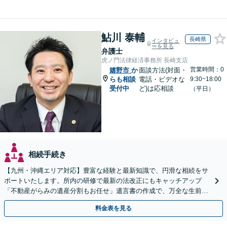
鮎川 泰輔
長崎県
インタビュ
ーを見る
弁護士
虎ノ門法律経済事務所 長崎支店
営業時間：0
嬉野市
か
面談方法(対面・
らも相談
電話・ビデオな
9:30~18:00
受付中
ど)は応相談
（平日）
相続手続き
【九州・沖縄エリア対応】豊富な経験と最新知識で、円滑な相続をサ
ポートいたします。所内の研修で最新の法改正にもキャッチアップ
「不動産がらみの遺産分割もお任せ」遺言書の作成で、万全な生前対
策をおこないましょう【夜間・休日面談可】
料金表を見る