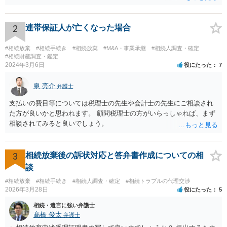
持分を父親が取得した場合，住み続けるのは難しいかも知れません。
2
連帯保証人が亡くなった場合
#相続放棄
#相続手続き
#相続放棄
#M&A・事業承継
#相続人調査・確定
#相続財産調査・鑑定
2024年3月6日
役にたった
7
泉 亮介
弁護士
支払いの費目等については税理士の先生や会計士の先生にご相談され
た方が良いかと思われます。 顧問税理士の方がいらっしゃれば、まず
相談されてみると良いでしょう。
3
相続放棄後の訴状対応と答弁書作成についての相
談
#相続放棄
#相続手続き
#相続人調査・確定
#相続トラブルの代理交渉
2026年3月28日
役にたった
5
相続・遺言に強い弁護士
髙橋 俊太
弁護士