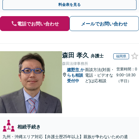
料金表を見る
電話でお問い合わせ
メールでお問い合わせ
森田 孝久
弁護士
福岡県
森田法律事務所
営業時間：0
嬉野市
か
面談方法(対面・
らも相談
電話・ビデオな
9:00~18:30
受付中
ど)は応相談
（平日）
相続手続き
九州・沖縄エリア対応【弁護士歴25年以上】親族が争わないための遺