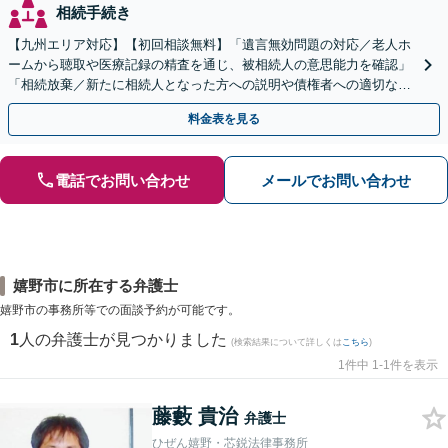
相続手続き
【九州エリア対応】【初回相談無料】「遺言無効問題の対応／老人ホ
ームから聴取や医療記録の精査を通じ、被相続人の意思能力を確認」
「相続放棄／新たに相続人となった方への説明や債権者への適切な対
応まで、きめ細やかにサポート」【休日・夜間相談可】
料金表を見る
電話でお問い合わせ
メールでお問い合わせ
嬉野市に所在する弁護士
嬉野市の事務所等での面談予約が可能です。
1
人の弁護士が見つかりました
(検索結果について詳しくは
こちら
)
1件中 1-1件を表示
藤藪 貴治
弁護士
ひぜん嬉野・芯鋭法律事務所