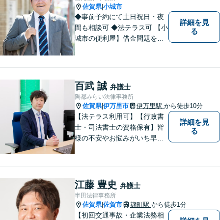
佐賀県
小城市
|
◆事前予約にて土日祝日・夜
詳細を見
間も相談可 ◆法テラス可 【小
る
城市の便利屋】借金問題を中
心に取り組んでおります。
百武 誠
弁護士
陶都みらい法律事務所
佐賀県
伊万里市
伊万里駅
から徒歩10分
|
【法テラス利用可】【行政書
詳細を見
士・司法書士の資格保有】皆
る
様の不安やお悩みがいち早く
解決できるよう、これまでの
司法書士、行政書士の経験を
活かし、誠心誠意サポートい
たします。また、依頼者様が
江藤 豊史
弁護士
お悩みを話しやすい環境作り
半田法律事務所
を心がけております。
佐賀県
佐賀市
麹町駅
から徒歩1分
|
【初回交通事故・企業法務相