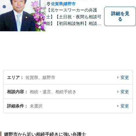
佐賀県
嬉野市
|
【元ケースワーカーの弁護
詳細を見
士】【土日祝・夜間も相談可
る
能】【初回相談無料】相談者
さまの声にしっかり耳を傾
け、解決まで丁寧にサポート
します。相続／離婚・男女問
題／交通事故／債務整理／労
働問題など幅広く対応可能で
す。
エリア
佐賀県、嬉野市
変更
相談内容
相続・遺言、相続手続き
変更
詳細条件
未選択
変更
嬉野市から近い相続手続きに強い弁護士