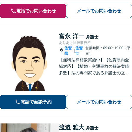
電話でお問い合わせ
メールでお問い合わせ
富永 洋一
弁護士
ありあけ法律事務所
佐賀
佐賀
営業時間：09:00~19:00（平
|
県
市
日）
【無料法律相談実施中】【佐賀県内全
域対応】【離婚・交通事故の解決実績
多数】法の専門家である弁護士の立場
から、依頼者様にとって最も利益とな
ることを第一に考えます。
電話で面談予約
メールでお問い合わせ
渡邉 雅大
弁護士