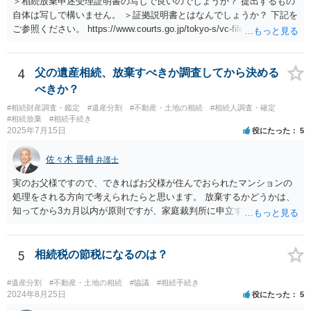
＞相続放棄申述受理証明書の写しで良いのでしょうか？ 提出するもの
自体は写しで構いません。 ＞証拠説明書とはなんでしょうか？ 下記を
ご参照ください。 https://www.courts.go.jp/tokyo-s/vc-files/tokyo-s/file/
14-1kisairei.pdf
4
父の遺産相続、放棄すべきか調査してから決める
べきか？
#相続財産調査・鑑定
#遺産分割
#不動産・土地の相続
#相続人調査・確定
#相続放棄
#相続手続き
2025年7月15日
役にたった
5
佐々木 晋輔
弁護士
実のお父様ですので、できればお父様が住んでおられたマンションの
処理をされる方向で考えられたらと思います。 放棄するかどうかは、
知ってから3カ月以内が原則ですが、家庭裁判所に申立すれば3カ月の
期間を伸長することができます。 その間に、財産の状況を調査して、
放棄するかどうか決めることができます。 銀行やサラ金が数年も放置
することはありませんので、数年後に借金が発見される可能性はほぼ
5
相続税の節税になるのは？
ありません。 なお、私が扱った相続放棄を検討していた案件で、期間
伸長して調査したところ、サラ金に対する過払金など相当な財産が見
#遺産分割
#不動産・土地の相続
#協議
#相続手続き
つかったため相続したという事例がありました。
2024年8月25日
役にたった
5