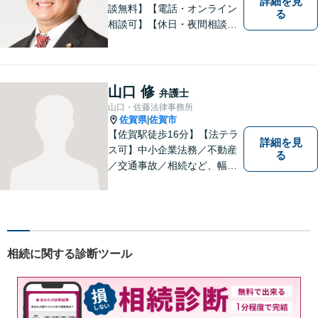
詳細を見
談無料】【電話・オンライン
る
相談可】【休日・夜間相談
可】適正・迅速、そして親身
なサービスの提供を心がけて
います。
山口 修
弁護士
山口・佐藤法律事務所
佐賀県
佐賀市
|
【佐賀駅徒歩16分】【法テラ
詳細を見
ス可】中小企業法務／不動産
る
／交通事故／相続など、幅広
いお困りごとに対応！依頼者
様のお気持ちやご事情に寄り
添い、適切な解決へと導きま
す。まずはお気軽にご相談く
ださい。【初回面談無料】
相続に関する診断ツール