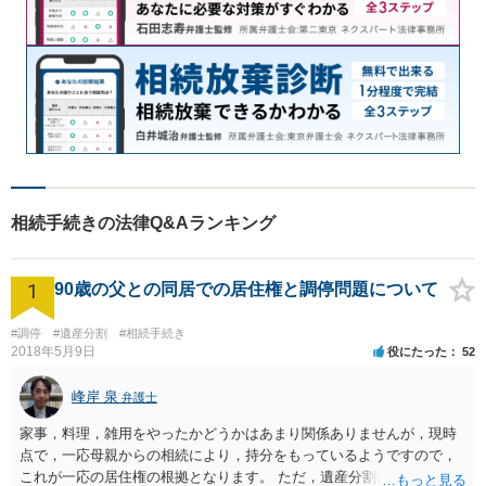
相続手続きの法律Q&Aランキング
1
90歳の父との同居での居住権と調停問題について
#調停
#遺産分割
#相続手続き
2018年5月9日
役にたった
52
峰岸 泉
弁護士
家事，料理，雑用をやったかどうかはあまり関係ありませんが，現時
点で，一応母親からの相続により，持分をもっているようですので，
これが一応の居住権の根拠となります。 ただ，遺産分割により，母の