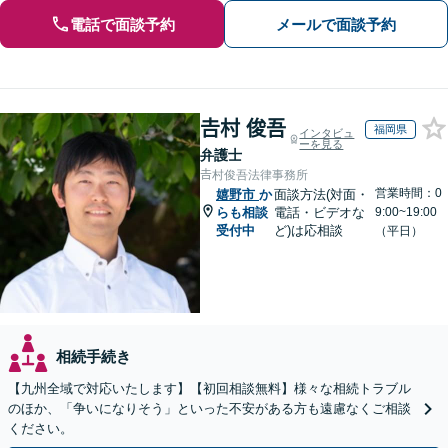
電話で面談予約
メールで面談予約
𠮷村 俊吾
福岡県
インタビュ
ーを見る
弁護士
𠮷村俊吾法律事務所
営業時間：0
嬉野市
か
面談方法(対面・
らも相談
電話・ビデオな
9:00~19:00
受付中
ど)は応相談
（平日）
相続手続き
【九州全域で対応いたします】【初回相談無料】様々な相続トラブル
のほか、「争いになりそう」といった不安がある方も遠慮なくご相談
ください。