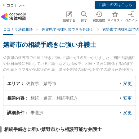
弁護士の方はこちら
ココナラへ
投稿する
探す
閲覧履歴
マイリスト
ログイン
ココナラ法律相談
佐賀県で法律相談できる弁護士
嬉野市で法律相談で
嬉野市の相続手続きに強い弁護士
佐賀県の嬉野市で相続手続きに強い弁護士が1名見つかりました。初回面談無料
や休日面談に対応している弁護士なども掲載中。相続・遺言に関係する家族間
の相続トラブルや認知症の相続、遺産分割等の細かな分野での絞り込み検索も
でき便利です。特にひぜん嬉野・芯鋭法律事務所の藤藪 貴治弁護士のプロフィ
ール情報や弁護士費用、強みなどが注目されています。『嬉野市で土日や夜間
エリア
佐賀県、嬉野市
変更
に発生した相続手続きのトラブルを今すぐに弁護士に相談したい』『相続手続
きのトラブル解決の実績豊富な近くの弁護士を検索したい』『初回相談無料で
相談内容
相続・遺言、相続手続き
変更
相続手続きを法律相談できる嬉野市内の弁護士に相談予約したい』などでお困
りの相談者さんにおすすめです。
詳細条件
未選択
変更
相続手続きに強い嬉野市から相談可能な弁護士