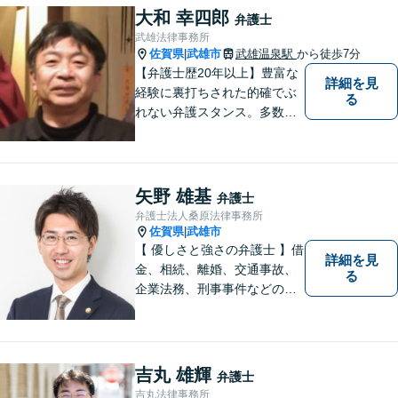
大和 幸四郎
弁護士
武雄法律事務所
佐賀県
武雄市
武雄温泉駅
から徒歩7分
|
【弁護士歴20年以上】豊富な
詳細を見
経験に裏打ちされた的確でぶ
る
れない弁護スタンス。多数の
著書・メディア出演あり。
【借金・債務整理】約2000件
の解決実績。【相続遺言】司
法書士などとも連携しワンス
矢野 雄基
弁護士
トップで解決。難事件には他
弁護士法人桑原法律事務所
弁護士と協力も。元調停委
佐賀県
武雄市
|
員。
【 優しさと強さの弁護士 】借
詳細を見
金、相続、離婚、交通事故、
る
企業法務、刑事事件などのご
相談を承っております。まず
はお気軽にご相談ください。
チーム体制による迅速で最適
なリーガルサービスを提供い
吉丸 雄輝
弁護士
たします。
吉丸法律事務所