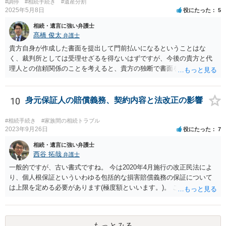
#調停
#相続手続き
#遺産分割
2025年5月8日
役にたった
5
相続・遺言に強い弁護士
髙橋 俊太
弁護士
貴方自身が作成した書面を提出して門前払いになるということはな
く、裁判所としては受理せざるを得ないはずですが、今後の貴方と代
理人との信頼関係のことを考えると、貴方の独断で書面を提出したり
裁判所に電話したりするのはお勧めしにくいところです。 現在の弁護
士が主張書面の提出を渋っているようですが、弁護士として提出の実
益がないと考えている可能性もあると思いますので、そのあたりも含
10
身元保証人の賠償義務、契約内容と法改正の影響
めて、弁護士見解を確認等するためによく打ち合わせた方がよいと思
います。単に面倒臭いということで書面提出をしないということであ
#相続手続き
#家族間の相続トラブル
れば、当該弁護士との委任関係を修了した上で、貴方のほうで書面提
2023年9月26日
役にたった
7
出することを検討なさった方がよいでしょう。
相続・遺言に強い弁護士
西谷 拓哉
弁護士
一般的ですが、古い書式ですね。 今は2020年4月施行の改正民法によ
り、個人根保証といういわゆる包括的な損害賠償義務の保証について
は上限を定める必要があります(極度額といいます。)。 この書式にサ
インしても、実際は連帯保証部分は民法465条の2②により無効とな
り、会社側は請求できない可能性が高そうです。
もっとみる