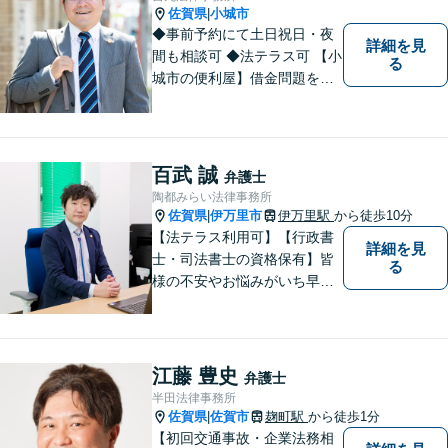
佐賀県
小城市
|
◆事前予約にて土日祝日・夜
詳細を見
間も相談可 ◆法テラス可 【小
る
城市の便利屋】借金問題を中
心に取り組んでおります。
百武 誠
弁護士
陶都みらい法律事務所
佐賀県
伊万里市
伊万里駅
から徒歩10分
|
【法テラス利用可】【行政書
詳細を見
士・司法書士の資格保有】皆
る
様の不安やお悩みがいち早く
解決できるよう、これまでの
司法書士、行政書士の経験を
活かし、誠心誠意サポートい
たします。また、依頼者様が
江藤 豊史
弁護士
お悩みを話しやすい環境作り
半田法律事務所
を心がけております。
佐賀県
佐賀市
麹町駅
から徒歩1分
|
【初回交通事故・企業法務相