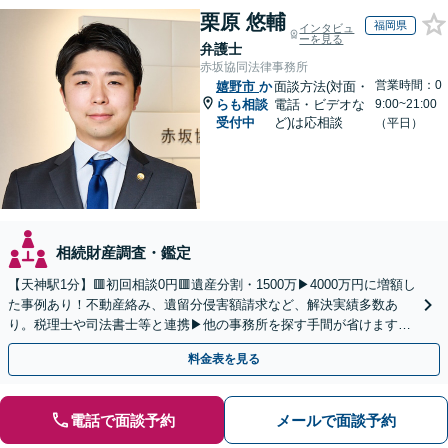
栗原 悠輔
福岡県
インタビュ
ーを見る
弁護士
赤坂協同法律事務所
営業時間：0
嬉野市
か
面談方法(対面・
らも相談
電話・ビデオな
9:00~21:00
受付中
ど)は応相談
（平日）
相続財産調査・鑑定
【天神駅1分】🟥初回相談0円🟥遺産分割・1500万▶4000万円に増額し
た事例あり！不動産絡み、遺留分侵害額請求など、解決実績多数あ
り。税理士や司法書士等と連携▶他の事務所を探す手間が省けます！
不動産会社と連携し無料査定&財産調査も◎
料金表を見る
電話で面談予約
メールで面談予約