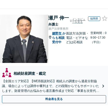
瀬戸 伸一
福岡県
インタビュ
ーを見る
弁護士
瀬戸法律事務所
営業時間：0
嬉野市
か
面談方法(対面・
らも相談
電話・ビデオな
9:00~17:30
受付中
ど)は応相談
（平日）
相続財産調査・鑑定
【全国エリア対応】【WEB面談対応】相続人の調査から遺産分割協
議、場合によっては調停や審判まで、どの段階からでもサポートいた
します。財産管理のお悩みから遺言書作成まで対応「事業を次世代に
引き継ぐ安心の事業承継をサポート」【完全個室相談】
料金表を見る