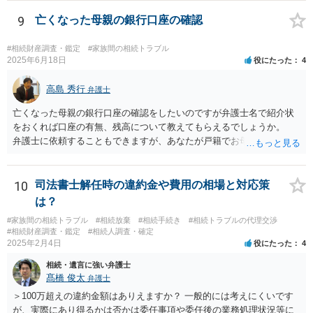
9
亡くなった母親の銀行口座の確認
#相続財産調査・鑑定
#家族間の相続トラブル
2025年6月18日
役にたった
4
高島 秀行
弁護士
亡くなった母親の銀行口座の確認をしたいのですが弁護士名で紹介状
をおくれば口座の有無、残高について教えてもらえるでしょうか。
弁護士に依頼することもできますが、あなたが戸籍でお母さんの相続
人であり、相続人本人であることなどを証明すれば、口座の有無や残
高は教えてくれると思います。 自分ではよくわからないということ
であれば、弁護士に相談し依頼されたら良いと思います。
10
司法書士解任時の違約金や費用の相場と対応策
は？
#家族間の相続トラブル
#相続放棄
#相続手続き
#相続トラブルの代理交渉
#相続財産調査・鑑定
#相続人調査・確定
2025年2月4日
役にたった
4
相続・遺言に強い弁護士
髙橋 俊太
弁護士
＞100万超えの違約金額はありえますか？ 一般的には考えにくいです
が、実際にあり得るかは否かは委任事項や委任後の業務処理状況等に