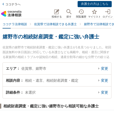
弁護士の方はこちら
ココナラへ
投稿する
探す
閲覧履歴
マイリスト
ログイン
ココナラ法律相談
佐賀県で法律相談できる弁護士
嬉野市で法律相談で
嬉野市の相続財産調査・鑑定に強い弁護士
佐賀県の嬉野市で相続財産調査・鑑定に強い弁護士が1名見つかりました。初回
面談無料や休日面談に対応している弁護士なども掲載中。相続・遺言に関係す
る家族間の相続トラブルや認知症の相続、遺産分割等の細かな分野での絞り込
み検索もでき便利です。特にひぜん嬉野・芯鋭法律事務所の藤藪 貴治弁護士の
プロフィール情報や弁護士費用、強みなどが注目されています。『嬉野市で土
エリア
佐賀県、嬉野市
変更
日や夜間に発生した相続財産調査・鑑定のトラブルを今すぐに弁護士に相談し
たい』『相続財産調査・鑑定のトラブル解決の実績豊富な近くの弁護士を検索
相談内容
相続・遺言、相続財産調査・鑑定
変更
したい』『初回相談無料で相続財産調査・鑑定を法律相談できる嬉野市内の弁
護士に相談予約したい』などでお困りの相談者さんにおすすめです。
詳細条件
未選択
変更
相続財産調査・鑑定に強い嬉野市から相談可能な弁護士