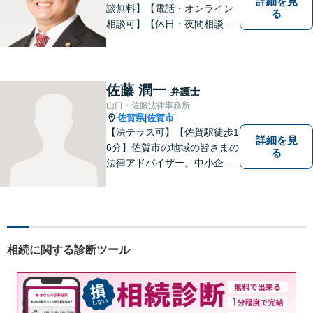
詳細を見
談無料】【電話・オンライン
る
相談可】【休日・夜間相談
可】適正・迅速、そして親身
なサービスの提供を心がけて
います。
佐藤 潤一
弁護士
山口・佐藤法律事務所
佐賀県
佐賀市
|
【法テラス可】【佐賀駅徒歩1
詳細を見
6分】佐賀市の地域の皆さまの
る
法律アドバイザー。中小企業
法務 ・不動産・交通事故な
ど、お気軽にご相談くださ
い。人生が良い方向に向くよ
う、最善を尽くさせていただ
きます。【土日夜間対応】
相続に関する診断ツール