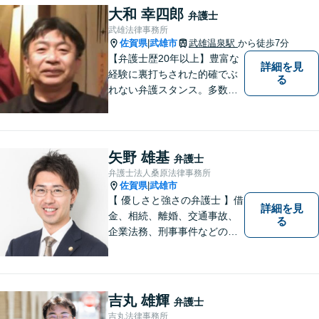
大和 幸四郎
弁護士
武雄法律事務所
佐賀県
武雄市
武雄温泉駅
から徒歩7分
|
【弁護士歴20年以上】豊富な
詳細を見
経験に裏打ちされた的確でぶ
る
れない弁護スタンス。多数の
著書・メディア出演あり。
【借金・債務整理】約2000件
の解決実績。【相続遺言】司
法書士などとも連携しワンス
矢野 雄基
弁護士
トップで解決。難事件には他
弁護士法人桑原法律事務所
弁護士と協力も。元調停委
佐賀県
武雄市
|
員。
【 優しさと強さの弁護士 】借
詳細を見
金、相続、離婚、交通事故、
る
企業法務、刑事事件などのご
相談を承っております。まず
はお気軽にご相談ください。
チーム体制による迅速で最適
なリーガルサービスを提供い
吉丸 雄輝
弁護士
たします。
吉丸法律事務所