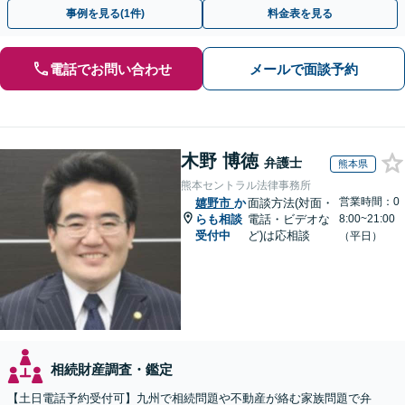
な問題も粘り強く対応し、解決に導きます。
事例を見る(1件)
料金表を見る
電話でお問い合わせ
メールで面談予約
木野 博徳
弁護士
熊本県
熊本セントラル法律事務所
営業時間：0
嬉野市
か
面談方法(対面・
らも相談
電話・ビデオな
8:00~21:00
受付中
ど)は応相談
（平日）
相続財産調査・鑑定
【土日電話予約受付可】九州で相続問題や不動産が絡む家族問題で弁