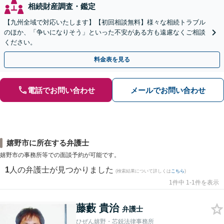
相続財産調査・鑑定
【九州全域で対応いたします】【初回相談無料】様々な相続トラブル
のほか、「争いになりそう」といった不安がある方も遠慮なくご相談
ください。
料金表を見る
電話でお問い合わせ
メールでお問い合わせ
嬉野市に所在する弁護士
嬉野市の事務所等での面談予約が可能です。
1
人の弁護士が見つかりました
(検索結果について詳しくは
こちら
)
1件中 1-1件を表示
藤藪 貴治
弁護士
ひぜん嬉野・芯鋭法律事務所