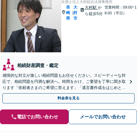
弁護士法人大村綜合法律事務所
長
大
大村駅
か
営業時間：09:00~1
崎
村
|
8:00（平日）
ら徒歩5分
県
市
相続財産調査・鑑定
感情的な対立が激しい相続問題もお任せください。スピーディーな対
応で、相続問題を円満な解決へ。時間をかけ、ご要望を丁寧に聞き取
ります「依頼者さまのご希望に答えます」「遺言書作成をはじめとし
た「終活」もサポート」【バリアフリー】【完全個室対応】
料金表を見る
電話でお問い合わせ
メールでお問い合わせ