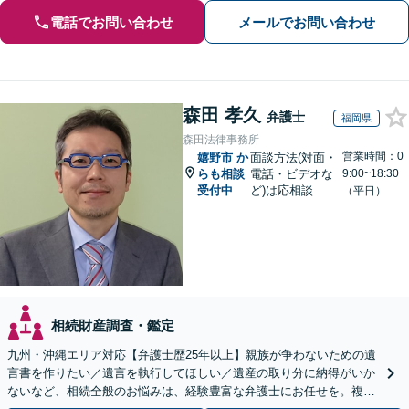
電話でお問い合わせ
メールでお問い合わせ
森田 孝久
弁護士
福岡県
森田法律事務所
営業時間：0
嬉野市
か
面談方法(対面・
らも相談
電話・ビデオな
9:00~18:30
受付中
ど)は応相談
（平日）
相続財産調査・鑑定
九州・沖縄エリア対応【弁護士歴25年以上】親族が争わないための遺
言書を作りたい／遺言を執行してほしい／遺産の取り分に納得がいか
ないなど、相続全般のお悩みは、経験豊富な弁護士にお任せを。複雑