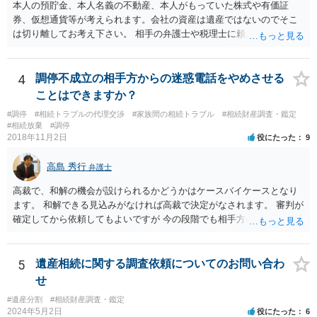
本人の預貯金、本人名義の不動産、本人がもっていた株式や有価証
券、仮想通貨等が考えられます。会社の資産は遺産ではないのでそこ
は切り離してお考え下さい。 相手の弁護士や税理士に頼んでも守秘義
務を理由に断られる可能性が高いです。 資料は調停を起こしてから任
意に開示を求め、応じなければ「調査嘱託」という手続きを使って銀
行等に照会をかけることになるでしょう。 不動産は、相続登記が済ん
4
調停不成立の相手方からの迷惑電話をやめさせる
でいなければ市役所ないし区役所に、お子様と義父様のつながりがわ
ことはできますか？
かる戸籍一式を揃えてもちこみ、「名寄せ」という手続きをすると、
#調停
#相続トラブルの代理交渉
#家族間の相続トラブル
#相続財産調査・鑑定
分かると思います。遺産分割協議書の偽造等により既に相続登記され
#相続放棄
#調停
てしまっている場合は、住所などに当たりをつけて登記名義を調べて
2018年11月2日
役にたった
9
探すことになるでしょう。 代理人弁護士を立てられるのはおすすめで
すが、現代では、各々が自由に価格設定をしていますので、特に相場
高島 秀行
弁護士
はお示しできません。ただし、かつて日本弁護士連合会が設けていた
報酬基準を踏まえて価格設定している弁護士は一定数いると思います
高裁で、和解の機会が設けられるかどうかはケースバイケースとなり
ので、それが一応の目安となるでしょう。
ます。 和解できる見込みがなければ高裁で決定がなされます。 審判が
確定してから依頼してもよいですが 今の段階でも相手方の連絡が迷惑
であれば 弁護士に依頼してもよいと思います。
5
遺産相続に関する調査依頼についてのお問い合わ
せ
#遺産分割
#相続財産調査・鑑定
2024年5月2日
役にたった
6