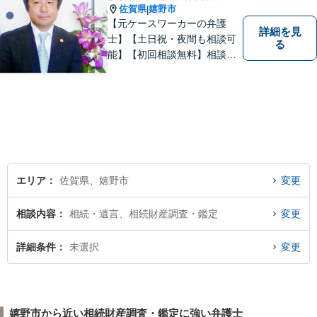
佐賀県
嬉野市
|
【元ケースワーカーの弁護
詳細を見
士】【土日祝・夜間も相談可
る
能】【初回相談無料】相談者
さまの声にしっかり耳を傾
け、解決まで丁寧にサポート
します。相続／離婚・男女問
題／交通事故／債務整理／労
働問題など幅広く対応可能で
す。
エリア
佐賀県、嬉野市
変更
相談内容
相続・遺言、相続財産調査・鑑定
変更
詳細条件
未選択
変更
嬉野市から近い相続財産調査・鑑定に強い弁護士