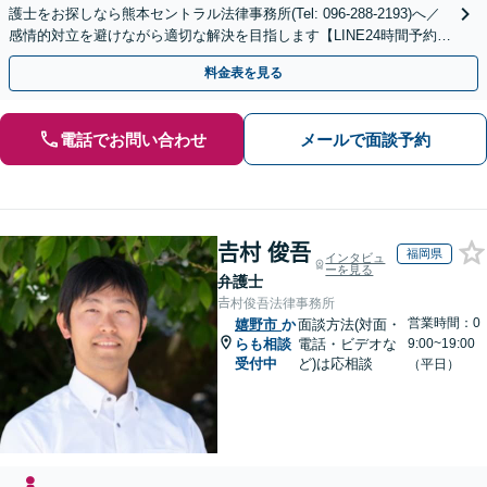
護士をお探しなら熊本セントラル法律事務所(Tel: 096-288-2193)へ／
感情的対立を避けながら適切な解決を目指します【LINE24時間予約受
付可】【休日・夜間相談可】
料金表を見る
電話でお問い合わせ
メールで面談予約
𠮷村 俊吾
福岡県
インタビュ
ーを見る
弁護士
𠮷村俊吾法律事務所
営業時間：0
嬉野市
か
面談方法(対面・
らも相談
電話・ビデオな
9:00~19:00
受付中
ど)は応相談
（平日）