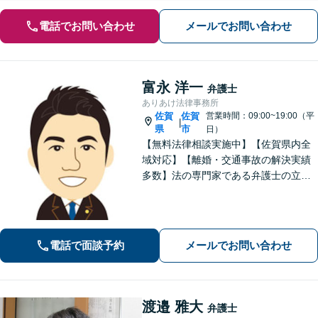
電話でお問い合わせ
メールでお問い合わせ
富永 洋一
弁護士
ありあけ法律事務所
佐賀
佐賀
営業時間：09:00~19:00（平
|
県
市
日）
【無料法律相談実施中】【佐賀県内全
域対応】【離婚・交通事故の解決実績
多数】法の専門家である弁護士の立場
から、依頼者様にとって最も利益とな
ることを第一に考えます。
電話で面談予約
メールでお問い合わせ
渡邉 雅大
弁護士