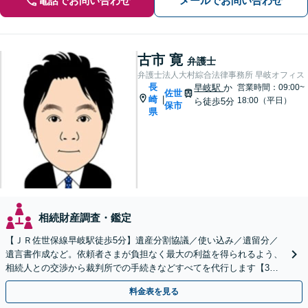
電話でお問い合わせ
メールでお問い合わせ
古市 寛
弁護士
弁護士法人大村綜合法律事務所 早岐オフィス
長
早岐駅
か
営業時間：09:00~
佐世
崎
|
18:00（平日）
ら徒歩5分
保市
県
相続財産調査・鑑定
【ＪＲ佐世保線早岐駅徒歩5分】遺産分割協議／使い込み／遺留分／
遺言書作成など。依頼者さまが負担なく最大の利益を得られるよう、
相続人との交渉から裁判所での手続きなどすべてを代行します【3拠
点に計6人弁護士在籍】
料金表を見る