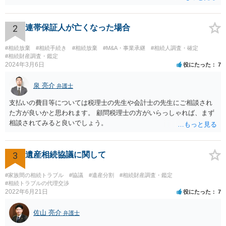
くなった方・あかささん・お姉さん間の事情などを記入することにな
ります。 もし、主張したい事実や考慮してほしい事情に関連して
資料を持っているようであれば、主張書面とは別で提出できます。も
2
連帯保証人が亡くなった場合
し、お姉さんに見られたくないような資料がある場合、「非開示の希
望に関する申出書」と共に提出することも考えられます。 ご質問：書
#相続放棄
#相続手続き
#相続放棄
#M&A・事業承継
#相続人調査・確定
いた方が良い事と書かない方が良い事 回答： お姉さんが申立書の「申
#相続財産調査・鑑定
2024年3月6日
役にたった
7
立ての趣旨」のところに書いている遺産の分け方に対して意見があれ
ば、まずそれを書くとよいです。 次に「申立ての理由」のところに、
泉 亮介
なぜ調停を申し立てたのか(例えば、あかささんと話合いが出来ない／
弁護士
決裂した、など)や亡くなった方・あかささん・お姉さん間の事情やい
支払いの費目等については税理士の先生や会計士の先生にご相談され
きさつなどが書かれていると思うので、あかささんから見てそれは違
た方が良いかと思われます。 顧問税理士の方がいらっしゃれば、まず
うと感じるところは、どのように違うのか、など書くとよいです。 そ
相談されてみると良いでしょう。
の他、お姉さんの申立書には書かれていないけど、どのように遺産を
分けるかを決めるについてあかささんが重要だと考える事情があれば
(例えば、○○のときにお姉さんは亡くなった方からお金を援助してもら
3
遺産相続協議に関して
った等)、それも書くとよいです。 書かない方が良いと思うことは、遺
産分割に関係ない(と思われる)いきさつを沢山盛り込むことだと考えま
#家族間の相続トラブル
#協議
#遺産分割
#相続財産調査・鑑定
す(あくまで遺産分割に関係することに留める方が、裁判所や調停委員
#相続トラブルの代理交渉
の方に事情を理解してもらいやすいと思います)。
2022年6月21日
役にたった
7
佐山 亮介
弁護士