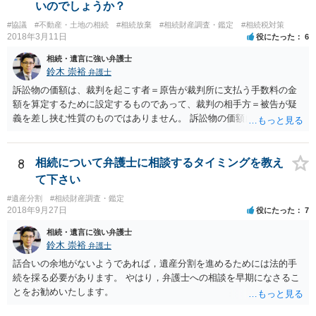
ありません。 なお、私が扱った相続放棄を検討していた案件で、期間
いのでしょうか？
伸長して調査したところ、サラ金に対する過払金など相当な財産が見
#協議
#不動産・土地の相続
#相続放棄
#相続財産調査・鑑定
#相続税対策
つかったため相続したという事例がありました。
2018年3月11日
役にたった
6
相続・遺言に強い弁護士
鈴木 崇裕
弁護士
訴訟物の価額は、裁判を起こす者＝原告が裁判所に支払う手数料の金
額を算定するために設定するものであって、裁判の相手方＝被告が疑
義を差し挟む性質のものではありません。 訴訟物の価額自体が裁判の
目的（審理の対象）となることもありませんので、上申書や証拠を出
したとしても、変更されることはありません。
8
相続について弁護士に相談するタイミングを教え
て下さい
#遺産分割
#相続財産調査・鑑定
2018年9月27日
役にたった
7
相続・遺言に強い弁護士
鈴木 崇裕
弁護士
話合いの余地がないようであれば，遺産分割を進めるためには法的手
続を採る必要があります。 やはり，弁護士への相談を早期になさるこ
とをお勧めいたします。