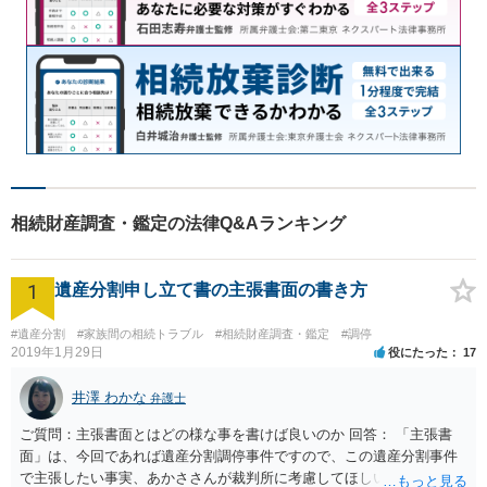
相続財産調査・鑑定の法律Q&Aランキング
1
遺産分割申し立て書の主張書面の書き方
#遺産分割
#家族間の相続トラブル
#相続財産調査・鑑定
#調停
2019年1月29日
役にたった
17
井澤 わかな
弁護士
ご質問：主張書面とはどの様な事を書けば良いのか 回答： 「主張書
面」は、今回であれば遺産分割調停事件ですので、この遺産分割事件
で主張したい事実、あかささんが裁判所に考慮してほしいと思う、亡