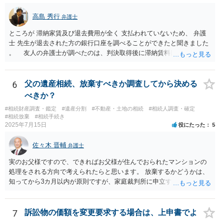
高島 秀行
弁護士
ところが 滞納家賃及び退去費用が全く 支払われていないため、 弁護
士 先生が退去された方の銀行口座を調べることができたと聞きました
。 友人の弁護士が調べたのは、判決取得後に滞納賃料回収のため
に、預金の有無及び残高の開示を求めたもので 判決を取るために、
預金の入出金履歴を調べたわけではありません。 残念ながら、事案
や目的も異なりますし、開示の内容も異なります。
6
父の遺産相続、放棄すべきか調査してから決める
べきか？
#相続財産調査・鑑定
#遺産分割
#不動産・土地の相続
#相続人調査・確定
#相続放棄
#相続手続き
2025年7月15日
役にたった
5
佐々木 晋輔
弁護士
実のお父様ですので、できればお父様が住んでおられたマンションの
処理をされる方向で考えられたらと思います。 放棄するかどうかは、
知ってから3カ月以内が原則ですが、家庭裁判所に申立すれば3カ月の
期間を伸長することができます。 その間に、財産の状況を調査して、
放棄するかどうか決めることができます。 銀行やサラ金が数年も放置
することはありませんので、数年後に借金が発見される可能性はほぼ
7
訴訟物の価額を変更要求する場合は、上申書でよ