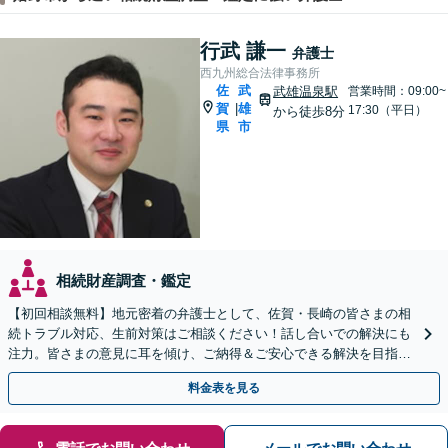
行武 謙一
弁護士
西九州総合法律事務所
佐
武
武雄温泉駅
営業時間：09:00~
賀
雄
|
17:30（平日）
から徒歩8分
県
市
相続財産調査・鑑定
【初回相談無料】地元密着の弁護士として、佐賀・長崎の皆さまの相
続トラブル対応、生前対策はご相談ください！話し合いでの解決にも
注力。皆さまの意見に耳を傾け、ご納得＆ご安心できる解決を目指し
ます【当日相談可】【駐車場あり】【武雄温泉駅8分】
料金表を見る