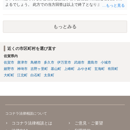
よるでしょう。 此方での当方回答は以上で終了となりますが、参考に
なりましたら幸いです。
もっとみる
近くの市区町村を選び直す
佐賀県内
佐賀市
唐津市
鳥栖市
多久市
伊万里市
武雄市
鹿島市
小城市
嬉野市
神埼市
吉野ヶ里町
基山町
上峰町
みやき町
玄海町
有田町
大町町
江北町
白石町
太良町
ココナラ法律相談について
ココナラ法律相談とは
ご意見・ご要望