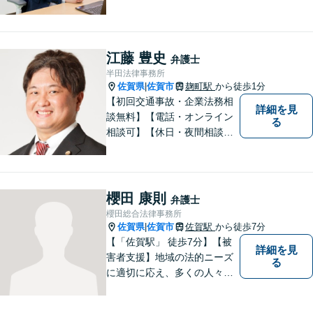
解決できるよう、これまでの
司法書士、行政書士の経験を
活かし、誠心誠意サポートい
たします。また、依頼者様が
江藤 豊史
弁護士
お悩みを話しやすい環境作り
半田法律事務所
を心がけております。
佐賀県
佐賀市
麹町駅
から徒歩1分
|
【初回交通事故・企業法務相
詳細を見
談無料】【電話・オンライン
る
相談可】【休日・夜間相談
可】適正・迅速、そして親身
なサービスの提供を心がけて
います。
櫻田 康則
弁護士
櫻田総合法律事務所
佐賀県
佐賀市
佐賀駅
から徒歩7分
|
【「佐賀駅」 徒歩7分】【被
詳細を見
害者支援】地域の法的ニーズ
る
に適切に応え、多くの人々の
助けとなるために、日々、弁
護活動に努めております。 依