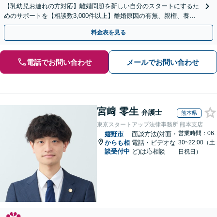
【乳幼児お連れの方対応】離婚問題を新しい自分のスタートにするた
めのサポートを【相談数3,000件以上】離婚原因の有無、親権、養育
費、財産分与、慰謝料請求【夜間・休日相談可】
料金表を見る
電話でお問い合わせ
メールでお問い合わせ
宮﨑 零生
弁護士
熊本県
東京スタートアップ法律事務所 熊本支店
営業時間：06:
嬉野市
面談方法(対面・
からも相
電話・ビデオな
30~22:00（土
談受付中
ど)は応相談
日祝日）