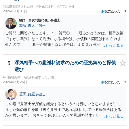
#慰謝料請求された側
#不倫慰謝料
#ダブル不倫
2026年7月31日
役にたった
1
離婚・男女問題に強い弁護士
加藤 善大
弁護士
ご質問に回答いたします。 １ 質問① 通るかどうかは、相手次第
ですが、裁判になって判決になる場合は、求償権の問題は触れられま
せんので、 相手が離婚しない場合は、１００万円程度となる可能
性があると思われます。 交渉については、相手としても、裁判を
するデメリットはありますから（経済的、時間的、精神的負担等）、
反対にご自身が、裁判も辞さずという姿勢を示すことで、プラス
5
浮気相手への慰謝料請求のための証拠集めと探偵
に働く可能性は有り得ます。 交渉で解決する多くの場合は、相手
選び
が弁護士に依頼しているケースで、５０万円以下で合意できる場合は
#不倫慰謝料
#慰謝料請求したい側
稀であると思います。 通常は、６０万円から８０万円程度になる
2026年7月26日
役にたった
3
ことが多いというのが私の印象です。 ２ 質問② ご記載の内容が
減額を進めるうえでの交渉材料かと思います。 なお、ご自身が離
笹田 典宏
弁護士
婚しないことは、交渉材料にはならないかと思いますので、ご注意く
ださい。 また、相手夫婦の婚姻関係が既に破綻していたことや、
この場で弁護士が探偵を紹介するというのは難しいと思いますが、こ
相手女性が結婚しているとは知らなかったと主張することもあります
うした類の事件を取り扱う弁護士であれば利用している興信所はある
が、 ケースバイケースですので、ご自身の場合にそれらの主張が
かと思います。 おそらく弁護士が入って慰謝料請求という流れになる
できるかはよくお考え下さい。 ３ 質問③ 違約金を５０万円とす
かと思いますので、いずれにせよ一度法律相談に行かれることをお勧
る旨の交渉をすることが妥当かどうかという基準はありません。
めします。