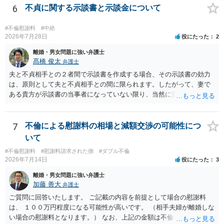
公序良俗に反するような金額では、その条項自体が無効になり得ます
6
不貞に関する示談書と示談金について
が、 ２００万円でも、５０万円でも、公序良俗に反するほど高額
とはいえないと考えますので、 結局は、妥当かどうかというより
#不倫慰謝料
#中絶
も、ご自身が納得できるかどうかという基準でお考えいただくといい
2026年7月28日
役にたった
2
と思います。 そのうえで、合意できるかは、相手も納得できるか
離婚・男女問題に強い弁護士
否かにかかってはきますが。 ４ 質問④ ご記載の内容からは判断
髙橋 俊太
弁護士
できないのですが、 清算条項を記載しないで合意することはリス
クがありますので、むしろ、原則としては、清算条項を記載するべき
夫と不貞相手との２者間で示談書を作成する場合、その示談書の効力
であるとお考えいただくといいです。 ご質問に対する回答は以上で
は、原則として夫と不貞相手との間に限られます。したがって、妻で
すが、可能であれば、ご依頼になるかは別として、お近くの弁護士に
ある貴方が示談書の当事者になっていない限り、当然に貴方の不貞慰
直接相談されて、 今後の対応についてアドバイス等を求めることを
謝料請求権が消滅するわけではありません。もっとも、後日の争いを
お勧めいたします。 ご参考にしていただければ幸いです。
避けるためには、示談書の中に「本示談は夫と不貞相手との間の清算
に限るものであり、妻の不貞相手に対する慰謝料請求権を放棄・制限
7
不倫による慰謝料の相場と減額交渉の可能性につ
するものではない」旨を明記しておく方が安全です。また、清算条項
いて
を入れる場合にも、「夫と不貞相手との間に限る」と対象を明確にす
#不倫慰謝料
#慰謝料請求された側
#ダブル不倫
べきです。 他方、不貞相手が夫から示談金を受け取る場合、その名目
2026年7月14日
役にたった
3
や内容によっては、後に貴方が不貞相手へ慰謝料請求する際、不貞相
手側から「すでに夫との間で一定の清算がされている」「夫側から支
離婚・男女問題に強い弁護士
払を受けた」などと（その当否は別として）反論等されてこじれてし
加藤 善大
弁護士
まう可能性があります。そのため、示談金の趣旨、清算対象、妻の請
ご質問に回答いたします。 ご記載の内容を前提として場合の慰謝料
求権への影響を明確にしておくことが重要です。示談金１８０万円の
は、 １００万円程度になる可能性が高いです。 （相手夫婦が離婚しな
妥当性については、中絶、精神的苦痛、通院・治療の有無、診断内
い場合の慰謝料となります。） なお、上記の金額は不倫をした２名が