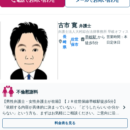
電話でお問い合わせ
メールでお問い合わせ
古市 寛
弁護士
弁護士法人大村綜合法律事務所 早岐オフィス
長
早岐駅
から
営業時間：本
佐世
崎
|
日定休日
徒歩5分
保市
県
不倫慰謝料
【男性弁護士・女性弁護士が在籍】【ＪＲ佐世保線早岐駅徒歩5分】
「依頼する内容が具体的に決まっていない」「どうしたらいいか分か
らない」という方も、まずはお気軽にご相談ください。ご意向に沿っ
た解決を目指します！
料金表を見る