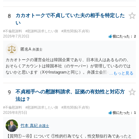
容、夫の説明内容、妊娠・中絶に至る経緯等によって変わります。中
支払う総額の相場ですので、 ご自身が全額支払った場合は相手女性に
絶について双方同意があったとしても、身体的・精神的負担が考慮さ
半額程度の支払を求める、 求償ができることになります。 その求償権
れることはありますが、夫が当初から離婚できないと伝えていた事情
を放棄する場合の慰謝料相場は、６０万円から８０万円程度になるこ
8
カカオトークで不貞していた夫の相手を特定した
があるなら、結婚期待を理由とする損害については争い得る部分もあ
とが多いです。 （相手夫婦が離婚しませんので、減額してでも求償権
い
ります。 なお、貴方から不貞相手へ請求する慰謝料額は、夫が不貞相
を放棄してもらうメリットがあることになります。） ５年後に離婚す
手に支払う示談金額だけで決まるものではありません。不貞期間、回
#不倫慰謝料
#慰謝料請求したい側
#異性関係(不貞等)
る可能性について、慰謝料額に影響が出る可能性はないと考えます。
2026年7月20日
役にたった
2
数、婚姻期間、夫婦関係への影響、離婚・別居の有無、相手方の認識
最後に、ご依頼になる場合の弁護士費用は、ご依頼になる弁護士によ
等によって判断されます。 今後の状況等に応じて、弁護士への個別相
り異なりますので、直接ご確認いただくといいですよ。 ご質問に対す
匿名A
談も検討なさった方がよいでしょう。
弁護士
る回答は以上ですが、可能であれば、ご依頼になるかは別にして、お
近くの弁護士に直接相談されて、今後の対応についてアドバイスを求
カカオトークの運営会社は韓国企業であり、日本法人はあるものの、
めることをおすすめいたします。 ご参考にしていただけますと幸いで
おそらくアカウントは韓国本社（のサーバー）が管理しているのでは
す。
ないかと思います（XやInstagramと同じ）。弁護士会照会は日本法に
基づく制度であり、送付先は日本国内とするのが原則で、外国企業に
対する照会は基本的にできないと解されています（弁護士会によって
は例外的に認める扱いもありますが、かなり限定されているので一般
9
不貞相手への慰謝料請求、証拠の有効性と対応方
的ではないでしょう）。もし韓国本社がアカウント管理をしているな
法は？
ら、日本法人へ送っても「ウチでは管理していない」という回答にな
#不倫慰謝料
#慰謝料請求したい側
#異性関係(不貞等)
ります。 個人で直接他人のID情報の開示を求めても拒否されるでしょ
2026年8月5日
役にたった
1
う。
竹本 真紀
弁護士
【質問①～④】について ①性的行為でなく，性交類似行為であったと