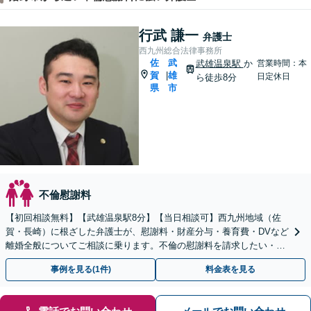
行武 謙一
弁護士
西九州総合法律事務所
佐
武
武雄温泉駅
か
営業時間：本
賀
雄
|
日定休日
ら徒歩8分
県
市
不倫慰謝料
【初回相談無料】【武雄温泉駅8分】【当日相談可】西九州地域（佐
賀・長崎）に根ざした弁護士が、慰謝料・財産分与・養育費・DVなど
離婚全般についてご相談に乗ります。不倫の慰謝料を請求したい・請
求されたなど、男女問題全般もお気軽にご相談ください。
事例を見る(1件)
料金表を見る