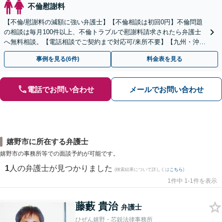
不倫慰謝料
【不倫/慰謝料の減額に強い弁護士】【不倫相談は初回0円】不倫問題
の相談は毎月100件以上、不倫トラブルで慰謝料請求されたら弁護士
へ無料相談。【電話相談でご契約まで対応可/来所不要】【九州・沖縄
エリア全域対応】
事例を見る(6件)
料金表を見る
電話でお問い合わせ
メールでお問い合わせ
嬉野市に所在する弁護士
嬉野市の事務所等での面談予約が可能です。
1
人の弁護士が見つかりました
(検索結果について詳しくは
こちら
)
1件中 1-1件を表示
藤藪 貴治
弁護士
ひぜん嬉野・芯鋭法律事務所