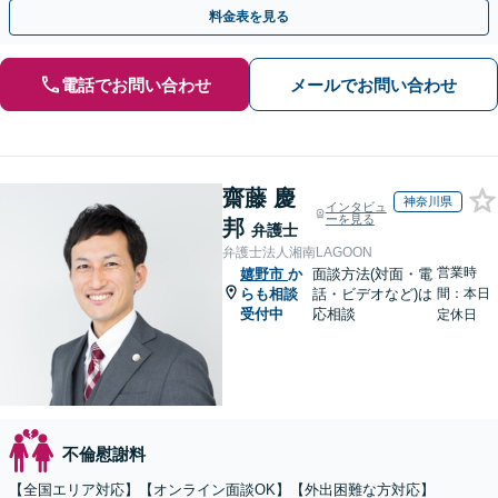
たします【当日・休日・夜間相談OK】
料金表を見る
電話でお問い合わせ
メールでお問い合わせ
齋藤 慶
神奈川県
インタビュ
ーを見る
邦
弁護士
弁護士法人湘南LAGOON
営業時
嬉野市
か
面談方法(対面・電
らも相談
話・ビデオなど)は
間：本日
受付中
応相談
定休日
不倫慰謝料
【全国エリア対応】【オンライン面談OK】【外出困難な方対応】