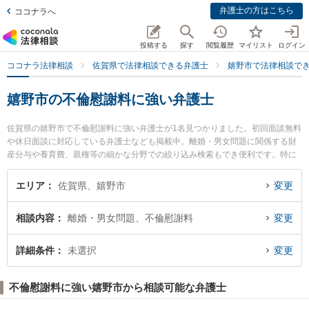
弁護士の方はこちら
ココナラへ
投稿する
探す
閲覧履歴
マイリスト
ログイン
ココナラ法律相談
佐賀県で法律相談できる弁護士
嬉野市で法律相談で
嬉野市の不倫慰謝料に強い弁護士
佐賀県の嬉野市で不倫慰謝料に強い弁護士が1名見つかりました。初回面談無料
や休日面談に対応している弁護士なども掲載中。離婚・男女問題に関係する財
産分与や養育費、親権等の細かな分野での絞り込み検索もでき便利です。特に
ひぜん嬉野・芯鋭法律事務所の藤藪 貴治弁護士のプロフィール情報や弁護士費
用、強みなどが注目されています。『嬉野市で土日や夜間に発生した不倫慰謝
エリア
佐賀県、嬉野市
変更
料のトラブルを今すぐに弁護士に相談したい』『不倫慰謝料のトラブル解決の
実績豊富な近くの弁護士を検索したい』『初回相談無料で不倫慰謝料を法律相
相談内容
離婚・男女問題、不倫慰謝料
変更
談できる嬉野市内の弁護士に相談予約したい』などでお困りの相談者さんにお
すすめです。
詳細条件
未選択
変更
不倫慰謝料に強い嬉野市から相談可能な弁護士