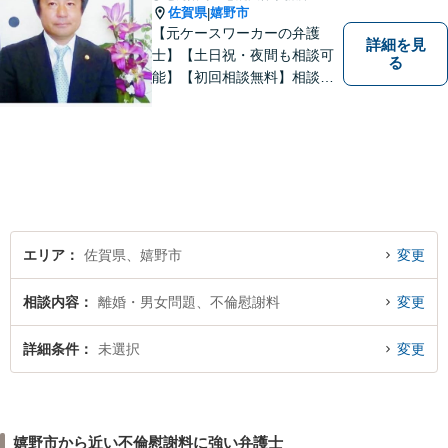
佐賀県
嬉野市
|
【元ケースワーカーの弁護
詳細を見
士】【土日祝・夜間も相談可
る
能】【初回相談無料】相談者
さまの声にしっかり耳を傾
け、解決まで丁寧にサポート
します。相続／離婚・男女問
題／交通事故／債務整理／労
働問題など幅広く対応可能で
す。
エリア
佐賀県、嬉野市
変更
相談内容
離婚・男女問題、不倫慰謝料
変更
詳細条件
未選択
変更
嬉野市から近い不倫慰謝料に強い弁護士