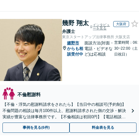
幾野 翔太
大阪府
インタビュ
ーを見る
弁護士
東京スタートアップ法律事務所 大阪支店
営業時間：06:
嬉野市
面談方法(対面・
からも相
電話・ビデオな
30~22:00（土
談受付中
ど)は応相談
日祝日）
不倫慰謝料
【不倫・浮気の慰謝料請求をされたら】【当日中の相談可(予約制)】
不倫問題の相談は毎月100件以上、慰謝料請求された側の交渉・解決
実績が豊富な法律事務所です。【不倫相談は初回0円】【電話相談で
ご契約まで対応可/来所不要】
事例を見る(6件)
料金表を見る