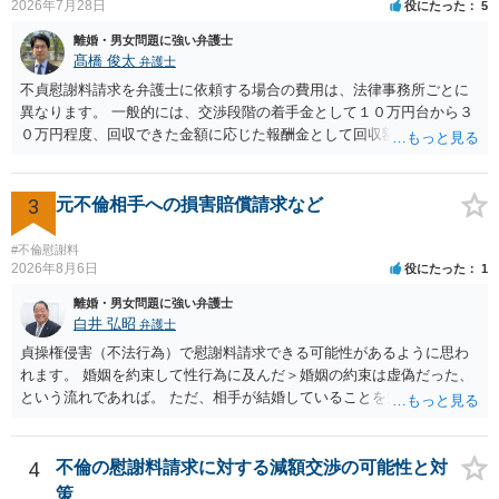
2026年7月28日
役にたった
5
要です。また、子の親権については、夫婦間の責任問題とは別に、
離婚・男女問題に強い弁護士
「どのような形がお子様の利益になるか」という観点です。そのた
髙橋 俊太
弁護士
め、未就学のお子様について貴方が主として養育しているのであれ
ば、保育園等への送迎、食事・入浴・寝かしつけ等の日常的な育児、
不貞慰謝料請求を弁護士に依頼する場合の費用は、法律事務所ごとに
通院や予防接種への対応、保育園との連絡、夫婦それぞれの勤務状
異なります。 一般的には、交渉段階の着手金として１０万円台から３
況、別居後にどのような養育環境を用意できるかといった、これまで
０万円程度、回収できた金額に応じた報酬金として回収額の１０％か
の監護実績や今後の生活状況について整理しておくとよいでしょう。
ら２０％程度が設定されていることがあります。訴訟に移行する場合
養育費については、離婚後も父母双方がそれぞれの収入に応じて負担
には、追加着手金や日当、実費が発生することもあります。 もっと
するのが原則となります。
も、証拠が十分にあるか、相手方の住所・勤務先が分かるか、慰謝料
3
元不倫相手への損害賠償請求など
額、離婚の有無、交渉で終わるか訴訟まで見込むかによって、費用は
変わり得ます。依頼前に、交渉だけの場合、訴訟になった場合、回収
#不倫慰謝料
できなかった場合の費用を確認しておくとよいでしょう。 弁護士選び
2026年8月6日
役にたった
1
では、不貞慰謝料案件の経験が相応にあるか、費用体系が明確か、見
離婚・男女問題に強い弁護士
通しを過度に楽観的に言い過ぎないか、質問に具体的に答えてくれる
白井 弘昭
弁護士
か、連絡方法（メール、電話、弁護士直接か事務局員を介するかな
貞操権侵害（不法行為）で慰謝料請求できる可能性があるように思わ
ど）や対応スピードが合うかを確認するとよいと思います。いずれに
れます。 婚姻を約束して性行為に及んだ＞婚姻の約束は虚偽だった、
しましても、弁護士への相談・依頼にあたっては、証拠資料、夫と相
という流れであれば。 ただ、相手が結婚していることを知って行為に
手方の関係、相手方の氏名・住所等、夫婦関係への影響、離婚予定の
及んでいるのであれば、婚姻できないことについて相談者さんの帰責
有無など事実関係をよく整理して相談されることをお勧めいたしま
性も認められそうですので、あまり慰謝料は高額にならないように思
す。
われます。 一度、最寄りの弁護士に相談してみてください。
4
不倫の慰謝料請求に対する減額交渉の可能性と対
策