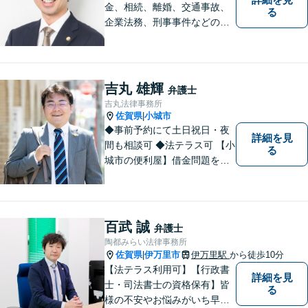
金、相続、離婚、交通事故、
る
企業法務、刑事事件などのご
相談を承っております。まず
はお気軽にご相談ください。
チーム体制による迅速で最適
なリーガルサービスを提供い
吉丸 雄輝
弁護士
たします。
吉丸法律事務所
佐賀県
小城市
|
◆事前予約にて土日祝日・夜
詳細を見
間も相談可 ◆法テラス可 【小
る
城市の便利屋】借金問題を中
心に取り組んでおります。
百武 誠
弁護士
陶都みらい法律事務所
佐賀県
伊万里市
伊万里駅
から徒歩10分
|
【法テラス利用可】【行政書
詳細を見
士・司法書士の資格保有】皆
る
様の不安やお悩みがいち早く