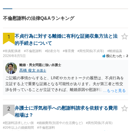
頼者さまの心が少しでも和ら
ぐように、丁寧にお悩みをお
伺いいたします。
不倫慰謝料の法律Q&Aランキング
1
不貞行為に対する離婚に有利な証拠収集方法と法
的手続きについて
#有責配偶者
#不倫慰謝料
#財産分与
#養育費
#異性関係(不貞等)
#離婚協議
2026年8月5日
役にたった
2
離婚・男女問題に強い弁護士
髙橋 俊太
弁護士
ご記載の事情からすると、LINEやカカオトークの履歴は、不貞行為を
立証する上で重要な証拠となる可能性があります。夫が第三者と性交
渉を持っていることが立証できれば、離婚原因や慰謝料請求を検討す
る上で重要な事情となります。特に、数年間にわたって特定の相手と
性的関係を継続しているのであれば、その期間や回数が分かる資料は
できるだけ保存しておくことをお勧めいたします。 他方、「夫に不貞
2
弁護士に浮気相手への慰謝料請求を依頼する費用
がある＝財産分与でも多くもらえる」「当然に親権を取得できる」と
相場は？
いう関係にはありません。まず、財産分与は、基本的には夫婦が婚姻
#慰謝料請求したい側
#婚姻費用(別居中の生活費など)
#異性関係(不貞等)
中に形成した財産を清算する制度ですので、不貞行為の有無とは別
#20年以上の婚姻期間
#不倫慰謝料
に、預貯金、不動産、保険、退職金等の資料を確保しておくことが重