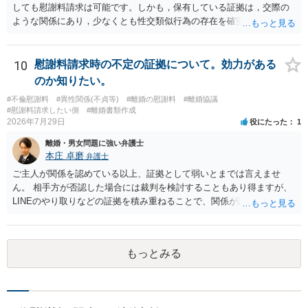
しても慰謝料請求は可能です。しかも，保有している証拠は，交際の
ような関係にあり，少なくとも性交類似行為の存在を確実に証明でき
るものです（裏を返せば，証拠で認められる範囲でしか認めていない
ことを窺わせるものです。）。ですから，慰謝料請求を進めることで
よいと思います。 ただ．慰謝料額については，婚姻破綻に至っていな
10
慰謝料請求時の不定の証拠について。効力がある
いとして，この点を考慮されることになるかもしれません。 ②夫との
のか知りたい。
今後のことを考えて書いてもらうか否かを検討するのがよいと思いま
#不倫慰謝料
#異性関係(不貞等)
#離婚の慰謝料
#離婚協議
す。今ある証拠以上のことを証明（証明力を強めることも含む）でき
#慰謝料請求したい側
#離婚書類作成
るのであれば，前向きに検討を進めるという考え方でもよいでしょ
2026年7月29日
役にたった
1
う。慰謝料請求としては証拠として使えることが前提であり，その価
離婚・男女問題に強い弁護士
値と夫との関係との均衡のように思います。 ③行政書士に委任をして
本庄 卓磨
弁護士
いるのであれば，どのような内容の委任なのか不明ですが，その行政
書士との協議になると思います。請求するか，訴訟にするか，その点
ご主人が関係を認めている以上、証拠として弱いとまでは言えませ
の見極めや，相手方は性交類似行為は認めているのか，それさえも否
ん。 相手方が否認した場合には裁判を検討することもあり得ますが、
定しているのかによって，考え方・進め方は変わってくると思いま
LINEのやり取りなどの証拠を積み重ねることで、関係が認定される余
す。 ④性交類似行為を認めているにもかかわらず支払を拒否するので
地は十分にあります。 ただし、手元の証拠でどこまで認定できるかは
あれば，本人（行政書士でも同じだと思います。）への対応ではあま
個別の事情によりますので、お早めに弁護士に相談されることをおす
り変わらないように思います。減額で折り合えるなら本人様の交渉で
すめします。
もっとみる
もよいように思いますが，ゼロかどうかの観点であれば，訴訟に進む
しかなくなるようにも思います。そうしますと，お近くの弁護士に相
談して進めることを検討した方がよいようにも思います。