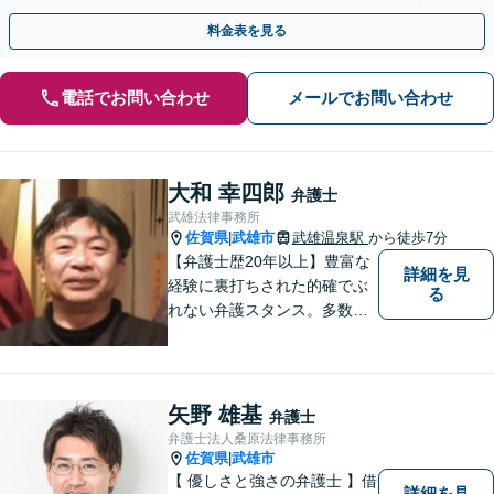
たサービスを提供します【完全個室】【子連れ相談可】
料金表を見る
電話でお問い合わせ
メールでお問い合わせ
大和 幸四郎
弁護士
武雄法律事務所
佐賀県
武雄市
武雄温泉駅
から徒歩7分
|
【弁護士歴20年以上】豊富な
詳細を見
経験に裏打ちされた的確でぶ
る
れない弁護スタンス。多数の
著書・メディア出演あり。
【借金・債務整理】約2000件
の解決実績。【相続遺言】司
法書士などとも連携しワンス
矢野 雄基
弁護士
トップで解決。難事件には他
弁護士法人桑原法律事務所
弁護士と協力も。元調停委
佐賀県
武雄市
|
員。
【 優しさと強さの弁護士 】借
詳細を見