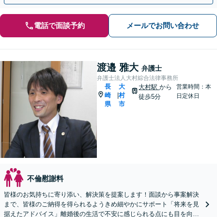
電話で面談予約
メールでお問い合わせ
渡邉 雅大
弁護士
弁護士法人大村綜合法律事務所
長
大
大村駅
から
営業時間：本
崎
村
|
日定休日
徒歩5分
県
市
不倫慰謝料
皆様のお気持ちに寄り添い、解決策を提案します！面談から事案解決
まで、皆様のご納得を得られるようきめ細やかにサポート「将来を見
据えたアドバイス」離婚後の生活で不安に感じられる点にも目を向け