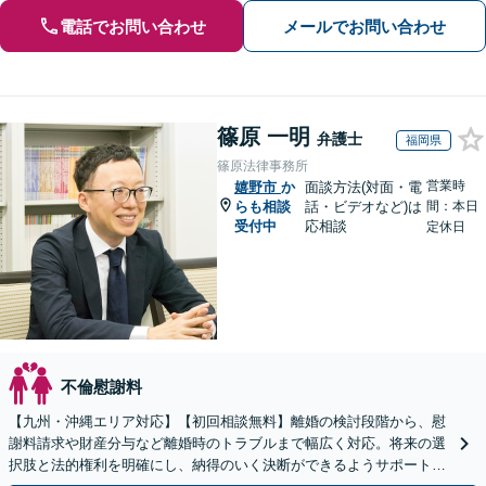
電話でお問い合わせ
メールでお問い合わせ
篠原 一明
弁護士
福岡県
篠原法律事務所
営業時
嬉野市
か
面談方法(対面・電
らも相談
話・ビデオなど)は
間：本日
受付中
応相談
定休日
不倫慰謝料
【九州・沖縄エリア対応】【初回相談無料】離婚の検討段階から、慰
謝料請求や財産分与など離婚時のトラブルまで幅広く対応。将来の選
択肢と法的権利を明確にし、納得のいく決断ができるようサポートい