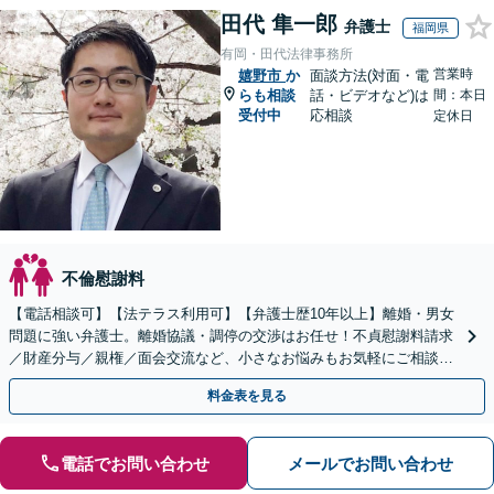
田代 隼一郎
弁護士
福岡県
有岡・田代法律事務所
営業時
嬉野市
か
面談方法(対面・電
らも相談
話・ビデオなど)は
間：本日
受付中
応相談
定休日
不倫慰謝料
【電話相談可】【法テラス利用可】【弁護士歴10年以上】離婚・男女
問題に強い弁護士。離婚協議・調停の交渉はお任せ！不貞慰謝料請求
／財産分与／親権／面会交流など、小さなお悩みもお気軽にご相談く
ださい【夜間・休日面談可】【完全個室】【赤坂駅1分】
料金表を見る
電話でお問い合わせ
メールでお問い合わせ