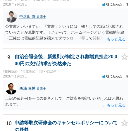
2018年9月19日
役にたった
3
中尾田 隆
弁護士
公文書といいますか、「文書」というには、物としての紙に記載され
ていることが原則です。 したがって、ホームページという電磁的記録
（正確には電磁的記録を端末でダウンロード等して閲覧用のソフトで
表示している画面）は文書ではありません。刑法１６１条の２に該当
するか否かとなります。 また、自動計算シートが「権利、義務又は事
実証明に関する電磁的記録」に該当するか否かは、具体的な裁判とな
9
自治会退会後、新規則が制定され割増負担金20,0
ったときに裁判所がどのように判断するかは予測できません。 私見で
00円の支払請求が突然来た
すが、一般論としては、ホームページ上の自動計算シートはあくまで
#住民訴訟
#行政訴訟
#国や自治体
参考の情報であり、何か手続きをするさいに具体的に算定することに
2026年1月29日
役にたった
5
なると思われますので、「権利、義務又は事実証明に関する電磁的記
録」に該当しないと考えられます。 なお、刑法１６１条の２は「人の
西浦 嘉博
弁護士
事務処理を誤らせる目的で、」という要件がかかっているため、当該
目的を欠く場合は刑法１６１条の２に該当しません。
上記の裁判例を一つの参考として、ご対応を検討いただければと思わ
れます。
10
申請等取次研修会のキャンセルポリシーについて
の疑義