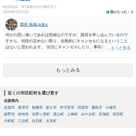
#住民訴訟
#行政処分の不服申立て
2024年3月21日
役にたった
2
西谷 拓哉
弁護士
何かの思い違いであれば恐縮なのですが、講習を申し込んでいるので
すから、特段の定めない限り、自動的にキャンセルになるということ
はないと思われます。 当日にキャンセルしたり、事前の通知なく不参
加となれば、講習料金は100%払わないといけなくなる可能性が高いも
のと思慮致します。
もっとみる
近くの市区町村を選び直す
佐賀県内
佐賀市
唐津市
鳥栖市
多久市
伊万里市
武雄市
鹿島市
小城市
嬉野市
神埼市
吉野ヶ里町
基山町
上峰町
みやき町
玄海町
有田町
大町町
江北町
白石町
太良町