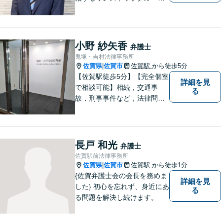
プ】Nexill＆Partnersは複数士
業が在籍するワンストップグ
ループです。相続や企業法務
等複数士業の知識が必要な案
小野 紗矢香
弁護士
件を一括して対応。九州トッ
鬼塚・吉村法律事務所
プクラスの豊富な実績。
佐賀県
佐賀市
佐賀駅
から徒歩5分
|
【佐賀駅徒歩5分】【完全個室
詳細を見
で相談可能】相続，交通事
る
故，刑事事件など，法律問題
でお困りの方は，是非私たち
にご相談下さい。 悩みは私た
ちにお預けいただき，笑顔を
お持ち帰りいただけるよう，
長戸 和光
弁護士
全力を尽くします。
佐賀駅前法律事務所
佐賀県
佐賀市
佐賀駅
から徒歩1分
|
{佐賀弁護士会の会長を務めま
詳細を見
した} 初心を忘れず、身近にあ
る
る問題を解決し続けます。