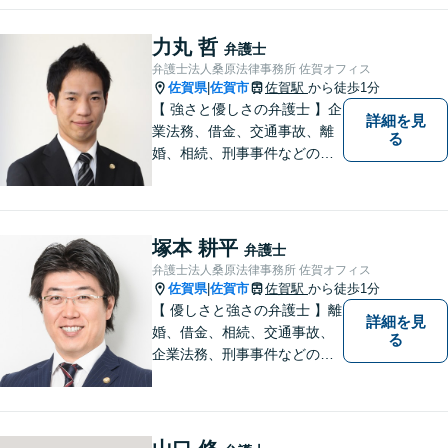
力丸 哲
弁護士
弁護士法人桑原法律事務所 佐賀オフィス
佐賀県
佐賀市
佐賀駅
から徒歩1分
|
【 強さと優しさの弁護士 】企
詳細を見
業法務、借金、交通事故、離
る
婚、相続、刑事事件などのご
相談を承っております。まず
はお気軽にご相談ください。
チーム体制による迅速で最適
なリーガルサービスを提供い
塚本 耕平
弁護士
たします。
弁護士法人桑原法律事務所 佐賀オフィス
佐賀県
佐賀市
佐賀駅
から徒歩1分
|
【 優しさと強さの弁護士 】離
詳細を見
婚、借金、相続、交通事故、
る
企業法務、刑事事件などのご
相談を承っております。まず
はお気軽にご相談ください。
チーム体制による迅速で最適
なリーガルサービスを提供い