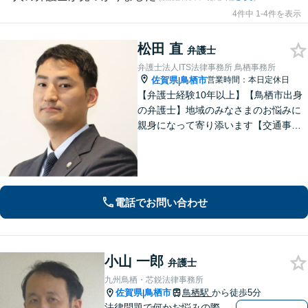
4件中 1-4件を表示
松田 直
弁護士
弁護士法人ITS法律事務所 鳥栖事務所
佐賀県
鳥栖市
営業時間：本日定休日
|
【弁護士経験10年以上】【鳥栖市出身
の弁護士】地域のみなさまのお悩みに
親身になって寄り添います【交通事
故】正当な権利を主張して正当な賠償
金を獲得します【離婚・男女問題】慰
謝料、財産分与、親権など幅広いトラ
ブルに対応【初回のご相談30分無料】
電話でお問い合わせ
小山 一郎
弁護士
九州鳥栖・芯鋭法律事務所
佐賀県
鳥栖市
鳥栖駅
から徒歩5分
|
法律問題で何かお悩みの際