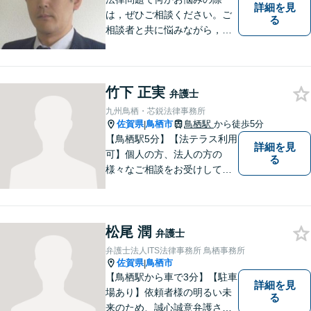
詳細を見
は，ぜひご相談ください。ご
る
相談者と共に悩みながら，い
い解決を目指したいと思って
おります
竹下 正実
弁護士
九州鳥栖・芯鋭法律事務所
佐賀県
鳥栖市
鳥栖駅
から徒歩5分
|
【鳥栖駅5分】【法テラス利用
詳細を見
可】個人の方、法人の方の
る
様々なご相談をお受けしてお
ります。依頼者様のお話をし
っかりお聞きし、お気持ちや
ご事情に沿った解決策をご提
松尾 潤
案いたします。【債務整理・
弁護士
残業代請求については初回面
弁護士法人ITS法律事務所 鳥栖事務所
談無料】【土日祝・夜間相談
佐賀県
鳥栖市
|
可】
【鳥栖駅から車で3分】【駐車
詳細を見
場あり】依頼者様の明るい未
る
来のため、誠心誠意弁護させ