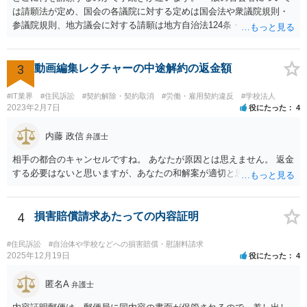
は請願法が定め、国会の各議院に対する定めは国会法や衆議院規則・
参議院規則、地方議会に対する請願は地方自治法124条・125条が定め
ています。 請願を行おうとする官公署にまず問いあわせるのが比較的
スムースかと思います。
3
動画編集レクチャーの中途解約の返金額
#IT業界
#住民訴訟
#契約解除・契約取消
#労働・雇用契約違反
#学校法人
2023年2月7日
役にたった
4
内藤 政信
弁護士
相手の都合のキャンセルですね。 あなたが原因とは思えません。 返金
する必要はないと思いますが、あなたの和解案が適切と思います。
4
損害賠償請求あたっての内容証明
#住民訴訟
#自治体や学校などへの損害賠償・慰謝料請求
2025年12月19日
役にたった
4
匿名A
弁護士