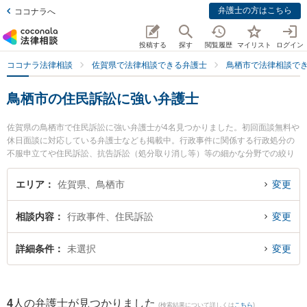
弁護士の方はこちら
ココナラへ
投稿する
探す
閲覧履歴
マイリスト
ログイン
ココナラ法律相談
佐賀県で法律相談できる弁護士
鳥栖市で法律相談で
鳥栖市の住民訴訟に強い弁護士
佐賀県の鳥栖市で住民訴訟に強い弁護士が4名見つかりました。初回面談無料や
休日面談に対応している弁護士なども掲載中。行政事件に関係する行政処分の
不服申立てや住民訴訟、抗告訴訟（処分取り消し等）等の細かな分野での絞り
込み検索もでき便利です。特に弁護士法人ITS法律事務所 鳥栖事務所の松田 直
弁護士や九州鳥栖・芯鋭法律事務所の小山 一郎弁護士、九州鳥栖・芯鋭法律事
エリア
佐賀県、鳥栖市
変更
務所の竹下 正実弁護士のプロフィール情報や弁護士費用、強みなどが注目され
ています。『鳥栖市で土日や夜間に発生した住民訴訟のトラブルを今すぐに弁
相談内容
行政事件、住民訴訟
変更
護士に相談したい』『住民訴訟のトラブル解決の実績豊富な近くの弁護士を検
索したい』『初回相談無料で住民訴訟を法律相談できる鳥栖市内の弁護士に相
談予約したい』などでお困りの相談者さんにおすすめです。
詳細条件
未選択
変更
4
人の弁護士が見つかりました
(検索結果について詳しくは
こちら
)