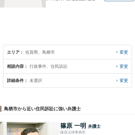
ていただきます。弁護士とし
て、毅然とした対応を行いま
す。インターネット／刑事／
相続など、幅広い困りごとに
対応可能！【完全個室で対
応】
エリア
佐賀県、鳥栖市
変更
相談内容
行政事件、住民訴訟
変更
詳細条件
未選択
変更
鳥栖市から近い住民訴訟に強い弁護士
篠原 一明
弁護士
篠原法律事務所