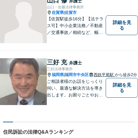
山口 修
弁護士
たします。
山口・佐藤法律事務所
佐賀県
佐賀市
|
【佐賀駅徒歩16分】【法テラ
詳細を見
ス可】中小企業法務／不動産
る
／交通事故／相続など、幅広
いお困りごとに対応！依頼者
様のお気持ちやご事情に寄り
添い、適切な解決へと導きま
す。まずはお気軽にご相談く
三好 充
弁護士
ださい。【初回面談無料】
三好法律事務所
福岡県
福岡市中央区
西鉄平尾駅
から徒歩2分
|
ご相談者様のお話をじっくり
詳細を見
伺い、最適な解決方法を導き
る
出します。お困りごとやお悩
みごとを抱えたときに、真っ
先に相談できる一人になりた
いと思います。
住民訴訟の法律Q&Aランキング