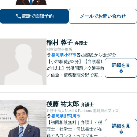
電話で面談予約
メールでお問い合わせ
稲村 蓉子
弁護士
稲村法律事務所
福岡県
小郡市
小郡駅
から徒歩2分
|
【小郡駅徒歩2分】【弁護歴1
詳細を見
2年以上】労働問題／交通事故
る
／借金・債務整理分野で実績
多数！「その場しのぎではな
い、未来の生活を見越した解
決」がモットーです。皆様が
笑顔と元気を取り戻し、新た
後藤 祐太郎
弁護士
な第一歩を踏み出せるよう、
弁護士法人Nexill＆Partners 那珂川オフィス
最大限尽力します。
福岡県
那珂川市
|
【初回相談無料｜弁護士・税
詳細を見
理士・社労士・司法書士が在
る
籍するワンストップグルー