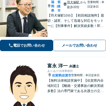
福
筑
羽犬塚駅
から
営業時間：本
岡
後
|
日定休日
徒歩10分
県
市
【羽犬塚駅10分】【初回相談無料】親
切・誠実、そして迅速な対応をモット
ーに【刑事事件】解決実績多数！即時
接見可。被害者感情にも配慮し、円滑
な解決を図ります【離婚問題】将来の
選択肢と法的権利を明確にし、納得の
電話でお問い合わせ
メールでお問い合わせ
いく決断ができるよう支援いたします
富永 洋一
弁護士
ありあけ法律事務所
佐賀県
佐賀市
営業時間：本日定休日
|
【無料法律相談実施中】【佐賀県内全
域対応】【離婚・交通事故の解決実績
多数】法の専門家である弁護士の立場
から、依頼者様にとって最も利益とな
ることを第一に考えます。