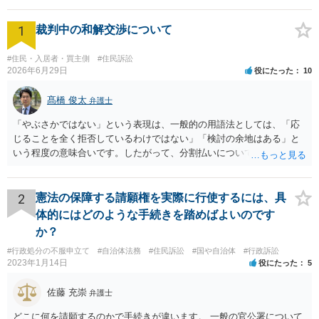
1
裁判中の和解交渉について
#住民・入居者・買主側
#住民訴訟
2026年6月29日
役にたった
10
髙橋 俊太
弁護士
「やぶさかではない」という表現は、一般的の用語法としては、「応
じることを全く拒否しているわけではない」「検討の余地はある」と
いう程度の意味合いです。したがって、分割払いについて、直ちに拒
絶されているわけではないと受け止めてよいと思います。もっとも、
「吝かではない」と言われたからといって、分割案に合意したという
意味ではありません。相手方司法書士の発言も、「分割案を検討する
2
憲法の保障する請願権を実際に行使するには、具
余地はあるが、正式な回答は相手方本人と協議したうえで行う」とい
体的にはどのような手続きを踏めばよいのです
う趣旨と捉えるのが自然だと思われます。 司法書士が窓口になってい
か？
るのであれば、今後は、相手方本人に直接連絡するのではなく、司法
#行政処分の不服申立て
#自治体法務
#住民訴訟
#国や自治体
#行政訴訟
書士を通じてやり取りする方が適切な対応となります。直接交渉を続
2023年1月14日
役にたった
5
けると、「勝手に話を進めた」と受け取られ、かえって交渉がこじれ
る可能性があります。対応としては、分割払いを希望する理由、頭金
佐藤 充崇
弁護士
の有無、毎月の支払額、支払日、遅れた場合の扱いなどを整理し、書
面又はメールで正式な和解案として提示するとよいでしょう。
どこに何を請願するのかで手続きが違います。 一般の官公署について