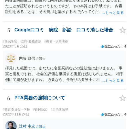
内容証明郵便は、郵便局に同内容の書面が保管されるので、差し出し
たことが証明されるというものですが、その本質はお手紙です。 内容
証明を送ることは、その費用を請求するので払ってくださいという申
出をお手紙で行ったというにすぎません。 そのため、相手がそれに応
じる義務が（内容証明郵便の効力として）生じるというものではな
く、無視されたらそれでおしまいです。 その後は、裁判を起こして判
5
Google口コミ 病院 訴訟 口コミ消した場合
決を得て強制的に支払ってもらえるようにするかどうかを検討する必
要があります。郵便を送らずに最初から裁判所に申し立てる方法もあ
#住民訴訟
#説明義務違反
#患者・入所者側
りえます。 弁護士に依頼する場合、何を依頼するかということをよく
2023年5月15日
役にたった
4
よく相談の上、決めるべきです。 単に内容証明郵便を作ってもらうだ
けでよいのかどうか（これだけなら数万円でしょう）、その後の交渉
内藤 政信
弁護士
を依頼するかどうか、請求金額との関係で、赤字になるかもしれない
拝見した範囲では、あなたに名誉棄損などの違法性はありません。 事
ので、交渉の依頼はしないのか、など、検討すべき点はいろいろあり
実と意見ですね。 社会的評価を棄損する害意は感じられません。 相手
ますので、まずは、お近くの弁護士に直接相談してみてください。
側に問題がありますね。 必要なら、最寄りの弁護士に相談して下さ
い。
6
PTA業務の強制について
#教育委員会・学校
#住民訴訟
#自治体法務
2022年11月24日
役にたった
6
辻村 幸宏
弁護士