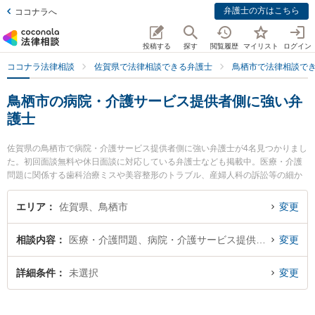
弁護士の方はこちら
ココナラへ
投稿する
探す
閲覧履歴
マイリスト
ログイン
ココナラ法律相談
佐賀県で法律相談できる弁護士
鳥栖市で法律相談で
鳥栖市の病院・介護サービス提供者側に強い弁
護士
佐賀県の鳥栖市で病院・介護サービス提供者側に強い弁護士が4名見つかりまし
た。初回面談無料や休日面談に対応している弁護士なども掲載中。医療・介護
問題に関係する歯科治療ミスや美容整形のトラブル、産婦人科の訴訟等の細か
な分野での絞り込み検索もでき便利です。特に弁護士法人ITS法律事務所 鳥栖
事務所の松田 直弁護士や九州鳥栖・芯鋭法律事務所の小山 一郎弁護士、九州鳥
エリア
佐賀県、鳥栖市
変更
栖・芯鋭法律事務所の竹下 正実弁護士のプロフィール情報や弁護士費用、強み
などが注目されています。『鳥栖市で土日や夜間に発生した病院・介護サービ
相談内容
医療・介護問題、病院・介護サービス提供者側
変更
ス提供者側のトラブルを今すぐに弁護士に相談したい』『病院・介護サービス
提供者側のトラブル解決の実績豊富な近くの弁護士を検索したい』『初回相談
無料で病院・介護サービス提供者側を法律相談できる鳥栖市内の弁護士に相談
詳細条件
未選択
変更
予約したい』などでお困りの相談者さんにおすすめです。