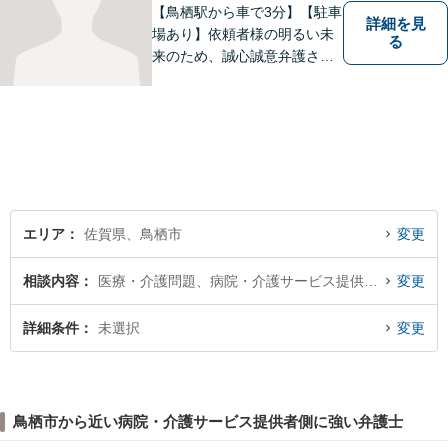
可】
【鳥栖駅から車で3分】【駐車
詳細を見
場あり】依頼者様の明るい未
る
来のため、誠心誠意弁護させ
ていただきます。弁護士とし
て、毅然とした対応を行いま
す。インターネット／刑事／
相続など、幅広い困りごとに
対応可能！【完全個室で対
応】
エリア
佐賀県、鳥栖市
変更
相談内容
医療・介護問題、病院・介護サービス提供者側
変更
詳細条件
未選択
変更
鳥栖市から近い病院・介護サービス提供者側に強い弁護士