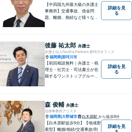
【中四国九州最大級の弁護士
詳細を見
事務所】交通事故、借金問
る
題、離婚、相続など様々な問
題について、「何度でも無
料」の相談を行っています！
まずはお気軽にご相談くださ
い！
後藤 祐太郎
弁護士
弁護士法人Nexill＆Partners 那珂川オフィス
福岡県
那珂川市
|
【初回相談無料｜弁護士・税
詳細を見
理士・社労士・司法書士が在
る
籍するワンストップグルー
プ】Nexill＆Partnersは複数士
業が在籍するワンストップグ
ループです。相続や企業法務
等複数士業の知識が必要な案
森 俊輔
弁護士
件を一括して対応。九州トッ
法律事務所アリスタ
プクラスの豊富な実績。
福岡県
大野城市
白木原駅
から徒歩9分
|
【白木原駅徒歩9分】【地域密
詳細を見
着型】離婚/相続/交通事故/刑
る