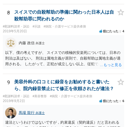
8
スイスでの自殺幇助の準備に関わった日本人は自
殺幇助罪に問われるのか
#慰謝料請求・訴訟
#示談
#病院・介護サービス提供者側
2019年5月20日
役にたった
4
内藤 政信
弁護士
以下、僕の考えですが、 スイスでの積極的安楽死については、日本の
刑法は及ばない。 刑法は属地主義が原則で、自殺幇助は属地主義が適
用される。 したがって、正犯が成立しない以上、従犯である幇助は成
立しな い。 スイスの法律はしりませんが、 おそらく幇助者が問われ
ることはないでしょう。 ほかに日本で成立するような犯罪はないでし
ょう。 遺灰についてはわかりません。おそらく薬物の検査はあるかも
9
美容外科の口コミに録音をお勧めすると書いた
し れませんが、禁製品にはあたらないでしょう。
ら、院内録音禁止にて修正を依頼されたが違法？
#慰謝料請求・訴訟
#美容整形
#病院・介護サービス提供者側
2019年9月2日
役にたった
6
馬場 龍行
弁護士
違法というわけではないですが，約束違反（契約違反）だと言われる