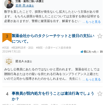
労働・雇用に強い弁護士
しく悪くなってしまったとか， 手術のミスの結果，入院期間が延びて
若井 亮
弁護士
しまったとかいう事情があれば， 追加請求が可能な余地があります。
数字を直したことで、損害が発生ないし拡大したという主張があり得
ただし，手術代の返金に応じた際に「これ以上金銭の請求はしませ
ます。 もちろん損害が発生したことについては主張する側が証明する
ん」という趣旨の合意をしてしまっていると， 上記の請求は，基本的
必要がありますが、警察に被害届を出す、解雇するといった揺さぶり
には困難となります。
をかけてくる場合があります。 上記のような揺さぶりをかけられるこ
とで、損害の証明なくとも解決金という形で支払に応じてしまうケー
スがあるのでご注意ください。
3
製薬会社からのタクシーチケットと後日の支払い
について。
#示談
#慰謝料請求・訴訟
#病院・介護サービス提供者側
2019年7月1日
役にたった
15
匿名A
弁護士
みなし公務員にあたるのではないかと思われます。 製薬会社としては
贈賄行為またはその疑いを持たれる行為をコンプライアンス上避けた
いので上司から指導されたのかもしれません。 先生にも万一迷惑をか
けることになってはいけないと。
4
事務員が院内処方を行うことは違法行為でしょう
か？