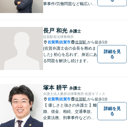
事事件/労働問題など幅広い事
案に対応可能です。弁護士相
談が初めての方もお気軽にご
相談ください。1人1人に合わ
せたオーダーメイド対応を心
長戸 和光
弁護士
がけています。
佐賀駅前法律事務所
佐賀県
佐賀市
佐賀駅
から徒歩1分
|
{佐賀弁護士会の会長を務めま
詳細を見
した} 初心を忘れず、身近にあ
る
る問題を解決し続けます。
塚本 耕平
弁護士
弁護士法人桑原法律事務所 佐賀オフィス
佐賀県
佐賀市
佐賀駅
から徒歩1分
|
【 優しさと強さの弁護士 】離
詳細を見
婚、借金、相続、交通事故、
る
企業法務、刑事事件などのご
相談を承っております。まず