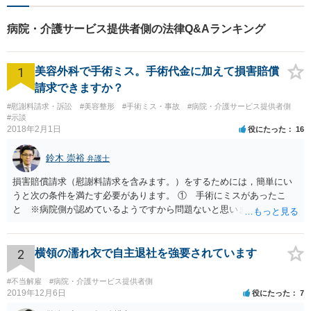
ぐように、丁寧にお悩みをお
伺いいたします。
病院・介護サービス提供者側の法律Q&Aランキング
1
美容外科で手術ミス。手術代金に加えて損害賠償
請求できますか？
#慰謝料請求・訴訟
#美容整形
#手術ミス・事故
#病院・介護サービス提供者側
#示談
2018年2月1日
役にたった
16
鈴木 崇裕
弁護士
損害賠償請求（慰謝料請求を含みます。）をするためには，簡単にい
うと次の条件を満たす必要があります。 ① 手術にミスがあったこ
と ※病院側が認めているようですから問題ないと思います。 ② 手
術のミスの「せいで」仕事を休まなければならなくなったこと ③ 手
術のミスの「せいで」マスクが外せなくなったこと ④ 仕事を休まな
ければならなくなった「せいで」休業損害が発生したこと ⑤ マスク
2
横領の濡れ衣で自主退社を強要されています
を外せなくなった「せいで」経済的に評価できる精神的な損害が発生
したこと 「せいで」と強調した点が，内藤先生のご指摘なさる「相当
#不当解雇
#病院・介護サービス提供者側
因果関係」です。 手術のミスと関係のないことまでは責任追及ができ
2019年12月6日
役にたった
7
ないということです。 手術のミスの結果，手術前と比べて見た目が著