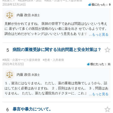
#投薬ミス
#慰謝料請求・訴訟
#病院・介護サービス提供者側
2018年12月14日
役にたった
9
内藤 政信
弁護士
見解が分かれてますね。 医師の管理下であれば問題はないという考え
に 基ずいて多くの医院が資格のない者に薬を出さ せているようです。
調合はだめだがピッキングはいいという意見もあ りますね。 また患者
の負担軽減のために、薬剤師なく院内 処方を積極的に進めてる医者も
いますね。 院外とではかなり金額が低くなるようです。 したがって、
違法とは断じきれないですね。 あなたが罪になることは、まったくあ
5
病院の重複受診に関する法的問題と安全対策は？
りません。 やめるなら、２週間ルールにのっとってやめたほう がいい
でしょう。
#病院・介護サービス提供者側
#患者・入所者側
2021年2月22日
役にたった
11
内藤 政信
弁護士
１，違法にはなりません。 ただし、薬の重複は危険でしょうから、話
はしておく必要はありますね。 ２，罰則はありません。 ３，問題はあ
りません。 ただし、新たな通院先のドクターに、これまでの経緯を話
しておくこと になります。
6
暴言や暴力について。