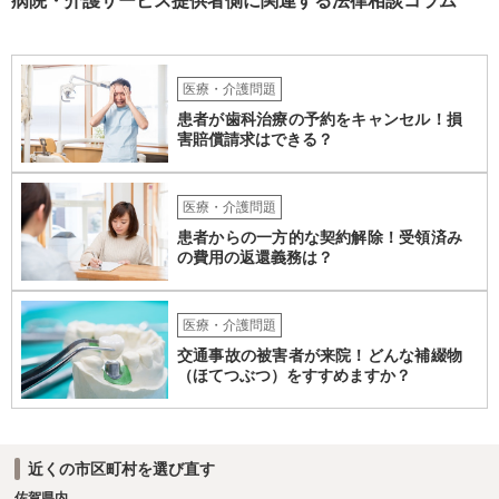
病院・介護サービス提供者側に関連する法律相談コラム
ループホームの方だとも思います。 なので、方法としては冒頭のよう
に保険しかないかなと思いますが、成人の障がい者向けの損害保険が
あるかどうかですね。 あと、家での生活では出なかった他害行動（暴
力）がでたというお話ですが、それは、現在のグループホームの生活
医療・介護問題
に対するお子さんのストレスが出ている可能性も高いところです。 な
患者が歯科治療の予約をキャンセル！損
ので、まだそのグループホームに入って日が浅いなどの場合には、も
害賠償請求はできる？
う少し様子を見るしかありませんが、時間が経っているのに２度目の
他害行動があったということであれば、問題は思ったより深刻かもし
れません。 いずれにせよ、一度職員の方と暴力が生じた際の事実経緯
医療・介護問題
を確認し、またその直近に何か変化がなかったかなどのお子さんの障
患者からの一方的な契約解除！受領済み
がい特性に照らした原因分析をしてみると再発防止策が浮かぶかもし
の費用の返還義務は？
れません。
医療・介護問題
交通事故の被害者が来院！どんな補綴物
（ほてつぶつ）をすすめますか？
近くの市区町村を選び直す
佐賀県内