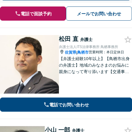
電話で面談予約
メールでお問い合わせ
松田 直
弁護士
弁護士法人ITS法律事務所 鳥栖事務所
佐賀県
鳥栖市
営業時間：本日定休日
|
【弁護士経験10年以上】【鳥栖市出身
の弁護士】地域のみなさまのお悩みに
親身になって寄り添います【交通事
故】正当な権利を主張して正当な賠償
金を獲得します【離婚・男女問題】慰
謝料、財産分与、親権など幅広いトラ
ブルに対応【初回のご相談30分無料】
電話でお問い合わせ
小山 一郎
弁護士