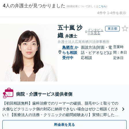
4
人の弁護士が見つかりました
(検索結果について詳しくは
こちら
)
4件中 1-4件を表示
五十嵐 沙
東京都
インタビュ
ーを見る
織
弁護士
弁護士法人広尾有栖川法律事務所
営業時
鳥栖市
か
面談方法(対面・電
らも相談
話・ビデオなど)は
間：本日
受付中
応相談
定休日
病院・介護サービス提供者側
【初回相談無料】歯科治療でのリーマーの破損、脱毛やシミ取りでの
火傷などクリニック側の対応に納得できない場合はぜひご相談くださ
い！【医療法人の法務・クリニックの顧問経験あり】実情に即したア
ドバイスで、納得のできるトラブルの解決を目指します。
料金表を見る