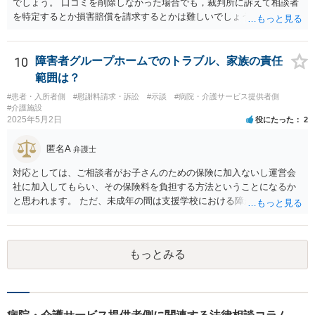
でしょう。 口コミを削除しなかった場合でも，裁判所に訴えて相談者
を特定するとか損害賠償を請求するとかは難しいでしょう。
10
障害者グループホームでのトラブル、家族の責任
範囲は？
#患者・入所者側
#慰謝料請求・訴訟
#示談
#病院・介護サービス提供者側
#介護施設
2025年5月2日
役にたった
2
匿名A
弁護士
対応としては、ご相談者がお子さんのための保険に加入ないし運営会
社に加入してもらい、その保険料を負担する方法ということになるか
と思われます。 ただ、未成年の間は支援学校における障がい児向けの
損害賠償保険があるのですが、成人になってからはそれがあるかどう
かは少し調べてみてはいかがでしょうか。 グループホームは基本的に
要支援者自身が自立して生活する（その責任も負担する）ことを前提
もっとみる
とした支援システムなので、今回のように障がい者による損害や費用
が発生するたびに運営会社が負担するということはシステム的にも経
営的にも不可能に近いと思います。 なかなか重度になってくると受入
れてくれるグループホームも少ないのでおっしゃるように揉めない方
がよく、むしろ職員を増やして対応するとのことで悪くない対応のグ