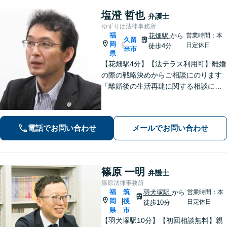
塩澄 哲也
弁護士
ゆずりは法律事務所
福
花畑駅
から
営業時間：本
久留
岡
|
日定休日
徒歩4分
米市
県
【花畑駅4分】【法テラス利用可】離婚
の際の戦略決めからご相談にのります
「離婚後の生活再建に関する相談に対
応」「不動産オーナー・管理会社さま
からのご相談に対応／滞納家賃の回収
や立ち退き・明け渡しなどの賃貸トラ
電話でお問い合わせ
メールでお問い合わせ
ブル」【顧問契約可】
篠原 一明
弁護士
篠原法律事務所
福
筑
羽犬塚駅
から
営業時間：本
岡
後
|
日定休日
徒歩10分
県
市
【羽犬塚駅10分】【初回相談無料】親