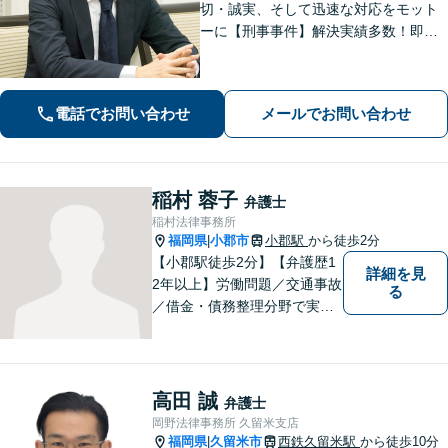
切・誠実、そして迅速な対応をモット
ーに【刑事事件】解決実績多数！即時
接見可。被害者感情にも配慮し、円滑
な解決を図ります【離婚問題】将来の
選択肢と法的権利を明確にし、納得の
電話でお問い合わせ
メールでお問い合わせ
いく決断ができるよう支援いたします
稲村 蓉子
弁護士
稲村法律事務所
福岡県
小郡市
小郡駅
から徒歩2分
|
【小郡駅徒歩2分】【弁護歴1
詳細を見
2年以上】労働問題／交通事故
る
／借金・債務整理分野で実績
多数！「その場しのぎではな
い、未来の生活を見越した解
決」がモットーです。皆様が
笑顔と元気を取り戻し、新た
高田 誠
弁護士
な第一歩を踏み出せるよう、
岡野法律事務所 久留米支店
最大限尽力します。
福岡県
久留米市
西鉄久留米駅
から徒歩10分
|