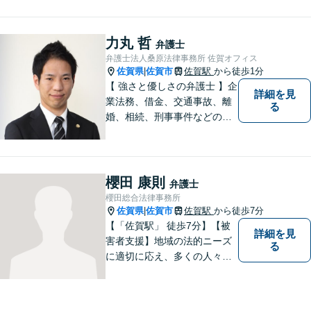
はお気軽にご相談ください。
チーム体制による迅速で最適
なリーガルサービスを提供い
力丸 哲
弁護士
たします。
弁護士法人桑原法律事務所 佐賀オフィス
佐賀県
佐賀市
佐賀駅
から徒歩1分
|
【 強さと優しさの弁護士 】企
詳細を見
業法務、借金、交通事故、離
る
婚、相続、刑事事件などのご
相談を承っております。まず
はお気軽にご相談ください。
チーム体制による迅速で最適
なリーガルサービスを提供い
櫻田 康則
弁護士
たします。
櫻田総合法律事務所
佐賀県
佐賀市
佐賀駅
から徒歩7分
|
【「佐賀駅」 徒歩7分】【被
詳細を見
害者支援】地域の法的ニーズ
る
に適切に応え、多くの人々の
助けとなるために、日々、弁
護活動に努めております。 依
頼者さまの心が少しでも和ら