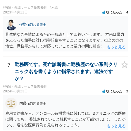
#病院・介護サービス提供者側
#示談
2023年4月11日
役にたった
4
俣野 政紀
弁護士
具体的なご事情によるため一般論として回答いたします。 本来は暴力
をふるった相手に対し損害賠償をすることになりますが、担当の方の
地位、職務等からして対応しないことと暴力の間に相当な関連性（因
果関係）があれば担当の方に対し損害賠償を請求できます。
7
勤務医です。死亡診断書に勤務歴のない系列クリ
ニック名を書くように指示されます。違法です
か？
#病院・介護サービス提供者側
2024年8月23日
役にたった
2
内藤 政信
弁護士
雇用契約書から、オンコール待機業務に関しては、Bクリニックの医療
に関しても、 委託されていると解釈することが可能でしょう。 したが
って、適法な医療行為と見られるでしょう。