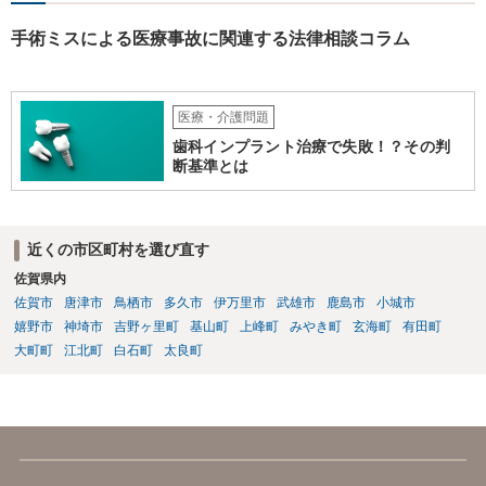
手術ミスによる医療事故に関連する法律相談コラム
医療・介護問題
歯科インプラント治療で失敗！？その判
断基準とは
近くの市区町村を選び直す
佐賀県内
佐賀市
唐津市
鳥栖市
多久市
伊万里市
武雄市
鹿島市
小城市
嬉野市
神埼市
吉野ヶ里町
基山町
上峰町
みやき町
玄海町
有田町
大町町
江北町
白石町
太良町