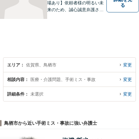
場あり】依頼者様の明るい未
る
来のため、誠心誠意弁護させ
ていただきます。弁護士とし
て、毅然とした対応を行いま
す。インターネット／刑事／
相続など、幅広い困りごとに
対応可能！【完全個室で対
応】
エリア
佐賀県、鳥栖市
変更
相談内容
医療・介護問題、手術ミス・事故
変更
詳細条件
未選択
変更
鳥栖市から近い手術ミス・事故に強い弁護士