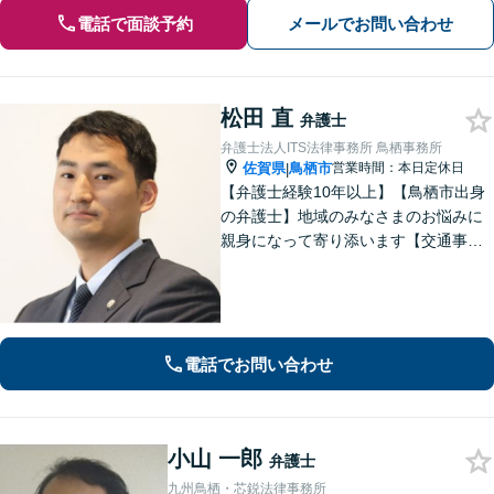
電話で面談予約
メールでお問い合わせ
松田 直
弁護士
弁護士法人ITS法律事務所 鳥栖事務所
佐賀県
鳥栖市
営業時間：本日定休日
|
【弁護士経験10年以上】【鳥栖市出身
の弁護士】地域のみなさまのお悩みに
親身になって寄り添います【交通事
故】正当な権利を主張して正当な賠償
金を獲得します【離婚・男女問題】慰
謝料、財産分与、親権など幅広いトラ
ブルに対応【初回のご相談30分無料】
電話でお問い合わせ
小山 一郎
弁護士
九州鳥栖・芯鋭法律事務所