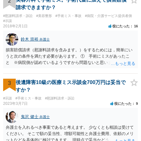
2
請求できますか？
#慰謝料請求・訴訟
#美容整形
#手術ミス・事故
#病院・介護サービス提供者側
#示談
2018年2月1日
役にたった
16
鈴木 崇裕
弁護士
損害賠償請求（慰謝料請求を含みます。）をするためには，簡単にい
うと次の条件を満たす必要があります。 ① 手術にミスがあったこ
と ※病院側が認めているようですから問題ないと思います。 ② 手
術のミスの「せいで」仕事を休まなければならなくなったこと ③ 手
術のミスの「せいで」マスクが外せなくなったこと ④ 仕事を休まな
ければならなくなった「せいで」休業損害が発生したこと ⑤ マスク
3
後遺障害10級の医療ミス示談金700万円は妥当で
を外せなくなった「せいで」経済的に評価できる精神的な損害が発生
すか？
したこと 「せいで」と強調した点が，内藤先生のご指摘なさる「相当
#示談
#手術ミス・事故
#慰謝料請求・訴訟
因果関係」です。 手術のミスと関係のないことまでは責任追及ができ
2023年3月7日
役にたった
9
ないということです。 手術のミスの結果，手術前と比べて見た目が著
しく悪くなってしまったとか， 手術のミスの結果，入院期間が延びて
鬼沢 健士
弁護士
しまったとかいう事情があれば， 追加請求が可能な余地があります。
ただし，手術代の返金に応じた際に「これ以上金銭の請求はしませ
弁護士を入れるべき事案であると考えます。 少なくとも相談は受けて
ん」という趣旨の合意をしてしまっていると， 上記の請求は，基本的
ください。 そこで額の妥当性、増額可能性と弁護士費用、依頼のメリ
には困難となります。
ットなどを具体的に検討できます。 現時点で妥当かどうかを即断する