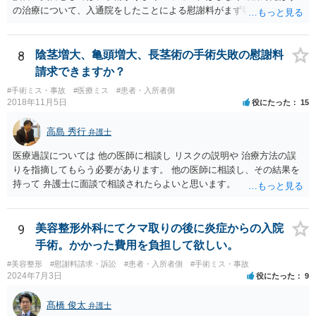
の治療について、入通院をしたことによる慰謝料がまず挙げられ、こ
れは入通院の期間に応じて決まります。 また、視力低下などの後遺症
が残った場合には、後遺症についての慰謝料や、逸失利益なども請求
の対象になってきます。 あくまでケースバイケースなので、今回の事
8
陰茎増大、亀頭増大、長茎術の手術失敗の慰謝料
案に必ずしも当てはまるものとは言い切れませんが、過去の裁判例を
請求できますか？
見ると、白内障の手術に失敗して片目の視力がほぼ失われたような事
#手術ミス・事故
#医療ミス
#患者・入所者側
案の場合、800万円程度の慰謝料が認められた事案もあります。 医療
2018年11月5日
役にたった
15
事故の場合、相手が保険を使った対応になることが多いため、交渉を
円滑に進めるためには早期に弁護士委任された方がよいのではないか
高島 秀行
弁護士
と思います。
医療過誤については 他の医師に相談し リスクの説明や 治療方法の誤
りを指摘してもらう必要があります。 他の医師に相談し、その結果を
持って 弁護士に面談で相談されたらよいと思います。
9
美容整形外科にてクマ取りの後に炎症からの入院
手術。かかった費用を負担して欲しい。
#美容整形
#慰謝料請求・訴訟
#患者・入所者側
#手術ミス・事故
2024年7月3日
役にたった
9
髙橋 俊太
弁護士