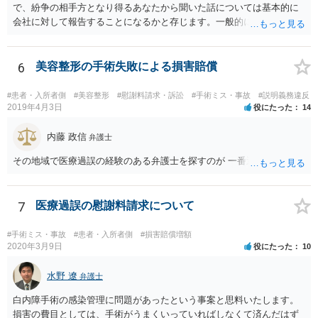
で、紛争の相手方となり得るあなたから聞いた話については基本的に
会社に対して報告することになるかと存じます。一般的に弁護士かぎ
りの話にしてほしいという相手方の要望を受け容れることは状況によ
ってはあるかもしれませんが、相手方に誤解を与える可能性があり、
利益相反の問題が生じうるのでそういった要請は拒絶する場合が大半
6
美容整形の手術失敗による損害賠償
でしょうし、とりわけ今回の状況において弁護士かぎりの話にしてほ
しいという要望を受け容れる弁護士はほとんどいないと思います。 会
#患者・入所者側
#美容整形
#慰謝料請求・訴訟
#手術ミス・事故
#説明義務違反
社内の部署に相談した場合についても通常は会社内で情報共有が図ら
2019年4月3日
役にたった
14
れるでしょうから、結局のところ、関係資料等をまとめて一度弁護士
に相談した上で、事案の見通し等を示してもらい、訴訟するかどうか
内藤 政信
弁護士
を早急に決断された方が良いかと存じます。訴訟提起を選択される場
その地域で医療過誤の経験のある弁護士を探すのが 一番近道だね。
合は、通常、会社が隠蔽のため過去の記録を廃棄すること等を防ぐた
め、弁護士と相談の上、訴え提起前の証拠保全の要否等を検討するこ
とになります。 いずれにせよ、あなたの動きを悟られた場合、少なく
7
医療過誤の慰謝料請求について
とも一般論としては会社が隠蔽工作を行う可能性があるため、慎重な
対応が必要になってくるかと存じます。
#手術ミス・事故
#患者・入所者側
#損害賠償増額
2020年3月9日
役にたった
10
水野 遼
弁護士
白内障手術の感染管理に問題があったという事案と思料いたします。
損害の費目としては、手術がうまくいっていればしなくて済んだはず