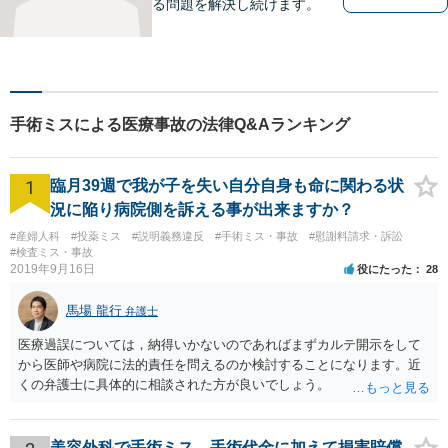
る問題を解決し続けます。
手術ミスによる医療事故の法律Q&Aランキング
1
臨月39週で我が子を失い自分自身も命に関わる状
況に陥り病院側を訴える事が出来ますか？
#産婦人科
#投薬ミス
#説明義務違反
#手術ミス・事故
#慰謝料請求・訴訟
#検査ミス・事故
2019年9月16日
役にたった
28
馬場 龍行
弁護士
医療過誤については，納得いかないのであればまずカルテ開示をして
から医師や病院に法的責任を問えるのか検討することになります。近
くの弁護士に具体的に相談された方が良いでしょう。
美容外科で手術ミス。手術代金に加えて損害賠償