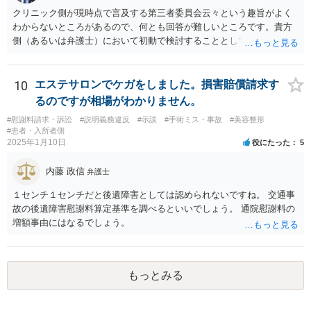
クリニック側が現時点で言及する第三者委員会云々という趣旨がよく
わからないところがあるので、何とも回答が難しいところです。貴方
側（あるいは弁護士）において初動で検討することとしては、クリニ
ックから診療記録の入手をすること、緊急入院先の診断内容の確認や
医師意見聴取などが考えられるかと思います。それらを踏まえてクリ
ニック側の過失を肯定できそうであれば、クリニックに対して具体的
10
エステサロンでケガをしました。損害賠償請求す
に損害賠償請求をしていくことになります。
るのですが相場がわかりません。
#慰謝料請求・訴訟
#説明義務違反
#示談
#手術ミス・事故
#美容整形
#患者・入所者側
2025年1月10日
役にたった
5
内藤 政信
弁護士
１センチ１センチだと後遺障害としては認められないですね。 交通事
故の後遺障害慰謝料算定基準を調べるといいでしょう。 通院慰謝料の
増額事由にはなるでしょう。
もっとみる