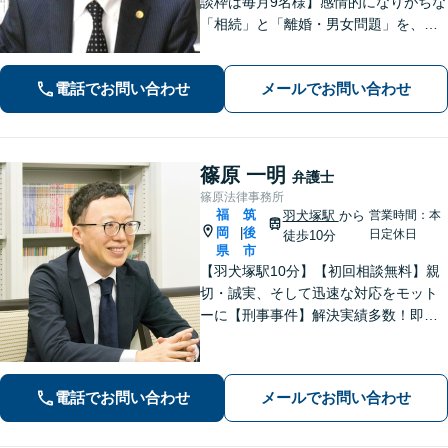
談枠は毎月9名様】感情的になりがちな
「相続」と「離婚・男女問題」を、穏
やかに解決できるよう奮闘中。「実
務」の分析・研究なくして、にわか知
電話でお問い合わせ
メールでお問い合わせ
識・独自の見解では闘えません。「借
金問題」も私が一貫して全工程を対応
します。
篠原 一明
弁護士
篠原法律事務所
福
筑
羽犬塚駅
から
営業時間：本
岡
後
|
日定休日
徒歩10分
県
市
【羽犬塚駅10分】【初回相談無料】親
切・誠実、そして迅速な対応をモット
ーに【刑事事件】解決実績多数！即時
接見可。被害者感情にも配慮し、円滑
な解決を図ります【離婚問題】将来の
選択肢と法的権利を明確にし、納得の
電話でお問い合わせ
メールでお問い合わせ
いく決断ができるよう支援いたします