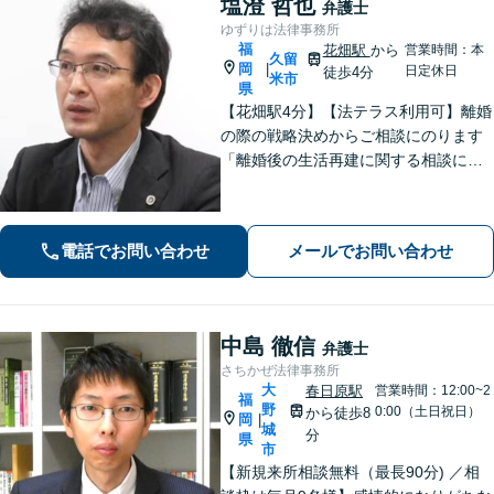
塩澄 哲也
弁護士
ゆずりは法律事務所
福
花畑駅
から
営業時間：本
久留
岡
|
日定休日
徒歩4分
米市
県
【花畑駅4分】【法テラス利用可】離婚
の際の戦略決めからご相談にのります
「離婚後の生活再建に関する相談に対
応」「不動産オーナー・管理会社さま
からのご相談に対応／滞納家賃の回収
や立ち退き・明け渡しなどの賃貸トラ
電話でお問い合わせ
メールでお問い合わせ
ブル」【顧問契約可】
中島 徹信
弁護士
さちかぜ法律事務所
大
春日原駅
営業時間：12:00~2
福
野
0:00（土日祝日）
から徒歩8
岡
|
城
分
県
市
【新規来所相談無料（最長90分) ／相