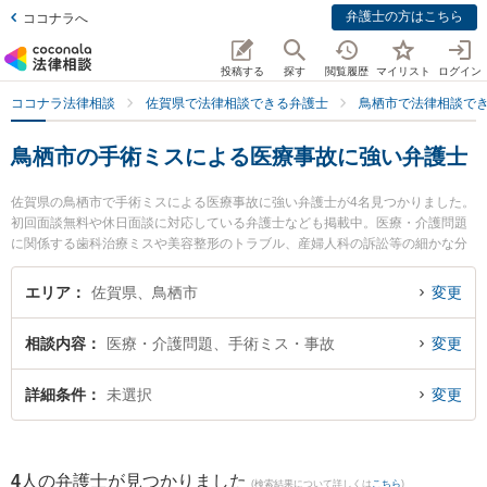
弁護士の方はこちら
ココナラへ
投稿する
探す
閲覧履歴
マイリスト
ログイン
ココナラ法律相談
佐賀県で法律相談できる弁護士
鳥栖市で法律相談で
鳥栖市の手術ミスによる医療事故に強い弁護士
佐賀県の鳥栖市で手術ミスによる医療事故に強い弁護士が4名見つかりました。
初回面談無料や休日面談に対応している弁護士なども掲載中。医療・介護問題
に関係する歯科治療ミスや美容整形のトラブル、産婦人科の訴訟等の細かな分
野での絞り込み検索もでき便利です。特に弁護士法人ITS法律事務所 鳥栖事務
所の松田 直弁護士や九州鳥栖・芯鋭法律事務所の小山 一郎弁護士、九州鳥栖・
エリア
佐賀県、鳥栖市
変更
芯鋭法律事務所の竹下 正実弁護士のプロフィール情報や弁護士費用、強みなど
が注目されています。『鳥栖市で土日や夜間に発生した手術ミスによる医療事
相談内容
医療・介護問題、手術ミス・事故
変更
故のトラブルを今すぐに弁護士に相談したい』『手術ミスによる医療事故のト
ラブル解決の実績豊富な近くの弁護士を検索したい』『初回相談無料で手術ミ
スによる医療事故を法律相談できる鳥栖市内の弁護士に相談予約したい』など
詳細条件
未選択
変更
でお困りの相談者さんにおすすめです。
4
人の弁護士が見つかりました
(検索結果について詳しくは
こちら
)