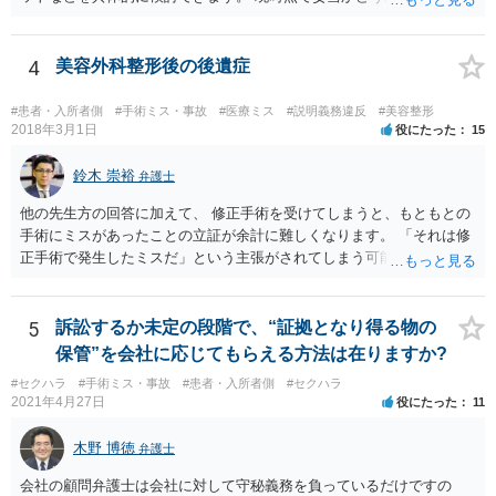
ことを避けた方がいいです。
4
美容外科整形後の後遺症
#患者・入所者側
#手術ミス・事故
#医療ミス
#説明義務違反
#美容整形
2018年3月1日
役にたった
15
鈴木 崇裕
弁護士
他の先生方の回答に加えて、 修正手術を受けてしまうと、もともとの
手術にミスがあったことの立証が余計に難しくなります。 「それは修
正手術で発生したミスだ」という主張がされてしまう可能性があるか
らです。 心身の苦痛はあるでしょうけれども、損害賠償請求などをご
検討なさっているのであれば、修正手術を受けるまえに弁護士に相談
して対応を決めることを強くお勧めいたします。
5
訴訟するか未定の段階で、“証拠となり得る物の
保管”を会社に応じてもらえる方法は在りますか?
#セクハラ
#手術ミス・事故
#患者・入所者側
#セクハラ
2021年4月27日
役にたった
11
木野 博徳
弁護士
会社の顧問弁護士は会社に対して守秘義務を負っているだけですの