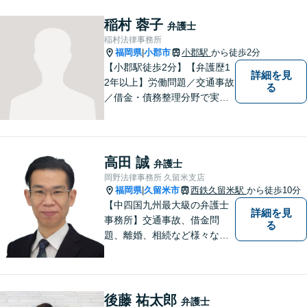
稲村 蓉子
弁護士
稲村法律事務所
福岡県
小郡市
小郡駅
から徒歩2分
|
【小郡駅徒歩2分】【弁護歴1
詳細を見
2年以上】労働問題／交通事故
る
／借金・債務整理分野で実績
多数！「その場しのぎではな
い、未来の生活を見越した解
決」がモットーです。皆様が
笑顔と元気を取り戻し、新た
高田 誠
弁護士
な第一歩を踏み出せるよう、
岡野法律事務所 久留米支店
最大限尽力します。
福岡県
久留米市
西鉄久留米駅
から徒歩10分
|
【中四国九州最大級の弁護士
詳細を見
事務所】交通事故、借金問
る
題、離婚、相続など様々な問
題について、「何度でも無
料」の相談を行っています！
まずはお気軽にご相談くださ
い！
後藤 祐太郎
弁護士