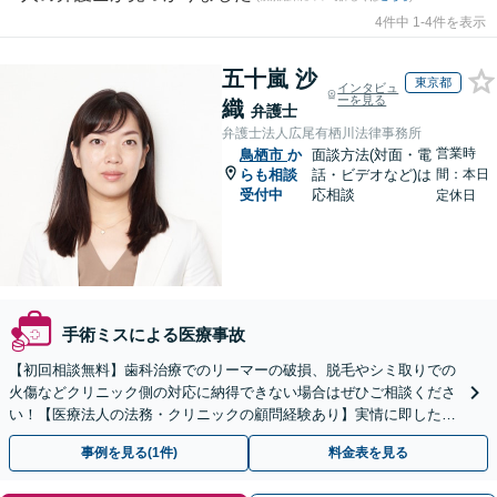
4件中 1-4件を表示
五十嵐 沙
東京都
インタビュ
ーを見る
織
弁護士
弁護士法人広尾有栖川法律事務所
営業時
鳥栖市
か
面談方法(対面・電
らも相談
話・ビデオなど)は
間：本日
受付中
応相談
定休日
手術ミスによる医療事故
【初回相談無料】歯科治療でのリーマーの破損、脱毛やシミ取りでの
火傷などクリニック側の対応に納得できない場合はぜひご相談くださ
い！【医療法人の法務・クリニックの顧問経験あり】実情に即したア
ドバイスで、納得のできるトラブルの解決を目指します。
事例を見る(1件)
料金表を見る