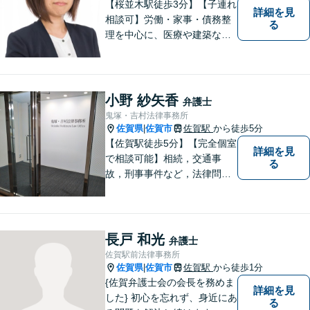
【桜並木駅徒歩3分】【子連れ
詳細を見
相談可】労働・家事・債務整
る
理を中心に、医療や建築など
より専門的な訴訟にも携わ
り、幅広い経験を積んできま
した。まずはご相談だけで
も、早めにお越しいただい
小野 紗矢香
弁護士
て、一緒に解決を目指しまし
鬼塚・吉村法律事務所
ょう。
佐賀県
佐賀市
佐賀駅
から徒歩5分
|
【佐賀駅徒歩5分】【完全個室
詳細を見
で相談可能】相続，交通事
る
故，刑事事件など，法律問題
でお困りの方は，是非私たち
にご相談下さい。 悩みは私た
ちにお預けいただき，笑顔を
お持ち帰りいただけるよう，
長戸 和光
弁護士
全力を尽くします。
佐賀駅前法律事務所
佐賀県
佐賀市
佐賀駅
から徒歩1分
|
{佐賀弁護士会の会長を務めま
詳細を見
した} 初心を忘れず、身近にあ
る