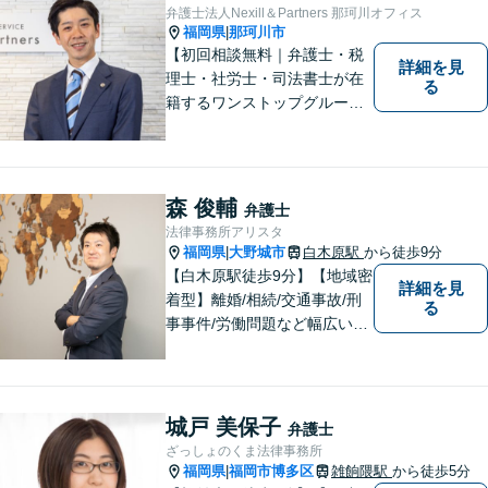
弁護士法人Nexill＆Partners 那珂川オフィス
福岡県
那珂川市
|
【初回相談無料｜弁護士・税
詳細を見
理士・社労士・司法書士が在
る
籍するワンストップグルー
プ】Nexill＆Partnersは複数士
業が在籍するワンストップグ
ループです。相続や企業法務
等複数士業の知識が必要な案
森 俊輔
弁護士
件を一括して対応。九州トッ
法律事務所アリスタ
プクラスの豊富な実績。
福岡県
大野城市
白木原駅
から徒歩9分
|
【白木原駅徒歩9分】【地域密
詳細を見
着型】離婚/相続/交通事故/刑
る
事事件/労働問題など幅広い事
案に対応可能です。弁護士相
談が初めての方もお気軽にご
相談ください。1人1人に合わ
せたオーダーメイド対応を心
城戸 美保子
弁護士
がけています。
ざっしょのくま法律事務所
福岡県
福岡市博多区
雑餉隈駅
から徒歩5分
|