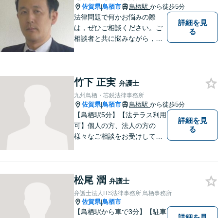
佐賀県
鳥栖市
鳥栖駅
から徒歩5分
|
法律問題で何かお悩みの際
詳細を見
は，ぜひご相談ください。ご
る
相談者と共に悩みながら，い
い解決を目指したいと思って
おります
竹下 正実
弁護士
九州鳥栖・芯鋭法律事務所
佐賀県
鳥栖市
鳥栖駅
から徒歩5分
|
【鳥栖駅5分】【法テラス利用
詳細を見
可】個人の方、法人の方の
る
様々なご相談をお受けしてお
ります。依頼者様のお話をし
っかりお聞きし、お気持ちや
ご事情に沿った解決策をご提
松尾 潤
案いたします。【債務整理・
弁護士
残業代請求については初回面
弁護士法人ITS法律事務所 鳥栖事務所
談無料】【土日祝・夜間相談
佐賀県
鳥栖市
|
可】
【鳥栖駅から車で3分】【駐車
詳細を見