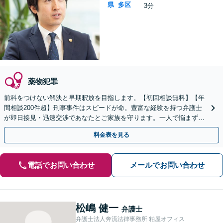
県
多区
3分
薬物犯罪
前科をつけない解決と早期釈放を目指します。【初回相談無料】【年
間相談200件超】刑事事件はスピードが命。豊富な経験を持つ弁護士
が即日接見・迅速交渉であなたとご家族を守ります。一人で悩まず今
すぐご相談ください【英語対応可能】
料金表を見る
電話でお問い合わせ
メールでお問い合わせ
松嶋 健一
弁護士
弁護士法人奔流法律事務所 粕屋オフィス