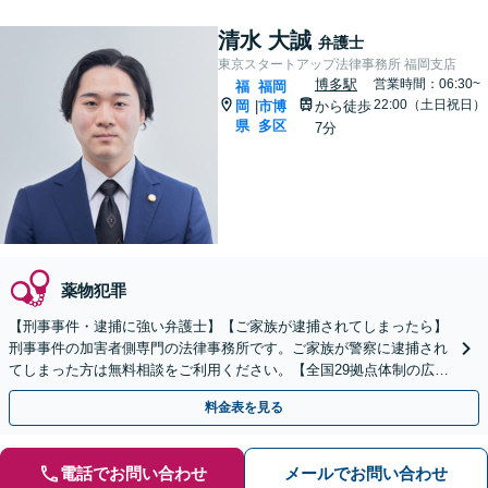
清水 大誠
弁護士
東京スタートアップ法律事務所 福岡支店
博多駅
営業時間：06:30~
福
福岡
22:00（土日祝日）
岡
市博
から徒歩
|
県
多区
7分
薬物犯罪
【刑事事件・逮捕に強い弁護士】【ご家族が逮捕されてしまったら】
刑事事件の加害者側専門の法律事務所です。ご家族が警察に逮捕され
てしまった方は無料相談をご利用ください。【全国29拠点体制の広域
対応】【弁護士待機中/当日中の電話相談可(予約制)】
料金表を見る
電話でお問い合わせ
メールでお問い合わせ