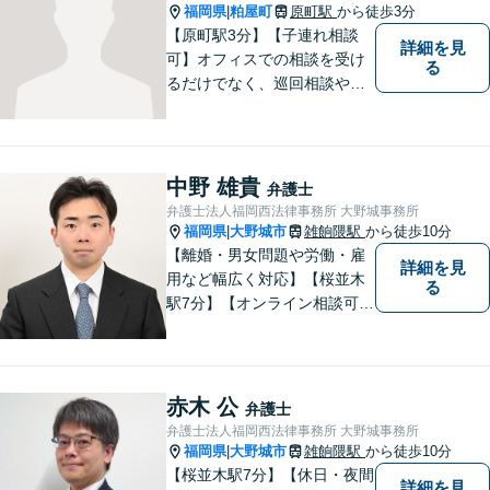
福岡県
粕屋町
原町駅
から徒歩3分
|
【原町駅3分】【子連れ相談
詳細を見
可】オフィスでの相談を受け
る
るだけでなく、巡回相談や出
張相談を定期的に実施、住民
の皆様のニーズに応えられる
よう夜間や休日相談にも柔軟
に対応しております。安心し
中野 雄貴
弁護士
てお任せください。
弁護士法人福岡西法律事務所 大野城事務所
福岡県
大野城市
雑餉隈駅
から徒歩10分
|
【離婚・男女問題や労働・雇
詳細を見
用など幅広く対応】【桜並木
る
駅7分】【オンライン相談可
能】【ＬＩＮＥ対応可】 依頼
者様のお話をじっくりとお伺
いし、問題の本質を理解した
上で、最適な解決策を共に考
赤木 公
弁護士
えます。
弁護士法人福岡西法律事務所 大野城事務所
福岡県
大野城市
雑餉隈駅
から徒歩10分
|
【桜並木駅7分】【休日・夜間
詳細を見