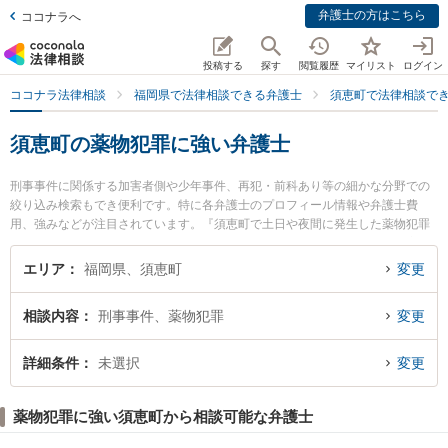
弁護士の方はこちら
ココナラへ
投稿する
探す
閲覧履歴
マイリスト
ログイン
ココナラ法律相談
福岡県で法律相談できる弁護士
須恵町で法律相談で
須恵町の薬物犯罪に強い弁護士
刑事事件に関係する加害者側や少年事件、再犯・前科あり等の細かな分野での
絞り込み検索もでき便利です。特に各弁護士のプロフィール情報や弁護士費
用、強みなどが注目されています。『須恵町で土日や夜間に発生した薬物犯罪
のトラブルを今すぐに弁護士に相談したい』『薬物犯罪のトラブル解決の実績
豊富な近くの弁護士を検索したい』『初回相談無料で薬物犯罪を法律相談でき
エリア
福岡県、須恵町
変更
る須恵町内の弁護士に相談予約したい』などでお困りの相談者さんにおすすめ
です。
相談内容
刑事事件、薬物犯罪
変更
詳細条件
未選択
変更
薬物犯罪に強い須恵町から相談可能な弁護士