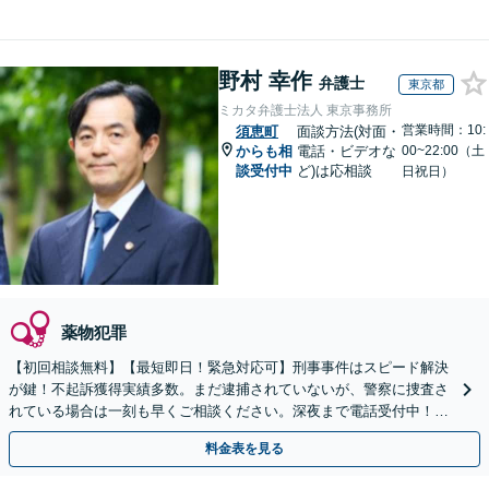
野村 幸作
弁護士
東京都
ミカタ弁護士法人 東京事務所
営業時間：10:
須恵町
面談方法(対面・
からも相
電話・ビデオな
00~22:00（土
談受付中
ど)は応相談
日祝日）
薬物犯罪
【初回相談無料】【最短即日！緊急対応可】刑事事件はスピード解決
が鍵！不起訴獲得実績多数。まだ逮捕されていないが、警察に捜査さ
れている場合は一刻も早くご相談ください。深夜まで電話受付中！痴
漢／盗撮／のぞき／その他性犯罪など
料金表を見る