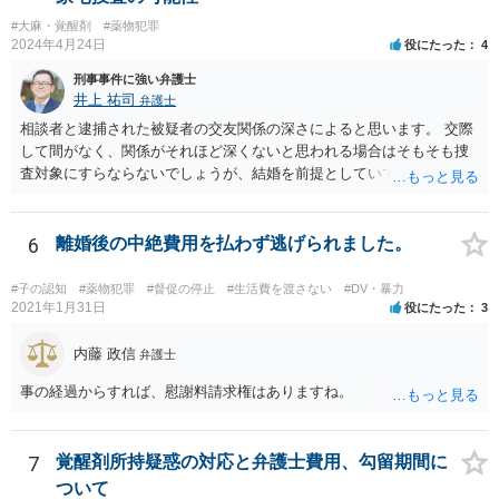
#大麻・覚醒剤
#薬物犯罪
2024年4月24日
役にたった
4
刑事事件に強い弁護士
井上 祐司
弁護士
相談者と逮捕された被疑者の交友関係の深さによると思います。 交際
して間がなく、関係がそれほど深くないと思われる場合はそもそも捜
査対象にすらならないでしょうが、結婚を前提としていて、頻繁にLIN
E等のやり取りをしており、そのやり取りの中に薬物の存在を疑わせる
ものがある、という事情が存在する場合、まずは任意での参考人聴取
が行われ、その結果を受けて捜索差押許可状の発布を検討する、とい
6
離婚後の中絶費用を払わず逃げられました。
う流れになるでしょう。 恋人にあたる方とのやり取り中に薬物の存在
を疑われるやり取りが一切なく、共同所持が疑われる状況にないので
#子の認知
#薬物犯罪
#督促の停止
#生活費を渡さない
#DV・暴力
あれば、心配は特に必要ないかと思われます。
2021年1月31日
役にたった
3
内藤 政信
弁護士
事の経過からすれば、慰謝料請求権はありますね。
7
覚醒剤所持疑惑の対応と弁護士費用、勾留期間に
ついて