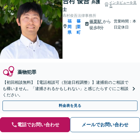
𠮷村 俊吾
弁護
インタビューを見
る
士
𠮷村俊吾法律事務所
福
篠
篠栗駅
から
営業時間：本
岡
栗
|
日定休日
徒歩8分
県
町
薬物犯罪
【初回相談無料】【電話相談可（別途日程調整）】逮捕前のご相談で
も構いません。「逮捕されるかもしれない」と感じたらすぐにご相談
ください。
料金表を見る
電話でお問い合わせ
メールでお問い合わせ