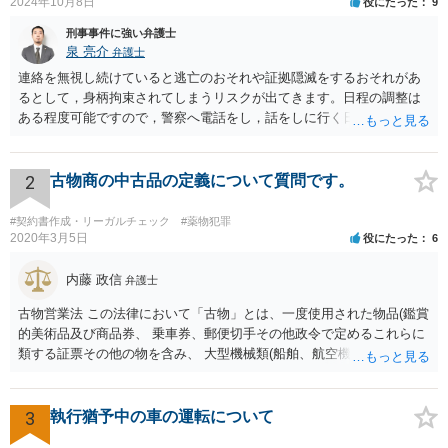
2024年10月8日
役にたった
9
刑事事件に強い弁護士
泉 亮介
弁護士
連絡を無視し続けていると逃亡のおそれや証拠隠滅をするおそれがあ
るとして，身柄拘束されてしまうリスクが出てきます。日程の調整は
ある程度可能ですので，警察へ電話をし，話をしに行く日程の調整を
された方が良いでしょう。 もし一人で行くことが不安であれば，弁護
士に同行を依頼することも可能です。
2
古物商の中古品の定義について質問です。
#契約書作成・リーガルチェック
#薬物犯罪
2020年3月5日
役にたった
6
内藤 政信
弁護士
古物営業法 この法律において「古物」とは、一度使用された物品(鑑賞
的美術品及び商品券、 乗車券、郵便切手その他政令で定めるこれらに
類する証票その他の物を含み、 大型機械類(船舶、航空機、工作機械そ
の他これらに類する物をいう。)で政令で 定めるものを除く。以下同
じ。)若しくは使用されない物品で使用のために取引 きされたもの又は
これらの物品に幾分の手入れをしたものをいう。 単純に言うと、一
3
執行猶予中の車の運転について
度、消費者の手に渡ったものは、法律上は、古物になります。 したが