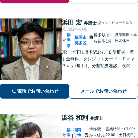
浜田 宏
弁護士
インタビューを見る
浜田法律事務所
福
博多駅
か
営業時間：本
福岡市
岡
|
日定休日
ら徒歩1分
博多区
県
JR・地下鉄博多駅1分、Ｂ型肝炎・着
手金無料、クレジットカード・Ｐａｙ
Ｐａｙ利用可、分割払要相談、夜間・
休日相談可（要事前予約）、弁護士歴2
1年。インターネット問題、医療、離
婚、相続、後見、交通事故、借金、労
電話でお問い合わせ
メールでお問い合わせ
働、民事全般取扱い
澁谷 和利
弁護士
.
博多駅
営業時間：07:00~
福
福岡
22:00（土日祝日）
岡
市博
から徒歩
|