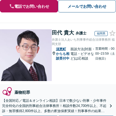
電話でお問い合わせ
メールでお問い合わせ
田代 貴大
弁護士
福岡県
弁護士法人あいち刑事事件総合法律事務所 福
岡支部
営業時間：00:
須恵町
面談方法(対面・
からも相
電話・ビデオな
00~23:59（土
談受付中
ど)は応相談
日祝日）
薬物犯罪
【全国対応／電話＆オンライン相談】日本で数少ない刑事・少年事件
完全特化の全国的刑事総合法律事務所！相談件数24,700件以上、不起
訴・無罪獲得2,800件以上、多数の釈放保釈実績！刑事事件の結果は