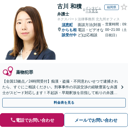
古川 和積
福岡県
インタビュ
ーを見る
弁護士
ネクスパート法律事務所 北九州オフィス
営業時間：09:
須恵町
面談方法(対面・
からも相
電話・ビデオな
00~21:00（土
談受付中
ど)は応相談
日祝日）
薬物犯罪
【全国13拠点／24時間受付】痴漢・盗撮・不同意わいせつで逮捕され
たら、すぐにご相談ください。刑事事件の示談交渉の経験豊富な弁護
士がスピード対応します！不起訴・早期釈放を目指して粘りの弁護活
動を行います。
料金表を見る
電話でお問い合わせ
メールでお問い合わせ