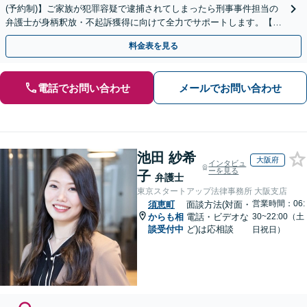
(予約制)】ご家族が犯罪容疑で逮捕されてしまったら刑事事件担当の
弁護士が身柄釈放・不起訴獲得に向けて全力でサポートします。【毎
月100名以上の相談実績】【全国対応】
料金表を見る
電話でお問い合わせ
メールでお問い合わせ
池田 紗希
大阪府
インタビュ
ーを見る
子
弁護士
東京スタートアップ法律事務所 大阪支店
営業時間：06:
須恵町
面談方法(対面・
からも相
電話・ビデオな
30~22:00（土
談受付中
ど)は応相談
日祝日）