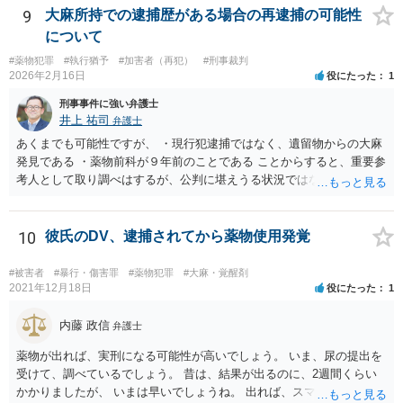
9
大麻所持での逮捕歴がある場合の再逮捕の可能性
について
#薬物犯罪
#執行猶予
#加害者（再犯）
#刑事裁判
2026年2月16日
役にたった
1
刑事事件に強い弁護士
井上 祐司
弁護士
あくまでも可能性ですが、 ・現行犯逮捕ではなく、遺留物からの大麻
発見である ・薬物前科が９年前のことである ことからすると、重要参
考人として取り調べはするが、公判に堪えうる状況ではないとして、
嫌疑不十分として起訴猶予となる可能性も否定できないように思いま
す。
10
彼氏のDV、逮捕されてから薬物使用発覚
#被害者
#暴行・傷害罪
#薬物犯罪
#大麻・覚醒剤
2021年12月18日
役にたった
1
内藤 政信
弁護士
薬物が出れば、実刑になる可能性が高いでしょう。 いま、尿の提出を
受けて、調べているでしょう。 昔は、結果が出るのに、2週間くらい
かかりましたが、 いまは早いでしょうね。 出れば、スマホの押収と家