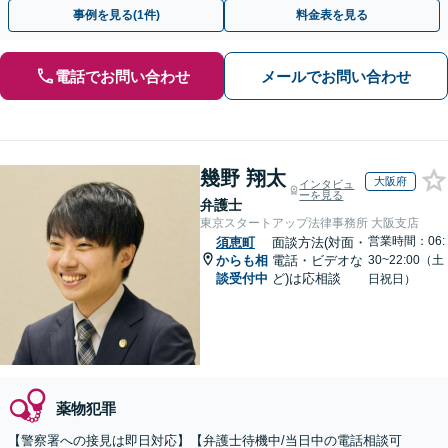
弁護士の腕次第で変わります【初回相談無料】
事例を見る(1件)
料金表を見る
電話でお問い合わせ
メールでお問い合わせ
幾野 翔太
大阪府
インタビュ
ーを見る
弁護士
東京スタートアップ法律事務所 大阪支店
営業時間：06:
須恵町
面談方法(対面・
からも相
電話・ビデオな
30~22:00（土
談受付中
ど)は応相談
日祝日）
薬物犯罪
【警察署への接見は即日対応】【弁護士待機中/当日中の電話相談可