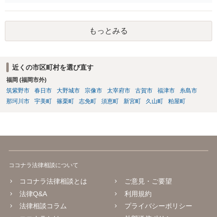
宅捜索ですね。
もっとみる
近くの市区町村を選び直す
福岡 (福岡市外)
筑紫野市
春日市
大野城市
宗像市
太宰府市
古賀市
福津市
糸島市
那珂川市
宇美町
篠栗町
志免町
須恵町
新宮町
久山町
粕屋町
ココナラ法律相談について
ココナラ法律相談とは
ご意見・ご要望
法律Q&A
利用規約
法律相談コラム
プライバシーポリシー