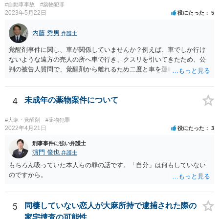
って、転売するなら、許可証が必要ですが、取り締まりが追いつきま
#自動車事故
#薬物犯罪
せ んね。事実上、野放しですね。 また、アマゾンなどでは、独自に新
2023年5月22日
役にたった
5
品の定義を定めていますね。
内藤 秀男
弁護士
覚醒剤事件に関し、車が関係していませんか？例えば、車でしか行け
ないような遠方の売人の所へ車で行き、クスリを引いてきたため、公
判の被告人質問で、覚醒剤から離れるため二度と車を運転をしない、
と誓約したとか？ つまり、あなたの執行猶予中の前科と車の運転に関
連性があるかどうかです。 もし、まったく関連性がなく、あなたが言
うように悪質な道路交通法違反もせず、単純に過失運転致傷を起こし
4
未成年の薬物案件について
ただけなら、通常は、異種犯罪の執行猶予を取り消されることはあり
ません。もちろん、初犯の人でも一発で公判請求されるような重大事
#大麻・覚醒剤
#薬物犯罪
故（例えば、複数人が亡くなるとか、無車検・無保険で後遺障害を生
2022年4月21日
役にたった
3
じた被害者への賠償が全くできないとか。）などでなければ、交通事
刑事事件に強い弁護士
故についてしっかり反省し、相手方への賠償責任を果たすことができ
濵門 俊也
弁護士
れば、異種前科で執行猶予中であっても、罰金刑で済み、執行猶予を
もちろん吸っていた本人らの罪の話です。「自分」は何もしていない
取り消されない可能性が高いです。 通勤で車を使われていたり、趣味
のですから。
が車の運転なのですね。 一番大事なことは、あなたが二度と覚醒剤に
手を出さず、まじめに立派な社会人として生活することです。クスリ
とは決別するため、車の運転で気分転換することもとても良いことだ
5
同棲していない恋人が大麻所持で逮捕された際の
と思います。 人生は、その気があれば、十分やり直せます。頑張って
ください。
家宅捜査の可能性