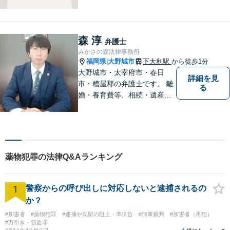
森 淳
弁護士
みかさの森法律事務所
福岡県
大野城市
下大利駅
から徒歩1分
|
大野城市・太宰府市・春日
詳細を見
市・糟屋郡の弁護士です。 離
る
婚・養育費等、相続・遺産分
割、交通事故、借金問題、損
害賠償・慰謝料請求、労働問
題に注力しています。 初回無
料相談あり。出張相談あり。
２０時まで営業。福岡県全域
薬物犯罪の法律Q&Aランキング
と周辺対応。
1
警察からの呼び出しに対応しないと逮捕されるの
か？
#加害者
#薬物犯罪
#逮捕や勾留の阻止・準抗告
#刑事裁判
#加害者（再犯）
#万引き・窃盗罪