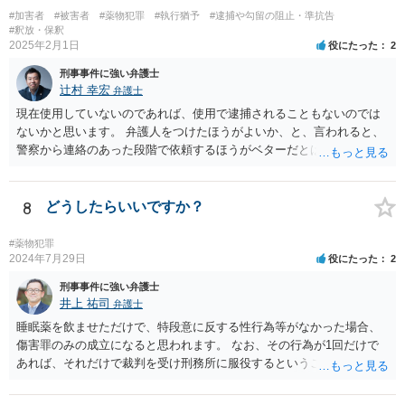
#加害者
#被害者
#薬物犯罪
#執行猶予
#逮捕や勾留の阻止・準抗告
#釈放・保釈
2025年2月1日
役にたった
2
刑事事件に強い弁護士
辻村 幸宏
弁護士
現在使用していないのであれば、使用で逮捕されることもないのでは
ないかと思います。 弁護人をつけたほうがよいか、と、言われると、
警察から連絡のあった段階で依頼するほうがベターだとは思います。
費用面は、各弁護士で異なりますので、お問合せいただくことをおす
すめします。勾留については、そもそも逮捕されるかどうかもわかり
ませんが、逮捕された場合には基本的には10日処理となるのではない
8
どうしたらいいですか？
かと思います。
#薬物犯罪
2024年7月29日
役にたった
2
刑事事件に強い弁護士
井上 祐司
弁護士
睡眠薬を飲ませただけで、特段意に反する性行為等がなかった場合、
傷害罪のみの成立になると思われます。 なお、その行為が1回だけで
あれば、それだけで裁判を受け刑務所に服役するということは考えに
くいです。