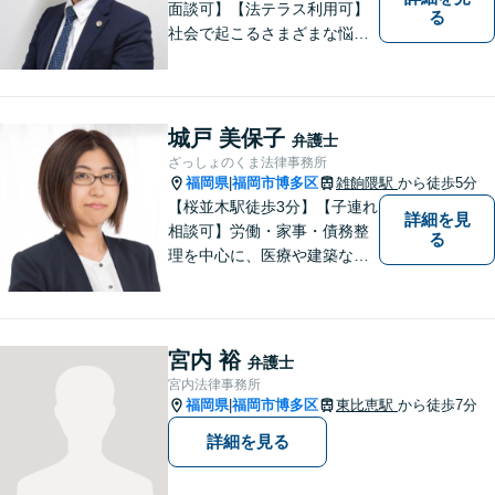
面談可】【法テラス利用可】
る
社会で起こるさまざまな悩み
に寄り添い、一件一件丁寧に
取り組むことで、皆さまに安
心を届けたいと考えていま
す。 困りごとやご相談があり
城戸 美保子
弁護士
ましたら、どうぞお気軽にお
ざっしょのくま法律事務所
声がけください。
福岡県
福岡市博多区
雑餉隈駅
から徒歩5分
|
【桜並木駅徒歩3分】【子連れ
詳細を見
相談可】労働・家事・債務整
る
理を中心に、医療や建築など
より専門的な訴訟にも携わ
り、幅広い経験を積んできま
した。まずはご相談だけで
も、早めにお越しいただい
宮内 裕
弁護士
て、一緒に解決を目指しまし
宮内法律事務所
ょう。
福岡県
福岡市博多区
東比恵駅
から徒歩7分
|
詳細を見る