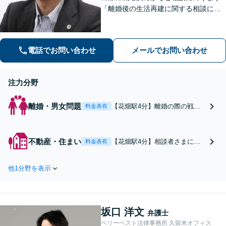
「離婚後の生活再建に関する相談に対
応」「不動産オーナー・管理会社さま
からのご相談に対応／滞納家賃の回収
や立ち退き・明け渡しなどの賃貸トラ
電話でお問い合わせ
メールでお問い合わせ
ブル」【顧問契約可】
注力分野
離婚・男女問題
【花畑駅4分】離婚の際の戦略
料金表有
決めからご相談にのります。依
頼者さまに寄り添った対応で、
依頼者さまとともに問題解決
不動産・住まい
【花畑駅4分】相談者さまに寄
料金表有
「離婚後の生活再建に関する相
り添った対応で、不動産トラブ
談にも対応」離婚協議・調停／
ルを解決へ導きます「オーナ
慰謝料請求／財産分与／親権・
他1分野を表示
ー・管理会社さまからのご相談
養育費・面会交流／婚姻費用な
に対応／滞納家賃の回収や立ち
ど【子連れ相談可】
退き・明け渡しなどの賃貸トラ
ブルほか」「借主側の立退料交
坂口 洋文
渉にも対応」【顧問契約可】
弁護士
ベリーベスト法律事務所 久留米オフィス