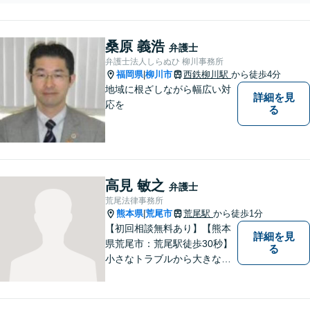
ム」があなたを徹底サポー
貞の慰謝料請求をし
ト！【相談料：初回無料※1】
たい」等お任せくだ
不利益な話し合いが進む前
さい。【リーズナブ
桑原 義浩
に、今すぐ相談！
弁護士
ルな料金設定】
弁護士法人しらぬひ 柳川事務所
福岡県
柳川市
西鉄柳川駅
から徒歩4分
|
地域に根ざしながら幅広い対
詳細を見
応を
る
高見 敏之
弁護士
荒尾法律事務所
熊本県
荒尾市
荒尾駅
から徒歩1分
|
【初回相談無料あり】【熊本
詳細を見
県荒尾市：荒尾駅徒歩30秒】
る
小さなトラブルから大きな問
題まで、法律のプロにお任せ
下さい。