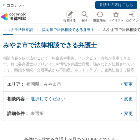
弁護士の方はこちら
ココナラへ
投稿する
探す
閲覧履歴
マイリスト
ログイン
ココナラ法律相談
福岡県で法律相談できる弁護士
みやま市で法律相談
みやま市で法律相談できる弁護士
相談内容を絞り込むことで、料金表や事例、インタビュー有無が表示できま
す。特に各弁護士のプロフィール情報や弁護士費用、強みなどが注目されてい
ます。離婚や相続、交通事故から不動産、ネットトラブル、企業法務まで幅広
く取り扱う弁護士が多数。こんな法律相談をお持ちの方は是非ご利用くださ
い。みやま市で土日や夜間に発生した不倫慰謝料トラブルを今すぐに弁護士に
エリア
福岡県、みやま市
変更
相談したい』『交通事故の過失割合や後遺障害のトラブル解決の実績豊富な近
くの弁護士を検索したい』『初回相談無料で自己破産や債務整理を法律相談で
相談内容
選択してください
変更
きるみやま市内の弁護士に相談予約したい』などでお困りの相談者さんにおす
すめです。
詳細条件
未選択
変更
条件に一致する弁護士が見つかりませんでした