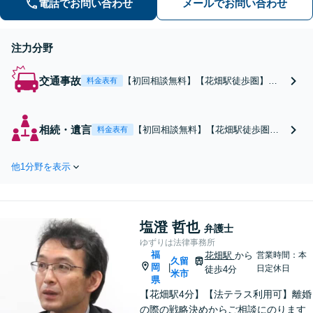
電話でお問い合わせ
メールでお問い合わせ
注力分野
交通事故
【初回相談無料】【花畑駅徒歩圏】
料金表有
【無料駐車場あり】交通事故に遭った
ら、まずはご相談を！保険会社との交
渉は弁護士にお任せください。早めの
相続・遺言
【初回相談無料】【花畑駅徒歩圏】
料金表有
ご依頼で治療費の打ち切り阻止・示談
【無料駐車場あり】遺言書作成・家
金の増額が望めます。早めのご相談で
族信託・遺産分割協議など、早めの
充分な補償を！
他1分野を表示
ご相談で円滑な相続を！依頼者様の
お気持ちを大切に、真摯に取り組み
ます。遺留分減殺請求等、揉めた場
合も親身になって対応致します。
塩澄 哲也
弁護士
ゆずりは法律事務所
福
花畑駅
から
営業時間：本
久留
岡
|
日定休日
徒歩4分
米市
県
【花畑駅4分】【法テラス利用可】離婚
の際の戦略決めからご相談にのります