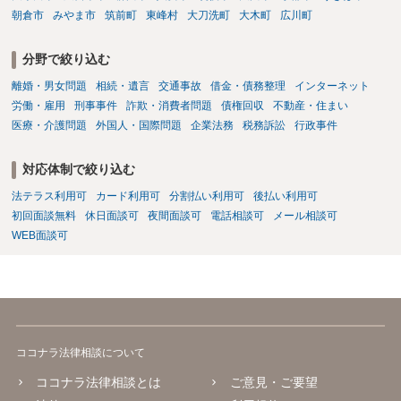
朝倉市
みやま市
筑前町
東峰村
大刀洗町
大木町
広川町
分野で絞り込む
離婚・男女問題
相続・遺言
交通事故
借金・債務整理
インターネット
労働・雇用
刑事事件
詐欺・消費者問題
債権回収
不動産・住まい
医療・介護問題
外国人・国際問題
企業法務
税務訴訟
行政事件
対応体制で絞り込む
法テラス利用可
カード利用可
分割払い利用可
後払い利用可
初回面談無料
休日面談可
夜間面談可
電話相談可
メール相談可
WEB面談可
ココナラ法律相談について
ココナラ法律相談とは
ご意見・ご要望