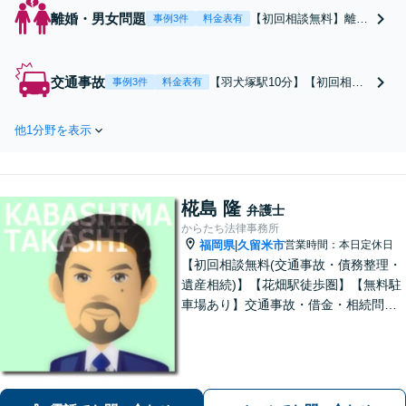
離婚・男女問題
【初回相談無料】離婚
事例3件
料金表有
の検討段階から、慰謝
料請求や財産分与など
離婚時のトラブルまで
交通事故
【羽犬塚駅10分】【初回相談
事例3件
料金表有
幅広く対応。将来の選
無料】【弁護士特約利用可】
択肢と法的権利を明確
少額の物損事故から、死亡事
にし、納得のいく決断
他1分野を表示
故や高次脳機能障害の重大事
ができるようサポート
件まで幅広く対応。然るべき
いたします【羽犬塚駅
補償を受け取れるよう、最善
10分】【当日・休日・
を尽くします。交渉や交通事
夜間相談OK】
椛島 隆
故裁判もお任せください【当
弁護士
日・休日・夜間相談OK】
からたち法律事務所
福岡県
久留米市
営業時間：本日定休日
|
【初回相談無料(交通事故・債務整理・
遺産相続)】【花畑駅徒歩圏】【無料駐
車場あり】交通事故・借金・相続問題
に注力対応。親しみやすい弁護士が依
頼者様のために粘り強く、最良の結果
を追求します。困ったらすぐにご相談
ください。