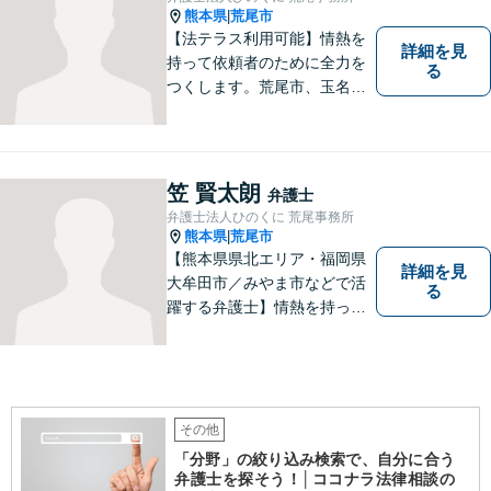
熊本県
荒尾市
|
【法テラス利用可能】情熱を
詳細を見
持って依頼者のために全力を
る
つくします。荒尾市、玉名郡
市などの県北や福岡県大牟田
市、みやま市なども対応可
能。個人、企業どちらの案件
にも対応可能ですのでお気軽
笠 賢太朗
弁護士
にご相談ください。【幅広い
弁護士法人ひのくに 荒尾事務所
案件のご相談可能】
熊本県
荒尾市
|
【熊本県県北エリア・福岡県
詳細を見
大牟田市／みやま市などで活
る
躍する弁護士】情熱を持って
依頼者のために全力を尽くす
ことをモットーに、皆様の問
題に1つ1つ丁寧に取り組みま
す。離婚 、相続、交通事故、
企業法務など幅広いお困りご
その他
とに対応可能です！
「分野」の絞り込み検索で、自分に合う
弁護士を探そう！│ココナラ法律相談の