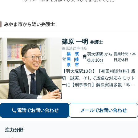
みやま市から近い弁護士
篠原 一明
弁護士
篠原法律事務所
福
筑
羽犬塚駅
から
営業時間：本
岡
後
|
日定休日
徒歩10分
県
市
【羽犬塚駅10分】【初回相談無料】親
切・誠実、そして迅速な対応をモット
ーに【刑事事件】解決実績多数！即時
接見可。被害者感情にも配慮し、円滑
な解決を図ります【離婚問題】将来の
選択肢と法的権利を明確にし、納得の
電話でお問い合わせ
メールでお問い合わせ
いく決断ができるよう支援いたします
注力分野