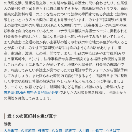
の代理交渉、遺産分割交渉、の対処や依頼を弁護士に問い合わせたり、住居侵
入の量刑や持ち家を売らずに自己破産できるか、借地権譲渡のトラブル、婚約
破棄の慰謝料相場、のような悩みについて法律の専門家である弁護士に法律相
談したいという方々の悩みに応える弁護士がいます。みやま市(福岡県)の弁護
士の法律相談料の相場は30分あたり5,000円です。現在弁護士への相談料や依
頼料金は自由化されているためココナラ法律相談の弁護士ページに掲載される
料金表等を確認したり、気になる弁護士へ問い合わせてみると良いでしょう。
また弁護士は交通の便が良い主要駅の近くや行政の中心地に事務所を構えるこ
とが多いです。みやま市(福岡県)の駅には次のような5の駅があります。瀬
高、南瀬高、渡瀬、江の浦、開です。また、行政の中心はみやま市役所(みや
ま市瀬高町小川５)です。法律事務所や弁護士相談できる場所は利便性を重視
しこれらの近くにあることが多いです。地域や相談分野、料金等の確認がで
き、相談してみたい弁護士が見つかった方は電話や予約フォームから面談予約
してみましょう。また限られた時間内で話ができるよう、面談当日までに整理
した事実や経緯と希望の解決方針をしっかり伝えられるように準備しましょ
う。一方で、依頼ではなく、疑問解消などを目的に相談のみをご希望の方は
無料法律Q&A(無料会員登録が必要)
であなたの相談を匿名投稿し、弁護士から
の回答を募集してみましょう。
近くの市区町村を選び直す
筑後
大牟田市
久留米市
柳川市
八女市
筑後市
大川市
小郡市
うきは市