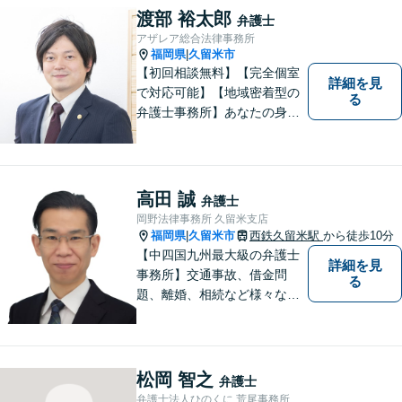
渡部 裕太郎
弁護士
アザレア総合法律事務所
福岡県
久留米市
|
【初回相談無料】【完全個室
詳細を見
で対応可能】【地域密着型の
る
弁護士事務所】あなたの身近
な理解者として、一つひとつ
の声にしっかりと耳を傾け、
問題解決まで丁寧にお手伝い
します！少しでもお悩みの方
高田 誠
弁護士
はお気軽にご相談ください。
岡野法律事務所 久留米支店
福岡県
久留米市
西鉄久留米駅
から徒歩10分
|
【中四国九州最大級の弁護士
詳細を見
事務所】交通事故、借金問
る
題、離婚、相続など様々な問
題について、「何度でも無
料」の相談を行っています！
まずはお気軽にご相談くださ
い！
松岡 智之
弁護士
弁護士法人ひのくに 荒尾事務所