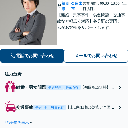
福岡
久留米
営業時間：09:30~18:00（土
|
県
市
日祝日）
【離婚・刑事事件・労働問題・交通事
故など幅広く対応】各分野の専門チー
ムがお客様をサポートします。
電話でお問い合わせ
メールでお問い合わせ
注力分野
離婚・男女問題
【初回相談無料】あ
事例10件
料金表有
なたの利益の最大化
を目指します。まず
は電話・メールで状
交通事故
【土日祝日相談対応／全国対
事例3件
料金表有
況を丁寧にお聞きし
応】弁護士、パラリーガル、
ます。「離婚を希望
医療コーディネーターで構成
している」「離婚を
他3分野を表示
された「交通事故専門チー
切り出された」「不