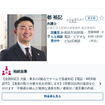
都 裕記
東京都
インタビュー
を見る
弁護士
弁護士法人新都法律事務所 東京事務所
営業時間：0
宗像市
か
面談方法(対面・
らも相談
電話・ビデオな
9:00~19:00
受付中
ど)は応相談
（平日）
相続放棄
【全国対応】大阪・東京の2拠点でチームで迅速対応【電話・WEB相
談可】【遺産の取り分最大化を目指します】1営業日以内の返信を心
がけます「不動産が絡んだ複雑な遺産分割／遺留分／遺言書の作成・
執行／事業承継など、お任せください」【休日相談あり】
料金表を見る