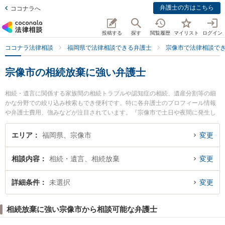
弁護士の方はこちら
ココナラへ
投稿する
探す
閲覧履歴
マイリスト
ログイン
ココナラ法律相談
福岡県で法律相談できる弁護士
宗像市で法律相談で
宗像市の相続放棄に強い弁護士
相続・遺言に関係する家族間の相続トラブルや認知症の相続、遺産分割等の細
かな分野での絞り込み検索もでき便利です。特に各弁護士のプロフィール情報
や弁護士費用、強みなどが注目されています。『宗像市で土日や夜間に発生し
た相続放棄のトラブルを今すぐに弁護士に相談したい』『相続放棄のトラブル
解決の実績豊富な近くの弁護士を検索したい』『初回相談無料で相続放棄を法
エリア
福岡県、宗像市
変更
律相談できる宗像市内の弁護士に相談予約したい』などでお困りの相談者さん
におすすめです。
相談内容
相続・遺言、相続放棄
変更
詳細条件
未選択
変更
相続放棄に強い宗像市から相談可能な弁護士