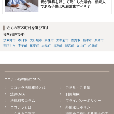
親が債務を残して死亡した場合、相続人
である子供は相続放棄すべき？
近くの市区町村を選び直す
福岡 (福岡市外)
筑紫野市
春日市
大野城市
宗像市
太宰府市
古賀市
福津市
糸島市
那珂川市
宇美町
篠栗町
志免町
須恵町
新宮町
久山町
粕屋町
ココナラ法律相談について
ココナラ法律相談とは
ご意見・ご要望
法律Q&A
利用規約
法律相談コラム
プライバシーポリシー
ココナラとは
外部送信ポリシー
よくあるご質問
掲載をご検討の弁護士の方