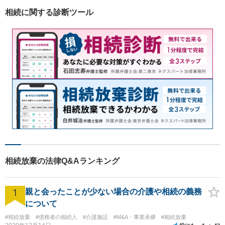
かな」と思わず、遠慮なくご
相続に関する診断ツール
相談ください。
相続放棄の法律Q&Aランキング
1
親と会ったことが少ない場合の介護や相続の義務
について
#相続放棄
#債務者の相続人
#介護施設
#M&A・事業承継
#相続放棄