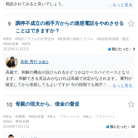
もやむを得ないほど多くの人に広く誤解されている知識、とはいえま
相談されてみると良いでしょう。
せん。 そのため、個人的見解としては上記③において（場合によって
は①も）認められない可能性が高いのではないかと考えます。 ご参考
まで。
9
調停不成立の相手方からの迷惑電話をやめさせる
ことはできますか？
#調停
#相続トラブルの代理交渉
#家族間の相続トラブル
#相続財産調査・鑑定
#相続放棄
#調停
2018年11月2日
役にたった
9
高島 秀行
弁護士
高裁で、和解の機会が設けられるかどうかはケースバイケースとなり
ます。 和解できる見込みがなければ高裁で決定がなされます。 審判が
確定してから依頼してもよいですが 今の段階でも相手方の連絡が迷惑
であれば 弁護士に依頼してもよいと思います。
10
母親の現夫から、借金の督促
#借金・浪費癖
#相続放棄
#個人・プライベート
#個人・プライベート
#M&A・事業承継
2020年7月27日
役にたった
10