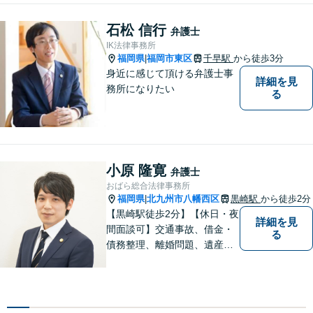
も構いませんので、お困りの
方は気軽にご相談ください。
石松 信行
弁護士
IK法律事務所
福岡県
福岡市東区
千早駅
から徒歩3分
|
身近に感じて頂ける弁護士事
詳細を見
務所になりたい
る
小原 隆寛
弁護士
おばら総合法律事務所
福岡県
北九州市八幡西区
黒崎駅
から徒歩2分
|
【黒崎駅徒歩2分】【休日・夜
詳細を見
間面談可】交通事故、借金・
る
債務整理、離婚問題、遺産相
続など。ご依頼者さまが安心
して相談できる雰囲気作りを
心がけています。「こんなこ
と弁護士に相談してもいいの