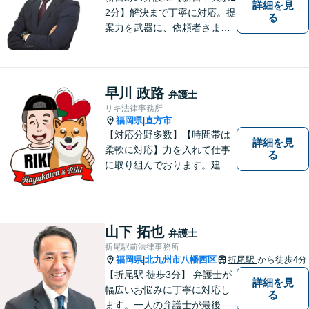
詳細を見
2分】解決まで丁寧に対応。提
る
案力を武器に、依頼者さまの
お気持ちを優先した納得の解
決を目指します。相続・遺言
書作成／借金問題／離婚・不
貞慰謝料請求のご相談はお任
早川 政路
弁護士
せください【夜間／休日相談
リキ法律事務所
可（要予約）】
福岡県
直方市
|
【対応分野多数】【時間帯は
詳細を見
柔軟に対応】力を入れて仕事
る
に取り組んでおります。建築
不動産／交通事故／ 離婚・男
女問題／企業法務／刑事事件
／行政事件／遺言・相続など
多数の分野に対応可能。是非
山下 拓也
弁護士
一度お気軽ご相談ください。
折尾駅前法律事務所
福岡県
北九州市八幡西区
折尾駅
から徒歩4分
|
【折尾駅 徒歩3分】 弁護士が
詳細を見
幅広いお悩みに丁寧に対応し
る
ます。一人の弁護士が最後ま