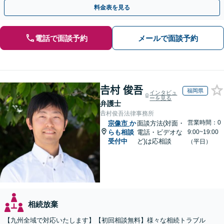
不動産会社と連携し無料査定&財産調査も◎
料金表を見る
電話で面談予約
メールで面談予約
𠮷村 俊吾
福岡県
インタビュ
ーを見る
弁護士
𠮷村俊吾法律事務所
営業時間：0
宗像市
か
面談方法(対面・
らも相談
電話・ビデオな
9:00~19:00
受付中
ど)は応相談
（平日）
相続放棄
【九州全域で対応いたします】【初回相談無料】様々な相続トラブル