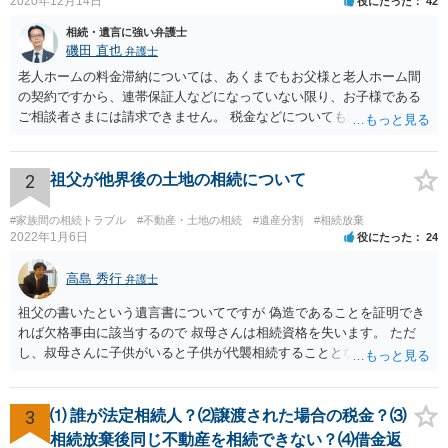
2020年12月14日
役にたった
42
相続・遺言に強い弁護士
磯田 直也
弁護士
老人ホームの料金滞納については、あくまでもお父様と老人ホーム間
の契約ですから、連帯保証人などになっていない限り、お子様である
ご相談者さまには請求できません。 税金などについても滞納している
のはお父様ですから、お子様に請求が来ることはありません。 生活保
護受給の際に扶養できないかという連絡が役所から来ますが、できな
い旨回答すればそれまでです。 相続が開始した場合については先述の
2
祖父が他界後の土地の相続について
通りです。 民法上の扶養義務はご相談者さまがお考えのほど強いもの
ではありません。 あくまでも、余力の範囲で認められるものです。 親
#家族間の相続トラブル
#不動産・土地の相続
#遺産分割
#相続放棄
の介護は子供がみるという民法の条文はありません。 また、親に対す
2022年1月6日
役にたった
24
る扶養義務は配偶者や子に対する扶養義務に比べて弱いものです。 生
まれてすぐ両親が離婚し、その後会っていなかったという事情も、扶
高島 秀行
弁護士
養義務の順位を下げる一つの理由になります。
祖父の書いたという遺言書についてですが 偽造であることを証明でき
れば欠格事由に該当するので 叔母さんは相続資格を失います。 ただ
し、叔母さんに子供がいると子供が代襲相続することとなります。 い
ずれにせよ、弁護士に面談で相談された方が良いと思います。
3
⑴ 誰が法定相続人？⑵譲渡された場合の税金？⑶
相続放棄後同じ不動産を相続できない？⑷借金返