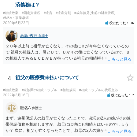
済義務は？
#相続放棄
#固定資産税
#遺言
#遺産分割
#成年後見(生前の財産管理)
#M&A・事業承継
2020年6月23日
役にたった
16
高島 秀行
弁護士
２０年以上前に祖母が亡くなり、その後にＢが今年亡くなっているの
で 祖母の相続人は、母とＢで、Ｂがその後に亡くなっているので、Ｂ
の相続人であるＥＣＤがＢが持っている祖母の相続権も相続すること
となります。 したがって、遺産分割協議するにも、相続放棄するにも
Ｅも行う必要があります。 Ｂの配偶者であるＥは常にＢの相続人とな
ります。
4
祖父の医療費未払いについて
#相続放棄
#家族間の相続トラブル
#相続放棄
#相続トラブルの代理交渉
2022年3月16日
役にたった
7
匿名A
弁護士
まず、連帯保証人の叔母が亡くなったことで、叔母の2人の娘がその連
帯保証債務を相続しますが、叔母には他にも相続人はいるのでしょう
か？ 次に、祖父が亡くなったことで、叔母の2人の娘がそれぞれ4分の
1を相続し、あなたの母が2分の1を相続します。