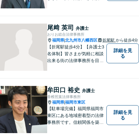
で責任をもって対応してくれ
るという安心感は小さな法律
事務所である当事務所の強み
です。【丁寧な対応】
尾﨑 英司
弁護士
おりお総合法律事務所
福岡県
北九州市八幡西区
折尾駅
から徒歩4分
|
【折尾駅徒歩4分】【弁護士3
詳細を見
名体制】皆さまが気軽に相談
る
出来る街の法律事務所を目指
し、お一人おひとりに丁寧な
対応を心がけております。交
通事故・債務整理・相続・不
倫慰謝料のご相談は初回無料
牟田口 裕史
弁護士
です。【夜間・土日対応】
香椎照葉法律事務所
福岡県
福岡市東区
|
【駐車場完備】福岡県福岡市
詳細を見
東区にある地域密着型の法律
る
事務所です。信頼関係を築
き、早期の円満解決を目指し
ます。まずは、些細なことで