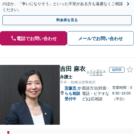
のほか、「争いになりそう」といった不安がある方も遠慮なくご相談
ください。
料金表を見る
電話でお問い合わせ
メールでお問い合わせ
吉田 麻衣
福岡県
インタビュ
ーを見る
弁護士
平井・柏﨑法律事務所
営業時間：0
宗像市
か
面談方法(対面・
らも相談
電話・ビデオな
9:30~16:00
受付中
ど)は応相談
（平日）