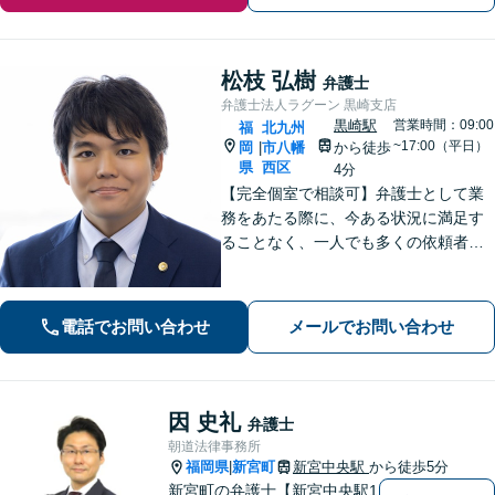
松枝 弘樹
弁護士
弁護士法人ラグーン 黒崎支店
黒崎駅
営業時間：09:00
福
北九州
~17:00（平日）
岡
市八幡
から徒歩
|
県
西区
4分
【完全個室で相談可】弁護士として業
務をあたる際に、今ある状況に満足す
ることなく、一人でも多くの依頼者の
方々の悩みを解決すべく、成長してい
きたいと考えております。弁護士とし
ての法的な支援を丁寧に行えるよう心
電話でお問い合わせ
メールでお問い合わせ
掛け、日々努力を重ねていきます。
因 史礼
弁護士
朝道法律事務所
福岡県
新宮町
新宮中央駅
から徒歩5分
|
新宮町の弁護士【新宮中央駅1