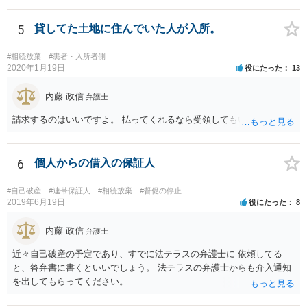
5
貸してた土地に住んでいた人が入所。
#相続放棄
#患者・入所者側
2020年1月19日
役にたった
13
内藤 政信
弁護士
請求するのはいいですよ。 払ってくれるなら受領してもいいですよ。
6
個人からの借入の保証人
#自己破産
#連帯保証人
#相続放棄
#督促の停止
2019年6月19日
役にたった
8
内藤 政信
弁護士
近々自己破産の予定であり、すでに法テラスの弁護士に 依頼してる
と、答弁書に書くといいでしょう。 法テラスの弁護士からも介入通知
を出してもらってください。