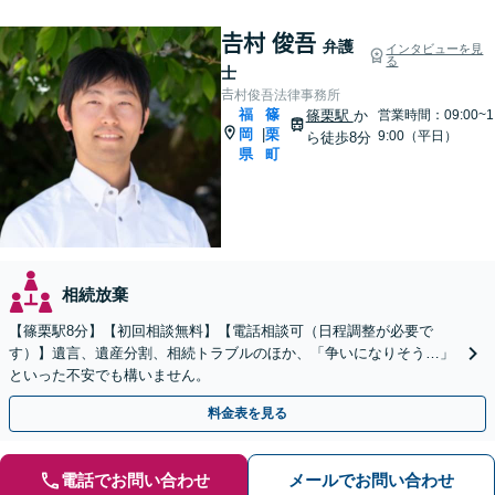
𠮷村 俊吾
弁護
インタビューを見
る
士
𠮷村俊吾法律事務所
福
篠
篠栗駅
か
営業時間：09:00~1
岡
栗
|
9:00（平日）
ら徒歩8分
県
町
相続放棄
【篠栗駅8分】【初回相談無料】【電話相談可（日程調整が必要で
す）】遺言、遺産分割、相続トラブルのほか、「争いになりそう…」
といった不安でも構いません。
料金表を見る
電話でお問い合わせ
メールでお問い合わせ