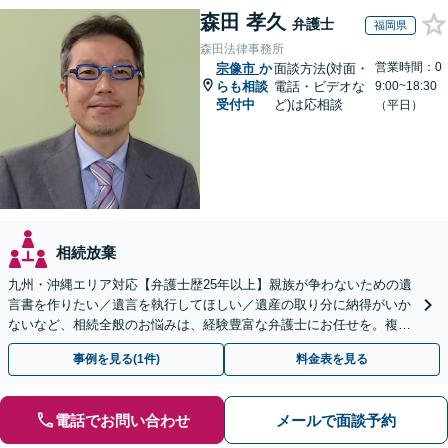
森田 孝久
弁護士
福岡県
森田法律事務所
営業時間：0
宗像市
か
面談方法(対面・
らも相談
電話・ビデオな
9:00~18:30
受付中
ど)は応相談
（平日）
相続放棄
九州・沖縄エリア対応【弁護士歴25年以上】親族が争わないための遺
言書を作りたい／遺言を執行してほしい／遺産の取り分に納得がいか
ないなど、相続全般のお悩みは、経験豊富な弁護士にお任せを。複雑
な問題も粘り強く対応し、解決に導きます。
事例を見る(1件)
料金表を見る
電話でお問い合わせ
メールで面談予約