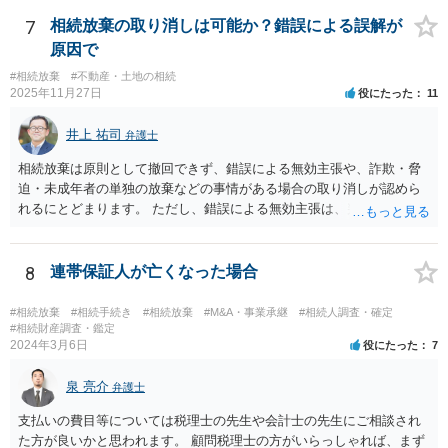
7
相続放棄の取り消しは可能か？錯誤による誤解が
原因で
#相続放棄
#不動産・土地の相続
2025年11月27日
役にたった
11
井上 祐司
弁護士
相続放棄は原則として撤回できず、錯誤による無効主張や、詐欺・脅
迫・未成年者の単独の放棄などの事情がある場合の取り消しが認めら
れるにとどまります。 ただし、錯誤による無効主張は、判例によれ
ば、民法95条の錯誤の無効主張と同様の要件を要求するものであり、
①放棄する動機が相続放棄申述書に記載されるなど、外部に表示され
ている、②その錯誤が相続放棄を取り消しうるほどの重大な影響をも
8
連帯保証人が亡くなった場合
たらしたこと、③相続放棄をした人が十分な調査を行っていたなど重
大な過失がなかったことを証明する必要があります。 なお、前提とし
#相続放棄
#相続手続き
#相続放棄
#M&A・事業承継
#相続人調査・確定
て、相続放棄の無効を単独で主張し認めてもらう法制度は現在、日本
#相続財産調査・鑑定
2024年3月6日
役にたった
7
にはありません。 そのため、個別具体的な権利主張・請求を行う中
で、相続放棄の無効を主張する、という流れになろうかと思います。
泉 亮介
結論として、重要な問題であるため一度は法律相談を実際に受けられ
弁護士
たほうが良いとは思います。 もっとも私見としては、 >相続放棄して
支払いの費目等については税理士の先生や会計士の先生にご相談され
も、その子（孫）が代わりに相続する というのは、真実と受け取って
た方が良いかと思われます。 顧問税理士の方がいらっしゃれば、まず