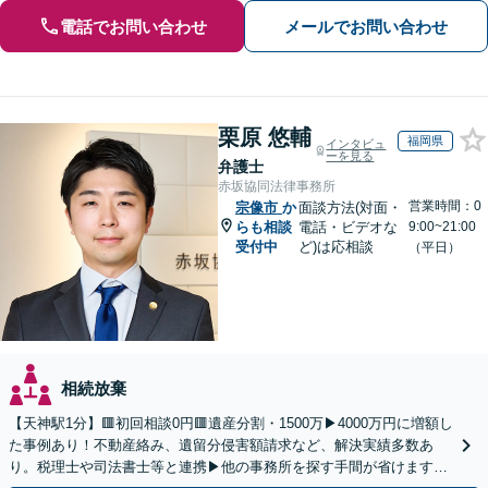
電話でお問い合わせ
メールでお問い合わせ
栗原 悠輔
福岡県
インタビュ
ーを見る
弁護士
赤坂協同法律事務所
営業時間：0
宗像市
か
面談方法(対面・
らも相談
電話・ビデオな
9:00~21:00
受付中
ど)は応相談
（平日）
相続放棄
【天神駅1分】🟥初回相談0円🟥遺産分割・1500万▶4000万円に増額し
た事例あり！不動産絡み、遺留分侵害額請求など、解決実績多数あ
り。税理士や司法書士等と連携▶他の事務所を探す手間が省けます！