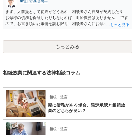
村山 大基
弁護士
まず、大前提として使途がどうあれ、相談者さん自身が契約したり、
お母様の債務を保証したりしなければ、返済義務はありません。 です
ので、お書き頂いた事情を読む限り、相談者さんにお母様の現夫への
返済義務はありません。 対応としては、 ・督促状を放っておく（相手
も法律相談に行けば同趣旨のことを回答されるので、裁判まではしな
いと思います） ・借りたのは母なので、私は支払いませんと伝える あ
もっとみる
たりが良いと思います。
相続放棄に関連する法律相談コラム
相続・遺言
親に債務がある場合、限定承認と相続放
棄のどちらが良い？
相続・遺言