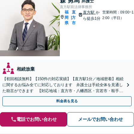
森 勇馬
弁護士
直方駅前法律事務所
福
直
直方駅
か
営業時間：09:00~1
岡
方
|
2:00（平日）
ら徒歩1分
県
市
相続放棄
【初回相談無料】【150件の対応実績】【直方駅1分／地域密着】相続
に関するお悩み全てに対応しております 弁護士は手続全体を見通し
た助言ができます 【対応地域：直方市・八幡西区・宮若市・鞍手
町・小竹町・福智町・中間市】
料金表を見る
電話でお問い合わせ
メールでお問い合わせ