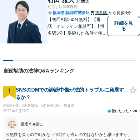
弁護士
だるま法律事務所
福岡県
福岡市博多区
博多駅
から徒歩3分
|
【初回相談60分無料】【電
詳細を見
話・オンライン相談可】【博
る
多駅3分】妥協した条件で後悔
しないためには、早い段階で
の整理が重要です。 丁寧にお
話をお伺いし、状況に応じた
現実的な解決策をご提案いた
しますので、まずはお気軽に
自殺幇助の法律Q&Aランキング
ご相談ください。
1
SNSのDMでの誹謗中傷が法的トラブルに発展す
るか？
#誹謗中傷
#自殺幇助
#名誉毀損罪・侮辱罪
2021年2月22日
役にたった
20
匿名A
弁護士
公然性を欠くので動かない可能性が高いのではないかと思いますが、