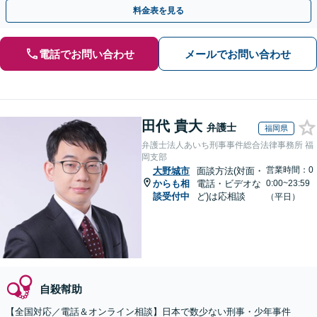
相談ください。【初回相談30分無料】
料金表を見る
電話でお問い合わせ
メールでお問い合わせ
田代 貴大
弁護士
福岡県
弁護士法人あいち刑事事件総合法律事務所 福
岡支部
営業時間：0
大野城市
面談方法(対面・
からも相
電話・ビデオな
0:00~23:59
談受付中
ど)は応相談
（平日）
自殺幇助
【全国対応／電話＆オンライン相談】日本で数少ない刑事・少年事件