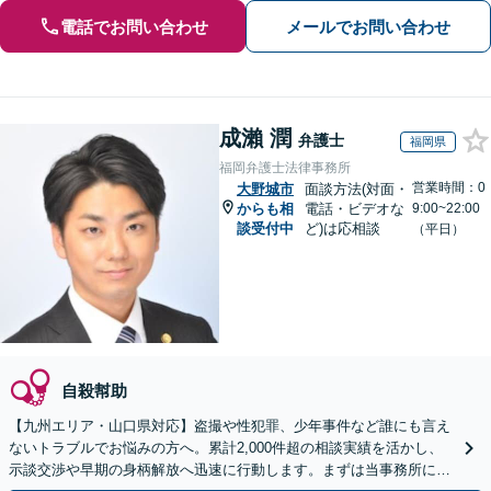
電話でお問い合わせ
メールでお問い合わせ
成瀨 潤
弁護士
福岡県
福岡弁護士法律事務所
営業時間：0
大野城市
面談方法(対面・
からも相
電話・ビデオな
9:00~22:00
談受付中
ど)は応相談
（平日）
自殺幇助
【九州エリア・山口県対応】盗撮や性犯罪、少年事件など誰にも言え
ないトラブルでお悩みの方へ。累計2,000件超の相談実績を活かし、
示談交渉や早期の身柄解放へ迅速に行動します。まずは当事務所にご