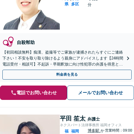
県
多区
分
自殺幇助
【初回相談無料】痴漢、盗撮等でご家族が逮捕されたらすぐにご連絡
下さい！不安を取り取り除けるよう親身にアドバイスします【24時間
電話受付・相談可】不起訴・早期釈放に向け性犯罪の弁護を得意とす
る経験豊富な弁護士がスピード対応！【最短即日対応可】
料金表を見る
電話でお問い合わせ
メールでお問い合わせ
平田 笙太
弁護士
ネクスパート法律事務所 福岡オフィス
博多駅
か
営業時間：09:00
福
福岡