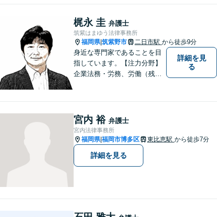
に、そして全力で取り組みま
す！【弁護士歴15年】【博多
梶永 圭
弁護士
南駅から徒歩30秒】【予約で
筑紫はまゆう法律事務所
時間外、休日相談可能】【法
福岡県
筑紫野市
二日市駅
から徒歩9分
|
テラス利用可】
身近な専門家であることを目
詳細を見
指しています。【注力分野】
る
企業法務・労務、労働（残
業・解雇・労災）、刑事、家
事（離婚・相続・遺言・後
見）、借金整理等
宮内 裕
弁護士
宮内法律事務所
福岡県
福岡市博多区
東比恵駅
から徒歩7分
|
詳細を見る
石田 雅大