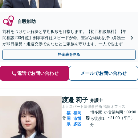
自殺幇助
前科をつけない解決と早期釈放を目指します。【初回相談無料】【年
間相談200件超】刑事事件はスピードが命。豊富な経験を持つ弁護士
が即日接見・迅速交渉であなたとご家族を守ります。一人で悩まず今
すぐご相談ください【英語対応可能】
料金表を見る
電話でお問い合わせ
メールでお問い合わせ
渡邉 莉子
弁護士
ネクスパート法律事務所 福岡オフィス
博多駅
か
営業時間：09:00
福
福岡
~21:00（平日）
岡
市博
ら徒歩1
|
県
多区
分