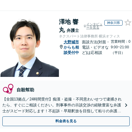
澤地 響
神奈川県
インタビュ
ーを見る
丸
弁護士
ネクスパート法律事務所 横浜オフィス
営業時間：0
大野城市
面談方法(対面・
からも相
電話・ビデオな
9:00~21:00
談受付中
ど)は応相談
（平日）
自殺幇助
【全国13拠点／24時間受付】痴漢・盗撮・不同意わいせつで逮捕され
たら、すぐにご相談ください。刑事事件の示談交渉の経験豊富な弁護
士がスピード対応します！不起訴・早期釈放を目指して粘りの弁護活
動を行います。
料金表を見る