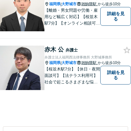
福岡県
大野城市
雑餉隈駅
から徒歩10分
|
【離婚・男女問題や労働・雇
詳細を見
用など幅広く対応】【桜並木
る
駅7分】【オンライン相談可
能】【ＬＩＮＥ対応可】 依頼
者様のお話をじっくりとお伺
いし、問題の本質を理解した
赤木 公
上で、最適な解決策を共に考
弁護士
えます。
弁護士法人福岡西法律事務所 大野城事務所
福岡県
大野城市
雑餉隈駅
から徒歩10分
|
【桜並木駅7分】【休日・夜間
詳細を見
面談可】【法テラス利用可】
る
社会で起こるさまざまな悩み
に寄り添い、一件一件丁寧に
取り組むことで、皆さまに安
心を届けたいと考えていま
す。 困りごとやご相談があり
ましたら、どうぞお気軽にお
声がけください。