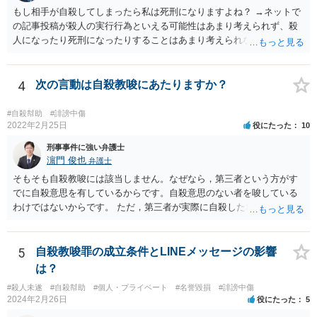
もし相手が自殺してしまったら私は死刑になりますよね？ →ネットで
の記事投稿が殺人の実行行為といえる可能性はあまり考えられず、殺
人になったり死刑になったりすることはあまり考えられないように思
います。
4
次の言動は自殺教唆にあたりますか？
#自殺幇助
#誹謗中傷
2022年2月25日
役にたった
10
刑事事件に強い弁護士
濵門 俊也
弁護士
そもそも自殺教唆には該当しません。なぜなら，第三者という方がす
でに自殺意思を有しているからです。自殺意思のない者を唆している
わけではないからです。 ただ，第三者が実際に自殺した場合，あなた
の言動が自殺幇助に該当し得る可能性はあります。
5
自殺教唆罪の成立条件とLINEメッセージの影響
は？
#殺人未遂
#自殺幇助
#個人・プライベート
#名誉毀損
#誹謗中傷
2024年2月26日
役にたった
5