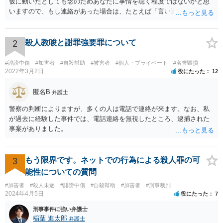
仮に動いたとしても念のためあなたに事情を聴く程度ではないかと思
いますので、もし連絡があった場合は、たとえば「言い過ぎた部分が
あり反省しており、相手にも謝ったが、非公開のダイレクトメッセー
ジでのやりとりなので、公然性がないことが明らかなので、名誉毀損
や侮辱には当たらないと考えているが、相手は何らかの理由で公然性
2
殺人教唆と謝罪強要罪について
があると言っているのか」と反省の意を示しつつ、なぜ警察が連絡し
てきたのか尋ねることが考えられます。
#誹謗中傷
#加害者
#自殺幇助
#被害者
#個人・プライベート
#名誉毀損
2022年3月2日
役にたった
12
匿名B
弁護士
警察の判断によりますが、多くの人は電話で連絡が来ます。なお、私
が過去に経験した事件では、電話連絡を無視したところ、逮捕された
事案がありました。
3
もう限界です。ネットでの行為による殺人罪の可
能性についての質問
#加害者
#殺人未遂
#誹謗中傷
#自殺幇助
#加害者
#刑事裁判
2024年4月5日
役にたった
7
刑事事件に強い弁護士
稲葉 進太郎
弁護士