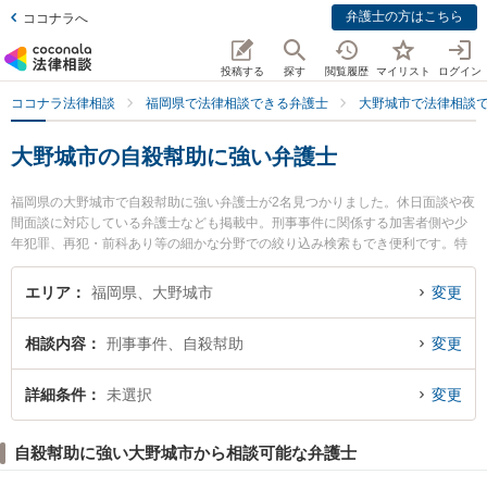
弁護士の方はこちら
ココナラへ
投稿する
探す
閲覧履歴
マイリスト
ログイン
ココナラ法律相談
福岡県で法律相談できる弁護士
大野城市で法律相談
大野城市の自殺幇助に強い弁護士
福岡県の大野城市で自殺幇助に強い弁護士が2名見つかりました。休日面談や夜
間面談に対応している弁護士なども掲載中。刑事事件に関係する加害者側や少
年犯罪、再犯・前科あり等の細かな分野での絞り込み検索もでき便利です。特
に弁護士法人福岡西法律事務所 大野城事務所の中野 雄貴弁護士や弁護士法人福
岡西法律事務所 大野城事務所の赤木 公弁護士のプロフィール情報や弁護士費
エリア
福岡県、大野城市
変更
用、強みなどが注目されています。『大野城市で土日や夜間に発生した自殺幇
助のトラブルを今すぐに弁護士に相談したい』『自殺幇助のトラブル解決の実
相談内容
刑事事件、自殺幇助
変更
績豊富な近くの弁護士を検索したい』『初回相談無料で自殺幇助を法律相談で
きる大野城市内の弁護士に相談予約したい』などでお困りの相談者さんにおす
すめです。
詳細条件
未選択
変更
自殺幇助に強い大野城市から相談可能な弁護士