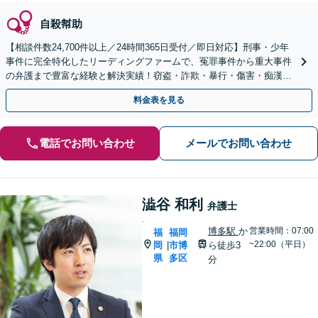
自殺幇助
【相談件数24,700件以上／24時間365日受付／即日対応】刑事・少年
事件に完全特化したリーディングファームで、冤罪事件から重大事件
の弁護まで豊富な経験と解決実績！窃盗・詐欺・暴行・傷害・痴漢・
盗撮・薬物犯罪など幅広い分野に対応可能です！
料金表を見る
電話でお問い合わせ
メールでお問い合わせ
澁谷 和利
弁護士
.
博多駅
か
営業時間：07:00
福
福岡
~22:00（平日）
岡
市博
ら徒歩3
|
県
多区
分