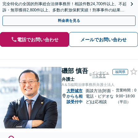
完全特化の全国的刑事総合法律事務所！相談件数24,700件以上、不起
訴・無罪獲得2,800件以上、多数の釈放保釈実績！刑事事件の結果は
弁護士の腕次第で変わります【初回相談無料】
料金表を見る
電話でお問い合わせ
メールでお問い合わせ
磯部 慎吾
福岡県
インタビュ
ーを見る
弁護士
A＆S福岡法律事務所弁護士法人
営業時間：0
大野城市
面談方法(対面・
からも相
電話・ビデオな
9:00~18:00
談受付中
ど)は応相談
（平日）