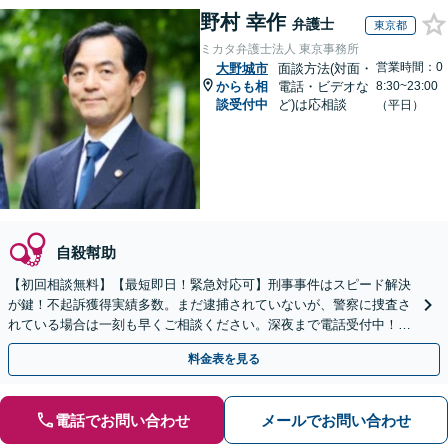
野村 幸作
弁護士
東京都
ミカタ弁護士法人 東京事務所
営業時間：0
大野城市
面談方法(対面・
からも相
電話・ビデオな
8:30~23:00
談受付中
ど)は応相談
（平日）
自殺幇助
【初回相談無料】【最短即日！緊急対応可】刑事事件はスピード解決
が鍵！不起訴獲得実績多数。まだ逮捕されていないが、警察に捜査さ
れている場合は一刻も早くご相談ください。深夜まで電話受付中！痴
漢／盗撮／のぞき／その他性犯罪など
料金表を見る
電話でお問い合わせ
メールでお問い合わせ