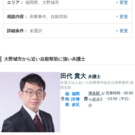
エリア
福岡県、大野城市
変更
相談内容
刑事事件、自殺幇助
変更
詳細条件
未選択
変更
大野城市から近い自殺幇助に強い弁護士
田代 貴大
弁護士
弁護士法人あいち刑事事件総合法律事務所 福
岡支部
博多駅
か
営業時間：00:00
福
福岡
~23:59（平日）
岡
市博
ら徒歩3
|
県
多区
分