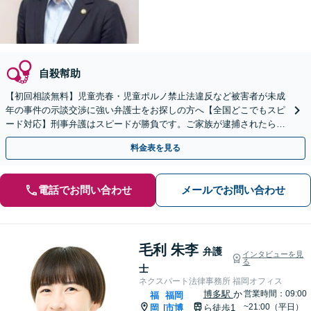
自殺幇助
【初回相談無料】児童売春・児童ポルノ禁止法違反など被害者が未成
年の事件の示談交渉に強い弁護士をお探しの方へ【全国どこでもスピ
ード対応】刑事弁護はスピードが勝負です。ご家族が逮捕されたら一
刻も早くご相談ください【24時間365日相談受付】
料金表を見る
電話でお問い合わせ
メールでお問い合わせ
毛利 朱李
弁護
インタビューを見
る
士
ネクスパート法律事務所 福岡オフィス
博多駅
か
営業時間：09:00
福
福岡
~21:00（平日）
岡
市博
ら徒歩1
|