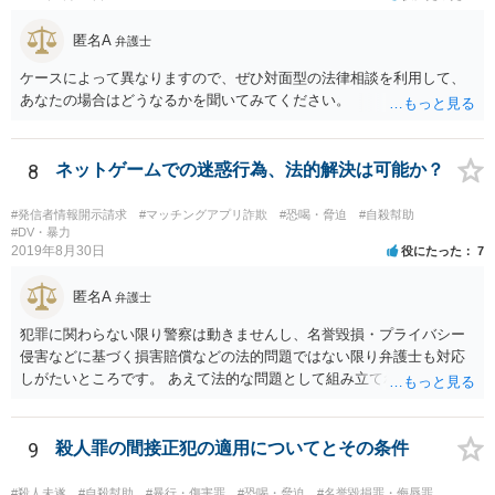
匿名A
弁護士
ケースによって異なりますので、ぜひ対面型の法律相談を利用して、
あなたの場合はどうなるかを聞いてみてください。
8
ネットゲームでの迷惑行為、法的解決は可能か？
#発信者情報開示請求
#マッチングアプリ詐欺
#恐喝・脅迫
#自殺幇助
#DV・暴力
2019年8月30日
役にたった
7
匿名A
弁護士
犯罪に関わらない限り警察は動きませんし、名誉毀損・プライバシー
侵害などに基づく損害賠償などの法的問題ではない限り弁護士も対応
しがたいところです。 あえて法的な問題として組み立てれば、迷惑な
画像を送られたことによる精神的苦痛に対して慰謝料を求めることも
考えられますが、発信者情報開示などで加害者の住所氏名を特定する
には最低でも３０万円以上の弁護士費用は必要になってくるかと思い
9
殺人罪の間接正犯の適用についてとその条件
ます。ゲームではなく弁護士に課金しても、さほど面白くないのでは
ないですか。 逆に費用の点からして、加害者が訴訟を考えているとか
#殺人未遂
#自殺幇助
#暴行・傷害罪
#恐喝・脅迫
#名誉毀損罪・侮辱罪