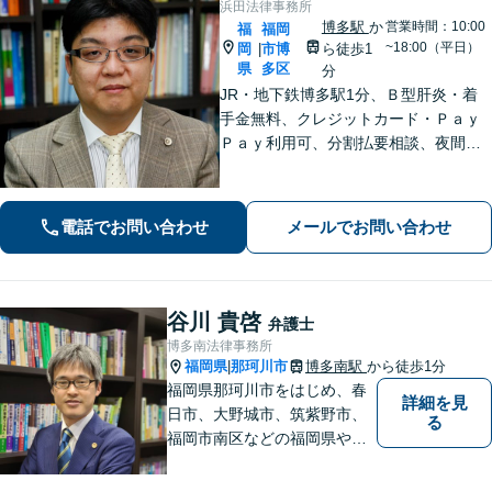
浜田法律事務所
博多駅
か
営業時間：10:00
福
福岡
~18:00（平日）
岡
市博
ら徒歩1
|
県
多区
分
JR・地下鉄博多駅1分、Ｂ型肝炎・着
手金無料、クレジットカード・Ｐａｙ
Ｐａｙ利用可、分割払要相談、夜間・
休日相談可（要事前予約）、弁護士歴2
1年。インターネット問題、医療、離
婚、相続、後見、交通事故、借金、労
電話でお問い合わせ
メールでお問い合わせ
働、民事全般取扱い
谷川 貴啓
弁護士
博多南法律事務所
福岡県
那珂川市
博多南駅
から徒歩1分
|
福岡県那珂川市をはじめ、春
詳細を見
日市、大野城市、筑紫野市、
る
福岡市南区などの福岡県や九
州地域の皆様に満足していた
だけるよう、丁寧かつ誠実