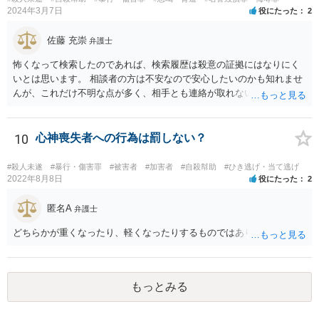
の話も、かなりの高確率でマユツバかなと思います。ゲーム内の結婚
2024年3月7日
役にたった
2
詐欺？とか、そんな依頼を引き受ける弁護士はいるだろうかと。 ただ
し、うっかり「ﾀﾋね」とか書き込むと、自殺教唆罪が成立する可能性
佐藤 充崇
弁護士
がありますので気をつけてください。無視と運営への通報が現実的な
怖くなって検索したのであれば、検索履歴は殺意の証拠にはなりにく
対応でしょう。
いとは思います。 相談者の方は不安なので安心したいのかも知れませ
んが、これだけ不明な点が多く、相手とも連絡が取れないとなると、
多分相談者の方が安心する結論は出せないでしょう。気持ちはお察し
しますが・・・ それでもどうしても気になるようなら、弁護士に予約
取って相談すべきです。 正直、今後こういうことをしないよう気を付
10
心神喪失者への行為は罰しない？
けて、あとは警察が来たり民事訴訟の訴状等が家に届いたらその時考
えるしかないように思います。
#殺人未遂
#暴行・傷害罪
#被害者
#加害者
#自殺幇助
#ひき逃げ・当て逃げ
2022年8月8日
役にたった
2
匿名A
弁護士
どちらかが重くなったり、軽くなったりするものではありません。
もっとみる