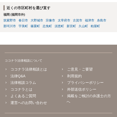
近くの市区町村を選び直す
福岡 (福岡市外)
筑紫野市
春日市
大野城市
宗像市
太宰府市
古賀市
福津市
糸島市
那珂川市
宇美町
篠栗町
志免町
須恵町
新宮町
久山町
粕屋町
ココナラ法律相談について
ココナラ法律相談とは
ご意見・ご要望
法律Q&A
利用規約
法律相談コラム
プライバシーポリシー
ココナラとは
外部送信ポリシー
よくあるご質問
掲載をご検討の弁護士の方
へ
運営へのお問い合わせ