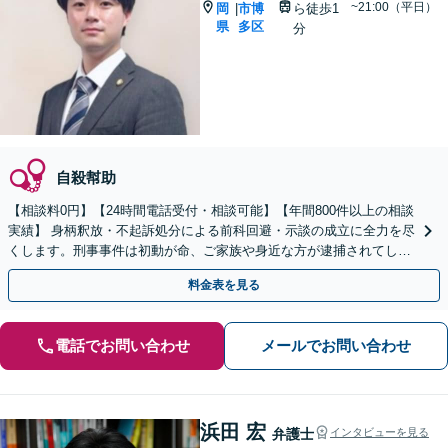
~21:00（平日）
岡
市博
ら徒歩1
|
県
多区
分
自殺幇助
【相談料0円】【24時間電話受付・相談可能】【年間800件以上の相談
実績】 身柄釈放・不起訴処分による前科回避・示談の成立に全力を尽
くします。刑事事件は初動が命、ご家族や身近な方が逮捕されてしま
ったら一刻も早くお電話ください。
料金表を見る
電話でお問い合わせ
メールでお問い合わせ
浜田 宏
弁護士
インタビューを見る