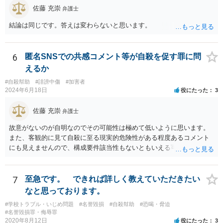
佐藤 充崇
弁護士
結論は同じです。答えは変わらないと思います。
6
匿名SNSでの共感コメント等が自殺を促す罪に問
えるか
#自殺幇助
#誹謗中傷
#加害者
2024年6月18日
役にたった
3
佐藤 充崇
弁護士
故意がないのが自明なのでその可能性は極めて低いように思います。
また、客観的に見て自殺に至る現実的危険性がある程度あるコメント
にも見えませんので、構成要件該当性もないともいえる可能性は高い
と思います。
7
至急です。 できれば詳しく教えていただきたい
なと思っております。
#学校トラブル・いじめ問題
#名誉毀損
#自殺幇助
#恐喝・脅迫
#名誉毀損罪・侮辱罪
2020年8月12日
役にたった
3