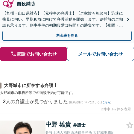
自殺幇助
【九州・山口県対応】【元検事の弁護士】【ご家族も相談可】迅速に
接見に伺い、早期釈放に向けて弁護活動を開始します。逮捕前のご相
談も承ります。刑事事件の初期段階は時間との勝負です。【夜間・休
日対応】【完全個室】【天神駅3分】
料金表を見る
電話でお問い合わせ
メールでお問い合わせ
大野城市に所在する弁護士
大野城市の事務所等での面談予約が可能です。
2
人の弁護士が見つかりました
(検索結果について詳しくは
こちら
)
2件中 1-2件を表示
中野 雄貴
弁護士
弁護士法人福岡西法律事務所 大野城事務所