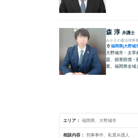
森 淳
弁護士
みかさの森法律事
福岡県
大野城
|
大野城市・太宰
題、損害賠償・
業。福岡県全域
エリア
福岡県、大野城市
相談内容
刑事事件、私選弁護人