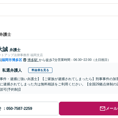
弁護士
大誠
弁護士
ートアップ法律事務所 福岡支店
県
福岡市博多区
博多駅
から徒歩7分
営業時間：06:30~22:00（土日祝日）
|
私選弁護人
料金表を見る
事件・逮捕に強い弁護士】【ご家族が逮捕されてしまったら】刑事事件の加
に逮捕されてしまった方は無料相談をご利用ください。【全国29拠点体制の
談可(予約制)】
せ
メール