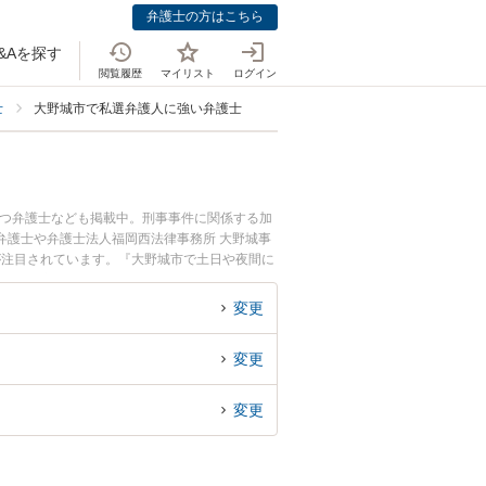
弁護士の方はこちら
&Aを探す
閲覧履歴
マイリスト
ログイン
士
大野城市で私選弁護人に強い弁護士
持つ弁護士なども掲載中。刑事事件に関係する加
弁護士や弁護士法人福岡西法律事務所 大野城事
が注目されています。『大野城市で土日や夜間に
たい』『初回相談無料で私選弁護人を法律相談で
変更
変更
変更