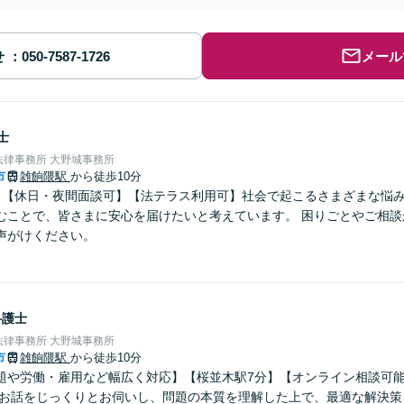
せ
メール
士
律事務所 大野城事務所
市
雑餉隈駅
から徒歩10分
】【休日・夜間面談可】【法テラス利用可】社会で起こるさまざまな悩
むことで、皆さまに安心を届けたいと考えています。 困りごとやご相談
声がけください。
弁護士
律事務所 大野城事務所
市
雑餉隈駅
から徒歩10分
題や労働・雇用など幅広く対応】【桜並木駅7分】【オンライン相談可
のお話をじっくりとお伺いし、問題の本質を理解した上で、最適な解決策