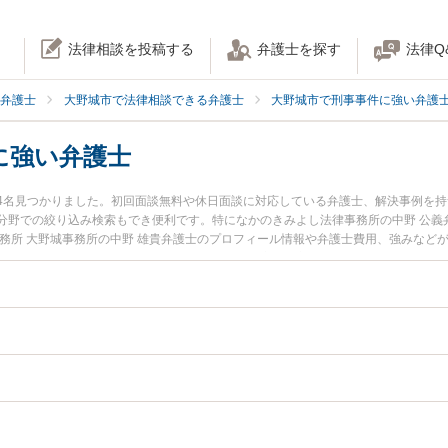
法律相談を投稿する
弁護士を探す
法律Q
弁護士
大野城市で法律相談できる弁護士
大野城市で刑事事件に強い弁護
に強い弁護士
4名見つかりました。初回面談無料や休日面談に対応している弁護士、解決事例を
分野での絞り込み検索もでき便利です。特になかのきみよし法律事務所の中野 公義
事務所 大野城事務所の中野 雄貴弁護士のプロフィール情報や弁護士費用、強みなど
士に相談したい』『私選弁護人のトラブル解決の実績豊富な近くの弁護士を検索し
どでお困りの相談者さんにおすすめです。