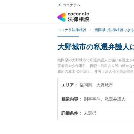
ココナラへ
ココナラ法律相談
福岡県で法律相談できる
大野城市の私選弁護人
福岡県の大野城市で私選弁護人に強い弁護士が
害者側や少年事件、再犯・前科あり等の細かな
務所の赤木 公弁護士、弁護士法人福岡西法律
発生した私選弁護人のトラブルを今すぐに弁護
きる大野城市内の弁護士に相談予約したい』な
エリア
福岡県、大野城市
相談内容
刑事事件、私選弁護人
詳細条件
未選択