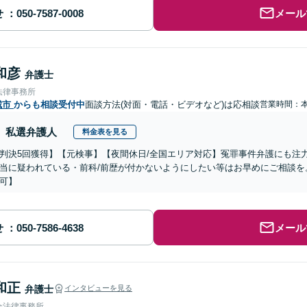
せ
メール
和彦
弁護士
法律事務所
城市
からも相談受付中
面談方法(対面・電話・ビデオなど)は応相談
営業時間：
私選弁護人
料金表を見る
判決5回獲得】【元検事】【夜間休日/全国エリア対応】冤罪事件弁護にも注
当に疑われている・前科/前歴が付かないようにしたい等はお早めにご相談を
可】
せ
メール
和正
弁護士
インタビューを見る
合法律事務所