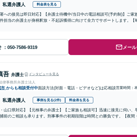
私選弁護人
料金表を見る
署への接見は即日対応】【弁護士待機中/当日中の電話相談可(予約制)】ご
件担当の弁護士が身柄釈放・不起訴獲得に向けて全力でサポートします。【毎
せ
メール
慎吾
弁護士
インタビューを見る
岡法律事務所弁護士法人
城市
からも相談受付中
面談方法(対面・電話・ビデオなど)は応相談
営業時間：
私選弁護人
事例を見る(2件)
料金表を見る
・山口県対応】【元検事の弁護士】【ご家族も相談可】迅速に接見に伺い、
捕前のご相談も承ります。刑事事件の初期段階は時間との勝負です。【夜間