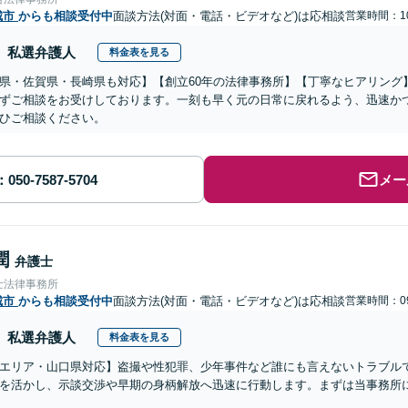
城市
からも相談受付中
面談方法(対面・電話・ビデオなど)は応相談
営業時間：10
私選弁護人
料金表を見る
県・佐賀県・長崎県も対応】【創立60年の法律事務所】【丁寧なヒアリング
ずご相談をお受けしております。一刻も早く元の日常に戻れるよう、迅速か
ひご相談ください。
メー
潤
弁護士
士法律事務所
城市
からも相談受付中
面談方法(対面・電話・ビデオなど)は応相談
営業時間：09
私選弁護人
料金表を見る
エリア・山口県対応】盗撮や性犯罪、少年事件など誰にも言えないトラブルでお
を活かし、示談交渉や早期の身柄解放へ迅速に行動します。まずは当事務所に