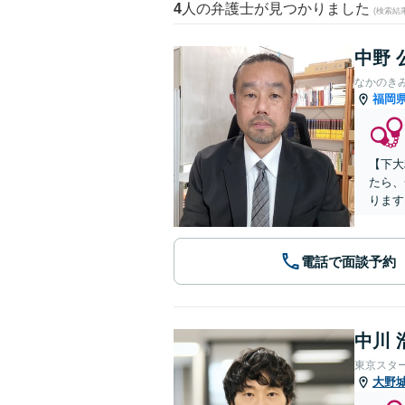
4
人の弁護士が見つかりました
(検索結
中野 
なかのき
福岡
【下大
たら、
ります
電話で面談予約
中川 
東京スタ
大野