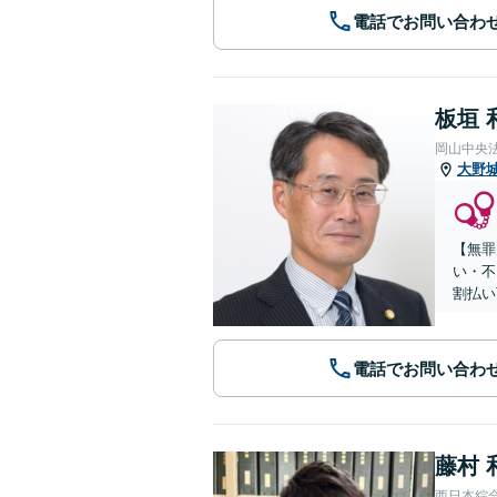
電話でお問い合わ
板垣 
岡山中央
大野
【無罪
い・不
割払い
電話でお問い合わ
藤村 
西日本綜