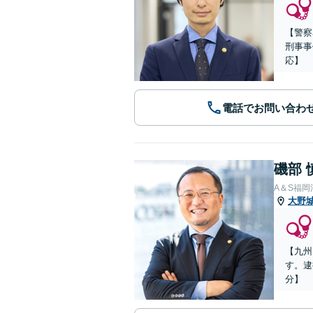
【警察
刑事事
応】
電話でお問い合わ
磯部 
A＆S福
大野
【九州
す。逮
分】