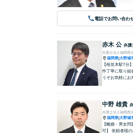
電話でお問い合わ
赤木 公
弁護
弁護士法人福岡西法
福岡県
大野城
|
【桜並木駅7分
件丁寧に取り組
うぞお気軽にお
中野 雄貴
弁護士法人福岡西法
福岡県
大野城
|
【離婚・男女問
可】 依頼者様