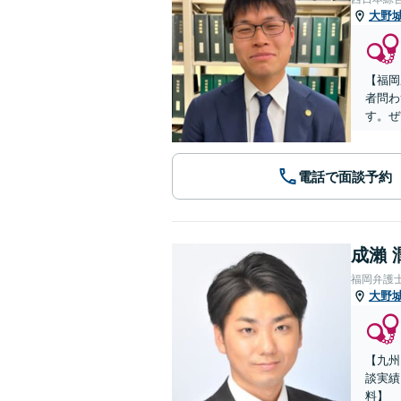
大野
【福岡
者問わ
す。ぜ
電話で面談予約
成瀨 
福岡弁護
大野
【九州
談実績
料】