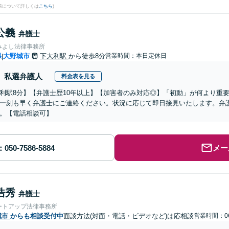
果について詳しくは
こちら
)
公義
弁護士
みよし法律事務所
県
大野城市
下大利駅
から徒歩8分
営業時間：本日定休日
|
私選弁護人
料金表を見る
利駅8分】【弁護士歴10年以上】【加害者のみ対応◎】「初動」が何より重
一刻も早く弁護士にご連絡ください。状況に応じて即日接見いたします。弁
。【電話相談可】
メー
浩秀
弁護士
ートアップ法律事務所
城市
からも相談受付中
面談方法(対面・電話・ビデオなど)は応相談
営業時間：06