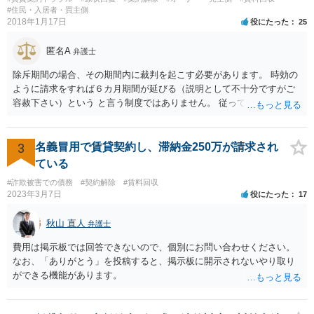
#住民・入居者・買主側
2018年1月17日
役にたった
25
匿名A
弁護士
除斥期間の場合、その期間内に裁判を起こす必要があります。 時効の
ように請求をすれば６カ月期間が延びる（説明として不十分ですがご
容赦下さい）という と言う制度ではありません。 従って、理論上は１
年経過していますので、既に支払義務はありません。
3
名義冒用で賃貸契約し、滞納金250万が請求され
ている
#詐欺被害での債務
#契約解除
#賃料回収
2023年3月7日
役にたった
17
秋山 直人
弁護士
費用は掲示板では回答できないので、個別にお問い合わせください。
なお、「ありがとう」を投稿すると、掲示板に開示されないやり取り
ができる機能があります。