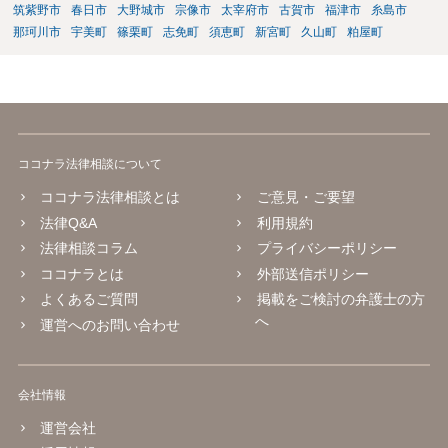
依頼となるかもわからず、着手金額もなんともいえないと思います。
筑紫野市
春日市
大野城市
宗像市
太宰府市
古賀市
福津市
糸島市
複数事務所にあたり、着手金額を確認されるとよいと思います。 ３・
那珂川市
宇美町
篠栗町
志免町
須恵町
新宮町
久山町
粕屋町
弁護士が依頼を受ければ代わりに裁判所とのやりとりを行うことが可
能です。双方に弁護士がついていればウェブ会議で裁判を実施する場
合もあるでしょう。 ただし、ご本人さんも同行してもらう必要が和解
協議の場合だとあると思います。
ココナラ法律相談について
ココナラ法律相談とは
ご意見・ご要望
法律Q&A
利用規約
法律相談コラム
プライバシーポリシー
ココナラとは
外部送信ポリシー
よくあるご質問
掲載をご検討の弁護士の方
へ
運営へのお問い合わせ
会社情報
運営会社