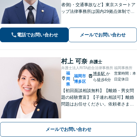
者側)・交通事故など】東京スタートア
ップ法律事務所は国内29拠点体制で全
国対応！【ご自宅からの電話相談にも
対応(法律相談は完全予約制)】各分野で
専門性の高い弁護士が寄り添い解決を
電話でお問い合わせ
メールでお問い合わせ
サポートします。
村上 可奈
弁護士
弁護士法人RITA総合法律事務所 福岡事務所
福
博多駅
か
営業時間：本
福岡市
岡
|
日定休日
ら徒歩6分
博多区
県
【初回面談相談無料】【離婚・男女問
題の経験豊富】【子連れ相談可】離婚
問題はお任せください。依頼者さまの
良きパートナーとなり、誠心誠意対応
いたします。【相続問題】遺言書作
成、相続放棄から遺産分割協議や調
メールでお問い合わせ
停、裁判まで幅広く対応。【博多駅6