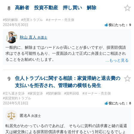
8
高齢者 投資不動産 押し買い 解除
#契約解除
#売買トラブル
#オーナー・売主側
2024年5月30日
役にたった
9
秋山 直人
弁護士
一般的に、解除まではハードルが高いことが多いですが、損害賠償請
求はできる可能性もあり、一度面談の上で正式に弁護士にご相談され
ることをお勧めいたします。
9
住人トラブルに関する相談：家賃滞納と退去費の
支払いを拒否され、管理鍵の横領も発生
#立ち退き交渉
#家賃交渉
#契約解除
#賃料回収
#オーナー・売主側
#賃貸契約トラブル
2024年5月18日
役にたった
8
匿名A
弁護士
転居先がわかっているのであれば、 そちらに賃料の請求書と鍵の返還
又は鍵交換による損害賠償請求書を送付するという対応になるでしょ