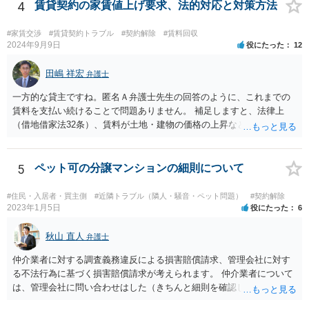
4
賃貸契約の家賃値上げ要求、法的対応と対策方法
#家賃交渉
#賃貸契約トラブル
#契約解除
#賃料回収
2024年9月9日
役にたった
12
田嶋 祥宏
弁護士
一方的な貸主ですね。匿名Ａ弁護士先生の回答のように、これまでの
賃料を支払い続けることで問題ありません。 補足しますと、法律上
（借地借家法32条）、賃料が土地・建物の価格の上昇などの経済事情
の変動や、近隣の同種建物の賃料と比較して「不相当となったとき」
は、「契約条件にかかわらず」、当事者は賃料の増減を請求できる、
とされています。 「不相当」かどうかは、貸主から、近隣相場の上昇
5
ペット可の分譲マンションの細則について
を示す同種賃貸物件の根拠資料などを提示してもらわないと判断でき
ませんよね。ご相談者様のケースでは、こうした資料が示されていな
#住民・入居者・買主側
#近隣トラブル（隣人・騒音・ペット問題）
#契約解除
いと思われることと、１０％が相当がどうかが分からないので、「不
2023年1月5日
役にたった
6
相当」という判断ができないから賃料増額には応じないという主張が
できます。 なお、賃貸借契約書には「家賃の変更は貸主・借主間の合
秋山 直人
弁護士
意の上で行う」という特約があるとのことですが、最高裁判例（S56.
仲介業者に対する調査義務違反による損害賠償請求、管理会社に対す
4.20）では、このような特約があっても協議を経ない増額請求も有効
る不法行為に基づく損害賠償請求が考えられます。 仲介業者について
とされているため（本当に賃料が不相当であれば特約に拘束されるの
は、管理会社に問い合わせはした（きちんと細則を確認しなかった管
は不合理だからという考え方です。「契約条件にかかわらず」とはそ
理会社が悪い）という反論が予想されます。 ご相談者様と管理会社と
ういう意味です。）、契約違反だから増額には応じないという理論で