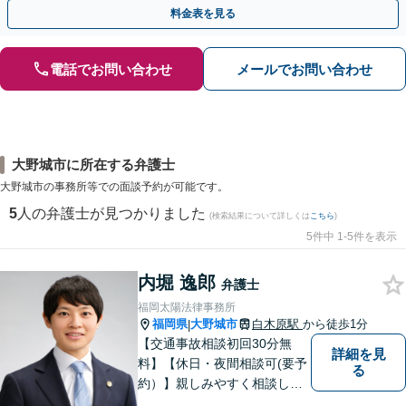
交渉いたします。まずは電話相談からお越しください
料金表を見る
電話でお問い合わせ
メールでお問い合わせ
大野城市に所在する弁護士
大野城市の事務所等での面談予約が可能です。
5
人の弁護士が見つかりました
(検索結果について詳しくは
こちら
)
5件中 1-5件を表示
内堀 逸郎
弁護士
福岡太陽法律事務所
福岡県
大野城市
白木原駅
から徒歩1分
|
【交通事故相談初回30分無
詳細を見
料】【休日・夜間相談可(要予
る
約）】親しみやすく相談しや
すい弁護士です。自慢のフッ