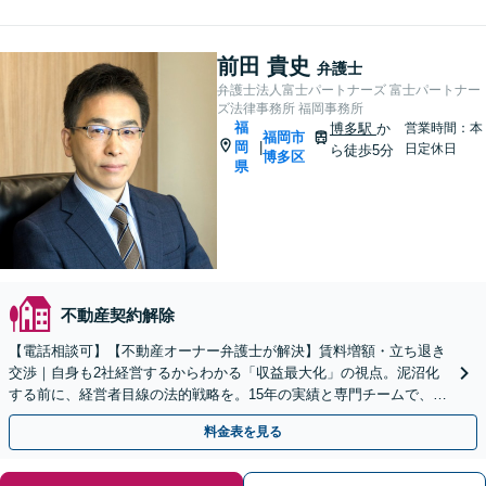
分】
前田 貴史
弁護士
弁護士法人富士パートナーズ 富士パートナー
ズ法律事務所 福岡事務所
福
博多駅
か
営業時間：本
福岡市
岡
|
日定休日
ら徒歩5分
博多区
県
不動産契約解除
【電話相談可】【不動産オーナー弁護士が解決】賃料増額・立ち退き
交渉｜自身も2社経営するからわかる「収益最大化」の視点。泥沼化
する前に、経営者目線の法的戦略を。15年の実績と専門チームで、オ
ーナー様の正当な権利を守ります【顧問先企業60社超】
料金表を見る