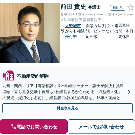
前田 貴史
弁護士
福岡県
弁護士法人富士パートナーズ 富士パートナー
ズ法律事務所 福岡事務所
営業時
大野城市
面談方法(対面・電
からも相談
話・ビデオなど)は
間：本日
受付中
応相談
定休日
不動産契約解除
九州・関西エリア【電話相談可＆不動産オーナー弁護士が解決】賃料
増額・立ち退き交渉｜自身も2社経営するからわかる「収益最大化」
の視点。泥沼化する前に、経営者目線の法的戦略を。15年の実績と専
門チームで正当な権利を守ります【顧問先企業60社超】
料金表を見る
電話でお問い合わせ
メールでお問い合わせ