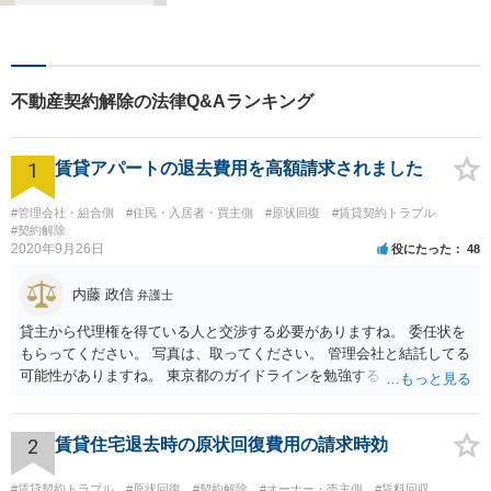
不動産契約解除の法律Q&Aランキング
1
賃貸アパートの退去費用を高額請求されました
#管理会社・組合側
#住民・入居者・買主側
#原状回復
#賃貸契約トラブル
#契約解除
2020年9月26日
役にたった
48
内藤 政信
弁護士
貸主から代理権を得ている人と交渉する必要がありますね。 委任状を
もらってください。 写真は、取ってください。 管理会社と結託してる
可能性がありますね。 東京都のガイドラインを勉強するといいでしょ
う。 払わずに、調停を申し立てるといいでしょう。
2
賃貸住宅退去時の原状回復費用の請求時効
#賃貸契約トラブル
#原状回復
#契約解除
#オーナー・売主側
#賃料回収