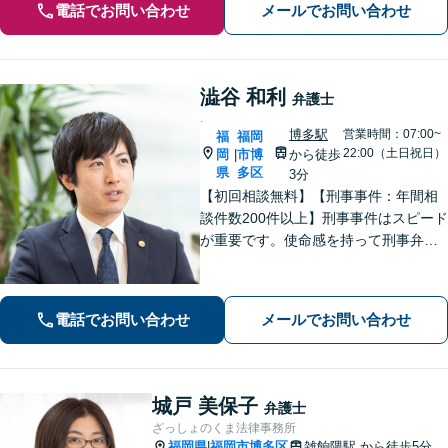
電話でお問い合わせ
メールでお問い合わせ
澁谷 和利
弁護士
.
博多駅
営業時間：07:00~
福
福岡
22:00（土日祝日）
岡
市博
から徒歩
|
県
多区
3分
【初回相談無料】【刑事事件：年間相
談件数200件以上】刑事事件はスピード
が重要です。使命感を持って刑事弁護
に注力し、依頼者の状況に寄り添いな
がら最善の解決を目指します。【英語
対応可能：通訳を介さず英語で直接サ
電話でお問い合わせ
メールでお問い合わせ
ポート】
城戸 美保子
弁護士
ざっしょのくま法律事務所
福岡県
福岡市博多区
雑餉隈駅
から徒歩5分
|