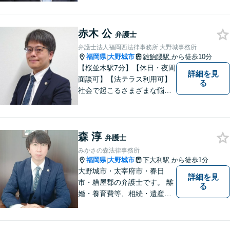
トワークで依頼者様のために
最善の努力を尽くします。
赤木 公
弁護士
弁護士法人福岡西法律事務所 大野城事務所
福岡県
大野城市
雑餉隈駅
から徒歩10分
|
【桜並木駅7分】【休日・夜間
詳細を見
面談可】【法テラス利用可】
る
社会で起こるさまざまな悩み
に寄り添い、一件一件丁寧に
取り組むことで、皆さまに安
心を届けたいと考えていま
森 淳
す。 困りごとやご相談があり
弁護士
ましたら、どうぞお気軽にお
みかさの森法律事務所
声がけください。
福岡県
大野城市
下大利駅
から徒歩1分
|
大野城市・太宰府市・春日
詳細を見
市・糟屋郡の弁護士です。 離
る
婚・養育費等、相続・遺産分
割、交通事故、借金問題、損
害賠償・慰謝料請求、労働問
題に注力しています。 初回無