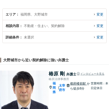
エリア
福岡県、大野城市
変更
相談内容
不動産・住まい、契約解除
変更
詳細条件
未選択
変更
大野城市から近い契約解除に強い弁護士
椿原 剛
弁護士
インタビューを見る
椿原法律事務所
福
都府楼前駅
か
営業時間：本
太宰
岡
|
日定休日
ら徒歩8分
府市
県