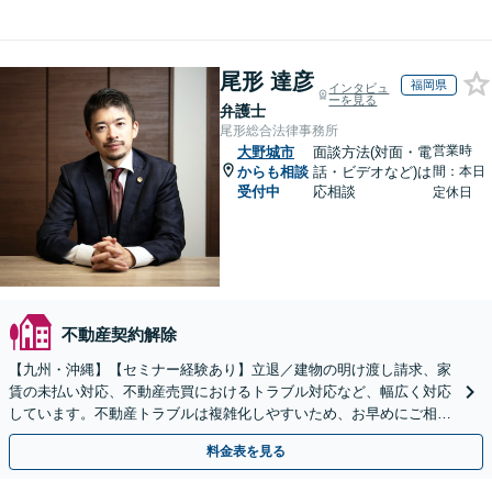
尾形 達彦
福岡県
インタビュ
ーを見る
弁護士
尾形総合法律事務所
営業時
大野城市
面談方法(対面・電
からも相談
話・ビデオなど)は
間：本日
受付中
応相談
定休日
不動産契約解除
【九州・沖縄】【セミナー経験あり】立退／建物の明け渡し請求、家
賃の未払い対応、不動産売買におけるトラブル対応など、幅広く対応
しています。不動産トラブルは複雑化しやすいため、お早めにご相談
ください。【休日・夜間面談可】
料金表を見る