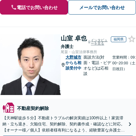
電話でお問い合わせ
メールでお問い合わせ
山室 卓也
福岡県
インタビュ
ーを見る
弁護士
尾畠・山室法律事務所
大野城市
面談方法(対
営業時間：09:
からも相
面・電話・ビデ
00~20:00（土
談受付中
オなど)は応相
日祝日）
談
不動産契約解除
【天神駅徒歩５分】不動産トラブルの解決実績は100件以上！家賃滞
納・立ち退き、欠陥住宅、契約解除、契約書作成・確認などに対応。
【オーナー様／個人】依頼者様有利になるよう、経験豊富な弁護士が