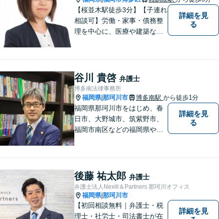
【桜並木駅徒歩3分】【子連れ
詳細を見
相談可】労働・家事・債務整
る
理を中心に、医療や建築など
より専門的な訴訟にも携わ
り、幅広い経験を積んできま
した。まずはご相談だけで
も、早めにお越しいただい
谷川 貴啓
弁護士
て、一緒に解決を目指しまし
博多南法律事務所
ょう。
福岡県
那珂川市
博多南駅
から徒歩1分
|
福岡県那珂川市をはじめ、春
詳細を見
日市、大野城市、筑紫野市、
る
福岡市南区などの福岡県や九
州地域の皆様に満足していた
だけるよう、丁寧かつ誠実
に、そして全力で取り組みま
す！【弁護士歴15年】【博多
後藤 祐太郎
弁護士
南駅から徒歩30秒】【予約で
弁護士法人Nexill＆Partners 那珂川オフィス
時間外、休日相談可能】【法
福岡県
那珂川市
|
テラス利用可】
【初回相談無料｜弁護士・税
詳細を見
理士・社労士・司法書士が在