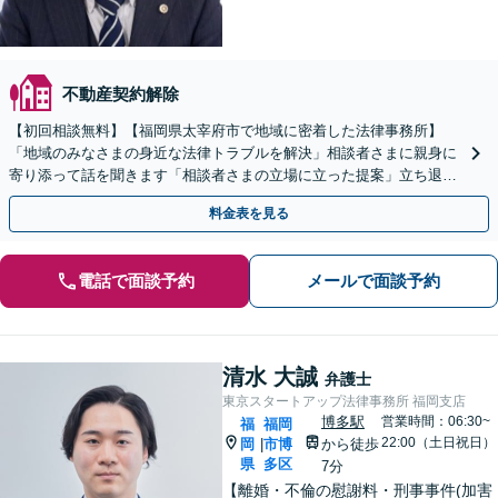
不動産契約解除
【初回相談無料】【福岡県太宰府市で地域に密着した法律事務所】
「地域のみなさまの身近な法律トラブルを解決」相談者さまに親身に
寄り添って話を聞きます「相談者さまの立場に立った提案」立ち退
き・明け渡し／原状回復／家賃交渉／欠陥住宅／境界線トラブル
料金表を見る
電話で面談予約
メールで面談予約
清水 大誠
弁護士
東京スタートアップ法律事務所 福岡支店
博多駅
営業時間：06:30~
福
福岡
22:00（土日祝日）
岡
市博
から徒歩
|
県
多区
7分
【離婚・不倫の慰謝料・刑事事件(加害