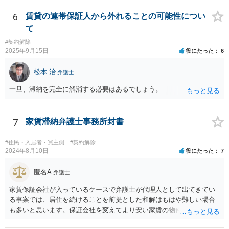
の間には直接の契約関係がないので、管理会社からは、ご相談者様に
はなく、上記のとおり、「不相当」かどうかが判断できないから、と
対して義務を負っていないという反論が予想されます。 そのため、両
6
賃貸の連帯保証人から外れることの可能性につい
いう理論になると思います。 そして、法律上、増額協議が整わない場
方に請求してくのが良いのではと思います。 損害の範囲はなかなか難
合、増額を正当とする判決が確定するまでは相当な賃料（※現在の賃
て
しいところですが、リフォーム工事をキャンセルしてキャンセル料が
料）を支払えば足りる、とされています。 もし、貸主が「現在の賃料
#契約解除
発生しているということですので、当該キャンセル料を請求すること
なら受け取らない」などと言った場合は、最寄りの法務局に現在の賃
2025年9月15日
役にたった
6
が考えられます。また、きちんと説明を受けていればそもそも売買契
料を供託してください。賃料を支払わないと契約が解除される可能性
約をしなかったとして、仲介手数料や登記費用も損害であるとして賠
がありますので、注意が必要です。
松本 治
弁護士
償請求することが考えられます。
一旦、滞納を完全に解消する必要はあるでしょう。
7
家賃滞納弁護士事務所封書
#住民・入居者・買主側
#契約解除
2024年8月10日
役にたった
7
匿名A
弁護士
家賃保証会社が入っているケースで弁護士が代理人として出てきてい
る事案では、居住を続けることを前提とした和解はもはや難しい場合
も多いと思います。保証会社を変えてより安い家賃の物件に転居する
など、方針を考えた方がよいかもしれません。