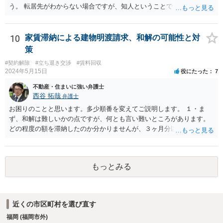
う。 転居先がわからない場合ですが、知人ということで、連絡がつく
のであれば、そちらに連絡をしてという形ですが、知人間ということ
で、適切な対応が望めない場合は、債権回収を弁護士に依頼すること
をご検討ください。
10
家賃滞納による建物明渡請求、和解の可能性と対
策
#契約解除
#立ち退き交渉
#賃料回収
2024年5月15日
役にたった
7
不動産・住まいに強い弁護士
西谷 拓哉
弁護士
お困りのことと思います。多少順番を変えてご説明します。 １・ま
ず、和解は難しいかの点ですが、何とも言い難いところがあります。
どの程度の額を滞納したのか分かりませんが、３ヶ月分以上滞納した
り、これまで繰り返し賃料滞納があったりすると、 信頼関係が破壊さ
れたと評価され、来月払えるからと言って、大家があなたとの賃貸借
契約が解約できることに変わりなくなってしまうからです。 そのよう
もっとみる
な場合、相手が、「もう出て行って欲しい」と考えていれば、引き続
き居住する前提での和解は難しい可能性があります。 ２・弁護士が事
件の見通しをたてるにも、賃料滞納状況で見立てが変わりますし、そ
もそも賃料滞納状況によってはご希望に沿える活動を保障できず、 依
近くの市区町村を選び直す
頼を受けられないかもしれないです。依頼を受けるにしても厳しめの
福岡 (福岡市外)
リスクを踏まえた上でのものとなる可能性があります。 定型的な事件