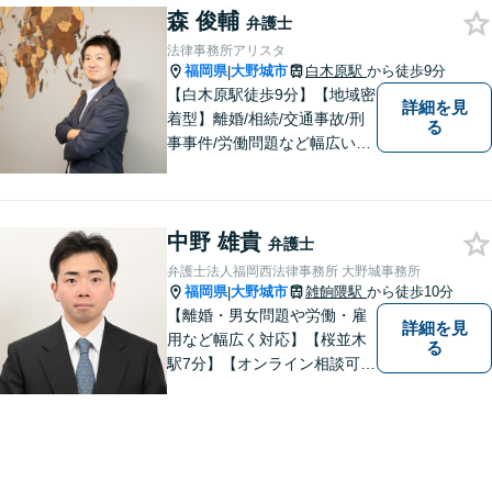
森 俊輔
料相談あり。出張相談あり。
弁護士
２０時まで営業。福岡県全域
法律事務所アリスタ
と周辺対応。
福岡県
大野城市
白木原駅
から徒歩9分
|
【白木原駅徒歩9分】【地域密
詳細を見
着型】離婚/相続/交通事故/刑
る
事事件/労働問題など幅広い事
案に対応可能です。弁護士相
談が初めての方もお気軽にご
相談ください。1人1人に合わ
中野 雄貴
せたオーダーメイド対応を心
弁護士
がけています。
弁護士法人福岡西法律事務所 大野城事務所
福岡県
大野城市
雑餉隈駅
から徒歩10分
|
【離婚・男女問題や労働・雇
詳細を見
用など幅広く対応】【桜並木
る
駅7分】【オンライン相談可
能】【ＬＩＮＥ対応可】 依頼
者様のお話をじっくりとお伺
いし、問題の本質を理解した
上で、最適な解決策を共に考
えます。