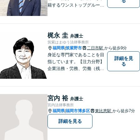
る
籍するワンストップグルー
プ】Nexill＆Partnersは複数士
業が在籍するワンストップグ
ループです。相続や企業法務
等複数士業の知識が必要な案
梶永 圭
弁護士
件を一括して対応。九州トッ
筑紫はまゆう法律事務所
プクラスの豊富な実績。
福岡県
筑紫野市
二日市駅
から徒歩9分
|
身近な専門家であることを目
詳細を見
指しています。【注力分野】
る
企業法務・労務、労働（残
業・解雇・労災）、刑事、家
事（離婚・相続・遺言・後
見）、借金整理等
宮内 裕
弁護士
宮内法律事務所
福岡県
福岡市博多区
東比恵駅
から徒歩7分
|
詳細を見る