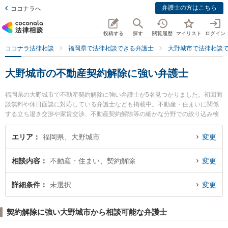
弁護士の方はこちら
ココナラへ
投稿する
探す
閲覧履歴
マイリスト
ログイン
ココナラ法律相談
福岡県で法律相談できる弁護士
大野城市で法律相談
大野城市の不動産契約解除に強い弁護士
福岡県の大野城市で不動産契約解除に強い弁護士が5名見つかりました。初回面
談無料や休日面談に対応している弁護士なども掲載中。不動産・住まいに関係
する立ち退き交渉や家賃交渉、不動産契約解除等の細かな分野での絞り込み検
索もでき便利です。特に福岡太陽法律事務所の内堀 逸郎弁護士や弁護士法人福
岡西法律事務所 大野城事務所の赤木 公弁護士、みかさの森法律事務所の森 淳
エリア
福岡県、大野城市
変更
弁護士のプロフィール情報や弁護士費用、強みなどが注目されています。『大
野城市で土日や夜間に発生した不動産契約解除のトラブルを今すぐに弁護士に
相談内容
不動産・住まい、契約解除
変更
相談したい』『不動産契約解除のトラブル解決の実績豊富な近くの弁護士を検
索したい』『初回相談無料で不動産契約解除を法律相談できる大野城市内の弁
護士に相談予約したい』などでお困りの相談者さんにおすすめです。
詳細条件
未選択
変更
契約解除に強い大野城市から相談可能な弁護士