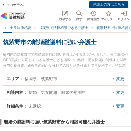
弁護士の方はこちら
ココナラへ
投稿する
探す
閲覧履歴
マイリスト
ログイン
ココナラ法律相談
福岡県で法律相談できる弁護士
筑紫野市で法律相談
筑紫野市の離婚慰謝料に強い弁護士
福岡県の筑紫野市で離婚慰謝料に強い弁護士が1名見つかりました。夜間面談や
WEB面談に対応している弁護士なども掲載中。離婚・男女問題に関係する財産
分与や養育費、親権等の細かな分野での絞り込み検索もでき便利です。特に筑
紫はまゆう法律事務所の梶永 圭弁護士のプロフィール情報や弁護士費用、強み
などが注目されています。『筑紫野市で土日や夜間に発生した離婚慰謝料のト
エリア
福岡県、筑紫野市
変更
ラブルを今すぐに弁護士に相談したい』『離婚慰謝料のトラブル解決の実績豊
富な近くの弁護士を検索したい』『初回相談無料で離婚慰謝料を法律相談でき
相談内容
離婚・男女問題、離婚の慰謝料
変更
る筑紫野市内の弁護士に相談予約したい』などでお困りの相談者さんにおすす
めです。
詳細条件
未選択
変更
離婚の慰謝料に強い筑紫野市から相談可能な弁護士