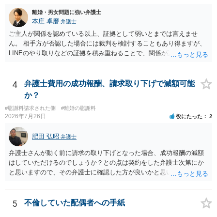
離婚・男女問題に強い弁護士
本庄 卓磨
弁護士
ご主人が関係を認めている以上、証拠として弱いとまでは言えませ
ん。 相手方が否認した場合には裁判を検討することもあり得ますが、
LINEのやり取りなどの証拠を積み重ねることで、関係が認定される余
地は十分にあります。 ただし、手元の証拠でどこまで認定できるかは
個別の事情によりますので、お早めに弁護士に相談されることをおす
すめします。
4
弁護士費用の成功報酬、請求取り下げで減額可能
か？
#慰謝料請求された側
#離婚の慰謝料
2026年7月26日
役にたった
2
肥田 弘昭
弁護士
弁護士さんが動く前に請求の取り下げとなった場合、成功報酬の減額
はしていただけるのでしょうか？との点は契約をした弁護士次第にか
と思いますので、その弁護士に確認した方が良いかと思います。ご参
考にしてください。
5
不倫していた配偶者への手紙