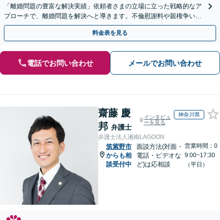
「離婚問題の豊富な解決実績」依頼者さまの立場に立った戦略的なア
プローチで、離婚問題を解決へと導きます。不倫慰謝料や親権争い、
高額所得者の財産分与など、何でもご相談ください。
料金表を見る
電話でお問い合わせ
メールでお問い合わせ
齋藤 慶
神奈川県
インタビュ
ーを見る
邦
弁護士
弁護士法人湘南LAGOON
営業時間：0
筑紫野市
面談方法(対面・
からも相
電話・ビデオな
9:00~17:30
談受付中
ど)は応相談
（平日）