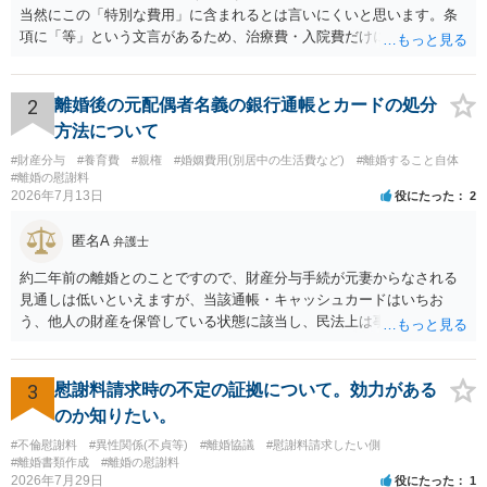
当然にこの「特別な費用」に含まれるとは言いにくいと思います。条
項に「等」という文言があるため、治療費・入院費だけに限定される
わけではありませんが、その前に「病気・事故に伴う費用」と明記さ
れていますので、通常は、病気や事故によって臨時に必要となった医
療費その他これに類する特別支出を念頭に置いた条項と読むのが自然
2
離婚後の元配偶者名義の銀行通帳とカードの処分
です。したがって、大学の入学金、授業料、受験費用などの教育費に
方法について
ついてまで、「この条項があるから当然に半額を請求できる」とまで
#財産分与
#養育費
#親権
#婚姻費用(別居中の生活費など)
#離婚すること自体
は言いにくいと思われます。なお、通常、大学進学費用をどこまで負
#離婚の慰謝料
担すべきかについては、離婚時の合意内容のほか、子どもの年齢、大
2026年7月13日
役にたった
2
学進学についての父母の認識、父母の学歴・収入・資産状況、進学先
や費用などを踏まえて個別に検討することになります。公正証書の他
匿名A
弁護士
の条項において、養育費の終期についてどのように定められている
か、大学進学に関する定めの有無、「教育費」「進学費用」に関する
約二年前の離婚とのことですので、財産分与手続が元妻からなされる
定めの有無等について確認する必要があると考えられます。
見通しは低いといえますが、当該通帳・キャッシュカードはいちお
う、他人の財産を保管している状態に該当し、民法上は事務管理（597
条）が成立しているとはいえます。 現実に問題になることはさほど考
えにくくとも、表だってのお答えとしては元妻の了解なく処分するこ
とはできないというお答えになってしまいます。
3
慰謝料請求時の不定の証拠について。効力がある
のか知りたい。
#不倫慰謝料
#異性関係(不貞等)
#離婚協議
#慰謝料請求したい側
#離婚書類作成
#離婚の慰謝料
2026年7月29日
役にたった
1