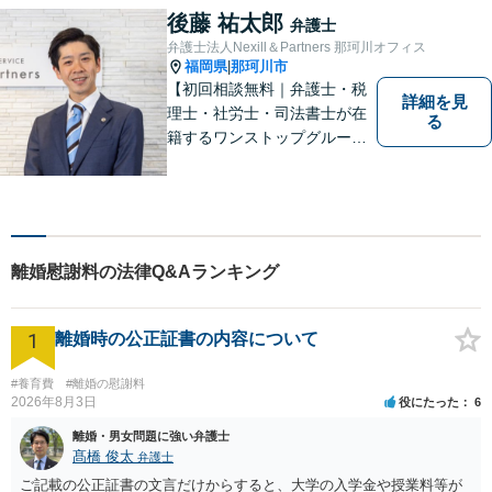
す！【弁護士歴15年】【博多
後藤 祐太郎
弁護士
南駅から徒歩30秒】【予約で
弁護士法人Nexill＆Partners 那珂川オフィス
時間外、休日相談可能】【法
福岡県
那珂川市
|
テラス利用可】
【初回相談無料｜弁護士・税
詳細を見
理士・社労士・司法書士が在
る
籍するワンストップグルー
プ】Nexill＆Partnersは複数士
業が在籍するワンストップグ
ループです。相続や企業法務
等複数士業の知識が必要な案
件を一括して対応。九州トッ
離婚慰謝料の法律Q&Aランキング
プクラスの豊富な実績。
1
離婚時の公正証書の内容について
#養育費
#離婚の慰謝料
2026年8月3日
役にたった
6
離婚・男女問題に強い弁護士
髙橋 俊太
弁護士
ご記載の公正証書の文言だけからすると、大学の入学金や授業料等が