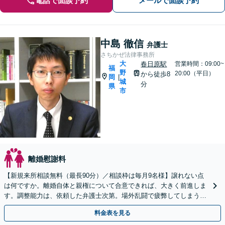
電話で面談予約
メールで面談予約
中島 徹信
弁護士
さちかぜ法律事務所
大
春日原駅
営業時間：09:00~
福
野
20:00（平日）
から徒歩8
岡
|
城
分
県
市
離婚慰謝料
【新規来所相談無料（最長90分）／相談枠は毎月9名様】譲れない点
は何ですか。離婚自体と親権について合意できれば、大きく前進しま
す。調整能力は、依頼した弁護士次第。場外乱闘で疲弊してしまう前
に、私に任せてみませんか。
料金表を見る