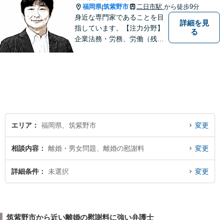
福岡県
筑紫野市
二日市駅
から徒歩9分
|
身近な専門家であることを目
詳細を見
指しています。【注力分野】
る
企業法務・労務、労働（残
業・解雇・労災）、刑事、家
事（離婚・相続・遺言・後
見）、借金整理等
エリア
福岡県、筑紫野市
変更
相談内容
離婚・男女問題、離婚の慰謝料
変更
詳細条件
未選択
変更
筑紫野市から近い離婚の慰謝料に強い弁護士