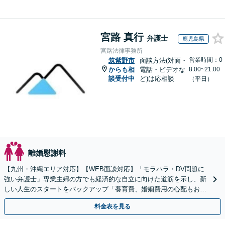
宮路 真行
弁護士
鹿児島県
宮路法律事務所
営業時間：0
筑紫野市
面談方法(対面・
からも相
電話・ビデオな
8:00~21:00
談受付中
ど)は応相談
（平日）
離婚慰謝料
【九州・沖縄エリア対応】【WEB面談対応】「モラハラ・DV問題に
強い弁護士」専業主婦の方でも経済的な自立に向けた道筋を示し、新
しい人生のスタートをバックアップ「養育費、婚姻費用の心配もお任
せ」経営者特有の離婚問題に対応【休日・夜間相談可】
料金表を見る