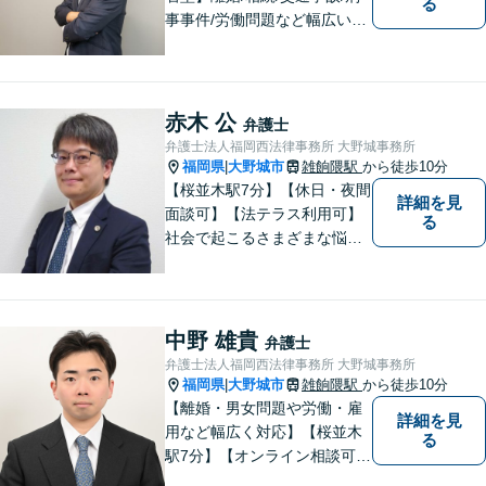
る
事事件/労働問題など幅広い事
案に対応可能です。弁護士相
談が初めての方もお気軽にご
相談ください。1人1人に合わ
せたオーダーメイド対応を心
赤木 公
弁護士
がけています。
弁護士法人福岡西法律事務所 大野城事務所
福岡県
大野城市
雑餉隈駅
から徒歩10分
|
【桜並木駅7分】【休日・夜間
詳細を見
面談可】【法テラス利用可】
る
社会で起こるさまざまな悩み
に寄り添い、一件一件丁寧に
取り組むことで、皆さまに安
心を届けたいと考えていま
す。 困りごとやご相談があり
中野 雄貴
弁護士
ましたら、どうぞお気軽にお
弁護士法人福岡西法律事務所 大野城事務所
声がけください。
福岡県
大野城市
雑餉隈駅
から徒歩10分
|
【離婚・男女問題や労働・雇
詳細を見
用など幅広く対応】【桜並木
る
駅7分】【オンライン相談可
能】【ＬＩＮＥ対応可】 依頼