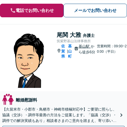
電話でお問い合わせ
メールでお問い合わせ
尾関 大雅
弁護士
筑紫野基山法律事務所
佐
基
基山駅
か
営業時間：09:00~2
賀
山
|
0:00（平日）
ら徒歩6分
県
町
離婚慰謝料
【久留米市・小郡市・鳥栖市・神崎市積極対応中】ご要望に照らし、
協議（交渉）・調停等最善の方法をご提案します。「協議（交渉）・
調停での解決実績もあり」相談者さまのご意向を踏まえ、寄り添い親
身に対応します【休日・夜間相談可】