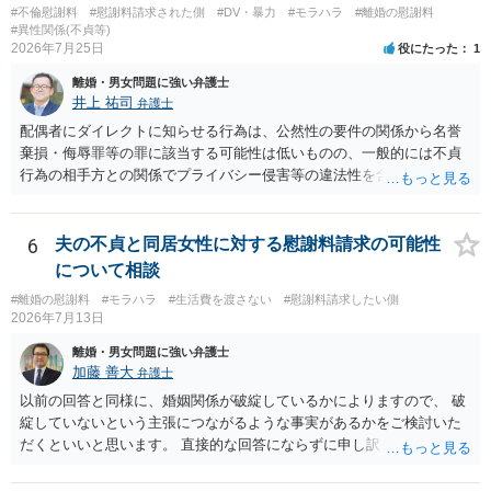
#不倫慰謝料
#慰謝料請求された側
#DV・暴力
#モラハラ
#離婚の慰謝料
#異性関係(不貞等)
2026年7月25日
役にたった
1
離婚・男女問題に強い弁護士
井上 祐司
弁護士
配偶者にダイレクトに知らせる行為は、公然性の要件の関係から名誉
棄損・侮辱罪等の罪に該当する可能性は低いものの、一般的には不貞
行為の相手方との関係でプライバシー侵害等の違法性を含む行為で
す。 そのため、そのことを知った相手方の夫婦関係への影響が大きい
ため、弁護士としては推奨しないことが一般的かと思います。
6
夫の不貞と同居女性に対する慰謝料請求の可能性
について相談
#離婚の慰謝料
#モラハラ
#生活費を渡さない
#慰謝料請求したい側
2026年7月13日
離婚・男女問題に強い弁護士
加藤 善大
弁護士
以前の回答と同様に、婚姻関係が破綻しているかによりますので、 破
綻していないという主張につながるような事実があるかをご検討いた
だくといいと思います。 直接的な回答にならずに申し訳ございません
が、ご参考にしていただけますと幸いです。