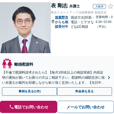
表 剛志
弁護士
大阪府
東京スタートアップ法律事務所 高槻支店
営業時間：0
筑紫野市
面談方法(対面・
からも相
電話・ビデオな
6:30~22:00
談受付中
ど)は応相談
（平日）
離婚慰謝料
【不倫で慰謝料請求されたら】【毎月100名以上の相談実績】内容証
明の通知が届いてお困りの方はご相談下さい。慰謝料の減額交渉に強
い弁護士が裁判を回避しながら粘り強く交渉いたします。【当日中の
相談可(予約制)】【全国対応】
事例を見る(1件)
料金表を見る
電話でお問い合わせ
メールでお問い合わせ