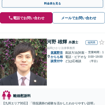
【休日夜間／オンライン相談OK】
料金表を見る
電話でお問い合わせ
メールでお問い合わせ
河野 雄輝
弁護士
福岡県
福岡ひかり法律事務所
営業時間：1
筑紫野市
面談方法(対面・
からも相
電話・ビデオな
0:00~19:00
談受付中
ど)は応相談
（平日）
離婚慰謝料
【九州エリア対応】「現役講師の経験を活かしたわかりやすい説明」