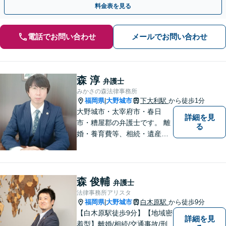
料金表を見る
電話でお問い合わせ
メールでお問い合わせ
森 淳
弁護士
みかさの森法律事務所
福岡県
大野城市
下大利駅
から徒歩1分
|
大野城市・太宰府市・春日
詳細を見
市・糟屋郡の弁護士です。 離
る
婚・養育費等、相続・遺産分
割、交通事故、借金問題、損
害賠償・慰謝料請求、労働問
題に注力しています。 初回無
料相談あり。出張相談あり。
森 俊輔
弁護士
２０時まで営業。福岡県全域
法律事務所アリスタ
と周辺対応。
福岡県
大野城市
白木原駅
から徒歩9分
|
【白木原駅徒歩9分】【地域密
詳細を見
着型】離婚/相続/交通事故/刑