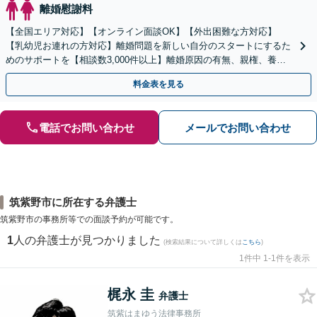
離婚慰謝料
【全国エリア対応】【オンライン面談OK】【外出困難な方対応】
【乳幼児お連れの方対応】離婚問題を新しい自分のスタートにするた
めのサポートを【相談数3,000件以上】離婚原因の有無、親権、養育
費、財産分与、慰謝料請求【夜間・休日相談可】
料金表を見る
電話でお問い合わせ
メールでお問い合わせ
筑紫野市に所在する弁護士
筑紫野市の事務所等での面談予約が可能です。
1
人の弁護士が見つかりました
(検索結果について詳しくは
こちら
)
1件中 1-1件を表示
梶永 圭
弁護士
筑紫はまゆう法律事務所