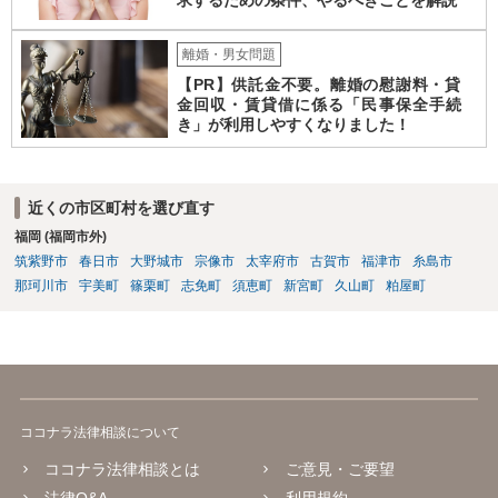
求するための条件、やるべきことを解説
離婚・男女問題
【PR】供託金不要。離婚の慰謝料・貸
金回収・賃貸借に係る「民事保全手続
き」が利用しやすくなりました！
近くの市区町村を選び直す
福岡 (福岡市外)
筑紫野市
春日市
大野城市
宗像市
太宰府市
古賀市
福津市
糸島市
那珂川市
宇美町
篠栗町
志免町
須恵町
新宮町
久山町
粕屋町
ココナラ法律相談について
ココナラ法律相談とは
ご意見・ご要望
法律Q&A
利用規約