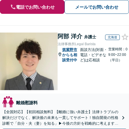
電話でお問い合わせ
メールでお問い合わせ
阿部 洋介
弁護士
北海道
法律事務所Legal Barista
営業時間：0
筑紫野市
面談方法(対面・
からも相
電話・ビデオな
9:00~22:00
談受付中
ど)は応相談
（平日）
離婚慰謝料
【全国対応】【初回相談無料】【離婚に強い弁護士】法律トラブルの
解決だけでなく、解決後の未来も一貫してサポート！独自開発の性格
診断で「自分・夫（妻）を知る」▶︎今後の方針を戦略的に考えます！