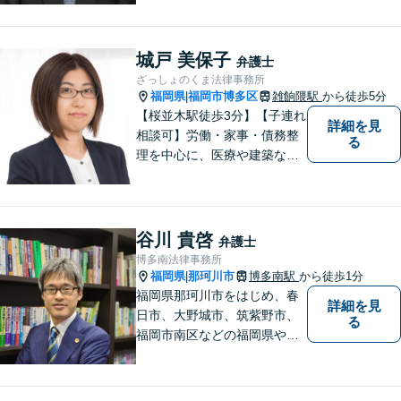
者様のお話をじっくりとお伺
いし、問題の本質を理解した
上で、最適な解決策を共に考
城戸 美保子
弁護士
えます。
ざっしょのくま法律事務所
福岡県
福岡市博多区
雑餉隈駅
から徒歩5分
|
【桜並木駅徒歩3分】【子連れ
詳細を見
相談可】労働・家事・債務整
る
理を中心に、医療や建築など
より専門的な訴訟にも携わ
り、幅広い経験を積んできま
した。まずはご相談だけで
も、早めにお越しいただい
谷川 貴啓
弁護士
て、一緒に解決を目指しまし
博多南法律事務所
ょう。
福岡県
那珂川市
博多南駅
から徒歩1分
|
福岡県那珂川市をはじめ、春
詳細を見
日市、大野城市、筑紫野市、
る
福岡市南区などの福岡県や九
州地域の皆様に満足していた
だけるよう、丁寧かつ誠実
に、そして全力で取り組みま