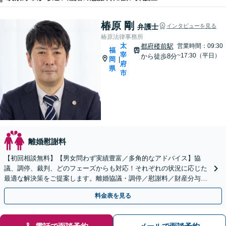
椿原 剛
弁護士
インタビューを見る
椿原法律事務所
太
都府楼前駅
営業時間：09:30
福
宰
~17:30（平日）
から徒歩8分
岡
|
府
県
市
離婚慰謝料
【初回相談無料】【男女問わず実績豊富／多角的なアドバイス】協
議、調停、裁判、どのフェーズからも対応！それぞれの状況に応じた
最適な解決策をご提案します。離婚協議・調停／慰謝料／財産分与／
親権・養育費・面会交流／婚姻費用【休日・夜間相談可】
料金表を見る