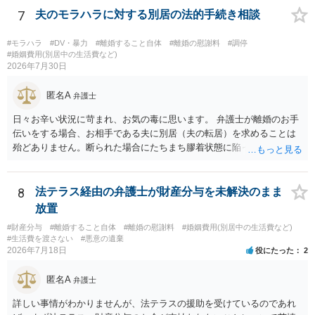
7
夫のモラハラに対する別居の法的手続き相談
#モラハラ
#DV・暴力
#離婚すること自体
#離婚の慰謝料
#調停
#婚姻費用(別居中の生活費など)
2026年7月30日
匿名A
弁護士
日々お辛い状況に苛まれ、お気の毒に思います。 弁護士が離婚のお手
伝いをする場合、お相手である夫に別居（夫の転居）を求めることは
殆どありません。断られた場合にたちまち膠着状態に陥ってしまうの
と、同居中の依頼者ご本人をますます窮地に陥らせてしまう可能性が
高いためです。 実務的には、ご相談者さまが転居する形で離婚協議等
を進める選択を採らざるを得ないことが圧倒的多数です。
8
法テラス経由の弁護士が財産分与を未解決のまま
放置
#財産分与
#離婚すること自体
#離婚の慰謝料
#婚姻費用(別居中の生活費など)
#生活費を渡さない
#悪意の遺棄
2026年7月18日
役にたった
2
匿名A
弁護士
詳しい事情がわかりませんが、法テラスの援助を受けているのであれ