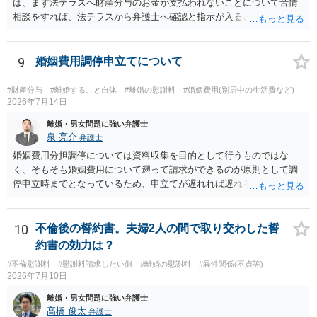
ば、まず法テラスへ財産分与のお金が支払われないことについて苦情
相談をすれば、法テラスから弁護士へ確認と指示が入ると思います。
その上で、所属する弁護士会の市民窓口へ連絡することも考えられま
す。
9
婚姻費用調停申立てについて
#財産分与
#離婚すること自体
#離婚の慰謝料
#婚姻費用(別居中の生活費など)
2026年7月14日
離婚・男女問題に強い弁護士
泉 亮介
弁護士
婚姻費用分担調停については資料収集を目的として行うものではな
く、そもそも婚姻費用について遡って請求ができるのが原則として調
停申立時までとなっているため、申立てが遅れれば遅れるほど、遡れ
る期間に差が出てしまうのを防ぐためです。 また、離婚調停と違い、
婚姻費用については調停で話がまとまらなかった場合に審判で裁判所
の判断が出るため、終局的な解決が見込めます。 弁護士に一度相談さ
10
不倫後の誓約書。夫婦2人の間で取り交わした誓
れた方が良いでしょう。
約書の効力は？
#不倫慰謝料
#慰謝料請求したい側
#離婚の慰謝料
#異性関係(不貞等)
2026年7月10日
離婚・男女問題に強い弁護士
髙橋 俊太
弁護士