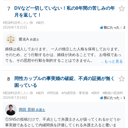
養育費に関するやりとり等があればそちらについても確認する必要が
あるでしょう。 公開相談の場での回答よりも個別に弁護士にご相談さ
7
DVなど一切していない！私の8年間の苦しみの年
れることをお勧めいたします。
月を返して！
#慰謝料請求したい側
#裁判
2026年7月22日
役にたった
2
匿名A
弁護士
娘様は成人しております。 一人の独立した人格を保有しております。
そのため、どう行動するかは、娘様が決めることです。 お母様であっ
ても、その思想や行動を制約することはできません。
8
同性カップルの事実婚の破綻、不貞の証拠が無く
困っている
#慰謝料請求したい側
#裁判
#同性婚
#内縁関係・事実婚
#調停
#離婚の慰謝料
2026年7月19日
役にたった
1
岡田 晃朝
弁護士
①SNSの投稿だけで、不貞として弁護士さんが扱ってくれるかどうか
事実婚であるとして内縁関係を評価してくれる弁護士入ると覆いま