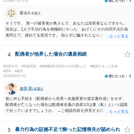
2026年7月21日
役にたった
3
識を前提にすれば、１００万円も含めて返済する必要はないと考えら
れるため、 120万円のみについて交渉を続けることがベターかと存じ
匿名A
弁護士
ます。
そうです。 第一の被害者が奥さんで、あなたは加害者なんですから。
現在は、2人で不法行為を積極的にやった、あげくにその共同不法行為
者同士で、揉めてる状況です。 知らずに騙されたならともか
く・・・。 それでも経緯を考えれば多少は、その男よりは同情できる
というだけですから。
4
配偶者が他界した場合の遺産相続
#財産分与
#親族関係
#婚姻費用(別居中の生活費など)
#離婚すること自体
#調停
#裁判
2026年8月7日
役にたった
2
倉田 勲
弁護士
仮に何も手続き（配偶者から長男へ名義変更や遺言書作成）をせず、
配偶者が亡くなった場合は配偶者名義の資産1/2は妻（私）という認識
で合っていますでしょうか。 →ご相談内容を拝見する限りでは、その
認識で合ってはいます。 なお、逆に１/２しか権利がないため、自宅を
完全に所有する場合は、他の相続人に対して自宅の評価額の１/２の代
償金の支払いが必要になります。
5
暴力行為の証拠不足で酔った記憶喪失が認められ