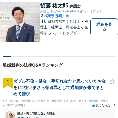
す！【弁護士歴15年】【博多
後藤 祐太郎
弁護士
南駅から徒歩30秒】【予約で
弁護士法人Nexill＆Partners 那珂川オフィス
時間外、休日相談可能】【法
福岡県
那珂川市
|
テラス利用可】
【初回相談無料｜弁護士・税
詳細を見
理士・社労士・司法書士が在
る
籍するワンストップグルー
プ】Nexill＆Partnersは複数士
業が在籍するワンストップグ
ループです。相続や企業法務
等複数士業の知識が必要な案
件を一括して対応。九州トッ
離婚裁判の法律Q&Aランキング
プクラスの豊富な実績。
1
ダブル不倫・借金・手切れ金だと思っていたお金
を1年後いまさら脅迫罪として通知書が来てまと
めて請求
#ダブル不倫
#慰謝料請求された側
#異性関係(不貞等)
#借金・浪費癖
#裁判
2026年7月30日
役にたった
3
離婚・男女問題に強い弁護士