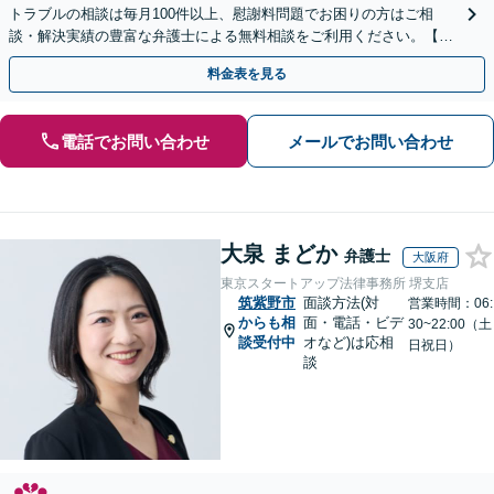
トラブルの相談は毎月100件以上、慰謝料問題でお困りの方はご相
談・解決実績の豊富な弁護士による無料相談をご利用ください。【初
回相談０円(電話)】【全国対応】
料金表を見る
電話でお問い合わせ
メールでお問い合わせ
大泉 まどか
弁護士
大阪府
東京スタートアップ法律事務所 堺支店
筑紫野市
面談方法(対
営業時間：06:
からも相
面・電話・ビデ
30~22:00（土
談受付中
オなど)は応相
日祝日）
談