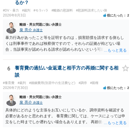
るか？
#DV・暴力
#裁判
#モラハラ
#離婚の慰謝料
#慰謝料請求したい側
2026年8月3日
役にたった
2
離婚・男女問題に強い弁護士
泉 亮介
弁護士
暴力行為があったこと等を証明するのは，損害賠償を請求する側もし
くは刑事事件であれば検察側ですので，それらの証拠が殆どない場
合，当該事実が認められる請求が認められないという可能性はあるで
しょう。
6
養育費の過払い金返還と相手方の再婚に関する相
談
#養育費
#裁判
#婚姻費用(別居中の生活費など)
#調停
#親権
2026年7月30日
役にたった
2
離婚・男女問題に強い弁護士
泉 亮介
弁護士
具体的にどのような主張をお互いにしているか、調停資料を確認する
必要があるかと思われます。 養育費に関しては、ケースによっては申
立をした時までしか遡れない場合もありえます。 再婚後の相手方の行
動がどのようなものであったのかも重要であるため、相手が再婚後の