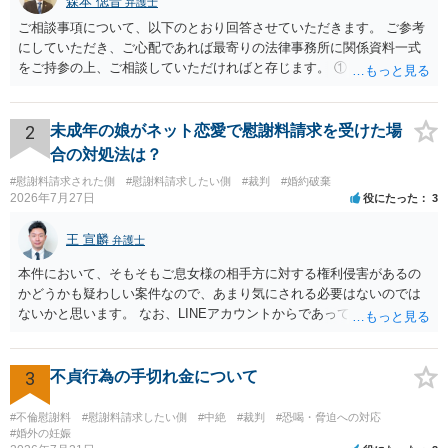
森本 偲音
弁護士
ご相談事項について、以下のとおり回答させていただきます。 ご参考
にしていただき、ご心配であれば最寄りの法律事務所に関係資料一式
をご持参の上、ご相談していただければと存じます。 ① このLINEの
流れを見る限り、100万円は貸付金ではなく、手切れ金・和解金と評価
される可能性はあるのか ⇒LINEを含む１００万円の貸付に至るまでの
やり取り等の経緯、誓約書の内容等を踏まえて、関係を清算するため
2
未成年の娘がネット恋愛で慰謝料請求を受けた場
の 金銭であったと評価される可能性はあると考えます。 ② 「今後一
合の対処法は？
切関与しないなら100万円振り込む」というLINEや誓約書は、裁判上
#慰謝料請求された側
#慰謝料請求したい側
#裁判
#婚約破棄
どの程度証拠価値があるのか ⇒前後のやり取りや誓約書の具体的内容
2026年7月27日
役にたった
3
を見ない限り、具体的な判断はできませんが、一定の証拠価値はある
と考えます。 ③ 借用書があっても、後から100万円を貸付扱いに変更
王 宣麟
弁護士
することは認められるのか。 ⇒おそらく１００万円は不当利得（受け
取る正当な権利がないのに利益を取得した）として返還請求されてい
本件において、そもそもご息女様の相手方に対する権利侵害があるの
るものかと推察しますので、 貸金返還ではないかと存じます。 ④ 私
かどうかも疑わしい案件なので、あまり気にされる必要はないのでは
は現在、収入も不安定で貯金もなくリボ払い借金が既に約100万あり。
ないかと思います。 なお、LINEアカウントからであっても、そこに紐
今年に再婚したが主人はお金に厳しい為、一括で220万円を支払う事は
づけられた電話番号の開示→携帯電話会社から氏名・住所が開示され
困難 仮に裁判で敗訴した場合でも、分割払いになる可能性はあります
るパターンはありえるものの、本件のような精神的損害が発生したと
か。 ⇒判決となり敗訴してしまった場合は、強制執行により不動産等
明確にいえないような案件において開示がなされる可能性も低いので
3
不貞行為の手切れ金について
の財産を差し押さえられ、そこから債権回収が図られることになりま
はないかと推察します。
すが、 和解であれば柔軟な解決が可能ですので、その場合は分割払
#不倫慰謝料
#慰謝料請求したい側
#中絶
#裁判
#恐喝・脅迫への対応
いにより支払うことも十分可能です。 ⑤ このような事情であれば、私
#婚外の妊娠
は120万円のみ和解交渉を続けるべきでしょうか。 ⇒ご相談者様の認