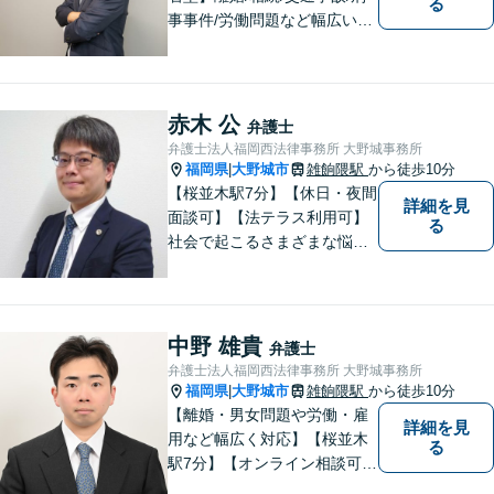
る
事事件/労働問題など幅広い事
案に対応可能です。弁護士相
談が初めての方もお気軽にご
相談ください。1人1人に合わ
せたオーダーメイド対応を心
赤木 公
弁護士
がけています。
弁護士法人福岡西法律事務所 大野城事務所
福岡県
大野城市
雑餉隈駅
から徒歩10分
|
【桜並木駅7分】【休日・夜間
詳細を見
面談可】【法テラス利用可】
る
社会で起こるさまざまな悩み
に寄り添い、一件一件丁寧に
取り組むことで、皆さまに安
心を届けたいと考えていま
す。 困りごとやご相談があり
中野 雄貴
弁護士
ましたら、どうぞお気軽にお
弁護士法人福岡西法律事務所 大野城事務所
声がけください。
福岡県
大野城市
雑餉隈駅
から徒歩10分
|
【離婚・男女問題や労働・雇
詳細を見
用など幅広く対応】【桜並木
る
駅7分】【オンライン相談可
能】【ＬＩＮＥ対応可】 依頼