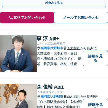
料金表を見る
電話でお問い合わせ
メールでお問い合わせ
森 淳
弁護士
みかさの森法律事務所
福岡県
大野城市
下大利駅
から徒歩1分
|
大野城市・太宰府市・春日
詳細を見
市・糟屋郡の弁護士です。 離
る
婚・養育費等、相続・遺産分
割、交通事故、借金問題、損
害賠償・慰謝料請求、労働問
題に注力しています。 初回無
料相談あり。出張相談あり。
森 俊輔
弁護士
２０時まで営業。福岡県全域
法律事務所アリスタ
と周辺対応。
福岡県
大野城市
白木原駅
から徒歩9分
|
【白木原駅徒歩9分】【地域密
詳細を見
着型】離婚/相続/交通事故/刑