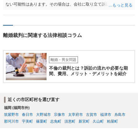
ない可能性はあります。その場合は、会社に取り立て訴訟を行うこと
で、会社から取り立てることができます。 その他、預金を探して差し
押さえ、元夫名義の車の差し押さえ競売などを検討します。 ＞何もで
きなかった場合は、公正証書の原本は戻ってくるのでしょうか？ 取れ
ても取れなくても、執行裁判所に原本の還付請求を行えば還付されま
離婚裁判に関連する法律相談コラム
す。 ＞他の弁護士さんに再度依頼できるのでしょうか？ できます。た
だ、取れなかった場合に取り立て訴訟等を起こしてもらえば、他の弁
護士に頼む必要は無いでしょう。 以上、ご参考まで。
離婚・男女問題
不倫の裁判とは？訴訟の流れや必要な期
間、費用、メリット・デメリットを紹介
近くの市区町村を選び直す
福岡 (福岡市外)
筑紫野市
春日市
大野城市
宗像市
太宰府市
古賀市
福津市
糸島市
那珂川市
宇美町
篠栗町
志免町
須恵町
新宮町
久山町
粕屋町