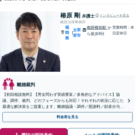
椿原 剛
弁護士
インタビューを見る
椿原法律事務所
福
都府楼前駅
か
営業時間：本
太宰
岡
|
日定休日
ら徒歩8分
府市
県
離婚裁判
【初回相談無料】【男女問わず実績豊富／多角的なアドバイス】協
議、調停、裁判、どのフェーズからも対応！それぞれの状況に応じた
最適な解決策をご提案します。離婚協議・調停／慰謝料／財産分与／
親権・養育費・面会交流／婚姻費用【休日・夜間相談可】
料金表を見る