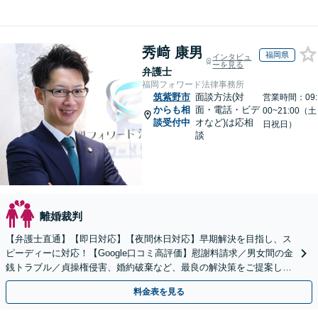
秀﨑 康男
福岡県
インタビュ
ーを見る
弁護士
福岡フォワード法律事務所
筑紫野市
面談方法(対
営業時間：09:
からも相
面・電話・ビデ
00~21:00（土
談受付中
オなど)は応相
日祝日）
談
離婚裁判
【弁護士直通】【即日対応】【夜間休日対応】早期解決を目指し、ス
ピーディーに対応！【Google口コミ高評価】慰謝料請求／男女間の金
銭トラブル／貞操権侵害、婚約破棄など、最良の解決策をご提案しま
す【リーズナブルな費用】【赤坂駅徒歩3分】
料金表を見る