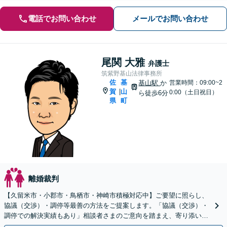
電話でお問い合わせ
メールでお問い合わせ
尾関 大雅
弁護士
筑紫野基山法律事務所
佐
基
基山駅
か
営業時間：09:00~2
賀
山
|
0:00（土日祝日）
ら徒歩6分
県
町
離婚裁判
【久留米市・小郡市・鳥栖市・神崎市積極対応中】ご要望に照らし、
協議（交渉）・調停等最善の方法をご提案します。「協議（交渉）・
調停での解決実績もあり」相談者さまのご意向を踏まえ、寄り添い親
身に対応します【休日・夜間相談可】