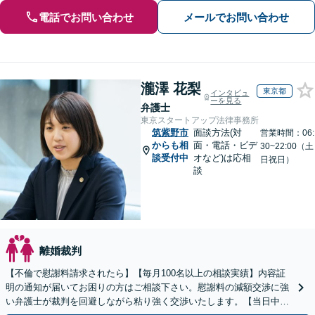
電話でお問い合わせ
メールでお問い合わせ
瀧澤 花梨
東京都
インタビュ
ーを見る
弁護士
東京スタートアップ法律事務所
筑紫野市
面談方法(対
営業時間：06:
からも相
面・電話・ビデ
30~22:00（土
談受付中
オなど)は応相
日祝日）
談
離婚裁判
【不倫で慰謝料請求されたら】【毎月100名以上の相談実績】内容証
明の通知が届いてお困りの方はご相談下さい。慰謝料の減額交渉に強
い弁護士が裁判を回避しながら粘り強く交渉いたします。【当日中の