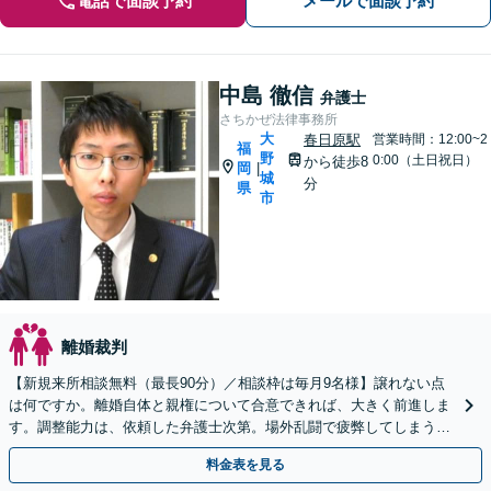
電話で面談予約
メールで面談予約
中島 徹信
弁護士
さちかぜ法律事務所
大
春日原駅
営業時間：12:00~2
福
野
0:00（土日祝日）
から徒歩8
岡
|
城
分
県
市
離婚裁判
【新規来所相談無料（最長90分）／相談枠は毎月9名様】譲れない点
は何ですか。離婚自体と親権について合意できれば、大きく前進しま
す。調整能力は、依頼した弁護士次第。場外乱闘で疲弊してしまう前
に、私に任せてみませんか。
料金表を見る