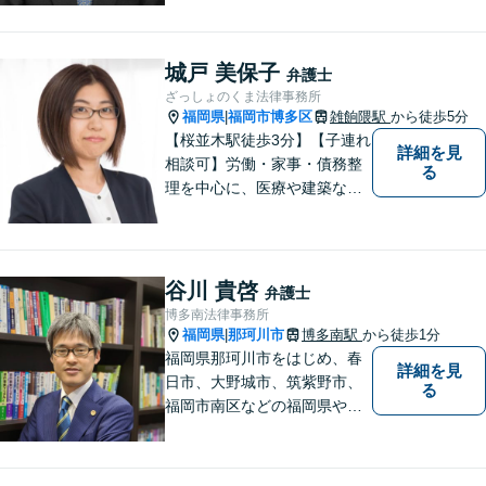
者様のお話をじっくりとお伺
いし、問題の本質を理解した
上で、最適な解決策を共に考
城戸 美保子
弁護士
えます。
ざっしょのくま法律事務所
福岡県
福岡市博多区
雑餉隈駅
から徒歩5分
|
【桜並木駅徒歩3分】【子連れ
詳細を見
相談可】労働・家事・債務整
る
理を中心に、医療や建築など
より専門的な訴訟にも携わ
り、幅広い経験を積んできま
した。まずはご相談だけで
も、早めにお越しいただい
谷川 貴啓
弁護士
て、一緒に解決を目指しまし
博多南法律事務所
ょう。
福岡県
那珂川市
博多南駅
から徒歩1分
|
福岡県那珂川市をはじめ、春
詳細を見
日市、大野城市、筑紫野市、
る
福岡市南区などの福岡県や九
州地域の皆様に満足していた
だけるよう、丁寧かつ誠実
に、そして全力で取り組みま