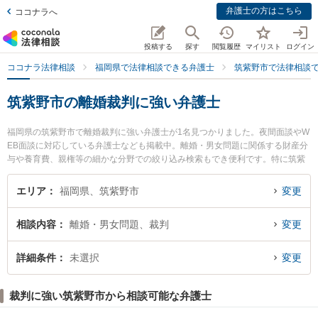
弁護士の方はこちら
ココナラへ
投稿する
探す
閲覧履歴
マイリスト
ログイン
ココナラ法律相談
福岡県で法律相談できる弁護士
筑紫野市で法律相談
筑紫野市の離婚裁判に強い弁護士
福岡県の筑紫野市で離婚裁判に強い弁護士が1名見つかりました。夜間面談やW
EB面談に対応している弁護士なども掲載中。離婚・男女問題に関係する財産分
与や養育費、親権等の細かな分野での絞り込み検索もでき便利です。特に筑紫
はまゆう法律事務所の梶永 圭弁護士のプロフィール情報や弁護士費用、強みな
どが注目されています。『筑紫野市で土日や夜間に発生した離婚裁判のトラブ
エリア
福岡県、筑紫野市
変更
ルを今すぐに弁護士に相談したい』『離婚裁判のトラブル解決の実績豊富な近
くの弁護士を検索したい』『初回相談無料で離婚裁判を法律相談できる筑紫野
相談内容
離婚・男女問題、裁判
変更
市内の弁護士に相談予約したい』などでお困りの相談者さんにおすすめです。
詳細条件
未選択
変更
裁判に強い筑紫野市から相談可能な弁護士