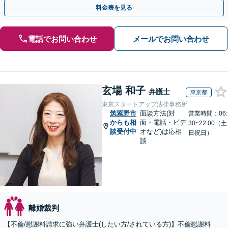
相談可(予約制)】【全国対応】
料金表を見る
電話でお問い合わせ
メールでお問い合わせ
玄場 和子
弁護士
東京都
東京スタートアップ法律事務所
筑紫野市
面談方法(対
営業時間：06:
からも相
面・電話・ビデ
30~22:00（土
談受付中
オなど)は応相
日祝日）
談
離婚裁判
【不倫/慰謝料請求に強い弁護士(したい方/されている方)】不倫慰謝料