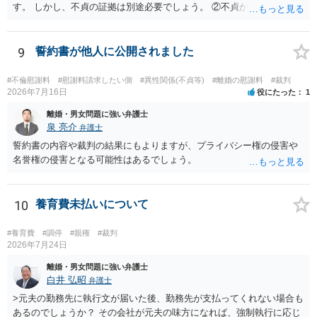
す。 しかし、不貞の証拠は別途必要でしょう。 ②不貞が認められない
のであれば、こちらが別れを承諾してはいるが、一方的な事実婚の解
消にあたるかどうか そこは協議の余地はあるかもしれませんが、離婚
の場合も相互に帰責性が無ければ（立証できなければ）、慰謝料など
9
誓約書が他人に公開されました
は無いので、意味があるかでしょうね。
#不倫慰謝料
#慰謝料請求したい側
#異性関係(不貞等)
#離婚の慰謝料
#裁判
2026年7月16日
役にたった
1
離婚・男女問題に強い弁護士
泉 亮介
弁護士
誓約書の内容や裁判の結果にもよりますが、プライバシー権の侵害や
名誉権の侵害となる可能性はあるでしょう。
10
養育費未払いについて
#養育費
#調停
#親権
#裁判
2026年7月24日
離婚・男女問題に強い弁護士
白井 弘昭
弁護士
>元夫の勤務先に執行文が届いた後、勤務先が支払ってくれない場合も
あるのでしょうか？ その会社が元夫の味方になれば、強制執行に応じ