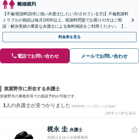
離婚裁判
【不倫/慰謝料請求に強い弁護士(したい方/されている方)】不倫慰謝料
トラブルの相談は毎月100件以上、慰謝料問題でお困りの方はご相
談・解決実績の豊富な弁護士による無料相談をご利用ください。【不
倫相談は初回0円】【全国対応】
料金表を見る
電話でお問い合わせ
メールでお問い合わせ
筑紫野市に所在する弁護士
筑紫野市の事務所等での面談予約が可能です。
1
人の弁護士が見つかりました
(検索結果について詳しくは
こちら
)
1件中 1-1件を表示
梶永 圭
弁護士
筑紫はまゆう法律事務所