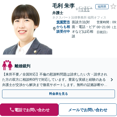
毛利 朱李
福岡県
インタビュ
ーを見る
弁護士
ネクスパート法律事務所 福岡オフィス
筑紫野市
面談方法(対
営業時間：09:
からも相
面・電話・ビデ
00~21:00（土
談受付中
オなど)は応相
日祝日）
談
離婚裁判
【来所不要／全国対応】不倫の慰謝料問題は請求したい方・請求され
た方の双方に相談料0円で対応しています。豊富な実績と経験のある
弁護士が交渉から解決まで徹底サポートします。無料の証拠診断や着
手金の返還保証もありますので安心してご相談ください。
料金表を見る
電話でお問い合わせ
メールでお問い合わせ