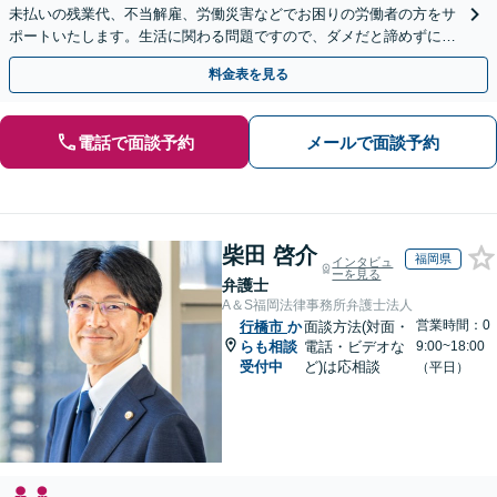
未払いの残業代、不当解雇、労働災害などでお困りの労働者の方をサ
ポートいたします。生活に関わる問題ですので、ダメだと諦めずに、
しっかりと労働者の権利を主張していきましょう。
料金表を見る
電話で面談予約
メールで面談予約
柴田 啓介
福岡県
インタビュ
ーを見る
弁護士
A＆S福岡法律事務所弁護士法人
営業時間：0
行橋市
か
面談方法(対面・
らも相談
電話・ビデオな
9:00~18:00
受付中
ど)は応相談
（平日）