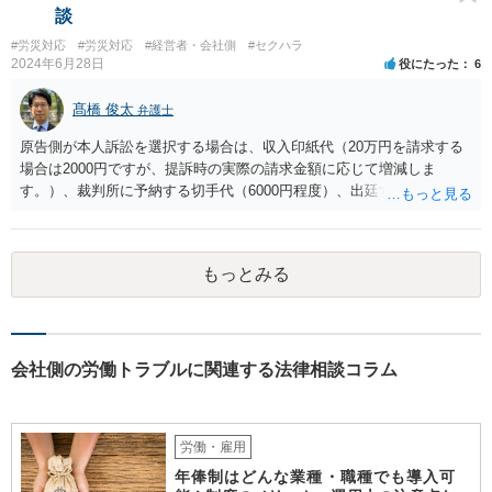
する必要が生じます。
談
#労災対応
#労災対応
#経営者・会社側
#セクハラ
2024年6月28日
役にたった
6
髙橋 俊太
弁護士
原告側が本人訴訟を選択する場合は、収入印紙代（20万円を請求する
場合は2000円ですが、提訴時の実際の請求金額に応じて増減しま
す。）、裁判所に予納する切手代（6000円程度）、出廷する際の交通
費などがかかります。 被告側が本人訴訟で対応する場合は、交通費、
書類郵送代（通信費等）の負担が考えられます。 弁護士に委任する場
合には、上記に加えて弁護士費用が必要となるのは、原告被告共通で
もっとみる
す。
会社側の労働トラブルに関連する法律相談コラム
労働・雇用
年俸制はどんな業種・職種でも導入可