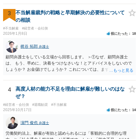
相応に高い能力を求められているため能力不足か否かの判断が給与の
れを経営者自身が問題と感じていないのであれば、また、こちらにお
低い新卒の社員と比較すると厳格に判断される結果、解雇の有効性の
書きのような経営者のマインドからすれば、弁護士のせいではなく、
3
不当解雇裁判の戦略と早期解決の必要性について
判断が比較的甘くなるという可能性はあると考えます。 もっとも、高
根本的には弁護士選び含めて経営者の判断であり、責任ではないかと
の相談
度人材の中途社員の場合でもやはり解雇のハードルは相応に高いもの
思います。実際、事件の見込みが芳しくないことやリスクをいくらお
となります。 今回のようなリスクを避ける観点からは、会社側として
#不当解雇
#経営者・会社側
伝えしても考えを変えていただけない経営者や依頼者はいますし、代
2026年1月8日
役にたった
18
無期雇用契約ではなく有期雇用契約で募集する、試用期間付を設け
理人として説明説得を尽くしてもあくまで決めるのは依頼者ですか
る、業務委託契約を検討するという方法もあり得るかと存じます。
ら、事件がうまくいかないことの責任は弁護士にあるわけではない、
梶谷 拓郎
（※業務委託契約を検討される場合は、運用面によっては実質的に雇
弁護士
ということも多いと思います。そのような場合、仕事をしていて心地
用契約関係であると判断されるリスクもありますので顧問弁護士の先
の良いものではないので自ら辞任を検討することもありますが、最終
顧問弁護士をしている立場から回答します。 ＞①なぜ、顧問弁護士
生にもご相談の上慎重にご判断ください。）
的にはお分かりいただけるだろうと考えて続けることもあります。 ご
は、 もう、早めに、決着をつけなさいな！とアドバイスをしないので
相談者さんが、今の弁護士さんの対応や方針に疑問を持ち、それによ
しょうか？ お金儲けでしょうか？ これについては、まず基本的に顧問
り経営者の考えが歪められ、このままでは会社がたち行かなくなると
弁護士は、依頼者（顧問会社）の意思（経営陣の意思）に従って、事
懸念するのであれば、ご相談者さんが経営者に対してその旨を伝え、
件を受任して遂行します。 そしてあなたの言う「早めに、決着をつけ
考えを改められるよう進言なさってはいかがでしょうか。
なさいな！」が意味するところは、「敗訴的和解」ということです
4
高度人材の能力不足を理由に解雇が難しいのはな
が、それには弁護士報酬はつきませんので、弁護士は確かに儲かりま
ぜ？
せん。 しかし、逆に負け筋の事件をズルズルすることは、着手金を増
#経営者・会社側
#退職勧奨
#不当解雇
額してもらえるわけでもない他方で、弁護士報酬も期待できないた
2025年10月17日
役にたった
14
め、むしろ他の事件処理ができないという意味で弁護士にも損害が増
すことはあっても、基本的に儲かることにはなりません。 控訴審で着
濵門 俊也
弁護士
手金をもらうということはありますが、1回限りの関係ではなく顧問の
関係なので、あまり好ましい処理ではありません。 事件終了後、顧問
労働契約法上、解雇が有効と認められるには「客観的に合理的な理
が切れる可能性があるからです。 つまり、弁護士は、儲かるためでは