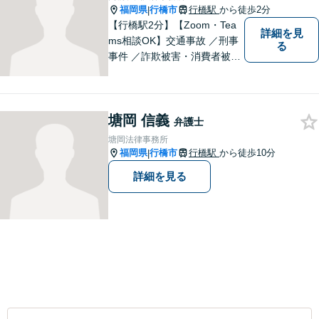
福岡県
行橋市
行橋駅
から徒歩2分
|
【行橋駅2分】【Zoom・Tea
詳細を見
ms相談OK】交通事故 ／刑事
る
事件 ／詐欺被害・消費者被害
ならお任せください！常に依
頼者様との意思疎通を図りな
がら、迅速に解決まで導きま
塘岡 信義
す。英語対応OK！【専用駐車
弁護士
場あり】
塘岡法律事務所
福岡県
行橋市
行橋駅
から徒歩10分
|
詳細を見る