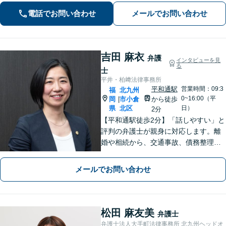
債務整理の方法を提案し、人生の再出
電話でお問い合わせ
メールでお問い合わせ
発を支援します
吉田 麻衣
弁護
インタビューを見
る
士
平井・柏﨑法律事務所
平和通駅
営業時間：09:3
福
北九州
0~16:00（平
岡
市小倉
から徒歩
|
県
北区
日）
2分
【平和通駅徒歩2分】「話しやすい」と
評判の弁護士が親身に対応します。離
婚や相続から、交通事故、債務整理、
企業法務まで幅広い解決実績あり。1児
の母としての視点も活かし、不安に寄
メールでお問い合わせ
り添った丁寧なご説明をお約束しま
す。まずはお気軽にご相談ください。
松田 麻友美
弁護士
弁護士法人大手町法律事務所 北九州ヘッドオ