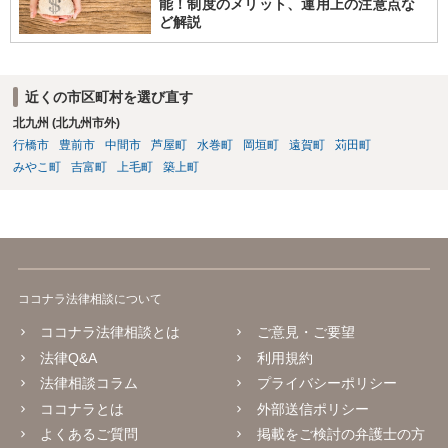
能！制度のメリット、運用上の注意点な
ど解説
近くの市区町村を選び直す
北九州 (北九州市外)
行橋市
豊前市
中間市
芦屋町
水巻町
岡垣町
遠賀町
苅田町
みやこ町
吉富町
上毛町
築上町
ココナラ法律相談について
ココナラ法律相談とは
ご意見・ご要望
法律Q&A
利用規約
法律相談コラム
プライバシーポリシー
ココナラとは
外部送信ポリシー
よくあるご質問
掲載をご検討の弁護士の方