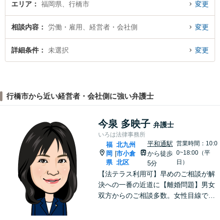
エリア
福岡県、行橋市
変更
相談内容
労働・雇用、経営者・会社側
変更
詳細条件
未選択
変更
行橋市から近い経営者・会社側に強い弁護士
今泉 多映子
弁護士
いろは法律事務所
平和通駅
営業時間：10:0
福
北九州
0~18:00（平
岡
市小倉
から徒歩
|
県
北区
日）
5分
【法テラス利用可】早めのご相談が解
決への一番の近道に【離婚問題】男女
双方からのご相談多数。女性目線で、
最善の解決策を提案します【借金問
題】破産管財人の経験を活かし最適な