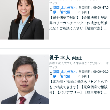
フィス
福岡
北九州市小
営業時間：09:00~17:0
|
県
倉北区
0（平日）
【完全個室で対応】【企業法務】契約
書のリーガルチェック・作成はお気兼
ねなくご相談ください【離婚問題】不
貞慰謝料の請求する側・される側に双
方対応。離婚検討中でもお気軽にご相
談を【駐車場あり】
眞子 幸人
弁護士
弁護士法人大手町法律事務所 北九州ヘッドオ
フィス
福岡
北九州市小
営業時間：09:00~20:0
|
県
倉北区
0（平日）
【北九州・福岡に拠点あり▶どちらで
もご相談できます】【完全個室で相談
可】【バリアフリー】【駐車場有】法
律問題は様々な角度から問題をとらえ
る必要があります。これまでの経験を
活かした総合力で課題解決をサポート