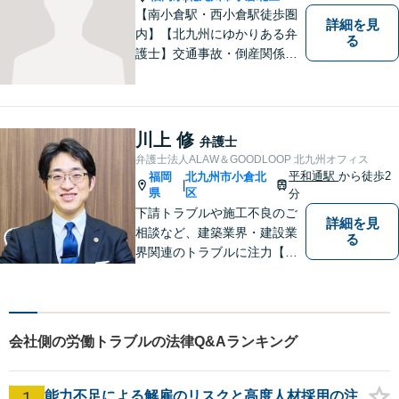
【南小倉駅・西小倉駅徒歩圏
詳細を見
内】【北九州にゆかりある弁
る
護士】交通事故・倒産関係・
刑事事件分野などに強みを持
つ弁護士。「信頼のソリュー
ション」をモットーに問題の
本質把握から解決に至るまで
川上 修
弁護士
懇切丁寧に対応します！【宅
弁護士法人ALAW＆GOODLOOP 北九州オフィス
建士資格あり】
平和通駅
から徒歩2
福岡
北九州市小倉北
|
県
区
分
下請トラブルや施工不良のご
詳細を見
相談など、建築業界・建設業
る
界関連のトラブルに注力【企
業法務も多くの実績あり】不
祥事対応、顧問契約など企業
のご相談はお任せください
【夜間・休日対応可】M&A、
会社側の労働トラブルの法律Q&Aランキング
株式発行も対応【小倉駅3分】
1
能力不足による解雇のリスクと高度人材採用の注