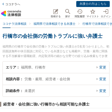
弁護士の方はこちら
ココナラへ
投稿する
探す
閲覧履歴
マイリスト
ログイン
ココナラ法律相談
福岡県で法律相談できる弁護士
行橋市で法律相談で
行橋市の会社側の労働トラブルに強い弁護士
福岡県の行橋市で会社側の労働トラブルに強い弁護士が2名見つかりました。初
回面談無料や休日面談に対応している弁護士なども掲載中。労働・雇用に関係
する不当解雇や退職勧奨、内定取消等の細かな分野での絞り込み検索もでき便
利です。特に髙橋功太法律事務所の髙橋 功太弁護士や塘岡法律事務所の塘岡 信
義弁護士のプロフィール情報や弁護士費用、強みなどが注目されています。
エリア
福岡県、行橋市
変更
『行橋市で土日や夜間に発生した会社側の労働トラブルのトラブルを今すぐに
弁護士に相談したい』『会社側の労働トラブルのトラブル解決の実績豊富な近
相談内容
労働・雇用、経営者・会社側
変更
くの弁護士を検索したい』『初回相談無料で会社側の労働トラブルを法律相談
できる行橋市内の弁護士に相談予約したい』などでお困りの相談者さんにおす
すめです。
詳細条件
未選択
変更
経営者・会社側に強い行橋市から相談可能な弁護士