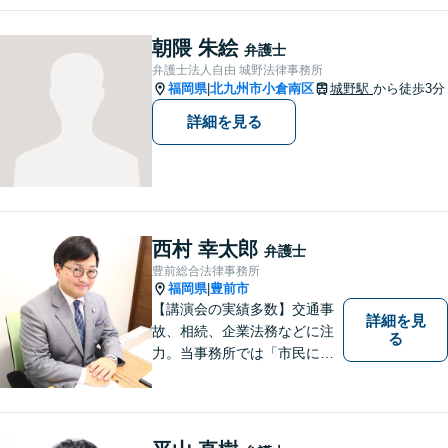
します。お悩みの方はご相談くださ
い。
朝隈 朱絵
弁護士
弁護士法人自由 城野法律事務所
福岡県
北九州市小倉南区
城野駅
から徒歩3分
|
詳細を見る
西村 幸太郎
弁護士
豊前総合法律事務所
福岡県
豊前市
|
【講演会の実績多数】交通事
詳細を見
故、相続、企業法務などに注
る
力。当事務所では「市民に力
を」をモットーに弁護活動を
行なっております。ご依頼者
さまが前向きに人生を歩んで
いけるよう、全力でサポート