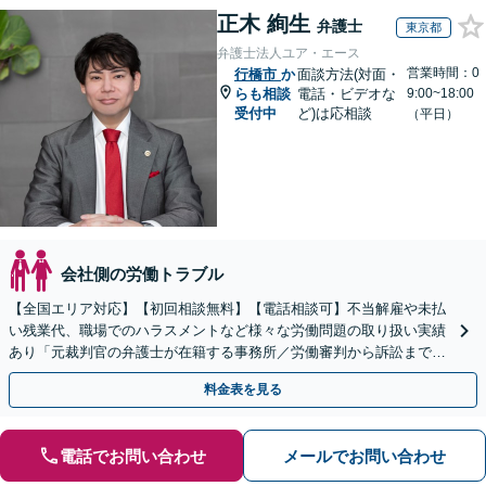
正木 絢生
弁護士
東京都
弁護士法人ユア・エース
営業時間：0
行橋市
か
面談方法(対面・
らも相談
電話・ビデオな
9:00~18:00
受付中
ど)は応相談
（平日）
会社側の労働トラブル
【全国エリア対応】【初回相談無料】【電話相談可】不当解雇や未払
い残業代、職場でのハラスメントなど様々な労働問題の取り扱い実績
あり「元裁判官の弁護士が在籍する事務所／労働審判から訴訟まで、
裁判官経験を活かした最適な戦略を立案」
料金表を見る
電話でお問い合わせ
メールでお問い合わせ