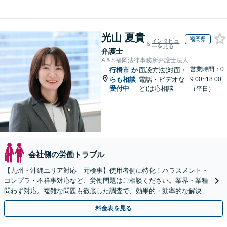
光山 夏貴
福岡県
インタビュ
ーを見る
弁護士
A＆S福岡法律事務所弁護士法人
営業時間：0
行橋市
か
面談方法(対面・
らも相談
電話・ビデオな
9:00~18:00
受付中
ど)は応相談
（平日）
会社側の労働トラブル
【九州・沖縄エリア対応｜元検事】使用者側に特化！ハラスメント・
コンプラ・不祥事対応など、労働問題はご相談ください。業界・業種
問わず対応。複雑な問題も徹底した調査で、効果的・効率的な解決を
目指します。セカンドオピニオン可【休日・夜間相談可】
料金表を見る