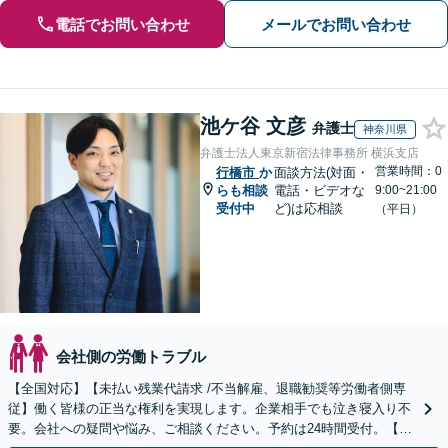
電話でお問い合わせ
メールでお問い合わせ
池ケ谷 文彦
弁護士
神奈川県
弁護士法人東京新宿法律事務所 横浜支店
営業時間：0
行橋市
か
面談方法(対面・
らも相談
電話・ビデオな
9:00~21:00
受付中
ど)は応相談
（平日）
会社側の労働トラブル
【全国対応】【未払い残業代請求 /不当解雇、退職勧奨等労働者側専
従】働く皆様の正当な権利を実現します。企業相手でも泣き寝入り不
要。会社への疑問や悩み、ご相談ください。予約は24時間受付。【初