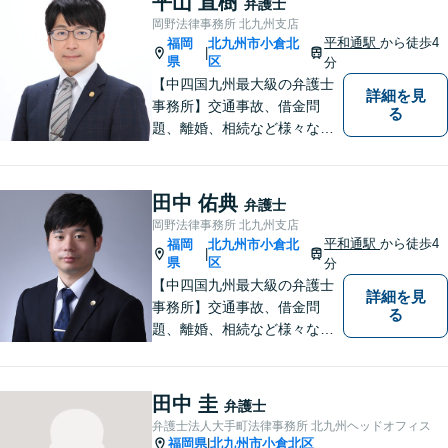
平山 直樹
弁護士
します。お気軽にご相談くだ
岡野法律事務所 北九州支店
さい【休日面談可】【完全個
平和通駅
から徒歩4
福岡
北九州市小倉北
|
室】
県
区
分
【中四国九州最大級の弁護士
詳細を見
事務所】交通事故、借金問
る
題、離婚、相続など様々な問
題について、「何度でも無
料」の相談を行っています！
まずはお気軽にご相談くださ
田中 佑典
弁護士
い！
岡野法律事務所 北九州支店
平和通駅
から徒歩4
福岡
北九州市小倉北
|
県
区
分
【中四国九州最大級の弁護士
詳細を見
事務所】交通事故、借金問
る
題、離婚、相続など様々な問
題について、「何度でも無
料」の相談を行っています！
まずはお気軽にご相談くださ
田中 圭
弁護士
い！
弁護士法人大手町法律事務所 北九州ヘッドオフィス
福岡県
北九州市小倉北区
|