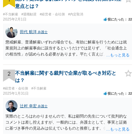
意点とは？
#不当解雇
#退職勧奨
#経営者・会社側
#内定取消
2025年2月1日
役にたった
22
田代 航洋
弁護士
懲戒解雇、普通解雇いずれの場合でも、有効に解雇を行うためには就
業規則上の解雇事由に該当するというだけでは足りず、「社会通念上
の相当性」が認められる必要があります。平たく言えば、解雇の原因
となった行為が解雇に値するほどの行為かということが厳格に判断さ
れます。 日本の労働法上、解雇は非常にハードルが高いです。 解雇が
有効か無効かという点は能力不足の程度にもよりますが、顧問弁護士
2
不当解雇に関する裁判で企業が取るべき対応と
の先生は具体的な事情を検討した上で能力不足の程度が解雇を有効と
は？
するほどではないと判断されたのだと思います。 例えば、無断欠勤を
#経営者・会社側
#不当解雇
連続する、会社のお金を横領する等の場合には一発で解雇した場合で
2025年1月31日
役にたった
22
も有効と判断されるケースも多いですが、たしかに能力不足のみの場
合はかなり解雇のハードルが高いと言わざるを得ません。 なお、懲戒
辻村 幸宏
弁護士
解雇の場合には、戒告、譴責、減給、出勤停止等解雇よりも軽い処分
を行い、改善を促したもののそれでも改善されない場合には解雇に踏
実際のところはわかりませんので、私は顧問の先生について批判的な
み切る等段階的に手順をい踏んだ場合は解雇が有効と判断される可能
コメントは差し控えますが、一般的には、弁護士として、事実と証拠
性が高まります。 高度人材の中途社員だから直ちに解雇しやすいとい
に基づき事件の見込みは伝えているものと推察します。仮に弁護士の
うわけではありませんが、高度人材の中途社員の場合は雇用契約上、
アドバイスが不十分であったり、説得が上手でなかったとしても、そ