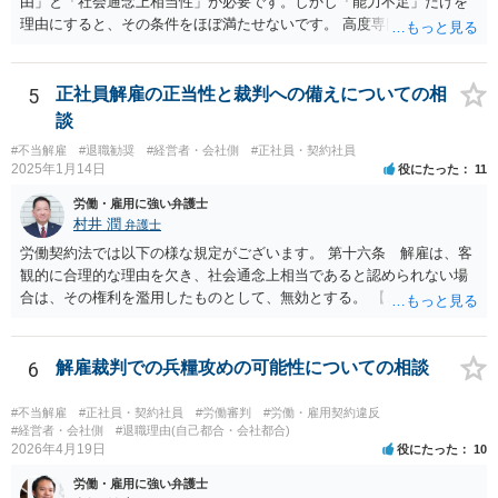
由」と「社会通念上相当性」が必要です。しかし「能力不足」だけを
なく、顧問会社のためにその意思（それこそ会社の現在及び今後の戦
理由にすると、その条件をほぼ満たせないです。 高度専門職であって
略）を踏まえたうえで事件を遂行していると推測されます。 ＞②原告
も、 ・具体的な業績評価や数値目標との乖離を示す証拠 ・教育・指導
は年俸が1200万円と高かったこともあり、復職を希望しております。
や配置転換などの改善措置を尽くした記録 を揃えないと、裁判所は
復職の気持ちを萎えさす意味で、ずるずると、裁判を引き延ばしてい
「合理的な解雇理由」とは認めないためです。 そのため、「能力不
5
正社員解雇の正当性と裁判への備えについての相
る作戦もあるのでしょうか？ 原告は、その年俸に執着があるというこ
足」で解雇を争われると、会社側が立証責任を果たせず、まず裁判に
談
とで復職の意思があるということであればなおさら、時間がかかった
勝てない（＝解雇無効と判断されやすい）のです。 ご質問者様のイメ
からと言って復職の気持ちが萎えるということはあまりありません。
#不当解雇
#退職勧奨
#経営者・会社側
#正社員・契約社員
ージとは逆で、「高年俸・高度専門職だからこそ」、客観性・合理性
2025年1月14日
役にたった
11
現在、原告的に勝ち筋の見通しが十分あるということであれば、バッ
をより厳しく求められ、能力不足理由で解雇が認められるハードルは
クペイに対する期待から、萎える理由はまず見当たりません。 つまり
むしろ高くなります。 中途の高度人材を能力不足で解雇するときは、
労働・雇用に強い弁護士
会社も原告の取下を狙っているという作戦の問題ではなく、上記、顧
① 導入期の評価基準と実績の比較 ② 複数回にわたる注意・指導・教
村井 潤
弁護士
問会社の意思の問題だと思われます。 ＞反論の書面も、矛盾だらけの
育の実施 ③ 配置転換などほかの改善策の検討 などをしっかり記録し
労働契約法では以下の様な規定がございます。 第十六条 解雇は、客
反論となっており、論理破綻もしており、もうダメです。担当役員の
ておかないと、解雇は無効とされる可能性が極めて高いです。
観的に合理的な理由を欠き、社会通念上相当であると認められない場
言葉をそのまま、文章にしたのか、一貫したストーリー性もありませ
合は、その権利を濫用したものとして、無効とする。 【ご質問１に対
ん。 とありますが、代理人弁護士としては、事実経験者が述べたこと
して】 「役員に逆らった」ということの内容次第ですが、 役員がどの
をそのまま事実主張するしかありません。事実として矛盾がないよう
ような命令を下し、それにどの様な逆らい方をしたのかによっては、
にストーリー性を与えるとそれは事実の捏造を伴うからです。
権利の濫用として解雇が無効とされる恐れはあると思います。 【ご質
6
解雇裁判での兵糧攻めの可能性についての相談
問２に対して】 得ている給与が高かったかどうかは、普通解雇の上で
は判断が難しいと思います。 経営上整理解雇の必要がある際の場合と
#不当解雇
#正社員・契約社員
#労働審判
#労働・雇用契約違反
は事案が異なると思われます。 【ご質問３に対して】 「協調性のな
#経営者・会社側
#退職理由(自己都合・会社都合)
2026年4月19日
役にたった
10
さ」＝能力不足ということにもならない様に思います。 指導や面談も
なく解雇ちうことをされたのでしたら、反省するチャンスも与えなか
労働・雇用に強い弁護士
ったと評価されることになろうかと思われます。 以上、ご質問が簡略