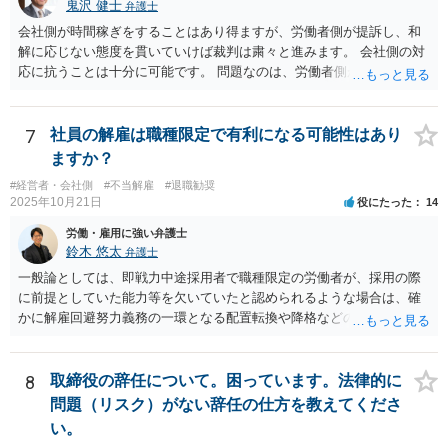
鬼沢 健士
弁護士
ですので、一般論的な私見としてお答えします。 ご参考になさって下
会社側が時間稼ぎをすることはあり得ますが、労働者側が提訴し、和
さい。
解に応じない態度を貫いていけば裁判は粛々と進みます。 会社側の対
応に抗うことは十分に可能です。 問題なのは、労働者側が「争わな
い」「諦める」態度をとることです。
7
社員の解雇は職種限定で有利になる可能性はあり
ますか？
#経営者・会社側
#不当解雇
#退職勧奨
2025年10月21日
役にたった
14
労働・雇用に強い弁護士
鈴木 悠太
弁護士
一般論としては、即戦力中途採用者で職種限定の労働者が、採用の際
に前提としていた能力等を欠いていたと認められるような場合は、確
かに解雇回避努力義務の一環となる配置転換や降格などの措置は必ず
しも求められませんし、新卒総合職などの場合と比べると相対的には
解雇の有効性が認められやすい傾向にあります。 しかし、このような
場合でも、「会社が当該労働者に対してどの程度改善の機会を与えた
8
取締役の辞任について。困っています。法律的に
か」との点はやはり重要な要素となり（業務改善計画など、御指摘の
問題（リスク）がない辞任の仕方を教えてくださ
手段はその一例となるでしょう）、裁判上もこの点について争点化す
い。
る可能性が高いと思います。 具体的事案での見通しや戦略については