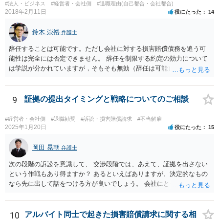
#法人・ビジネス
#経営者・会社側
#退職理由(自己都合・会社都合)
個別事情によりますので、顧問弁護士の先生等とよくご相談なさるの
2018年2月11日
役にたった
14
が良いかと思います。
鈴木 崇裕
弁護士
辞任することは可能です。ただし会社に対する損害賠償債務を追う可
能性は完全には否定できません。 辞任を制限する約定の効力について
は学説が分かれていますが，そもそも無効（辞任は可能）と考える説
と，辞任の効力自体は認め，会社に対する債務不履行責任を負わされ
る可能性があると考える説が有力です。 ただし，いずれの説をとった
場合でも，会社にとって「不利な時期」に辞任したときは，「やむを
9
証拠の提出タイミングと戦略についてのご相談
得ない事由」がない限り，会社の損害を賠償しなければならなくなり
ます。 健康上の理由は「やむを得ない事由」の典型ですが，程度によ
#経営者・会社側
#退職勧奨
#訴訟・損害賠償請求
#不当解雇
って異なります。 子会社の代表取締役が辞任を認めてくれるのであれ
2025年1月20日
役にたった
15
ば，少なくとも法律上は，親会社（子会社にとっての株主）の承諾は
必要ありません。 なお，子会社の代表取締役には，取締役辞任の登記
岡田 晃朝
弁護士
をしてもらわなければなりません。 親会社が株主代表訴訟を提起する
次の段階の訴訟を意識して、 交渉段階では、あえて、証拠を出さない
ことは理論上可能ですが，あなたに対して追及できる責任は，あなた
という作戦もあり得ますか？ あるといえばありますが、決定的なもの
自身が会社に対して追う責任（例えば任務懈怠責任）の範囲に留まり
なら先に出して話をつける方が良いでしょう。 会社にとっても負担で
ます。子会社の負債をあなたに負わせることはできません。 実際上問
す。 また、そういう駆け引きは、裁判所における心象はよくないで
題となるのは，親会社からの圧力により，子会社の代表取締役があな
す。 それと認定はある事実と証拠の関係でされるので、一般の方が思
たの辞任に応じてくれない場合ですね。 子会社の代表取締役が全く動
うほどに駆け引き的な要素はありません。
10
アルバイト同士で起きた損害賠償請求に関する相
いてくれないと，辞任の登記をするためには，最終的には訴訟を提起