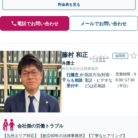
回面談無料】【夜間・休日対応可】
料金表を見る
電話でお問い合わせ
メールでお問い合わせ
藤村 和正
福岡県
インタビュ
ーを見る
弁護士
西日本綜合法律事務所
営業時間：0
行橋市
か
面談方法(対面・
らも相談
電話・ビデオな
9:30~17:30
受付中
ど)は応相談
（平日）
会社側の労働トラブル
【九州エリア対応】【創立60年の法律事務所】【丁寧なヒアリング】