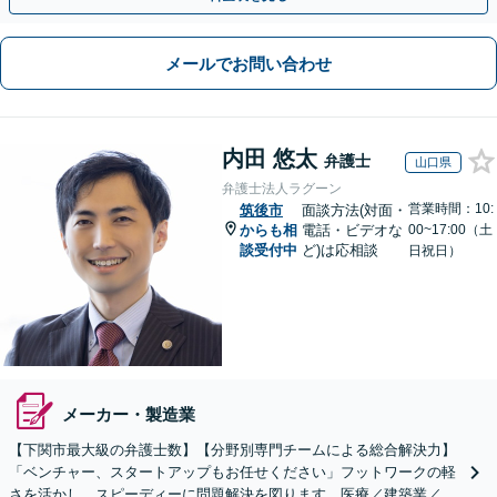
メールでお問い合わせ
内田 悠太
弁護士
山口県
弁護士法人ラグーン
営業時間：10:
筑後市
面談方法(対面・
からも相
電話・ビデオな
00~17:00（土
談受付中
ど)は応相談
日祝日）
メーカー・製造業
【下関市最大級の弁護士数】【分野別専門チームによる総合解決力】
「ベンチャー、スタートアップもお任せください」フットワークの軽
さを活かし、スピーディーに問題解決を図ります。医療／建築業／情