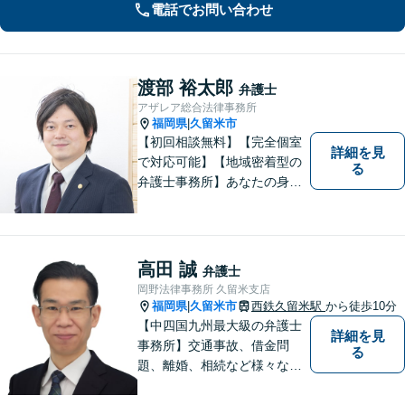
電話でお問い合わせ
渡部 裕太郎
弁護士
アザレア総合法律事務所
福岡県
久留米市
|
【初回相談無料】【完全個室
詳細を見
で対応可能】【地域密着型の
る
弁護士事務所】あなたの身近
な理解者として、一つひとつ
の声にしっかりと耳を傾け、
問題解決まで丁寧にお手伝い
します！少しでもお悩みの方
高田 誠
弁護士
はお気軽にご相談ください。
岡野法律事務所 久留米支店
福岡県
久留米市
西鉄久留米駅
から徒歩10分
|
【中四国九州最大級の弁護士
詳細を見
事務所】交通事故、借金問
る
題、離婚、相続など様々な問
題について、「何度でも無
料」の相談を行っています！