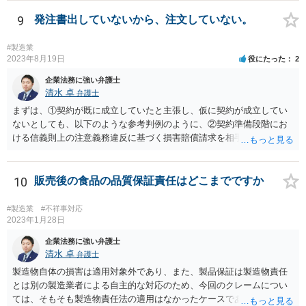
たします。
9
発注書出していないから、注文していない。
#製造業
2023年8月19日
役にたった
2
企業法務に強い弁護士
清水 卓
弁護士
まずは、①契約が既に成立していたと主張し、仮に契約が成立してい
ないとしても、以下のような参考判例のように、②契約準備段階にお
ける信義則上の注意義務違反に基づく損害賠償請求を相手会社にして
行くことが考えられます。 （参考） 【最判平成19年2月27日の裁判要
旨】 https://www.courts.go.jp/app/hanrei_jp/detail2?id=34183 「ＸがＡ
の意向を受けて開発，製造したゲーム機を順次ＸからＹ，ＹからＡに
10
販売後の食品の品質保証責任はどこまでですか
継続的に販売する旨の契約が，締結の直前にＡが突然ゲーム機の改良
要求をしたことによって締結に至らなかった場合において，Ｙが，開
#製造業
#不祥事対応
発等の続行に難色を示すＸに対し，Ａから具体的な発注を受けていな
2023年1月28日
いにもかかわらず，ゲーム機２００台を発注する旨を口頭で約した
企業法務に強い弁護士
り，具体的な発注内容を記載した発注書及び条件提示書を交付するな
清水 卓
弁護士
どし，ゲーム機の売買契約が確実に締結されるとの過大な期待を抱か
製造物自体の損害は適用対象外であり、また、製品保証は製造物責任
せてゲーム機の開発，製造に至らせたなど判示の事情の下では，Ｙ
とは別の製造業者による自主的な対応のため、今回のクレームについ
は，Ｘに対する契約準備段階における信義則上の注意義務に違反した
ては、そもそも製造物責任法の適用はなかったケースである可能性が
ものとして，これによりＸに生じた損害を賠償する責任を負う。」