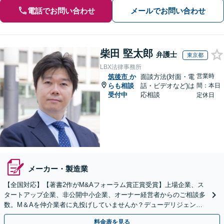
電話でお問い合わせ
メールでお問い合わせ
柴田 堅太郎
弁護士
東京都
LBX法律事務所
営業時
筑後市
か
面談方法(対面・電
らも相談
話・ビデオなど)は
間：本日
受付中
応相談
定休日
メーカー・製造業
【全国対応】【著書2作がM&Aフォーラム賞正賞受賞】上場企業、ス
タートアップ企業、非公開中小企業、オーナー経営者からのご相談多
数。M＆Aを仲介業者に丸投げしていませんか？デューデリジェンス
や契約書作成・交渉はお任せください【初回無料】
料金表を見る