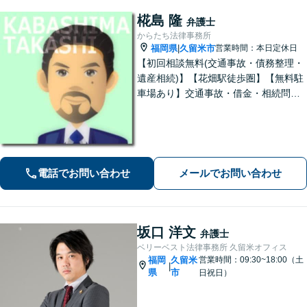
椛島 隆
弁護士
からたち法律事務所
福岡県
久留米市
営業時間：本日定休日
|
【初回相談無料(交通事故・債務整理・
遺産相続)】【花畑駅徒歩圏】【無料駐
車場あり】交通事故・借金・相続問題
に注力対応。親しみやすい弁護士が依
頼者様のために粘り強く、最良の結果
を追求します。困ったらすぐにご相談
ください。
電話でお問い合わせ
メールでお問い合わせ
坂口 洋文
弁護士
ベリーベスト法律事務所 久留米オフィス
福岡
久留米
営業時間：09:30~18:00（土
|
県
市
日祝日）