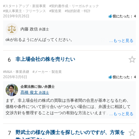
いなどの事情があるかと思います。 担当弁護士が変わらず、仕事内容
#スタートアップ・新規事業
#契約書作成・リーガルチェック
も改善されない場合には、決済権限を持つ上司に相談し、顧問契約自
#個人事業主・フリーランス
#製造業
#知的財産・特許
2019年9月26日
役にたった
4
体を見直すのが一番かと思います。
内藤 政信
弁護士
okが出るようにがんばってください。
6
非上場会社の株を売りたい
#M&A・事業承継
#メーカー・製造業
2026年3月6日
役にたった
4
企業法務に強い弁護士
髙橋 俊太
弁護士
まず、非上場会社の株式の買取は当事者間の合意が基本となるため、
価格や条件について折り合いがつかない場合には、弁護士に相談して
交渉方針を整理することは一つの有効な方法といえます。特に、株価
算定方法の妥当性や会社法上の手続、会社側の対応が適切かどうかと
いった点は専門的な判断を要することが多く、第三者の専門家が入る
ことで交渉が整理されることもあります。 もっとも、株主が単に「会
7
野武士の様な弁護士を探したいのですが、方策を
社に買い取ってほしい」と希望しているだけでは、会社に当然の買取