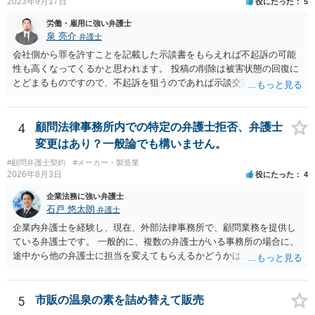
2023年9月17日
役にたった
5
労働・雇用に強い弁護士
泉 亮介
弁護士
会社側から罪を許すことを記載した示談書をもらえれば不起訴の可能
性も高くなってくるかと思われます。 投稿の削除は被害状態の回復に
とどまるものですので、不起訴を狙うのであれば示談交渉はされた方
が良いでしょう。
4
顧問法律事務所内での特定の弁護士拒否、弁護士
変更はあり？一般論でも構いません。
#顧問弁護士契約
#メーカー・製造業
2026年8月3日
役にたった
4
企業法務に強い弁護士
石戸 悠太朗
弁護士
企業内弁護士を経験し、現在、外部法律事務所で、顧問業務を提供し
ている弁護士です。 一般的に、複数の弁護士がいる事務所の場合に、
途中から他の弁護士に担当を変えてもらえるかどうかは、当該事務所
の代表の判断に委ねられています。 もっとも、代表としても、依頼者
が不満を抱いている弁護士を担当にすることは望ましくないため、別
の弁護士に変更するのが通常でしょう。それでも、担当弁護士を変え
5
市販の温泉の素を詰め替えて販売
てくれない場合は、他の弁護士の担当案件が一般で担当を変えられな