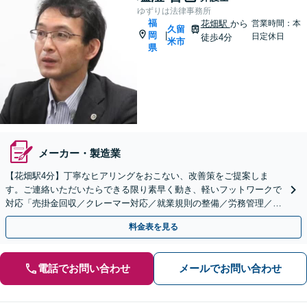
ゆずりは法律事務所
福
花畑駅
から
営業時間：本
久留
岡
|
日定休日
徒歩4分
米市
県
メーカー・製造業
【花畑駅4分】丁寧なヒアリングをおこない、改善策をご提案しま
す。ご連絡いただいたらできる限り素早く動き、軽いフットワークで
対応「売掛金回収／クレーマー対応／就業規則の整備／労務管理／契
約書のリーガルチェックなど」【顧問契約可】
料金表を見る
電話でお問い合わせ
メールでお問い合わせ