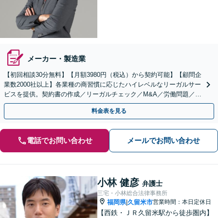
メーカー・製造業
【初回相談30分無料】【月額3980円（税込）から契約可能】【顧問企
業数2000社以上】各業種の商習慣に応じたハイレベルなリーガルサー
ビスを提供。契約書の作成／リーガルチェック／M&A／労働問題／知
的財産等、お任せください【他士業連携可能】
料金表を見る
電話でお問い合わせ
メールでお問い合わせ
小林 健彦
弁護士
三宅・小林総合法律事務所
福岡県
久留米市
営業時間：本日定休日
|
【西鉄・ＪＲ久留米駅から徒歩圏内】