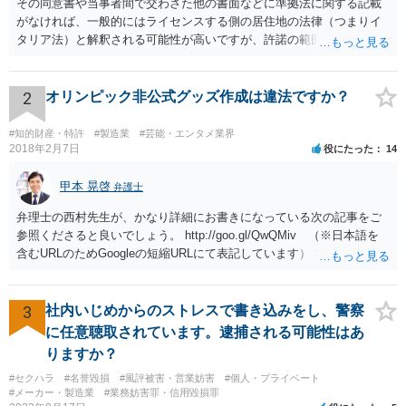
その同意書や当事者間で交わさた他の書面などに準拠法に関する記載
がなければ、一般的にはライセンスする側の居住地の法律（つまりイ
タリア法）と解釈される可能性が高いですが、許諾の範囲が日本国内
に限定されているなどの事情がある場合には、日本法となる可能性も
あります。 なお、仮に日本法になるとしても、新しい会社との間で契
約が有効かどうかは、ライセンスされた権利の種類（著作権、商標
2
オリンピック非公式グッズ作成は違法ですか？
権、特許権など）や契約の時期などを見て判断する必要があります。
いずれにせよ具体的事情が分からないと確定的な回答は難しいと思わ
#知的財産・特許
#製造業
#芸能・エンタメ業界
れますので、弁護士に直接相談されることをお勧めします。
2018年2月7日
役にたった
14
甲本 晃啓
弁護士
弁理士の西村先生が、かなり詳細にお書きになっている次の記事をご
参照くださると良いでしょう。 http://goo.gl/QwQMiv （※日本語を
含むURLのためGoogleの短縮URLにて表記しています） 私も同先生と
同じ意見です。 商品（グッズ）への使用ということであれば、少なく
とも不正競争防止法上の問題は生じうると思います。
3
社内いじめからのストレスで書き込みをし、警察
に任意聴取されています。逮捕される可能性はあ
りますか？
#セクハラ
#名誉毀損
#風評被害・営業妨害
#個人・プライベート
#メーカー・製造業
#業務妨害罪・信用毀損罪