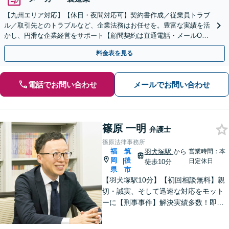
【九州エリア対応】【休日・夜間対応可】契約書作成／従業員トラブ
ル／取引先とのトラブルなど、企業法務はお任せを。豊富な実績を活
かし、円滑な企業経営をサポート【顧問契約は直通電話・メールO
K】【不動産・介護業界に精通】手ごろなな料金プランあり
料金表を見る
電話でお問い合わせ
メールでお問い合わせ
篠原 一明
弁護士
篠原法律事務所
福
筑
羽犬塚駅
から
営業時間：本
岡
後
|
日定休日
徒歩10分
県
市
【羽犬塚駅10分】【初回相談無料】親
切・誠実、そして迅速な対応をモット
ーに【刑事事件】解決実績多数！即時
接見可。被害者感情にも配慮し、円滑
な解決を図ります【離婚問題】将来の