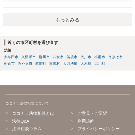
あります。 また、製造物自体の損害については、民法に基づく不法
行為責任、契約不適合責任、債務不履行責任等の問題が生じる可能性
が、ありますが、そのためには、被害者側で加害者の過失や品質の契
もっとみる
約不適合等を立証する必要があります。 今回のケースのように、販
売（11月）からクレーム（翌年1月中旬）までの間に２ヶ月程度の期間
があり、しかも、現物はお客様側で捨ててしまっとのことで原因が特
定できていなかった等の事情がある場合には、立証のための証拠がな
近くの市区町村を選び直す
い状態であり、果たしてお客様側で貴社の過失や商品の品質の契約不
筑後
適合を立証できたのか疑義があるように思います。 貴社は、製造及
び通販等での販売をなされているようであり、購入するお客様（消費
大牟田市
久留米市
柳川市
八女市
筑後市
大川市
小郡市
うきは市
者）の層•範囲も県内に留まらない全国規模の可能性もあるのではない
朝倉市
みやま市
筑前町
東峰村
大刀洗町
大木町
広川町
かとご推察致します。 今後、同様•類似のケースやさらなるハードケ
ースが生じる可能性に備え、①法務体制の整備•拡充（顧問弁護士の導
入、社内法務担当の育成、専門家等による研修•勉強会の実施など）、
②製造工程、製品表示、通販サイトの内容等のリーガルチェック等の
予防法務も心掛けてみて下さい。
ココナラ法律相談について
ココナラ法律相談とは
ご意見・ご要望
法律Q&A
利用規約
法律相談コラム
プライバシーポリシー