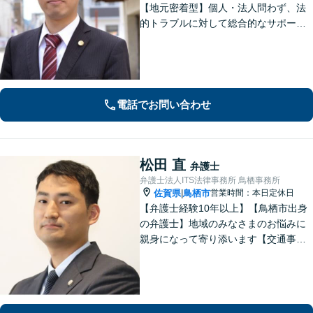
【地元密着型】個人・法人問わず、法
的トラブルに対して総合的なサポート
ができる体制を整えている事務所で
す。相手側との交渉や調停、裁判など
最後まで粘り強く対応いたします。
電話でお問い合わせ
松田 直
弁護士
弁護士法人ITS法律事務所 鳥栖事務所
佐賀県
鳥栖市
営業時間：本日定休日
|
【弁護士経験10年以上】【鳥栖市出身
の弁護士】地域のみなさまのお悩みに
親身になって寄り添います【交通事
故】正当な権利を主張して正当な賠償
金を獲得します【離婚・男女問題】慰
謝料、財産分与、親権など幅広いトラ
ブルに対応【初回のご相談30分無料】