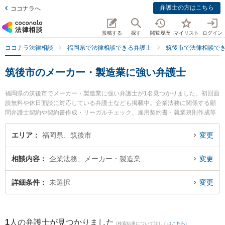
弁護士の方はこちら
ココナラへ
投稿する
探す
閲覧履歴
マイリスト
ログイン
ココナラ法律相談
福岡県で法律相談できる弁護士
筑後市で法律相談で
筑後市のメーカー・製造業に強い弁護士
福岡県の筑後市でメーカー・製造業に強い弁護士が1名見つかりました。初回面
談無料や休日面談に対応している弁護士なども掲載中。企業法務に関係する顧
問弁護士契約や契約書作成・リーガルチェック、雇用契約書・就業規則作成等
の細かな分野での絞り込み検索もでき便利です。特に篠原法律事務所の篠原 一
明弁護士のプロフィール情報や弁護士費用、強みなどが注目されています。
エリア
福岡県、筑後市
変更
『筑後市で土日や夜間に発生したメーカー・製造業のトラブルを今すぐに弁護
士に相談したい』『メーカー・製造業のトラブル解決の実績豊富な近くの弁護
相談内容
企業法務、メーカー・製造業
変更
士を検索したい』『初回相談無料でメーカー・製造業を法律相談できる筑後市
内の弁護士に相談予約したい』などでお困りの相談者さんにおすすめです。
詳細条件
未選択
変更
1
人の弁護士が見つかりました
(検索結果について詳しくは
こちら
)