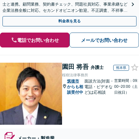
士と連携。顧問業務、契約書チェック、問題社員対応、事業承継など
企業法務全般に対応。セカンドオピニオン歓迎。不正調査、不祥事や
ハラスメントの対応・予防にも実績。事業を守り成長支援。
料金表を見る
電話でお問い合わせ
メールでお問い合わせ
園田 将吾
弁護士
熊本県
桜樹法律事務所
営業時間：09:
筑後市
面談方法(対面・
からも相
電話・ビデオな
00~20:00（土
談受付中
ど)は応相談
日祝日）
メーカー・製造業