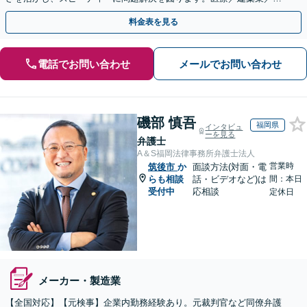
報通信／卸売業／製造業／不動産など、幅広い業種に対応
料金表を見る
電話でお問い合わせ
メールでお問い合わせ
磯部 慎吾
福岡県
インタビュ
ーを見る
弁護士
A＆S福岡法律事務所弁護士法人
営業時
筑後市
か
面談方法(対面・電
らも相談
話・ビデオなど)は
間：本日
受付中
応相談
定休日
メーカー・製造業
【全国対応】【元検事】企業内勤務経験あり。元裁判官など同僚弁護