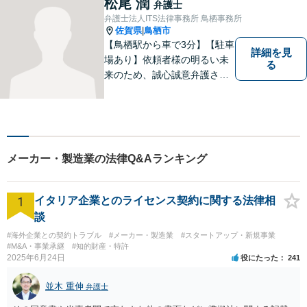
松尾 潤
弁護士
法的サポートを提供し、安定
弁護士法人ITS法律事務所 鳥栖事務所
した経営基盤の構築をお手伝
佐賀県
鳥栖市
|
いいたします。
【鳥栖駅から車で3分】【駐車
詳細を見
場あり】依頼者様の明るい未
る
来のため、誠心誠意弁護させ
ていただきます。弁護士とし
て、毅然とした対応を行いま
す。インターネット／刑事／
相続など、幅広い困りごとに
対応可能！【完全個室で対
メーカー・製造業の法律Q&Aランキング
応】
1
イタリア企業とのライセンス契約に関する法律相
談
#海外企業との契約トラブル
#メーカー・製造業
#スタートアップ・新規事業
#M&A・事業承継
#知的財産・特許
2025年6月24日
役にたった
241
並木 重伸
弁護士