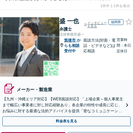
1件中 1-1件を表示
盛 一也
福岡県
インタビュー
を見る
弁護士
法律事務所盛一
営業時
筑後市
か
面談方法(対面・電
らも相談
話・ビデオなど)は
間：本日
受付中
応相談
定休日
メーカー・製造業
【九州・沖縄エリア対応】【WEB面談対応】「上場企業～個人事業主
まで幅広い事業者に対し対応経験あり」各企業の特性や成長に応じ、
お悩みに対する最適な法的アドバイスを提供「密なコミュニケーショ
ンを通じ、適切な解決策をご提案」【休日・夜間相談可】
料金表を見る