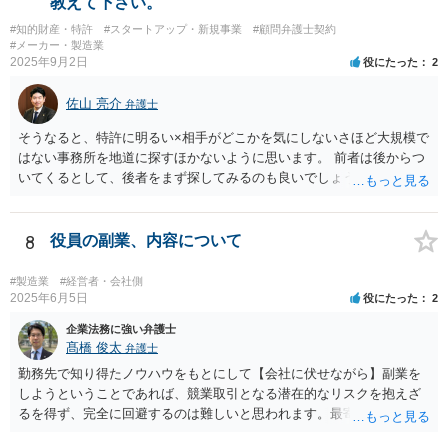
教えて下さい。
義務が生じるわけではありません。非上場会社の株式に譲渡制限が付
#知的財産・特許
#スタートアップ・新規事業
#顧問弁護士契約
されている場合には、会社法136条に基づき、第三者への株式譲渡につ
#メーカー・製造業
いて会社に承認を求める「譲渡承認請求」という手続との関係が問題
2025年9月2日
役にたった
2
になることがあります。会社が譲渡を承認しない場合には、会社また
は会社が指定する者が当該株式を買い取るべき者として指定されるこ
佐山 亮介
弁護士
とになり、その中で株式買取の問題が生じることがあります。 そのた
め、会社との価格交渉がまとまらない場合には、第三者への譲渡を前
そうなると、特許に明るい×相手がどこかを気にしないさほど大規模で
提とした譲渡承認請求という手続を検討する余地があるかどうかを含
はない事務所を地道に探すほかないように思います。 前者は後からつ
めて整理することになります。もっとも、具体的な対応は、定款の内
いてくるとして、後者をまず探してみるのも良いでしょう。
容や会社の機関設計等によっても変わり得るため、個別事情を踏まえ
た検討が必要となります。 （会社側から見た手続等については、拙筆
ではありますが、下記が参考になるかもしれません。 https://keiyaku-
8
役員の副業、内容について
watch.jp/chokoben/media/transfer-restrictedstock） なお、弁護士を探
す場合の検索ワードとしては、「会社法 弁護士」「企業法務 弁護
#製造業
#経営者・会社側
士」「株式買取 弁護士」「株式評価 弁護士」「少数株主 弁護
2025年6月5日
役にたった
2
士」などが考えられます。非上場株式の評価や株主間紛争は企業法務
企業法務に強い弁護士
分野に含まれることが多いため、企業法務や会社法を取り扱っている
髙橋 俊太
弁護士
弁護士を探すのが一般的でしょう。
勤務先で知り得たノウハウをもとにして【会社に伏せながら】副業を
しようということであれば、競業取引となる潜在的なリスクを抱えざ
るを得ず、完全に回避するのは難しいと思われます。最寄りの弁護士
などに具体的な事情を説明した上で、個別に相談することをお勧めい