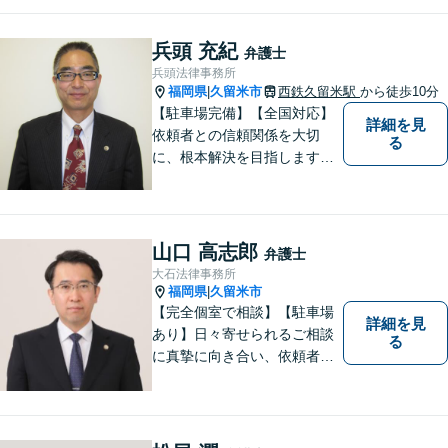
まずはお気軽にご相談くださ
い！
兵頭 充紀
弁護士
兵頭法律事務所
福岡県
久留米市
西鉄久留米駅
から徒歩10分
|
【駐車場完備】【全国対応】
詳細を見
依頼者との信頼関係を大切
る
に、根本解決を目指します。
借金／離婚／刑事／労働な
ど、個人・法人問わず幅広い
お困りごとに対応可能です。
トラブルが起こったら、まず
山口 高志郎
弁護士
はご相談ください。【夜間対
大石法律事務所
応可】
福岡県
久留米市
|
【完全個室で相談】【駐車場
詳細を見
あり】日々寄せられるご相談
る
に真摯に向き合い、依頼者の
皆様の力となることを心がけ
ています。 事業の成長を目指
す法人・個人の方々には、経
営課題の解決に向けた最適な